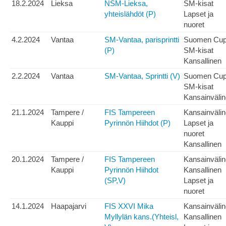
18.2.2024
Lieksa
NSM-Lieksa,
SM-kisat
yhteislähdöt (P)
Lapset ja
nuoret
4.2.2024
Vantaa
SM-Vantaa, parisprintti
Suomen Cu
(P)
SM-kisat
Kansallinen
2.2.2024
Vantaa
SM-Vantaa, Sprintti (V)
Suomen Cu
SM-kisat
Kansainväli
21.1.2024
Tampere /
FIS Tampereen
Kansainväli
Kauppi
Pyrinnön Hiihdot (P)
Lapset ja
nuoret
Kansallinen
20.1.2024
Tampere /
FIS Tampereen
Kansainväli
Kauppi
Pyrinnön Hiihdot
Kansallinen
(SP,V)
Lapset ja
nuoret
14.1.2024
Haapajarvi
FIS XXVI Mika
Kansainväli
Myllylän kans.(Yhteisl,
Kansallinen