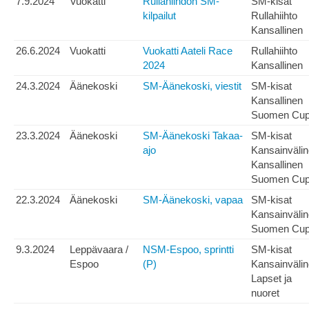
7.9.2024
Vuokatti
Rullahiihdon SM-
SM-kisat
kilpailut
Rullahiihto
Kansallinen
26.6.2024
Vuokatti
Vuokatti Aateli Race
Rullahiihto
2024
Kansallinen
24.3.2024
Äänekoski
SM-Äänekoski, viestit
SM-kisat
Kansallinen
Suomen Cu
23.3.2024
Äänekoski
SM-Äänekoski Takaa-
SM-kisat
ajo
Kansainväli
Kansallinen
Suomen Cu
22.3.2024
Äänekoski
SM-Äänekoski, vapaa
SM-kisat
Kansainväli
Suomen Cu
9.3.2024
Leppävaara /
NSM-Espoo, sprintti
SM-kisat
Espoo
(P)
Kansainväli
Lapset ja
nuoret