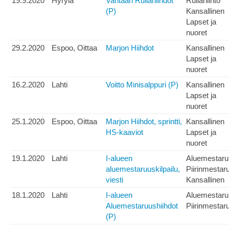
19.9.2020
Hyrylä
Vantaan Rullahiihdot
Rullahiihto
(P)
Kansallinen
Lapset ja
nuoret
29.2.2020
Espoo, Oittaa
Marjon Hiihdot
Kansallinen
Lapset ja
nuoret
16.2.2020
Lahti
Voitto Minisalppuri (P)
Kansallinen
Lapset ja
nuoret
25.1.2020
Espoo, Oittaa
Marjon Hiihdot, sprintti,
Kansallinen
HS-kaaviot
Lapset ja
nuoret
19.1.2020
Lahti
I-alueen
Aluemestaru
aluemestaruuskilpailu,
Piirinmestar
viesti
Kansallinen
18.1.2020
Lahti
I-alueen
Aluemestaru
Aluemestaruushiihdot
Piirinmestar
(P)