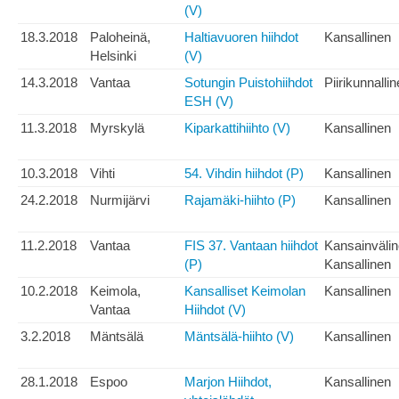
(V)
18.3.2018
Paloheinä,
Haltiavuoren hiihdot
Kansallinen
Helsinki
(V)
14.3.2018
Vantaa
Sotungin Puistohiihdot
Piirikunnalli
ESH (V)
11.3.2018
Myrskylä
Kiparkattihiihto (V)
Kansallinen
10.3.2018
Vihti
54. Vihdin hiihdot (P)
Kansallinen
24.2.2018
Nurmijärvi
Rajamäki-hiihto (P)
Kansallinen
11.2.2018
Vantaa
FIS 37. Vantaan hiihdot
Kansainväli
(P)
Kansallinen
10.2.2018
Keimola,
Kansalliset Keimolan
Kansallinen
Vantaa
Hiihdot (V)
3.2.2018
Mäntsälä
Mäntsälä-hiihto (V)
Kansallinen
28.1.2018
Espoo
Marjon Hiihdot,
Kansallinen