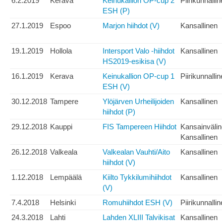
6.2.2019
Kerava
Keinukallion OP-cup 2
Piirikunnalli
ESH (P)
27.1.2019
Espoo
Marjon hiihdot (V)
Kansallinen
19.1.2019
Hollola
Intersport Valo -hiihdot
Kansallinen
HS2019-esikisa (V)
16.1.2019
Kerava
Keinukallion OP-cup 1
Piirikunnalli
ESH (V)
30.12.2018
Tampere
Ylöjärven Urheilijoiden
Kansallinen
hiihdot (P)
29.12.2018
Kauppi
FIS Tampereen Hiihdot
Kansainväli
Kansallinen
26.12.2018
Valkeala
Valkealan Vauhti/Aito
Kansallinen
hiihdot (V)
1.12.2018
Lempäälä
Kiilto Tykkilumihiihdot
Kansallinen
(V)
7.4.2018
Helsinki
Romuhiihdot ESH (V)
Piirikunnalli
24.3.2018
Lahti
Lahden XLIII Talvikisat
Kansallinen