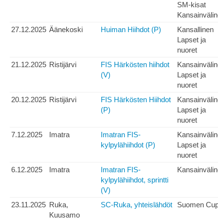
SM-kisat
Kansainväli
27.12.2025
Äänekoski
Huiman Hiihdot (P)
Kansallinen
Lapset ja
nuoret
21.12.2025
Ristijärvi
FIS Härkösten hiihdot
Kansainväli
(V)
Lapset ja
nuoret
20.12.2025
Ristijärvi
FIS Härkösten Hiihdot
Kansainväli
(P)
Lapset ja
nuoret
7.12.2025
Imatra
Imatran FIS-
Kansainväli
kylpylähiihdot (P)
Lapset ja
nuoret
6.12.2025
Imatra
Imatran FIS-
Kansainväli
kylpylähiihdot, sprintti
(V)
23.11.2025
Ruka,
SC-Ruka, yhteislähdöt
Suomen Cu
Kuusamo