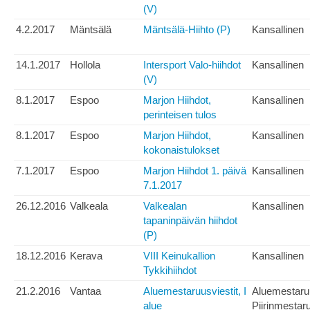
(V)
4.2.2017
Mäntsälä
Mäntsälä-Hiihto (P)
Kansallinen
14.1.2017
Hollola
Intersport Valo-hiihdot
Kansallinen
(V)
8.1.2017
Espoo
Marjon Hiihdot,
Kansallinen
perinteisen tulos
8.1.2017
Espoo
Marjon Hiihdot,
Kansallinen
kokonaistulokset
7.1.2017
Espoo
Marjon Hiihdot 1. päivä
Kansallinen
7.1.2017
26.12.2016
Valkeala
Valkealan
Kansallinen
tapaninpäivän hiihdot
(P)
18.12.2016
Kerava
VIII Keinukallion
Kansallinen
Tykkihiihdot
21.2.2016
Vantaa
Aluemestaruusviestit, I
Aluemestaru
alue
Piirinmestar