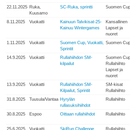
22.11.2025
Ruka,
SC-Ruka, sprintti
Suomen Cu
Kuusamo
8.11.2025
Vuokatti
Kainuun Talvikisat-25-
Kansallinen
Kainuu Wintergames
Lapset ja
nuoret
1.11.2025
Vuokatti
Suomen Cup, Vuokatti,
Suomen Cu
Sprintit
14.9.2025
Vuokatti
Rullahiihdon SM-
Suomen Cu
kilpailut
Rullahiihto
Lapset ja
nuoret
13.9.2025
Vuokatti
Rullahiihdon SM-
SM-kisat
Kilpailut, Sprintit
Rullahiihto
31.8.2025
Tuusula/Vantaa
Hyrylän
Rullahiihto
rullasuksihiihdot
30.8.2025
Espoo
Oittaan rullahiihdot
Rullahiihto
25.6.2025
Vuokatti
SkiRun Challenge
Rullahiihto