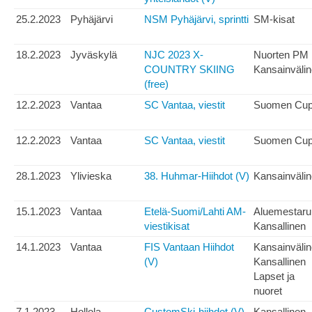
25.2.2023
Pyhäjärvi
NSM Pyhäjärvi, sprintti
SM-kisat
18.2.2023
Jyväskylä
NJC 2023 X-
Nuorten PM
COUNTRY SKIING
Kansainväli
(free)
12.2.2023
Vantaa
SC Vantaa, viestit
Suomen Cu
12.2.2023
Vantaa
SC Vantaa, viestit
Suomen Cu
28.1.2023
Ylivieska
38. Huhmar-Hiihdot (V)
Kansainväli
15.1.2023
Vantaa
Etelä-Suomi/Lahti AM-
Aluemestaru
viestikisat
Kansallinen
14.1.2023
Vantaa
FIS Vantaan Hiihdot
Kansainväli
(V)
Kansallinen
Lapset ja
nuoret
7.1.2023
Hollola
CustomSki-hiihdot (V)
Kansallinen