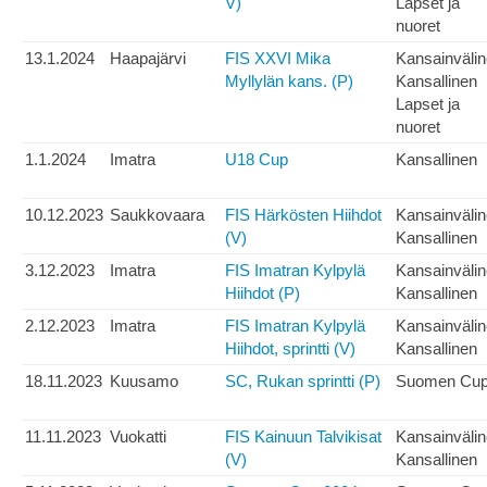
V)
Lapset ja
nuoret
13.1.2024
Haapajärvi
FIS XXVI Mika
Kansainväli
Myllylän kans. (P)
Kansallinen
Lapset ja
nuoret
1.1.2024
Imatra
U18 Cup
Kansallinen
10.12.2023
Saukkovaara
FIS Härkösten Hiihdot
Kansainväli
(V)
Kansallinen
3.12.2023
Imatra
FIS Imatran Kylpylä
Kansainväli
Hiihdot (P)
Kansallinen
2.12.2023
Imatra
FIS Imatran Kylpylä
Kansainväli
Hiihdot, sprintti (V)
Kansallinen
18.11.2023
Kuusamo
SC, Rukan sprintti (P)
Suomen Cu
11.11.2023
Vuokatti
FIS Kainuun Talvikisat
Kansainväli
(V)
Kansallinen