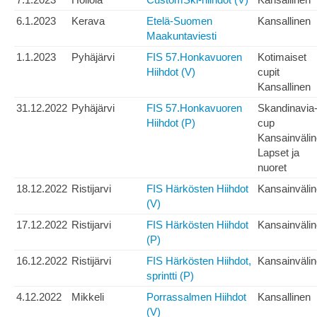
6.1.2023
Kerava
Etelä-Suomen
Kansallinen
Maakuntaviesti
1.1.2023
Pyhäjärvi
FIS 57.Honkavuoren
Kotimaiset
Hiihdot (V)
cupit
Kansallinen
31.12.2022
Pyhäjärvi
FIS 57.Honkavuoren
Skandinavia
Hiihdot (P)
cup
Kansainväli
Lapset ja
nuoret
18.12.2022
Ristijarvi
FIS Härkösten Hiihdot
Kansainväli
(V)
17.12.2022
Ristijarvi
FIS Härkösten Hiihdot
Kansainväli
(P)
16.12.2022
Ristijärvi
FIS Härkösten Hiihdot,
Kansainväli
sprintti (P)
4.12.2022
Mikkeli
Porrassalmen Hiihdot
Kansallinen
(V)