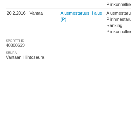
Piirikunnalli
20.2.2016
Vantaa
Aluemestaruus, I alue
Aluemestaru
(P)
Piirinmestar
Ranking
Piirikunnalli
SPORTTI-ID
40300639
SEURA
Vantaan Hiihtoseura