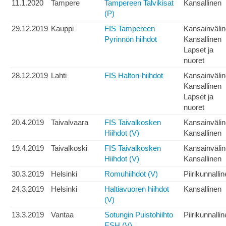
11.1.2020
Tampere
Tampereen Talvikisat
Kansallinen
(P)
29.12.2019
Kauppi
FIS Tampereen
Kansainväli
Pyrinnön hiihdot
Kansallinen
Lapset ja
nuoret
28.12.2019
Lahti
FIS Halton-hiihdot
Kansainväli
Kansallinen
Lapset ja
nuoret
20.4.2019
Taivalvaara
FIS Taivalkosken
Kansainväli
Hiihdot (V)
Kansallinen
19.4.2019
Taivalkoski
FIS Taivalkosken
Kansainväli
Hiihdot (V)
Kansallinen
30.3.2019
Helsinki
Romuhiihdot (V)
Piirikunnalli
24.3.2019
Helsinki
Haltiavuoren hiihdot
Kansallinen
(V)
13.3.2019
Vantaa
Sotungin Puistohiihto
Piirikunnalli
ESH (V)