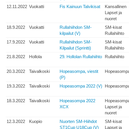
12.11.2022
Vuokatti
Fis Kainuun Talvikisat
Kansallinen
Lapset ja
nuoret
18.9.2022
Vuokatti
Rullahiihdon SM-
SM-kisat
kilpailut (V)
Rullahiihto
17.9.2022
Vuokatti
Rullahiihdon SM-
SM-kisat
Kilpailut (Sprintti)
Rullahiihto
21.8.2022
Hollola
29. Hollolan Rullahiihto
Rullahiihto
20.3.2022
Taivalkoski
Hopeasompa, viestit
Hopeasomp
(P)
19.3.2022
Taivalkoski
Hopeasompa 2022 (V)
Hopeasomp
18.3.2022
Taivalkoski
Hopeasompa 2022
Hopeasomp
XCX
Lapset ja
nuoret
12.3.2022
Kuopio
Nuorten SM-Hiihdot
SM-kisat
ST1Cup U18Cup (V)
Lapset ja