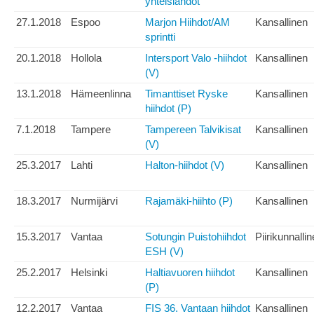
yhteislähdöt
27.1.2018
Espoo
Marjon Hiihdot/AM
Kansallinen
sprintti
20.1.2018
Hollola
Intersport Valo -hiihdot
Kansallinen
(V)
13.1.2018
Hämeenlinna
Timanttiset Ryske
Kansallinen
hiihdot (P)
7.1.2018
Tampere
Tampereen Talvikisat
Kansallinen
(V)
25.3.2017
Lahti
Halton-hiihdot (V)
Kansallinen
18.3.2017
Nurmijärvi
Rajamäki-hiihto (P)
Kansallinen
15.3.2017
Vantaa
Sotungin Puistohiihdot
Piirikunnalli
ESH (V)
25.2.2017
Helsinki
Haltiavuoren hiihdot
Kansallinen
(P)
12.2.2017
Vantaa
FIS 36. Vantaan hiihdot
Kansallinen