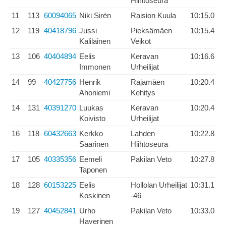
Hiihtoseura
11
113
60094065
Niki Sirén
Raision Kuula
10:15.0
12
119
40418796
Jussi
Pieksämäen
10:15.4
Kalilainen
Veikot
13
106
40404894
Eelis
Keravan
10:16.6
Immonen
Urheilijat
14
99
40427756
Henrik
Rajamäen
10:20.4
Ahoniemi
Kehitys
14
131
40391270
Luukas
Keravan
10:20.4
Koivisto
Urheilijat
16
118
60432663
Kerkko
Lahden
10:22.8
Saarinen
Hiihtoseura
17
105
40335356
Eemeli
Pakilan Veto
10:27.8
Taponen
18
128
60153225
Eelis
Hollolan Urheilijat
10:31.1
Koskinen
-46
19
127
40452841
Urho
Pakilan Veto
10:33.0
Haverinen