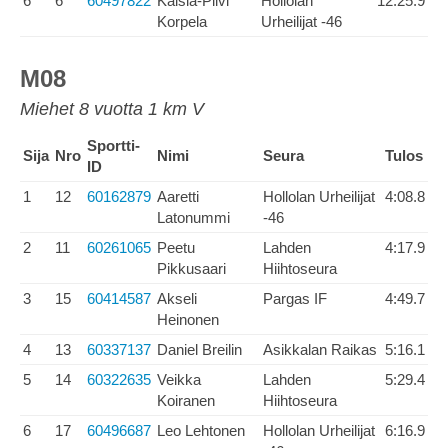
6
6
60497822
Kaisla-Pilvi
Hollolan
12:25.9
Korpela
Urheilijat -46
M08
Miehet 8 vuotta 1 km V
Sportti-
Sija
Nro
Nimi
Seura
Tulos
ID
1
12
60162879
Aaretti
Hollolan Urheilijat
4:08.8
Latonummi
-46
2
11
60261065
Peetu
Lahden
4:17.9
Pikkusaari
Hiihtoseura
3
15
60414587
Akseli
Pargas IF
4:49.7
Heinonen
4
13
60337137
Daniel Breilin
Asikkalan Raikas
5:16.1
5
14
60322635
Veikka
Lahden
5:29.4
Koiranen
Hiihtoseura
6
17
60496687
Leo Lehtonen
Hollolan Urheilijat
6:16.9