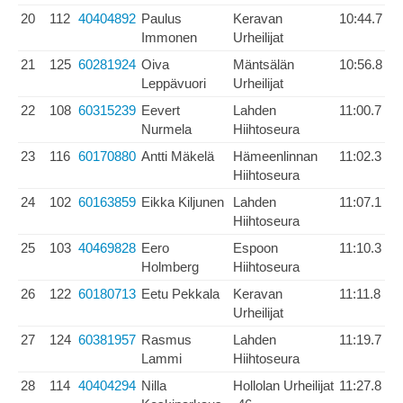
20
112
40404892
Paulus
Keravan
10:44.7
Immonen
Urheilijat
21
125
60281924
Oiva
Mäntsälän
10:56.8
Leppävuori
Urheilijat
22
108
60315239
Eevert
Lahden
11:00.7
Nurmela
Hiihtoseura
23
116
60170880
Antti Mäkelä
Hämeenlinnan
11:02.3
Hiihtoseura
24
102
60163859
Eikka Kiljunen
Lahden
11:07.1
Hiihtoseura
25
103
40469828
Eero
Espoon
11:10.3
Holmberg
Hiihtoseura
26
122
60180713
Eetu Pekkala
Keravan
11:11.8
Urheilijat
27
124
60381957
Rasmus
Lahden
11:19.7
Lammi
Hiihtoseura
28
114
40404294
Nilla
Hollolan Urheilijat
11:27.8