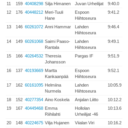
11
159
40408298
Silja Himanen
Juvan Urheilijat
9:40.0
12
176
40448212
Meri-Tuuli
Espoon
9:41.2
Hane
Hiihtoseura
13
146
60261072
Anni Hammar
Lahden
9:46.4
Hiihtoseura
14
149
60261068
Saimi Paaso-
Lahden
9:49.1
Rantala
Hiihtoseura
15
166
40264532
Theresia
Pargas IF
9:51.9
Johansson
16
137
40193669
Martta
Espoon
9:52.1
Kankaanpää
Hiihtoseura
17
162
60161095
Helmiina
Lahden
10:05.9
Nurmela
Hiihtoseura
18
152
40277354
Aino Koskela
Anjalan Liitto
10:12.2
19
167
40449468
Emma
Hollolan
10:13.6
Riihilahti
Urheilijat -46
20
148
40224675
Vilja Hujanen
Viialan Viri
10:16.2