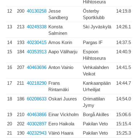
Hiihtoseura
12
200
40130258
Jesse
Österby
14:19.8
Sandberg
Sportklubb
13
213
40249338
Konsta
Ski Jyväskylä
14:26.1
Salminen
14
193
40230415
Amos Korin
Pargas IF
14:37.5
15
184
40353913
Aapo Väliharju
Espoon
14:40.9
Hiihtoseura
16
207
40463696
Anton Vainio
Vehkalahden
14:41.5
Veikot
17
211
40218290
Frans
Kankaanpään
14:44.7
Rintamäki
Urheilijat
18
186
60208633
Oskari Juures
Orimattilan
14:54.0
Jymy
19
210
40463866
Einar Vickholm
Borgå Akilles
15:06.6
20
202
40302897
Eero Haikola
Pakilan Veto
15:15.4
21
190
40232943
Väinö Haara
Pakilan Veto
15:25.3