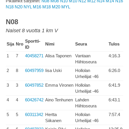
Pikalinkit sarjoihin:
N08
M08
N10
M10
N12
M12
N14
M14
N16
N18
N20
NYL
M16
M18
M20
MYL
N08
Naiset 8 vuotta 1 km V
Sportti-
Sija
Nro
Nimi
Seura
Tulos
ID
1
7
40458271
Alisa Taponen
Vantaan
4:16.3
Hiihtoseura
2
8
60497959
Iisa Uski
Hollolan
6:26.0
Urheilijat -46
3
3
60497852
Emma Vironen
Hollolan
6:41.9
Urheilijat -46
4
4
60426742
Aino Tenhunen
Lahden
6:43.1
Hiihtoseura
5
5
60311342
Hertta
Hollolan
7:57.4
Siikanen
Urheilijat -46