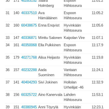
30
171
40283152
Saara
Espoon
11:01.2
Holmberg
Hiihtoseura
31
140
40337510
Ava
Espoon
11:05.2
Hämäläinen
Hiihtoseura
32
160
60438675
Enna Enqvist
Hyvinkään
11:05.6
Hiihtoseura
33
147
40336871
Minttu Salonen
Kaipolan Vire
11:07.1
34
161
40350068
Ella Pulkkinen
Espoon
11:17.9
Hiihtoseura
35
179
40271768
Alisa Heijasto
Hyvinkään
11:19.8
Hiihtoseura
36
157
40232288
Aada
Vantaan
11:24.1
Suominen
Hiihtoseura
37
141
40404293
Sivi Jokinen
Hollolan
11:32.9
Urheilijat -46
38
156
60325722
Aino Kanervala
Lahden
11:53.1
Hiihtoseura
39
151
40380945
Anni Töyrylä
Hyvinkään
12:23.1