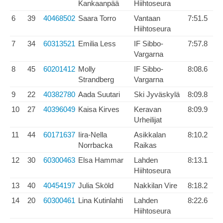
Kankaanpää
Hiihtoseura
6
39
40468502
Saara Torro
Vantaan
7:51.5
Hiihtoseura
7
34
60313521
Emilia Less
IF Sibbo-
7:57.8
Vargarna
8
45
60201412
Molly
IF Sibbo-
8:08.6
Strandberg
Vargarna
9
22
40382780
Aada Suutari
Ski Jyväskylä
8:09.8
10
27
40396049
Kaisa Kirves
Keravan
8:09.9
Urheilijat
11
44
60171637
Iira-Nella
Asikkalan
8:10.2
Norrbacka
Raikas
12
30
60300463
Elsa Hammar
Lahden
8:13.1
Hiihtoseura
13
40
40454197
Julia Sköld
Nakkilan Vire
8:18.2
14
20
60300461
Lina Kutinlahti
Lahden
8:22.6
Hiihtoseura