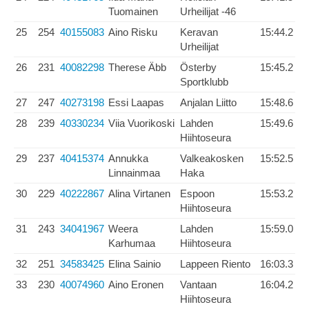
Tuomainen
Urheilijat -46
25
254
40155083
Aino Risku
Keravan
15:44.2
Urheilijat
26
231
40082298
Therese Äbb
Österby
15:45.2
Sportklubb
27
247
40273198
Essi Laapas
Anjalan Liitto
15:48.6
28
239
40330234
Viia Vuorikoski
Lahden
15:49.6
Hiihtoseura
29
237
40415374
Annukka
Valkeakosken
15:52.5
Linnainmaa
Haka
30
229
40222867
Alina Virtanen
Espoon
15:53.2
Hiihtoseura
31
243
34041967
Weera
Lahden
15:59.0
Karhumaa
Hiihtoseura
32
251
34583425
Elina Sainio
Lappeen Riento
16:03.3
33
230
40074960
Aino Eronen
Vantaan
16:04.2
Hiihtoseura