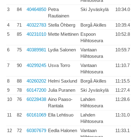
Hiihtoseura
3
84
40464850
Petra
Ski Jyväskylä
10:34.0
Rautiainen
4
71
40322783
Stella Öhberg
Borgå Akilles
10:39.4
5
85
40231010
Mette Miettinen
Espoon
10:52.8
Hiihtoseura
6
75
40389981
Lydia Salonen
Vantaan
10:59.7
Hiihtoseura
7
90
40299245
Usva Torro
Vantaan
11:10.7
Hiihtoseura
8
88
40260202
Helmi Saxlund
Borgå Akilles
11:15.5
9
78
60147200
Julia Puranen
Ski Jyväskylä
11:27.4
10
76
60228438
Aino Paaso-
Lahden
11:28.6
Rantala
Hiihtoseura
11
82
60161069
Ella Lehtisuo
Lahden
11:31.0
Hiihtoseura
12
72
60307679
Eedla Halonen
Vantaan
11:33.1
Hiihtoseura