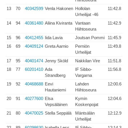
13
70
40342599
Venla Hakonen
Hollolan
11:42.8
Urheilijat -46
14
94
40361480
Aliina Kiviranta
Vantaan
11:42.9
Hiihtoseura
15
96
40412455
Iida Lavia
Joutsan Pommi
11:45.9
16
69
40409124
Greta Aarnio
Perniön
11:49.8
Urheilijat
17
95
40401474
Jenny Sköld
Nakkilan Vire
11:51.8
18
77
60201410
Ada
IF Sibbo-
11:56.8
Strandberg
Vargarna
19
92
40468688
Eevi
Lahden
12:00.6
Hautaniemi
Hiihtoseura
20
91
40277600
Elsa
Kymin
12:04.6
Vepsäläinen
Koskenpojat
21
80
40470025
Stella Seppälä
Mäntsälän
12:12.9
Urheilijat
22
89
60298630
Isabella Less
IF Sibbo-
12:14.3