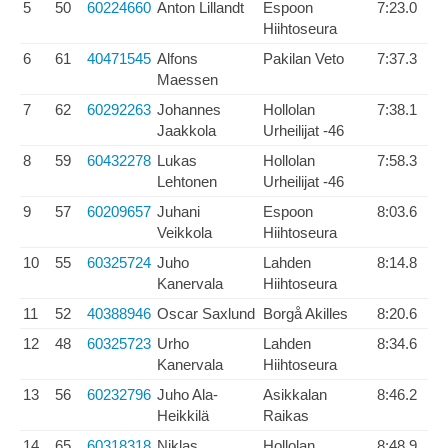
5
50
60224660
Anton Lillandt
Espoon
7:23.0
Hiihtoseura
6
61
40471545
Alfons
Pakilan Veto
7:37.3
Maessen
7
62
60292263
Johannes
Hollolan
7:38.1
Jaakkola
Urheilijat -46
8
59
60432278
Lukas
Hollolan
7:58.3
Lehtonen
Urheilijat -46
9
57
60209657
Juhani
Espoon
8:03.6
Veikkola
Hiihtoseura
10
55
60325724
Juho
Lahden
8:14.8
Kanervala
Hiihtoseura
11
52
40388946
Oscar Saxlund
Borgå Akilles
8:20.6
12
48
60325723
Urho
Lahden
8:34.6
Kanervala
Hiihtoseura
13
56
60232796
Juho Ala-
Asikkalan
8:46.2
Heikkilä
Raikas
14
65
60318318
Niklas
Hollolan
8:48.9