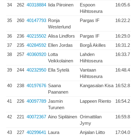
34
262
40318884
Iida Piiroinen
Espoon
16:05.6
Hiihtoseura
35
260
40147793
Ronja
Pargas IF
16:22.2
Westerlund
36
236
40215502
Alisa Lindfors
Pargas IF
16:29.0
37
235
40284592
Ellen Jordas
Borgå Akilles
16:31.2
38
257
40360920
Lotta
Lahden
16:33.7
Veikkolainen
Hiihtoseura
39
244
40232950
Ella Sytelä
Vantaan
16:48.4
Hiihtoseura
40
238
40197676
Saana
Kangasalan Kisa
16:52.8
Paananen
41
226
40097789
Jasmin
Lappeen Riento
16:54.2
Turunen
42
221
40072367
Aino Sipiläinen
Orimattilan
16:59.8
Jymy
43
227
40299641
Laura
Anjalan Liitto
17:04.0