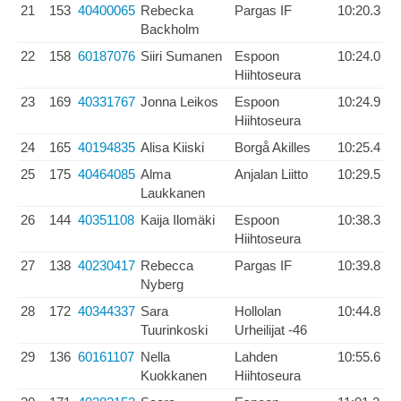
21
153
40400065
Rebecka
Pargas IF
10:20.3
Backholm
22
158
60187076
Siiri Sumanen
Espoon
10:24.0
Hiihtoseura
23
169
40331767
Jonna Leikos
Espoon
10:24.9
Hiihtoseura
24
165
40194835
Alisa Kiiski
Borgå Akilles
10:25.4
25
175
40464085
Alma
Anjalan Liitto
10:29.5
Laukkanen
26
144
40351108
Kaija Ilomäki
Espoon
10:38.3
Hiihtoseura
27
138
40230417
Rebecca
Pargas IF
10:39.8
Nyberg
28
172
40344337
Sara
Hollolan
10:44.8
Tuurinkoski
Urheilijat -46
29
136
60161107
Nella
Lahden
10:55.6
Kuokkanen
Hiihtoseura