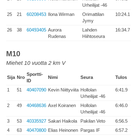
Urheilijat -46
25
21
60208453
Ilona Wirman
Orimattilan
10:24.1
Jymy
26
38
60493405
Aurora
Lahden
16:34.7
Rudenas
Hiihtoseura
M10
Miehet 10 vuotta 2 km V
Sportti-
Sija
Nro
Nimi
Seura
Tulos
ID
1
51
40407090
Kevin Niittyviita
Hollolan
6:41.9
Urheilijat -46
2
49
40468636
Axel Koiranen
Hollolan
6:46.0
Urheilijat -46
3
53
40335927
Sakari Haikola
Pakilan Veto
6:56.5
4
63
40470800
Elias Heinonen
Pargas IF
6:57.2