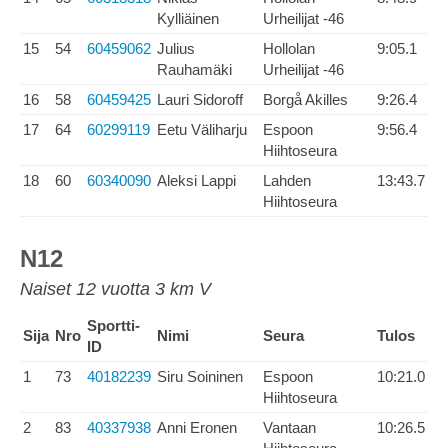
Kylliäinen
Urheilijat -46
15
54
60459062
Julius
Hollolan
9:05.1
Rauhamäki
Urheilijat -46
16
58
60459425
Lauri Sidoroff
Borgå Akilles
9:26.4
17
64
60299119
Eetu Väliharju
Espoon
9:56.4
Hiihtoseura
18
60
60340090
Aleksi Lappi
Lahden
13:43.7
Hiihtoseura
N12
Naiset 12 vuotta 3 km V
Sportti-
Sija
Nro
Nimi
Seura
Tulos
ID
1
73
40182239
Siru Soininen
Espoon
10:21.0
Hiihtoseura
2
83
40337938
Anni Eronen
Vantaan
10:26.5