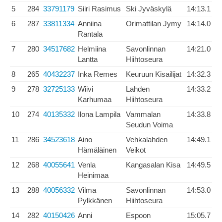
5
284
33791179
Siiri Rasimus
Ski Jyväskylä
14:13.1
6
287
33811334
Anniina
Orimattilan Jymy
14:14.0
Rantala
7
280
34517682
Helmiina
Savonlinnan
14:21.0
Lantta
Hiihtoseura
8
265
40432237
Inka Remes
Keuruun Kisailijat
14:32.3
9
278
32725133
Wiivi
Lahden
14:33.2
Karhumaa
Hiihtoseura
10
274
40135332
Ilona Lampila
Vammalan
14:33.8
Seudun Voima
11
286
34523618
Aino
Vehkalahden
14:49.1
Hämäläinen
Veikot
12
268
40055641
Venla
Kangasalan Kisa
14:49.5
Heinimaa
13
288
40056332
Vilma
Savonlinnan
14:53.0
Pylkkänen
Hiihtoseura
14
282
40150426
Anni
Espoon
15:05.7