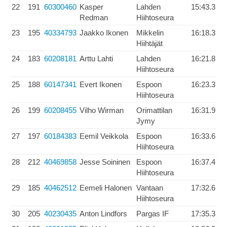
22
191
60300460
Kasper
Lahden
15:43.3
Redman
Hiihtoseura
23
195
40334793
Jaakko Ikonen
Mikkelin
16:18.3
Hiihtäjät
24
183
60208181
Arttu Lahti
Lahden
16:21.8
Hiihtoseura
25
188
60147341
Evert Ikonen
Espoon
16:23.3
Hiihtoseura
26
199
60208455
Vilho Wirman
Orimattilan
16:31.9
Jymy
27
197
60184383
Eemil Veikkola
Espoon
16:33.6
Hiihtoseura
28
212
40469858
Jesse Soininen
Espoon
16:37.4
Hiihtoseura
29
185
40462512
Eemeli Halonen
Vantaan
17:32.6
Hiihtoseura
30
205
40230435
Anton Lindfors
Pargas IF
17:35.3