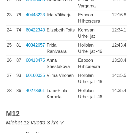
Vargarna
23
79
40448223
Iida Väliharju
Espoon
12:16.8
Hiihtoseura
24
74
60422348
Elizabeth Tofts
Keravan
12:34.1
Urheilijat
25
81
40342657
Frida
Hollolan
12:43.4
Ranivaara
Urheilijat -46
26
87
60413475
Anna
Espoon
13:28.4
Shestakova
Hiihtoseura
27
93
60160035
Vilma Vironen
Hollolan
14:15.5
Urheilijat -46
28
86
40278961
Lumi-Pihla
Hollolan
14:35.4
Korpela
Urheilijat -46
M12
Miehet 12 vuotta 3 km V