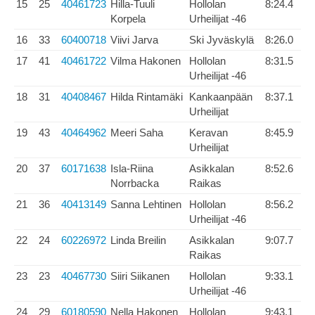
15
25
40461723
Hilla-Tuuli
Hollolan
8:24.4
Korpela
Urheilijat -46
16
33
60400718
Viivi Jarva
Ski Jyväskylä
8:26.0
17
41
40461722
Vilma Hakonen
Hollolan
8:31.5
Urheilijat -46
18
31
40408467
Hilda Rintamäki
Kankaanpään
8:37.1
Urheilijat
19
43
40464962
Meeri Saha
Keravan
8:45.9
Urheilijat
20
37
60171638
Isla-Riina
Asikkalan
8:52.6
Norrbacka
Raikas
21
36
40413149
Sanna Lehtinen
Hollolan
8:56.2
Urheilijat -46
22
24
60226972
Linda Breilin
Asikkalan
9:07.7
Raikas
23
23
40467730
Siiri Siikanen
Hollolan
9:33.1
Urheilijat -46
24
29
60180590
Nella Hakonen
Hollolan
9:43.1