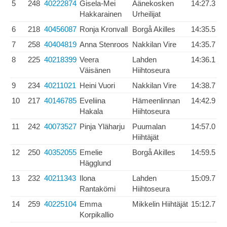
5
248
40222874
Gisela-Mei
Äänekosken
14:27.3
Hakkarainen
Urheilijat
6
218
40456087
Ronja Kronvall
Borgå Akilles
14:35.5
7
258
40404819
Anna Stenroos
Nakkilan Vire
14:35.7
8
225
40218399
Veera
Lahden
14:36.1
Väisänen
Hiihtoseura
9
234
40211021
Heini Vuori
Nakkilan Vire
14:38.7
10
217
40146785
Eveliina
Hämeenlinnan
14:42.9
Hakala
Hiihtoseura
11
242
40073527
Pinja Yläharju
Puumalan
14:57.0
Hiihtäjät
12
250
40352055
Emelie
Borgå Akilles
14:59.5
Hägglund
13
232
40211343
Ilona
Lahden
15:09.7
Rantakömi
Hiihtoseura
14
259
40225104
Emma
Mikkelin Hiihtäjät
15:12.7
Korpikallio