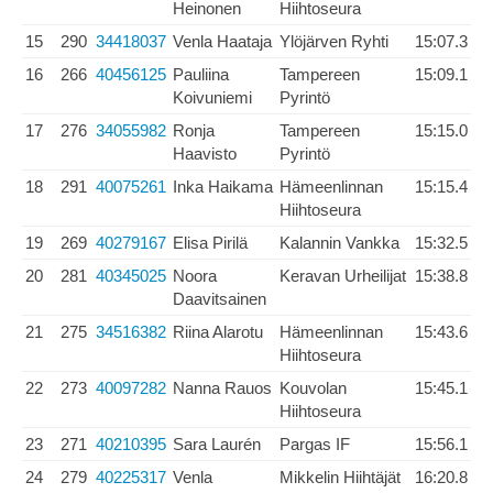
Heinonen
Hiihtoseura
15
290
34418037
Venla Haataja
Ylöjärven Ryhti
15:07.3
16
266
40456125
Pauliina
Tampereen
15:09.1
Koivuniemi
Pyrintö
17
276
34055982
Ronja
Tampereen
15:15.0
Haavisto
Pyrintö
18
291
40075261
Inka Haikama
Hämeenlinnan
15:15.4
Hiihtoseura
19
269
40279167
Elisa Pirilä
Kalannin Vankka
15:32.5
20
281
40345025
Noora
Keravan Urheilijat
15:38.8
Daavitsainen
21
275
34516382
Riina Alarotu
Hämeenlinnan
15:43.6
Hiihtoseura
22
273
40097282
Nanna Rauos
Kouvolan
15:45.1
Hiihtoseura
23
271
40210395
Sara Laurén
Pargas IF
15:56.1
24
279
40225317
Venla
Mikkelin Hiihtäjät
16:20.8