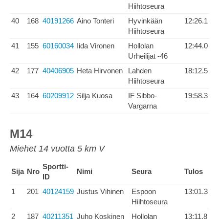
Hiihtoseura
40
168
40191266
Aino Tonteri
Hyvinkään
12:26.1
Hiihtoseura
41
155
60160034
Iida Vironen
Hollolan
12:44.0
Urheilijat -46
42
177
40406905
Heta Hirvonen
Lahden
18:12.5
Hiihtoseura
43
164
60209912
Silja Kuosa
IF Sibbo-
19:58.3
Vargarna
M14
Miehet 14 vuotta 5 km V
Sportti-
Sija
Nro
Nimi
Seura
Tulos
ID
1
201
40124159
Justus Vihinen
Espoon
13:01.3
Hiihtoseura
2
187
40211351
Juho Koskinen
Hollolan
13:11.8