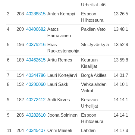
Urheilijat -46
3
208
40288815
Anton Kemppi
Espoon
13:26.5
Hiihtoseura
4
209
40406682
Aatos
Pakilan Veto
13:48.1
Hämäläinen
5
196
40379216
Elias
Ski Jyväskylä
13:52.9
Ruokostenpohja
6
189
40462615
Arttu Remes
Keuruun
13:59.8
Kisailijat
7
194
40344786
Lauri Kortejärvi
Borgå Akilles
14:01.7
8
192
40290060
Lauri Sakki
Vehkalahden
14:10.1
Veikot
9
182
40272412
Antti Kirves
Keravan
14:14.1
Urheilijat
9
206
40282610
Joona Soininen
Espoon
14:14.1
Hiihtoseura
11
204
40345407
Onni Mäiseli
Lahden
14:17.9