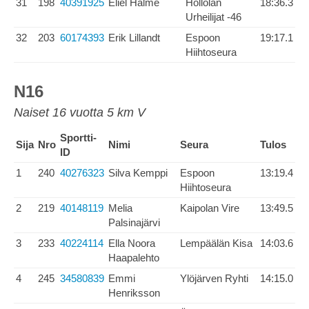
31
198
40391925
Eliel Halme
Hollolan
18:36.3
Urheilijat -46
32
203
60174393
Erik Lillandt
Espoon
19:17.1
Hiihtoseura
N16
Naiset 16 vuotta 5 km V
Sportti-
Sija
Nro
Nimi
Seura
Tulos
ID
1
240
40276323
Silva Kemppi
Espoon
13:19.4
Hiihtoseura
2
219
40148119
Melia
Kaipolan Vire
13:49.5
Palsinajärvi
3
233
40224114
Ella Noora
Lempäälän Kisa
14:03.6
Haapalehto
4
245
34580839
Emmi
Ylöjärven Ryhti
14:15.0
Henriksson