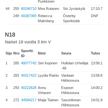
Punkkinen
44
255
60246710
Mea Rutanen
Ski Jyväskylä
17:10.7
249
40387369
Rebecca
Österby
DNF
Malmberg
Sportklubb
N18
Naiset 18 vuotta 5 km V
Sportti-
Sija
Nro
Nimi
Seura
Tulos
ID
1
285
40077742
Siiri Kejonen
Hollolan Urheilijat
13:58.1
-46
2
283
40317422
Lyydia Rainio
Vantaan
13:58.6
Hiihtoseura
3
293
40222628
Annu
Espoon
14:00.2
Virtanen
Hiihtoseura
4
272
34584217
Maija Tiainen
Savonlinnan
14:01.8
Hiihtoseura