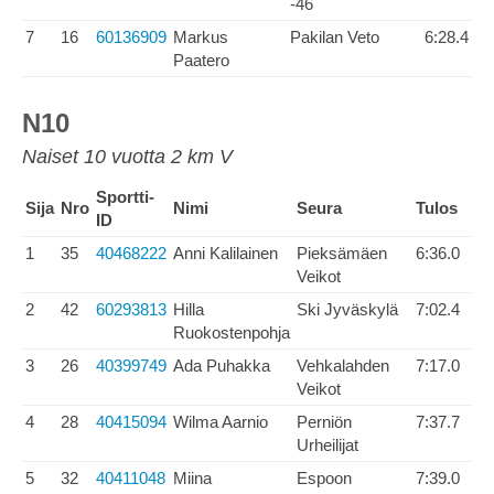
-46
7
16
60136909
Markus
Pakilan Veto
6:28.4
Paatero
N10
Naiset 10 vuotta 2 km V
Sportti-
Sija
Nro
Nimi
Seura
Tulos
ID
1
35
40468222
Anni Kalilainen
Pieksämäen
6:36.0
Veikot
2
42
60293813
Hilla
Ski Jyväskylä
7:02.4
Ruokostenpohja
3
26
40399749
Ada Puhakka
Vehkalahden
7:17.0
Veikot
4
28
40415094
Wilma Aarnio
Perniön
7:37.7
Urheilijat
5
32
40411048
Miina
Espoon
7:39.0