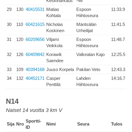
Keskinarkaus
-46
29
130
40415531
Matias
Espoon
11:33.9
Kohtala
Hiihtoseura
30
110
60421615
Nicholas
Mäntsälän
11:41.5
Koskinen
Urheilijat
31
120
60209656
Viljami
Espoon
11:48.7
Veikkola
Hiihtoseura
32
126
60409842
Korawik
Valkealan Kajo
12:25.5
Saendee
33
109
40394168
Juuso Korpela
Pakilan Veto
12:43.3
34
132
40452171
Casper
Lahden
14:16.7
Penttilä
Hiihtoseura
N14
Naiset 14 vuotta 3 km V
Sportti-
Sija
Nro
Nimi
Seura
Tulos
ID