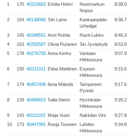
1
170
40222602
Emilia Helmi
Noormarkun
8:38.0
Nopsa
2
154
40138086
Siiri Laino
Kankaanpään
8:38.7
Urheilijat
3
145
40348551
Anni Rohila
Rasti-Lukko
8:46.3
4
163
40392587
Olivia Puranen
Ski Jyväskylä
8:53.8
5
178
40276705
Anna Kerko
Vantaan
9:07.9
Hiihtoseura
6
150
40231011
Ebba Miettinen
Espoon
9:15.0
Hiihtoseura
7
174
40457496
Ilona Mäkelä
Tampereen
9:17.6
Pyrintö
8
139
40408653
Salla Niemi
Hyvinkään
9:26.2
Hiihtoseura
9
143
40211022
Maija Vuori
Nakkilan Vire
9:27.8
10
173
40447991
Ronja Turunen
Lahden
9:34.8
Hiihtoseura