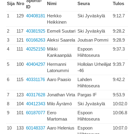
Sportti-
Sija
Nro
Nimi
Seura
Tulos
ID
1
129
40408181
Herkko
Ski Jyväskylä
9:12.7
Heikkinen
2
117
40381925
Eemeli Suutari
Ski Jyväskylä
9:28.2
3
121
60166263
Aleksi Saarela
Joutsan Pommi
9:28.9
4
111
40252150
Mikki
Espoon
9:37.3
Kankaanpää
Hiihtoseura
5
100
40404297
Hermanni
Hollolan Urheilijat
9:39.7
Latonummi
-46
6
115
40331176
Aaro Paasio
Lahden
9:42.2
Hiihtoseura
7
123
40317628
Jonathan Virta
Pargas IF
9:53.9
8
104
40412343
Milo Äyrämö
Ski Jyväskylä
10:02.0
9
101
60187077
Eero
Espoon
10:06.8
Martomaa
Hiihtoseura
10
133
60148337
Aaro Helenius
Espoon
10:07.0