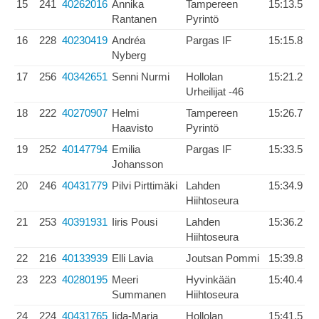
15
241
40262016
Annika
Tampereen
15:13.5
Rantanen
Pyrintö
16
228
40230419
Andréa
Pargas IF
15:15.8
Nyberg
17
256
40342651
Senni Nurmi
Hollolan
15:21.2
Urheilijat -46
18
222
40270907
Helmi
Tampereen
15:26.7
Haavisto
Pyrintö
19
252
40147794
Emilia
Pargas IF
15:33.5
Johansson
20
246
40431779
Pilvi Pirttimäki
Lahden
15:34.9
Hiihtoseura
21
253
40391931
Iiris Pousi
Lahden
15:36.2
Hiihtoseura
22
216
40133939
Elli Lavia
Joutsan Pommi
15:39.8
23
223
40280195
Meeri
Hyvinkään
15:40.4
Summanen
Hiihtoseura
24
224
40431765
Iida-Maria
Hollolan
15:41.5