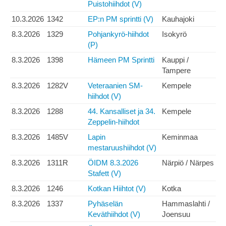
Puistohiihdot (V)
10.3.2026
1342
EP:n PM sprintti (V)
Kauhajoki
8.3.2026
1329
Pohjankyrö-hiihdot
Isokyrö
(P)
8.3.2026
1398
Hämeen PM Sprintti
Kauppi /
Tampere
8.3.2026
1282V
Veteraanien SM-
Kempele
hiihdot (V)
8.3.2026
1288
44. Kansalliset ja 34.
Kempele
Zeppelin-hiihdot
8.3.2026
1485V
Lapin
Keminmaa
mestaruushiihdot (V)
8.3.2026
1311R
ÖIDM 8.3.2026
Närpiö / Närpes
Stafett (V)
8.3.2026
1246
Kotkan Hiihtot (V)
Kotka
8.3.2026
1337
Pyhäselän
Hammaslahti /
Keväthiihdot (V)
Joensuu