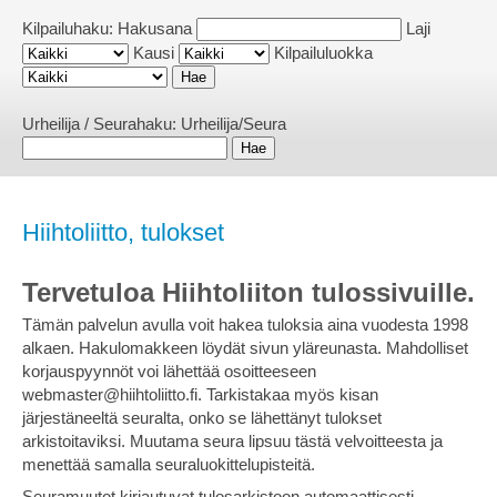
Kilpailuhaku:
Hakusana
Laji
Kausi
Kilpailuluokka
Urheilija / Seurahaku:
Urheilija/Seura
Hiihtoliitto, tulokset
Tervetuloa Hiihtoliiton tulossivuille.
Tämän palvelun avulla voit hakea tuloksia aina vuodesta 1998
alkaen. Hakulomakkeen löydät sivun yläreunasta. Mahdolliset
korjauspyynnöt voi lähettää osoitteeseen
webmaster@hiihtoliitto.fi. Tarkistakaa myös kisan
järjestäneeltä seuralta, onko se lähettänyt tulokset
arkistoitaviksi. Muutama seura lipsuu tästä velvoitteesta ja
menettää samalla seuraluokittelupisteitä.
Seuramuutot kirjautuvat tulosarkistoon automaattisesti