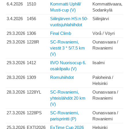
6.4.2026
1510
Kommatti Uphill/
Kommattivaara,
Musti-cup (V)
Sodankylä
3.4.2026
1456
Siilinjärven HS:n 50-
Siilinjärvi
vuotisjuhlahiihdot
29.3.2026
1306
Final Climb
Vörå / Vöyri
29.3.2026
1228R
SC-Rovaniemi,
Ounasvaara /
viestit 3 * 5/7.5 km
Rovaniemi
(V)
29.3.2026
1412
IIVO Nuorisocup 6.
Iisalmi
osakilpailu (V)
28.3.2026
1309
Romuhiihdot
Paloheinä /
Helsinki
28.3.2026
1228YL
SC-Rovaniemi,
Ounasvaara /
yhteislähdöt 20 km
Rovaniemi
(V)
27.3.2026
1228PS
SC-Rovaniemi,
Ounasvaara /
parisprintti (P)
Rovaniemi
25.3.2026
EXTI2026
ExTime Cup 2026
Helsinki