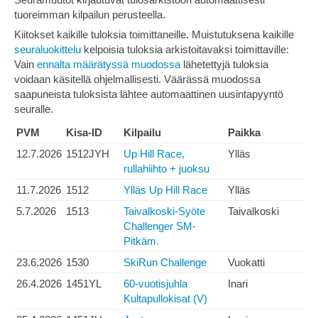
tuoreimman kilpailun perusteella.
Kiitokset kaikille tuloksia toimittaneille. Muistutuksena kaikille
seuraluokittelu
kelpoisia tuloksia arkistoitavaksi toimittaville:
Vain
ennalta määrätyssä muodossa
lähetettyjä tuloksia
voidaan käsitellä ohjelmallisesti. Väärässä muodossa
saapuneista tuloksista lähtee automaattinen uusintapyyntö
seuralle.
PVM
Kisa-ID
Kilpailu
Paikka
12.7.2026
1512JYH
Up Hill Race,
Ylläs
rullahiihto + juoksu
11.7.2026
1512
Ylläs Up Hill Race
Ylläs
5.7.2026
1513
Taivalkoski-Syöte
Taivalkoski
Challenger SM-
Pitkäm.
23.6.2026
1530
SkiRun Challenge
Vuokatti
26.4.2026
1451YL
60-vuotisjuhla
Inari
Kultapullokisat (V)