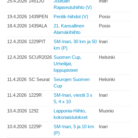
25.4.2026
1451JU
Juutuan
Inari
Rajaseutuhiihto (V)
19.4.2026
1439PEN
Pentik-hiihdot (V)
Posio
18.4.2026
1439ALA
21. Kansallinen
Posio
Alamäkihiihto
12.4.2026
1229PIT
SM-Inari, 30 km ja 50
Inari
km (P)
12.4.2026
SCUR2026
Suomen Cup,
Helsinki
Urheilijat,
loppupisteet
11.4.2026
SC Seurat
Seurojen Suomen
Helsinki
Cup
11.4.2026
1229R
SM-Inari, viestit 3 x
Inari
5, 4 x 10
10.4.2026
1292
Lapponia-Hiihto,
Muonio
kokonaistulokset
10.4.2026
1229P
SM-Inari, 5 ja 10 km
Inari
(P)