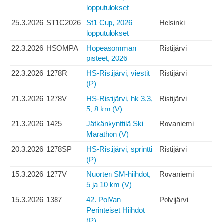
lopputulokset
25.3.2026
ST1C2026
St1 Cup, 2026
Helsinki
lopputulokset
22.3.2026
HSOMPA
Hopeasomman
Ristijärvi
pisteet, 2026
22.3.2026
1278R
HS-Ristijärvi, viestit
Ristijärvi
(P)
21.3.2026
1278V
HS-Ristijärvi, hk 3.3,
Ristijärvi
5, 8 km (V)
21.3.2026
1425
Jätkänkynttilä Ski
Rovaniemi
Marathon (V)
20.3.2026
1278SP
HS-Ristijärvi, sprintti
Ristijärvi
(P)
15.3.2026
1277V
Nuorten SM-hiihdot,
Rovaniemi
5 ja 10 km (V)
15.3.2026
1387
42. PolVan
Polvijärvi
Perinteiset Hiihdot
(P)