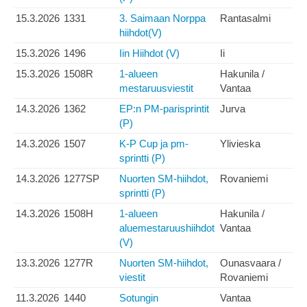
15.3.2026
1331
3. Saimaan Norppa
Rantasalmi
hiihdot(V)
15.3.2026
1496
Iin Hiihdot (V)
Ii
15.3.2026
1508R
1-alueen
Hakunila /
mestaruusviestit
Vantaa
14.3.2026
1362
EP:n PM-parisprintit
Jurva
(P)
14.3.2026
1507
K-P Cup ja pm-
Ylivieska
sprintti (P)
14.3.2026
1277SP
Nuorten SM-hiihdot,
Rovaniemi
sprintti (P)
14.3.2026
1508H
1-alueen
Hakunila /
aluemestaruushiihdot
Vantaa
(V)
13.3.2026
1277R
Nuorten SM-hiihdot,
Ounasvaara /
viestit
Rovaniemi
11.3.2026
1440
Sotungin
Vantaa