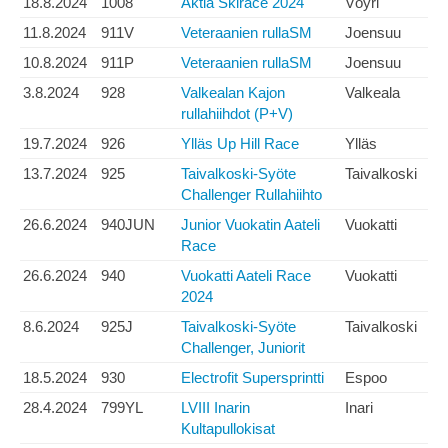
18.8.2024
1008
Aktia Skirace 2024
Vöyri
11.8.2024
911V
Veteraanien rullaSM
Joensuu
10.8.2024
911P
Veteraanien rullaSM
Joensuu
3.8.2024
928
Valkealan Kajon
Valkeala
rullahiihdot (P+V)
19.7.2024
926
Ylläs Up Hill Race
Ylläs
13.7.2024
925
Taivalkoski-Syöte
Taivalkoski
Challenger Rullahiihto
26.6.2024
940JUN
Junior Vuokatin Aateli
Vuokatti
Race
26.6.2024
940
Vuokatti Aateli Race
Vuokatti
2024
8.6.2024
925J
Taivalkoski-Syöte
Taivalkoski
Challenger, Juniorit
18.5.2024
930
Electrofit Supersprintti
Espoo
28.4.2024
799YL
LVIII Inarin
Inari
Kultapullokisat