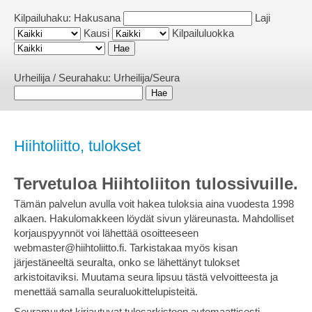
Kilpailuhaku:
Hakusana
Laji
Kausi
Kilpailuluokka
Urheilija / Seurahaku:
Urheilija/Seura
Hiihtoliitto, tulokset
Tervetuloa Hiihtoliiton tulossivuille.
Tämän palvelun avulla voit hakea tuloksia aina vuodesta 1998
alkaen. Hakulomakkeen löydät sivun yläreunasta. Mahdolliset
korjauspyynnöt voi lähettää osoitteeseen
webmaster@hiihtoliitto.fi. Tarkistakaa myös kisan
järjestäneeltä seuralta, onko se lähettänyt tulokset
arkistoitaviksi. Muutama seura lipsuu tästä velvoitteesta ja
menettää samalla seuraluokittelupisteitä.
Seuramuutot kirjautuvat tulosarkistoon automaattisesti