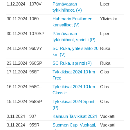
1.12.2024
1070V
Pärnävaaran
Liperi
tykkihiihdot, (V)
30.11.2024
1060
Huhmarin Ensilumen
Ylivieska
kansalliset (V)
30.11.2024
1070SP
Pärnävaaran
Liperi
tykkihiihdot, sprintti (P)
24.11.2024
960VY
SC Ruka, yhteislähtö 20
Ruka
km (V)
23.11.2024
960SP
SC Ruka, sprintti (P)
Ruka
17.11.2024
958F
Tykkikisat 2024 10 km
Olos
Free
16.11.2024
958CL
Tykkikisat 2024 10 km
Olos
Classic
15.11.2024
958SP
Tykkikisat 2024 Sprint
Olos
(P)
9.11.2024
997
Kainuun Talvikisat 2024
Vuokatti
3.11.2024
959R
Suomen Cup, Vuokatti,
Vuokatti