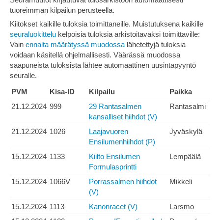
tuoreimman kilpailun perusteella.
Kiitokset kaikille tuloksia toimittaneille. Muistutuksena kaikille
seuraluokittelu
kelpoisia tuloksia arkistoitavaksi toimittaville:
Vain
ennalta määrätyssä muodossa
lähetettyjä tuloksia
voidaan käsitellä ohjelmallisesti. Väärässä muodossa
saapuneista tuloksista lähtee automaattinen uusintapyyntö
seuralle.
PVM
Kisa-ID
Kilpailu
Paikka
21.12.2024
999
29 Rantasalmen
Rantasalmi
kansalliset hiihdot (V)
21.12.2024
1026
Laajavuoren
Jyväskylä
Ensilumenhiihdot (P)
15.12.2024
1133
Kiilto Ensilumen
Lempäälä
Formulasprintti
15.12.2024
1066V
Porrassalmen hiihdot
Mikkeli
(V)
15.12.2024
1113
Kanonracet (V)
Larsmo