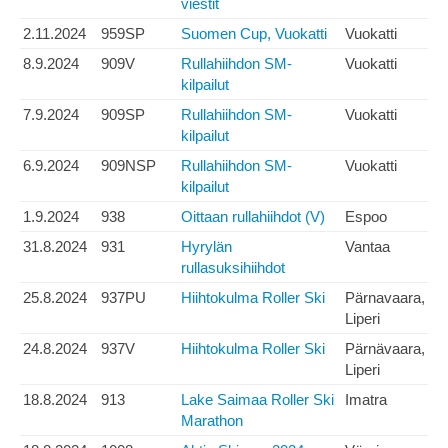
viestit
2.11.2024
959SP
Suomen Cup, Vuokatti
Vuokatti
8.9.2024
909V
Rullahiihdon SM-
Vuokatti
kilpailut
7.9.2024
909SP
Rullahiihdon SM-
Vuokatti
kilpailut
6.9.2024
909NSP
Rullahiihdon SM-
Vuokatti
kilpailut
1.9.2024
938
Oittaan rullahiihdot (V)
Espoo
31.8.2024
931
Hyrylän
Vantaa
rullasuksihiihdot
25.8.2024
937PU
Hiihtokulma Roller Ski
Pärnavaara,
Liperi
24.8.2024
937V
Hiihtokulma Roller Ski
Pärnävaara,
Liperi
18.8.2024
913
Lake Saimaa Roller Ski
Imatra
Marathon