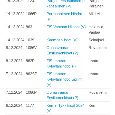
15.12.2024
1120
Pargas IF:s nationella /
Pargas /
kansallinen (V)
Parainen
14.12.2024
1066P
Porrassalmen hiihdot
Mikkeli
(P)
14.12.2024
963
FIS Vantaan Hiihdot (V)
Hakunila,
Vantaa
14.12.2024
1039
Kaamoshiihdot (V)
Seinäjoki
8.12.2024
1086V
Ounasvaaran
Rovaniemi
Ensilumenkisat (V)
8.12.2024
962P
FIS Imatran
Imatra
Kylpylähiihdot (P)
7.12.2024
962SP
FIS Imatran
Imatra
Kylpylähiihdot, Sprintti
(V)
7.12.2024
1086P
Ounasvaaran
Rovaniemi
Ensilumenkisat (P)
6.12.2024
1177
Kemin Tykkikisat 2024
Kemi
(V)