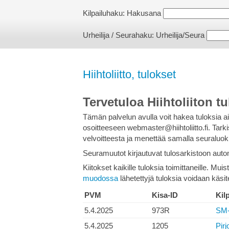
Kilpailuhaku:
Hakusana
Urheilija / Seurahaku:
Urheilija/Seura
Hiihtoliitto, tulokset
Tervetuloa Hiihtoliiton tu
Tämän palvelun avulla voit hakea tuloksia 
osoitteeseen webmaster@hiihtoliitto.fi. Tark
velvoitteesta ja menettää samalla seuraluokit
Seuramuutot kirjautuvat tulosarkistoon autom
Kiitokset kaikille tuloksia toimittaneille. Mui
muodossa
lähetettyjä tuloksia voidaan käsi
PVM
Kisa-ID
Kil
5.4.2025
973R
SM-T
5.4.2025
1205
Pirj