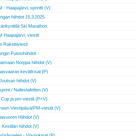
- Haapajärvi, sprintti (V)
ingan hiihdot 15.3.2025
känkynttilä Ski Marathon
 Haapajärvi, viestit
 Rakettiviesti
ungin Puistohiihdot
Saimaan Norppa hiihdot (V)
asvaaran kevätkisat (P)
Joutsan hiihdot (V)
print / Nallestafetten (V)
 Cup ja pm-viestit (P+V)
een Viestipäivä/PM-viestit (V)
iavuoren Hiihdot (V)
 Kestilän hiihdot (V)
Vöråspelen - Vöyrinkisat (P)