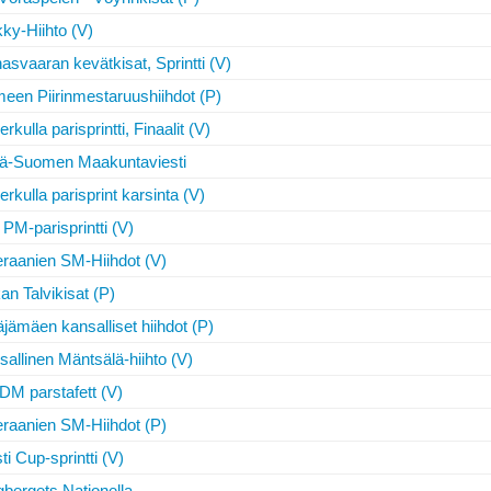
kky-Hiihto (V)
asvaaran kevätkisat, Sprintti (V)
een Piirinmestaruushiihdot (P)
rkulla parisprintti, Finaalit (V)
lä-Suomen Maakuntaviesti
rkulla parisprint karsinta (V)
PM-parisprintti (V)
eraanien SM-Hiihdot (V)
an Talvikisat (P)
jämäen kansalliset hiihdot (P)
sallinen Mäntsälä-hiihto (V)
DM parstafett (V)
eraanien SM-Hiihdot (P)
i Cup-sprintti (V)
gbergets Nationella