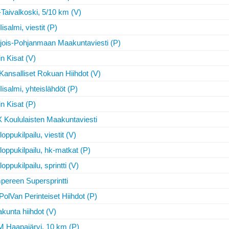
Taivalkoski, 5/10 km (V)
isalmi, viestit (P)
jois-Pohjanmaan Maakuntaviesti (P)
n Kisat (V)
 Kansalliset Rokuan Hiihdot (V)
isalmi, yhteislähdöt (P)
n Kisat (P)
 Koululaisten Maakuntaviesti
oppukilpailu, viestit (V)
loppukilpailu, hk-matkat (P)
oppukilpailu, sprintti (V)
pereen Supersprintti
PolVan Perinteiset Hiihdot (P)
kunta hiihdot (V)
 Haapajärvi, 10 km (P)