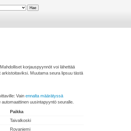
Mahdolliset korjauspyynnöt voi lähettää
t arkistoitaviksi. Muutama seura lipsuu tästä
ittaville: Vain
ennalta määrätyssä
e automaattinen uusintapyyntö seuralle.
Paikka
Taivalkoski
Rovaniemi