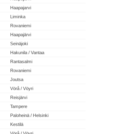
Haapajarvi
Liminka
Rovaniemi
Haapajärvi
Seinäjoki
Hakunila / Vantaa
Rantasalmi
Rovaniemi
Joutsa
Vörå / Vöyri
Reisjärvi
Tampere
Paloheinä / Helsinki
Kestilä
Vörå / Vöyri