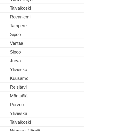
Taivalkoski
Rovaniemi
Tampere
Sipoo
Vantaa
Sipoo
Jurva
Ylivieska
Kuusamo
Reisjärvi
Mäntsälä
Porvoo
Ylivieska
Taivalkoski
Närpes / Närpiö