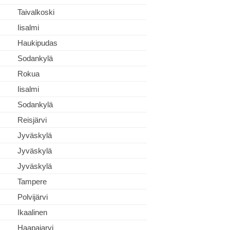
Taivalkoski
Iisalmi
Haukipudas
Sodankylä
Rokua
Iisalmi
Sodankylä
Reisjärvi
Jyväskylä
Jyväskylä
Jyväskylä
Tampere
Polvijärvi
Ikaalinen
Haapajarvi