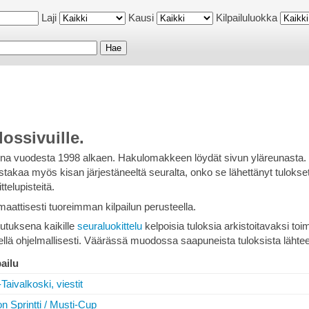
Laji
Kausi
Kilpailuluokka
lossivuille.
aina vuodesta 1998 alkaen. Hakulomakkeen löydät sivun yläreunasta. 
istakaa myös kisan järjestäneeltä seuralta, onko se lähettänyt tulokse
telupisteitä.
aattisesti tuoreimman kilpailun perusteella.
stutuksena kaikille
seuraluokittelu
kelpoisia tuloksia arkistoitavaksi toim
tellä ohjelmallisesti. Väärässä muodossa saapuneista tuloksista lähte
pailu
aivalkoski, viestit
on Sprintti / Musti-Cup