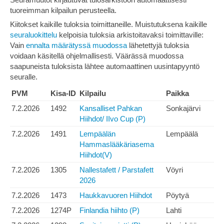
tuoreimman kilpailun perusteella.
Kiitokset kaikille tuloksia toimittaneille. Muistutuksena kaikille
seuraluokittelu
kelpoisia tuloksia arkistoitavaksi toimittaville:
Vain
ennalta määrätyssä muodossa
lähetettyjä tuloksia
voidaan käsitellä ohjelmallisesti. Väärässä muodossa
saapuneista tuloksista lähtee automaattinen uusintapyyntö
seuralle.
PVM
Kisa-ID
Kilpailu
Paikka
7.2.2026
1492
Kansalliset Pahkan
Sonkajärvi
Hiihdot/ IIvo Cup (P)
7.2.2026
1491
Lempäälän
Lempäälä
Hammaslääkäriasema
Hiihdot(V)
7.2.2026
1305
Nallestafett / Parstafett
Vöyri
2026
7.2.2026
1473
Haukkavuoren Hiihdot
Pöytyä
7.2.2026
1274P
Finlandia hiihto (P)
Lahti