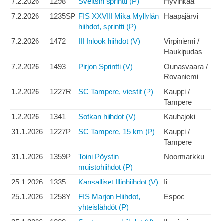
7.2.2026
1298
Sveitsin sprintti (P)
Hyvinkää
7.2.2026
1235SP
FIS XXVIII Mika Myllylän
Haapajärvi
hiihdot, sprintti (P)
7.2.2026
1472
III Inlook hiihdot (V)
Virpiniemi /
Haukipudas
7.2.2026
1493
Pirjon Sprintti (V)
Ounasvaara /
Rovaniemi
1.2.2026
1227R
SC Tampere, viestit (P)
Kauppi /
Tampere
1.2.2026
1341
Sotkan hiihdot (V)
Kauhajoki
31.1.2026
1227P
SC Tampere, 15 km (P)
Kauppi /
Tampere
31.1.2026
1359P
Toini Pöystin
Noormarkku
muistohiihdot (P)
25.1.2026
1335
Kansalliset Illinhiihdot (V)
Ii
25.1.2026
1258Y
FIS Marjon Hiihdot,
Espoo
yhteislähdöt (P)