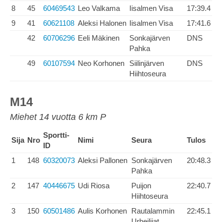
8
45
60469543
Leo Valkama
Iisalmen Visa
17:39.4
9
41
60621108
Aleksi Halonen
Iisalmen Visa
17:41.6
42
60706296
Eeli Mäkinen
Sonkajärven
DNS
Pahka
49
60107594
Neo Korhonen
Siilinjärven
DNS
Hiihtoseura
M14
Miehet 14 vuotta 6 km P
Sportti-
Sija
Nro
Nimi
Seura
Tulos
ID
1
148
60320073
Aleksi Pallonen
Sonkajärven
20:48.3
Pahka
2
147
40446675
Udi Riosa
Puijon
22:40.7
Hiihtoseura
3
150
60501486
Aulis Korhonen
Rautalammin
22:45.1
Urheilijat