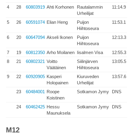
4
28
60803919
Ahti Korhonen
Rautalammin
11:14.9
Urheilijat
5
26
60591074
Elian Heng
Puijon
11:53.1
Hiihtoseura
6
20
60647094
Akseli Ikonen
Puijon
12:13.3
Hiihtoseura
7
19
60812350
Arho Moilanen
Iisalmen Visa
12:55.3
8
21
60802321
Voitto
Siilinjärven
13:05.5
Väätäinen
Hiihtoseura
9
22
60920905
Kasperi
Kiuruveden
13:57.6
Holopainen
Urheilijat
23
60484001
Roope
Sotkamon Jymy
DNS
Koistinen
24
60462425
Hessu
Sotkamon Jymy
DNS
Maunuksela
M12