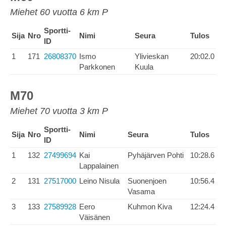
Miehet 60 vuotta 6 km P
Sportti-
Sija
Nro
Nimi
Seura
Tulos
ID
1
171
26808370
Ismo
Ylivieskan
20:02.0
Parkkonen
Kuula
M70
Miehet 70 vuotta 3 km P
Sportti-
Sija
Nro
Nimi
Seura
Tulos
ID
1
132
27499694
Kai
Pyhäjärven Pohti
10:28.6
Lappalainen
2
131
27517000
Leino Nisula
Suonenjoen
10:56.4
Vasama
3
133
27589928
Eero
Kuhmon Kiva
12:24.4
Väisänen