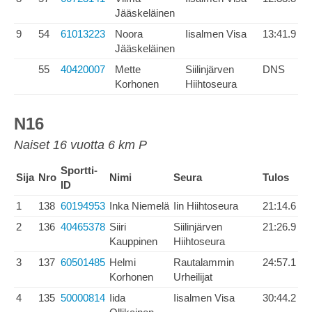
Jääskeläinen
9
54
61013223
Noora
Iisalmen Visa
13:41.9
Jääskeläinen
55
40420007
Mette
Siilinjärven
DNS
Korhonen
Hiihtoseura
N16
Naiset 16 vuotta 6 km P
Sportti-
Sija
Nro
Nimi
Seura
Tulos
ID
1
138
60194953
Inka Niemelä
Iin Hiihtoseura
21:14.6
2
136
40465378
Siiri
Siilinjärven
21:26.9
Kauppinen
Hiihtoseura
3
137
60501485
Helmi
Rautalammin
24:57.1
Korhonen
Urheilijat
4
135
50000814
Iida
Iisalmen Visa
30:44.2