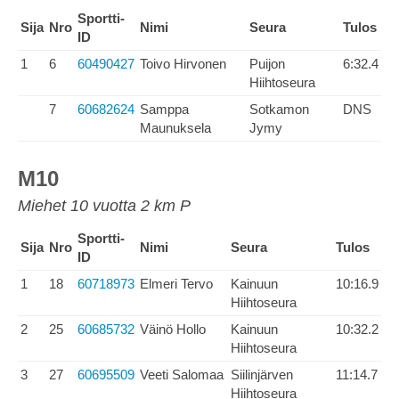
Sportti-
Sija
Nro
Nimi
Seura
Tulos
ID
1
6
60490427
Toivo Hirvonen
Puijon
6:32.4
Hiihtoseura
7
60682624
Samppa
Sotkamon
DNS
Maunuksela
Jymy
M10
Miehet 10 vuotta 2 km P
Sportti-
Sija
Nro
Nimi
Seura
Tulos
ID
1
18
60718973
Elmeri Tervo
Kainuun
10:16.9
Hiihtoseura
2
25
60685732
Väinö Hollo
Kainuun
10:32.2
Hiihtoseura
3
27
60695509
Veeti Salomaa
Siilinjärven
11:14.7
Hiihtoseura