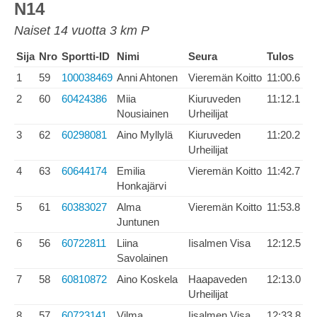
N14
Naiset 14 vuotta 3 km P
Sija
Nro
Sportti-ID
Nimi
Seura
Tulos
1
59
100038469
Anni Ahtonen
Vieremän Koitto
11:00.6
2
60
60424386
Miia
Kiuruveden
11:12.1
Nousiainen
Urheilijat
3
62
60298081
Aino Myllylä
Kiuruveden
11:20.2
Urheilijat
4
63
60644174
Emilia
Vieremän Koitto
11:42.7
Honkajärvi
5
61
60383027
Alma
Vieremän Koitto
11:53.8
Juntunen
6
56
60722811
Liina
Iisalmen Visa
12:12.5
Savolainen
7
58
60810872
Aino Koskela
Haapaveden
12:13.0
Urheilijat
8
57
60723141
Vilma
Iisalmen Visa
12:33.8