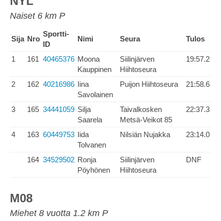
NYL
Naiset 6 km P
Sportti-
Sija
Nro
Nimi
Seura
Tulos
ID
1
161
40465376
Moona
Siilinjärven
19:57.2
Kauppinen
Hiihtoseura
2
162
40216986
Iina
Puijon Hiihtoseura
21:58.6
Savolainen
3
165
34441059
Silja
Taivalkosken
22:37.3
Saarela
Metsä-Veikot 85
4
163
60449753
Iida
Nilsiän Nujakka
23:14.0
Tolvanen
164
34529502
Ronja
Siilinjärven
DNF
Pöyhönen
Hiihtoseura
M08
Miehet 8 vuotta 1.2 km P