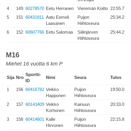
4
149
60278570
Eetu Herranen
Vieremän Koitto
22:55.7
5
151
60431811
Aatu Eemeli
Puijon
25:34.2
Laasanen
Hiihtoseura
6
152
60607766
Eetu Salomaa
Siilinjärven
25:44.2
Hiihtoseura
M16
Miehet 16 vuotta 6 km P
Sportti-
Sija
Nro
Nimi
Seura
Tulos
ID
1
156
60416782
Veikko
Puijon
19:50.0
Happonen
Hiihtoseura
2
157
60143409
Veikko
Kainuun
20:33.0
Korhonen
Hiihtoseura
3
158
60414601
Kalle
Puijon
22:15.8
Hirvonen
Hiihtoseura