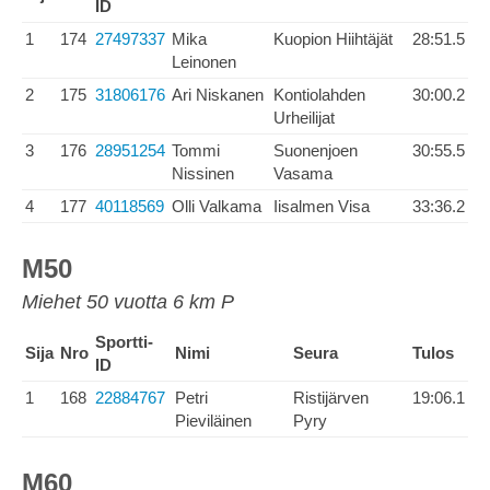
ID
1
174
27497337
Mika
Kuopion Hiihtäjät
28:51.5
Leinonen
2
175
31806176
Ari Niskanen
Kontiolahden
30:00.2
Urheilijat
3
176
28951254
Tommi
Suonenjoen
30:55.5
Nissinen
Vasama
4
177
40118569
Olli Valkama
Iisalmen Visa
33:36.2
M50
Miehet 50 vuotta 6 km P
Sportti-
Sija
Nro
Nimi
Seura
Tulos
ID
1
168
22884767
Petri
Ristijärven
19:06.1
Pieviläinen
Pyry
M60