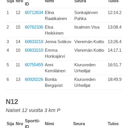
Sija
Nro
Nimi
Seura
Tulos
ID
1
12
60712634
Elina
Sonkajärven
12:14.2
Raatikainen
Pahka
2
15
60762336
Elsa
Iisalmen Visa
13:08.4
Heikkinen
3
14
60833218
Jenna Sotikov
Vieremän Koitto
13:26.4
4
10
60833210
Emma
Vieremän Koitto
14:17.1
Honkajärvi
5
11
60755459
Anni
Kiuruveden
16:51.7
Kemiläinen
Urheilijat
6
13
60920226
Bonita
Kiuruveden
18:49.9
Bergqvist
Urheilijat
N12
Naiset 12 vuotta 3 km P
Sportti-
Sija
Nro
Nimi
Seura
Tulos
ID