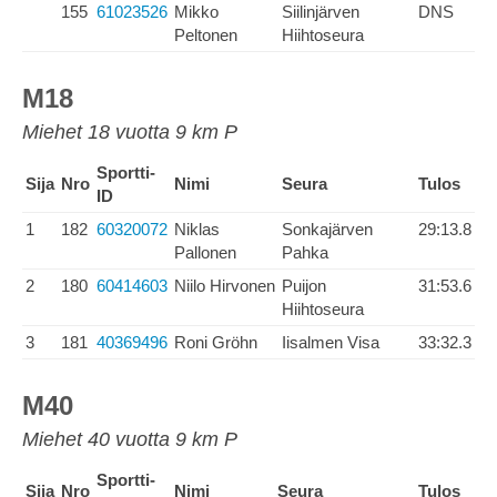
155
61023526
Mikko
Siilinjärven
DNS
Peltonen
Hiihtoseura
M18
Miehet 18 vuotta 9 km P
Sportti-
Sija
Nro
Nimi
Seura
Tulos
ID
1
182
60320072
Niklas
Sonkajärven
29:13.8
Pallonen
Pahka
2
180
60414603
Niilo Hirvonen
Puijon
31:53.6
Hiihtoseura
3
181
40369496
Roni Gröhn
Iisalmen Visa
33:32.3
M40
Miehet 40 vuotta 9 km P
Sportti-
Sija
Nro
Nimi
Seura
Tulos