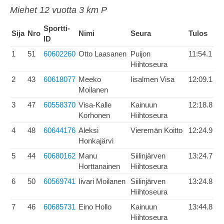
Miehet 12 vuotta 3 km P
Sportti-
Sija
Nro
Nimi
Seura
Tulos
ID
1
51
60602260
Otto Laasanen
Puijon
11:54.1
Hiihtoseura
2
43
60618077
Meeko
Iisalmen Visa
12:09.1
Moilanen
3
47
60558370
Visa-Kalle
Kainuun
12:18.8
Korhonen
Hiihtoseura
4
48
60644176
Aleksi
Vieremän Koitto
12:24.9
Honkajärvi
5
44
60680162
Manu
Siilinjärven
13:24.7
Horttanainen
Hiihtoseura
6
50
60569741
Iivari Moilanen
Siilinjärven
13:24.8
Hiihtoseura
7
46
60685731
Eino Hollo
Kainuun
13:44.8
Hiihtoseura