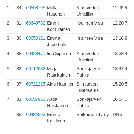
1
34
60503705
Miitta
Kiuruveden
11:46.9
Huttunen
Urheilijat
2
31
60649782
Emmi
Iisalmen Visa
12:20.7
Komulainen
3
36
60650321
Emma
Iisalmen Visa
13:16.8
Jäderholm
4
38
60429471
Iida Siponen
Kiuruveden
13:38.4
Urheilijat
5
32
60712632
Maija
Sonkajärven
13:47.4
Raatikainen
Pahka
6
37
60721215
Aino Huttunen
Siilinjärven
15:20.5
Hiihtoseura
7
33
60697856
Aada
Sonkajärven
16:54.9
Heiskanen
Pahka
35
60484003
Emma
Sotkamon Jymy
DNS
Koistinen