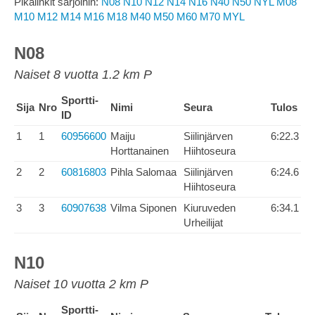
Pikalinkit sarjoihin:
N08
N10
N12
N14
N16
N40
N50
NYL
M08
M10
M12
M14
M16
M18
M40
M50
M60
M70
MYL
N08
Naiset 8 vuotta 1.2 km P
Sportti-
Sija
Nro
Nimi
Seura
Tulos
ID
1
1
60956600
Maiju
Siilinjärven
6:22.3
Horttanainen
Hiihtoseura
2
2
60816803
Pihla Salomaa
Siilinjärven
6:24.6
Hiihtoseura
3
3
60907638
Vilma Siponen
Kiuruveden
6:34.1
Urheilijat
N10
Naiset 10 vuotta 2 km P
Sportti-