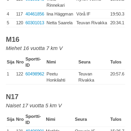
Rinnekari
4
117
40461856
Iina Häggman
Vörå IF
19:50.3
5
120
60301013
Netta Saarela
Teuvan Rivakka
20:34.1
M16
Miehet 16 vuotta 7 km V
Sportti-
Sija
Nro
Nimi
Seura
Tulos
ID
1
122
60498962
Peetu
Teuvan
20:57.6
Honkilahti
Rivakka
N17
Naiset 17 vuotta 5 km V
Sportti-
Sija
Nro
Nimi
Seura
Tulos
ID