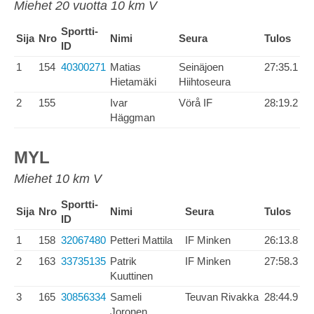
Miehet 20 vuotta 10 km V
Sportti-
Sija
Nro
Nimi
Seura
Tulos
ID
1
154
40300271
Matias
Seinäjoen
27:35.1
Hietamäki
Hiihtoseura
2
155
Ivar
Vörå IF
28:19.2
Häggman
MYL
Miehet 10 km V
Sportti-
Sija
Nro
Nimi
Seura
Tulos
ID
1
158
32067480
Petteri Mattila
IF Minken
26:13.8
2
163
33735135
Patrik
IF Minken
27:58.3
Kuuttinen
3
165
30856334
Sameli
Teuvan Rivakka
28:44.9
Joronen