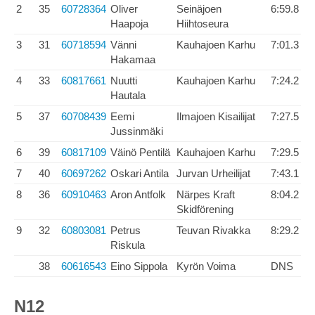
2
35
60728364
Oliver
Seinäjoen
6:59.8
Haapoja
Hiihtoseura
3
31
60718594
Vänni
Kauhajoen Karhu
7:01.3
Hakamaa
4
33
60817661
Nuutti
Kauhajoen Karhu
7:24.2
Hautala
5
37
60708439
Eemi
Ilmajoen Kisailijat
7:27.5
Jussinmäki
6
39
60817109
Väinö Pentilä
Kauhajoen Karhu
7:29.5
7
40
60697262
Oskari Antila
Jurvan Urheilijat
7:43.1
8
36
60910463
Aron Antfolk
Närpes Kraft
8:04.2
Skidförening
9
32
60803081
Petrus
Teuvan Rivakka
8:29.2
Riskula
38
60616543
Eino Sippola
Kyrön Voima
DNS
N12