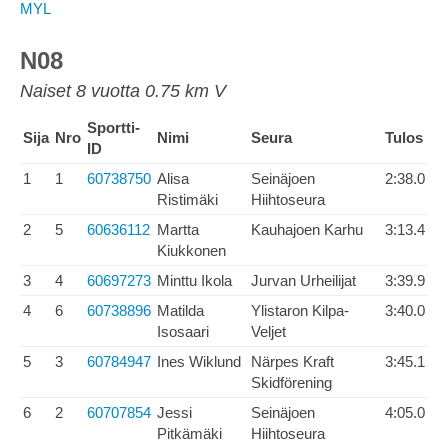
MYL
N08
Naiset 8 vuotta 0.75 km V
Sportti-
Sija
Nro
Nimi
Seura
Tulos
ID
1
1
60738750
Alisa
Seinäjoen
2:38.0
Ristimäki
Hiihtoseura
2
5
60636112
Martta
Kauhajoen Karhu
3:13.4
Kiukkonen
3
4
60697273
Minttu Ikola
Jurvan Urheilijat
3:39.9
4
6
60738896
Matilda
Ylistaron Kilpa-
3:40.0
Isosaari
Veljet
5
3
60784947
Ines Wiklund
Närpes Kraft
3:45.1
Skidförening
6
2
60707854
Jessi
Seinäjoen
4:05.0
Pitkämäki
Hiihtoseura