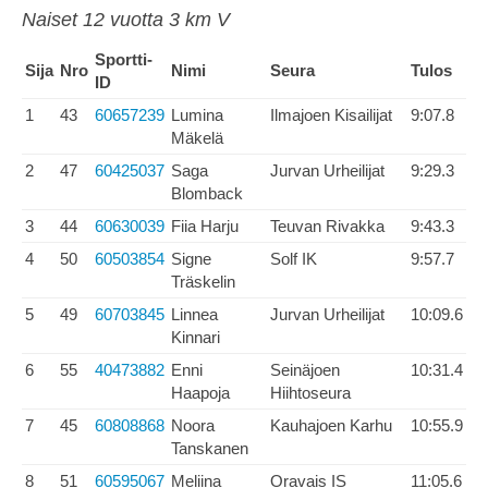
Naiset 12 vuotta 3 km V
Sportti-
Sija
Nro
Nimi
Seura
Tulos
ID
1
43
60657239
Lumina
Ilmajoen Kisailijat
9:07.8
Mäkelä
2
47
60425037
Saga
Jurvan Urheilijat
9:29.3
Blomback
3
44
60630039
Fiia Harju
Teuvan Rivakka
9:43.3
4
50
60503854
Signe
Solf IK
9:57.7
Träskelin
5
49
60703845
Linnea
Jurvan Urheilijat
10:09.6
Kinnari
6
55
40473882
Enni
Seinäjoen
10:31.4
Haapoja
Hiihtoseura
7
45
60808868
Noora
Kauhajoen Karhu
10:55.9
Tanskanen
8
51
60595067
Meliina
Oravais IS
11:05.6