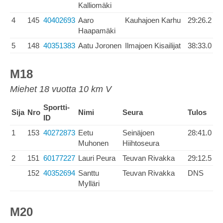
Kalliomäki
4
145
40402693
Aaro
Kauhajoen Karhu
29:26.2
Haapamäki
5
148
40351383
Aatu Joronen
Ilmajoen Kisailijat
38:33.0
M18
Miehet 18 vuotta 10 km V
Sportti-
Sija
Nro
Nimi
Seura
Tulos
ID
1
153
40272873
Eetu
Seinäjoen
28:41.0
Muhonen
Hiihtoseura
2
151
60177227
Lauri Peura
Teuvan Rivakka
29:12.5
152
40352694
Santtu
Teuvan Rivakka
DNS
Mylläri
M20