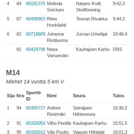
4
84
60181376
Melinda
Närpes Kraft
9:42.3
Snickars
Skidförening
5
87
60498963
Riina
Teuvan Rivakka
9:44.2
Honkilahti
6
82
60718809
Johanna
Jurvan Urheilijat
10:48.4
Ristiluoma
81
60429798
Neea
Kauhajoen Karhu
DNS
Varsamäki
M14
Miehet 14 vuotta 5 km V
Sportti-
Sija
Nro
Nimi
Seura
Tulos
ID
1
94
60355727
Anttoni
Seinäjoen
15:30.2
Ristimäki
Hiihtoseura
2
91
60320053
Vilho Pentilä
Kauhajoen Karhu
15:51.5
3
95
60320012
Viljo Pouttu
Vaasan Hiihtäjät
16:01.3