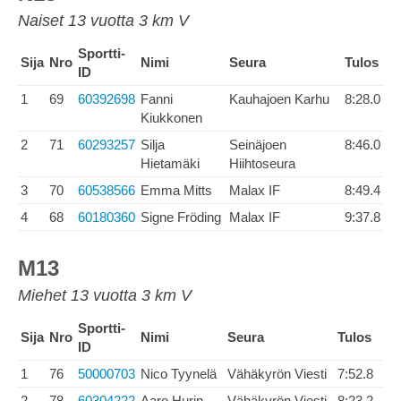
Naiset 13 vuotta 3 km V
Sportti-
Sija
Nro
Nimi
Seura
Tulos
ID
1
69
60392698
Fanni
Kauhajoen Karhu
8:28.0
Kiukkonen
2
71
60293257
Silja
Seinäjoen
8:46.0
Hietamäki
Hiihtoseura
3
70
60538566
Emma Mitts
Malax IF
8:49.4
4
68
60180360
Signe Fröding
Malax IF
9:37.8
M13
Miehet 13 vuotta 3 km V
Sportti-
Sija
Nro
Nimi
Seura
Tulos
ID
1
76
50000703
Nico Tyynelä
Vähäkyrön Viesti
7:52.8
2
78
60304222
Aaro Hurin
Vähäkyrön Viesti
8:23.2