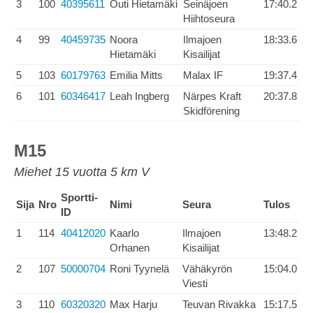
3
100
40395611
Outi Hietamäki
Seinäjoen
17:40.2
Hiihtoseura
4
99
40459735
Noora
Ilmajoen
18:33.6
Hietamäki
Kisailijat
5
103
60179763
Emilia Mitts
Malax IF
19:37.4
6
101
60346417
Leah Ingberg
Närpes Kraft
20:37.8
Skidförening
M15
Miehet 15 vuotta 5 km V
Sportti-
Sija
Nro
Nimi
Seura
Tulos
ID
1
114
40412020
Kaarlo
Ilmajoen
13:48.2
Orhanen
Kisailijat
2
107
50000704
Roni Tyynelä
Vähäkyrön
15:04.0
Viesti
3
110
60320320
Max Harju
Teuvan Rivakka
15:17.5