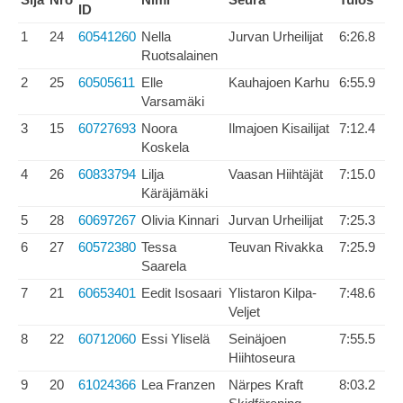
ID
1
24
60541260
Nella
Jurvan Urheilijat
6:26.8
Ruotsalainen
2
25
60505611
Elle
Kauhajoen Karhu
6:55.9
Varsamäki
3
15
60727693
Noora
Ilmajoen Kisailijat
7:12.4
Koskela
4
26
60833794
Lilja
Vaasan Hiihtäjät
7:15.0
Käräjämäki
5
28
60697267
Olivia Kinnari
Jurvan Urheilijat
7:25.3
6
27
60572380
Tessa
Teuvan Rivakka
7:25.9
Saarela
7
21
60653401
Eedit Isosaari
Ylistaron Kilpa-
7:48.6
Veljet
8
22
60712060
Essi Yliselä
Seinäjoen
7:55.5
Hiihtoseura
9
20
61024366
Lea Franzen
Närpes Kraft
8:03.2