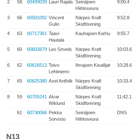
2
58
60499039
Lauri Rajala
Seinäjoen
9:00.4
Hiihtoseura
3
66
60501092
Vincent
Närpes Kraft
9:52.8
Gulin
Skidförening
4
63
60717361
Taavi
Kauhajoen Karhu
9:55.7
Hautala
5
60
60603879
Leo Smeds
Närpes Kraft
10:03.6
Skidförening
6
62
60616513
Toivo
Ilmajoen Kisailijat
10:28.6
Lehtiniemi
7
65
60825380
Axel Antfolk
Närpes Kraft
10:33.4
Skidförening
8
59
60705241
Alvar
Närpes Kraft
11:42.1
Wiklund
Skidförening
61
60730066
Pekka
Seinäjoen
DNS
Sorvisto
Hiihtoseura
N13