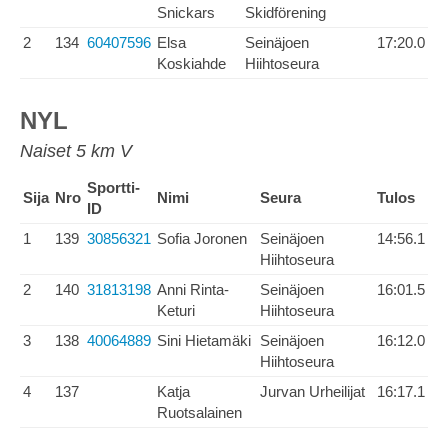
Snickars
Skidförening
2
134
60407596
Elsa
Seinäjoen
17:20.0
Koskiahde
Hiihtoseura
NYL
Naiset 5 km V
Sportti-
Sija
Nro
Nimi
Seura
Tulos
ID
1
139
30856321
Sofia Joronen
Seinäjoen
14:56.1
Hiihtoseura
2
140
31813198
Anni Rinta-
Seinäjoen
16:01.5
Keturi
Hiihtoseura
3
138
40064889
Sini Hietamäki
Seinäjoen
16:12.0
Hiihtoseura
4
137
Katja
Jurvan Urheilijat
16:17.1
Ruotsalainen