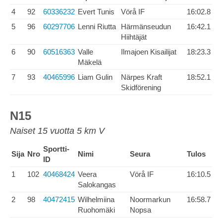
4
92
60336232
Evert Tunis
Vörå IF
16:02.8
5
96
60297706
Lenni Riutta
Härmänseudun
16:42.1
Hiihtäjät
6
90
60516363
Valle
Ilmajoen Kisailijat
18:23.3
Mäkelä
7
93
40465996
Liam Gulin
Närpes Kraft
18:52.1
Skidförening
N15
Naiset 15 vuotta 5 km V
Sportti-
Sija
Nro
Nimi
Seura
Tulos
ID
1
102
40468424
Veera
Vörå IF
16:10.5
Salokangas
2
98
40472415
Wilhelmiina
Noormarkun
16:58.7
Ruohomäki
Nopsa