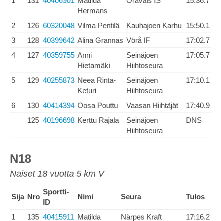
1
131
40406901
Matilda
Oravais IS
15:36.7
Hermans
2
126
60320048
Vilma Pentilä
Kauhajoen Karhu
15:50.1
3
128
40399642
Alina Grannas
Vörå IF
17:02.7
4
127
40359755
Anni
Seinäjoen
17:05.7
Hietamäki
Hiihtoseura
5
129
40255873
Neea Rinta-
Seinäjoen
17:10.1
Keturi
Hiihtoseura
6
130
40414394
Oosa Pouttu
Vaasan Hiihtäjät
17:40.9
125
40196698
Kerttu Rajala
Seinäjoen
DNS
Hiihtoseura
N18
Naiset 18 vuotta 5 km V
Sportti-
Sija
Nro
Nimi
Seura
Tulos
ID
1
135
40415911
Matilda
Närpes Kraft
17:16.2