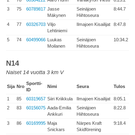
3
75
60789817
Jasse
Seinäjoen
8:44.7
Mäkynen
Hiihtoseura
4
77
60326703
Viljo
Ilmajoen Kisailijat
8:47.8
Lehtiniemi
5
74
60499066
Luukas
Seinäjoen
10:34.2
Moilanen
Hiihtoseura
N14
Naiset 14 vuotta 3 km V
Sportti-
Sija
Nro
Nimi
Seura
Tulos
ID
1
85
60319657
Siiri Kriikkula
Ilmajoen Kisailijat
8:05.1
2
83
60156075
Aada-Emilia
Seinäjoen
8:22.8
Ankkuri
Hiihtoseura
3
86
60169995
Maja
Närpes Kraft
9:18.4
Snickars
Skidförening