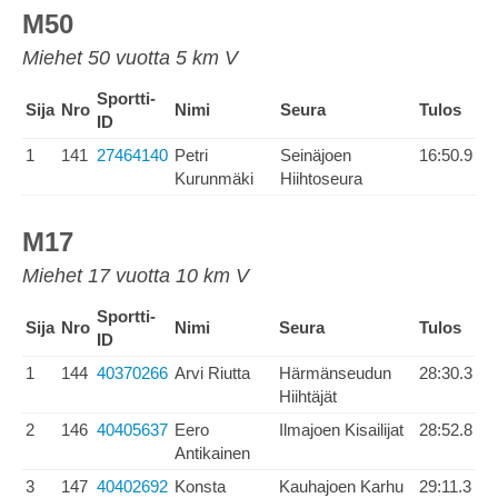
M50
Miehet 50 vuotta 5 km V
Sportti-
Sija
Nro
Nimi
Seura
Tulos
ID
1
141
27464140
Petri
Seinäjoen
16:50.9
Kurunmäki
Hiihtoseura
M17
Miehet 17 vuotta 10 km V
Sportti-
Sija
Nro
Nimi
Seura
Tulos
ID
1
144
40370266
Arvi Riutta
Härmänseudun
28:30.3
Hiihtäjät
2
146
40405637
Eero
Ilmajoen Kisailijat
28:52.8
Antikainen
3
147
40402692
Konsta
Kauhajoen Karhu
29:11.3