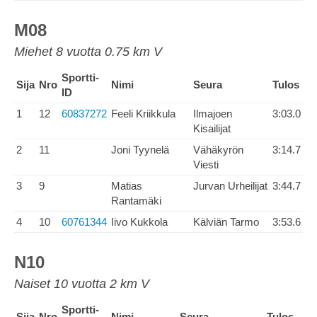
M08
Miehet 8 vuotta 0.75 km V
Sportti-
Sija
Nro
Nimi
Seura
Tulos
ID
1
12
60837272
Feeli Kriikkula
Ilmajoen
3:03.0
Kisailijat
2
11
Joni Tyynelä
Vähäkyrön
3:14.7
Viesti
3
9
Matias
Jurvan Urheilijat
3:44.7
Rantamäki
4
10
60761344
Iivo Kukkola
Kälviän Tarmo
3:53.6
N10
Naiset 10 vuotta 2 km V
Sportti-
Sija
Nro
Nimi
Seura
Tulos