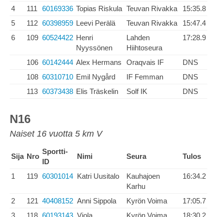
4
111
60169336
Topias Riskula
Teuvan Rivakka
15:35.8
5
112
60398959
Leevi Perälä
Teuvan Rivakka
15:47.4
6
109
60524422
Henri
Lahden
17:28.9
Nyyssönen
Hiihtoseura
106
60142444
Alex Hermans
Oraqvais IF
DNS
108
60310710
Emil Nygård
IF Femman
DNS
113
60373438
Elis Träskelin
Solf IK
DNS
N16
Naiset 16 vuotta 5 km V
Sportti-
Sija
Nro
Nimi
Seura
Tulos
ID
1
119
60301014
Katri Uusitalo
Kauhajoen
16:34.2
Karhu
2
121
40408152
Anni Sippola
Kyrön Voima
17:05.7
3
118
60193143
Viola
Kyrön Voima
18:30.2