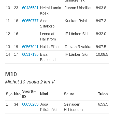
Skidförening
10
23
60436581
Helmi-Lumia
Jurvan Urheilijat
8:03.8
Koski
11
18
60650777
Aino
Kurikan Ryhti
8:07.3
Siltakorpi
12
16
Leona af
IF Länken Ski
8:32.0
Hällström
13
19
60567041
Hulda Filpus
Teuvan Rivakka
9:07.5
14
17
60917195
Elsa
IF Länken Ski
10:08.5
Backlund
M10
Miehet 10 vuotta 2 km V
Sportti-
Sija
Nro
Nimi
Seura
Tulos
ID
1
34
60650289
Jooa
Seinäjoen
6:53.5
Pitkämäki
Hiihtoseura