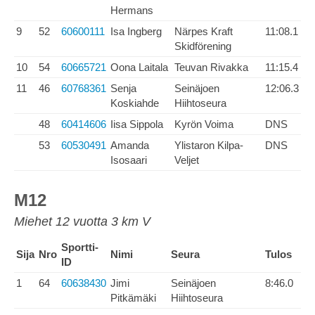
Hermans
9
52
60600111
Isa Ingberg
Närpes Kraft
11:08.1
Skidförening
10
54
60665721
Oona Laitala
Teuvan Rivakka
11:15.4
11
46
60768361
Senja
Seinäjoen
12:06.3
Koskiahde
Hiihtoseura
48
60414606
Iisa Sippola
Kyrön Voima
DNS
53
60530491
Amanda
Ylistaron Kilpa-
DNS
Isosaari
Veljet
M12
Miehet 12 vuotta 3 km V
Sportti-
Sija
Nro
Nimi
Seura
Tulos
ID
1
64
60638430
Jimi
Seinäjoen
8:46.0
Pitkämäki
Hiihtoseura