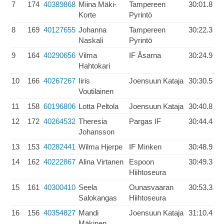
7
174
40389868
Miina Mäki-
Tampereen
30:01.8
Korte
Pyrintö
8
169
40127655
Johanna
Tampereen
30:22.3
Naskali
Pyrintö
9
164
40290656
Vilma
IF Åsarna
30:24.9
Hahtokari
10
166
40267267
Iiris
Joensuun Kataja
30:30.5
Voutilainen
11
158
60196806
Lotta Peltola
Joensuun Kataja
30:40.8
12
172
40264532
Theresia
Pargas IF
30:44.4
Johansson
13
153
40282441
Wilma Hjerpe
IF Minken
30:48.9
14
162
40222867
Alina Virtanen
Espoon
30:49.3
Hiihtoseura
15
161
40300410
Seela
Ounasvaaran
30:53.3
Salokangas
Hiihtoseura
16
156
40354827
Mandi
Joensuun Kataja
31:10.4
Mäkinen