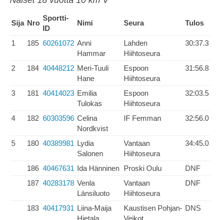
Naiset 18 vuotta 10 km V
Sportti-
Sija
Nro
Nimi
Seura
Tulos
ID
1
185
60261072
Anni
Lahden
30:37.3
Hammar
Hiihtoseura
2
184
40448212
Meri-Tuuli
Espoon
31:56.8
Hane
Hiihtoseura
3
181
40414023
Emilia
Espoon
32:03.5
Tulokas
Hiihtoseura
4
182
60303596
Celina
IF Femman
32:56.0
Nordkvist
5
180
40389981
Lydia
Vantaan
34:45.0
Salonen
Hiihtoseura
186
40467631
Ida Hänninen
Proski Oulu
DNF
187
40283178
Venla
Vantaan
DNF
Länsiluoto
Hiihtoseura
183
40417931
Liina-Maija
Kaustisen Pohjan-
DNS
Hietala
Veikot