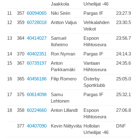
Jaakkola
Urheilijat -46
11
357
60094065
Niki Sirén
Pargas IF
23:27.9
12
359
60728018
Antton Valjus
Vehkalahden
23:30.5
Veikot
13
364
40414027
Samuel
Espoon
23:56.7
Iloheimo
Hiihtoseura
14
370
40402351
Ron Nyman
Pargas IF
24:14.3
15
367
60739197
Anton
Vantaan
24:35.6
Parkkamäki
Hiihtoseura
16
365
40456186
Filip Romero
Österby
25:05.0
Sportklubb
17
375
60614098
Samu
Pargas IF
25:32.1
Lehtonen
18
358
60224660
Anton Lillandt
Espoon
27:06.8
Hiihtoseura
377
40407090
Kevin Niittyviita
Hollolan
DNF
Urheilijat -46