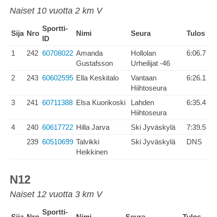
Naiset 10 vuotta 2 km V
Sportti-
Sija
Nro
Nimi
Seura
Tulos
ID
1
242
60708022
Amanda
Hollolan
6:06.7
Gustafsson
Urheilijat -46
2
243
60602595
Ella Keskitalo
Vantaan
6:26.1
Hiihtoseura
3
241
60711388
Elsa Kuorikoski
Lahden
6:35.4
Hiihtoseura
4
240
60617722
Hilla Jarva
Ski Jyväskylä
7:39.5
239
60510699
Talvikki
Ski Jyväskylä
DNS
Heikkinen
N12
Naiset 12 vuotta 3 km V
Sportti-
Sija
Nro
Nimi
Seura
Tulos