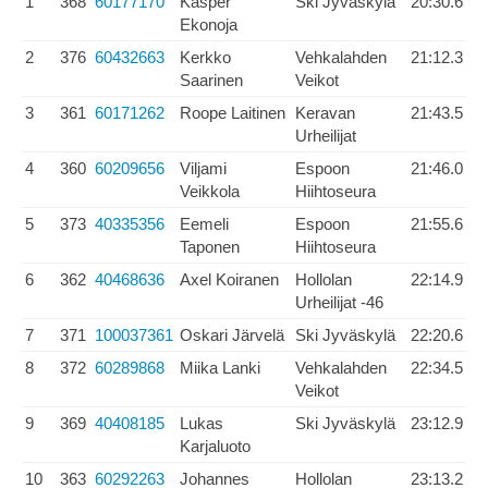
1
368
60177170
Kasper
Ski Jyväskylä
20:30.6
Ekonoja
2
376
60432663
Kerkko
Vehkalahden
21:12.3
Saarinen
Veikot
3
361
60171262
Roope Laitinen
Keravan
21:43.5
Urheilijat
4
360
60209656
Viljami
Espoon
21:46.0
Veikkola
Hiihtoseura
5
373
40335356
Eemeli
Espoon
21:55.6
Taponen
Hiihtoseura
6
362
40468636
Axel Koiranen
Hollolan
22:14.9
Urheilijat -46
7
371
100037361
Oskari Järvelä
Ski Jyväskylä
22:20.6
8
372
60289868
Miika Lanki
Vehkalahden
22:34.5
Veikot
9
369
40408185
Lukas
Ski Jyväskylä
23:12.9
Karjaluoto
10
363
60292263
Johannes
Hollolan
23:13.2