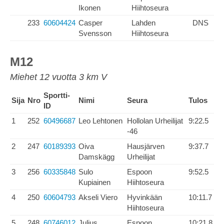
Ikonen
Hiihtoseura
233
60604424
Casper
Lahden
DNS
Svensson
Hiihtoseura
M12
Miehet 12 vuotta 3 km V
Sportti-
Sija
Nro
Nimi
Seura
Tulos
ID
1
252
60496687
Leo Lehtonen
Hollolan Urheilijat
9:22.5
-46
2
247
60189393
Oiva
Hausjärven
9:37.7
Damskägg
Urheilijat
3
256
60335848
Sulo
Espoon
9:52.5
Kupiainen
Hiihtoseura
4
250
60604793
Akseli Viero
Hyvinkään
10:11.7
Hiihtoseura
5
248
60746012
Julius
Espoon
10:21.8