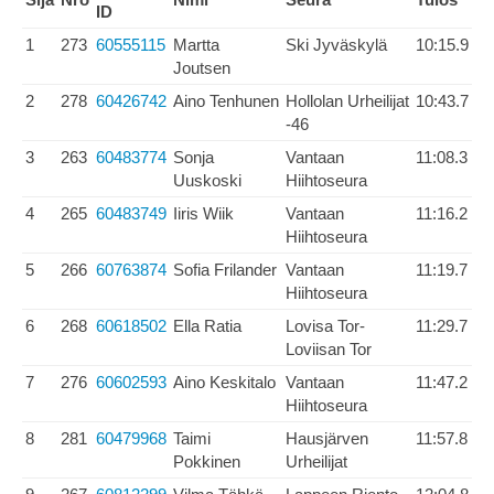
ID
1
273
60555115
Martta
Ski Jyväskylä
10:15.9
Joutsen
2
278
60426742
Aino Tenhunen
Hollolan Urheilijat
10:43.7
-46
3
263
60483774
Sonja
Vantaan
11:08.3
Uuskoski
Hiihtoseura
4
265
60483749
Iiris Wiik
Vantaan
11:16.2
Hiihtoseura
5
266
60763874
Sofia Frilander
Vantaan
11:19.7
Hiihtoseura
6
268
60618502
Ella Ratia
Lovisa Tor-
11:29.7
Loviisan Tor
7
276
60602593
Aino Keskitalo
Vantaan
11:47.2
Hiihtoseura
8
281
60479968
Taimi
Hausjärven
11:57.8
Pokkinen
Urheilijat