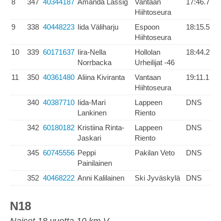
8
347
40344187
Amanda Lassig
Vantaan
17:46.7
Hiihtoseura
9
338
40448223
Iida Väliharju
Espoon
18:15.5
Hiihtoseura
10
339
60171637
Iira-Nella
Hollolan
18:44.2
Norrbacka
Urheilijat -46
11
350
40361480
Aliina Kiviranta
Vantaan
19:11.1
Hiihtoseura
340
40387710
Iida-Mari
Lappeen
DNS
Lankinen
Riento
342
60180182
Kristiina Rinta-
Lappeen
DNS
Jaskari
Riento
345
60745556
Peppi
Pakilan Veto
DNS
Painilainen
352
40468222
Anni Kalilainen
Ski Jyväskylä
DNS
N18