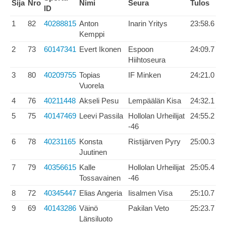
Sija
Nro
Nimi
Seura
Tulos
ID
1
82
40288815
Anton
Inarin Yritys
23:58.6
Kemppi
2
73
60147341
Evert Ikonen
Espoon
24:09.7
Hiihtoseura
3
80
40209755
Topias
IF Minken
24:21.0
Vuorela
4
76
40211448
Akseli Pesu
Lempäälän Kisa
24:32.1
5
75
40147469
Leevi Passila
Hollolan Urheilijat
24:55.2
-46
6
78
40231165
Konsta
Ristijärven Pyry
25:00.3
Juutinen
7
79
40356615
Kalle
Hollolan Urheilijat
25:05.4
Tossavainen
-46
8
72
40345447
Elias Angeria
Iisalmen Visa
25:10.7
9
69
40143286
Väinö
Pakilan Veto
25:23.7
Länsiluoto