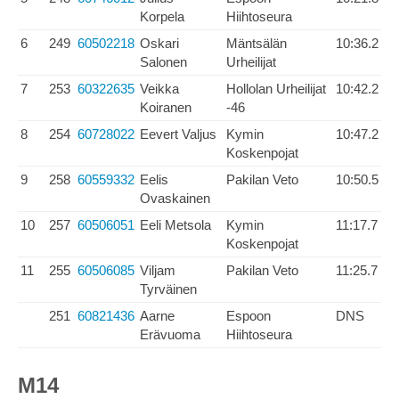
Korpela
Hiihtoseura
6
249
60502218
Oskari
Mäntsälän
10:36.2
Salonen
Urheilijat
7
253
60322635
Veikka
Hollolan Urheilijat
10:42.2
Koiranen
-46
8
254
60728022
Eevert Valjus
Kymin
10:47.2
Koskenpojat
9
258
60559332
Eelis
Pakilan Veto
10:50.5
Ovaskainen
10
257
60506051
Eeli Metsola
Kymin
11:17.7
Koskenpojat
11
255
60506085
Viljam
Pakilan Veto
11:25.7
Tyrväinen
251
60821436
Aarne
Espoon
DNS
Erävuoma
Hiihtoseura
M14