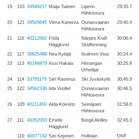
19
133
34584217
Maija Tiainen
Liperin
29:35.7
Hiihtoseura
20
121
34509645
Vilma Kanerva
Ounasvaaran
29:40.4
Hiihtoseura
21
116
40212682
Frida
Närpes Kraft
30:06.4
Häggkvist
Skidförening
22
117
30825488
Nea Kytäjä
Iisalmen Visa
30:24.4
23
113
40146879
Assi Hakala
Himangan
30:25.8
Urheilijat
24
114
33791179
Siiri Rasimus
Ski Jyväskylä
30:45.9
25
122
34562336
Iida Vuollet
Ounasvaaran
30:46.5
Hiihtoseura
26
109
40211450
Aida Koivisto
Seinäjoen
31:58.0
Hiihtoseura
27
111
40352055
Emelie
Borgå Akilles
32:45.3
Hägglund
110
40077742
Siiri Kejonen
Hollolan
DNF