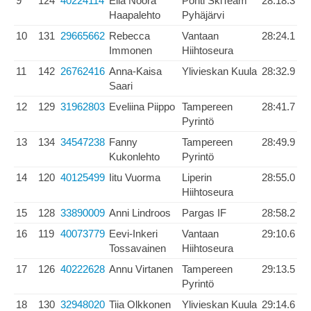
9
124
40224114
Ella Noora
Pohti SkiTeam
28:18.3
Haapalehto
Pyhäjärvi
10
131
29665662
Rebecca
Vantaan
28:24.1
Immonen
Hiihtoseura
11
142
26762416
Anna-Kaisa
Ylivieskan Kuula
28:32.9
Saari
12
129
31962803
Eveliina Piippo
Tampereen
28:41.7
Pyrintö
13
134
34547238
Fanny
Tampereen
28:49.9
Kukonlehto
Pyrintö
14
120
40125499
Iitu Vuorma
Liperin
28:55.0
Hiihtoseura
15
128
33890009
Anni Lindroos
Pargas IF
28:58.2
16
119
40073779
Eevi-Inkeri
Vantaan
29:10.6
Tossavainen
Hiihtoseura
17
126
40222628
Annu Virtanen
Tampereen
29:13.5
Pyrintö
18
130
32948020
Tiia Olkkonen
Ylivieskan Kuula
29:14.6