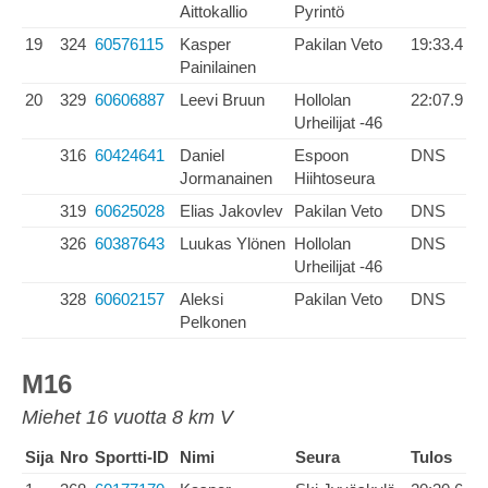
Aittokallio
Pyrintö
19
324
60576115
Kasper
Pakilan Veto
19:33.4
Painilainen
20
329
60606887
Leevi Bruun
Hollolan
22:07.9
Urheilijat -46
316
60424641
Daniel
Espoon
DNS
Jormanainen
Hiihtoseura
319
60625028
Elias Jakovlev
Pakilan Veto
DNS
326
60387643
Luukas Ylönen
Hollolan
DNS
Urheilijat -46
328
60602157
Aleksi
Pakilan Veto
DNS
Pelkonen
M16
Miehet 16 vuotta 8 km V
Sija
Nro
Sportti-ID
Nimi
Seura
Tulos