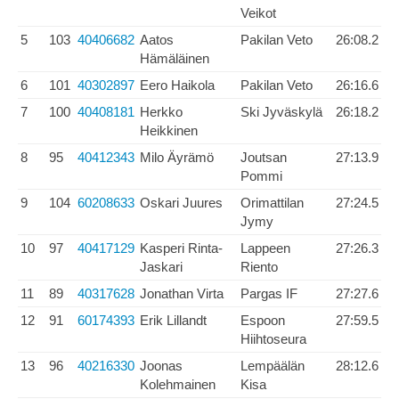
Veikot
5
103
40406682
Aatos
Pakilan Veto
26:08.2
Hämäläinen
6
101
40302897
Eero Haikola
Pakilan Veto
26:16.6
7
100
40408181
Herkko
Ski Jyväskylä
26:18.2
Heikkinen
8
95
40412343
Milo Äyrämö
Joutsan
27:13.9
Pommi
9
104
60208633
Oskari Juures
Orimattilan
27:24.5
Jymy
10
97
40417129
Kasperi Rinta-
Lappeen
27:26.3
Jaskari
Riento
11
89
40317628
Jonathan Virta
Pargas IF
27:27.6
12
91
60174393
Erik Lillandt
Espoon
27:59.5
Hiihtoseura
13
96
40216330
Joonas
Lempäälän
28:12.6
Kolehmainen
Kisa