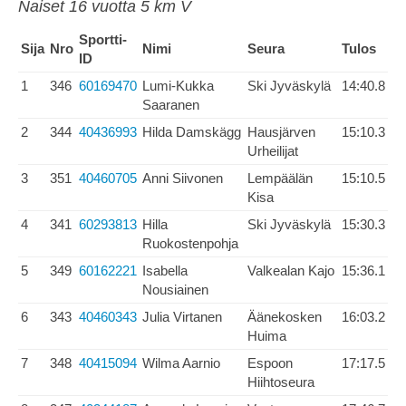
Naiset 16 vuotta 5 km V
Sportti-
Sija
Nro
Nimi
Seura
Tulos
ID
1
346
60169470
Lumi-Kukka
Ski Jyväskylä
14:40.8
Saaranen
2
344
40436993
Hilda Damskägg
Hausjärven
15:10.3
Urheilijat
3
351
40460705
Anni Siivonen
Lempäälän
15:10.5
Kisa
4
341
60293813
Hilla
Ski Jyväskylä
15:30.3
Ruokostenpohja
5
349
60162221
Isabella
Valkealan Kajo
15:36.1
Nousiainen
6
343
40460343
Julia Virtanen
Äänekosken
16:03.2
Huima
7
348
40415094
Wilma Aarnio
Espoon
17:17.5
Hiihtoseura