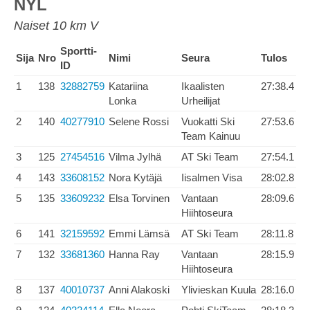
NYL
Naiset 10 km V
Sportti-
Sija
Nro
Nimi
Seura
Tulos
ID
1
138
32882759
Katariina
Ikaalisten
27:38.4
Lonka
Urheilijat
2
140
40277910
Selene Rossi
Vuokatti Ski
27:53.6
Team Kainuu
3
125
27454516
Vilma Jylhä
AT Ski Team
27:54.1
4
143
33608152
Nora Kytäjä
Iisalmen Visa
28:02.8
5
135
33609232
Elsa Torvinen
Vantaan
28:09.6
Hiihtoseura
6
141
32159592
Emmi Lämsä
AT Ski Team
28:11.8
7
132
33681360
Hanna Ray
Vantaan
28:15.9
Hiihtoseura
8
137
40010737
Anni Alakoski
Ylivieskan Kuula
28:16.0