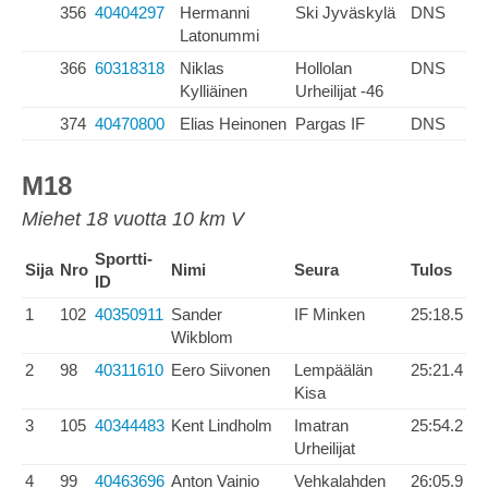
356
40404297
Hermanni
Ski Jyväskylä
DNS
Latonummi
366
60318318
Niklas
Hollolan
DNS
Kylliäinen
Urheilijat -46
374
40470800
Elias Heinonen
Pargas IF
DNS
M18
Miehet 18 vuotta 10 km V
Sportti-
Sija
Nro
Nimi
Seura
Tulos
ID
1
102
40350911
Sander
IF Minken
25:18.5
Wikblom
2
98
40311610
Eero Siivonen
Lempäälän
25:21.4
Kisa
3
105
40344483
Kent Lindholm
Imatran
25:54.2
Urheilijat
4
99
40463696
Anton Vainio
Vehkalahden
26:05.9