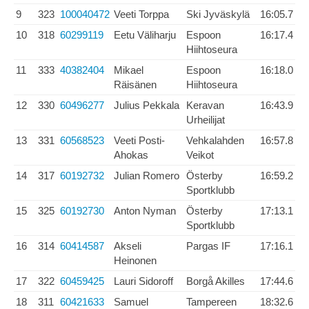
9
323
100040472
Veeti Torppa
Ski Jyväskylä
16:05.7
10
318
60299119
Eetu Väliharju
Espoon
16:17.4
Hiihtoseura
11
333
40382404
Mikael
Espoon
16:18.0
Räisänen
Hiihtoseura
12
330
60496277
Julius Pekkala
Keravan
16:43.9
Urheilijat
13
331
60568523
Veeti Posti-
Vehkalahden
16:57.8
Ahokas
Veikot
14
317
60192732
Julian Romero
Österby
16:59.2
Sportklubb
15
325
60192730
Anton Nyman
Österby
17:13.1
Sportklubb
16
314
60414587
Akseli
Pargas IF
17:16.1
Heinonen
17
322
60459425
Lauri Sidoroff
Borgå Akilles
17:44.6
18
311
60421633
Samuel
Tampereen
18:32.6