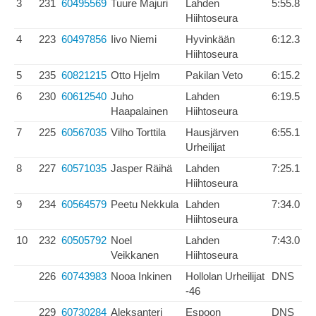
3
231
60495569
Tuure Majuri
Lahden
5:55.8
Hiihtoseura
4
223
60497856
Iivo Niemi
Hyvinkään
6:12.3
Hiihtoseura
5
235
60821215
Otto Hjelm
Pakilan Veto
6:15.2
6
230
60612540
Juho
Lahden
6:19.5
Haapalainen
Hiihtoseura
7
225
60567035
Vilho Torttila
Hausjärven
6:55.1
Urheilijat
8
227
60571035
Jasper Räihä
Lahden
7:25.1
Hiihtoseura
9
234
60564579
Peetu Nekkula
Lahden
7:34.0
Hiihtoseura
10
232
60505792
Noel
Lahden
7:43.0
Veikkanen
Hiihtoseura
226
60743983
Nooa Inkinen
Hollolan Urheilijat
DNS
-46
229
60730284
Aleksanteri
Espoon
DNS