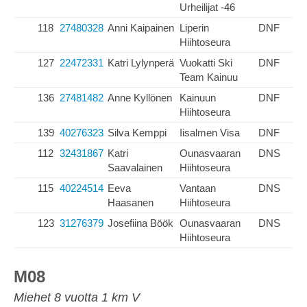
Urheilijat -46
118
27480328
Anni Kaipainen
Liperin
DNF
Hiihtoseura
127
22472331
Katri Lylynperä
Vuokatti Ski
DNF
Team Kainuu
136
27481482
Anne Kyllönen
Kainuun
DNF
Hiihtoseura
139
40276323
Silva Kemppi
Iisalmen Visa
DNF
112
32431867
Katri
Ounasvaaran
DNS
Saavalainen
Hiihtoseura
115
40224514
Eeva
Vantaan
DNS
Haasanen
Hiihtoseura
123
31276379
Josefiina Böök
Ounasvaaran
DNS
Hiihtoseura
M08
Miehet 8 vuotta 1 km V