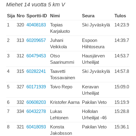
Miehet 14 vuotta 5 km V
Sija
Nro
Sportti-ID
Nimi
Seura
Tulos
1
320
40408183
Topias
Ski Jyväskylä
14:23.9
Karjaluoto
2
313
60209657
Juhani
Espoon
14:39.7
Veikkola
Hiihtoseura
3
312
60479453
Otso
Hausjärven
14:53.7
Saarinummi
Urheilijat
4
315
60282241
Taavetti
Ski Jyväskylä
14:57.8
Tossavainen
5
327
60171939
Toivo Repo
Keravan
15:09.0
Urheilijat
6
332
60608203
Kristofer Aarna
Pakilan Veto
15:19.9
7
334
60432278
Lukas
Hollolan
15:28.8
Lehtonen
Urheilijat -46
8
321
60418093
Konsta
Pakilan Veto
15:36.1
Jakobsson