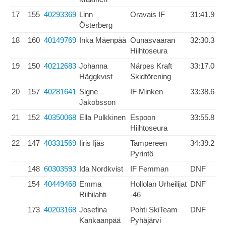
17
155
40293369
Linn
Oravais IF
31:41.9
Österberg
18
160
40149769
Inka Mäenpää
Ounasvaaran
32:30.3
Hiihtoseura
19
150
40212683
Johanna
Närpes Kraft
33:17.0
Häggkvist
Skidförening
20
157
40281641
Signe
IF Minken
33:38.6
Jakobsson
21
152
40350068
Ella Pulkkinen
Espoon
33:55.8
Hiihtoseura
22
147
40331569
Iiris Ijäs
Tampereen
34:39.2
Pyrintö
148
60303593
Ida Nordkvist
IF Femman
DNF
154
40449468
Emma
Hollolan Urheilijat
DNF
Riihilahti
-46
173
40203168
Josefina
Pohti SkiTeam
DNF
Kankaanpää
Pyhäjärvi