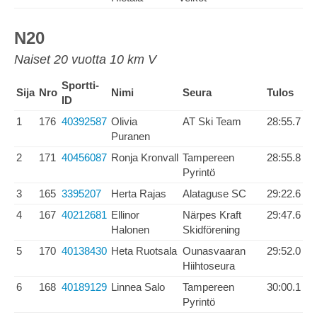
N20
Naiset 20 vuotta 10 km V
Sportti-
Sija
Nro
Nimi
Seura
Tulos
ID
1
176
40392587
Olivia
AT Ski Team
28:55.7
Puranen
2
171
40456087
Ronja Kronvall
Tampereen
28:55.8
Pyrintö
3
165
3395207
Herta Rajas
Alataguse SC
29:22.6
4
167
40212681
Ellinor
Närpes Kraft
29:47.6
Halonen
Skidförening
5
170
40138430
Heta Ruotsala
Ounasvaaran
29:52.0
Hiihtoseura
6
168
40189129
Linnea Salo
Tampereen
30:00.1
Pyrintö