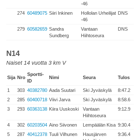
-46
274
60489075
Siiri Inkinen
Hollolan Urheilijat
DNS
-46
279
60582659
Sandra
Vantaan
DNS
Sundberg
Hiihtoseura
N14
Naiset 14 vuotta 3 km V
Sportti-
Sija
Nro
Nimi
Seura
Tulos
ID
1
303
40382780
Aada Suutari
Ski Jyväskylä
8:47.2
2
285
60400718
Viivi Jarva
Ski Jyväskylä
8:58.6
3
293
60363138
Kiira Uuskoski
Vantaan
9:12.9
Hiihtoseura
4
302
60203504
Aino Siivonen
Lempäälän Kisa
9:30.4
5
287
40412378
Tuuli Vilhunen
Hausjärven
9:36.4