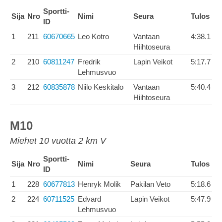
Sportti-
Sija
Nro
Nimi
Seura
Tulos
ID
1
211
60670665
Leo Kotro
Vantaan
4:38.1
Hiihtoseura
2
210
60811247
Fredrik
Lapin Veikot
5:17.7
Lehmusvuo
3
212
60835878
Niilo Keskitalo
Vantaan
5:40.4
Hiihtoseura
M10
Miehet 10 vuotta 2 km V
Sportti-
Sija
Nro
Nimi
Seura
Tulos
ID
1
228
60677813
Henryk Molik
Pakilan Veto
5:18.6
2
224
60711525
Edvard
Lapin Veikot
5:47.9
Lehmusvuo