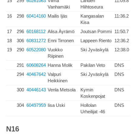
15
299
60261063
Vilma
Lahden
11:09.8
Vanhamäki
Hiihtoseura
16
298
60414160
Mailis Ijäs
Kangasalan
11:36.2
Kisa
17
296
60168112
Alisa Äyrämö
Joutsan Pommi
11:50.7
18
306
60831272
Enni Tirronen
Lappeen Riento
12:36.2
19
290
60522080
Vuokko
Ski Jyväskylä
12:38.0
Riipinen
291
60608264
Hanna Molik
Pakilan Veto
DNS
294
40467642
Valpuri
Ski Jyväskylä
DNS
Heikkinen
300
40446143
Venla Metsola
Kymin
DNS
Koskenpojat
304
60497959
Iisa Uski
Hollolan
DNS
Urheilijat -46
N16