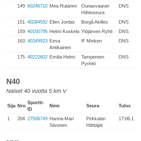
149
60246710
Mea Rutanen
Ounasvaaran
DNS
Hiihtoseura
151
40284592
Ellen Jordas
Borgå Akilles
DNS
159
40150795
Helmi Koskela
Ylöjärven Ryhti
DNS
163
40349923
Eeva
IF Minken
DNS
Antikainen
175
40222602
Emilia Helmi
Tampereen
DNS
Pyrintö
N40
Naiset 40 vuotta 5 km V
Sportti-
Sija
Nro
Nimi
Seura
Tulos
ID
1
204
27506749
Hanna-Mari
Pirkkalan
17:06.1
Siivonen
Hiihtäjät