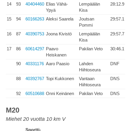
14
93
40404460
Elias Vähä-
Lempäälän
28:12.9
Ypyä
Kisa
15
94
60166263
Aleksi Saarela
Joutsan
29:57.1
Pommi
16
87
40390753
Joona Kivistö
Lempäälän
29:57.7
Kisa
17
86
60614297
Paavo
Pakilan Veto
30:46.1
Heiskanen
90
40331176
Aaro Paasio
Lahden
DNF
Hiihtoseura
88
40392767
Topi Kukkonen
Vantaan
DNS
Hiihtoseura
92
60510688
Onni Keinänen
Pakilan Veto
DNS
M20
Miehet 20 vuotta 10 km V
Sportti-