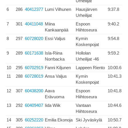
Urheilijat
6
286
40412377
Lumi Vilhunen
Hausjärven
9:37.8
Urheilijat
7
301
40411048
Miina
Espoon
9:40.2
Kankaanpää
Hiihtoseura
8
297
60728020
Essi Valjus
Kymin
9:54.8
Koskenpojat
9
289
60171638
Isla-Riina
Hollolan
9:59.2
Norrbacka
Urheilijat -46
10
295
60702919
Fanni Kiljunen
Lappeen Riento
10:00.6
11
288
60728019
Ansa Valjus
Kymin
10:41.3
Koskenpojat
12
307
60438200
Aava
Espoon
10:41.8
Erävuoma
Hiihtoseura
13
292
60409407
Iida Wiik
Vantaan
10:44.6
Hiihtoseura
14
305
60252220
Emilia Ekonoja
Ski Jyväskylä
10:50.7