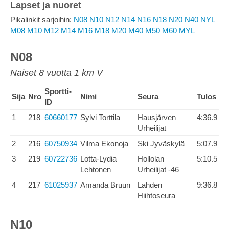
Lapset ja nuoret
Pikalinkit sarjoihin:
N08
N10
N12
N14
N16
N18
N20
N40
NYL
M08
M10
M12
M14
M16
M18
M20
M40
M50
M60
MYL
N08
Naiset 8 vuotta 1 km V
Sportti-
Sija
Nro
Nimi
Seura
Tulos
ID
1
218
60660177
Sylvi Torttila
Hausjärven
4:36.9
Urheilijat
2
216
60750934
Vilma Ekonoja
Ski Jyväskylä
5:07.9
3
219
60722736
Lotta-Lydia
Hollolan
5:10.5
Lehtonen
Urheilijat -46
4
217
61025937
Amanda Bruun
Lahden
9:36.8
Hiihtoseura
N10