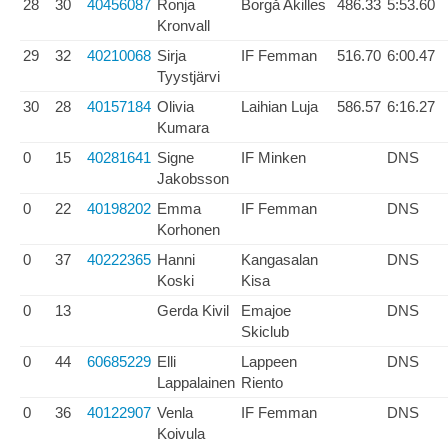
28
30
40456087
Ronja
Borgå Akilles
486.33
5:53.60
Kronvall
29
32
40210068
Sirja
IF Femman
516.70
6:00.47
Tyystjärvi
30
28
40157184
Olivia
Laihian Luja
586.57
6:16.27
Kumara
0
15
40281641
Signe
IF Minken
DNS
Jakobsson
0
22
40198202
Emma
IF Femman
DNS
Korhonen
0
37
40222365
Hanni
Kangasalan
DNS
Koski
Kisa
0
13
Gerda Kivil
Emajoe
DNS
Skiclub
0
44
60685229
Elli
Lappeen
DNS
Lappalainen
Riento
0
36
40122907
Venla
IF Femman
DNS
Koivula