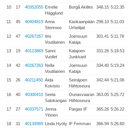
10
17
40352055
Emelie
Borgå Akilles
348.15
5:22.35
Hägglund
11
45
40404819
Anna
Kankaanpään
298.10
5:11.03
Stenroos
Urheilijat
12
47
40267267
Iiris
Joensuun
301.41
5:11.78
Voutilainen
Kataja
13
19
40123869
Sanni
Kalajoen
331.26
5:18.53
Vuollet
Junkkarit
14
42
40267263
Nella
Joensuun
334.40
5:19.24
Voutilainen
Kataja
15
26
40211450
Aida
Seinäjoen
342.44
5:21.06
Koivisto
Hiihtoseura
16
40
40300410
Seela
Ounasvaaran
363.05
5:25.72
Salokangas
Hiihtoseura
17
27
40337571
Jenna
Pargas IF
365.26
5:26.22
Ylönen
18
31
40134989
Linda Hyöty
IF Femman
366.94
5:26.60