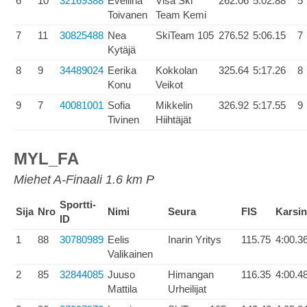
6
10
32169388
Eveliina
Visa Ski
262.06
5:02.88
5
Toivanen
Team Kemi
7
11
30825488
Nea
SkiTeam 105
276.52
5:06.15
7
Kytäjä
8
9
34489024
Eerika
Kokkolan
325.64
5:17.26
8
Konu
Veikot
9
7
40081001
Sofia
Mikkelin
326.92
5:17.55
9
Tivinen
Hiihtäjät
MYL_FA
Miehet A-Finaali 1.6 km P
Sportti-
Sija
Nro
Nimi
Seura
FIS
Karsin
ID
1
88
30780989
Eelis
Inarin Yritys
115.75
4:00.3
Valikainen
2
85
32844085
Juuso
Himangan
116.35
4:00.4
Mattila
Urheilijat