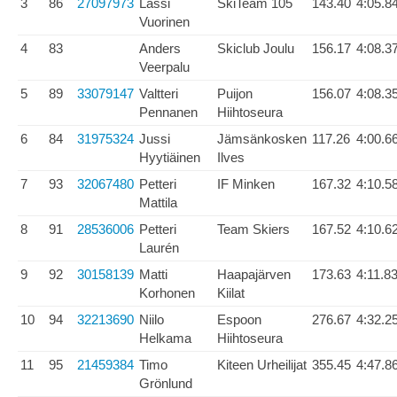
3
86
27097973
Lassi
SkiTeam 105
143.40
4:05.8
Vuorinen
4
83
Anders
Skiclub Joulu
156.17
4:08.3
Veerpalu
5
89
33079147
Valtteri
Puijon
156.07
4:08.3
Pennanen
Hiihtoseura
6
84
31975324
Jussi
Jämsänkosken
117.26
4:00.6
Hyytiäinen
Ilves
7
93
32067480
Petteri
IF Minken
167.32
4:10.5
Mattila
8
91
28536006
Petteri
Team Skiers
167.52
4:10.6
Laurén
9
92
30158139
Matti
Haapajärven
173.63
4:11.8
Korhonen
Kiilat
10
94
32213690
Niilo
Espoon
276.67
4:32.2
Helkama
Hiihtoseura
11
95
21459384
Timo
Kiteen Urheilijat
355.45
4:47.8
Grönlund