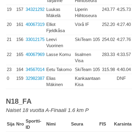
Tarjanne
Hiihtoseura
19
157
34321292
Luukas
Liperin
243.77
4:25.73
Mäkelä
Hiihtoseura
20
161
40067319
Elliot
Vörå IF
252.20
4:27.40
Fjeldkåsa
21
156
33012175
Leevi
SkiTeam 105
254.02
4:27.76
Vuorinen
22
165
40067969
Lasse Komu
Iisalmen
283.33
4:33.57
Visa
23
164
34567014
Eetu Takomo
SkiTeam 105
315.98
4:40.04
0
159
32982387
Elias
Kankaantaan
DNF
Mäkinen
Kisa
N18_FA
Naiset 18 vuotta A-Finaali 1.6 km P
Sportti-
Sija
Nro
Nimi
Seura
FIS
Karsinta
ID