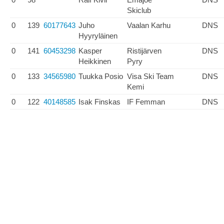
Skiclub
0
139
60177643
Juho
Vaalan Karhu
DNS
Hyyryläinen
0
141
60453298
Kasper
Ristijärven
DNS
Heikkinen
Pyry
0
133
34565980
Tuukka Posio
Visa Ski Team
DNS
Kemi
0
122
40148585
Isak Finskas
IF Femman
DNS