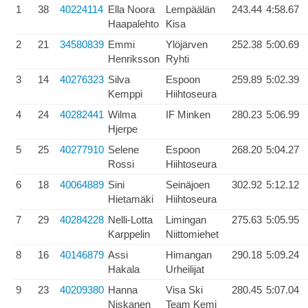
1
38
40224114
Ella Noora
Lempäälän
243.44
4:58.67
Haapalehto
Kisa
2
21
34580839
Emmi
Ylöjärven
252.38
5:00.69
Henriksson
Ryhti
3
14
40276323
Silva
Espoon
259.89
5:02.39
Kemppi
Hiihtoseura
4
24
40282441
Wilma
IF Minken
280.23
5:06.99
Hjerpe
5
25
40277910
Selene
Espoon
268.20
5:04.27
Rossi
Hiihtoseura
6
18
40064889
Sini
Seinäjoen
302.92
5:12.12
Hietamäki
Hiihtoseura
7
29
40284228
Nelli-Lotta
Limingan
275.63
5:05.95
Karppelin
Niittomiehet
8
16
40146879
Assi
Himangan
290.18
5:09.24
Hakala
Urheilijat
9
23
40209380
Hanna
Visa Ski
280.45
5:07.04
Niskanen
Team Kemi