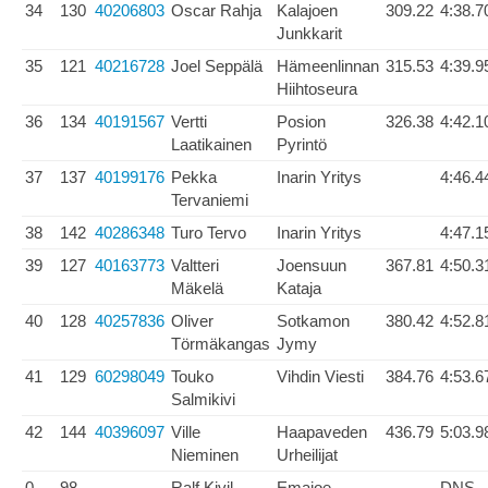
34
130
40206803
Oscar Rahja
Kalajoen
309.22
4:38.7
Junkkarit
35
121
40216728
Joel Seppälä
Hämeenlinnan
315.53
4:39.9
Hiihtoseura
36
134
40191567
Vertti
Posion
326.38
4:42.1
Laatikainen
Pyrintö
37
137
40199176
Pekka
Inarin Yritys
4:46.4
Tervaniemi
38
142
40286348
Turo Tervo
Inarin Yritys
4:47.1
39
127
40163773
Valtteri
Joensuun
367.81
4:50.3
Mäkelä
Kataja
40
128
40257836
Oliver
Sotkamon
380.42
4:52.8
Törmäkangas
Jymy
41
129
60298049
Touko
Vihdin Viesti
384.76
4:53.6
Salmikivi
42
144
40396097
Ville
Haapaveden
436.79
5:03.9
Nieminen
Urheilijat
0
98
Ralf Kivil
Emajoe
DNS