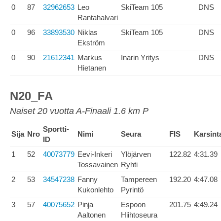
0
87
32962653
Leo
SkiTeam 105
DNS
Rantahalvari
0
96
33893530
Niklas
SkiTeam 105
DNS
Ekström
0
90
21612341
Markus
Inarin Yritys
DNS
Hietanen
N20_FA
Naiset 20 vuotta A-Finaali 1.6 km P
Sportti-
Sija
Nro
Nimi
Seura
FIS
Karsint
ID
1
52
40073779
Eevi-Inkeri
Ylöjärven
122.82
4:31.39
Tossavainen
Ryhti
2
53
34547238
Fanny
Tampereen
192.20
4:47.08
Kukonlehto
Pyrintö
3
57
40075652
Pinja
Espoon
201.75
4:49.24
Aaltonen
Hiihtoseura