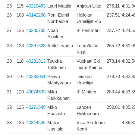
25
115
40210493
Lauri Mattila
Anjalan Liitto
275.11
4:31.9
26
108
40142268
Roni-Eemil
Hollolan
237.51
4:24.4
Norrbacka
Urheilijat -46
27
126
40280735
Noah
IF Femman
237.72
4:24.5
Sjöblom
28
138
40397328
Antti Urvanta
Lempäälän
265.72
4:30.0
Kisa
29
118
40231813
Tuukka
Vuokatti Ski
278.14
4:32.5
Tolkkinen
Team Kainuu
30
116
40289051
Paavo
Teiskon
279.70
4:32.8
Mäntyvaara
Urheilijat
31
120
40074533
Mika
IF Minken
283.44
4:33.5
Kärkkäinen
32
125
40271549
Miko
Lahden
292.01
4:35.2
Haavisto
Hiihtoseura
33
135
40344536
Matias
Visa Ski Team
4:36.3
Uusitalo
Kemi