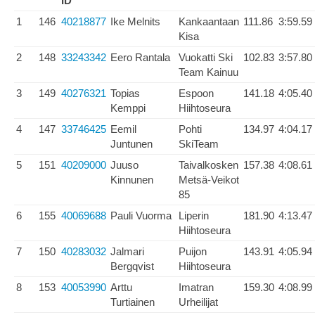
ID
1
146
40218877
Ike Melnits
Kankaantaan
111.86
3:59.59
Kisa
2
148
33243342
Eero Rantala
Vuokatti Ski
102.83
3:57.80
Team Kainuu
3
149
40276321
Topias
Espoon
141.18
4:05.40
Kemppi
Hiihtoseura
4
147
33746425
Eemil
Pohti
134.97
4:04.17
Juntunen
SkiTeam
5
151
40209000
Juuso
Taivalkosken
157.38
4:08.61
Kinnunen
Metsä-Veikot
85
6
155
40069688
Pauli Vuorma
Liperin
181.90
4:13.47
Hiihtoseura
7
150
40283032
Jalmari
Puijon
143.91
4:05.94
Bergqvist
Hiihtoseura
8
153
40053990
Arttu
Imatran
159.30
4:08.99
Turtiainen
Urheilijat