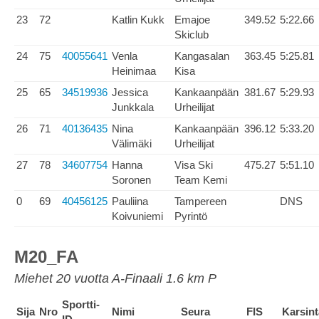
23
72
Katlin Kukk
Emajoe
349.52
5:22.66
Skiclub
24
75
40055641
Venla
Kangasalan
363.45
5:25.81
Heinimaa
Kisa
25
65
34519936
Jessica
Kankaanpään
381.67
5:29.93
Junkkala
Urheilijat
26
71
40136435
Nina
Kankaanpään
396.12
5:33.20
Välimäki
Urheilijat
27
78
34607754
Hanna
Visa Ski
475.27
5:51.10
Soronen
Team Kemi
0
69
40456125
Pauliina
Tampereen
DNS
Koivuniemi
Pyrintö
M20_FA
Miehet 20 vuotta A-Finaali 1.6 km P
Sportti-
Sija
Nro
Nimi
Seura
FIS
Karsint