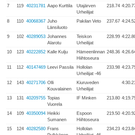
7
119
40231781
Aapo Kurttila
Utajärven
218.74
4:20.7
Urheilijat
8
110
40068367
Juho
Pakilan Veto
237.67
4:24.5
Länsiluoto
9
102
40289053
Johannes
Teiskon
228.99
4:22.8
Alarotu
Urheilijat
10
123
40222852
Kalle Kulju
Hämeenlinnan
248.36
4:26.6
Hiihtoseura
11
112
40147469
Leevi Passila
Hollolan
233.98
4:23.7
Urheilijat -46
12
143
40271706
Olli
Kiuruveden
4:30.2
Kouvalainen
Urheilijat
13
131
40209755
Topias
IF Minken
213.80
4:19.7
Vuorela
14
109
40350094
Heikki
Espoon
219.50
4:20.9
Sumanen
Hiihtoseura
15
124
40282580
Frans
Hollolan
234.23
4:23.8
Pylkkänen
Urheilijat -46