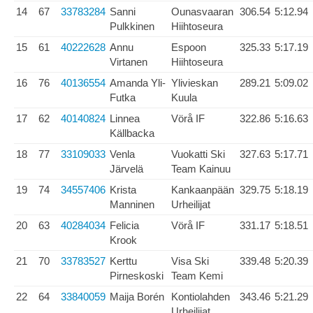
14
67
33783284
Sanni
Ounasvaaran
306.54
5:12.94
Pulkkinen
Hiihtoseura
15
61
40222628
Annu
Espoon
325.33
5:17.19
Virtanen
Hiihtoseura
16
76
40136554
Amanda Yli-
Ylivieskan
289.21
5:09.02
Futka
Kuula
17
62
40140824
Linnea
Vörå IF
322.86
5:16.63
Källbacka
18
77
33109033
Venla
Vuokatti Ski
327.63
5:17.71
Järvelä
Team Kainuu
19
74
34557406
Krista
Kankaanpään
329.75
5:18.19
Manninen
Urheilijat
20
63
40284034
Felicia
Vörå IF
331.17
5:18.51
Krook
21
70
33783527
Kerttu
Visa Ski
339.48
5:20.39
Pirneskoski
Team Kemi
22
64
33840059
Maija Borén
Kontiolahden
343.46
5:21.29
Urheilijat