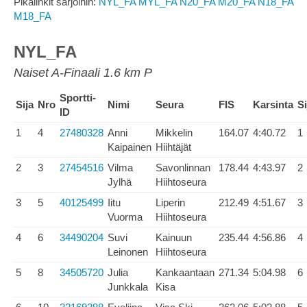
Pikalinkit sarjoihin:
NYL_FA
MYL_FA
N20_FA
M20_FA
N18_FA
M18_FA
NYL_FA
Naiset A-Finaali 1.6 km P
Sportti-
Sija
Nro
Nimi
Seura
FIS
Karsinta
Si
ID
1
4
27480328
Anni
Mikkelin
164.07
4:40.72
1
Kaipainen
Hiihtäjät
2
3
27454516
Vilma
Savonlinnan
178.44
4:43.97
2
Jylhä
Hiihtoseura
3
5
40125499
Iitu
Liperin
212.49
4:51.67
3
Vuorma
Hiihtoseura
4
6
34490204
Suvi
Kainuun
235.44
4:56.86
4
Leinonen
Hiihtoseura
5
8
34505720
Julia
Kankaantaan
271.34
5:04.98
6
Junkkala
Kisa