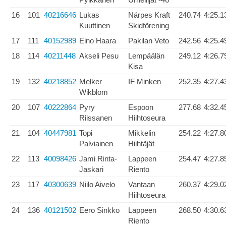
16
101
40216646
Lukas
Närpes Kraft
240.74
4:25.1
Kuuttinen
Skidförening
17
111
40152989
Eino Haara
Pakilan Veto
242.56
4:25.4
18
114
40211448
Akseli Pesu
Lempäälän
249.12
4:26.7
Kisa
19
132
40218852
Melker
IF Minken
252.35
4:27.4
Wikblom
20
107
40222864
Pyry
Espoon
277.68
4:32.4
Riissanen
Hiihtoseura
21
104
40447981
Topi
Mikkelin
254.22
4:27.8
Palviainen
Hiihtäjät
22
113
40098426
Jami Rinta-
Lappeen
254.47
4:27.8
Jaskari
Riento
23
117
40300639
Niilo Aivelo
Vantaan
260.37
4:29.0
Hiihtoseura
24
136
40121502
Eero Sinkko
Lappeen
268.50
4:30.6
Riento