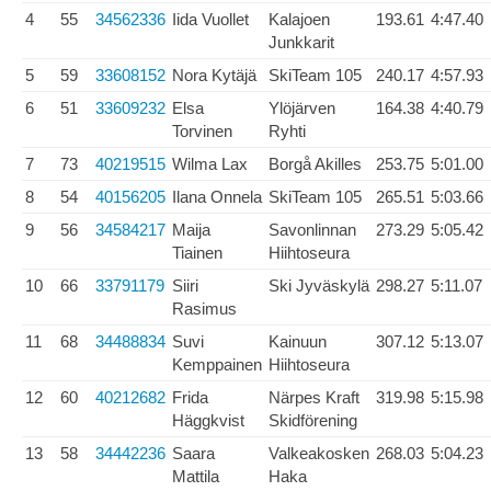
4
55
34562336
Iida Vuollet
Kalajoen
193.61
4:47.40
Junkkarit
5
59
33608152
Nora Kytäjä
SkiTeam 105
240.17
4:57.93
6
51
33609232
Elsa
Ylöjärven
164.38
4:40.79
Torvinen
Ryhti
7
73
40219515
Wilma Lax
Borgå Akilles
253.75
5:01.00
8
54
40156205
Ilana Onnela
SkiTeam 105
265.51
5:03.66
9
56
34584217
Maija
Savonlinnan
273.29
5:05.42
Tiainen
Hiihtoseura
10
66
33791179
Siiri
Ski Jyväskylä
298.27
5:11.07
Rasimus
11
68
34488834
Suvi
Kainuun
307.12
5:13.07
Kemppainen
Hiihtoseura
12
60
40212682
Frida
Närpes Kraft
319.98
5:15.98
Häggkvist
Skidförening
13
58
34442236
Saara
Valkeakosken
268.03
5:04.23
Mattila
Haka