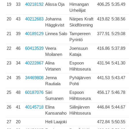
19
33
40218192
Alissa Oja
Himangan
406.25
5:35.49
Urheilijat
20
43
40212683
Johanna
Närpes Kraft
419.82
5:38.56
Häggkvist
Skidförening
21
39
40189129
Linnea Salo
Tampereen
377.91
5:29.08
Pyrintö
22
46
60413539
Veera
Joensuun
416.86
5:37.89
Moilanen
Kataja
23
34
40222867
Alina
Espoon
431.94
5:41.30
Virtanen
Hiihtoseura
24
35
34469808
Jenna
Pyhäjärven
441.53
5:43.47
Rautiala
Pohti
25
48
60187076
Siiri
Espoon
456.17
5:46.78
Sumanen
Hiihtoseura
26
41
40145718
Elina
Siilinjärven
446.84
5:44.67
Kansanaho
Hiihtoseura
27
20
Heli Laajoki
472.84
5:50.55