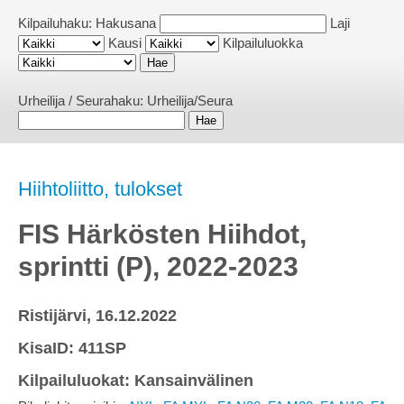
Kilpailuhaku:
Hakusana
Laji
Kausi
Kilpailuluokka
Urheilija / Seurahaku:
Urheilija/Seura
Hiihtoliitto, tulokset
FIS Härkösten Hiihdot,
sprintti (P), 2022-2023
Ristijärvi, 16.12.2022
KisaID: 411SP
Kilpailuluokat: Kansainvälinen