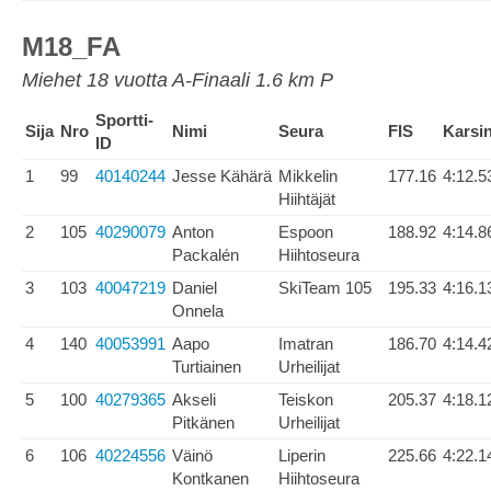
M18_FA
Miehet 18 vuotta A-Finaali 1.6 km P
Sportti-
Sija
Nro
Nimi
Seura
FIS
Karsi
ID
1
99
40140244
Jesse Kähärä
Mikkelin
177.16
4:12.5
Hiihtäjät
2
105
40290079
Anton
Espoon
188.92
4:14.8
Packalén
Hiihtoseura
3
103
40047219
Daniel
SkiTeam 105
195.33
4:16.1
Onnela
4
140
40053991
Aapo
Imatran
186.70
4:14.4
Turtiainen
Urheilijat
5
100
40279365
Akseli
Teiskon
205.37
4:18.1
Pitkänen
Urheilijat
6
106
40224556
Väinö
Liperin
225.66
4:22.1
Kontkanen
Hiihtoseura