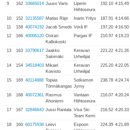
9
162
33665014
Juuso Varis
Liperin
192.10
4:15.49
Hiihtoseura
10
152
32135587
Matias Riipi
Inarin Yritys
187.91
4:14.66
11
158
40074192
Jacob Smeds
Vörå IF
197.20
4:16.50
12
166
40006120
Oskari
Pargas IF
210.97
4:19.23
Kalliokoski
13
163
33790617
Jaakko
Keravan
221.22
4:21.26
Salomäki
Urheilijat
14
154
34518403
Mikael
Keravan
225.20
4:22.05
Koivisto
Urheilijat
15
169
40114888
Topias
Sotkamon
238.78
4:24.74
Törmäkangas
Jymy
16
168
40072361
Rasmus
Vantaan
216.07
4:20.24
Ahoniemi
Hiihtoseura
17
167
32846643
Jussi Rantala
Visa Ski
216.52
4:20.33
Team Kemi
18
160
60175938
Leevi
Espoon
224.39
4:21.89