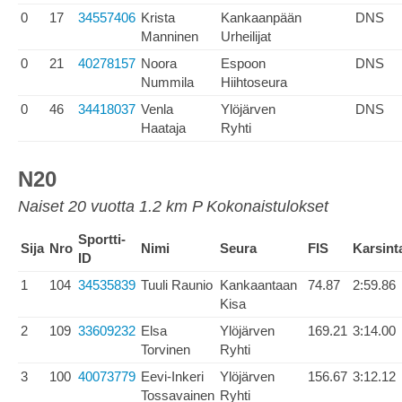
0
17
34557406
Krista
Kankaanpään
DNS
Manninen
Urheilijat
0
21
40278157
Noora
Espoon
DNS
Nummila
Hiihtoseura
0
46
34418037
Venla
Ylöjärven
DNS
Haataja
Ryhti
N20
Naiset 20 vuotta 1.2 km P Kokonaistulokset
Sportti-
Sija
Nro
Nimi
Seura
FIS
Karsint
ID
1
104
34535839
Tuuli Raunio
Kankaantaan
74.87
2:59.86
Kisa
2
109
33609232
Elsa
Ylöjärven
169.21
3:14.00
Torvinen
Ryhti
3
100
40073779
Eevi-Inkeri
Ylöjärven
156.67
3:12.12
Tossavainen
Ryhti