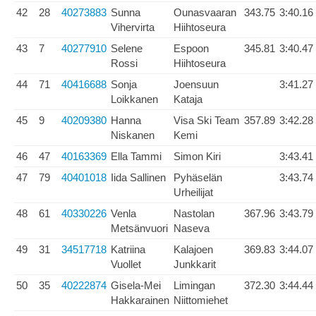
42
28
40273883
Sunna
Ounasvaaran
343.75
3:40.16
Vihervirta
Hiihtoseura
43
7
40277910
Selene
Espoon
345.81
3:40.47
Rossi
Hiihtoseura
44
71
40416688
Sonja
Joensuun
3:41.27
Loikkanen
Kataja
45
9
40209380
Hanna
Visa Ski Team
357.89
3:42.28
Niskanen
Kemi
46
47
40163369
Ella Tammi
Simon Kiri
3:43.41
47
79
40401018
Iida Sallinen
Pyhäselän
3:43.74
Urheilijat
48
61
40330226
Venla
Nastolan
367.96
3:43.79
Metsänvuori
Naseva
49
31
34517718
Katriina
Kalajoen
369.83
3:44.07
Vuollet
Junkkarit
50
35
40222874
Gisela-Mei
Limingan
372.30
3:44.44
Hakkarainen
Niittomiehet