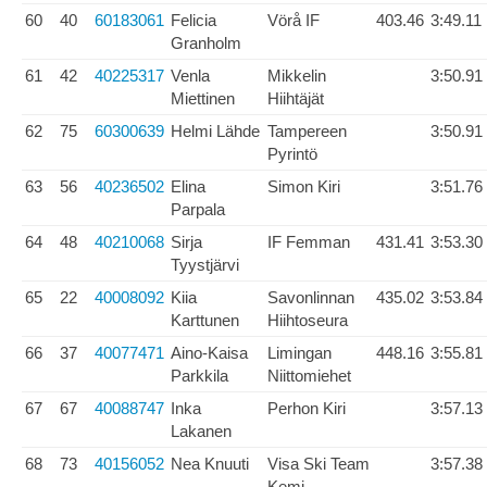
60
40
60183061
Felicia
Vörå IF
403.46
3:49.11
Granholm
61
42
40225317
Venla
Mikkelin
3:50.91
Miettinen
Hiihtäjät
62
75
60300639
Helmi Lähde
Tampereen
3:50.91
Pyrintö
63
56
40236502
Elina
Simon Kiri
3:51.76
Parpala
64
48
40210068
Sirja
IF Femman
431.41
3:53.30
Tyystjärvi
65
22
40008092
Kiia
Savonlinnan
435.02
3:53.84
Karttunen
Hiihtoseura
66
37
40077471
Aino-Kaisa
Limingan
448.16
3:55.81
Parkkila
Niittomiehet
67
67
40088747
Inka
Perhon Kiri
3:57.13
Lakanen
68
73
40156052
Nea Knuuti
Visa Ski Team
3:57.38
Kemi