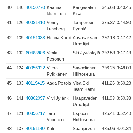
40
140
40150770
Kaarina
Kangasalan
345.68
3:40.45
Nurminen
Kisa
41
126
40081410
Venny
Tampereen
375.37
3:44.90
Lundberg
Pyrintö
42
135
40151033
Henna Korpi
Aavasaksan
392.18
3:47.42
Urheilijat
43
132
60488986
Venla
Ski Jyväskylä
392.58
3:47.48
Pesonen
44
124
40056332
Vilma
Savonlinnan
396.25
3:48.03
Pylkkänen
Hiihtoseura
45
133
40119415
Aada Peltola
Visa Ski
411.26
3:50.28
Team Kemi
46
141
40302097
Viivi Jylänki
Haapaveden
411.93
3:50.38
Urheilijat
47
121
40396717
Taru
Espoon
425.41
3:52.40
Vuorinen
Hiihtoseura
48
137
40151140
Kati
Saarijärven
485.06
4:01.34