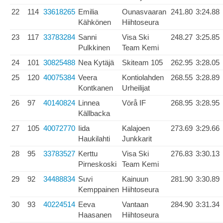
22
114
33618265
Emilia
Ounasvaaran
241.80
3:24.88
Kähkönen
Hiihtoseura
23
117
33783284
Sanni
Visa Ski
248.27
3:25.85
Pulkkinen
Team Kemi
24
101
30825488
Nea Kytäjä
Skiteam 105
262.95
3:28.05
25
120
40075384
Veera
Kontiolahden
268.55
3:28.89
Kontkanen
Urheilijat
26
97
40140824
Linnea
Vörå IF
268.95
3:28.95
Källbacka
27
105
40072770
Iida
Kalajoen
273.69
3:29.66
Haukilahti
Junkkarit
28
95
33783527
Kerttu
Visa Ski
276.83
3:30.13
Pirneskoski
Team Kemi
29
92
34488834
Suvi
Kainuun
281.90
3:30.89
Kemppainen
Hiihtoseura
30
93
40224514
Eeva
Vantaan
284.90
3:31.34
Haasanen
Hiihtoseura