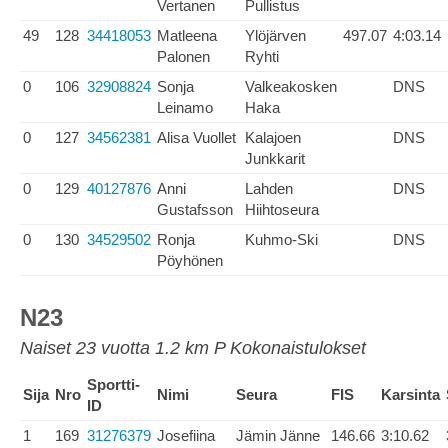
Vertanen
Pullistus
49
128
34418053
Matleena
Ylöjärven
497.07
4:03.14
Palonen
Ryhti
0
106
32908824
Sonja
Valkeakosken
DNS
Leinamo
Haka
0
127
34562381
Alisa Vuollet
Kalajoen
DNS
Junkkarit
0
129
40127876
Anni
Lahden
DNS
Gustafsson
Hiihtoseura
0
130
34529502
Ronja
Kuhmo-Ski
DNS
Pöyhönen
N23
Naiset 23 vuotta 1.2 km P Kokonaistulokset
Sportti-
Sija
Nro
Nimi
Seura
FIS
Karsinta
ID
1
169
31276379
Josefiina
Jämin Jänne
146.66
3:10.62