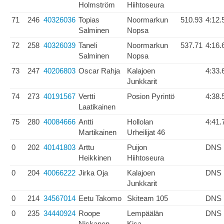
Holmström
Hiihtoseura
71
246
40326036
Topias
Noormarkun
510.93
4:12.
Salminen
Nopsa
72
258
40326039
Taneli
Noormarkun
537.71
4:16.
Salminen
Nopsa
73
247
40206803
Oscar Rahja
Kalajoen
4:33.
Junkkarit
74
273
40191567
Vertti
Posion Pyrintö
4:38.
Laatikainen
75
280
40084666
Antti
Hollolan
4:41.
Martikainen
Urheilijat 46
0
202
40141803
Arttu
Puijon
DNS
Heikkinen
Hiihtoseura
0
204
40066222
Jirka Oja
Kalajoen
DNS
Junkkarit
0
214
34567014
Eetu Takomo
Skiteam 105
DNS
0
235
34440924
Roope
Lempäälän
DNS
Niskanen
Kisa