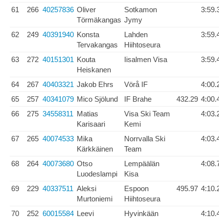
61
266
40257836
Oliver
Sotkamon
3:59.
Törmäkangas
Jymy
62
249
40391940
Konsta
Lahden
3:59.
Tervakangas
Hiihtoseura
63
272
40151301
Kouta
Iisalmen Visa
3:59.
Heiskanen
64
267
40403321
Jakob Ehrs
Vörå IF
4:00.
65
257
40341079
Mico Sjölund
IF Brahe
432.29
4:00.
66
275
34558311
Matias
Visa Ski Team
4:03.
Karisaari
Kemi
67
265
40074533
Mika
Norrvalla Ski
4:03.
Kärkkäinen
Team
68
264
40073680
Otso
Lempäälän
4:08.
Luodeslampi
Kisa
69
229
40337511
Aleksi
Espoon
495.97
4:10.
Murtoniemi
Hiihtoseura
70
252
60015584
Leevi
Hyvinkään
4:10.