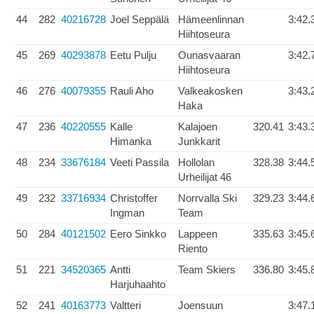
44
282
40216728
Joel Seppälä
Hämeenlinnan
3:42.
Hiihtoseura
45
269
40293878
Eetu Pulju
Ounasvaaran
3:42.
Hiihtoseura
46
276
40079355
Rauli Aho
Valkeakosken
3:43.
Haka
47
236
40220555
Kalle
Kalajoen
320.41
3:43.
Himanka
Junkkarit
48
234
33676184
Veeti Passila
Hollolan
328.38
3:44.
Urheilijat 46
49
232
33716934
Christoffer
Norrvalla Ski
329.23
3:44.
Ingman
Team
50
284
40121502
Eero Sinkko
Lappeen
335.63
3:45.
Riento
51
221
34520365
Antti
Team Skiers
336.80
3:45.
Harjuhaahto
52
241
40163773
Valtteri
Joensuun
3:47.