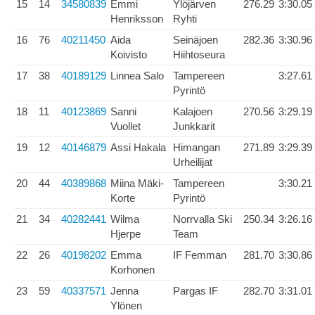
15
14
34580839
Emmi
Ylöjärven
276.29
3:30.05
Henriksson
Ryhti
16
76
40211450
Aida
Seinäjoen
282.36
3:30.96
Koivisto
Hiihtoseura
17
38
40189129
Linnea Salo
Tampereen
3:27.61
Pyrintö
18
11
40123869
Sanni
Kalajoen
270.56
3:29.19
Vuollet
Junkkarit
19
12
40146879
Assi Hakala
Himangan
271.89
3:29.39
Urheilijat
20
44
40389868
Miina Mäki-
Tampereen
3:30.21
Korte
Pyrintö
21
34
40282441
Wilma
Norrvalla Ski
250.34
3:26.16
Hjerpe
Team
22
26
40198202
Emma
IF Femman
281.70
3:30.86
Korhonen
23
59
40337571
Jenna
Pargas IF
282.70
3:31.01
Ylönen