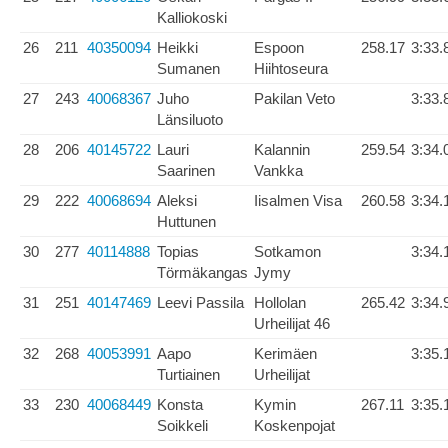
Kalliokoski
26
211
40350094
Heikki
Espoon
258.17
3:33.
Sumanen
Hiihtoseura
27
243
40068367
Juho
Pakilan Veto
3:33.
Länsiluoto
28
206
40145722
Lauri
Kalannin
259.54
3:34.
Saarinen
Vankka
29
222
40068694
Aleksi
Iisalmen Visa
260.58
3:34.
Huttunen
30
277
40114888
Topias
Sotkamon
3:34.
Törmäkangas
Jymy
31
251
40147469
Leevi Passila
Hollolan
265.42
3:34.
Urheilijat 46
32
268
40053991
Aapo
Kerimäen
3:35.
Turtiainen
Urheilijat
33
230
40068449
Konsta
Kymin
267.11
3:35.
Soikkeli
Koskenpojat