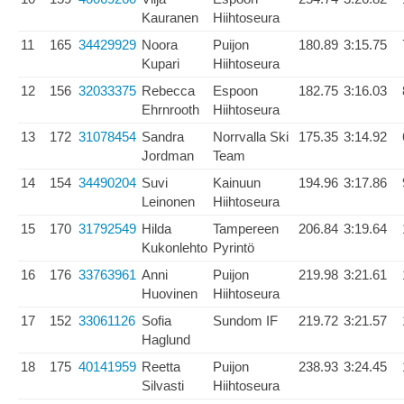
Kauranen
Hiihtoseura
11
165
34429929
Noora
Puijon
180.89
3:15.75
Kupari
Hiihtoseura
12
156
32033375
Rebecca
Espoon
182.75
3:16.03
Ehrnrooth
Hiihtoseura
13
172
31078454
Sandra
Norrvalla Ski
175.35
3:14.92
Jordman
Team
14
154
34490204
Suvi
Kainuun
194.96
3:17.86
Leinonen
Hiihtoseura
15
170
31792549
Hilda
Tampereen
206.84
3:19.64
Kukonlehto
Pyrintö
16
176
33763961
Anni
Puijon
219.98
3:21.61
Huovinen
Hiihtoseura
17
152
33061126
Sofia
Sundom IF
219.72
3:21.57
Haglund
18
175
40141959
Reetta
Puijon
238.93
3:24.45
Silvasti
Hiihtoseura