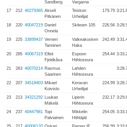
Sandberg
Vargarna
17
212
40279365
Akseli
Teiskon
179.79
3:21.
Pitkänen
Urheilijat
18
220
40047219
Daniel
Skiteam 105
226.56
3:28.
Onnela
19
225
33899437
Verneri
Valkeakosken
242.49
3:31.
Tanninen
Haka
20
285
40067319
Elliot
Espoon
254.44
3:33.
Fjeldkåsa
Hiihtoseura
21
263
40070214
Rasmus
Lahden
3:28.
Saarinen
Hiihtoseura
22
207
34518403
Mikael
Keravan
224.99
3:28.
Koivisto
Urheilijat
23
213
34321292
Luukas
Liperin
232.17
3:29.
Mäkelä
Hiihtoseura
24
237
40447981
Topi
Mikkelin
254.05
3:33.
Palviainen
Hiihtäjät
25
217
40006120
Oskari
Pargas IF
256.99
3:33.