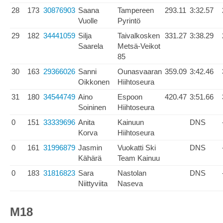
28
173
30876903
Saana
Tampereen
293.11
3:32.57
Vuolle
Pyrintö
29
182
34441059
Silja
Taivalkosken
331.27
3:38.29
Saarela
Metsä-Veikot
85
30
163
29366026
Sanni
Ounasvaaran
359.09
3:42.46
Oikkonen
Hiihtoseura
31
180
34544749
Aino
Espoon
420.47
3:51.66
Soininen
Hiihtoseura
0
151
33339696
Anita
Kainuun
DNS
Korva
Hiihtoseura
0
161
31996879
Jasmin
Vuokatti Ski
DNS
Kähärä
Team Kainuu
0
183
31816823
Sara
Nastolan
DNS
Niittyviita
Naseva
M18