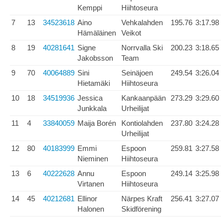
Kemppi
Hiihtoseura
7
13
34523618
Aino
Vehkalahden
195.76
3:17.98
Hämäläinen
Veikot
8
19
40281641
Signe
Norrvalla Ski
200.23
3:18.65
Jakobsson
Team
9
70
40064889
Sini
Seinäjoen
249.54
3:26.04
Hietamäki
Hiihtoseura
10
18
34519936
Jessica
Kankaanpään
273.29
3:29.60
Junkkala
Urheilijat
11
4
33840059
Maija Borén
Kontiolahden
237.80
3:24.28
Urheilijat
12
80
40183999
Emmi
Espoon
259.81
3:27.58
Nieminen
Hiihtoseura
13
6
40222628
Annu
Espoon
249.14
3:25.98
Virtanen
Hiihtoseura
14
45
40212681
Ellinor
Närpes Kraft
256.41
3:27.07
Halonen
Skidförening