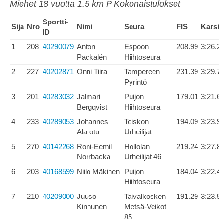
Miehet 18 vuotta 1.5 km P Kokonaistulokset
Sportti-
Sija
Nro
Nimi
Seura
FIS
Karsi
ID
1
208
40290079
Anton
Espoon
208.99
3:26.
Packalén
Hiihtoseura
2
227
40202871
Onni Tiira
Tampereen
231.39
3:29.
Pyrintö
3
201
40283032
Jalmari
Puijon
179.01
3:21.
Bergqvist
Hiihtoseura
4
233
40289053
Johannes
Teiskon
194.09
3:23.
Alarotu
Urheilijat
5
270
40142268
Roni-Eemil
Hollolan
219.24
3:27.
Norrbacka
Urheilijat 46
6
203
40168599
Niilo Mäkinen
Puijon
184.04
3:22.
Hiihtoseura
7
210
40209000
Juuso
Taivalkosken
191.29
3:23.
Kinnunen
Metsä-Veikot
85