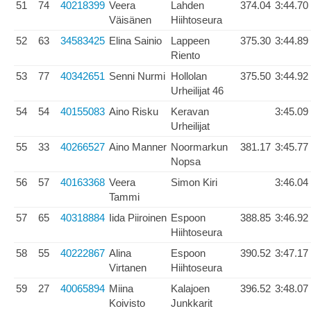
51
74
40218399
Veera
Lahden
374.04
3:44.70
Väisänen
Hiihtoseura
52
63
34583425
Elina Sainio
Lappeen
375.30
3:44.89
Riento
53
77
40342651
Senni Nurmi
Hollolan
375.50
3:44.92
Urheilijat 46
54
54
40155083
Aino Risku
Keravan
3:45.09
Urheilijat
55
33
40266527
Aino Manner
Noormarkun
381.17
3:45.77
Nopsa
56
57
40163368
Veera
Simon Kiri
3:46.04
Tammi
57
65
40318884
Iida Piiroinen
Espoon
388.85
3:46.92
Hiihtoseura
58
55
40222867
Alina
Espoon
390.52
3:47.17
Virtanen
Hiihtoseura
59
27
40065894
Miina
Kalajoen
396.52
3:48.07
Koivisto
Junkkarit