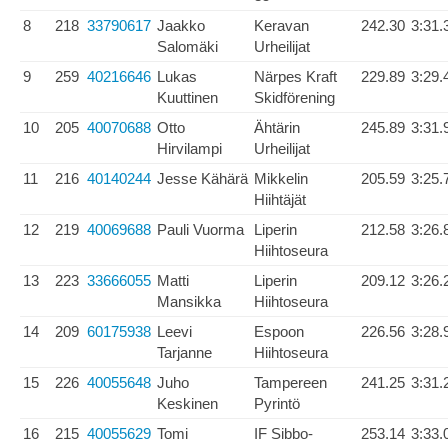
8
218
33790617
Jaakko
Keravan
242.30
3:31.
Salomäki
Urheilijat
9
259
40216646
Lukas
Närpes Kraft
229.89
3:29.
Kuuttinen
Skidförening
10
205
40070688
Otto
Ähtärin
245.89
3:31.
Hirvilampi
Urheilijat
11
216
40140244
Jesse Kähärä
Mikkelin
205.59
3:25.
Hiihtäjät
12
219
40069688
Pauli Vuorma
Liperin
212.58
3:26.
Hiihtoseura
13
223
33666055
Matti
Liperin
209.12
3:26.
Mansikka
Hiihtoseura
14
209
60175938
Leevi
Espoon
226.56
3:28.
Tarjanne
Hiihtoseura
15
226
40055648
Juho
Tampereen
241.25
3:31.
Keskinen
Pyrintö
16
215
40055629
Tomi
IF Sibbo-
253.14
3:33.