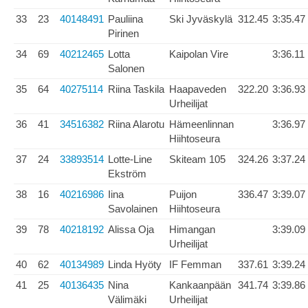
33
23
40148491
Pauliina
Ski Jyväskylä
312.45
3:35.47
Pirinen
34
69
40212465
Lotta
Kaipolan Vire
3:36.11
Salonen
35
64
40275114
Riina Taskila
Haapaveden
322.20
3:36.93
Urheilijat
36
41
34516382
Riina Alarotu
Hämeenlinnan
3:36.97
Hiihtoseura
37
24
33893514
Lotte-Line
Skiteam 105
324.26
3:37.24
Ekström
38
16
40216986
Iina
Puijon
336.47
3:39.07
Savolainen
Hiihtoseura
39
78
40218192
Alissa Oja
Himangan
3:39.09
Urheilijat
40
62
40134989
Linda Hyöty
IF Femman
337.61
3:39.24
41
25
40136435
Nina
Kankaanpään
341.74
3:39.86
Välimäki
Urheilijat