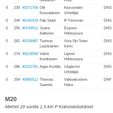
0
239
40271706
Olli
Kiuruveden
DNS
Kouvalainen
Urheilijat
0
244
40142429
Filip Stark
IF Femman
DNS
0
255
40149512
Jouka
Espoon
DNS
Aaltonen
Hiihtoseura
0
262
40158487
Tuomas
Visa Ski Team
DNS
Laurikainen
Kemi
0
274
40224556
Väinö
Liperin
DNS
Kontkanen
Hiihtoseura
0
286
40231781
Aapo Kurttila
Utajärven
DNS
Urheilijat
0
254
40065512
Thomas
Valkeakosken
DNF
Saarela
Haka
M20
Miehet 20 vuotta 1.5 km P Kokonaistulokset