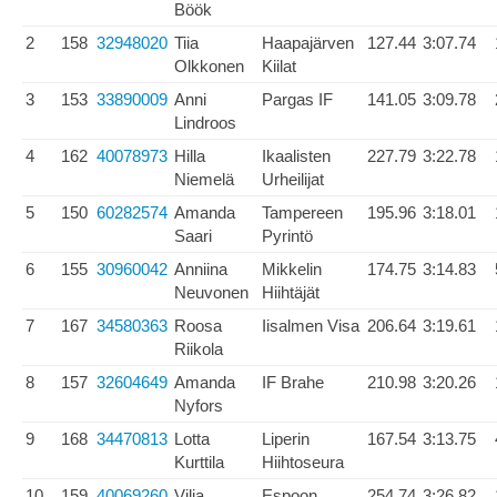
Böök
2
158
32948020
Tiia
Haapajärven
127.44
3:07.74
Olkkonen
Kiilat
3
153
33890009
Anni
Pargas IF
141.05
3:09.78
Lindroos
4
162
40078973
Hilla
Ikaalisten
227.79
3:22.78
Niemelä
Urheilijat
5
150
60282574
Amanda
Tampereen
195.96
3:18.01
Saari
Pyrintö
6
155
30960042
Anniina
Mikkelin
174.75
3:14.83
Neuvonen
Hiihtäjät
7
167
34580363
Roosa
Iisalmen Visa
206.64
3:19.61
Riikola
8
157
32604649
Amanda
IF Brahe
210.98
3:20.26
Nyfors
9
168
34470813
Lotta
Liperin
167.54
3:13.75
Kurttila
Hiihtoseura
10
159
40069260
Vilja
Espoon
254.74
3:26.82