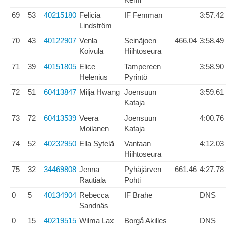
69
53
40215180
Felicia
IF Femman
3:57.42
Lindström
70
43
40122907
Venla
Seinäjoen
466.04
3:58.49
Koivula
Hiihtoseura
71
39
40151805
Elice
Tampereen
3:58.90
Helenius
Pyrintö
72
51
60413847
Milja Hwang
Joensuun
3:59.61
Kataja
73
72
60413539
Veera
Joensuun
4:00.76
Moilanen
Kataja
74
52
40232950
Ella Sytelä
Vantaan
4:12.03
Hiihtoseura
75
32
34469808
Jenna
Pyhäjärven
661.46
4:27.78
Rautiala
Pohti
0
5
40134904
Rebecca
IF Brahe
DNS
Sandnäs
0
15
40219515
Wilma Lax
Borgå Akilles
DNS