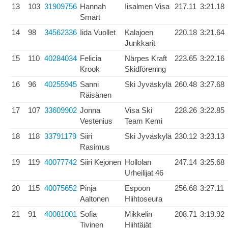
13
103
31909756
Hannah
Iisalmen Visa
217.11
3:21.18
Smart
14
98
34562336
Iida Vuollet
Kalajoen
220.18
3:21.64
Junkkarit
15
110
40284034
Felicia
Närpes Kraft
223.65
3:22.16
Krook
Skidförening
16
96
40255945
Sanni
Ski Jyväskylä
260.48
3:27.68
Räisänen
17
107
33609902
Jonna
Visa Ski
228.26
3:22.85
Vestenius
Team Kemi
18
118
33791179
Siiri
Ski Jyväskylä
230.12
3:23.13
Rasimus
19
119
40077742
Siiri Kejonen
Hollolan
247.14
3:25.68
Urheilijat 46
20
115
40075652
Pinja
Espoon
256.68
3:27.11
Aaltonen
Hiihtoseura
21
91
40081001
Sofia
Mikkelin
208.71
3:19.92
Tivinen
Hiihtäjät