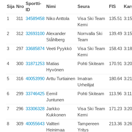
Sportti-
Sija
Nro
Nimi
Seura
FIS
Kar
ID
1
311
34589458
Niko Anttola
Visa Ski Team
135.51
3:15
Kemi
2
312
32693100
Alexander
Norrvalla Ski
139.49
3:15
Ståhlberg
Team
3
297
33685874
Veeti Pyykkö
Visa Ski Team
158.43
3:18
Kemi
4
300
31871253
Matias
Pohti Skiteam
170.91
3:20
Hyvönen
5
316
40053990
Arttu Turtiainen
Imatran
180.64
3:21
Urheilijat
6
299
33746425
Eemil
Pohti Skiteam
113.96
3:11
Juntunen
7
296
33306328
Jarkko
Visa Ski Team
171.23
3:20
Kukkonen
Kemi
8
309
40055643
Valtteri
Tampereen
213.36
3:26
Heinimaa
Yritys