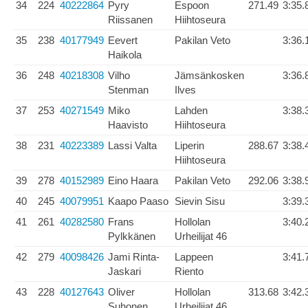
34
224
40222864
Pyry
Espoon
271.49
3:35.
Riissanen
Hiihtoseura
35
238
40177949
Eevert
Pakilan Veto
3:36.
Haikola
36
248
40218308
Vilho
Jämsänkosken
3:36.
Stenman
Ilves
37
253
40271549
Miko
Lahden
3:38.
Haavisto
Hiihtoseura
38
231
40223389
Lassi Valta
Liperin
288.67
3:38.
Hiihtoseura
39
278
40152989
Eino Haara
Pakilan Veto
292.06
3:38.
40
245
40079951
Kaapo Paaso
Sievin Sisu
3:39.
41
261
40282580
Frans
Hollolan
3:40.
Pylkkänen
Urheilijat 46
42
279
40098426
Jami Rinta-
Lappeen
3:41.
Jaskari
Riento
43
228
40127643
Oliver
Hollolan
313.68
3:42.
Suhonen
Urheilijat 46