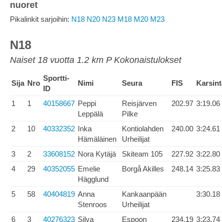
nuoret
Pikalinkit sarjoihin:
N18
N20
N23
M18
M20
M23
N18
Naiset 18 vuotta 1.2 km P Kokonaistulokset
Sportti-
Sija
Nro
Nimi
Seura
FIS
Karsint
ID
1
1
40158667
Peppi
Reisjärven
202.97
3:19.06
Leppälä
Pilke
2
10
40332352
Inka
Kontiolahden
240.00
3:24.61
Hämäläinen
Urheilijat
3
2
33608152
Nora Kytäjä
Skiteam 105
227.92
3:22.80
4
29
40352055
Emelie
Borgå Akilles
248.14
3:25.83
Hägglund
5
58
40404819
Anna
Kankaanpään
3:30.18
Stenroos
Urheilijat
6
3
40276323
Silva
Espoon
234.19
3:23.74