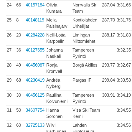
24
66
40157184
Olivia
Norrvalla Ski
287.04
3:31.66
Kumara
Team
25
8
40148119
Melia
Kontiolahden
287.70
3:31.76
Palsinajärvi
Urheilijat
26
20
40284228
Nelli-Lotta
Limingan
288.17
3:31.83
Karppelin
Niittomiehet
27
36
40127655
Johanna
Tampereen
3:32.35
Naskali
Pyrintö
28
49
40456087
Ronja
Borgå Akilles
293.77
3:32.67
Kronvall
29
68
40230419
Andréa
Pargas IF
299.84
3:33.58
Nyberg
30
30
40456125
Pauliina
Tampereen
303.91
3:34.19
Koivuniemi
Pyrintö
31
50
34607754
Hanna
Visa Ski Team
3:34.55
Soronen
Kemi
32
60
32725133
Wiivi
Lahden
3:34.56
Karhumaa
Hiihtoseura