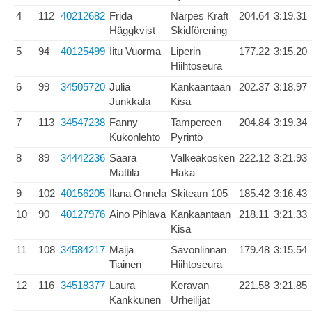
4
112
40212682
Frida
Närpes Kraft
204.64
3:19.31
Häggkvist
Skidförening
5
94
40125499
Iitu Vuorma
Liperin
177.22
3:15.20
Hiihtoseura
6
99
34505720
Julia
Kankaantaan
202.37
3:18.97
Junkkala
Kisa
7
113
34547238
Fanny
Tampereen
204.84
3:19.34
Kukonlehto
Pyrintö
8
89
34442236
Saara
Valkeakosken
222.12
3:21.93
Mattila
Haka
9
102
40156205
Ilana Onnela
Skiteam 105
185.42
3:16.43
10
90
40127976
Aino Pihlava
Kankaantaan
218.11
3:21.33
Kisa
11
108
34584217
Maija
Savonlinnan
179.48
3:15.54
Tiainen
Hiihtoseura
12
116
34518377
Laura
Keravan
221.58
3:21.85
Kankkunen
Urheilijat