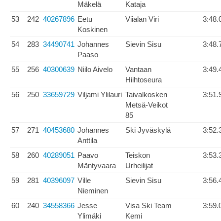
Mäkelä
Kataja
53
242
40267896
Eetu
Viialan Viri
3:48.
Koskinen
54
283
34490741
Johannes
Sievin Sisu
3:48.
Paaso
55
256
40300639
Niilo Aivelo
Vantaan
3:49.
Hiihtoseura
56
250
33659729
Viljami Ylilauri
Taivalkosken
3:51.
Metsä-Veikot
85
57
271
40453680
Johannes
Ski Jyväskylä
3:52.
Anttila
58
260
40289051
Paavo
Teiskon
3:53.
Mäntyvaara
Urheilijat
59
281
40396097
Ville
Sievin Sisu
3:56.
Nieminen
60
240
34558366
Jesse
Visa Ski Team
3:59.
Ylimäki
Kemi