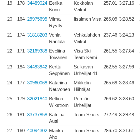
19
178
34489024
Eerika
Kokkolan
257.01
3:27.16
Konu
Veikot
20
164
29975695
Vilma
Iisalmen Visa
266.09
3:28.52
Ryytty
21
174
31818203
Venla
Vehkalahden
237.46
3:24.23
Rantala
Veikot
22
171
32169388
Eveliina
Visa Ski
261.55
3:27.84
Toivanen
Team Kemi
23
184
34493942
Kerttu
Sulkavan
262.55
3:27.99
Seppänen
Urheilijat 41
24
177
30960068
Katariina
Mikkelin
265.69
3:28.46
Neuvonen
Hiihtäjät
25
179
32021840
Bettina
Perniön
266.62
3:28.60
Wikström
Urheilijat
26
181
33737858
Katriina
Team Skiers
272.49
3:29.48
Autti
27
160
40094302
Marika
Team Skiers
286.70
3:31.61
Aho