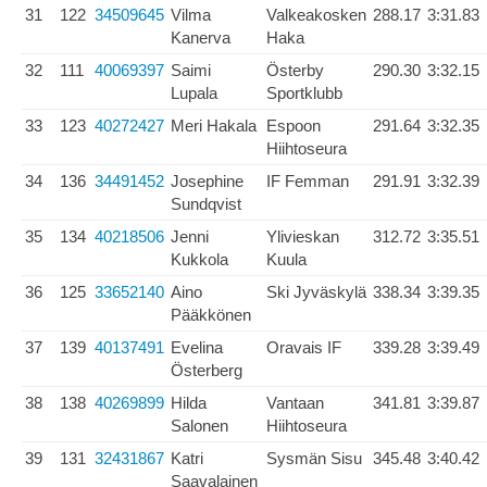
31
122
34509645
Vilma
Valkeakosken
288.17
3:31.83
Kanerva
Haka
32
111
40069397
Saimi
Österby
290.30
3:32.15
Lupala
Sportklubb
33
123
40272427
Meri Hakala
Espoon
291.64
3:32.35
Hiihtoseura
34
136
34491452
Josephine
IF Femman
291.91
3:32.39
Sundqvist
35
134
40218506
Jenni
Ylivieskan
312.72
3:35.51
Kukkola
Kuula
36
125
33652140
Aino
Ski Jyväskylä
338.34
3:39.35
Pääkkönen
37
139
40137491
Evelina
Oravais IF
339.28
3:39.49
Österberg
38
138
40269899
Hilda
Vantaan
341.81
3:39.87
Salonen
Hiihtoseura
39
131
32431867
Katri
Sysmän Sisu
345.48
3:40.42
Saavalainen