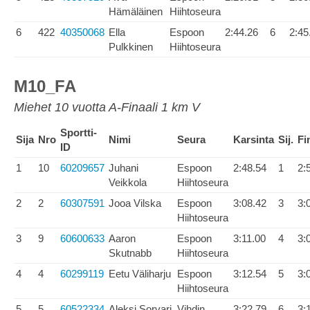
Hämäläinen
Hiihtoseura
6
422
40350068
Ella
Espoon
2:44.26
6
2:45
Pulkkinen
Hiihtoseura
M10_FA
Miehet 10 vuotta A-Finaali 1 km V
Sportti-
Sija
Nro
Nimi
Seura
Karsinta
Sij.
Fi
ID
1
10
60209657
Juhani
Espoon
2:48.54
1
2:
Veikkola
Hiihtoseura
2
2
60307591
Jooa Vilska
Espoon
3:08.42
3
3:
Hiihtoseura
3
9
60600633
Aaron
Espoon
3:11.00
4
3:
Skutnabb
Hiihtoseura
4
4
60299119
Eetu Väliharju
Espoon
3:12.54
5
3:
Hiihtoseura
5
5
60522334
Aleksi Sorvari
Vihdin
3:22.79
6
3: