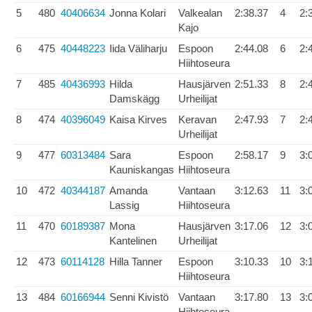
5
480
40406634
Jonna Kolari
Valkealan
2:38.37
4
2:
Kajo
6
475
40448223
Iida Väliharju
Espoon
2:44.08
6
2:
Hiihtoseura
7
485
40436993
Hilda
Hausjärven
2:51.33
8
2:
Damskägg
Urheilijat
8
474
40396049
Kaisa Kirves
Keravan
2:47.93
7
2:
Urheilijat
9
477
60313484
Sara
Espoon
2:58.17
9
3:
Kauniskangas
Hiihtoseura
10
472
40344187
Amanda
Vantaan
3:12.63
11
3:
Lassig
Hiihtoseura
11
470
60189387
Mona
Hausjärven
3:17.06
12
3:
Kantelinen
Urheilijat
12
473
60114128
Hilla Tanner
Espoon
3:10.33
10
3:
Hiihtoseura
13
484
60166944
Senni Kivistö
Vantaan
3:17.80
13
3:
Hiihtoseura