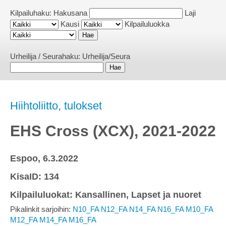
Kilpailuhaku:
Hakusana
Laji
Kausi
Kilpailuluokka
Urheilija / Seurahaku:
Urheilija/Seura
Hiihtoliitto, tulokset
EHS Cross (XCX), 2021-2022
Espoo, 6.3.2022
KisaID: 134
Kilpailuluokat: Kansallinen, Lapset ja nuoret
Pikalinkit sarjoihin:
N10_FA
N12_FA
N14_FA
N16_FA
M10_FA
M12_FA
M14_FA
M16_FA