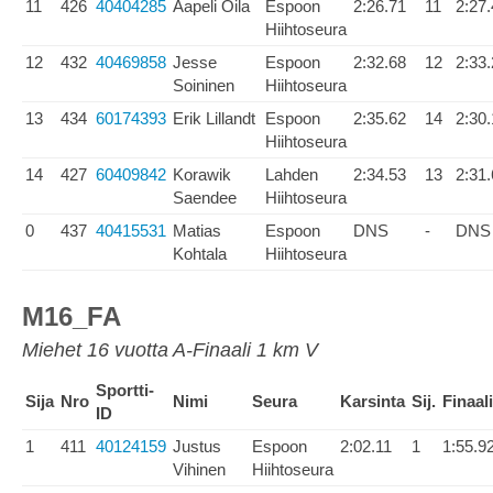
11
426
40404285
Aapeli Oila
Espoon
2:26.71
11
2:27
Hiihtoseura
12
432
40469858
Jesse
Espoon
2:32.68
12
2:33
Soininen
Hiihtoseura
13
434
60174393
Erik Lillandt
Espoon
2:35.62
14
2:30
Hiihtoseura
14
427
60409842
Korawik
Lahden
2:34.53
13
2:31
Saendee
Hiihtoseura
0
437
40415531
Matias
Espoon
DNS
-
DNS
Kohtala
Hiihtoseura
M16_FA
Miehet 16 vuotta A-Finaali 1 km V
Sportti-
Sija
Nro
Nimi
Seura
Karsinta
Sij.
Finaali
ID
1
411
40124159
Justus
Espoon
2:02.11
1
1:55.9
Vihinen
Hiihtoseura