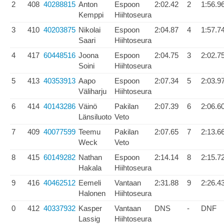
2
408
40288815
Anton
Espoon
2:02.42
2
1:56.9
Kemppi
Hiihtoseura
3
410
40203875
Nikolai
Espoon
2:04.87
4
1:57.7
Saari
Hiihtoseura
4
417
60448516
Joona
Espoon
2:04.75
3
2:02.7
Soini
Hiihtoseura
5
413
40353913
Aapo
Espoon
2:07.34
5
2:03.9
Väliharju
Hiihtoseura
6
414
40143286
Väinö
Pakilan
2:07.39
6
2:06.6
Länsiluoto
Veto
7
409
40077599
Teemu
Pakilan
2:07.65
7
2:13.6
Weck
Veto
8
415
60149282
Nathan
Espoon
2:14.14
8
2:15.7
Hakala
Hiihtoseura
9
416
40462512
Eemeli
Vantaan
2:31.88
9
2:26.4
Halonen
Hiihtoseura
0
412
40337932
Kasper
Vantaan
DNS
-
DNF
Lassig
Hiihtoseura