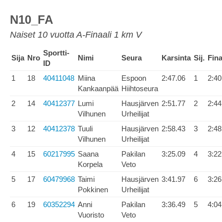
N10_FA
Naiset 10 vuotta A-Finaali 1 km V
Sportti-
Sija
Nro
Nimi
Seura
Karsinta
Sij.
Fina
ID
1
18
40411048
Miina
Espoon
2:47.06
1
2:40
Kankaanpää
Hiihtoseura
2
14
40412377
Lumi
Hausjärven
2:51.77
2
2:44
Vilhunen
Urheilijat
3
12
40412378
Tuuli
Hausjärven
2:58.43
3
2:48
Vilhunen
Urheilijat
4
15
60217995
Saana
Pakilan
3:25.09
4
3:22
Korpela
Veto
5
17
60479968
Taimi
Hausjärven
3:41.97
6
3:26
Pokkinen
Urheilijat
6
19
60352294
Anni
Pakilan
3:36.49
5
4:04
Vuoristo
Veto