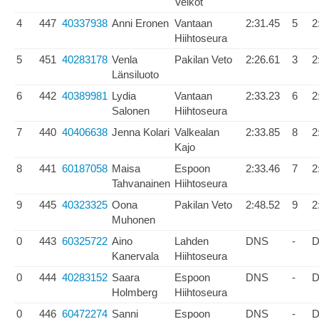
Veikot
4
447
40337938
Anni Eronen
Vantaan
2:31.45
5
2
Hiihtoseura
5
451
40283178
Venla
Pakilan Veto
2:26.61
3
2
Länsiluoto
6
442
40389981
Lydia
Vantaan
2:33.23
6
2
Salonen
Hiihtoseura
7
440
40406638
Jenna Kolari
Valkealan
2:33.85
8
2
Kajo
8
441
60187058
Maisa
Espoon
2:33.46
7
2
Tahvanainen
Hiihtoseura
9
445
40323325
Oona
Pakilan Veto
2:48.52
9
2
Muhonen
0
443
60325722
Aino
Lahden
DNS
-
Kanervala
Hiihtoseura
0
444
40283152
Saara
Espoon
DNS
-
Holmberg
Hiihtoseura
0
446
60472274
Sanni
Espoon
DNS
-