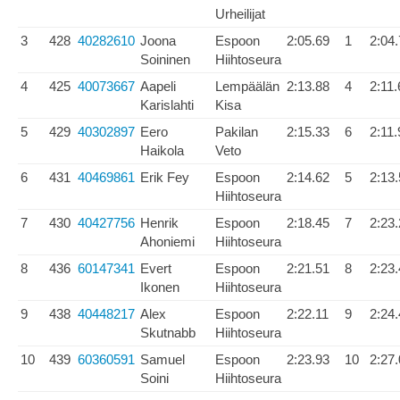
Urheilijat
3
428
40282610
Joona
Espoon
2:05.69
1
2:04
Soininen
Hiihtoseura
4
425
40073667
Aapeli
Lempäälän
2:13.88
4
2:11.
Karislahti
Kisa
5
429
40302897
Eero
Pakilan
2:15.33
6
2:11.
Haikola
Veto
6
431
40469861
Erik Fey
Espoon
2:14.62
5
2:13
Hiihtoseura
7
430
40427756
Henrik
Espoon
2:18.45
7
2:23
Ahoniemi
Hiihtoseura
8
436
60147341
Evert
Espoon
2:21.51
8
2:23
Ikonen
Hiihtoseura
9
438
40448217
Alex
Espoon
2:22.11
9
2:24
Skutnabb
Hiihtoseura
10
439
60360591
Samuel
Espoon
2:23.93
10
2:27
Soini
Hiihtoseura