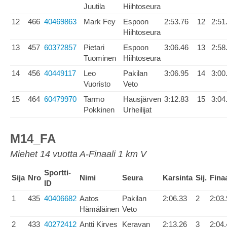
Juutila
Hiihtoseura
12
466
40469863
Mark Fey
Espoon
2:53.76
12
2:51
Hiihtoseura
13
457
60372857
Pietari
Espoon
3:06.46
13
2:58
Tuominen
Hiihtoseura
14
456
40449117
Leo
Pakilan
3:06.95
14
3:00
Vuoristo
Veto
15
464
60479970
Tarmo
Hausjärven
3:12.83
15
3:04
Pokkinen
Urheilijat
M14_FA
Miehet 14 vuotta A-Finaali 1 km V
Sportti-
Sija
Nro
Nimi
Seura
Karsinta
Sij.
Finaa
ID
1
435
40406682
Aatos
Pakilan
2:06.33
2
2:03
Hämäläinen
Veto
2
433
40272412
Antti Kirves
Keravan
2:13.26
3
2:04