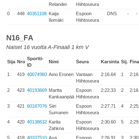
Relander
Hiihtoseura
0
448
40351108
Kaija
Espoon
DNS
-
-
Ilomäki
Hiihtoseura
N16_FA
Naiset 16 vuotta A-Finaali 1 km V
Sportti-
Sija
Nro
Nimi
Seura
Karsinta
Sij.
Fina
ID
1
419
40074960
Aino Eronen
Vantaan
2:16.64
1
2:16
Hiihtoseura
2
423
40193669
Martta
Espoon
2:22.33
2
2:16
Kankaanpää
Hiihtoseura
3
421
60187076
Siiri
Espoon
2:27.71
4
2:25
Sumanen
Hiihtoseura
4
420
40138632
Karita
Espoon
2:30.60
5
2:29
Zahkna
Hiihtoseura
5
418
40337510
Ava
Espoon
2:26.91
3
2:30