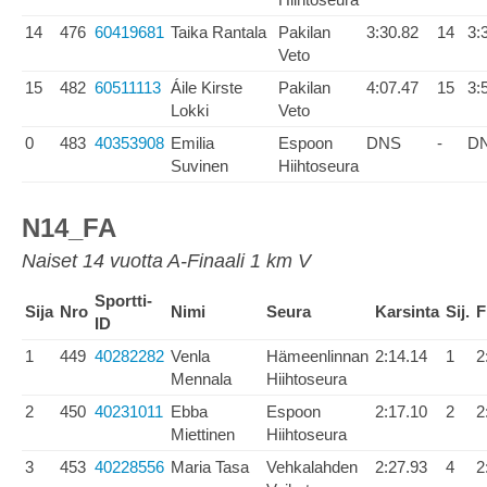
14
476
60419681
Taika Rantala
Pakilan
3:30.82
14
3:
Veto
15
482
60511113
Áile Kirste
Pakilan
4:07.47
15
3:
Lokki
Veto
0
483
40353908
Emilia
Espoon
DNS
-
D
Suvinen
Hiihtoseura
N14_FA
Naiset 14 vuotta A-Finaali 1 km V
Sportti-
Sija
Nro
Nimi
Seura
Karsinta
Sij.
F
ID
1
449
40282282
Venla
Hämeenlinnan
2:14.14
1
2
Mennala
Hiihtoseura
2
450
40231011
Ebba
Espoon
2:17.10
2
2
Miettinen
Hiihtoseura
3
453
40228556
Maria Tasa
Vehkalahden
2:27.93
4
2