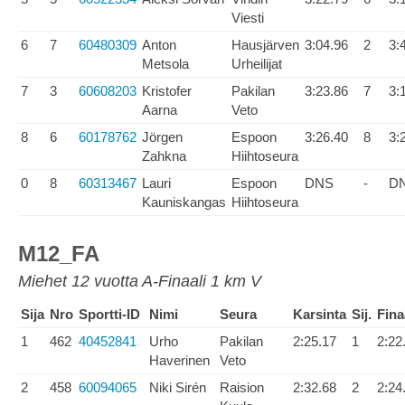
Viesti
6
7
60480309
Anton
Hausjärven
3:04.96
2
3:
Metsola
Urheilijat
7
3
60608203
Kristofer
Pakilan
3:23.86
7
3:
Aarna
Veto
8
6
60178762
Jörgen
Espoon
3:26.40
8
3:
Zahkna
Hiihtoseura
0
8
60313467
Lauri
Espoon
DNS
-
D
Kauniskangas
Hiihtoseura
M12_FA
Miehet 12 vuotta A-Finaali 1 km V
Sija
Nro
Sportti-ID
Nimi
Seura
Karsinta
Sij.
Fina
1
462
40452841
Urho
Pakilan
2:25.17
1
2:22
Haverinen
Veto
2
458
60094065
Niki Sirén
Raision
2:32.68
2
2:24