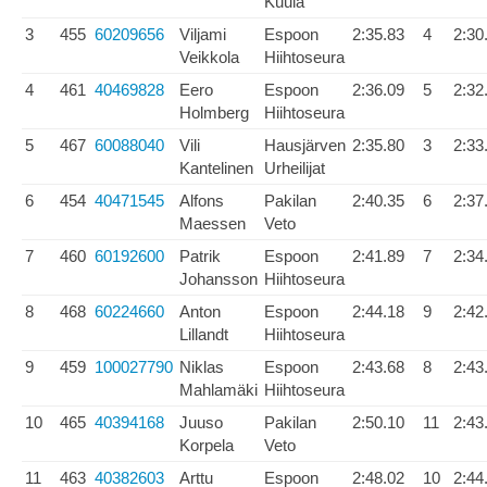
Kuula
3
455
60209656
Viljami
Espoon
2:35.83
4
2:30
Veikkola
Hiihtoseura
4
461
40469828
Eero
Espoon
2:36.09
5
2:32
Holmberg
Hiihtoseura
5
467
60088040
Vili
Hausjärven
2:35.80
3
2:33
Kantelinen
Urheilijat
6
454
40471545
Alfons
Pakilan
2:40.35
6
2:37
Maessen
Veto
7
460
60192600
Patrik
Espoon
2:41.89
7
2:34
Johansson
Hiihtoseura
8
468
60224660
Anton
Espoon
2:44.18
9
2:42
Lillandt
Hiihtoseura
9
459
100027790
Niklas
Espoon
2:43.68
8
2:43
Mahlamäki
Hiihtoseura
10
465
40394168
Juuso
Pakilan
2:50.10
11
2:43
Korpela
Veto
11
463
40382603
Arttu
Espoon
2:48.02
10
2:44