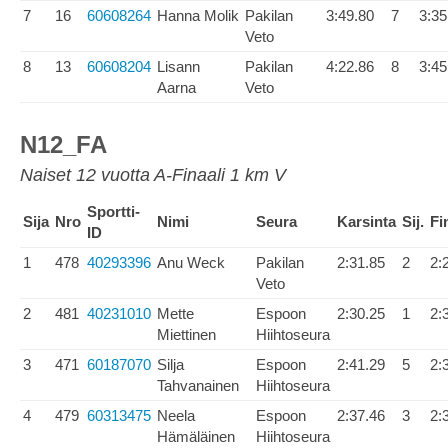
7
16
60608264
Hanna Molik
Pakilan
3:49.80
7
3:35
Veto
8
13
60608204
Lisann
Pakilan
4:22.86
8
3:45
Aarna
Veto
N12_FA
Naiset 12 vuotta A-Finaali 1 km V
Sportti-
Sija
Nro
Nimi
Seura
Karsinta
Sij.
Fi
ID
1
478
40293396
Anu Weck
Pakilan
2:31.85
2
2:
Veto
2
481
40231010
Mette
Espoon
2:30.25
1
2:
Miettinen
Hiihtoseura
3
471
60187070
Silja
Espoon
2:41.29
5
2:
Tahvanainen
Hiihtoseura
4
479
60313475
Neela
Espoon
2:37.46
3
2:
Hämäläinen
Hiihtoseura