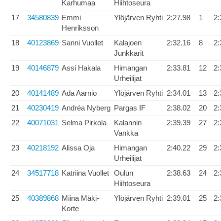
Karhumaa
Hiihtoseura
17
34580839
Emmi
Ylöjärven Ryhti
2:27.98
1
2:
Henriksson
18
40123869
Sanni Vuollet
Kalajoen
2:32.16
8
2:
Junkkarit
19
40146879
Assi Hakala
Himangan
2:33.81
12
2:
Urheilijat
20
40141489
Ada Aarnio
Ylöjärven Ryhti
2:34.01
13
2:
21
40230419
Andréa Nyberg
Pargas IF
2:38.02
20
2:
22
40071031
Selma Pirkola
Kalannin
2:39.39
27
2:
Vankka
23
40218192
Alissa Oja
Himangan
2:40.22
29
2:
Urheilijat
24
34517718
Katriina Vuollet
Oulun
2:38.63
24
2:
Hiihtoseura
25
40389868
Miina Mäki-
Ylöjärven Ryhti
2:39.01
25
2:
Korte