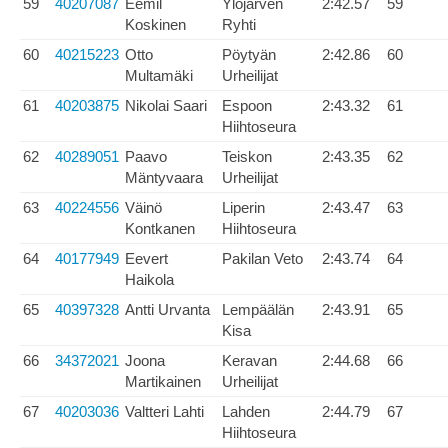
59
40207087
Eemil
Ylöjärven
2:42.57
59
Koskinen
Ryhti
60
40215223
Otto
Pöytyän
2:42.86
60
Multamäki
Urheilijat
61
40203875
Nikolai Saari
Espoon
2:43.32
61
Hiihtoseura
62
40289051
Paavo
Teiskon
2:43.35
62
Mäntyvaara
Urheilijat
63
40224556
Väinö
Liperin
2:43.47
63
Kontkanen
Hiihtoseura
64
40177949
Eevert
Pakilan Veto
2:43.74
64
Haikola
65
40397328
Antti Urvanta
Lempäälän
2:43.91
65
Kisa
66
34372021
Joona
Keravan
2:44.68
66
Martikainen
Urheilijat
67
40203036
Valtteri Lahti
Lahden
2:44.79
67
Hiihtoseura