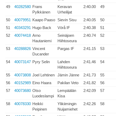
49
40282580
Frans
Keravan
2:40.00
49
Pylkkänen
Urheilijat
50
40079951
Kaapo Paaso
Sievin Sisu
2:40.05
50
51
40343291
Hugo Back
Vörå IF
2:40.38
51
52
40074418
Arno
Seinäjoen
2:40.74
52
Hautaniemi
Hiihtoseura
53
40288826
Vincent
Pargas IF
2:41.15
53
Ducander
54
40073147
Pyry Selin
Lahden
2:41.46
54
Hiihtoseura
55
40073808
Joel Lehtinen
Jämin Jänne
2:41.73
55
56
40152989
Eino Haara
Pakilan Veto
2:41.82
56
57
40073680
Otso
Lempäälän
2:42.09
57
Luodeslampi
Kisa
58
40078330
Heikki
Ylikiimingin
2:42.26
58
Peipinen
Nuijamiehet