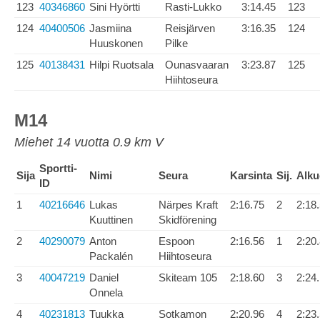
123
40346860
Sini Hyörtti
Rasti-Lukko
3:14.45
123
124
40400506
Jasmiina
Reisjärven
3:16.35
124
Huuskonen
Pilke
125
40138431
Hilpi Ruotsala
Ounasvaaran
3:23.87
125
Hiihtoseura
M14
Miehet 14 vuotta 0.9 km V
Sportti-
Sija
Nimi
Seura
Karsinta
Sij.
Alku
ID
1
40216646
Lukas
Närpes Kraft
2:16.75
2
2:18
Kuuttinen
Skidförening
2
40290079
Anton
Espoon
2:16.56
1
2:20
Packalén
Hiihtoseura
3
40047219
Daniel
Skiteam 105
2:18.60
3
2:24
Onnela
4
40231813
Tuukka
Sotkamon
2:20.96
4
2:23