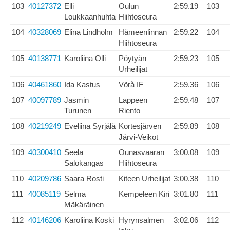
103
40127372
Elli
Oulun
2:59.19
103
Loukkaanhuhta
Hiihtoseura
104
40328069
Elina Lindholm
Hämeenlinnan
2:59.22
104
Hiihtoseura
105
40138771
Karoliina Olli
Pöytyän
2:59.23
105
Urheilijat
106
40461860
Ida Kastus
Vörå IF
2:59.36
106
107
40097789
Jasmin
Lappeen
2:59.48
107
Turunen
Riento
108
40219249
Eveliina Syrjälä
Kortesjärven
2:59.89
108
Järvi-Veikot
109
40300410
Seela
Ounasvaaran
3:00.08
109
Salokangas
Hiihtoseura
110
40209786
Saara Rosti
Kiteen Urheilijat
3:00.38
110
111
40085119
Selma
Kempeleen Kiri
3:01.80
111
Mäkäräinen
112
40146206
Karoliina Koski
Hyrynsalmen
3:02.06
112