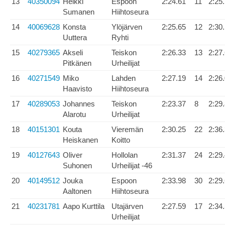
13
40350094
Heikki
Espoon
2:24.61
11
2:25
Sumanen
Hiihtoseura
14
40069628
Konsta
Ylöjärven
2:25.65
12
2:30
Uuttera
Ryhti
15
40279365
Akseli
Teiskon
2:26.33
13
2:27
Pitkänen
Urheilijat
16
40271549
Miko
Lahden
2:27.19
14
2:26
Haavisto
Hiihtoseura
17
40289053
Johannes
Teiskon
2:23.37
8
2:29
Alarotu
Urheilijat
18
40151301
Kouta
Vieremän
2:30.25
22
2:36
Heiskanen
Koitto
19
40127643
Oliver
Hollolan
2:31.37
24
2:29
Suhonen
Urheilijat -46
20
40149512
Jouka
Espoon
2:33.98
30
2:29
Aaltonen
Hiihtoseura
21
40231781
Aapo Kurttila
Utajärven
2:27.59
17
2:34
Urheilijat