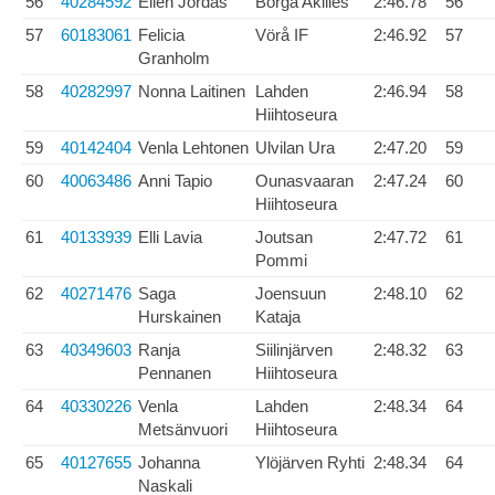
56
40284592
Ellen Jordas
Borgå Akilles
2:46.78
56
57
60183061
Felicia
Vörå IF
2:46.92
57
Granholm
58
40282997
Nonna Laitinen
Lahden
2:46.94
58
Hiihtoseura
59
40142404
Venla Lehtonen
Ulvilan Ura
2:47.20
59
60
40063486
Anni Tapio
Ounasvaaran
2:47.24
60
Hiihtoseura
61
40133939
Elli Lavia
Joutsan
2:47.72
61
Pommi
62
40271476
Saga
Joensuun
2:48.10
62
Hurskainen
Kataja
63
40349603
Ranja
Siilinjärven
2:48.32
63
Pennanen
Hiihtoseura
64
40330226
Venla
Lahden
2:48.34
64
Metsänvuori
Hiihtoseura
65
40127655
Johanna
Ylöjärven Ryhti
2:48.34
64
Naskali