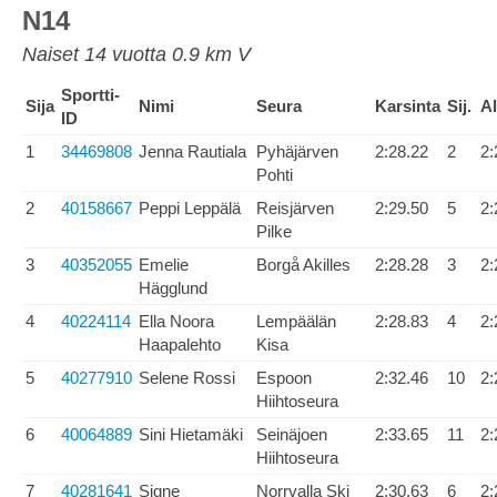
N14
Naiset 14 vuotta 0.9 km V
Sportti-
Sija
Nimi
Seura
Karsinta
Sij.
Al
ID
1
34469808
Jenna Rautiala
Pyhäjärven
2:28.22
2
2:
Pohti
2
40158667
Peppi Leppälä
Reisjärven
2:29.50
5
2:
Pilke
3
40352055
Emelie
Borgå Akilles
2:28.28
3
2:
Hägglund
4
40224114
Ella Noora
Lempäälän
2:28.83
4
2:
Haapalehto
Kisa
5
40277910
Selene Rossi
Espoon
2:32.46
10
2:
Hiihtoseura
6
40064889
Sini Hietamäki
Seinäjoen
2:33.65
11
2:
Hiihtoseura
7
40281641
Signe
Norrvalla Ski
2:30.63
6
2: