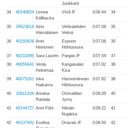
Junkkarit
34
40140824
Linnea
Vörå IF
3:06.44
34
Källbacka
35
34523618
Aino
Vehkalahden
3:07.08
35
Hämäläinen
Veikot
36
40150426
Anni
Espoon
3:07.08
35
Heinonen
Hiihtoseura
37
40210395
Sara Laurén
Pargas IF
3:07.59
37
38
40055641
Venla
Kangasalan
3:07.82
38
Heinimaa
Kisa
39
40075261
Inka
Hämeenlinnan
3:07.82
38
Haikama
Hiihtoseura
40
33811334
Anniina
Orimattilan
3:08.09
40
Rantala
Jymy
41
40144727
Anni Föhr
Nilsiän
3:08.22
41
Nujakka
42
40137491
Evelina
Oravais IF
3:08.50
42