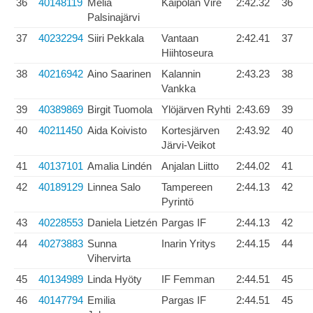
36
40148119
Melia
Kaipolan Vire
2:42.32
36
Palsinajärvi
37
40232294
Siiri Pekkala
Vantaan
2:42.41
37
Hiihtoseura
38
40216942
Aino Saarinen
Kalannin
2:43.23
38
Vankka
39
40389869
Birgit Tuomola
Ylöjärven Ryhti
2:43.69
39
40
40211450
Aida Koivisto
Kortesjärven
2:43.92
40
Järvi-Veikot
41
40137101
Amalia Lindén
Anjalan Liitto
2:44.02
41
42
40189129
Linnea Salo
Tampereen
2:44.13
42
Pyrintö
43
40228553
Daniela Lietzén
Pargas IF
2:44.13
42
44
40273883
Sunna
Inarin Yritys
2:44.15
44
Vihervirta
45
40134989
Linda Hyöty
IF Femman
2:44.51
45
46
40147794
Emilia
Pargas IF
2:44.51
45