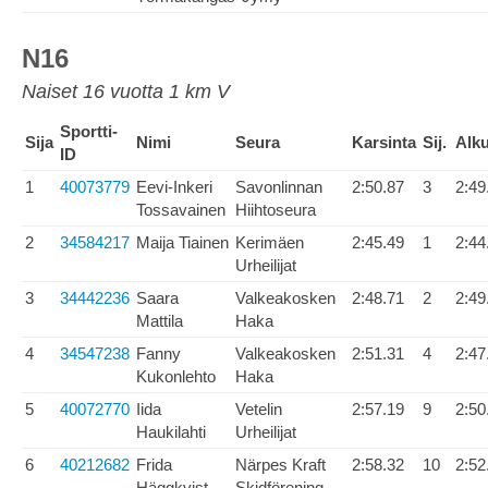
N16
Naiset 16 vuotta 1 km V
Sportti-
Sija
Nimi
Seura
Karsinta
Sij.
Alku
ID
1
40073779
Eevi-Inkeri
Savonlinnan
2:50.87
3
2:49
Tossavainen
Hiihtoseura
2
34584217
Maija Tiainen
Kerimäen
2:45.49
1
2:44
Urheilijat
3
34442236
Saara
Valkeakosken
2:48.71
2
2:49
Mattila
Haka
4
34547238
Fanny
Valkeakosken
2:51.31
4
2:47
Kukonlehto
Haka
5
40072770
Iida
Vetelin
2:57.19
9
2:50
Haukilahti
Urheilijat
6
40212682
Frida
Närpes Kraft
2:58.32
10
2:52
Häggkvist
Skidförening