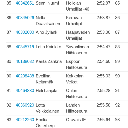
85
40342651
Senni Nurmi
Hollolan
2:52.97
85
Urheilijat -46
86
40345026
Nella
Keravan
2:53.87
86
Daavitsainen
Urheilijat
87
40302090
Aino Jylänki
Haapaveden
2:53.90
87
Urheilijat
88
40345719
Lotta Kairikko
Savonlinnan
2:54.47
88
Hiihtoseura
89
40138632
Karita Zahkna
Espoon
2:54.60
89
Hiihtoseura
90
40208488
Eveliina
Kokkolan
2:55.03
90
Keltamäki
Veikot
91
40464830
Heli Laajoki
Oulun
2:55.28
91
Hiihtoseura
92
40360920
Lotta
Lahden
2:55.58
92
Veikkolainen
Hiihtoseura
93
40212260
Emilia
Oravais IF
2:55.64
93
Österberg