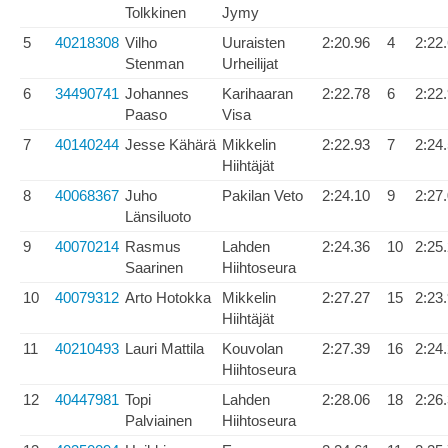
Tolkkinen
Jymy
5
40218308
Vilho
Uuraisten
2:20.96
4
2:22
Stenman
Urheilijat
6
34490741
Johannes
Karihaaran
2:22.78
6
2:22
Paaso
Visa
7
40140244
Jesse Kähärä
Mikkelin
2:22.93
7
2:24
Hiihtäjät
8
40068367
Juho
Pakilan Veto
2:24.10
9
2:27
Länsiluoto
9
40070214
Rasmus
Lahden
2:24.36
10
2:25
Saarinen
Hiihtoseura
10
40079312
Arto Hotokka
Mikkelin
2:27.27
15
2:23
Hiihtäjät
11
40210493
Lauri Mattila
Kouvolan
2:27.39
16
2:24
Hiihtoseura
12
40447981
Topi
Lahden
2:28.06
18
2:26
Palviainen
Hiihtoseura