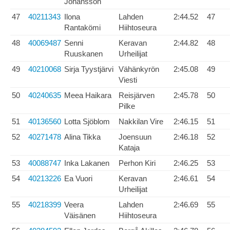
Johansson
47
40211343
Ilona
Lahden
2:44.52
47
Rantakömi
Hiihtoseura
48
40069487
Senni
Keravan
2:44.82
48
Ruuskanen
Urheilijat
49
40210068
Sirja Tyystjärvi
Vähänkyrön
2:45.08
49
Viesti
50
40240635
Meea Haikara
Reisjärven
2:45.78
50
Pilke
51
40136560
Lotta Sjöblom
Nakkilan Vire
2:46.15
51
52
40271478
Alina Tikka
Joensuun
2:46.18
52
Kataja
53
40088747
Inka Lakanen
Perhon Kiri
2:46.25
53
54
40213226
Ea Vuori
Keravan
2:46.61
54
Urheilijat
55
40218399
Veera
Lahden
2:46.69
55
Väisänen
Hiihtoseura