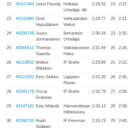
22
40147469
Leevi Passila
Hollolan
2:29.52
19
2:37
Urheilijat -46
23
40142960
Onni
Vehkalahden
2:29.77
20
2:31
Vepsäläinen
Veikot
24
40299748
Juuso
Ilomantsin
2:30.34
23
2:30
Jormanainen
Urheilijat
25
40065512
Thomas
Valkeakosken
2:31.49
25
2:26
Saarela
Haka
26
40218852
Melker
IF Brahe
2:29.89
21
2:32
Wikblom
27
40121502
Eero Sinkko
Lappeen
2:32.20
26
2:35
Riento
28
40345178
Oscar
IF Brahe
2:32.79
27
2:36
Grannas
29
40147162
Eetu Mäkelä
Hämeenlinnan
2:33.13
28
2:38
Hiihtoseura
30
40280735
Noah
IF Femman
2:33.73
29
2:40
Sjöblom