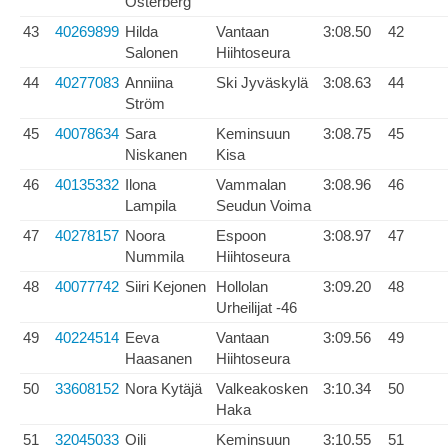
Österberg
43
40269899
Hilda
Vantaan
3:08.50
42
Salonen
Hiihtoseura
44
40277083
Anniina
Ski Jyväskylä
3:08.63
44
Ström
45
40078634
Sara
Keminsuun
3:08.75
45
Niskanen
Kisa
46
40135332
Ilona
Vammalan
3:08.96
46
Lampila
Seudun Voima
47
40278157
Noora
Espoon
3:08.97
47
Nummila
Hiihtoseura
48
40077742
Siiri Kejonen
Hollolan
3:09.20
48
Urheilijat -46
49
40224514
Eeva
Vantaan
3:09.56
49
Haasanen
Hiihtoseura
50
33608152
Nora Kytäjä
Valkeakosken
3:10.34
50
Haka
51
32045033
Oili
Keminsuun
3:10.55
51