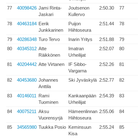
77
40098426
Jami Rinta-
Joutsenon
2:50.30
77
Jaskari
Kullervo
78
40463184
Eerik
Puijon
2:51.44
78
Junkkarinen
Hiihtoseura
79
40286348
Turo Tervo
Inarin Yritys
2:51.88
79
80
40345312
Atte
Imatran
2:52.07
80
Räikkönen
Urheilijat
81
40204442
Atte Virtanen
IF Sibbo-
2:52.26
81
Vargarna
82
40453680
Johannes
Ski Jyväskylä
2:52.77
82
Anttila
83
40146011
Rami
Kankaanpään
2:54.39
83
Tuominen
Urheilijat
84
40075211
Aksu
Hämeenlinnan
2:55.06
84
Vuorensyrjä
Hiihtoseura
85
34565980
Tuukka Posio
Keminsuun
2:55.24
85
Kisa