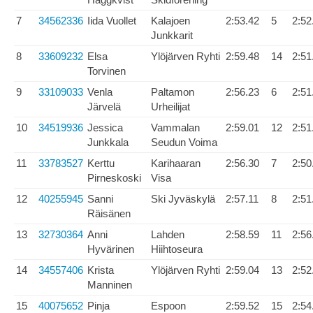
7
34562336
Iida Vuollet
Kalajoen
2:53.42
5
2:52
Junkkarit
8
33609232
Elsa
Ylöjärven Ryhti
2:59.48
14
2:51
Torvinen
9
33109033
Venla
Paltamon
2:56.23
6
2:51
Järvelä
Urheilijat
10
34519936
Jessica
Vammalan
2:59.01
12
2:51
Junkkala
Seudun Voima
11
33783527
Kerttu
Karihaaran
2:56.30
7
2:50
Pirneskoski
Visa
12
40255945
Sanni
Ski Jyväskylä
2:57.11
8
2:51
Räisänen
13
32730364
Anni
Lahden
2:58.59
11
2:56
Hyvärinen
Hiihtoseura
14
34557406
Krista
Ylöjärven Ryhti
2:59.04
13
2:52
Manninen
15
40075652
Pinja
Espoon
2:59.52
15
2:54