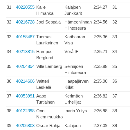
31
40220555
Kalle
Kalajoen
2:34.27
31
Himanka
Junkkarit
32
40216728
Joel Seppälä
Hämeenlinnan
2:34.56
32
Hiihtoseura
33
40158487
Tuomas
Karihaaran
2:35.36
33
Laurikainen
Visa
34
40213815
Hampus
Vörå IF
2:35.71
34
Berglund
35
40204894
Ville Lemberg
Seinäjoen
2:35.88
35
Hiihtoseura
36
40214606
Valtteri
Haapajärven
2:35.90
36
Leskelä
Kiilat
37
40053991
Aapo
Kerimäen
2:36.82
37
Turtiainen
Urheilijat
38
40122398
Onni
Inarin Yritys
2:36.98
38
Niemimuukko
39
40206803
Oscar Rahja
Kalajoen
2:37.09
39