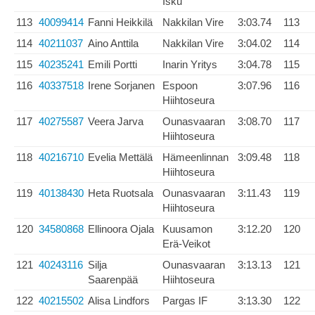
Isku
113
40099414
Fanni Heikkilä
Nakkilan Vire
3:03.74
113
114
40211037
Aino Anttila
Nakkilan Vire
3:04.02
114
115
40235241
Emili Portti
Inarin Yritys
3:04.78
115
116
40337518
Irene Sorjanen
Espoon
3:07.96
116
Hiihtoseura
117
40275587
Veera Jarva
Ounasvaaran
3:08.70
117
Hiihtoseura
118
40216710
Evelia Mettälä
Hämeenlinnan
3:09.48
118
Hiihtoseura
119
40138430
Heta Ruotsala
Ounasvaaran
3:11.43
119
Hiihtoseura
120
34580868
Ellinoora Ojala
Kuusamon
3:12.20
120
Erä-Veikot
121
40243116
Silja
Ounasvaaran
3:13.13
121
Saarenpää
Hiihtoseura
122
40215502
Alisa Lindfors
Pargas IF
3:13.30
122