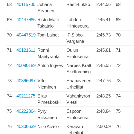
68
40115700
Juhana
Rasti-Lukko
2:44.96
68
Siivonen
69
40447986
Risto-Matti
Lahden
2:45.41
69
Takatalo
Hiihtoseura
70
40447519
Tom Lainet
IF Sibbo-
2:45.73
70
Vargarna
71
40121611
Ronni
Oulun
2:45.81
71
Mäntyranta
Hiihtoseura
72
40080189
Anton Ingves
Närpes Kraft
2:45.95
72
Skidförening
73
40396097
Ville
Haapaveden
2:47.76
73
Nieminen
Urheilijat
74
40211275
Elias
Vähänkyrön
2:48.25
74
Pirneskoski
Viesti
75
40222864
Pyry
Espoon
2:48.84
75
Riissanen
Hiihtoseura
76
40300639
Niilo Aivelo
Keravan
2:50.09
76
Urheilijat