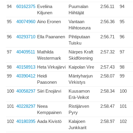
94
60162375
Eveliina
Puumalan
2:56.11
94
Kiljunen
Hiihtäjät
95
40074960
Aino Eronen
Vantaan
2:56.36
95
Hiihtoseura
96
40293710
Ella Paananen
Pihtiputaan
2:56.71
96
Tuisku
97
40409511
Mathilda
Närpes Kraft
2:57.32
97
Westermark
Skidförening
98
40158913
Heta Virkajärvi
Kaipolan Vire
2:57.43
98
99
40390412
Heidi
Mäntyharjun
2:58.07
99
Paasonen
Virkistys
100
40058297
Siiri Enojärvi
Kuusamon
2:58.34
100
Erä-Veikot
101
40228297
Neea
Ristijärven
2:58.47
101
Kemppainen
Pyry
102
40180395
Aada Kivistö
Kalajoen
2:58.97
102
Junkkarit