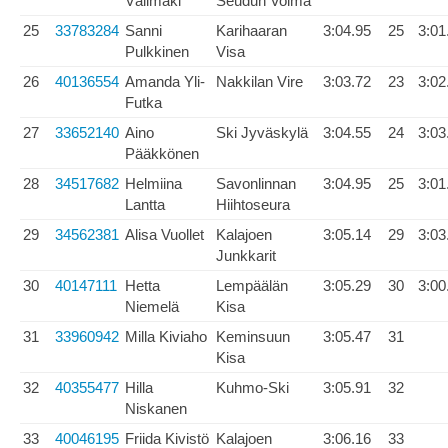
Välimäki
Seudun Voima
25
33783284
Sanni
Karihaaran
3:04.95
25
3:01
Pulkkinen
Visa
26
40136554
Amanda Yli-
Nakkilan Vire
3:03.72
23
3:02
Futka
27
33652140
Aino
Ski Jyväskylä
3:04.55
24
3:03
Pääkkönen
28
34517682
Helmiina
Savonlinnan
3:04.95
25
3:01
Lantta
Hiihtoseura
29
34562381
Alisa Vuollet
Kalajoen
3:05.14
29
3:03
Junkkarit
30
40147111
Hetta
Lempäälän
3:05.29
30
3:00
Niemelä
Kisa
31
33960942
Milla Kiviaho
Keminsuun
3:05.47
31
Kisa
32
40355477
Hilla
Kuhmo-Ski
3:05.91
32
Niskanen
33
40046195
Friida Kivistö
Kalajoen
3:06.16
33