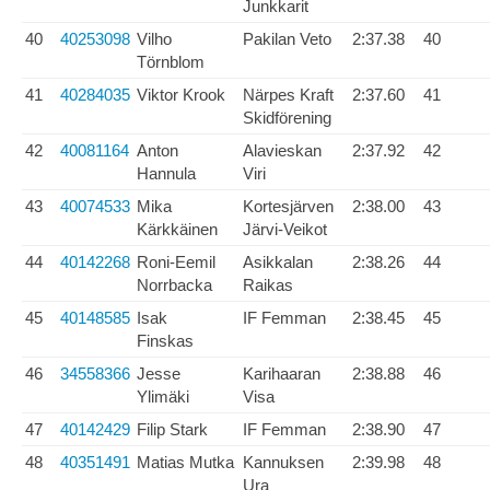
Junkkarit
40
40253098
Vilho
Pakilan Veto
2:37.38
40
Törnblom
41
40284035
Viktor Krook
Närpes Kraft
2:37.60
41
Skidförening
42
40081164
Anton
Alavieskan
2:37.92
42
Hannula
Viri
43
40074533
Mika
Kortesjärven
2:38.00
43
Kärkkäinen
Järvi-Veikot
44
40142268
Roni-Eemil
Asikkalan
2:38.26
44
Norrbacka
Raikas
45
40148585
Isak
IF Femman
2:38.45
45
Finskas
46
34558366
Jesse
Karihaaran
2:38.88
46
Ylimäki
Visa
47
40142429
Filip Stark
IF Femman
2:38.90
47
48
40351491
Matias Mutka
Kannuksen
2:39.98
48
Ura