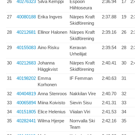
26
40276323
Silva Kemppi
Espoon
2:36.94
17
2:
Hiihtoseura
27
40080188
Erika Ingves
Närpes Kraft
2:37.88
19
2:
Skidförening
28
40212681
Ellinor Halonen
Närpes Kraft
2:39.16
26
2:
Skidförening
29
40155083
Aino Risku
Keravan
2:39.54
28
2:
Urheilijat
30
40212683
Johanna
Närpes Kraft
2:40.41
30
2:
Häggkvist
Skidförening
31
40198202
Emma
IF Femman
2:40.63
31
Korhonen
32
40404819
Anna Stenroos
Nakkilan Vire
2:40.70
32
33
40065894
Miina Koivisto
Sievin Sisu
2:41.31
33
34
40151805
Elice Helenius
Viialan Viri
2:41.53
34
35
40282441
Wilma Hjerpe
Norrvalla Ski
2:42.16
35
Team