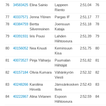
76
34583425
Elina Sainio
Lappeen
2:51.04
76
Riento
77
40337571
Jenna Ylönen
Pargas IF
2:51.17
77
78
40384759
Bertta
Joensuun
2:51.18
78
Silvennoinen
Kataja
79
40391931
Iiris Pousi
Lahden
2:51.39
79
Hiihtoseura
80
40156052
Nea Knuuti
Keminsuun
2:51.75
80
Kisa
81
40073527
Pinja Yläharju
Puumalan
2:51.82
81
Hiihtäjät
82
40157184
Olivia Kumara
Vähänkyrön
2:52.32
82
Viesti
83
40248266
Karoliina
Jämsänkosken
2:52.43
83
Hirvelä
Ilves
84
40222867
Alina Virtanen
Espoon
2:52.59
84
Hiihtoseura