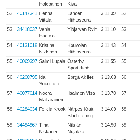
Holopainen
Kisa
52
40147341
Henna
Lahden
3:11.09
52
Viitala
Hiihtoseura
53
34418037
Venla
Ylöjärven Ryhti
3:11.10
53
Haataja
54
40131018
Kristina
Kouvolan
3:11.43
54
Nikkinen
Hiihtoseura
55
40069397
Saimi Lupala
Österby
3:11.55
55
Sportklubb
56
40208795
Ida
Borgå Akilles
3:13.63
56
Suuronen
57
40077014
Noora
Iisalmen Visa
3:13.70
57
Mäkäräinen
58
40284034
Felicia Krook
Närpes Kraft
3:14.09
58
Skidförening
59
34494967
Tiina
Nilsiän
3:14.90
59
Niskanen
Nujakka