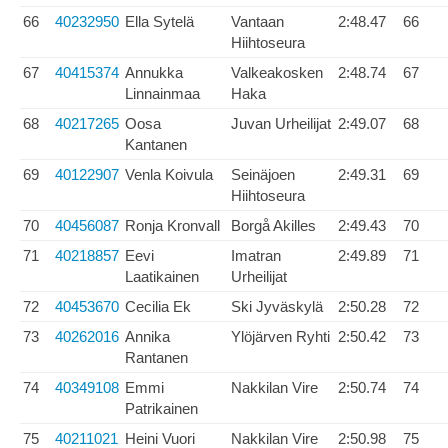
66
40232950
Ella Sytelä
Vantaan
2:48.47
66
Hiihtoseura
67
40415374
Annukka
Valkeakosken
2:48.74
67
Linnainmaa
Haka
68
40217265
Oosa
Juvan Urheilijat
2:49.07
68
Kantanen
69
40122907
Venla Koivula
Seinäjoen
2:49.31
69
Hiihtoseura
70
40456087
Ronja Kronvall
Borgå Akilles
2:49.43
70
71
40218857
Eevi
Imatran
2:49.89
71
Laatikainen
Urheilijat
72
40453670
Cecilia Ek
Ski Jyväskylä
2:50.28
72
73
40262016
Annika
Ylöjärven Ryhti
2:50.42
73
Rantanen
74
40349108
Emmi
Nakkilan Vire
2:50.74
74
Patrikainen
75
40211021
Heini Vuori
Nakkilan Vire
2:50.98
75