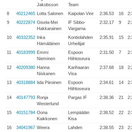
Jakobsson
Team
8
40212465
Lotta Salonen
Kaipolan Vire
2:36.53
16
2:
9
40222874
Gisela-Mei
IF Sibbo-
2:32.17
9
2:
Hakkarainen
Vargarna
10
40332352
Inka
Kontiolahden
2:35.91
15
2:
Hämäläinen
Urheilijat
11
40183999
Emmi
Espoon
2:31.50
7
2:
Nieminen
Hiihtoseura
12
40209380
Hanna
Karihaaran
2:37.68
18
2:
Niskanen
Visa
13
40318884
Iida Piiroinen
Espoon
2:34.61
14
2:
Hiihtoseura
14
40147793
Ronja
Pargas IF
2:38.36
21
2:
Westerlund
15
40151784
Oona
Lempäälän
2:38.52
22
2:
Kaikkonen
Kisa
16
34041967
Weera
Lahden
2:38.55
23
2: