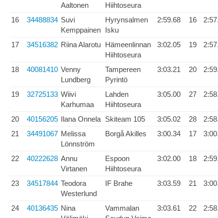
Aaltonen
Hiihtoseura
16
34488834
Suvi
Hyrynsalmen
2:59.68
16
2:57
Kemppainen
Isku
17
34516382
Riina Alarotu
Hämeenlinnan
3:02.05
19
2:57
Hiihtoseura
18
40081410
Venny
Tampereen
3:03.21
20
2:59
Lundberg
Pyrintö
19
32725133
Wiivi
Lahden
3:05.00
27
2:58
Karhumaa
Hiihtoseura
20
40156205
Ilana Onnela
Skiteam 105
3:05.02
28
2:58
21
34491067
Melissa
Borgå Akilles
3:00.34
17
3:00
Lönnström
22
40222628
Annu
Espoon
3:02.00
18
2:59
Virtanen
Hiihtoseura
23
34517844
Teodora
IF Brahe
3:03.59
21
3:00
Westerlund
24
40136435
Nina
Vammalan
3:03.61
22
2:58