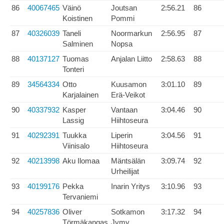
86
40067465
Väinö
Joutsan
2:56.21
86
Koistinen
Pommi
87
40326039
Taneli
Noormarkun
2:56.95
87
Salminen
Nopsa
88
40137127
Tuomas
Anjalan Liitto
2:58.63
88
Tonteri
89
34564334
Otto
Kuusamon
3:01.10
89
Karjalainen
Erä-Veikot
90
40337932
Kasper
Vantaan
3:04.46
90
Lassig
Hiihtoseura
91
40292391
Tuukka
Liperin
3:04.56
91
Viinisalo
Hiihtoseura
92
40213998
Aku Ilomaa
Mäntsälän
3:09.74
92
Urheilijat
93
40199176
Pekka
Inarin Yritys
3:10.96
93
Tervaniemi
94
40257836
Oliver
Sotkamon
3:17.32
94
Törmäkangas
Jymy