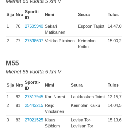
Miehet 65 vuotta 5 km V
Sportti-
Sija
Nro
Nimi
Seura
Tulos
ID
1
76
27509940
Sakari
Espoon Tapiot
14.47,0
Matikainen
2
77
27538607
Veikko Piirainen
Keimolan
15.00,2
Kaiku
M55
Miehet 55 vuotta 5 km V
Sportti-
Sija
Nro
Nimi
Seura
Tulos
ID
1
82
27517945
Kari Nurmi
Laukkosken Taimi
13.15,7
2
81
25443215
Reijo
Keimolan Kaiku
14.04,5
Viholainen
3
83
27021525
Klaus
Lovisa Tor-
15.13,6
Sjöblom
Loviisan Tor