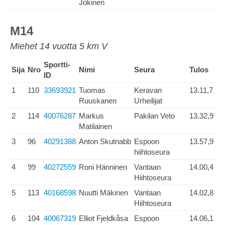
Jokinen
M14
Miehet 14 vuotta 5 km V
Sportti-
Sija
Nro
Nimi
Seura
Tulos
ID
1
110
33693921
Tuomas
Keravan
13.11,7
Ruuskanen
Urheilijat
2
114
40076287
Markus
Pakilan Veto
13.32,9
Matilainen
3
96
40291388
Anton Skutnabb
Espoon
13.57,9
hiihtoseura
4
99
40272559
Roni Hänninen
Vantaan
14.00,4
Hiihtoseura
5
113
40168598
Nuutti Mäkinen
Vantaan
14.02,8
Hiihtoseura
6
104
40067319
Elliot Fjeldkåsa
Espoon
14.06,1