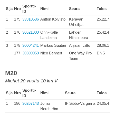
Sportti-
Sija
Nro
Nimi
Seura
Tulos
ID
1
179
33910536
Antton Koivisto
Keravan
25.22,7
Urheilijat
2
176
30621909
Onni-Kalle
Lahden
25.42,4
Lahdelma
Hiihtoseura
3
178
30004241
Markus Suutari
Anjalan Liitto
28.06,1
177
30309959
Nico Bennert
One Way Pro
DNS
Team
M20
Miehet 20 vuotta 10 km V
Sportti-
Sija
Nro
Nimi
Seura
Tulos
ID
1
186
30267143
Jonas
IF Sibbo-Vargarna
24.05,4
Nordström