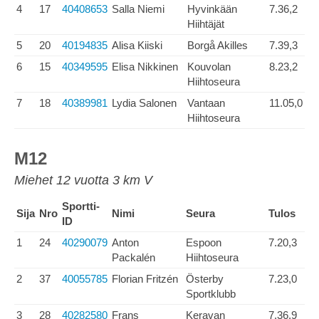
4
17
40408653
Salla Niemi
Hyvinkään
7.36,2
Hiihtäjät
5
20
40194835
Alisa Kiiski
Borgå Akilles
7.39,3
6
15
40349595
Elisa Nikkinen
Kouvolan
8.23,2
Hiihtoseura
7
18
40389981
Lydia Salonen
Vantaan
11.05,0
Hiihtoseura
M12
Miehet 12 vuotta 3 km V
Sportti-
Sija
Nro
Nimi
Seura
Tulos
ID
1
24
40290079
Anton
Espoon
7.20,3
Packalén
Hiihtoseura
2
37
40055785
Florian Fritzén
Österby
7.23,0
Sportklubb
3
28
40282580
Frans
Keravan
7.36,9