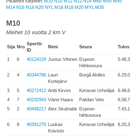
Pikalinkit sarjoihin:
M10
N10
M12
N12
N14
M65
M55
M45
M14
N16
N18
N20
NYL
M16
M18
M20
MYL
M35
M10
Miehet 10 vuotta 2 km V
Sportti-
Sija
Nro
Nimi
Seura
Tulos
ID
1
6
40124159
Justus Vihinen
Espoon
5.48,3
Hiihtoseura
2
4
40344786
Lauri
Borgå Akilles
6.29,0
Kortejärvi
3
5
40272412
Antti Kirves
Keravan Urheilijat
6.48,6
4
7
40232943
Väinö Haara
Pakilan Veto
6.58,7
5
2
40448217
Alex Skutnabb
Espoon
7.43,1
hiihtoseura
6
8
40391270
Luukas
Keravan Urheilijat
8.20,3
Koivisto