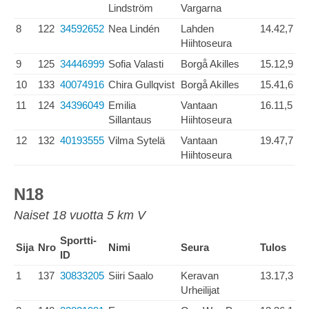
Lindström
Vargarna
8
122
34592652
Nea Lindén
Lahden
14.42,7
Hiihtoseura
9
125
34446999
Sofia Valasti
Borgå Akilles
15.12,9
10
133
40074916
Chira Gullqvist
Borgå Akilles
15.41,6
11
124
34396049
Emilia
Vantaan
16.11,5
Sillantaus
Hiihtoseura
12
132
40193555
Vilma Sytelä
Vantaan
19.47,7
Hiihtoseura
N18
Naiset 18 vuotta 5 km V
Sportti-
Sija
Nro
Nimi
Seura
Tulos
ID
1
137
30833205
Siiri Saalo
Keravan
13.17,3
Urheilijat