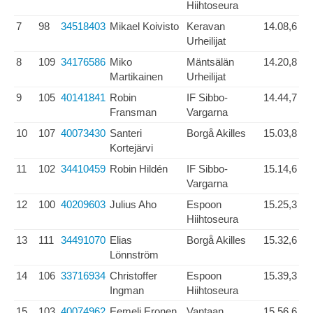
Hiihtoseura
7
98
34518403
Mikael Koivisto
Keravan
14.08,6
Urheilijat
8
109
34176586
Miko
Mäntsälän
14.20,8
Martikainen
Urheilijat
9
105
40141841
Robin
IF Sibbo-
14.44,7
Fransman
Vargarna
10
107
40073430
Santeri
Borgå Akilles
15.03,8
Kortejärvi
11
102
34410459
Robin Hildén
IF Sibbo-
15.14,6
Vargarna
12
100
40209603
Julius Aho
Espoon
15.25,3
Hiihtoseura
13
111
34491070
Elias
Borgå Akilles
15.32,6
Lönnström
14
106
33716934
Christoffer
Espoon
15.39,3
Ingman
Hiihtoseura
15
103
40074962
Eemeli Eronen
Vantaan
15.56,6