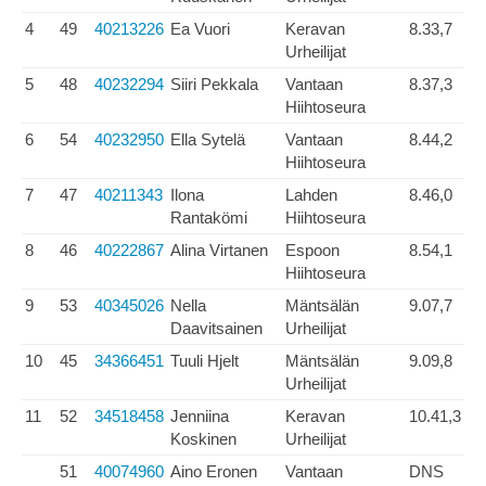
4
49
40213226
Ea Vuori
Keravan
8.33,7
Urheilijat
5
48
40232294
Siiri Pekkala
Vantaan
8.37,3
Hiihtoseura
6
54
40232950
Ella Sytelä
Vantaan
8.44,2
Hiihtoseura
7
47
40211343
Ilona
Lahden
8.46,0
Rantakömi
Hiihtoseura
8
46
40222867
Alina Virtanen
Espoon
8.54,1
Hiihtoseura
9
53
40345026
Nella
Mäntsälän
9.07,7
Daavitsainen
Urheilijat
10
45
34366451
Tuuli Hjelt
Mäntsälän
9.09,8
Urheilijat
11
52
34518458
Jenniina
Keravan
10.41,3
Koskinen
Urheilijat
51
40074960
Aino Eronen
Vantaan
DNS