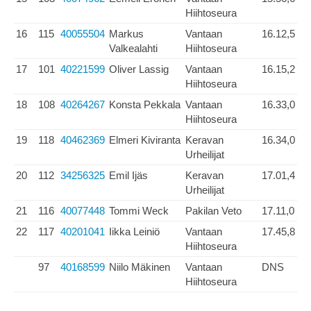
Hiihtoseura
16
115
40055504
Markus
Vantaan
16.12,5
Valkealahti
Hiihtoseura
17
101
40221599
Oliver Lassig
Vantaan
16.15,2
Hiihtoseura
18
108
40264267
Konsta Pekkala
Vantaan
16.33,0
Hiihtoseura
19
118
40462369
Elmeri Kiviranta
Keravan
16.34,0
Urheilijat
20
112
34256325
Emil Ijäs
Keravan
17.01,4
Urheilijat
21
116
40077448
Tommi Weck
Pakilan Veto
17.11,0
22
117
40201041
Iikka Leiniö
Vantaan
17.45,8
Hiihtoseura
97
40168599
Niilo Mäkinen
Vantaan
DNS
Hiihtoseura