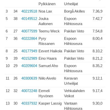
Pylkkänen
Urheilijat
3
34
40219518
Noa Lax
Borgå Akilles
7.36,9
5
38
40149512
Jouka
Espoon
7.42,7
Aaltonen
Hiihtoseura
6
27
40077599
Teemu Weck
Pakilan Veto
7.54,8
7
36
40222864
Pyry
Espoon
8.00,4
Riissanen
Hiihtoseura
8
25
40177949
Eevert Haikola
Pakilan Veto
8.10,2
9
39
40152989
Eino Haara
Pakilan Veto
8.21,2
10
29
40209604
Samuel Aho
Espoon
8.35,2
Hiihtoseura
11
26
40300639
Niilo Aivelo
Keravan
9.12,1
Urheilijat
12
32
40072248
Eemeli
Vehkalahden
9.17,4
Hyvönen
Veikot
13
30
40337932
Kasper Lassig
Vantaan
9.30,0
Hiihtoseura