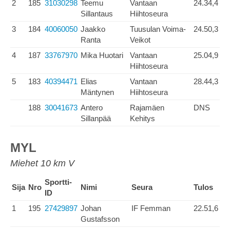
2
185
31030298
Teemu
Vantaan
24.34,4
Sillantaus
Hiihtoseura
3
184
40060050
Jaakko
Tuusulan Voima-
24.50,3
Ranta
Veikot
4
187
33767970
Mika Huotari
Vantaan
25.04,9
Hiihtoseura
5
183
40394471
Elias
Vantaan
28.44,3
Mäntynen
Hiihtoseura
188
30041673
Antero
Rajamäen
DNS
Sillanpää
Kehitys
MYL
Miehet 10 km V
Sportti-
Sija
Nro
Nimi
Seura
Tulos
ID
1
195
27429897
Johan
IF Femman
22.51,6
Gustafsson