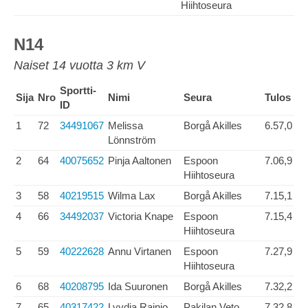
Hiihtoseura
N14
Naiset 14 vuotta 3 km V
Sportti-
Sija
Nro
Nimi
Seura
Tulos
ID
1
72
34491067
Melissa
Borgå Akilles
6.57,0
Lönnström
2
64
40075652
Pinja Aaltonen
Espoon
7.06,9
Hiihtoseura
3
58
40219515
Wilma Lax
Borgå Akilles
7.15,1
4
66
34492037
Victoria Knape
Espoon
7.15,4
Hiihtoseura
5
59
40222628
Annu Virtanen
Espoon
7.27,9
Hiihtoseura
6
68
40208795
Ida Suuronen
Borgå Akilles
7.32,2
7
65
40317422
Lyydia Rainio
Pakilan Veto
7.32,8