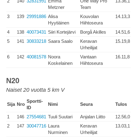
2
140
32831991
Emma
One Way Pro
13.36,1
Metzner
Team
3
139
29991886
Alisa
Kouvolan
14.13,3
Hyytiäinen
Hiihtoseura
4
138
40073431
Siiri Kortejärvi
Borgå Akilles
14.51,6
5
141
30833218
Saara Saalo
Keravan
15.19,8
Urheilijat
6
142
40081578
Noora
Vantaan
16.11,8
Koskelainen
Hiihtoseura
N20
Naiset 20 vuotta 5 km V
Sportti-
Sija
Nro
Nimi
Seura
Tulos
ID
1
146
27554681
Tuuli Suutari
Anjalan Liitto
12.56,0
2
147
30047716
Laura
Keravan
13.03,1
Nurminen
Urheilijat