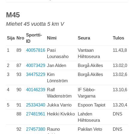
M45
Miehet 45 vuotta 5 km V
Sportti-
Sija
Nro
Nimi
Seura
Tulos
ID
1
89
40057816
Pasi
Vantaan
11.43,8
Lounasaho
Hiihtoseura
2
87
40073429
Jan Alden
Borgå Akilles
13.02,0
3
93
34475229
Kim
Borgå Akilles
13.02,6
Lönnström
4
90
40146239
Ralf
IF Sibbo-
13.10,6
Wadenström
Vargarna
5
91
25334340
Jukka Varrio
Espoon Tapiot
13.20,4
88
27481961
Heikki Kivikko
Lahden
DNS
Hiihtoseura
92
27457380
Rauno
Pakilan Veto
DNS