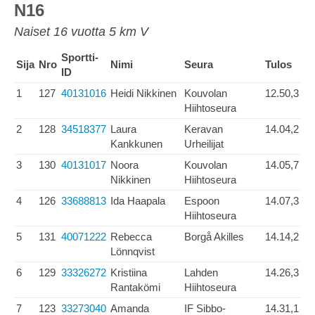
N16
Naiset 16 vuotta 5 km V
Sportti-
Sija
Nro
Nimi
Seura
Tulos
ID
1
127
40131016
Heidi Nikkinen
Kouvolan
12.50,3
Hiihtoseura
2
128
34518377
Laura
Keravan
14.04,2
Kankkunen
Urheilijat
3
130
40131017
Noora
Kouvolan
14.05,7
Nikkinen
Hiihtoseura
4
126
33688813
Ida Haapala
Espoon
14.07,3
Hiihtoseura
5
131
40071222
Rebecca
Borgå Akilles
14.14,2
Lönnqvist
6
129
33326272
Kristiina
Lahden
14.26,3
Rantakömi
Hiihtoseura
7
123
33273040
Amanda
IF Sibbo-
14.31,1