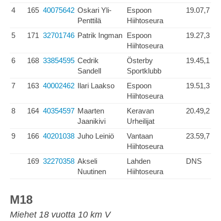
4
165
40075642
Oskari Yli-
Espoon
19.07,7
Penttilä
Hiihtoseura
5
171
32701746
Patrik Ingman
Espoon
19.27,3
Hiihtoseura
6
168
33854595
Cedrik
Österby
19.45,1
Sandell
Sportklubb
7
163
40002462
Ilari Laakso
Espoon
19.51,3
Hiihtoseura
8
164
40354597
Maarten
Keravan
20.49,2
Jaanikivi
Urheilijat
9
166
40201038
Juho Leiniö
Vantaan
23.59,7
Hiihtoseura
169
32270358
Akseli
Lahden
DNS
Nuutinen
Hiihtoseura
M18
Miehet 18 vuotta 10 km V