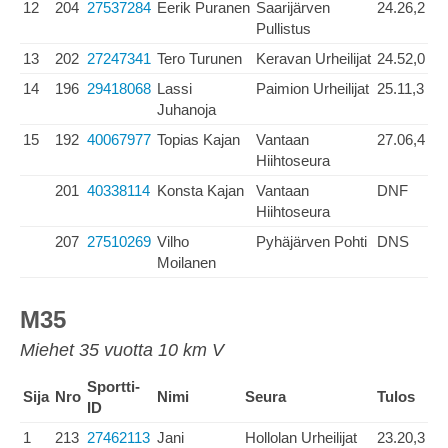
12
204
27537284
Eerik Puranen
Saarijärven
24.26,2
Pullistus
13
202
27247341
Tero Turunen
Keravan Urheilijat
24.52,0
14
196
29418068
Lassi
Paimion Urheilijat
25.11,3
Juhanoja
15
192
40067977
Topias Kajan
Vantaan
27.06,4
Hiihtoseura
201
40338114
Konsta Kajan
Vantaan
DNF
Hiihtoseura
207
27510269
Vilho
Pyhäjärven Pohti
DNS
Moilanen
M35
Miehet 35 vuotta 10 km V
Sportti-
Sija
Nro
Nimi
Seura
Tulos
ID
1
213
27462113
Jani
Hollolan Urheilijat
23.20,3