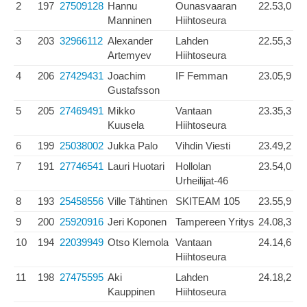
2
197
27509128
Hannu
Ounasvaaran
22.53,0
Manninen
Hiihtoseura
3
203
32966112
Alexander
Lahden
22.55,3
Artemyev
Hiihtoseura
4
206
27429431
Joachim
IF Femman
23.05,9
Gustafsson
5
205
27469491
Mikko
Vantaan
23.35,3
Kuusela
Hiihtoseura
6
199
25038002
Jukka Palo
Vihdin Viesti
23.49,2
7
191
27746541
Lauri Huotari
Hollolan
23.54,0
Urheilijat-46
8
193
25458556
Ville Tähtinen
SKITEAM 105
23.55,9
9
200
25920916
Jeri Koponen
Tampereen Yritys
24.08,3
10
194
22039949
Otso Klemola
Vantaan
24.14,6
Hiihtoseura
11
198
27475595
Aki
Lahden
24.18,2
Kauppinen
Hiihtoseura