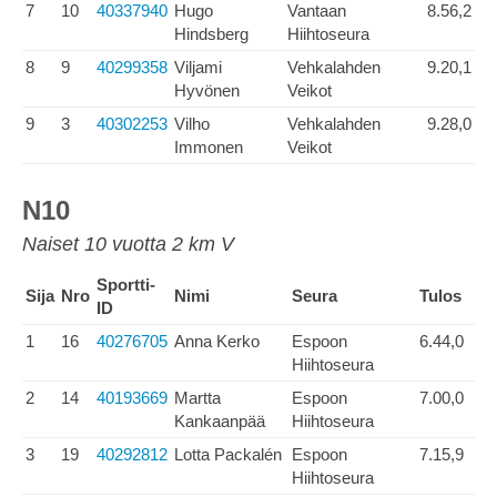
7
10
40337940
Hugo
Vantaan
8.56,2
Hindsberg
Hiihtoseura
8
9
40299358
Viljami
Vehkalahden
9.20,1
Hyvönen
Veikot
9
3
40302253
Vilho
Vehkalahden
9.28,0
Immonen
Veikot
N10
Naiset 10 vuotta 2 km V
Sportti-
Sija
Nro
Nimi
Seura
Tulos
ID
1
16
40276705
Anna Kerko
Espoon
6.44,0
Hiihtoseura
2
14
40193669
Martta
Espoon
7.00,0
Kankaanpää
Hiihtoseura
3
19
40292812
Lotta Packalén
Espoon
7.15,9
Hiihtoseura