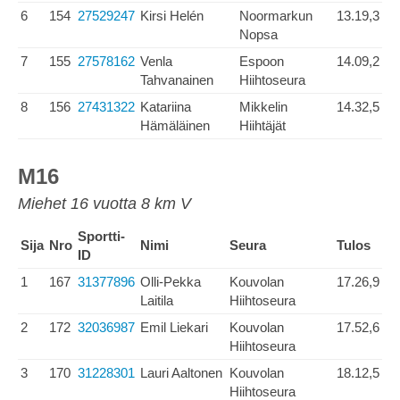
6
154
27529247
Kirsi Helén
Noormarkun
13.19,3
Nopsa
7
155
27578162
Venla
Espoon
14.09,2
Tahvanainen
Hiihtoseura
8
156
27431322
Katariina
Mikkelin
14.32,5
Hämäläinen
Hiihtäjät
M16
Miehet 16 vuotta 8 km V
Sportti-
Sija
Nro
Nimi
Seura
Tulos
ID
1
167
31377896
Olli-Pekka
Kouvolan
17.26,9
Laitila
Hiihtoseura
2
172
32036987
Emil Liekari
Kouvolan
17.52,6
Hiihtoseura
3
170
31228301
Lauri Aaltonen
Kouvolan
18.12,5
Hiihtoseura