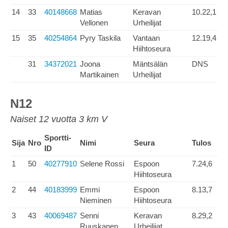
14
33
40148668
Matias
Keravan
10.22,1
Vellonen
Urheilijat
15
35
40254864
Pyry Taskila
Vantaan
12.19,4
Hiihtoseura
31
34372021
Joona
Mäntsälän
DNS
Martikainen
Urheilijat
N12
Naiset 12 vuotta 3 km V
Sportti-
Sija
Nro
Nimi
Seura
Tulos
ID
1
50
40277910
Selene Rossi
Espoon
7.24,6
Hiihtoseura
2
44
40183999
Emmi
Espoon
8.13,7
Nieminen
Hiihtoseura
3
43
40069487
Senni
Keravan
8.29,2
Ruuskanen
Urheilijat