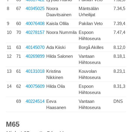
8
67
40345025
Noora
Mäntsälän
7.34,5
Daavitsainen
Urheilijat
9
60
40076408
Kaisla Ollila
Pakilan Veto
7.39,4
10
70
40278157
Noora Nummila
Espoon
7.47,4
Hiihtoseura
11
63
40145070
Ada Kiiski
Borgå Akilles
8.12,0
12
71
40269899
Hilda Salonen
Vantaan
8.18,1
Hiihtoseura
13
61
40131018
Kristina
Kouvolan
8.23,1
Nikkinen
Hiihtoseura
14
62
40075609
Hilda Oila
Espoon
8.31,3
Hiihtoseura
69
40224514
Eeva
Vantaan
DNS
Haasanen
Hiihtoseura
M65