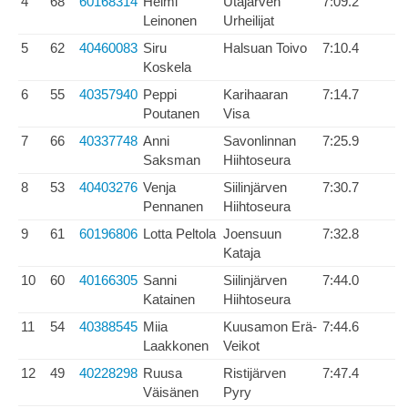
4
68
60168314
Helmi
Utajärven
7:09.2
Leinonen
Urheilijat
5
62
40460083
Siru
Halsuan Toivo
7:10.4
Koskela
6
55
40357940
Peppi
Karihaaran
7:14.7
Poutanen
Visa
7
66
40337748
Anni
Savonlinnan
7:25.9
Saksman
Hiihtoseura
8
53
40403276
Venja
Siilinjärven
7:30.7
Pennanen
Hiihtoseura
9
61
60196806
Lotta Peltola
Joensuun
7:32.8
Kataja
10
60
40166305
Sanni
Siilinjärven
7:44.0
Katainen
Hiihtoseura
11
54
40388545
Miia
Kuusamon Erä-
7:44.6
Laakkonen
Veikot
12
49
40228298
Ruusa
Ristijärven
7:47.4
Väisänen
Pyry