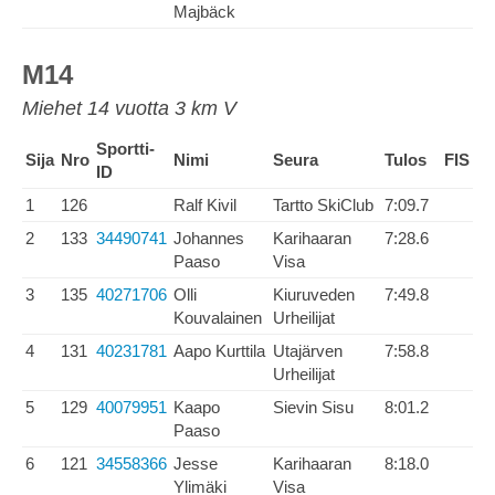
Majbäck
M14
Miehet 14 vuotta 3 km V
Sportti-
Sija
Nro
Nimi
Seura
Tulos
FIS
ID
1
126
Ralf Kivil
Tartto SkiClub
7:09.7
2
133
34490741
Johannes
Karihaaran
7:28.6
Paaso
Visa
3
135
40271706
Olli
Kiuruveden
7:49.8
Kouvalainen
Urheilijat
4
131
40231781
Aapo Kurttila
Utajärven
7:58.8
Urheilijat
5
129
40079951
Kaapo
Sievin Sisu
8:01.2
Paaso
6
121
34558366
Jesse
Karihaaran
8:18.0
Ylimäki
Visa