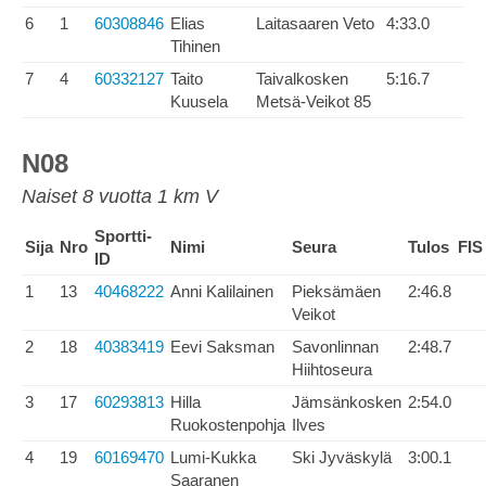
6
1
60308846
Elias
Laitasaaren Veto
4:33.0
Tihinen
7
4
60332127
Taito
Taivalkosken
5:16.7
Kuusela
Metsä-Veikot 85
N08
Naiset 8 vuotta 1 km V
Sportti-
Sija
Nro
Nimi
Seura
Tulos
FIS
ID
1
13
40468222
Anni Kalilainen
Pieksämäen
2:46.8
Veikot
2
18
40383419
Eevi Saksman
Savonlinnan
2:48.7
Hiihtoseura
3
17
60293813
Hilla
Jämsänkosken
2:54.0
Ruokostenpohja
Ilves
4
19
60169470
Lumi-Kukka
Ski Jyväskylä
3:00.1
Saaranen