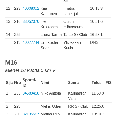
85
12
223
40008092
Kiia
Imatran
16:18.3
Karttunen
Urheilijat
13
216
33052070
Helmi
Oulun
16:51.6
Kukkonen
Hiihtoseura
14
225
Laura Tamm
Tartto SkiClub
16:58.1
219
40077744
Enni-Sofia
Ylivieskan
DNS
Saari
Kuula
M16
Miehet 16 vuotta 5 km V
Sportti-
Sija
Nro
Nimi
Seura
Tulos
FIS
ID
1
233
34589458
Niko Anttola
Karihaaran
11:59.9
Visa
2
229
Mehis Udam
RR SkiClub
12:25.0
3
230
32135587
Matias Riipi
Karihaaran
13:10.3