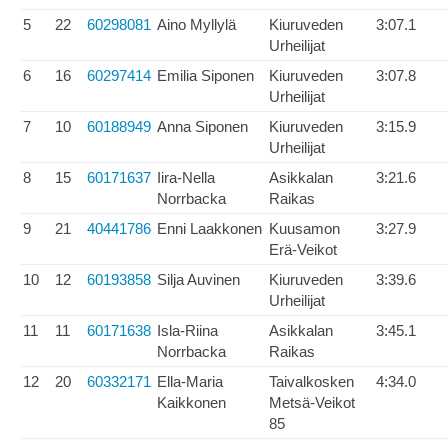
5
22
60298081
Aino Myllylä
Kiuruveden
3:07.1
Urheilijat
6
16
60297414
Emilia Siponen
Kiuruveden
3:07.8
Urheilijat
7
10
60188949
Anna Siponen
Kiuruveden
3:15.9
Urheilijat
8
15
60171637
Iira-Nella
Asikkalan
3:21.6
Norrbacka
Raikas
9
21
40441786
Enni Laakkonen
Kuusamon
3:27.9
Erä-Veikot
10
12
60193858
Silja Auvinen
Kiuruveden
3:39.6
Urheilijat
11
11
60171638
Isla-Riina
Asikkalan
3:45.1
Norrbacka
Raikas
12
20
60332171
Ella-Maria
Taivalkosken
4:34.0
Kaikkonen
Metsä-Veikot
85