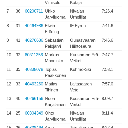
Viinisalo
Kataja
7
36
60200711
Ukko
Nivalan
7:26.4
Järviluoma
Urheilijat
8
31
40464986
Elwin
IF Fyren
7:41.6
Fröding
9
41
40276636
Sebastian
Ounasvaaran
7:46.6
Palojärvi
Hiihtoseura
10
32
60311356
Markus
Kuusamon Erä-
7:47.7
Maaninka
Veikot
11
39
40398078
Topias
Kuhmo-Ski
7:53.1
Pääkkönen
12
33
40463260
Matias
Laitasaaren
7:57.0
Tihinen
Veto
13
40
40266156
Nooa
Kuusamon Erä-
8:09.7
Karjalainen
Veikot
14
25
60304349
Ohto
Nivalan
8:11.4
Järviluoma
Urheilijat
15
26
40339464
Arno
Taivalkosken
8:27.4