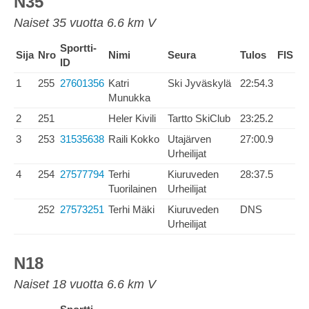
N35
Naiset 35 vuotta 6.6 km V
Sportti-
Sija
Nro
Nimi
Seura
Tulos
FIS
ID
1
255
27601356
Katri
Ski Jyväskylä
22:54.3
Munukka
2
251
Heler Kivili
Tartto SkiClub
23:25.2
3
253
31535638
Raili Kokko
Utajärven
27:00.9
Urheilijat
4
254
27577794
Terhi
Kiuruveden
28:37.5
Tuorilainen
Urheilijat
252
27573251
Terhi Mäki
Kiuruveden
DNS
Urheilijat
N18
Naiset 18 vuotta 6.6 km V