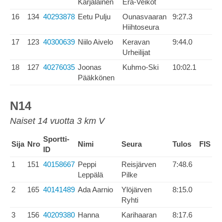
Karjalainen
Erä-Veikot
16
134
40293878
Eetu Pulju
Ounasvaaran
9:27.3
Hiihtoseura
17
123
40300639
Niilo Aivelo
Keravan
9:44.0
Urheilijat
18
127
40276035
Joonas
Kuhmo-Ski
10:02.1
Pääkkönen
N14
Naiset 14 vuotta 3 km V
Sportti-
Sija
Nro
Nimi
Seura
Tulos
FIS
ID
1
151
40158667
Peppi
Reisjärven
7:48.6
Leppälä
Pilke
2
165
40141489
Ada Aarnio
Ylöjärven
8:15.0
Ryhti
3
156
40209380
Hanna
Karihaaran
8:17.6