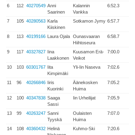
6
112
40270549
Anni
Kalannin
6:52.3
Saarinen
Vankka
7
105
40280563
Karla
Sotkamon Jymy
6:57.7
Kiiskinen
8
113
40199166
Laura Ojala
Ounasvaaran
6:58.7
Hiihtoseura
9
117
40327827
Iina
Kuusamon Erä-
7:00.0
Laakkonen
Veikot
10
103
60301767
Iita
Yli-Iin Naseva
7:02.6
Kimpimäki
11
96
40266846
Iiris
Äänekosken
7:05.2
Kuorinki
Huima
12
100
40347838
Saaga
Iin Urheilijat
7:05.9
Sassi
13
99
40263247
Sanni
Oulaisten
7:07.0
Tyyskä
Huima
14
108
40360432
Helinä
Kuhmo-Ski
7:20.6
Niskanen