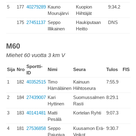
5
177
40279289
Kauno
Kuopion
9:34.2
Mourujärvi
Hiihtäjät
175
27451137
Seppo
Haukiputaan
DNS
Illikainen
Heitto
M60
Miehet 60 vuotta 3 km V
Sportti-
Sija
Nro
Nimi
Seura
Tulos
FIS
ID
1
182
40352515
Timo
Kainuun
7:55.9
Hämäläinen
Hiihtoseura
2
184
27439007
Kari
Suomussalmen
8:29.1
Hyttinen
Rasti
3
183
40141481
Matti
Kortelan Ryhti
9:07.3
Pesälä
4
181
27536858
Seppo
Kuusamon Erä-
9:30.7
Pajuniva
Veikot