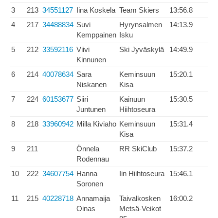
3
213
34551127
Iina Koskela
Team Skiers
13:56.8
4
217
34488834
Suvi
Hyrynsalmen
14:13.9
Kemppainen
Isku
5
212
33592116
Viivi
Ski Jyväskylä
14:49.9
Kinnunen
6
214
40078634
Sara
Keminsuun
15:20.1
Niskanen
Kisa
7
224
60153677
Siiri
Kainuun
15:30.5
Juntunen
Hiihtoseura
8
218
33960942
Milla Kiviaho
Keminsuun
15:31.4
Kisa
9
211
Önnela
RR SkiClub
15:37.2
Rodennau
10
222
34607754
Hanna
Iin Hiihtoseura
15:46.1
Soronen
11
215
40228718
Annamaija
Taivalkosken
16:00.2
Oinas
Metsä-Veikot