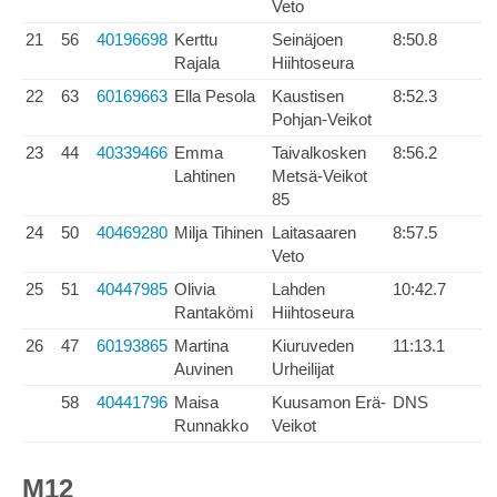
Veto
21
56
40196698
Kerttu
Seinäjoen
8:50.8
Rajala
Hiihtoseura
22
63
60169663
Ella Pesola
Kaustisen
8:52.3
Pohjan-Veikot
23
44
40339466
Emma
Taivalkosken
8:56.2
Lahtinen
Metsä-Veikot
85
24
50
40469280
Milja Tihinen
Laitasaaren
8:57.5
Veto
25
51
40447985
Olivia
Lahden
10:42.7
Rantakömi
Hiihtoseura
26
47
60193865
Martina
Kiuruveden
11:13.1
Auvinen
Urheilijat
58
40441796
Maisa
Kuusamon Erä-
DNS
Runnakko
Veikot
M12