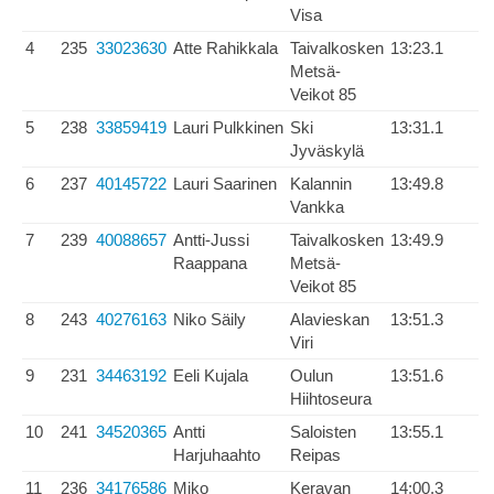
Visa
4
235
33023630
Atte Rahikkala
Taivalkosken
13:23.1
Metsä-
Veikot 85
5
238
33859419
Lauri Pulkkinen
Ski
13:31.1
Jyväskylä
6
237
40145722
Lauri Saarinen
Kalannin
13:49.8
Vankka
7
239
40088657
Antti-Jussi
Taivalkosken
13:49.9
Raappana
Metsä-
Veikot 85
8
243
40276163
Niko Säily
Alavieskan
13:51.3
Viri
9
231
34463192
Eeli Kujala
Oulun
13:51.6
Hiihtoseura
10
241
34520365
Antti
Saloisten
13:55.1
Harjuhaahto
Reipas
11
236
34176586
Miko
Keravan
14:00.3