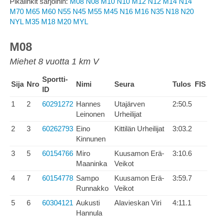
Pikalinkit sarjoihin:
M08
N08
M10
N10
M12
N12
M14
N14
M70
M65
M60
N55
N45
M55
M45
N16
M16
N35
N18
N20
NYL
M35
M18
M20
MYL
M08
Miehet 8 vuotta 1 km V
Sportti-
Sija
Nro
Nimi
Seura
Tulos
FIS
ID
1
2
60291272
Hannes
Utajärven
2:50.5
Leinonen
Urheilijat
2
3
60262793
Eino
Kittilän Urheilijat
3:03.2
Kinnunen
3
5
60154766
Miro
Kuusamon Erä-
3:10.6
Maaninka
Veikot
4
7
60154778
Sampo
Kuusamon Erä-
3:59.7
Runnakko
Veikot
5
6
60304121
Aukusti
Alavieskan Viri
4:11.1
Hannula