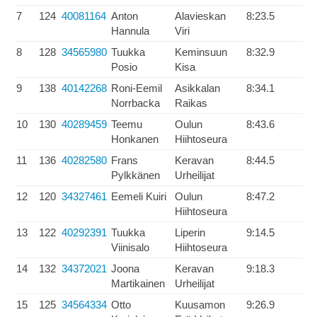
7
124
40081164
Anton
Alavieskan
8:23.5
Hannula
Viri
8
128
34565980
Tuukka
Keminsuun
8:32.9
Posio
Kisa
9
138
40142268
Roni-Eemil
Asikkalan
8:34.1
Norrbacka
Raikas
10
130
40289459
Teemu
Oulun
8:43.6
Honkanen
Hiihtoseura
11
136
40282580
Frans
Keravan
8:44.5
Pylkkänen
Urheilijat
12
120
34327461
Eemeli Kuiri
Oulun
8:47.2
Hiihtoseura
13
122
40292391
Tuukka
Liperin
9:14.5
Viinisalo
Hiihtoseura
14
132
34372021
Joona
Keravan
9:18.3
Martikainen
Urheilijat
15
125
34564334
Otto
Kuusamon
9:26.9