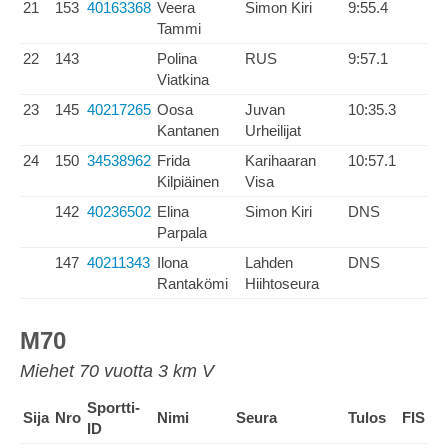
21
153
40163368
Veera
Simon Kiri
9:55.4
Tammi
22
143
Polina
RUS
9:57.1
Viatkina
23
145
40217265
Oosa
Juvan
10:35.3
Kantanen
Urheilijat
24
150
34538962
Frida
Karihaaran
10:57.1
Kilpiäinen
Visa
142
40236502
Elina
Simon Kiri
DNS
Parpala
147
40211343
Ilona
Lahden
DNS
Rantakömi
Hiihtoseura
M70
Miehet 70 vuotta 3 km V
Sportti-
Sija
Nro
Nimi
Seura
Tulos
FIS
ID