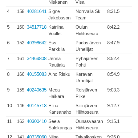
Niskanen
Visa
4
158
40281641
Signe
Norrvalla Ski
8:31.5
Jakobsson
Team
5
160
34517718
Katriina
Oulun
8:42.2
Vuollet
Hiihtoseura
6
152
40398642
Essi
Pudasjärven
8:47.9
Parkkila
Urheilijat
7
161
34469808
Jenna
Pyhäjärven
8:52.4
Rautiala
Pohti
8
166
40155083
Aino Risku
Keravan
8:54.9
Urheilijat
9
159
40240635
Meea
Reisjärven
9:03.3
Haikara
Pilke
10
146
40145718
Elina
Siilinjärven
9:12.7
Kansanaho
Hiihtoseura
11
162
40300410
Seela
Ounasvaaran
9:15.1
Salokangas
Hiihtoseura
12
141
40335060
Niina
Taivalkosken
9:26.0