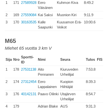
1
171
27589928
Eero
Kuhmon Kiva
8:49.2
Väisänen
2
169
27559084
Kai Saksi
Muonion Kiri
9:11.9
3
170
30163535
Kalle
Kuusamon Erä-
10:00.6
Saapunki
Veikot
M65
Miehet 65 vuotta 3 km V
Sportti-
Sija
Nro
Nimi
Seura
Tulos
FIS
ID
1
178
27531138
Aito
Kiuruveden
7:53.8
Pennanen
Urheilijat
2
174
27312454
Eero
Kuopion
8:39.3
Lappalainen
Hiihtäjät
3
176
40142131
Paavo Oilinki
Utajärven
8:54.7
Urheilijat
4
179
Adrian Blake
AUS
9:31.3