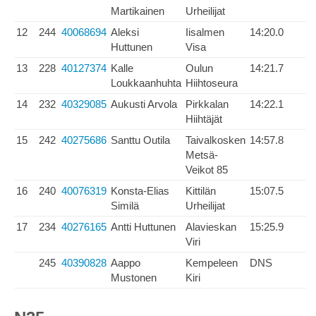
Martikainen
Urheilijat
12
244
40068694
Aleksi
Iisalmen
14:20.0
Huttunen
Visa
13
228
40127374
Kalle
Oulun
14:21.7
Loukkaanhuhta
Hiihtoseura
14
232
40329085
Aukusti Arvola
Pirkkalan
14:22.1
Hiihtäjät
15
242
40275686
Santtu Outila
Taivalkosken
14:57.8
Metsä-
Veikot 85
16
240
40076319
Konsta-Elias
Kittilän
15:07.5
Similä
Urheilijat
17
234
40276165
Antti Huttunen
Alavieskan
15:25.9
Viri
245
40390828
Aappo
Kempeleen
DNS
Mustonen
Kiri