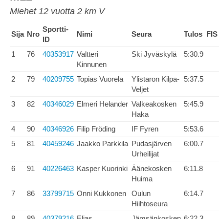
Miehet 12 vuotta 2 km V
Sportti-
Sija
Nro
Nimi
Seura
Tulos
FIS
ID
1
76
40353917
Valtteri
Ski Jyväskylä
5:30.9
Kinnunen
2
79
40209755
Topias Vuorela
Ylistaron Kilpa-
5:37.5
Veljet
3
82
40346029
Elmeri Helander
Valkeakosken
5:45.9
Haka
4
90
40346926
Filip Fröding
IF Fyren
5:53.6
5
81
40459246
Jaakko Parkkila
Pudasjärven
6:00.7
Urheilijat
6
91
40226463
Kasper Kuorinki
Äänekosken
6:11.8
Huima
7
86
33799715
Onni Kukkonen
Oulun
6:14.7
Hiihtoseura
8
89
40379216
Elias
Jämsänkosken
6:22.3