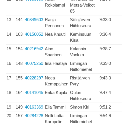
Rokolampi
Metsä-Veikot
85
13
144
40349603
Ranja
Siilinjärven
9:33.0
Pennanen
Hiihtoseura
14
163
40156052
Nea Knuuti
Keminsuun
9:36.4
Kisa
15
154
40216942
Aino
Kalannin
9:38.7
Saarinen
Vankka
16
148
40075250
Iina Haataja
Limingan
9:39.0
Niittomiehet
17
155
40228297
Neea
Ristijärven
9:43.3
Kemppainen
Pyry
18
164
40141045
Erika Kujala
Oulun
9:47.4
Hiihtoseura
19
149
40163369
Ella Tammi
Simon Kiri
9:51.2
20
157
40284228
Nelli-Lotta
Limingan
9:54.9
Karppelin
Niittomiehet