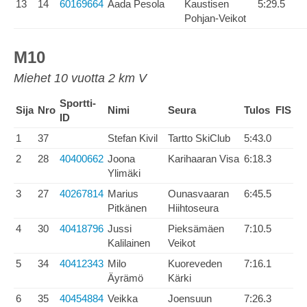
13
14
60169664
Aada Pesola
Kaustisen
5:29.5
Pohjan-Veikot
M10
Miehet 10 vuotta 2 km V
Sportti-
Sija
Nro
Nimi
Seura
Tulos
FIS
ID
1
37
Stefan Kivil
Tartto SkiClub
5:43.0
2
28
40400662
Joona
Karihaaran Visa
6:18.3
Ylimäki
3
27
40267814
Marius
Ounasvaaran
6:45.5
Pitkänen
Hiihtoseura
4
30
40418796
Jussi
Pieksämäen
7:10.5
Kalilainen
Veikot
5
34
40412343
Milo
Kuoreveden
7:16.1
Äyrämö
Kärki
6
35
40454884
Veikka
Joensuun
7:26.3