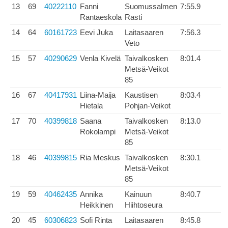
13
69
40222110
Fanni
Suomussalmen
7:55.9
Rantaeskola
Rasti
14
64
60161723
Eevi Juka
Laitasaaren
7:56.3
Veto
15
57
40290629
Venla Kivelä
Taivalkosken
8:01.4
Metsä-Veikot
85
16
67
40417931
Liina-Maija
Kaustisen
8:03.4
Hietala
Pohjan-Veikot
17
70
40399818
Saana
Taivalkosken
8:13.0
Rokolampi
Metsä-Veikot
85
18
46
40399815
Ria Meskus
Taivalkosken
8:30.1
Metsä-Veikot
85
19
59
40462435
Annika
Kainuun
8:40.7
Heikkinen
Hiihtoseura
20
45
60306823
Sofi Rinta
Laitasaaren
8:45.8