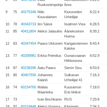
Ruokostenpohja
Ilves
9
75
40275348
Niilo
Kiuruveden
6:22.4
Kouvalainen
Urheilijat
10
78
40343733
Iiro Säisä
Iisalmen Visa
6:28.5
11
85
40411804
Aleksi Jalasaho
Äänekosken
6:39.2
Huima
12
83
40347454
Paavo Ukkonen
Kangasniemen
6:43.4
Kalske
13
77
40208981
Erkka Petrelius
Ounasvaaran
6:52.9
Hiihtoseura
14
87
40238396
Aatu Paaso
Sievin Sisu
6:53.6
15
80
40407930
Johannes
Sulkavan
7:16.3
Kääriö
Urheilijat 41
16
74
60154765
Matias
Kuusamon
7:18.0
Maaninka
Erä-Veikot
17
73
Ivan Bochkarev
RUS
7:29.8
18
92
60318448
Aleksi Vuorma
Kiimingin
7:34.3