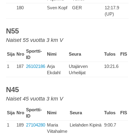
180
Sven Kopf
GER
12:17.9
(UP)
N55
Naiset 55 vuotta 3 km V
Sportti-
Sija
Nro
Nimi
Seura
Tulos
FIS
ID
1
187
26102186
Arja
Utajärven
10:21.6
Ekdahl
Urheilijat
N45
Naiset 45 vuotta 3 km V
Sportti-
Sija
Nro
Nimi
Seura
Tulos
FIS
ID
1
189
27104280
Maria
Lielahden Kipinä
9:00.7
Viitahalme