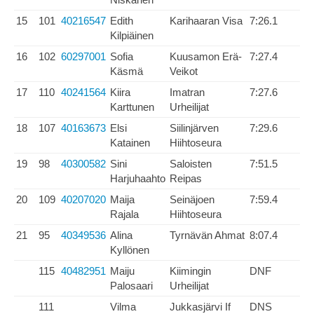
15
101
40216547
Edith
Karihaaran Visa
7:26.1
Kilpiäinen
16
102
60297001
Sofia
Kuusamon Erä-
7:27.4
Käsmä
Veikot
17
110
40241564
Kiira
Imatran
7:27.6
Karttunen
Urheilijat
18
107
40163673
Elsi
Siilinjärven
7:29.6
Katainen
Hiihtoseura
19
98
40300582
Sini
Saloisten
7:51.5
Harjuhaahto
Reipas
20
109
40207020
Maija
Seinäjoen
7:59.4
Rajala
Hiihtoseura
21
95
40349536
Alina
Tyrnävän Ahmat
8:07.4
Kyllönen
115
40482951
Maiju
Kiimingin
DNF
Palosaari
Urheilijat
111
Vilma
Jukkasjärvi If
DNS