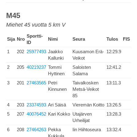
M45
Miehet 45 vuotta 5 km V
Sportti-
Sija
Nro
Nimi
Seura
Tulos
FIS
ID
1
202
25977493
Jaakko
Kuusamon Erä-
12:29.9
Kallunki
Veikot
2
205
40219237
Tommi
Saloisten
12:41.2
Hyttinen
Salama
3
201
27463565
Petri
Taivalkosken
13:11.3
Kinnunen
Metsä-Veikot
85
4
203
23374593
Ari Säisä
Vieremän Koitto
13:26.5
5
207
40076452
Kari Kokko
Utajärven
13:28.3
Urheilijat
6
208
27464263
Pekka
Iin Hiihtoseura
13:32.4
Kukkula