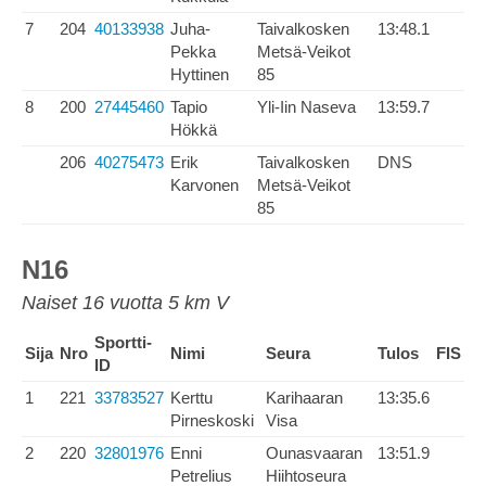
7
204
40133938
Juha-
Taivalkosken
13:48.1
Pekka
Metsä-Veikot
Hyttinen
85
8
200
27445460
Tapio
Yli-Iin Naseva
13:59.7
Hökkä
206
40275473
Erik
Taivalkosken
DNS
Karvonen
Metsä-Veikot
85
N16
Naiset 16 vuotta 5 km V
Sportti-
Sija
Nro
Nimi
Seura
Tulos
FIS
ID
1
221
33783527
Kerttu
Karihaaran
13:35.6
Pirneskoski
Visa
2
220
32801976
Enni
Ounasvaaran
13:51.9
Petrelius
Hiihtoseura