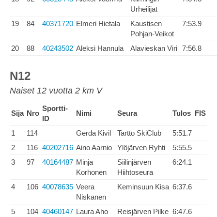
Urheilijat
19
84
40371720
Elmeri Hietala
Kaustisen
7:53.9
Pohjan-Veikot
20
88
40243502
Aleksi Hannula
Alavieskan Viri
7:56.8
N12
Naiset 12 vuotta 2 km V
Sportti-
Sija
Nro
Nimi
Seura
Tulos
FIS
ID
1
114
Gerda Kivil
Tartto SkiClub
5:51.7
2
116
40202716
Aino Aarnio
Ylöjärven Ryhti
5:55.5
3
97
40164487
Minja
Siilinjärven
6:24.1
Korhonen
Hiihtoseura
4
106
40078635
Veera
Keminsuun Kisa
6:37.6
Niskanen
5
104
40460147
Laura Aho
Reisjärven Pilke
6:47.6