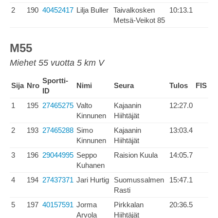
2
190
40452417
Lilja Buller
Taivalkosken
10:13.1
Metsä-Veikot 85
M55
Miehet 55 vuotta 5 km V
Sportti-
Sija
Nro
Nimi
Seura
Tulos
FIS
ID
1
195
27465275
Valto
Kajaanin
12:27.0
Kinnunen
Hiihtäjät
2
193
27465288
Simo
Kajaanin
13:03.4
Kinnunen
Hiihtäjät
3
196
29044995
Seppo
Raision Kuula
14:05.7
Kuhanen
4
194
27437371
Jari Hurtig
Suomussalmen
15:47.1
Rasti
5
197
40157591
Jorma
Pirkkalan
20:36.5
Arvola
Hiihtäjät