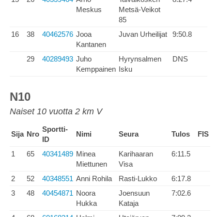
Meskus
Metsä-Veikot
85
16
38
40462576
Jooa
Juvan Urheilijat
9:50.8
Kantanen
29
40289493
Juho
Hyrynsalmen
DNS
Kemppainen
Isku
N10
Naiset 10 vuotta 2 km V
Sportti-
Sija
Nro
Nimi
Seura
Tulos
FIS
ID
1
65
40341489
Minea
Karihaaran
6:11.5
Miettunen
Visa
2
52
40348551
Anni Rohila
Rasti-Lukko
6:17.8
3
48
40454871
Noora
Joensuun
7:02.6
Hukka
Kataja