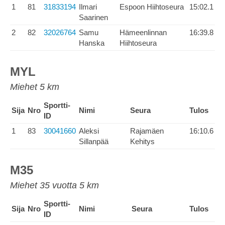
1
81
31833194
Ilmari
Espoon Hiihtoseura
15:02.1
Saarinen
2
82
32026764
Samu
Hämeenlinnan
16:39.8
Hanska
Hiihtoseura
MYL
Miehet 5 km
Sportti-
Sija
Nro
Nimi
Seura
Tulos
ID
1
83
30041660
Aleksi
Rajamäen
16:10.6
Sillanpää
Kehitys
M35
Miehet 35 vuotta 5 km
Sportti-
Sija
Nro
Nimi
Seura
Tulos
ID