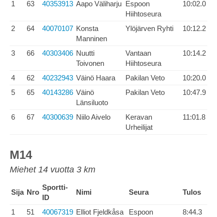
1
63
40353913
Aapo Väliharju
Espoon
10:02.0
Hiihtoseura
2
64
40070107
Konsta
Ylöjärven Ryhti
10:12.2
Manninen
3
66
40303406
Nuutti
Vantaan
10:14.2
Toivonen
Hiihtoseura
4
62
40232943
Väinö Haara
Pakilan Veto
10:20.0
5
65
40143286
Väinö
Pakilan Veto
10:47.9
Länsiluoto
6
67
40300639
Niilo Aivelo
Keravan
11:01.8
Urheilijat
M14
Miehet 14 vuotta 3 km
Sportti-
Sija
Nro
Nimi
Seura
Tulos
ID
1
51
40067319
Elliot Fjeldkåsa
Espoon
8:44.3