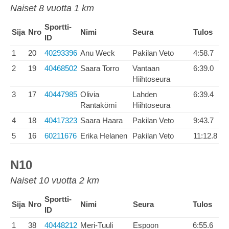
Naiset 8 vuotta 1 km
Sportti-
Sija
Nro
Nimi
Seura
Tulos
ID
1
20
40293396
Anu Weck
Pakilan Veto
4:58.7
2
19
40468502
Saara Torro
Vantaan
6:39.0
Hiihtoseura
3
17
40447985
Olivia
Lahden
6:39.4
Rantakömi
Hiihtoseura
4
18
40417323
Saara Haara
Pakilan Veto
9:43.7
5
16
60211676
Erika Helanen
Pakilan Veto
11:12.8
N10
Naiset 10 vuotta 2 km
Sportti-
Sija
Nro
Nimi
Seura
Tulos
ID
1
38
40448212
Meri-Tuuli
Espoon
6:55.6