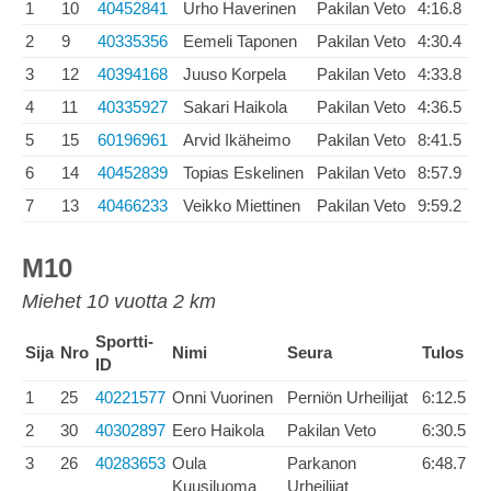
1
10
40452841
Urho Haverinen
Pakilan Veto
4:16.8
2
9
40335356
Eemeli Taponen
Pakilan Veto
4:30.4
3
12
40394168
Juuso Korpela
Pakilan Veto
4:33.8
4
11
40335927
Sakari Haikola
Pakilan Veto
4:36.5
5
15
60196961
Arvid Ikäheimo
Pakilan Veto
8:41.5
6
14
40452839
Topias Eskelinen
Pakilan Veto
8:57.9
7
13
40466233
Veikko Miettinen
Pakilan Veto
9:59.2
M10
Miehet 10 vuotta 2 km
Sportti-
Sija
Nro
Nimi
Seura
Tulos
ID
1
25
40221577
Onni Vuorinen
Perniön Urheilijat
6:12.5
2
30
40302897
Eero Haikola
Pakilan Veto
6:30.5
3
26
40283653
Oula
Parkanon
6:48.7
Kuusiluoma
Urheilijat