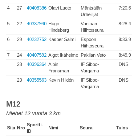
4
27
40408386
Olavi Luoto
Mäntsälän
7:20.6
Urheilijat
5
22
40337940
Hugo
Vantaan
8:28.4
Hindsberg
Hiihtoseura
6
29
40232752
Kasper Salmi
Espoon
8:33.9
Hiihtoseura
7
24
40407592
Algot Ikäheimo
Pakilan Veto
8:49.9
28
40396364
Albin
IF Sibbo-
DNS
Fransman
Vargarna
23
40355563
Kevin Hildén
IF Sibbo-
DNS
Vargarna
M12
Miehet 12 vuotta 3 km
Sportti-
Sija
Nro
Nimi
Seura
Tulos
ID