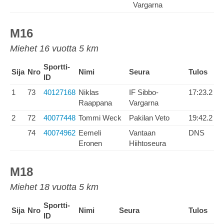
Vargarna
M16
Miehet 16 vuotta 5 km
Sportti-
Sija
Nro
Nimi
Seura
Tulos
ID
1
73
40127168
Niklas
IF Sibbo-
17:23.2
Raappana
Vargarna
2
72
40077448
Tommi Weck
Pakilan Veto
19:42.2
74
40074962
Eemeli
Vantaan
DNS
Eronen
Hiihtoseura
M18
Miehet 18 vuotta 5 km
Sportti-
Sija
Nro
Nimi
Seura
Tulos
ID