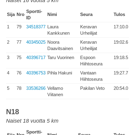
Naiset 16 vuotta 5 km
Sportti-
Sija
Nro
Nimi
Seura
Tulos
ID
1
79
34518377
Laura
Keravan
17:10.0
Kankkunen
Urheilijat
2
77
40345025
Noora
Keravan
19:02.6
Daavitsainen
Urheilijat
3
75
40396717
Taru Vuorinen
Espoon
19:18.5
Hiihtoseura
4
76
40396753
Pihla Hakuni
Vantaan
19:27.7
Hiihtoseura
5
78
33536266
Vellamo
Pakilan Veto
20:54.0
Viitanen
N18
Naiset 18 vuotta 5 km
Sportti-
Sija
Nro
Nimi
Seura
Tulos