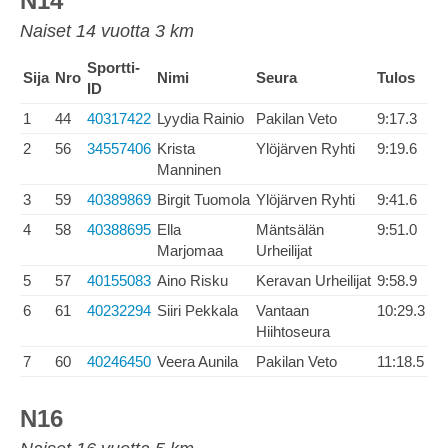
N14
Naiset 14 vuotta 3 km
Sportti-
Sija
Nro
Nimi
Seura
Tulos
ID
1
44
40317422
Lyydia Rainio
Pakilan Veto
9:17.3
2
56
34557406
Krista
Ylöjärven Ryhti
9:19.6
Manninen
3
59
40389869
Birgit Tuomola
Ylöjärven Ryhti
9:41.6
4
58
40388695
Ella
Mäntsälän
9:51.0
Marjomaa
Urheilijat
5
57
40155083
Aino Risku
Keravan Urheilijat
9:58.9
6
61
40232294
Siiri Pekkala
Vantaan
10:29.3
Hiihtoseura
7
60
40246450
Veera Aunila
Pakilan Veto
11:18.5
N16