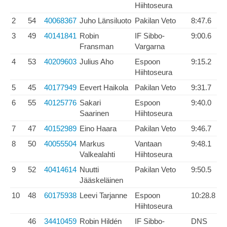
Hiihtoseura
2
54
40068367
Juho Länsiluoto
Pakilan Veto
8:47.6
3
49
40141841
Robin
IF Sibbo-
9:00.6
Fransman
Vargarna
4
53
40209603
Julius Aho
Espoon
9:15.2
Hiihtoseura
5
45
40177949
Eevert Haikola
Pakilan Veto
9:31.7
6
55
40125776
Sakari
Espoon
9:40.0
Saarinen
Hiihtoseura
7
47
40152989
Eino Haara
Pakilan Veto
9:46.7
8
50
40055504
Markus
Vantaan
9:48.1
Valkealahti
Hiihtoseura
9
52
40414614
Nuutti
Pakilan Veto
9:50.5
Jääskeläinen
10
48
60175938
Leevi Tarjanne
Espoon
10:28.8
Hiihtoseura
46
34410459
Robin Hildén
IF Sibbo-
DNS