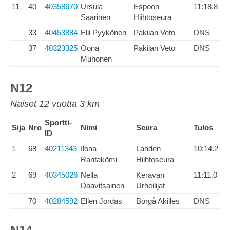
11
40
40358670
Ursula
Espoon
11:18.8
Saarinen
Hiihtoseura
33
40453884
Elli Pyykönen
Pakilan Veto
DNS
37
40323325
Oona
Pakilan Veto
DNS
Muhonen
N12
Naiset 12 vuotta 3 km
Sportti-
Sija
Nro
Nimi
Seura
Tulos
ID
1
68
40211343
Ilona
Lahden
10:14.2
Rantakömi
Hiihtoseura
2
69
40345026
Nella
Keravan
11:11.0
Daavitsainen
Urheilijat
70
40284592
Ellen Jordas
Borgå Akilles
DNS