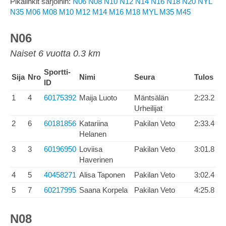
Pikalinkit sarjoihin:
N06
N08
N10
N12
N14
N16
N18
N20
NYL
N35
M06
M08
M10
M12
M14
M16
M18
MYL
M35
M45
N06
Naiset 6 vuotta 0.3 km
Sportti-
Sija
Nro
Nimi
Seura
Tulos
ID
1
4
60175392
Maija Luoto
Mäntsälän
2:23.2
Urheilijat
2
6
60181856
Katariina
Pakilan Veto
2:33.4
Helanen
3
3
60196950
Loviisa
Pakilan Veto
3:01.8
Haverinen
4
5
40458271
Alisa Taponen
Pakilan Veto
3:02.4
5
7
60217995
Saana Korpela
Pakilan Veto
4:25.8
N08