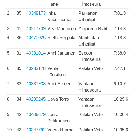
Hane
Hiihtoseura
2
35
40348173
Inka
Parkanon
7:01.9
Kuusiluoma
Urheilijat
3
41
40217709
Viivi Manninen
Ylöjärven Ryhti
7:14.3
4
36
40470025
Stella Seppälä
Mäntsälän
7:18.3
Urheilijat
5
31
40391014
Anni Jantunen
Espoon
7:38.0
Hiihtoseura
6
39
40283178
Venla
Pakilan Veto
7:47.1
Länsiluoto
7
32
40337938
Anni Eronen
Vantaan
9:10.7
Hiihtoseura
8
34
40299245
Usva Torro
Vantaan
10:29.6
Hiihtoseura
9
42
40406679
Laura
Pakilan Veto
10:30.4
Pekkarinen
10
43
40347792
Veera Hurme
Pakilan Veto
10:35.6