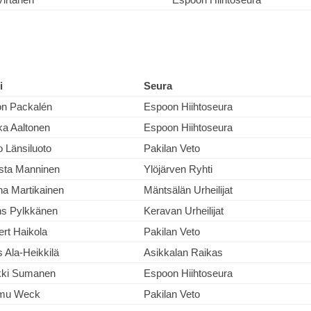
i
Seura
on Packalén
Espoon Hiihtoseura
ka Aaltonen
Espoon Hiihtoseura
 Länsiluoto
Pakilan Veto
sta Manninen
Ylöjärven Ryhti
na Martikainen
Mäntsälän Urheilijat
ns Pylkkänen
Keravan Urheilijat
rt Haikola
Pakilan Veto
s Ala-Heikkilä
Asikkalan Raikas
kki Sumanen
Espoon Hiihtoseura
mu Weck
Pakilan Veto