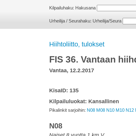
Kilpailuhaku:
Hakusana
Urheilija / Seurahaku:
Urheilija/Seura
Hiihtoliitto, tulokset
FIS 36. Vantaan hiih
Vantaa, 12.2.2017
KisaID: 135
Kilpailuluokat: Kansallinen
Pikalinkit sarjoihin:
N08
M08
N10
M10
N12
N08
Naiset 8 vuotta 1 km V