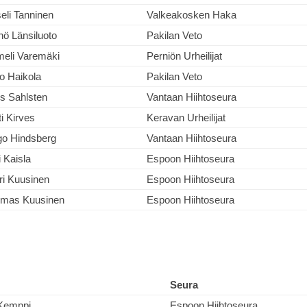
eli Tanninen
Valkeakosken Haka
nö Länsiluoto
Pakilan Veto
eli Varemäki
Perniön Urheilijat
o Haikola
Pakilan Veto
is Sahlsten
Vantaan Hiihtoseura
ti Kirves
Keravan Urheilijat
o Hindsberg
Vantaan Hiihtoseura
i Kaisla
Espoon Hiihtoseura
ri Kuusinen
Espoon Hiihtoseura
mas Kuusinen
Espoon Hiihtoseura
Seura
 Kemppi
Espoon Hiihtoseura