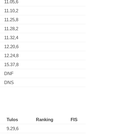
11.05,6
11.10,2
11.25,8
11.28,2
11.32,4
12.20,6
12.24,8
15.37,8
DNF
DNS
Tulos
Ranking
FIS
9.29,6