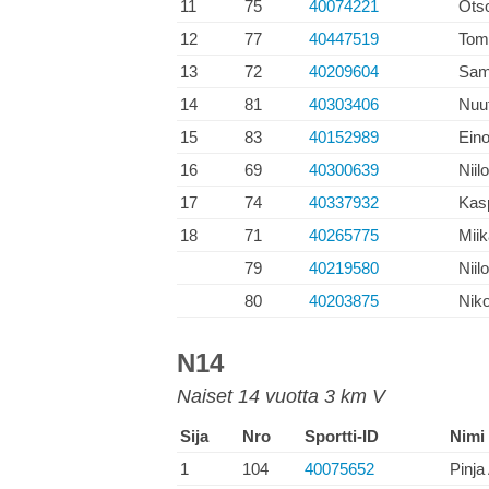
11
75
40074221
Ots
12
77
40447519
Tom
13
72
40209604
Sam
14
81
40303406
Nuut
15
83
40152989
Ein
16
69
40300639
Niil
17
74
40337932
Kas
18
71
40265775
Miik
79
40219580
Niil
80
40203875
Niko
N14
Naiset 14 vuotta 3 km V
Sija
Nro
Sportti-ID
Nimi
1
104
40075652
Pinja