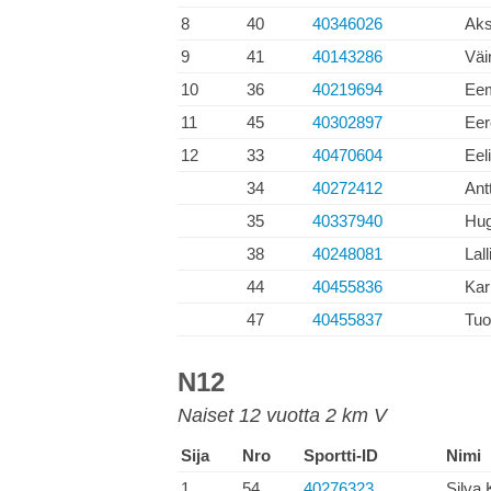
8
40
40346026
Aks
9
41
40143286
Väi
10
36
40219694
Eem
11
45
40302897
Eer
12
33
40470604
Eel
34
40272412
Ant
35
40337940
Hug
38
40248081
Lall
44
40455836
Kar
47
40455837
Tuo
N12
Naiset 12 vuotta 2 km V
Sija
Nro
Sportti-ID
Nimi
1
54
40276323
Silva