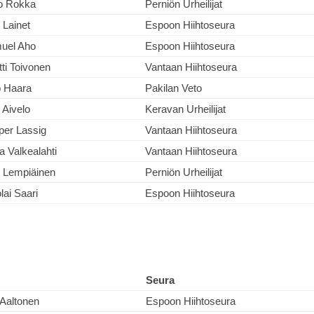
o Rokka
Perniön Urheilijat
 Lainet
Espoon Hiihtoseura
uel Aho
Espoon Hiihtoseura
ti Toivonen
Vantaan Hiihtoseura
o Haara
Pakilan Veto
o Aivelo
Keravan Urheilijat
per Lassig
Vantaan Hiihtoseura
a Valkealahti
Vantaan Hiihtoseura
o Lempiäinen
Perniön Urheilijat
lai Saari
Espoon Hiihtoseura
Seura
 Aaltonen
Espoon Hiihtoseura