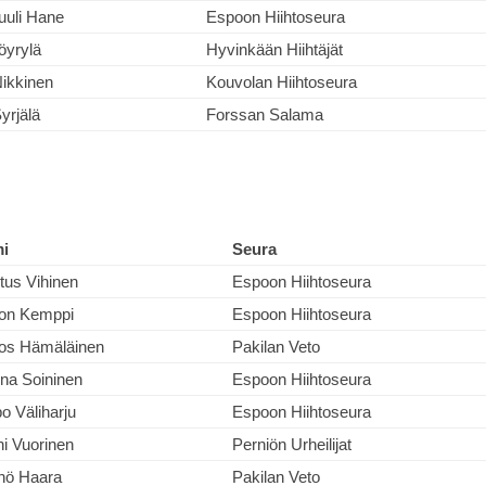
uuli Hane
Espoon Hiihtoseura
öyrylä
Hyvinkään Hiihtäjät
Nikkinen
Kouvolan Hiihtoseura
yrjälä
Forssan Salama
i
Seura
tus Vihinen
Espoon Hiihtoseura
on Kemppi
Espoon Hiihtoseura
os Hämäläinen
Pakilan Veto
na Soininen
Espoon Hiihtoseura
o Väliharju
Espoon Hiihtoseura
i Vuorinen
Perniön Urheilijat
nö Haara
Pakilan Veto