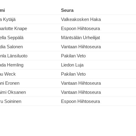
mi
Seura
a Kytäjä
Valkeakosken Haka
arlotte Knape
Espoon Hiihtoseura
ella Seppälä
Mäntsälän Urheilijat
dia Salonen
Vantaan Hiihtoseura
nla Länsiluoto
Pakilan Veto
nda Hemling
Liedon Luja
nu Weck
Pakilan Veto
ni Eronen
Vantaan Hiihtoseura
imi Oksanen
Vantaan Hiihtoseura
ru Soininen
Espoon Hiihtoseura