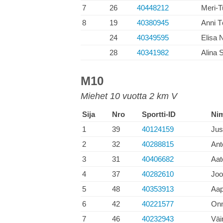
7
26
40448212
Meri-T
8
19
40380945
Anni T
24
40349595
Elisa 
28
40341982
Alina S
M10
Miehet 10 vuotta 2 km V
Sija
Nro
Sportti-ID
Nim
1
39
40124159
Jus
2
32
40288815
Ant
3
31
40406682
Aat
4
37
40282610
Joo
5
48
40353913
Aap
6
42
40221577
Onn
7
46
40232943
Väi