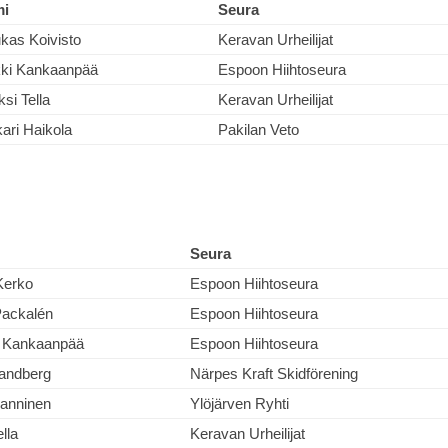
mi
Seura
kas Koivisto
Keravan Urheilijat
ki Kankaanpää
Espoon Hiihtoseura
ksi Tella
Keravan Urheilijat
ari Haikola
Pakilan Veto
Seura
Kerko
Espoon Hiihtoseura
Packalén
Espoon Hiihtoseura
a Kankaanpää
Espoon Hiihtoseura
andberg
Närpes Kraft Skidförening
Manninen
Ylöjärven Ryhti
lla
Keravan Urheilijat