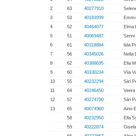
2
63
40277910
Selen
3
53
40183999
Emmi 
4
52
40464077
Elma 
5
51
40069487
Senni
6
61
40318884
Iida P
7
56
40345026
Nella 
8
62
40388695
Ella 
9
60
40330234
Viia V
10
55
40232294
Siiri 
11
64
40246450
Veera 
12
57
40274790
Siiri 
13
65
40074960
Aino 
58
40232950
Ella S
59
40222874
Gisel
66
40222867
Alina 