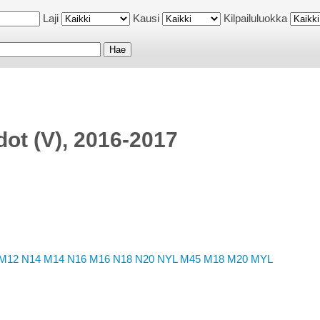
Laji
Kausi
Kilpailuluokka
dot (V), 2016-2017
M12
N14
M14
N16
M16
N18
N20
NYL
M45
M18
M20
MYL