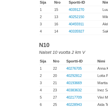
Sija
Nro
Sportti-ID
Ni
1
15
40391270
Luu
2
13
40252150
Mik
3
16
40455911
Ale
4
14
40335927
Sak
N10
Naiset 10 vuotta 2 km V
Sija
Nro
Sportti-ID
Nimi
1
22
40276705
Anna 
2
20
40292812
Lotta 
3
21
40193669
Martt
4
23
40383632
Inez S
5
27
40217709
Viivi 
6
25
40228943
Aida Te