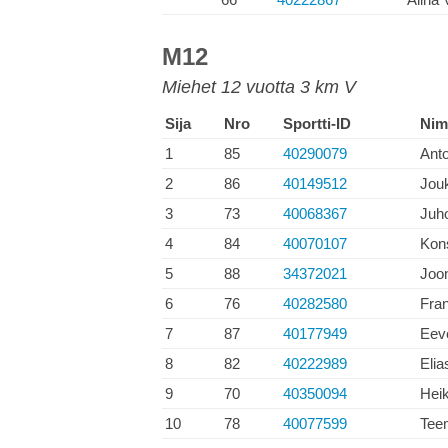
M12
Miehet 12 vuotta 3 km V
Sija
Nro
Sportti-ID
Nim
1
85
40290079
Ant
2
86
40149512
Jou
3
73
40068367
Juho
4
84
40070107
Kon
5
88
34372021
Joo
6
76
40282580
Fra
7
87
40177949
Eeve
8
82
40222989
Elia
9
70
40350094
Hei
10
78
40077599
Tee