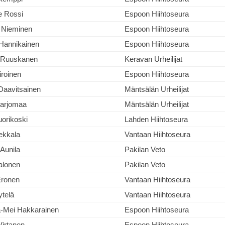
e Rossi
Espoon Hiihtoseura
Nieminen
Espoon Hiihtoseura
Hannikainen
Espoon Hiihtoseura
 Ruuskanen
Keravan Urheilijat
iiroinen
Espoon Hiihtoseura
Daavitsainen
Mäntsälän Urheilijat
Marjomaa
Mäntsälän Urheilijat
uorikoski
Lahden Hiihtoseura
Pekkala
Vantaan Hiihtoseura
Aunila
Pakilan Veto
Palonen
Pakilan Veto
Eronen
Vantaan Hiihtoseura
ytelä
Vantaan Hiihtoseura
a-Mei Hakkarainen
Espoon Hiihtoseura
Virtanen
Espoon Hiihtoseura