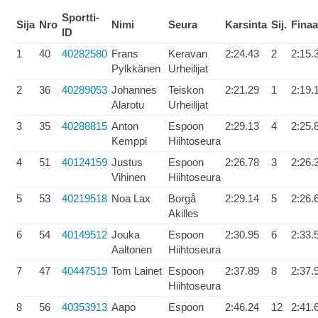
Sportti-
Sija
Nro
Nimi
Seura
Karsinta
Sij.
Finaa
ID
1
40
40282580
Frans
Keravan
2:24.43
2
2:15.
Pylkkänen
Urheilijat
2
36
40289053
Johannes
Teiskon
2:21.29
1
2:19.
Alarotu
Urheilijat
3
35
40288815
Anton
Espoon
2:29.13
4
2:25.
Kemppi
Hiihtoseura
4
51
40124159
Justus
Espoon
2:26.78
3
2:26.
Vihinen
Hiihtoseura
5
53
40219518
Noa Lax
Borgå
2:29.14
5
2:26.
Akilles
6
54
40149512
Jouka
Espoon
2:30.95
6
2:33.
Aaltonen
Hiihtoseura
7
47
40447519
Tom Lainet
Espoon
2:37.89
8
2:37.
Hiihtoseura
8
56
40353913
Aapo
Espoon
2:46.24
12
2:41.