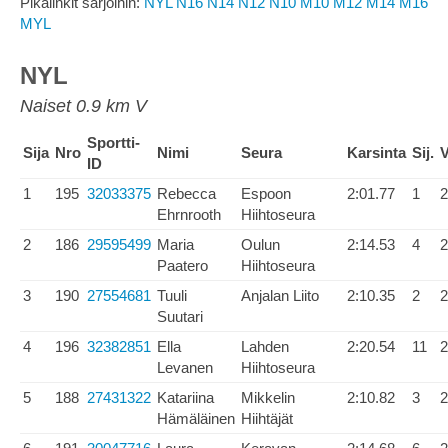
Pikalinkit sarjoihin:
NYL
N16
N14
N12
N10
M10
M12
M14
M16
MYL
NYL
Naiset 0.9 km V
Sportti-
Sija
Nro
Nimi
Seura
Karsinta
Sij.
V
ID
1
195
32033375
Rebecca
Espoon
2:01.77
1
2
Ehrnrooth
Hiihtoseura
2
186
29595499
Maria
Oulun
2:14.53
4
2
Paatero
Hiihtoseura
3
190
27554681
Tuuli
Anjalan Liito
2:10.35
2
2
Suutari
4
196
32382851
Ella
Lahden
2:20.54
11
2
Levanen
Hiihtoseura
5
188
27431322
Katariina
Mikkelin
2:10.82
3
2
Hämäläinen
Hiihtäjät