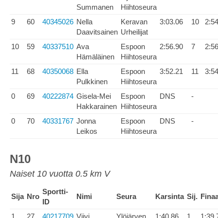
Summanen
Hiihtoseura
9
60
40345026
Nella
Keravan
3:03.06
10
2:5
Daavitsainen
Urheilijat
10
59
40337510
Ava
Espoon
2:56.90
7
2:5
Hämäläinen
Hiihtoseura
11
68
40350068
Ella
Espoon
3:52.21
11
3:5
Pulkkinen
Hiihtoseura
0
69
40222874
Gisela-Mei
Espoon
DNS
-
Hakkarainen
Hiihtoseura
0
70
40331767
Jonna
Espoon
DNS
-
Leikos
Hiihtoseura
N10
Naiset 10 vuotta 0.5 km V
Sportti-
Sija
Nro
Nimi
Seura
Karsinta
Sij.
Finaa
ID
1
27
40217709
Viivi
Ylöjärven
1:40.86
1
1:39.