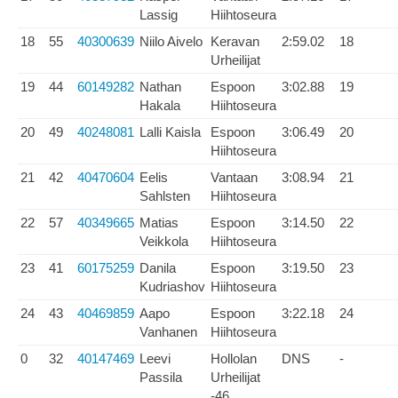
Lassig
Hiihtoseura
18
55
40300639
Niilo Aivelo
Keravan
2:59.02
18
Urheilijat
19
44
60149282
Nathan
Espoon
3:02.88
19
Hakala
Hiihtoseura
20
49
40248081
Lalli Kaisla
Espoon
3:06.49
20
Hiihtoseura
21
42
40470604
Eelis
Vantaan
3:08.94
21
Sahlsten
Hiihtoseura
22
57
40349665
Matias
Espoon
3:14.50
22
Veikkola
Hiihtoseura
23
41
60175259
Danila
Espoon
3:19.50
23
Kudriashov
Hiihtoseura
24
43
40469859
Aapo
Espoon
3:22.18
24
Vanhanen
Hiihtoseura
0
32
40147469
Leevi
Hollolan
DNS
-
Passila
Urheilijat
-46