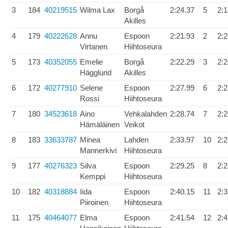
3
184
40219515
Wilma Lax
Borgå
2:24.37
5
2:1
Akilles
4
179
40222628
Annu
Espoon
2:21.93
2
2:2
Virtanen
Hiihtoseura
5
173
40352055
Emelie
Borgå
2:22.29
3
2:2
Hägglund
Akilles
6
172
40277910
Selene
Espoon
2:27.99
6
2:2
Rossi
Hiihtoseura
7
180
34523618
Aino
Vehkalahden
2:28.74
7
2:2
Hämäläinen
Veikot
8
183
33633787
Minea
Lahden
2:33.97
10
2:2
Mannerkivi
Hiihtoseura
9
177
40276323
Silva
Espoon
2:29.25
8
2:2
Kemppi
Hiihtoseura
10
182
40318884
Iida
Espoon
2:40.15
11
2:3
Piiroinen
Hiihtoseura
11
175
40464077
Elma
Espoon
2:41.54
12
2:4