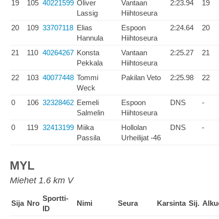
19
105
40221599
Oliver
Vantaan
2:23.94
19
Lassig
Hiihtoseura
20
109
33707118
Elias
Espoon
2:24.64
20
Hannula
Hiihtoseura
21
110
40264267
Konsta
Vantaan
2:25.27
21
Pekkala
Hiihtoseura
22
103
40077448
Tommi
Pakilan Veto
2:25.98
22
Weck
0
106
32328462
Eemeli
Espoon
DNS
-
Salmelin
Hiihtoseura
0
119
32413199
Miika
Hollolan
DNS
-
Passila
Urheilijat -46
MYL
Miehet 1.6 km V
Sportti-
Sija
Nro
Nimi
Seura
Karsinta
Sij.
Alku
ID