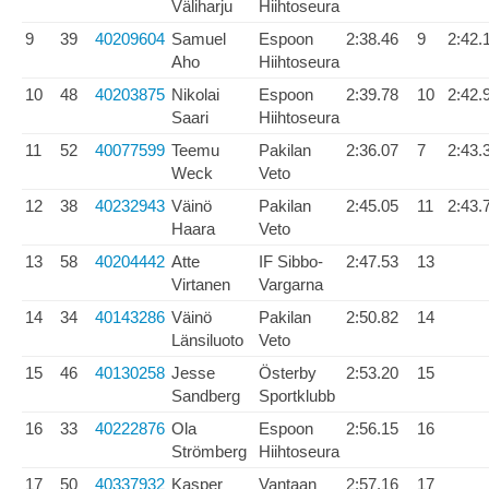
Väliharju
Hiihtoseura
9
39
40209604
Samuel
Espoon
2:38.46
9
2:42.
Aho
Hiihtoseura
10
48
40203875
Nikolai
Espoon
2:39.78
10
2:42.
Saari
Hiihtoseura
11
52
40077599
Teemu
Pakilan
2:36.07
7
2:43.
Weck
Veto
12
38
40232943
Väinö
Pakilan
2:45.05
11
2:43.
Haara
Veto
13
58
40204442
Atte
IF Sibbo-
2:47.53
13
Virtanen
Vargarna
14
34
40143286
Väinö
Pakilan
2:50.82
14
Länsiluoto
Veto
15
46
40130258
Jesse
Österby
2:53.20
15
Sandberg
Sportklubb
16
33
40222876
Ola
Espoon
2:56.15
16
Strömberg
Hiihtoseura
17
50
40337932
Kasper
Vantaan
2:57.16
17