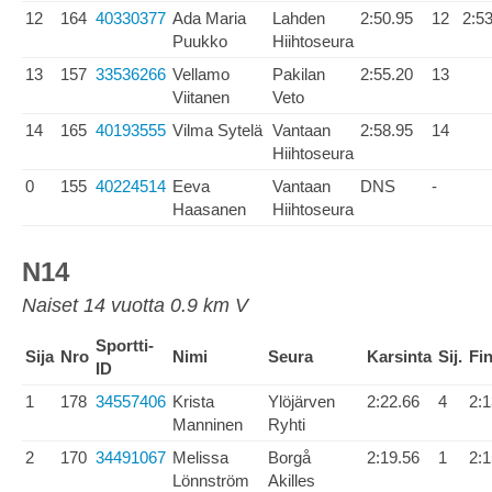
12
164
40330377
Ada Maria
Lahden
2:50.95
12
2:5
Puukko
Hiihtoseura
13
157
33536266
Vellamo
Pakilan
2:55.20
13
Viitanen
Veto
14
165
40193555
Vilma Sytelä
Vantaan
2:58.95
14
Hiihtoseura
0
155
40224514
Eeva
Vantaan
DNS
-
Haasanen
Hiihtoseura
N14
Naiset 14 vuotta 0.9 km V
Sportti-
Sija
Nro
Nimi
Seura
Karsinta
Sij.
Fin
ID
1
178
34557406
Krista
Ylöjärven
2:22.66
4
2:1
Manninen
Ryhti
2
170
34491067
Melissa
Borgå
2:19.56
1
2:1
Lönnström
Akilles