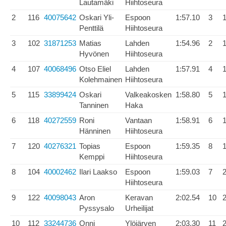
Lautamäki
Hiihtoseura
2
116
40075642
Oskari Yli-
Espoon
1:57.10
3
1
Penttilä
Hiihtoseura
3
102
31871253
Matias
Lahden
1:54.96
2
1
Hyvönen
Hiihtoseura
4
107
40068496
Otso Eliel
Lahden
1:57.91
4
1
Kolehmainen
Hiihtoseura
5
115
33899424
Oskari
Valkeakosken
1:58.80
5
1
Tanninen
Haka
6
118
40272559
Roni
Vantaan
1:58.91
6
1
Hänninen
Hiihtoseura
7
120
40276321
Topias
Espoon
1:59.35
8
1
Kemppi
Hiihtoseura
8
104
40002462
Ilari Laakso
Espoon
1:59.03
7
2
Hiihtoseura
9
122
40098043
Aron
Keravan
2:02.54
10
2
Pyssysalo
Urheilijat
10
112
33244736
Onni
Ylöjärven
2:03.30
11
2