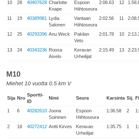
10
28
40407628
Charlotte
Espoon
2:06.63
12
1:58.
Knape
Hiihtoseura
11
19
40389981
Lydia
Vantaan
2:02.56
11
2:08.
Salonen
Hiihtoseura
12
25
40293396
Anu Weck
Pakilan
2:01.78
10
2:13.
Veto
13
24
40343236
Roosa
Keravan
2:15.49
13
2:23.
Aivelo
Urheilijat
M10
Miehet 10 vuotta 0.5 km V
Sportti-
Sija
Nro
Nimi
Seura
Karsinta
Sij.
F
ID
1
6
40282610
Joona
Espoon
1:36.58
2
1
Soininen
Hiihtoseura
2
18
40272412
Antti Kirves
Keravan
1:35.75
1
1
Urheilijat