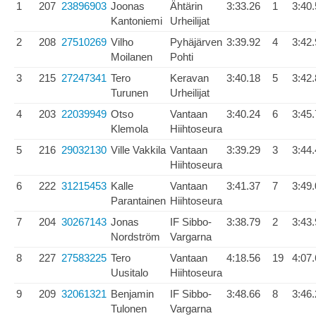
1
207
23896903
Joonas
Ähtärin
3:33.26
1
3:40
Kantoniemi
Urheilijat
2
208
27510269
Vilho
Pyhäjärven
3:39.92
4
3:42
Moilanen
Pohti
3
215
27247341
Tero
Keravan
3:40.18
5
3:42
Turunen
Urheilijat
4
203
22039949
Otso
Vantaan
3:40.24
6
3:45
Klemola
Hiihtoseura
5
216
29032130
Ville Vakkila
Vantaan
3:39.29
3
3:44
Hiihtoseura
6
222
31215453
Kalle
Vantaan
3:41.37
7
3:49
Parantainen
Hiihtoseura
7
204
30267143
Jonas
IF Sibbo-
3:38.79
2
3:43
Nordström
Vargarna
8
227
27583225
Tero
Vantaan
4:18.56
19
4:07
Uusitalo
Hiihtoseura
9
209
32061321
Benjamin
IF Sibbo-
3:48.66
8
3:46
Tulonen
Vargarna