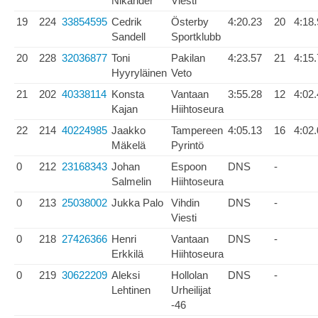
Nikander
Viesti
19
224
33854595
Cedrik
Österby
4:20.23
20
4:18
Sandell
Sportklubb
20
228
32036877
Toni
Pakilan
4:23.57
21
4:15
Hyyryläinen
Veto
21
202
40338114
Konsta
Vantaan
3:55.28
12
4:02
Kajan
Hiihtoseura
22
214
40224985
Jaakko
Tampereen
4:05.13
16
4:02
Mäkelä
Pyrintö
0
212
23168343
Johan
Espoon
DNS
-
Salmelin
Hiihtoseura
0
213
25038002
Jukka Palo
Vihdin
DNS
-
Viesti
0
218
27426366
Henri
Vantaan
DNS
-
Erkkilä
Hiihtoseura
0
219
30622209
Aleksi
Hollolan
DNS
-
Lehtinen
Urheilijat
-46