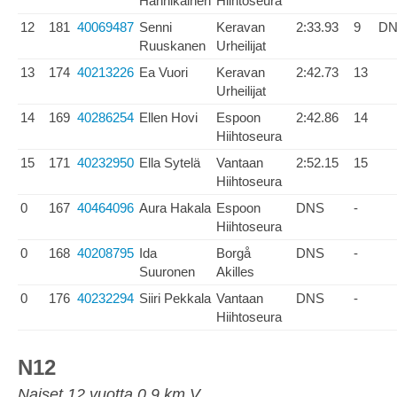
Hannikainen
Hiihtoseura
12
181
40069487
Senni
Keravan
2:33.93
9
D
Ruuskanen
Urheilijat
13
174
40213226
Ea Vuori
Keravan
2:42.73
13
Urheilijat
14
169
40286254
Ellen Hovi
Espoon
2:42.86
14
Hiihtoseura
15
171
40232950
Ella Sytelä
Vantaan
2:52.15
15
Hiihtoseura
0
167
40464096
Aura Hakala
Espoon
DNS
-
Hiihtoseura
0
168
40208795
Ida
Borgå
DNS
-
Suuronen
Akilles
0
176
40232294
Siiri Pekkala
Vantaan
DNS
-
Hiihtoseura
N12
Naiset 12 vuotta 0.9 km V