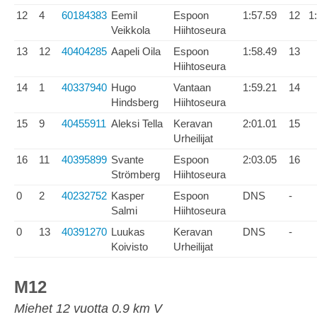
12
4
60184383
Eemil
Espoon
1:57.59
12
1
Veikkola
Hiihtoseura
13
12
40404285
Aapeli Oila
Espoon
1:58.49
13
Hiihtoseura
14
1
40337940
Hugo
Vantaan
1:59.21
14
Hindsberg
Hiihtoseura
15
9
40455911
Aleksi Tella
Keravan
2:01.01
15
Urheilijat
16
11
40395899
Svante
Espoon
2:03.05
16
Strömberg
Hiihtoseura
0
2
40232752
Kasper
Espoon
DNS
-
Salmi
Hiihtoseura
0
13
40391270
Luukas
Keravan
DNS
-
Koivisto
Urheilijat
M12
Miehet 12 vuotta 0.9 km V