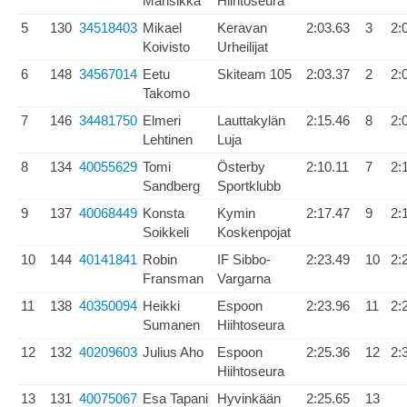
Mansikka
Hiihtoseura
5
130
34518403
Mikael
Keravan
2:03.63
3
2:
Koivisto
Urheilijat
6
148
34567014
Eetu
Skiteam 105
2:03.37
2
2:
Takomo
7
146
34481750
Elmeri
Lauttakylän
2:15.46
8
2:
Lehtinen
Luja
8
134
40055629
Tomi
Österby
2:10.11
7
2:
Sandberg
Sportklubb
9
137
40068449
Konsta
Kymin
2:17.47
9
2:
Soikkeli
Koskenpojat
10
144
40141841
Robin
IF Sibbo-
2:23.49
10
2:
Fransman
Vargarna
11
138
40350094
Heikki
Espoon
2:23.96
11
2:
Sumanen
Hiihtoseura
12
132
40209603
Julius Aho
Espoon
2:25.36
12
2:
Hiihtoseura
13
131
40075067
Esa Tapani
Hyvinkään
2:25.65
13