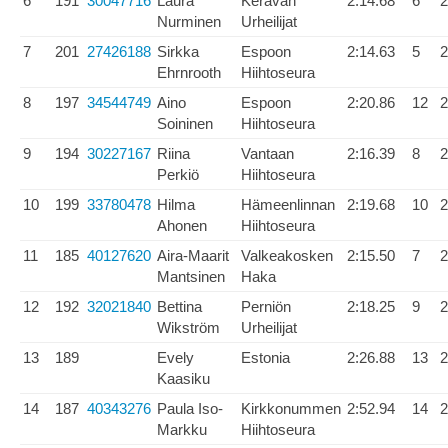
6
191
30047716
Laura
Keravan
2:14.68
6
2
Nurminen
Urheilijat
7
201
27426188
Sirkka
Espoon
2:14.63
5
2
Ehrnrooth
Hiihtoseura
8
197
34544749
Aino
Espoon
2:20.86
12
2
Soininen
Hiihtoseura
9
194
30227167
Riina
Vantaan
2:16.39
8
2
Perkiö
Hiihtoseura
10
199
33780478
Hilma
Hämeenlinnan
2:19.68
10
2
Ahonen
Hiihtoseura
11
185
40127620
Aira-Maarit
Valkeakosken
2:15.50
7
2
Mantsinen
Haka
12
192
32021840
Bettina
Perniön
2:18.25
9
2
Wikström
Urheilijat
13
189
Evely
Estonia
2:26.88
13
2
Kaasiku
14
187
40343276
Paula Iso-
Kirkkonummen
2:52.94
14
2
Markku
Hiihtoseura