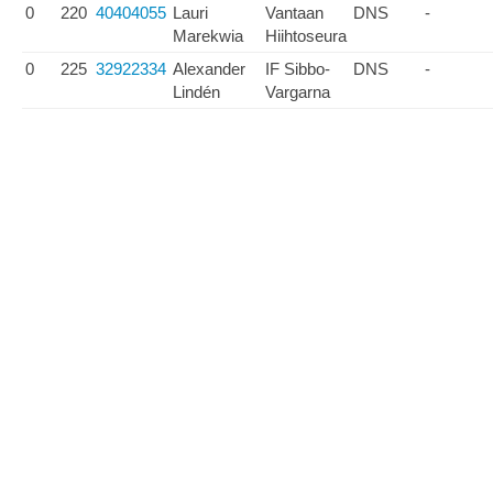
0
220
40404055
Lauri
Vantaan
DNS
-
Marekwia
Hiihtoseura
0
225
32922334
Alexander
IF Sibbo-
DNS
-
Lindén
Vargarna