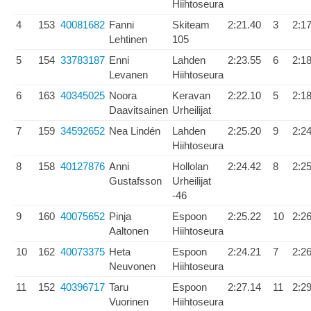
Hiihtoseura
4
153
40081682
Fanni
Skiteam
2:21.40
3
2:1
Lehtinen
105
5
154
33783187
Enni
Lahden
2:23.55
6
2:1
Levanen
Hiihtoseura
6
163
40345025
Noora
Keravan
2:22.10
5
2:1
Daavitsainen
Urheilijat
7
159
34592652
Nea Lindén
Lahden
2:25.20
9
2:2
Hiihtoseura
8
158
40127876
Anni
Hollolan
2:24.42
8
2:2
Gustafsson
Urheilijat
-46
9
160
40075652
Pinja
Espoon
2:25.22
10
2:2
Aaltonen
Hiihtoseura
10
162
40073375
Heta
Espoon
2:24.21
7
2:2
Neuvonen
Hiihtoseura
11
152
40396717
Taru
Espoon
2:27.14
11
2:2
Vuorinen
Hiihtoseura