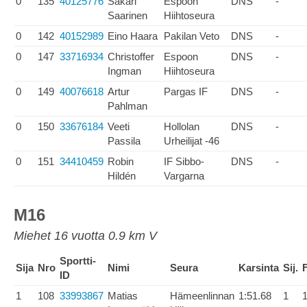
0
135
40125776
Sakari
Espoon
DNS
-
Saarinen
Hiihtoseura
0
142
40152989
Eino Haara
Pakilan Veto
DNS
-
0
147
33716934
Christoffer
Espoon
DNS
-
Ingman
Hiihtoseura
0
149
40076618
Artur
Pargas IF
DNS
-
Pahlman
0
150
33676184
Veeti
Hollolan
DNS
-
Passila
Urheilijat -46
0
151
34410459
Robin
IF Sibbo-
DNS
-
Hildén
Vargarna
M16
Miehet 16 vuotta 0.9 km V
Sportti-
Sija
Nro
Nimi
Seura
Karsinta
Sij.
F
ID
1
108
33993867
Matias
Hämeenlinnan
1:51.68
1
1