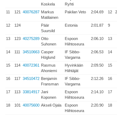
Koskela
Ryhti
11
121
40076287
Markus
Pakilan Veto
2:04.69
12
2
Matilainen
12
124
Päär
Estonia
2:01.87
9
Suursild
13
123
40275289
Otto
Espoon
2:06.10
13
Suhonen
Hiihtoseura
14
111
34510663
Casper
IF Sibbo-
2:06.53
14
Höglund
Vargarna
15
114
40072361
Rasmus
Hyvinkään
2:09.50
15
Ahoniemi
Hiihtäjät
16
117
34510472
Benjamin
IF Sibbo-
2:12.26
16
Fransman
Vargarna
17
113
33814917
Jani
Espoon
2:14.10
17
Koponen
Hiihtoseura
18
101
40075600
Akseli Ojala
Espoon
2:20.90
18
Hiihtoseura