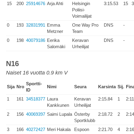
15
200
25914676
Arja Ahti
Helsingin
3:15.53
15
3
Poliisi-
Voimailijat
0
193
32831991
Emma
One Way Pro
DNS
-
Metzner
Team
0
198
40079186
Eerika
Keravan
DNS
-
Salomäki
Urheilijat
N16
Naiset 16 vuotta 0.9 km V
Sportti-
Sija
Nro
Nimi
Seura
Karsinta
Sij.
Fina
ID
1
161
34518377
Laura
Keravan
2:15.84
1
2:11
Kankkunen
Urheilijat
2
156
40069397
Saimi Lupala
Österby
2:18.72
2
2:1
Sportklubb
3
166
40272427
Meri Hakala
Espoon
2:21.70
4
2:1