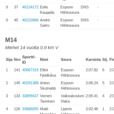
0
37
40124172
Eelis
Espoon
DNS
-
Kauppila
Hiihtoseura
0
45
40222868
André
Espoon
DNS
-
Salmi
Hiihtoseura
M14
Miehet 14 vuotta 0.9 km V
Sportti-
Sija
Nro
Nimi
Seura
Karsinta
Sij.
Fi
ID
1
141
40067319
Elliot
Espoon
2:07.82
6
2:
Fjeldkåsa
Hiihtoseura
2
145
40291388
Anton
Espoon
2:06.24
5
2:
Skutnabb
Hiihtoseura
3
133
33899437
Verneri
Valkeakosken
2:05.41
4
2:
Tanninen
Haka
4
126
33666055
Matti
Liperin
2:02.48
1
2: