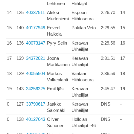
Lehtonen
Hiihtäjät
14
125
40337511
Aleksi
Espoon
2:26.70
14
Murtoniemi
Hiihtoseura
15
140
40177949
Eevert
Pakilan Veto
2:29.55
15
Haikola
16
136
40073147
Pyry Selin
Keravan
2:29.56
16
Urheilijat
17
139
34372021
Joona
Keravan
2:31.51
17
Martikainen
Urheilijat
18
129
40055504
Markus
Vantaan
2:36.59
18
Valkealahti
Hiihtoseura
19
143
34256325
Emil Ijäs
Keravan
2:45.47
19
Urheilijat
0
127
33790617
Jaakko
Keravan
DNS
-
Salomäki
Urheilijat
0
128
40127643
Oliver
Hollolan
DNS
-
Suhonen
Urheilijat -46