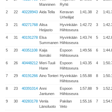
Manninen
Ryhti
2
22
40228943
Aida Tella
Keravan
1:41.38
2
1:41.
Urheilijat
3
21
40271768
Alisa
Hyvinkään
1:42.72
3
1:42.
Heijasto
Hiihtoseura
4
31
40191278
Elsa
Hyvinkään
1:43.74
5
1:42.
Summanen
Hiihtoseura
5
20
40351108
Kaija
Espoon
1:49.56
6
1:44.
Ilomäki
Hiihtoseura
6
26
40448212
Meri-Tuuli
Espoon
1:43.35
4
1:50.
Hane
Hiihtoseura
7
29
40191266
Aino Tonteri
Hyvinkään
1:55.88
8
1:50.
Hiihtoseura
8
23
40391014
Anni
Espoon
1:57.88
9
1:52.
Jantunen
Hiihtoseura
9
30
40283178
Venla
Pakilan
1:55.16
7
1:54.
Länsiluoto
Veto