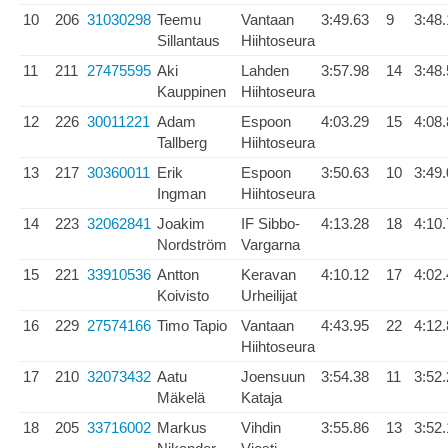
10
206
31030298
Teemu
Vantaan
3:49.63
9
3:48
Sillantaus
Hiihtoseura
11
211
27475595
Aki
Lahden
3:57.98
14
3:48
Kauppinen
Hiihtoseura
12
226
30011221
Adam
Espoon
4:03.29
15
4:08
Tallberg
Hiihtoseura
13
217
30360011
Erik
Espoon
3:50.63
10
3:49
Ingman
Hiihtoseura
14
223
32062841
Joakim
IF Sibbo-
4:13.28
18
4:10
Nordström
Vargarna
15
221
33910536
Antton
Keravan
4:10.12
17
4:02
Koivisto
Urheilijat
16
229
27574166
Timo Tapio
Vantaan
4:43.95
22
4:12
Hiihtoseura
17
210
32073432
Aatu
Joensuun
3:54.38
11
3:52
Mäkelä
Kataja
18
205
33716002
Markus
Vihdin
3:55.86
13
3:52