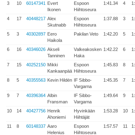
3
10
60147341
Evert
Espoon
1:41.34
4
1
Ikonen
Hiihtoseura
4
17
40448217
Alex
Espoon
1:37.88
3
1
Skutnabb
Hiihtoseura
5
3
40302897
Eero
Pakilan Veto
1:42.20
5
1
Haikola
6
16
40346026
Akseli
Valkeakosken
1:42.22
6
1
Tanninen
Haka
7
15
40252150
Mikki
Espoon
1:45.83
8
1
Kankaanpää
Hiihtoseura
8
5
40355563
Kevin Hildén
IF Sibbo-
1:45.35
7
1
Vargarna
9
7
40396364
Albin
IF Sibbo-
1:49.64
9
1
Fransman
Vargarna
10
14
40427756
Henrik
Hyvinkään
1:53.28
10
1
Ahoniemi
Hiihtäjät
11
8
60148337
Aaro
Espoon
1:57.57
11
1
Helenius
Hiihtoseura