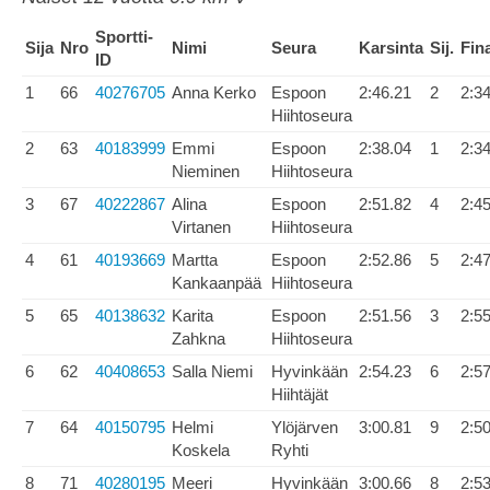
Sportti-
Sija
Nro
Nimi
Seura
Karsinta
Sij.
Fina
ID
1
66
40276705
Anna Kerko
Espoon
2:46.21
2
2:3
Hiihtoseura
2
63
40183999
Emmi
Espoon
2:38.04
1
2:3
Nieminen
Hiihtoseura
3
67
40222867
Alina
Espoon
2:51.82
4
2:4
Virtanen
Hiihtoseura
4
61
40193669
Martta
Espoon
2:52.86
5
2:4
Kankaanpää
Hiihtoseura
5
65
40138632
Karita
Espoon
2:51.56
3
2:5
Zahkna
Hiihtoseura
6
62
40408653
Salla Niemi
Hyvinkään
2:54.23
6
2:5
Hiihtäjät
7
64
40150795
Helmi
Ylöjärven
3:00.81
9
2:5
Koskela
Ryhti
8
71
40280195
Meeri
Hyvinkään
3:00.66
8
2:5