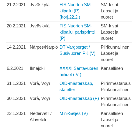
21.2.2021
Jyväskylä
FIS Nuorten SM-
SM-kisat
kilpailu (P)
Lapset ja
(korj.22.2.)
nuoret
20.2.2021
Jyväskylä
FIS Nuorten SM-
SM-kisat
kilpailu, parisprintti
Lapset ja
(P)
nuoret
14.2.2021
Närpes/Närpiö
DT Vargberget /
Piirikunnallinen
Susivuoren PK (V)
Lapset ja
nuoret
6.2.2021
Ilmajoki
XXXXI Santavuoren
Kansallinen
hiihdot ( V )
31.1.2021
Vörå, Vöyri
ÖID-mästerskap,
Piirinmestaruus
stafetter
Piirikunnallinen
30.1.2021
Vörå, Vöyri
ÖID-mästerskap (P)
Piirinmestaruus
Piirikunnallinen
23.1.2021
Nedervetil /
Mini-Seljes (V)
Kansallinen
Alaveteli
Lapset ja
nuoret