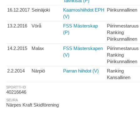
Talvikisat (P)
16.12.2017
Seinäjoki
Kaamoshiihdot EPH
Piirikunnallinen
(V)
13.2.2016
Vörå
FSS Mästerskap
Piirinmestaruus
(P)
Ranking
Piirikunnallinen
14.2.2015
Malax
FSS Mästerskapen
Piirinmestaruus
(V)
Ranking
Piirikunnallinen
2.2.2014
Närpiö
Parran hiihdot (V)
Ranking
Kansallinen
SPORTTI-ID
40216646
SEURA
Närpes Kraft Skidförening