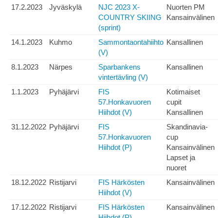
17.2.2023
Jyväskylä
NJC 2023 X-
Nuorten PM
COUNTRY SKIING
Kansainvälinen
(sprint)
14.1.2023
Kuhmo
Sammontaontahiihto
Kansallinen
(V)
8.1.2023
Närpes
Sparbankens
Kansallinen
vintertävling (V)
1.1.2023
Pyhäjärvi
FIS
Kotimaiset
57.Honkavuoren
cupit
Hiihdot (V)
Kansallinen
31.12.2022
Pyhäjärvi
FIS
Skandinavia-
57.Honkavuoren
cup
Hiihdot (P)
Kansainvälinen
Lapset ja
nuoret
18.12.2022
Ristijarvi
FIS Härkösten
Kansainvälinen
Hiihdot (V)
17.12.2022
Ristijarvi
FIS Härkösten
Kansainvälinen
Hiihdot (P)