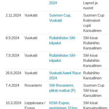
2024
Lapset ja
nuoret
2.11.2024
Vuokatti
Suomen Cup,
Suomen Cup
Vuokatti
Kotimaiset
cupit
Kansallinen
8.9.2024
Vuokatti
Rullahiihdon SM-
SM-kisat
kilpailut
Rullahiihto
Kansallinen
7.9.2024
Vuokatti
Rullahiihdon SM-
SM-kisat
kilpailut
Rullahiihto
Kansallinen
26.6.2024
Vuokatti
Vuokatti Aateli Race
Rullahiihto
2024
Kansallinen
7.4.2024
Rovaniemi
SM-Rovaniemi,
Suomen Cup
pitkät matkat (P)
SM-kisat
Kansallinen
10.3.2024
Leppävaara /
NSM-Espoo,
SM-kisat
Espoo
perinteinen 10 km
Kansainvälinen