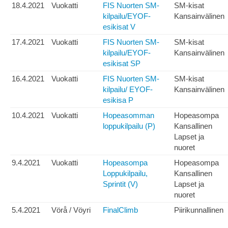
18.4.2021
Vuokatti
FIS Nuorten SM-
SM-kisat
kilpailu/EYOF-
Kansainvälinen
esikisat V
17.4.2021
Vuokatti
FIS Nuorten SM-
SM-kisat
kilpailu/EYOF-
Kansainvälinen
esikisat SP
16.4.2021
Vuokatti
FIS Nuorten SM-
SM-kisat
kilpailu/ EYOF-
Kansainvälinen
esikisa P
10.4.2021
Vuokatti
Hopeasomman
Hopeasompa
loppukilpailu (P)
Kansallinen
Lapset ja
nuoret
9.4.2021
Vuokatti
Hopeasompa
Hopeasompa
Loppukilpailu,
Kansallinen
Sprintit (V)
Lapset ja
nuoret
5.4.2021
Vörå / Vöyri
FinalClimb
Piirikunnallinen