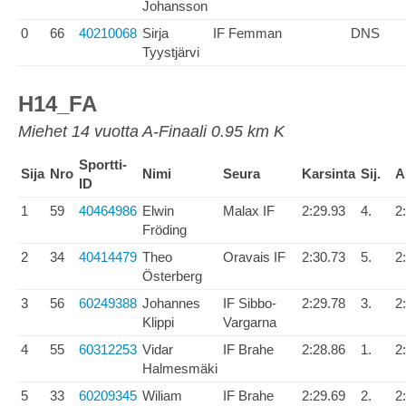
Johansson
0
66
40210068
Sirja
IF Femman
DNS
Tyystjärvi
H14_FA
Miehet 14 vuotta A-Finaali 0.95 km K
Sportti-
Sija
Nro
Nimi
Seura
Karsinta
Sij.
A
ID
1
59
40464986
Elwin
Malax IF
2:29.93
4.
2
Fröding
2
34
40414479
Theo
Oravais IF
2:30.73
5.
2
Österberg
3
56
60249388
Johannes
IF Sibbo-
2:29.78
3.
2
Klippi
Vargarna
4
55
60312253
Vidar
IF Brahe
2:28.86
1.
2
Halmesmäki
5
33
60209345
Wiliam
IF Brahe
2:29.69
2.
2