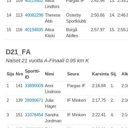
13
109
40215502
Alisa
Pargas IF
2:42.94
13.
2:39.
Lindfors
14
113
40082298
Therese
Österby
2:50.66
14.
2:46.
Äbb
Sportklubb
15
116
40194835
Alisa
Borgå
2:57.97
15.
2:55.
Kiiski
Akilles
D21_FA
Naiset 21 vuotta A-Finaali 0.95 km K
Sportti-
Sija
Nro
Nimi
Seura
Karsinta
Sij.
Al
ID
1
141
33890009
Anni
Pargas IF
2:16.84
1.
2:1
Lindroos
2
139
28990671
Julia
IF Minken
2:17.75
2.
2:1
Häger
3
151
31078454
Sandra
IF Minken
2:22.41
4.
2:1
Jordman