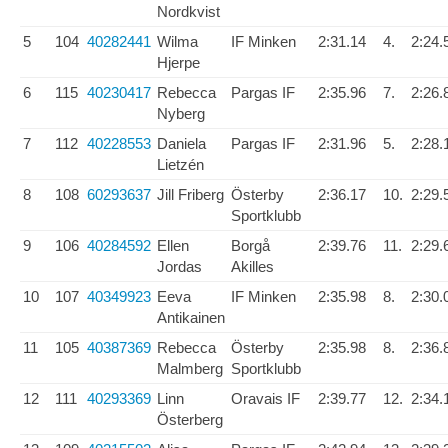
Nordkvist
5
104
40282441
Wilma
IF Minken
2:31.14
4.
2:24.
Hjerpe
6
115
40230417
Rebecca
Pargas IF
2:35.96
7.
2:26.
Nyberg
7
112
40228553
Daniela
Pargas IF
2:31.96
5.
2:28.
Lietzén
8
108
60293637
Jill Friberg
Österby
2:36.17
10.
2:29.
Sportklubb
9
106
40284592
Ellen
Borgå
2:39.76
11.
2:29.
Jordas
Akilles
10
107
40349923
Eeva
IF Minken
2:35.98
8.
2:30.
Antikainen
11
105
40387369
Rebecca
Österby
2:35.98
8.
2:36.
Malmberg
Sportklubb
12
111
40293369
Linn
Oravais IF
2:39.77
12.
2:34.
Österberg