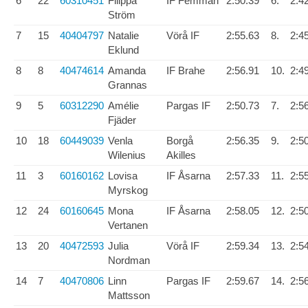
6
22
60310451
Filippa
IF Femman
2:50.39
6.
2:4
Ström
7
15
40404797
Natalie
Vörå IF
2:55.63
8.
2:4
Eklund
8
8
40474614
Amanda
IF Brahe
2:56.91
10.
2:4
Grannas
9
5
60312290
Amélie
Pargas IF
2:50.73
7.
2:5
Fjäder
10
18
60449039
Venla
Borgå
2:56.35
9.
2:5
Wilenius
Akilles
11
3
60160162
Lovisa
IF Åsarna
2:57.33
11.
2:5
Myrskog
12
24
60160645
Mona
IF Åsarna
2:58.05
12.
2:5
Vertanen
13
20
40472593
Julia
Vörå IF
2:59.34
13.
2:5
Nordman
14
7
40470806
Linn
Pargas IF
2:59.67
14.
2:5
Mattsson