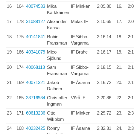
16
164
40074533
Mika
IF Minken
2:09.80
16.
2:0
Kärkkäinen
17
178
31088127
Alexander
Malax IF
2:10.65
17.
2:0
Kansa
18
175
40141841
Robin
IF Sibbo-
2:16.14
18.
2:1
Fransman
Vargarna
19
166
40341079
Mico
IF Brahe
2:16.17
19.
2:1
Sjölund
20
174
40068113
Sam
IF Sibbo-
2:18.15
21.
2:1
Fransman
Vargarna
21
169
40071321
Jakob
IF Åsarna
2:16.72
20.
2:1
Dalhem
22
165
33716934
Christoffer
Vörå IF
2:20.86
22.
2:1
Ingman
23
171
60613236
Otto
IF Minken
2:29.72
23.
2:3
Wikblom
24
168
40232425
Ronny
IF Åsarna
2:32.31
24.
2:3