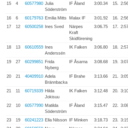
15
4
60577980
Julia
IF Åland
3:00.34
15.
2:5
Söderström
16
6
60179763
Emilia Mitts
Malax IF
3:01.92
16.
2:5
17
12
60500258
Ines Sved
Närpes
3:06.75
17.
2:5
Kraft
Skidförening
18
13
60610559
Ines
IK Falken
3:06.80
18.
2:5
Anderssén
19
27
60299851
Frida
IF Åsarna
3:08.68
19.
3:0
Nyberg
20
21
40409910
Adela
IF Brahe
3:13.66
21.
3:0
Brännbacka
21
11
60719339
Hilda
IK Falken
3:12.48
20.
3:1
Jokisuu
22
10
60577990
Matilda
IF Åland
3:15.47
22.
3:0
Söderström
23
19
60241223
Ella Nilsson
IF Minken
3:18.73
23.
3:1