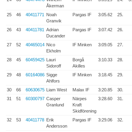
Åkerman
25
46
40411771
Noah
Pargas IF
3:05.62
25.
Granvik
26
43
40411781
Adrian
Pargas IF
3:07.42
26.
Ducander
27
52
40465014
Nico
IF Minken
3:09.05
27.
Ekholm
28
45
60459425
Lauri
Borgå
3:10.33
28.
Sidoroff
Akilles
29
48
60164086
Sigge
IF Minken
3:18.45
29.
Ahlfors
30
66
60630675
Liam West
Malax IF
3:20.85
30.
31
51
60300797
Casper
Närpes
3:28.60
31.
Granlund
Kraft
Skidförening
32
53
40411778
Erik
Pargas IF
3:29.06
32.
Andersson