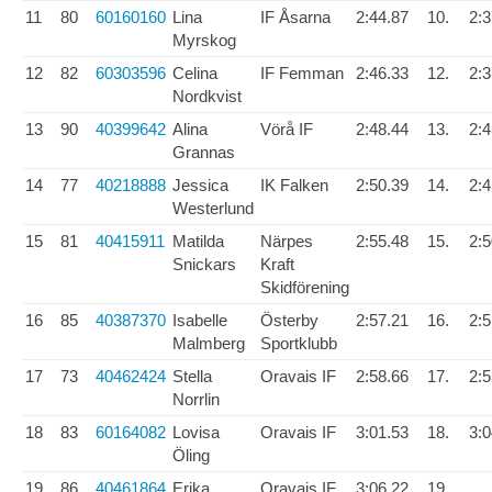
11
80
60160160
Lina
IF Åsarna
2:44.87
10.
2:3
Myrskog
12
82
60303596
Celina
IF Femman
2:46.33
12.
2:3
Nordkvist
13
90
40399642
Alina
Vörå IF
2:48.44
13.
2:4
Grannas
14
77
40218888
Jessica
IK Falken
2:50.39
14.
2:4
Westerlund
15
81
40415911
Matilda
Närpes
2:55.48
15.
2:5
Snickars
Kraft
Skidförening
16
85
40387370
Isabelle
Österby
2:57.21
16.
2:5
Malmberg
Sportklubb
17
73
40462424
Stella
Oravais IF
2:58.66
17.
2:5
Norrlin
18
83
60164082
Lovisa
Oravais IF
3:01.53
18.
3:0
Öling
19
86
40461864
Erika
Oravais IF
3:06.22
19.