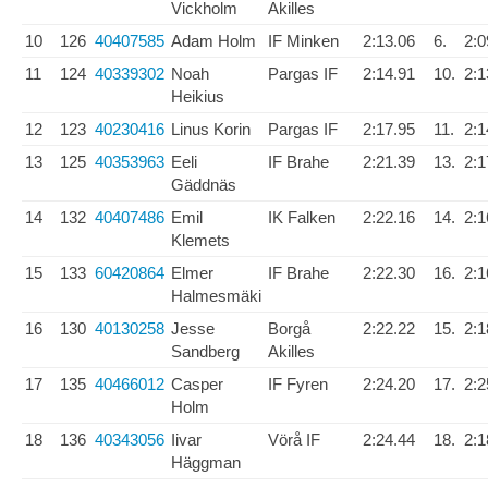
Vickholm
Akilles
10
126
40407585
Adam Holm
IF Minken
2:13.06
6.
2:0
11
124
40339302
Noah
Pargas IF
2:14.91
10.
2:1
Heikius
12
123
40230416
Linus Korin
Pargas IF
2:17.95
11.
2:1
13
125
40353963
Eeli
IF Brahe
2:21.39
13.
2:1
Gäddnäs
14
132
40407486
Emil
IK Falken
2:22.16
14.
2:1
Klemets
15
133
60420864
Elmer
IF Brahe
2:22.30
16.
2:1
Halmesmäki
16
130
40130258
Jesse
Borgå
2:22.22
15.
2:1
Sandberg
Akilles
17
135
40466012
Casper
IF Fyren
2:24.20
17.
2:2
Holm
18
136
40343056
Iivar
Vörå IF
2:24.44
18.
2:1
Häggman