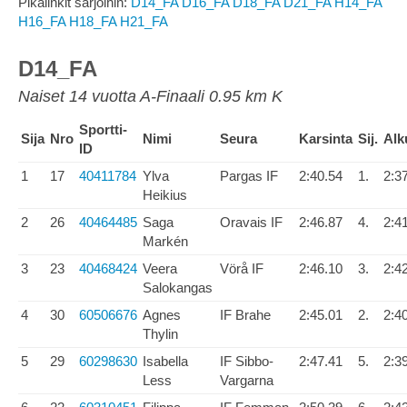
Pikalinkit sarjoihin:
D14_FA
D16_FA
D18_FA
D21_FA
H14_FA
H16_FA
H18_FA
H21_FA
D14_FA
Naiset 14 vuotta A-Finaali 0.95 km K
Sportti-
Sija
Nro
Nimi
Seura
Karsinta
Sij.
Alk
ID
1
17
40411784
Ylva
Pargas IF
2:40.54
1.
2:3
Heikius
2
26
40464485
Saga
Oravais IF
2:46.87
4.
2:4
Markén
3
23
40468424
Veera
Vörå IF
2:46.10
3.
2:4
Salokangas
4
30
60506676
Agnes
IF Brahe
2:45.01
2.
2:4
Thylin
5
29
60298630
Isabella
IF Sibbo-
2:47.41
5.
2:3
Less
Vargarna