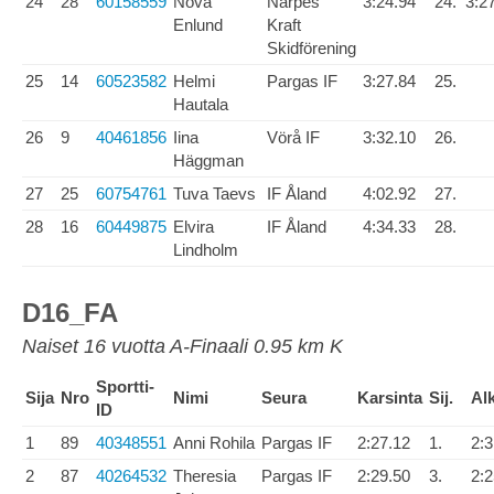
24
28
60158559
Nova
Närpes
3:24.94
24.
3:2
Enlund
Kraft
Skidförening
25
14
60523582
Helmi
Pargas IF
3:27.84
25.
Hautala
26
9
40461856
Iina
Vörå IF
3:32.10
26.
Häggman
27
25
60754761
Tuva Taevs
IF Åland
4:02.92
27.
28
16
60449875
Elvira
IF Åland
4:34.33
28.
Lindholm
D16_FA
Naiset 16 vuotta A-Finaali 0.95 km K
Sportti-
Sija
Nro
Nimi
Seura
Karsinta
Sij.
Al
ID
1
89
40348551
Anni Rohila
Pargas IF
2:27.12
1.
2:3
2
87
40264532
Theresia
Pargas IF
2:29.50
3.
2:2