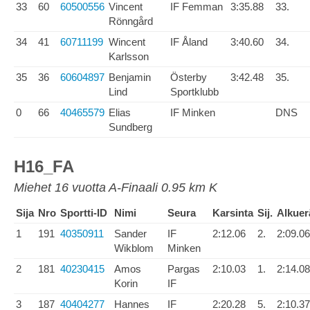
33
60
60500556
Vincent
IF Femman
3:35.88
33.
Rönngård
34
41
60711199
Wincent
IF Åland
3:40.60
34.
Karlsson
35
36
60604897
Benjamin
Österby
3:42.48
35.
Lind
Sportklubb
0
66
40465579
Elias
IF Minken
DNS
Sundberg
H16_FA
Miehet 16 vuotta A-Finaali 0.95 km K
Sija
Nro
Sportti-ID
Nimi
Seura
Karsinta
Sij.
Alkuer
1
191
40350911
Sander
IF
2:12.06
2.
2:09.06
Wikblom
Minken
2
181
40230415
Amos
Pargas
2:10.03
1.
2:14.08
Korin
IF
3
187
40404277
Hannes
IF
2:20.28
5.
2:10.37