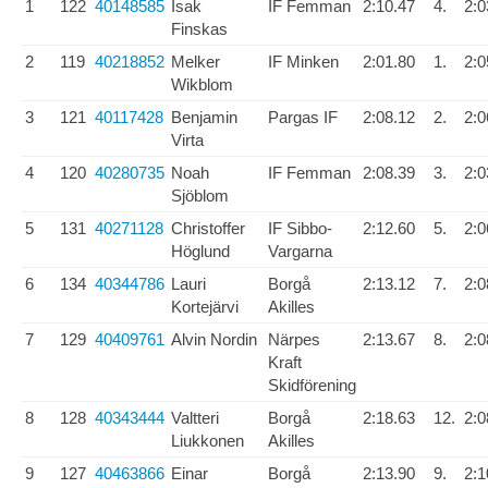
1
122
40148585
Isak
IF Femman
2:10.47
4.
2:0
Finskas
2
119
40218852
Melker
IF Minken
2:01.80
1.
2:0
Wikblom
3
121
40117428
Benjamin
Pargas IF
2:08.12
2.
2:0
Virta
4
120
40280735
Noah
IF Femman
2:08.39
3.
2:0
Sjöblom
5
131
40271128
Christoffer
IF Sibbo-
2:12.60
5.
2:0
Höglund
Vargarna
6
134
40344786
Lauri
Borgå
2:13.12
7.
2:0
Kortejärvi
Akilles
7
129
40409761
Alvin Nordin
Närpes
2:13.67
8.
2:0
Kraft
Skidförening
8
128
40343444
Valtteri
Borgå
2:18.63
12.
2:0
Liukkonen
Akilles
9
127
40463866
Einar
Borgå
2:13.90
9.
2:1