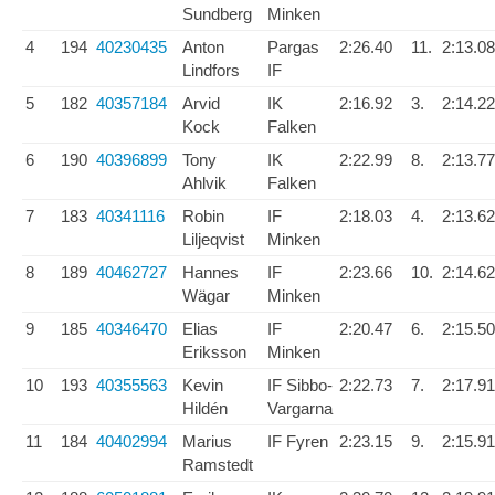
Sundberg
Minken
4
194
40230435
Anton
Pargas
2:26.40
11.
2:13.08
Lindfors
IF
5
182
40357184
Arvid
IK
2:16.92
3.
2:14.22
Kock
Falken
6
190
40396899
Tony
IK
2:22.99
8.
2:13.77
Ahlvik
Falken
7
183
40341116
Robin
IF
2:18.03
4.
2:13.62
Liljeqvist
Minken
8
189
40462727
Hannes
IF
2:23.66
10.
2:14.62
Wägar
Minken
9
185
40346470
Elias
IF
2:20.47
6.
2:15.50
Eriksson
Minken
10
193
40355563
Kevin
IF Sibbo-
2:22.73
7.
2:17.91
Hildén
Vargarna
11
184
40402994
Marius
IF Fyren
2:23.15
9.
2:15.91
Ramstedt