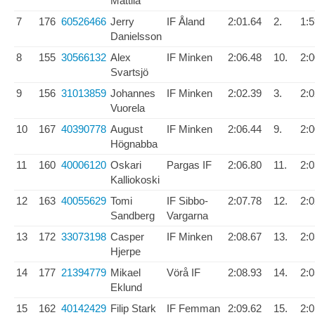
Mattila
7
176
60526466
Jerry
IF Åland
2:01.64
2.
1:5
Danielsson
8
155
30566132
Alex
IF Minken
2:06.48
10.
2:0
Svartsjö
9
156
31013859
Johannes
IF Minken
2:02.39
3.
2:0
Vuorela
10
167
40390778
August
IF Minken
2:06.44
9.
2:0
Högnabba
11
160
40006120
Oskari
Pargas IF
2:06.80
11.
2:0
Kalliokoski
12
163
40055629
Tomi
IF Sibbo-
2:07.78
12.
2:0
Sandberg
Vargarna
13
172
33073198
Casper
IF Minken
2:08.67
13.
2:0
Hjerpe
14
177
21394779
Mikael
Vörå IF
2:08.93
14.
2:0
Eklund
15
162
40142429
Filip Stark
IF Femman
2:09.62
15.
2:0