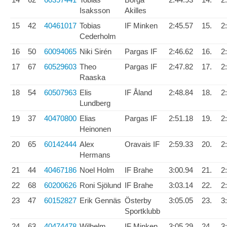
Isaksson
Akilles
15
42
40461017
Tobias
IF Minken
2:45.57
15.
2
Cederholm
16
50
60094065
Niki Sirén
Pargas IF
2:46.62
16.
2
17
67
60529603
Theo
Pargas IF
2:47.82
17.
2
Raaska
18
54
60507963
Elis
IF Åland
2:48.84
18.
2
Lundberg
19
37
40470800
Elias
Pargas IF
2:51.18
19.
2
Heinonen
20
65
60142444
Alex
Oravais IF
2:59.33
20.
2
Hermans
21
44
40467186
Noel Holm
IF Brahe
3:00.94
21.
2
22
68
60200626
Roni Sjölund
IF Brahe
3:03.14
22.
2
23
47
60152827
Erik Gennäs
Österby
3:05.05
23.
3
Sportklubb
24
63
40474478
Wilhelm
IF Minken
3:05.29
24.
3