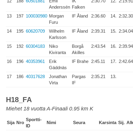
12
188
60501881
Emil
IK
2:30.70
12.
2:19.91
Anderssén
Falken
13
197
100030980
Morgan
IF Åland
2:36.60
14.
2:32.30
Furu
14
195
60620709
Wilhelm
IF Åland
2:39.31
15.
2:34.04
Karlsson
15
192
60304183
Niko
Borgå
2:43.54
16.
2:39.94
Kiviranta
Akilles
16
196
40353961
Erik
IF Brahe
2:45.11
17.
2:42.64
Gäddnäs
17
186
40317628
Jonathan
Pargas
2:35.21
13.
Virta
IF
H18_FA
Miehet 18 vuotta A-Finaali 0.95 km K
Sportti-
Sija
Nro
Nimi
Seura
Karsinta
Sij.
Al
ID