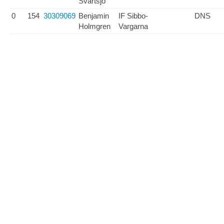
Svartsjö
0
154
30309069
Benjamin
IF Sibbo-
DNS
Holmgren
Vargarna