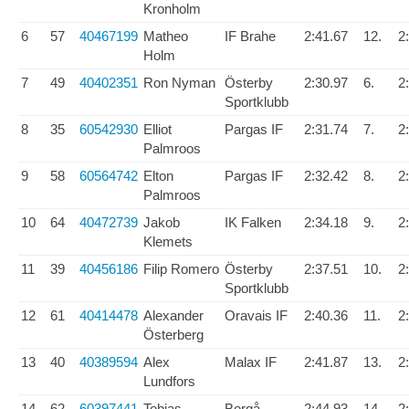
Kronholm
6
57
40467199
Matheo
IF Brahe
2:41.67
12.
2
Holm
7
49
40402351
Ron Nyman
Österby
2:30.97
6.
2
Sportklubb
8
35
60542930
Elliot
Pargas IF
2:31.74
7.
2
Palmroos
9
58
60564742
Elton
Pargas IF
2:32.42
8.
2
Palmroos
10
64
40472739
Jakob
IK Falken
2:34.18
9.
2
Klemets
11
39
40456186
Filip Romero
Österby
2:37.51
10.
2
Sportklubb
12
61
40414478
Alexander
Oravais IF
2:40.36
11.
2
Österberg
13
40
40389594
Alex
Malax IF
2:41.87
13.
2
Lundfors
14
62
60397441
Tobias
Borgå
2:44.93
14.
2