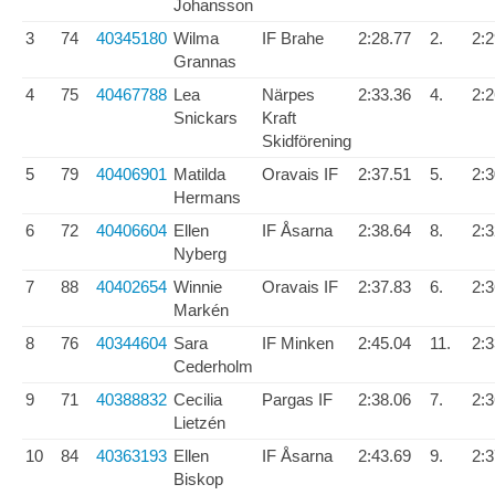
Johansson
3
74
40345180
Wilma
IF Brahe
2:28.77
2.
2:2
Grannas
4
75
40467788
Lea
Närpes
2:33.36
4.
2:2
Snickars
Kraft
Skidförening
5
79
40406901
Matilda
Oravais IF
2:37.51
5.
2:3
Hermans
6
72
40406604
Ellen
IF Åsarna
2:38.64
8.
2:3
Nyberg
7
88
40402654
Winnie
Oravais IF
2:37.83
6.
2:3
Markén
8
76
40344604
Sara
IF Minken
2:45.04
11.
2:3
Cederholm
9
71
40388832
Cecilia
Pargas IF
2:38.06
7.
2:3
Lietzén
10
84
40363193
Ellen
IF Åsarna
2:43.69
9.
2:3
Biskop