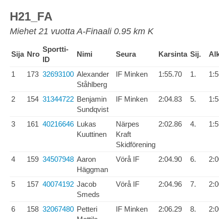
H21_FA
Miehet 21 vuotta A-Finaali 0.95 km K
Sportti-
Sija
Nro
Nimi
Seura
Karsinta
Sij.
Al
ID
1
173
32693100
Alexander
IF Minken
1:55.70
1.
1:5
Ståhlberg
2
154
31344722
Benjamin
IF Minken
2:04.83
5.
1:5
Sundqvist
3
161
40216646
Lukas
Närpes
2:02.86
4.
1:5
Kuuttinen
Kraft
Skidförening
4
159
34507948
Aaron
Vörå IF
2:04.90
6.
2:0
Häggman
5
157
40074192
Jacob
Vörå IF
2:04.96
7.
2:0
Smeds
6
158
32067480
Petteri
IF Minken
2:06.29
8.
2:0