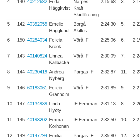
4
140
40212682
Frida
Närpes
2:19.68
3.
2:1
Häggkvist
Kraft
Skidförening
5
142
40352055
Emelie
Borgå
2:24.30
5.
2:2
Hägglund
Akilles
6
150
40284034
Felicia
Vörå IF
2:25.06
6.
2:1
Krook
7
143
40140824
Linnea
Vörå IF
2:30.09
7.
2:2
Källbacka
8
144
40230419
Andréa
Pargas IF
2:32.87
11.
2:2
Nyberg
9
146
60183061
Felicia
Vörå IF
2:31.89
9.
2:2
Granholm
10
147
40134989
Linda
IF Femman
2:31.13
8.
2:2
Hyöty
11
145
40198202
Emma
IF Femman
2:32.50
10.
2:2
Korhonen
12
149
40147794
Emilia
Pargas IF
2:39.80
12.
2:3