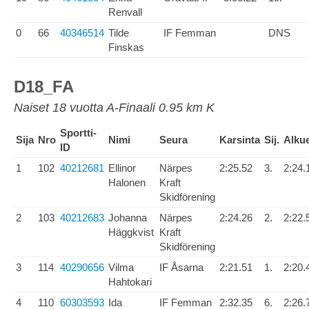
Renvall
0
66
40346514
Tilde
IF Femman
DNS
Finskas
D18_FA
Naiset 18 vuotta A-Finaali 0.95 km K
Sportti-
Sija
Nro
Nimi
Seura
Karsinta
Sij.
Alku
ID
1
102
40212681
Ellinor
Närpes
2:25.52
3.
2:24.
Halonen
Kraft
Skidförening
2
103
40212683
Johanna
Närpes
2:24.26
2.
2:22.
Häggkvist
Kraft
Skidförening
3
114
40290656
Vilma
IF Åsarna
2:21.51
1.
2:20.
Hahtokari
4
110
60303593
Ida
IF Femman
2:32.35
6.
2:26.