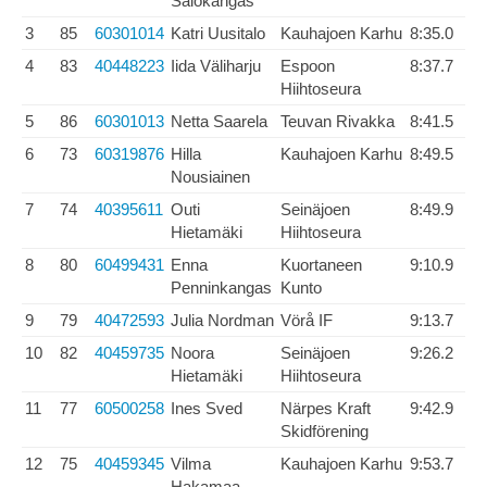
Salokangas
3
85
60301014
Katri Uusitalo
Kauhajoen Karhu
8:35.0
4
83
40448223
Iida Väliharju
Espoon
8:37.7
Hiihtoseura
5
86
60301013
Netta Saarela
Teuvan Rivakka
8:41.5
6
73
60319876
Hilla
Kauhajoen Karhu
8:49.5
Nousiainen
7
74
40395611
Outi
Seinäjoen
8:49.9
Hietamäki
Hiihtoseura
8
80
60499431
Enna
Kuortaneen
9:10.9
Penninkangas
Kunto
9
79
40472593
Julia Nordman
Vörå IF
9:13.7
10
82
40459735
Noora
Seinäjoen
9:26.2
Hietamäki
Hiihtoseura
11
77
60500258
Ines Sved
Närpes Kraft
9:42.9
Skidförening
12
75
40459345
Vilma
Kauhajoen Karhu
9:53.7
Hakamaa