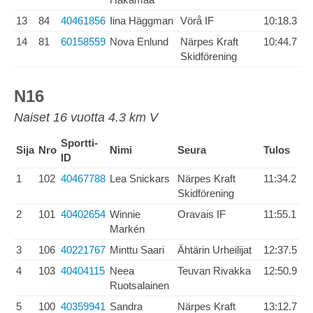
13
84
40461856
Iina Häggman
Vörå IF
10:18.3
14
81
60158559
Nova Enlund
Närpes Kraft
10:44.7
Skidförening
N16
Naiset 16 vuotta 4.3 km V
Sportti-
Sija
Nro
Nimi
Seura
Tulos
ID
1
102
40467788
Lea Snickars
Närpes Kraft
11:34.2
Skidförening
2
101
40402654
Winnie
Oravais IF
11:55.1
Markén
3
106
40221767
Minttu Saari
Ähtärin Urheilijat
12:37.5
4
103
40404115
Neea
Teuvan Rivakka
12:50.9
Ruotsalainen
5
100
40359941
Sandra
Närpes Kraft
13:12.7