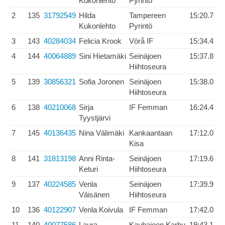
Kukonlehto
Pyrintö
2
135
31792549
Hilda
Tampereen
15:20.7
Kukonlehto
Pyrintö
3
143
40284034
Felicia Krook
Vörå IF
15:34.4
4
144
40064889
Sini Hietamäki
Seinäjoen
15:37.8
Hiihtoseura
5
139
30856321
Sofia Joronen
Seinäjoen
15:38.0
Hiihtoseura
6
138
40210068
Sirja
IF Femman
16:24.4
Tyystjärvi
7
145
40136435
Nina Välimäki
Kankaantaan
17:12.0
Kisa
8
141
31813198
Anni Rinta-
Seinäjoen
17:19.6
Keturi
Hiihtoseura
9
137
40224585
Venla
Seinäjoen
17:39.9
Väisänen
Hiihtoseura
10
136
40122907
Venla Koivula
IF Femman
17:42.0
11
140
40077586
Laura
Kauhajoen Karhu
19:43.1