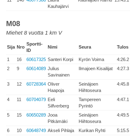
Kauhajärvi
M08
Miehet 8 vuotta 1 km V
Sportti-
Sija
Nro
Nimi
Seura
Tulos
ID
1
16
60617325
Santeri Korpi
Kyrön Voima
4:26.2
2
9
60614089
Julius
Ilmajoen Kisailijat
4:27.3
Savinainen
3
12
60728364
Oliver
Seinäjoen
4:45.8
Haapoja
Hiihtoseura
4
11
60704079
Eeli
Tampereen
4:47.1
Silfverberg
Pyrintö
5
15
60650289
Jooa
Seinäjoen
4:49.5
Pitkämäki
Hiihtoseura
6
10
60648749
Akseli Pihlaja
Kurikan Ryhti
5:15.5