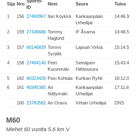
Sportti-
Sija
Nro
Nimi
Seura
Tulos
ID
1
156
27469967
Ilari Köykkä
Kankaanpään
14:46.9
Urheilijat
2
159
27436686
Tommy
IF Åsarna
14:48.5
Haglund
3
157
60146839
Tommi
Lapuan Virkiä
15:14.5
Syrjälä
4
158
27464140
Petri
Seinäjoen
15:43.4
Kurunmäki
Hiihtoseura
5
162
60323426
Pasi Kohtala
Kurikan Ryhti
16:12.0
6
161
40345385
Ari
Kankaanpään
17:11.8
Niittymäki
Urheilijat
160
23783582
Ari Orava
Virtain Urheilijat
DNS
M60
Miehet 60 vuotta 5.6 km V