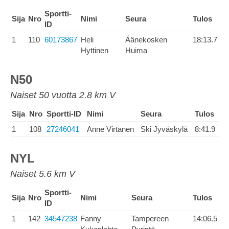
Sportti-
Sija
Nro
Nimi
Seura
Tulos
ID
1
110
60173867
Heli
Äänekosken
18:13.7
Hyttinen
Huima
N50
Naiset 50 vuotta 2.8 km V
Sija
Nro
Sportti-ID
Nimi
Seura
Tulos
1
108
27246041
Anne Virtanen
Ski Jyväskylä
8:41.9
NYL
Naiset 5.6 km V
Sportti-
Sija
Nro
Nimi
Seura
Tulos
ID
1
142
34547238
Fanny
Tampereen
14:06.5