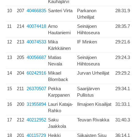
Kauhajärvi
10
207
40466835
Santeri Virta
Parkanon
28:31.9
Urheilijat
11
214
40074418
Arno
Seinäjoen
28:35.7
Hautaniemi
Hiihtoseura
12
213
40074533
Mika
IF Minken
29:21.6
Kärkkäinen
13
205
40056687
Matias
Seinäjoen
29:24.3
Nevala
Hiihtoseura
14
204
60242916
Mikael
Jurvan Urheilijat
29:29.2
Blomback
15
211
26370507
Pekka
Saarijärven
29:34.1
Karppanen
Pullistus
16
200
31955894
Lauri Kataja-
Ilmajoen Kisailijat
31:33.1
Rahko
17
212
40212952
Saku
Teuvan Rivakka
31:40.3
Jaakkola
18
201
40115729
Heikki
Siikaisten Sisu
36:14.1