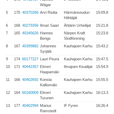
Wägar
5
170
40370266
Arvi Riutta
Härmänseudun
15:09.8
Hiihtäjät
6
168
40279356
Ilmari Saari
Ähtärin Urheilijat
15:21.8
7
165
40345626
Hannes
Närpes Kraft
15:23.8
Bengs
Skidförening
8
167
40399882
Johannes
Kauhajoen Karhu
15:43.2
Syrjälä
9
174
60177227
Lauri Peura
Kauhajoen Karhu
15:47.5
10
171
40442357
Elmeri
Ilmajoen Kisailijat
15:54.9
Haapamäki
11
166
40402692
Konsta
Kauhajoen Karhu
15:55.5
Kalliomäki
12
164
60160009
Elmeri
Kauhajoen Karhu
16:13.3
Turunen
13
177
40402994
Marius
IF Fyren
16:26.4
Ramstedt