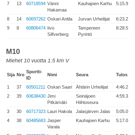
7
13
60718594
Vänni
Kauhajoen Karhu
5:15.9
Hakamaa
8
14
60697262
Oskari Antila
Jurvan Urheilijat
6:23.2
9
8
60806474
Iivo
Tampereen
8:28.5
Silfverberg
Pyrintö
M10
Miehet 10 vuotta 1.5 km V
Sportti-
Sija
Nro
Nimi
Seura
Tulos
ID
1
37
60501211
Oskari Saari
Ähtärin Urheilijat
4:46.2
2
39
60638430
Jimi
Seinäjoen
4:59.3
Pitkämäki
Hiihtoseura
3
30
60717323
Lauri Hakola
Jalasjärven Jalas
5:05.0
4
38
60485683
Jasper
Kauhajoen Karhu
5:17.0
Varala