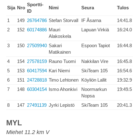
Sportti-
Sija
Nro
Nimi
Seura
Tulos
ID
1
149
26764786
Stefan Storvall
IF Åsarna
14:41.8
2
152
60174886
Mauri
Lapuan Virkiä
16:24.0
Alakoskela
3
150
27509940
Sakari
Espoon Tapiot
16:44.8
Matikainen
4
154
27578159
Rauno Tuomi
Nakkilan Vire
16:45.8
5
153
60417594
Kari Niemi
SkiTeam 105
16:54.6
6
151
24728818
Timo Lehtonen
Köyliön Lallit
19:32.9
7
148
60304154
Ismo Ahonkivi
Noormarkun
19:49.5
Nopsa
8
147
27491139
Jyrki Lepistö
SkiTeam 105
20:41.3
MYL
Miehet 11.2 km V