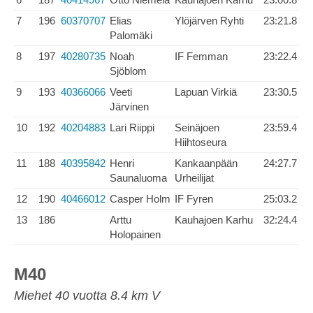
7
196
60370707
Elias
Ylöjärven Ryhti
23:21.8
Palomäki
8
197
40280735
Noah
IF Femman
23:22.4
Sjöblom
9
193
40366066
Veeti
Lapuan Virkiä
23:30.5
Järvinen
10
192
40204883
Lari Riippi
Seinäjoen
23:59.4
Hiihtoseura
11
188
40395842
Henri
Kankaanpään
24:27.7
Saunaluoma
Urheilijat
12
190
40466012
Casper Holm
IF Fyren
25:03.2
13
186
Arttu
Kauhajoen Karhu
32:24.4
Holopainen
M40
Miehet 40 vuotta 8.4 km V