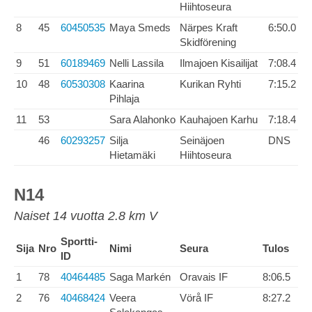
Hiihtoseura
8
45
60450535
Maya Smeds
Närpes Kraft
6:50.0
Skidförening
9
51
60189469
Nelli Lassila
Ilmajoen Kisailijat
7:08.4
10
48
60530308
Kaarina
Kurikan Ryhti
7:15.2
Pihlaja
11
53
Sara Alahonko
Kauhajoen Karhu
7:18.4
46
60293257
Silja
Seinäjoen
DNS
Hietamäki
Hiihtoseura
N14
Naiset 14 vuotta 2.8 km V
Sportti-
Sija
Nro
Nimi
Seura
Tulos
ID
1
78
40464485
Saga Markén
Oravais IF
8:06.5
2
76
40468424
Veera
Vörå IF
8:27.2