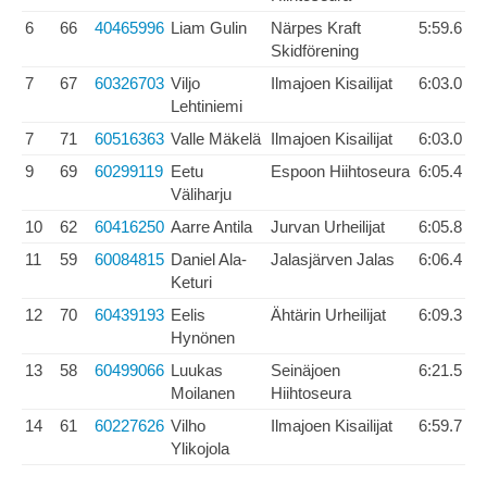
6
66
40465996
Liam Gulin
Närpes Kraft
5:59.6
Skidförening
7
67
60326703
Viljo
Ilmajoen Kisailijat
6:03.0
Lehtiniemi
7
71
60516363
Valle Mäkelä
Ilmajoen Kisailijat
6:03.0
9
69
60299119
Eetu
Espoon Hiihtoseura
6:05.4
Väliharju
10
62
60416250
Aarre Antila
Jurvan Urheilijat
6:05.8
11
59
60084815
Daniel Ala-
Jalasjärven Jalas
6:06.4
Keturi
12
70
60439193
Eelis
Ähtärin Urheilijat
6:09.3
Hynönen
13
58
60499066
Luukas
Seinäjoen
6:21.5
Moilanen
Hiihtoseura
14
61
60227626
Vilho
Ilmajoen Kisailijat
6:59.7
Ylikojola