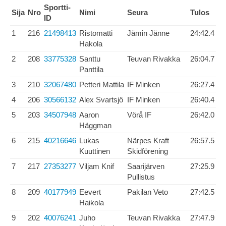
Sportti-
Sija
Nro
Nimi
Seura
Tulos
ID
1
216
21498413
Ristomatti
Jämin Jänne
24:42.4
Hakola
2
208
33775328
Santtu
Teuvan Rivakka
26:04.7
Panttila
3
210
32067480
Petteri Mattila
IF Minken
26:27.4
4
206
30566132
Alex Svartsjö
IF Minken
26:40.4
5
203
34507948
Aaron
Vörå IF
26:42.0
Häggman
6
215
40216646
Lukas
Närpes Kraft
26:57.5
Kuuttinen
Skidförening
7
217
27353277
Viljam Knif
Saarijärven
27:25.9
Pullistus
8
209
40177949
Eevert
Pakilan Veto
27:42.5
Haikola
9
202
40076241
Juho
Teuvan Rivakka
27:47.9