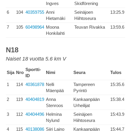
Ingves
Skidförening
6
104
40359755
Anni
Seinäjoen
13:25.9
Hietamäki
Hiihtoseura
7
105
60498964
Moona
Teuvan Rivakka
13:59.6
Honkilahti
N18
Naiset 18 vuotta 5.6 km V
Sportti-
Sija
Nro
Nimi
Seura
Tulos
ID
1
114
40361878
Nelli
Tampereen
15:35.6
Mäenpää
Pyrintö
2
119
40404819
Anna
Kankaanpään
15:38.4
Stenroos
Urheilijat
3
112
40404496
Helmina
Seinäjoen
15:43.9
Nylund
Hiihtoseura
4
115
40138086
Siiri Laino
Kankaanpään
15:44.7