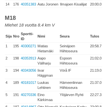
14
176
40351383
Aatu Joronen
Ilmajoen Kisailijat
20:00.0
M18
Miehet 18 vuotta 8.4 km V
Sportti-
Sija
Nro
Nimi
Seura
Tulos
ID
1
195
40300271
Matias
Seinäjoen
20:58.7
Hietamäki
Hiihtoseura
2
198
40353913
Aapo
Espoon
21:02.0
Väliharju
Hiihtoseura
3
194
40343056
Iivar
Vörå IF
21:19.0
Häggman
4
189
40181017
Luukas
Hämeenlinnan
21:37.0
Lehtinen
Hiihtoseura
5
191
40270336
Eino
Ylöjärven Ryhti
22:27.3
Kärkimaa
6
187
40414967
Otto Niemelä
Kauhajoen Karhu
23:00.8