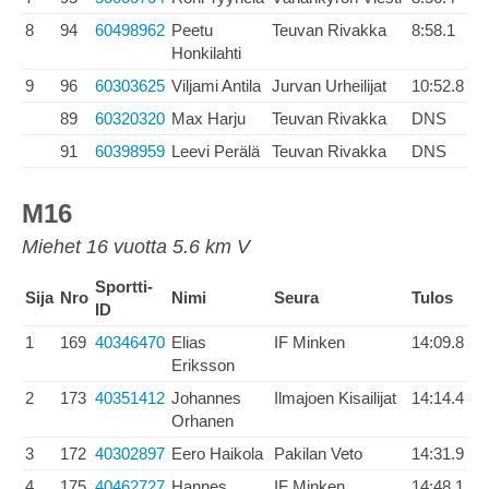
8
94
60498962
Peetu
Teuvan Rivakka
8:58.1
Honkilahti
9
96
60303625
Viljami Antila
Jurvan Urheilijat
10:52.8
89
60320320
Max Harju
Teuvan Rivakka
DNS
91
60398959
Leevi Perälä
Teuvan Rivakka
DNS
M16
Miehet 16 vuotta 5.6 km V
Sportti-
Sija
Nro
Nimi
Seura
Tulos
ID
1
169
40346470
Elias
IF Minken
14:09.8
Eriksson
2
173
40351412
Johannes
Ilmajoen Kisailijat
14:14.4
Orhanen
3
172
40302897
Eero Haikola
Pakilan Veto
14:31.9
4
175
40462727
Hannes
IF Minken
14:48.1