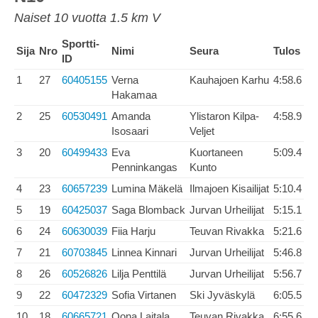
Naiset 10 vuotta 1.5 km V
Sportti-
Sija
Nro
Nimi
Seura
Tulos
ID
1
27
60405155
Verna
Kauhajoen Karhu
4:58.6
Hakamaa
2
25
60530491
Amanda
Ylistaron Kilpa-
4:58.9
Isosaari
Veljet
3
20
60499433
Eva
Kuortaneen
5:09.4
Penninkangas
Kunto
4
23
60657239
Lumina Mäkelä
Ilmajoen Kisailijat
5:10.4
5
19
60425037
Saga Blomback
Jurvan Urheilijat
5:15.1
6
24
60630039
Fiia Harju
Teuvan Rivakka
5:21.6
7
21
60703845
Linnea Kinnari
Jurvan Urheilijat
5:46.8
8
26
60526826
Lilja Penttilä
Jurvan Urheilijat
5:56.7
9
22
60472329
Sofia Virtanen
Ski Jyväskylä
6:05.5
10
18
60665721
Oona Laitala
Teuvan Rivakka
6:55.6