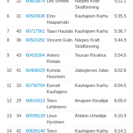
5
32
60603879
Leo Smeds
Närpes Kraft
5:22.1
Skidförening
6
31
60503638
Eino
Kauhajoen Karhu
5:35.5
Haapamäki
7
40
60717361
Taavi Hautala
Kauhajoen Karhu
5:36.7
8
36
60501092
Vincent Gulin
Närpes Kraft
5:44.9
Skidförening
9
43
60416264
Antero
Teuvan Rivakka
5:54.6
Rintala
10
41
60406029
Konsta
Jalasjärven Jalas
6:02.6
Huovinen
11
33
60730704
Eemeli
Kauhajoen Karhu
6:04.5
Kauhajärvi
12
29
60616513
Toivo
Ilmajoen Kisailijat
6:05.0
Lehtiniemi
13
34
60599139
Linus
Ähtärin Urheilijat
6:10.9
Hynönen
14
42
60635140
Toivo
Kauhajoen Karhu
6:14.1