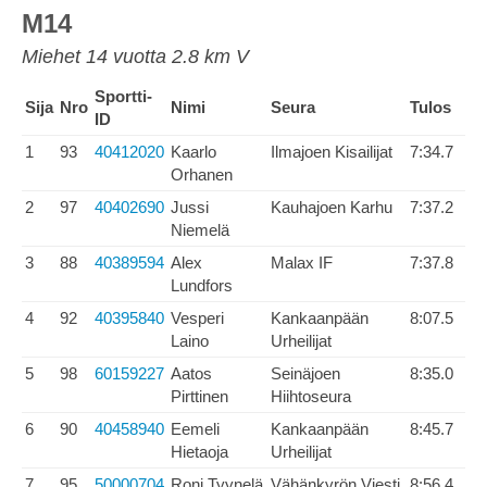
M14
Miehet 14 vuotta 2.8 km V
Sportti-
Sija
Nro
Nimi
Seura
Tulos
ID
1
93
40412020
Kaarlo
Ilmajoen Kisailijat
7:34.7
Orhanen
2
97
40402690
Jussi
Kauhajoen Karhu
7:37.2
Niemelä
3
88
40389594
Alex
Malax IF
7:37.8
Lundfors
4
92
40395840
Vesperi
Kankaanpään
8:07.5
Laino
Urheilijat
5
98
60159227
Aatos
Seinäjoen
8:35.0
Pirttinen
Hiihtoseura
6
90
40458940
Eemeli
Kankaanpään
8:45.7
Hietaoja
Urheilijat
7
95
50000704
Roni Tyynelä
Vähänkyrön Viesti
8:56.4