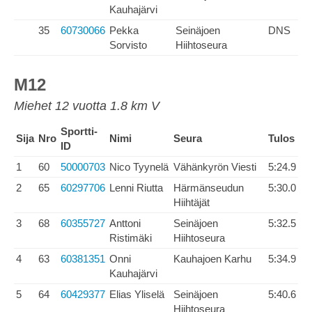
Kauhajärvi
35
60730066
Pekka
Seinäjoen
DNS
Sorvisto
Hiihtoseura
M12
Miehet 12 vuotta 1.8 km V
Sportti-
Sija
Nro
Nimi
Seura
Tulos
ID
1
60
50000703
Nico Tyynelä
Vähänkyrön Viesti
5:24.9
2
65
60297706
Lenni Riutta
Härmänseudun
5:30.0
Hiihtäjät
3
68
60355727
Anttoni
Seinäjoen
5:32.5
Ristimäki
Hiihtoseura
4
63
60381351
Onni
Kauhajoen Karhu
5:34.9
Kauhajärvi
5
64
60429377
Elias Yliselä
Seinäjoen
5:40.6
Hiihtoseura