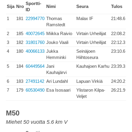
Sportti-
Sija
Nro
Nimi
Seura
Tulos
ID
1
181
22994770
Thomas
Malax IF
21:48.6
Ramstedt
2
185
40072645
Miikka Raivio
Virtain Urheilijat
22:08.2
3
182
31801760
Jouko Vaali
Virtain Urheilijat
22:12.3
4
180
40066133
Jukka
Seinäjoen
23:10.6
Hemminki
Hiihtoseura
5
184
60449564
Jani
Kauhajoen Karhu
23:39.3
Kauhajärvi
6
183
27491142
Ari Lundahl
Lapuan Virkiä
24:20.2
7
179
60530490
Esa Isosaari
Ylistaron Kilpa-
26:21.9
Veljet
M50
Miehet 50 vuotta 5.6 km V