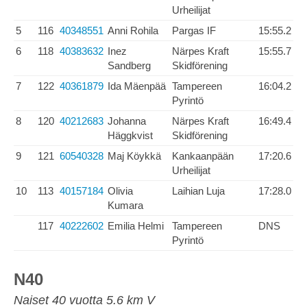
Urheilijat
5
116
40348551
Anni Rohila
Pargas IF
15:55.2
6
118
40383632
Inez
Närpes Kraft
15:55.7
Sandberg
Skidförening
7
122
40361879
Ida Mäenpää
Tampereen
16:04.2
Pyrintö
8
120
40212683
Johanna
Närpes Kraft
16:49.4
Häggkvist
Skidförening
9
121
60540328
Maj Köykkä
Kankaanpään
17:20.6
Urheilijat
10
113
40157184
Olivia
Laihian Luja
17:28.0
Kumara
117
40222602
Emilia Helmi
Tampereen
DNS
Pyrintö
N40
Naiset 40 vuotta 5.6 km V