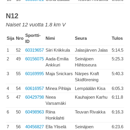
N12
Naiset 12 vuotta 1.8 km V
Sportti-
Sija
Nro
Nimi
Seura
Tulos
ID
1
52
60319657
Siiri Kriikkula
Jalasjärven Jalas
5:14.5
2
49
60156075
Aada-Emilia
Seinäjoen
5:25.3
Ankkuri
Hiihtoseura
3
55
60169995
Maja Snickars
Närpes Kraft
5:40.3
Skidförening
4
54
60616957
Minea Pihlaja
Lempäälän Kisa
6:05.3
5
47
60429798
Neea
Kauhajoen Karhu
6:11.8
Varsamäki
6
50
60498963
Riina
Teuvan Rivakka
6:16.3
Honkilahti
7
56
40456827
Ella Yliselä
Seinäjoen
6:23.6