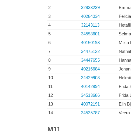
2
32933239
Emma 
3
40284034
Felici
4
32143113
Hetafi
5
34598601
Selma
6
40150198
Miisa
7
34475122
Nathal
8
34447655
Hanna 
9
40216684
Johan
10
34429903
Helmi
11
40142894
Frida 
12
34513686
Frida 
13
40072191
Elin B
14
34535787
Veera 
M11