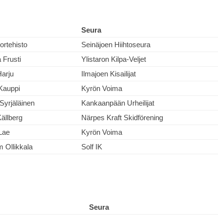
Seura
ortehisto
Seinäjoen Hiihtoseura
 Frusti
Ylistaron Kilpa-Veljet
Harju
Ilmajoen Kisailijat
 Kauppi
Kyrön Voima
Syrjäläinen
Kankaanpään Urheilijat
ällberg
Närpes Kraft Skidförening
Lae
Kyrön Voima
m Ollikkala
Solf IK
Seura