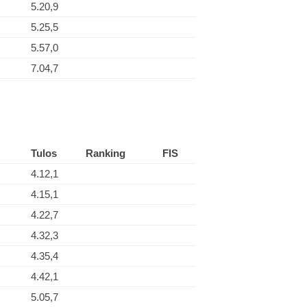
5.20,9
5.25,5
5.57,0
7.04,7
Tulos
Ranking
FIS
4.12,1
4.15,1
4.22,7
4.32,3
4.35,4
4.42,1
5.05,7