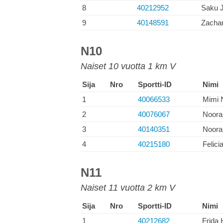
8
40212952
Saku 
9
40148591
Zachar
N10
Naiset 10 vuotta 1 km V
Sija
Nro
Sportti-ID
Nimi
1
40066533
Mimi 
2
40076067
Noora
3
40140351
Noora
4
40215180
Felici
N11
Naiset 11 vuotta 2 km V
Sija
Nro
Sportti-ID
Nimi
1
40212682
Frida 