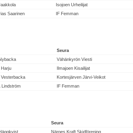
Jaakkola
Isojoen Urheilijat
ias Saarinen
IF Femman
Seura
Nybacka
Vähänkyrön Viesti
 Harju
Ilmajoen Kisailijat
 Vesterbacka
Kortesjärven Järvi-Veikot
a Lindström
IF Femman
Seura
Häggkvist
Närpes Kraft Skidförening