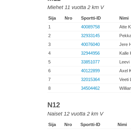
Miehet 11 vuotta 2 km V
Sija
Nro
Sportti-ID
Nimi
1
40089758
Atte K
2
32933145
Pekka
3
40076040
Jere 
4
32944956
Kalle
5
33851077
Leevi 
6
40122899
Axel K
7
32015364
Veeti 
8
34504462
Willia
N12
Naiset 12 vuotta 2 km V
Sija
Nro
Sportti-ID
Nimi