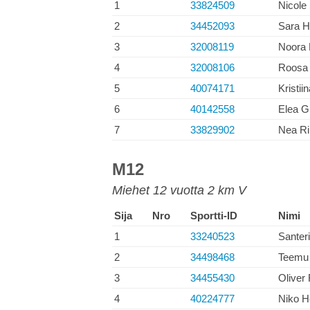
1
33824509
Nicole
2
34452093
Sara H
3
32008119
Noora 
4
32008106
Roosa 
5
40074171
Kristii
6
40142558
Elea G
7
33829902
Nea Ri
M12
Miehet 12 vuotta 2 km V
Sija
Nro
Sportti-ID
Nimi
1
33240523
Santer
2
34498468
Teemu
3
34455430
Oliver
4
40224777
Niko H