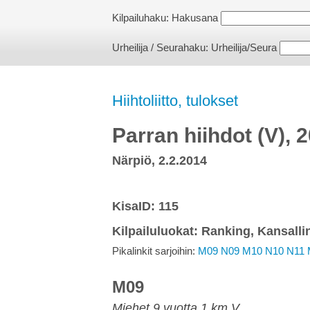
Kilpailuhaku:
Hakusana
Urheilija / Seurahaku:
Urheilija/Seura
Hiihtoliitto, tulokset
Parran hiihdot (V), 
Närpiö, 2.2.2014
KisaID: 115
Kilpailuluokat: Ranking, Kansalli
Pikalinkit sarjoihin:
M09
N09
M10
N10
N11
M09
Miehet 9 vuotta 1 km V