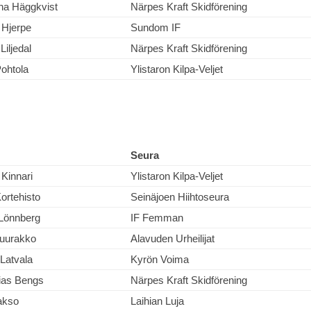
na Häggkvist
Närpes Kraft Skidförening
 Hjerpe
Sundom IF
Liljedal
Närpes Kraft Skidförening
ohtola
Ylistaron Kilpa-Veljet
Seura
Kinnari
Ylistaron Kilpa-Veljet
Kortehisto
Seinäjoen Hiihtoseura
 Lönnberg
IF Femman
Juurakko
Alavuden Urheilijat
 Latvala
Kyrön Voima
ias Bengs
Närpes Kraft Skidförening
akso
Laihian Luja