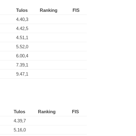
Tulos
Ranking
FIS
4.40,3
4.42,5
4.51,1
5.52,0
6.00,4
7.39,1
9.47,1
Tulos
Ranking
FIS
4.39,7
5.16,0