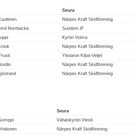
Seura
uuttinen
Närpes Kraft Skidförening
emil Norrbacka
Sundom IF
auppi
Kyrön Voima
Krook
Närpes Kraft Skidförening
rusti
Ylistaron Kilpa-Veljet
Nordin
Närpes Kraft Skidförening
jöstrand
Närpes Kraft Skidförening
Seura
Somppi
Vähänkyrön Viesti
r Halonen
Närpes Kraft Skidförening