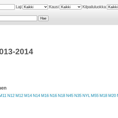
Laji
Kausi
Kilpailuluokka
2013-2014
nen
M11
N12
M12
M14
N14
M16
N16
N18
N45
N35
NYL
M55
M18
M20