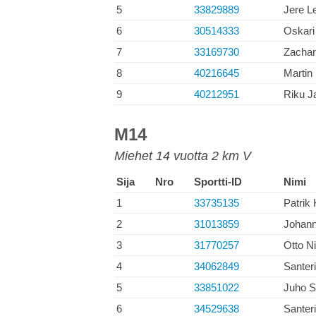
5
33829889
Jere L
6
30514333
Oskari
7
33169730
Zachar
8
40216645
Martin
9
40212951
Riku J
M14
Miehet 14 vuotta 2 km V
Sija
Nro
Sportti-ID
Nimi
1
33735135
Patrik 
2
31013859
Johann
3
31770257
Otto Ni
4
34062849
Santer
5
33851022
Juho S
6
34529638
Santer