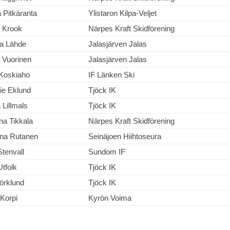
Pitkäranta
Ylistaron Kilpa-Veljet
a Krook
Närpes Kraft Skidförening
ia Lähde
Jalasjärven Jalas
 Vuorinen
Jalasjärven Jalas
 Koskiaho
IF Länken Ski
ie Eklund
Tjöck IK
Lillmals
Tjöck IK
na Tikkala
Närpes Kraft Skidförening
ina Rutanen
Seinäjoen Hiihtoseura
Stenvall
Sundom IF
Utfolk
Tjöck IK
jörklund
Tjöck IK
Korpi
Kyrön Voima