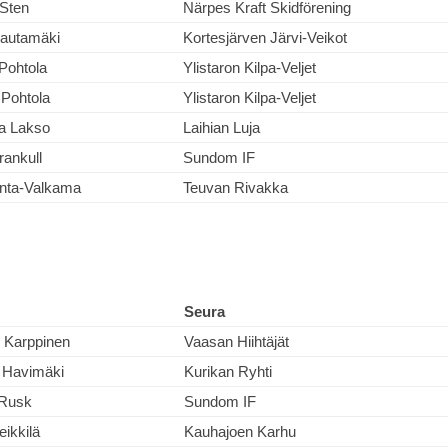
 Sten
Närpes Kraft Skidförening
autamäki
Kortesjärven Järvi-Veikot
Pohtola
Ylistaron Kilpa-Veljet
Pohtola
Ylistaron Kilpa-Veljet
na Lakso
Laihian Luja
rankull
Sundom IF
nta-Valkama
Teuvan Rivakka
Seura
i Karppinen
Vaasan Hiihtäjät
 Havimäki
Kurikan Ryhti
 Rusk
Sundom IF
eikkilä
Kauhajoen Karhu