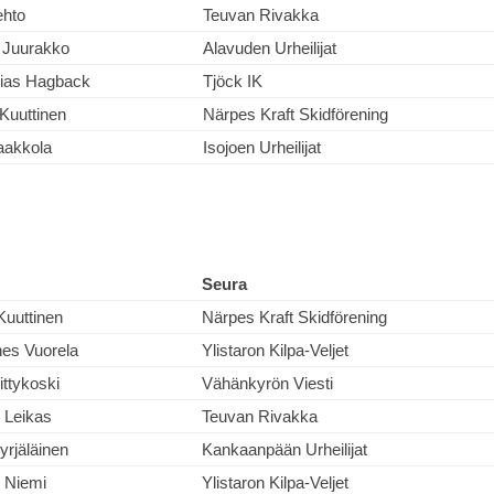
ehto
Teuvan Rivakka
 Juurakko
Alavuden Urheilijat
ias Hagback
Tjöck IK
 Kuuttinen
Närpes Kraft Skidförening
aakkola
Isojoen Urheilijat
Seura
Kuuttinen
Närpes Kraft Skidförening
es Vuorela
Ylistaron Kilpa-Veljet
ittykoski
Vähänkyrön Viesti
i Leikas
Teuvan Rivakka
yrjäläinen
Kankaanpään Urheilijat
i Niemi
Ylistaron Kilpa-Veljet