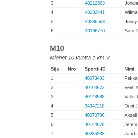
3
40212683
Johan
4
40282441
Wilma
5
40286563
Jenny 
6
40196770
Sara P
M10
Miehet 10 vuotta 1 km V
Sija
Nro
Sportti-ID
Nimi
1
40073493
Pekka 
2
40164672
Veeti 
3
40148588
Valter
4
34347218
Onni 
5
40070796
Akseli
6
40144678
Jerem
7
40285933
Jani L