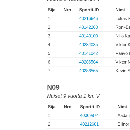
Sija
Nro
Sportti-ID
Nimi
1
40216646
Lukas K
2
40142268
Roni-E
3
40143100
Niilo K
4
40284035
Viktor 
5
40141042
Paavo F
6
40286584
Viktor 
7
40286565
Kevin S
N09
Naiset 9 vuotta 1 km V
Sija
Nro
Sportti-ID
Nimi
1
40069874
Aada 
2
40212681
Ellino