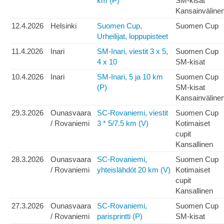
km (P)
SM-kisat
Kansainväline
12.4.2026
Helsinki
Suomen Cup,
Suomen Cup
Urheilijat, loppupisteet
11.4.2026
Inari
SM-Inari, viestit 3 x 5,
Suomen Cup
4 x 10
SM-kisat
10.4.2026
Inari
SM-Inari, 5 ja 10 km
Suomen Cup
(P)
SM-kisat
Kansainväline
29.3.2026
Ounasvaara
SC-Rovaniemi, viestit
Suomen Cup
/ Rovaniemi
3 * 5/7.5 km (V)
Kotimaiset
cupit
Kansallinen
28.3.2026
Ounasvaara
SC-Rovaniemi,
Suomen Cup
/ Rovaniemi
yhteislähdöt 20 km (V)
Kotimaiset
cupit
Kansallinen
27.3.2026
Ounasvaara
SC-Rovaniemi,
Suomen Cup
/ Rovaniemi
parisprintti (P)
SM-kisat