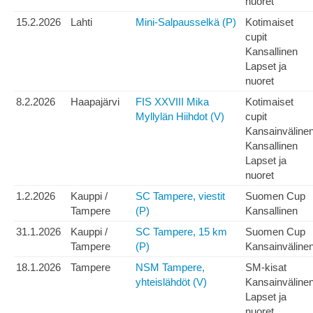
nuoret
15.2.2026
Lahti
Mini-Salpausselkä (P)
Kotimaiset
cupit
Kansallinen
Lapset ja
nuoret
8.2.2026
Haapajärvi
FIS XXVIII Mika
Kotimaiset
Myllylän Hiihdot (V)
cupit
Kansainväline
Kansallinen
Lapset ja
nuoret
1.2.2026
Kauppi /
SC Tampere, viestit
Suomen Cup
Tampere
(P)
Kansallinen
31.1.2026
Kauppi /
SC Tampere, 15 km
Suomen Cup
Tampere
(P)
Kansainväline
18.1.2026
Tampere
NSM Tampere,
SM-kisat
yhteislähdöt (V)
Kansainväline
Lapset ja
nuoret