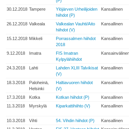
(P)
30.12.2018
Tampere
Ylöjärven Urheilijoiden
Kansallinen
hiihdot (P)
26.12.2018
Valkeala
Valkealan Vauhti/Aito
Kansallinen
hiihdot (V)
15.12.2018
Mikkeli
Porrassalmen hiihdot
Kansallinen
2018
9.12.2018
Imatra
FIS Imatran
Kansainväline
Kylpylähiihdot
24.3.2018
Lahti
Lahden XLIII Talvikisat
Kansallinen
(V)
18.3.2018
Paloheinä,
Haltiavuoren hiihdot
Kansallinen
Helsinki
(V)
17.3.2018
Kotka
Kotkan hiihdot (P)
Kansallinen
11.3.2018
Myrskylä
Kiparkattihiihto (V)
Kansallinen
10.3.2018
Vihti
54. Vihdin hiihdot (P)
Kansallinen