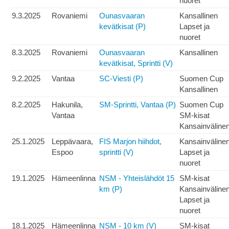
nuoret
9.3.2025
Rovaniemi
Ounasvaaran
Kansallinen
kevätkisat (P)
Lapset ja
nuoret
8.3.2025
Rovaniemi
Ounasvaaran
Kansallinen
kevätkisat, Sprintti (V)
9.2.2025
Vantaa
SC-Viesti (P)
Suomen Cup
Kansallinen
8.2.2025
Hakunila,
SM-Sprintti, Vantaa (P)
Suomen Cup
Vantaa
SM-kisat
Kansainväline
25.1.2025
Leppävaara,
FIS Marjon hiihdot,
Kansainväline
Espoo
sprintti (V)
Lapset ja
nuoret
19.1.2025
Hämeenlinna
NSM - Yhteislähdöt 15
SM-kisat
km (P)
Kansainväline
Lapset ja
nuoret
18.1.2025
Hämeenlinna
NSM - 10 km (V)
SM-kisat