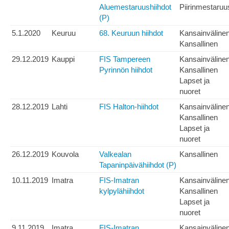
Aluemestaruushiihdot
Piirinmestaruu
(P)
5.1.2020
Keuruu
68. Keuruun hiihdot
Kansainväline
Kansallinen
29.12.2019
Kauppi
FIS Tampereen
Kansainväline
Pyrinnön hiihdot
Kansallinen
Lapset ja
nuoret
28.12.2019
Lahti
FIS Halton-hiihdot
Kansainväline
Kansallinen
Lapset ja
nuoret
26.12.2019
Kouvola
Valkealan
Kansallinen
Tapaninpäivähiihdot (P)
10.11.2019
Imatra
FIS-Imatran
Kansainväline
kylpylähiihdot
Kansallinen
Lapset ja
nuoret
9.11.2019
Imatra
FIS-Imatran
Kansainväline