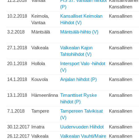
11.2.2018
Vantaa
FIS 37. Vantaan hiihdot
Kansainväline
(P)
Kansallinen
10.2.2018
Keimola,
Kansalliset Keimolan
Kansallinen
Vantaa
Hiihdot (V)
3.2.2018
Mäntsälä
Mäntsälä-hiihto (V)
Kansallinen
27.1.2018
Valkeala
Valkealan Kajon
Kansallinen
Tahtohiihdot (V)
20.1.2018
Hollola
Intersport Valo -hiihdot
Kansallinen
(V)
14.1.2018
Kouvola
Anjalan hiihdot (P)
Kansallinen
13.1.2018
Hämeenlinna
Timanttiset Ryske
Kansallinen
hiihdot (P)
7.1.2018
Tampere
Tampereen Talvikisat
Kansallinen
(V)
30.12.2017
Imatra
Uudenvuoden Hiihdot
Kansallinen
26.12.2017
Valkeala
Valkealan Vauhti/Maire
Kansallinen