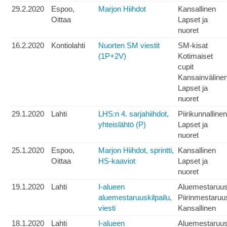
29.2.2020
Espoo,
Marjon Hiihdot
Kansallinen
Oittaa
Lapset ja
nuoret
16.2.2020
Kontiolahti
Nuorten SM viestit
SM-kisat
(1P+2V)
Kotimaiset
cupit
Kansainväline
Lapset ja
nuoret
29.1.2020
Lahti
LHS:n 4. sarjahiihdot,
Piirikunnallinen
yhteislähtö (P)
Lapset ja
nuoret
25.1.2020
Espoo,
Marjon Hiihdot, sprintti,
Kansallinen
Oittaa
HS-kaaviot
Lapset ja
nuoret
19.1.2020
Lahti
I-alueen
Aluemestaruu
aluemestaruuskilpailu,
Piirinmestaruu
viesti
Kansallinen
18.1.2020
Lahti
I-alueen
Aluemestaruu