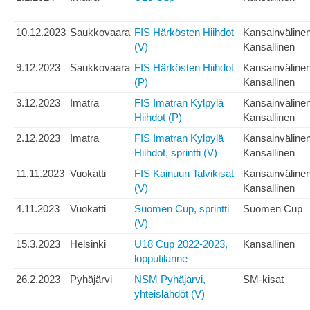
10.12.2023
Saukkovaara
FIS Härkösten Hiihdot
Kansainväline
(V)
Kansallinen
9.12.2023
Saukkovaara
FIS Härkösten Hiihdot
Kansainväline
(P)
Kansallinen
3.12.2023
Imatra
FIS Imatran Kylpylä
Kansainväline
Hiihdot (P)
Kansallinen
2.12.2023
Imatra
FIS Imatran Kylpylä
Kansainväline
Hiihdot, sprintti (V)
Kansallinen
11.11.2023
Vuokatti
FIS Kainuun Talvikisat
Kansainväline
(V)
Kansallinen
4.11.2023
Vuokatti
Suomen Cup, sprintti
Suomen Cup
(V)
15.3.2023
Helsinki
U18 Cup 2022-2023,
Kansallinen
lopputilanne
26.2.2023
Pyhäjärvi
NSM Pyhäjärvi,
SM-kisat
yhteislähdöt (V)