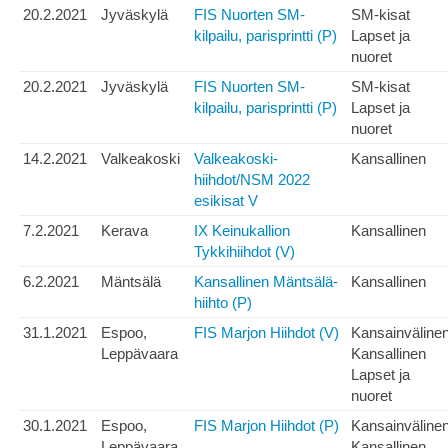
20.2.2021
Jyväskylä
FIS Nuorten SM-
SM-kisat
kilpailu, parisprintti (P)
Lapset ja
nuoret
20.2.2021
Jyväskylä
FIS Nuorten SM-
SM-kisat
kilpailu, parisprintti (P)
Lapset ja
nuoret
14.2.2021
Valkeakoski
Valkeakoski-
Kansallinen
hiihdot/NSM 2022
esikisat V
7.2.2021
Kerava
IX Keinukallion
Kansallinen
Tykkihiihdot (V)
6.2.2021
Mäntsälä
Kansallinen Mäntsälä-
Kansallinen
hiihto (P)
31.1.2021
Espoo,
FIS Marjon Hiihdot (V)
Kansainväline
Leppävaara
Kansallinen
Lapset ja
nuoret
30.1.2021
Espoo,
FIS Marjon Hiihdot (P)
Kansainväline
Leppävaara
Kansallinen