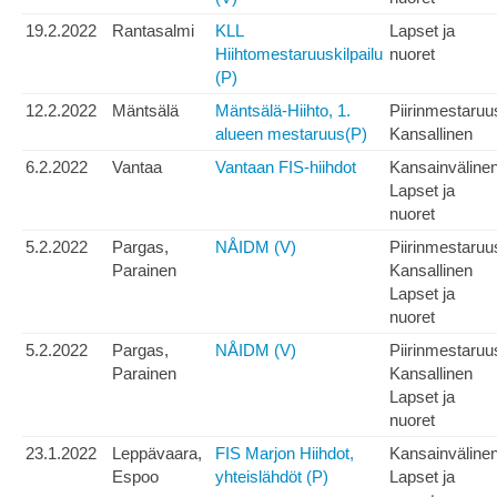
19.2.2022
Rantasalmi
KLL
Lapset ja
Hiihtomestaruuskilpailu
nuoret
(P)
12.2.2022
Mäntsälä
Mäntsälä-Hiihto, 1.
Piirinmestaruu
alueen mestaruus(P)
Kansallinen
6.2.2022
Vantaa
Vantaan FIS-hiihdot
Kansainväline
Lapset ja
nuoret
5.2.2022
Pargas,
NÅIDM (V)
Piirinmestaruu
Parainen
Kansallinen
Lapset ja
nuoret
5.2.2022
Pargas,
NÅIDM (V)
Piirinmestaruu
Parainen
Kansallinen
Lapset ja
nuoret
23.1.2022
Leppävaara,
FIS Marjon Hiihdot,
Kansainväline
Espoo
yhteislähdöt (P)
Lapset ja