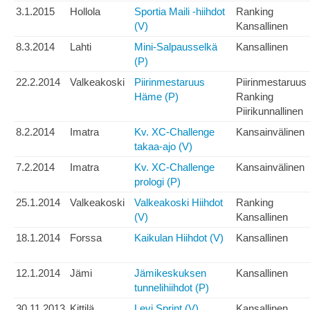
3.1.2015
Hollola
Sportia Maili -hiihdot
Ranking
(V)
Kansallinen
8.3.2014
Lahti
Mini-Salpausselkä
Kansallinen
(P)
22.2.2014
Valkeakoski
Piirinmestaruus
Piirinmestaruus
Häme (P)
Ranking
Piirikunnallinen
8.2.2014
Imatra
Kv. XC-Challenge
Kansainvälinen
takaa-ajo (V)
7.2.2014
Imatra
Kv. XC-Challenge
Kansainvälinen
prologi (P)
25.1.2014
Valkeakoski
Valkeakoski Hiihdot
Ranking
(V)
Kansallinen
18.1.2014
Forssa
Kaikulan Hiihdot (V)
Kansallinen
12.1.2014
Jämi
Jämikeskuksen
Kansallinen
tunnelihiihdot (P)
30.11.2013
Kittilä
Levi Sprint (V)
Kansallinen