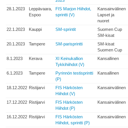
2023
28.1.2023
Leppävaara,
FIS Marjon Hiihdot,
Kansainvälinen
Espoo
sprintti (V)
Lapset ja
nuoret
22.1.2023
Kauppi
SM-sprintit
Suomen Cup
SM-kisat
20.1.2023
Tampere
SM-parisprintti
SM-kisat
Suomen Cup
8.1.2023
Kerava
XI Keinukallion
Kansallinen
Tykkihiihdot (V)
6.1.2023
Tampere
Pyrinnön testisprintti
Kansallinen
(P)
18.12.2022
Ristijarvi
FIS Härkösten
Kansainvälinen
Hiihdot (V)
17.12.2022
Ristijarvi
FIS Härkösten
Kansainvälinen
Hiihdot (P)
16.12.2022
Ristijärvi
FIS Härkösten
Kansainvälinen
Hiihdot, sprintti (P)