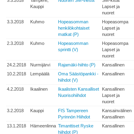
9.3.2018
Tampere,
Nuorten SM-viestit
SM-kisat
Kauppi
Lapset ja
nuoret
3.3.2018
Kuhmo
Hopeasomman
Hopeasompa
henkilökohtaiset
Lapset ja
matkat (P)
nuoret
2.3.2018
Kuhmo
Hopeasomman
Hopeasompa
sprintti (V)
Lapset ja
nuoret
24.2.2018
Nurmijärvi
Rajamäki-hiihto (P)
Kansallinen
10.2.2018
Lempäälä
Oma Säästöpankki -
Kansallinen
hiihdot (V)
4.2.2018
Ikaalinen
Ikaalisten Kansalliset
Kansallinen
Nuorisohiihdot
Lapset ja
nuoret
3.2.2018
Kauppi
FIS Tampereen
Kansainvälinen
Pyrinnön Hiihdot
Kansallinen
13.1.2018
Hämeenlinna
Timanttiset Ryske
Kansallinen
hiihdot (P)