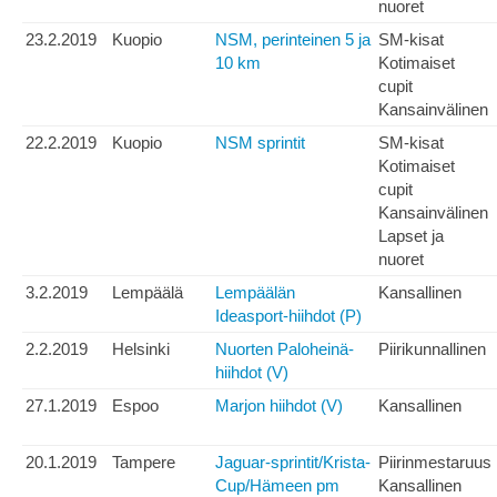
nuoret
23.2.2019
Kuopio
NSM, perinteinen 5 ja
SM-kisat
10 km
Kotimaiset
cupit
Kansainvälinen
22.2.2019
Kuopio
NSM sprintit
SM-kisat
Kotimaiset
cupit
Kansainvälinen
Lapset ja
nuoret
3.2.2019
Lempäälä
Lempäälän
Kansallinen
Ideasport-hiihdot (P)
2.2.2019
Helsinki
Nuorten Paloheinä-
Piirikunnallinen
hiihdot (V)
27.1.2019
Espoo
Marjon hiihdot (V)
Kansallinen
20.1.2019
Tampere
Jaguar-sprintit/Krista-
Piirinmestaruus
Cup/Hämeen pm
Kansallinen