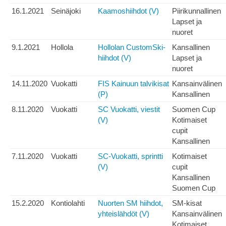
16.1.2021
Seinäjoki
Kaamoshiihdot (V)
Piirikunnallinen
Lapset ja
nuoret
9.1.2021
Hollola
Hollolan CustomSki-
Kansallinen
hiihdot (V)
Lapset ja
nuoret
14.11.2020
Vuokatti
FIS Kainuun talvikisat
Kansainvälinen
(P)
Kansallinen
8.11.2020
Vuokatti
SC Vuokatti, viestit
Suomen Cup
(V)
Kotimaiset
cupit
Kansallinen
7.11.2020
Vuokatti
SC-Vuokatti, sprintti
Kotimaiset
(V)
cupit
Kansallinen
Suomen Cup
15.2.2020
Kontiolahti
Nuorten SM hiihdot,
SM-kisat
yhteislähdöt (V)
Kansainvälinen
Kotimaiset