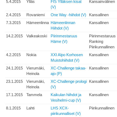
5.4.2015
Ylläs
FIS Ylläksen kisat
Kansainvälinen
(V)
2.4.2015
Rovaniemi
One Way -hiihdot (V)
Kansallinen
7.3.2015
Hämeenlinna
Hämeenlinnan
Kansallinen
Hiihdot (V)
14.2.2015
Valkeakoski
Piirinmestaruus
Piirinmestaruus
Häme (V)
Ranking
Piirikunnallinen
4.2.2015
Nokia
XXI Alpo Korhosen
Kansallinen
Muistohiihdot (V)
24.1.2015
Vierumäki,
XC-Challenge takaa-
Kansallinen
Heinola
ajo (P)
23.1.2015
Vierumäki,
XC-Challenge prologi
Kansallinen
Heinola
(V)
17.1.2015
Tammela
Kaikulan hiihdot ja
Kansallinen
Vesihelmi-cup (V)
8.1.2015
Lahti
LHS XCX-
Piirikunnallinen
piirikunnalliset (V)