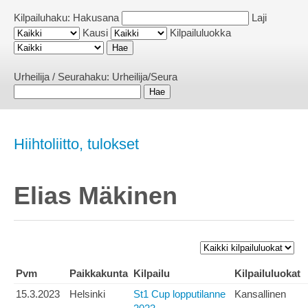
Kilpailuhaku:
Hakusana
Laji
Kausi
Kilpailuluokka
Urheilija / Seurahaku:
Urheilija/Seura
Hiihtoliitto, tulokset
Elias Mäkinen
Pvm
Paikkakunta
Kilpailu
Kilpailuluokat
15.3.2023
Helsinki
St1 Cup lopputilanne
Kansallinen