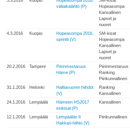
5.3.2016
Kuopio
Hopeasompa 2016,
SM-kisat
väliaikalähtö (P)
Hopeasompa
Kansallinen
Lapset ja
nuoret
4.3.2016
Kuopio
Hopeasompa 2016,
SM-kisat
sprintti (V)
Hopeasompa
Kansallinen
Lapset ja
nuoret
20.2.2016
Tampere
Piirinmestaruus
Piirinmestaruus
Häme (P)
Ranking
Piirikunnallinen
31.1.2016
Helsinki
Haltiavuoren hiihdot
Ranking
(V)
Kansallinen
24.1.2016
Lempäälä
Hämeen HS2017
Kansallinen
esikisat (P)
12.1.2016
Lempäälä
Lempäälän II
Piirikunnallinen
Hakkari-hiihto (V)