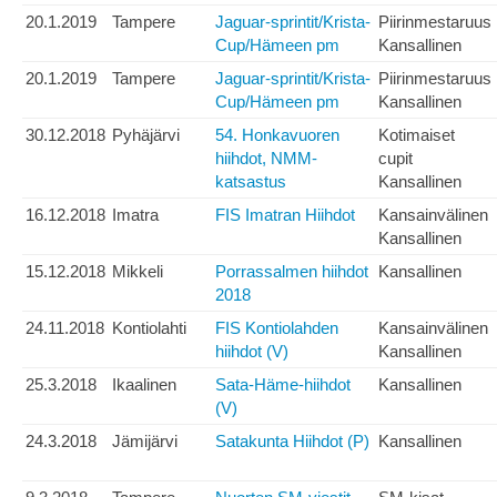
20.1.2019
Tampere
Jaguar-sprintit/Krista-
Piirinmestaruus
Cup/Hämeen pm
Kansallinen
20.1.2019
Tampere
Jaguar-sprintit/Krista-
Piirinmestaruus
Cup/Hämeen pm
Kansallinen
30.12.2018
Pyhäjärvi
54. Honkavuoren
Kotimaiset
hiihdot, NMM-
cupit
katsastus
Kansallinen
16.12.2018
Imatra
FIS Imatran Hiihdot
Kansainvälinen
Kansallinen
15.12.2018
Mikkeli
Porrassalmen hiihdot
Kansallinen
2018
24.11.2018
Kontiolahti
FIS Kontiolahden
Kansainvälinen
hiihdot (V)
Kansallinen
25.3.2018
Ikaalinen
Sata-Häme-hiihdot
Kansallinen
(V)
24.3.2018
Jämijärvi
Satakunta Hiihdot (P)
Kansallinen