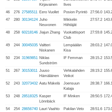
Kirjavainen
Ilves
46
276
27585511
Eero Vuollet
Posion Pyrintö
27:56.0
143.
47
280
30134124
Juho
Mikkelin
27:57.2
143.
Neuvonen
Hiihtäjät
48
258
60218146
Jiajun Zhang
Vuokattisport
27:59.8
145.
Club
49
244
30045035
Valtteri
Lempäälän
28:03.2
147.
Niskanen
Kisa
50
234
31969851
Niklas
IF Femman
28:15.2
153.
Sundström
51
267
30153011
Juuso
Vehkalahden
28:19.2
155.
Hämäläinen
Veikot
52
243
32073432
Aatu Mäkelä
Joensuun
28:38.7
166.
Kataja
53
248
28518325
Kasper
IF Minken
28:50.5
172.
Lönnbäck
54
254
28656740
Lauri Vaahto
Pakilan Veto
28:51.6
173.