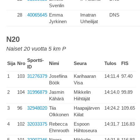
Svenlin
28
40065645
Emma
Imatran
DNS
Jyrkinen
Urheilijat
N20
Naiset 20 vuotta 5 km P
Sportti-
Sija
Nro
Nimi
Seura
Tulos
FIS
ID
1
103
31276379
Josefiina
Karihaaran
14:11.4
97.40
Böök
Visa
2
104
31996879
Jasmin
Mikkelin
14:14.0
99.89
Kähärä
Hiihtäjät
3
96
32948020
Tiia
Haapajärven
14:24.2
109.65
Olkkonen
Kiilat
4
102
32033375
Rebecca
Espoon
14:31.7
116.83
Ehrnrooth
Hiihtoseura
5
101
32007246
Noora
Mikkelin
14:31.8
116.93