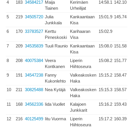
4
183
34584217
Maija
Kerimäen
14:58.1
142.10
Tiainen
Urheilijat
5
219
34505720
Julia
Kankaantaan
15:01.9
145.74
Junkkala
Kisa
6
170
33783527
Kerttu
Karihaaran
15:02.9
Pirneskoski
Visa
7
209
34535839
Tuuli Raunio
Kankaantaan
15:08.0
151.58
Kisa
8
208
40075384
Veera
Liperin
15:08.2
151.77
Kontkanen
Hiihtoseura
9
191
34547238
Fanny
Valkeakosken
15:15.2
158.47
Kukonlehto
Haka
10
211
30825488
Nea Kytäjä
Valkeakosken
15:15.3
158.57
Haka
11
168
34562336
Iida Vuollet
Kalajoen
15:16.2
159.43
Junkkarit
12
216
40125499
Iitu Vuorma
Liperin
15:17.2
160.39
Hiihtoseura