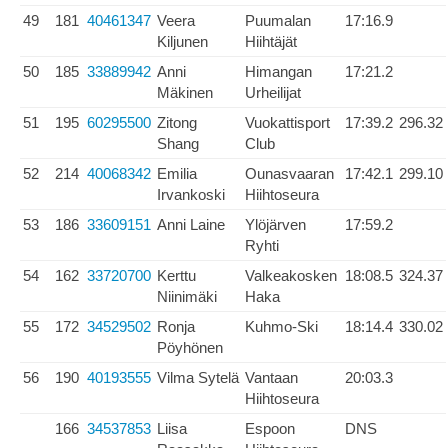
49
181
40461347
Veera
Puumalan
17:16.9
Kiljunen
Hiihtäjät
50
185
33889942
Anni
Himangan
17:21.2
Mäkinen
Urheilijat
51
195
60295500
Zitong
Vuokattisport
17:39.2
296.32
Shang
Club
52
214
40068342
Emilia
Ounasvaaran
17:42.1
299.10
Irvankoski
Hiihtoseura
53
186
33609151
Anni Laine
Ylöjärven
17:59.2
Ryhti
54
162
33720700
Kerttu
Valkeakosken
18:08.5
324.37
Niinimäki
Haka
55
172
34529502
Ronja
Kuhmo-Ski
18:14.4
330.02
Pöyhönen
56
190
40193555
Vilma Sytelä
Vantaan
20:03.3
Hiihtoseura
166
34537853
Liisa
Espoon
DNS