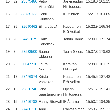
15
32
29579486
Petra
Järviseudun
15:18.0
161.15
Viirumäki
Hiihtoseura
16
24
33735122
Heidi
IF Minken
15:21.9
164.89
Kuuttinen
17
35
32690462
Elina Läspä
Kuusamon
15:22.9
165.84
Erä-Veikot
18
26
34492875
Emmi
Jämin Jänne
15:30.1
172.74
Hakomäki
19
9
27583500
Saana
Team Skiers
15:37.3
179.63
Ukkonen
20
23
30047716
Laura
Keravan
15:39.1
181.35
Nurminen
Urheilijat
21
19
29476974
Krista
Kuusamon
15:45.5
187.48
Vohlakari
Erä-Veikot
22
13
29820740
Ilona
Liperin
15:51.7
193.41
Saastamoinen
Hiihtoseura
23
15
29416798
Fanny Storvall
IF Åsarna
15:53.2
194.85
24
31
27480328
Anni
Rantasalmen
15:53.7
195.33