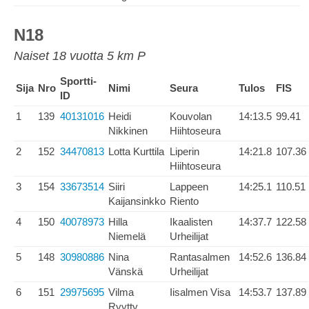
N18
Naiset 18 vuotta 5 km P
Sportti-
Sija
Nro
Nimi
Seura
Tulos
FIS
ID
1
139
40131016
Heidi
Kouvolan
14:13.5
99.41
Nikkinen
Hiihtoseura
2
152
34470813
Lotta Kurttila
Liperin
14:21.8
107.36
Hiihtoseura
3
154
33673514
Siiri
Lappeen
14:25.1
110.51
Kaijansinkko
Riento
4
150
40078973
Hilla
Ikaalisten
14:37.7
122.58
Niemelä
Urheilijat
5
148
30980886
Nina
Rantasalmen
14:52.6
136.84
Vänskä
Urheilijat
6
151
29975695
Vilma
Iisalmen Visa
14:53.7
137.89
Ryytty