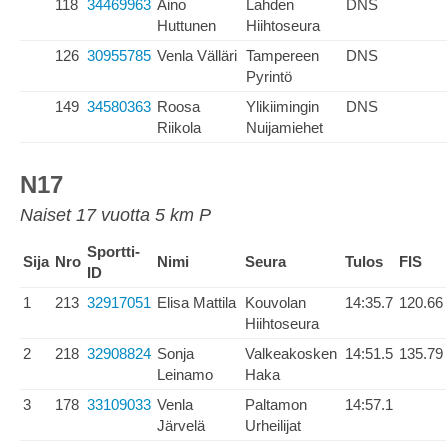
118
34469963
Aino
Lahden
DNS
Huttunen
Hiihtoseura
126
30955785
Venla Välläri
Tampereen
DNS
Pyrintö
149
34580363
Roosa
Ylikiimingin
DNS
Riikola
Nuijamiehet
N17
Naiset 17 vuotta 5 km P
Sportti-
Sija
Nro
Nimi
Seura
Tulos
FIS
ID
1
213
32917051
Elisa Mattila
Kouvolan
14:35.7
120.66
Hiihtoseura
2
218
32908824
Sonja
Valkeakosken
14:51.5
135.79
Leinamo
Haka
3
178
33109033
Venla
Paltamon
14:57.1
Järvelä
Urheilijat