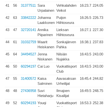
41
56
31377511
Sara
Vehkalahden
16:23.7
224.05
Urpalainen
Veikot
42
63
33842222
Johanna
Puijon
16:26.5
226.73
Laakkonen
Hiihtoseura
43
47
32720141
Annika
Lieksan
16:27.1
227.30
Piiparinen
Hiihtoseura
44
61
31032759
Maarit
Sonkajärven
16:38.1
237.83
Heiskanen
Pahka
45
64
34494527
Jenna
Nilsiän
16:43.5
243.00
Niskanen
Nujakka
46
50
60294197
Cai Luo
Vuokattisport
16:43.5
243.00
Club
47
55
31400572
Kaisa
Aavasaksan
16:45.4
244.82
Salminen
Urheilijat
48
48
27436958
Suvi
Ilmajoen
16:49.5
248.75
Hietaharju
Kisailijat
49
52
60294193
Youqi
Vuokattisport
16:53.3
252.38