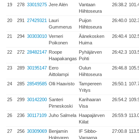
19
278
33019275
Jere Alén
Vantaan
26:38.2
101.
Hiihtoseura
20
291
27429321
Lauri
Puijon
26:40.0
102.
Gummerus
Hiihtoseura
21
294
30303010
Verneri
Äänekosken
26:40.4
102.
Poikonen
Huima
22
272
28482147
Roope
Pyhäjärven
26:42.3
103.
Haapakangas
Pohti
23
289
30195147
Eero
Oulun
26:46.8
105.
Aittolampi
Hiihtoseura
24
285
28549585
Olli Haavisto
Tampereen
26:50.1
107.
Yritys
25
299
30142200
Santeri
Karihaaran
26:54.2
109.
Pirneskoski
Visa
26
236
30117109
Juho Salmela
Haapajärven
26:59.9
113.
Kiilat
27
256
30309069
Benjamin
IF Sibbo-
27:00.8
113.
Holmgren
Vargarna