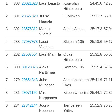
1
303
29021028
Lauri Lepistö
Kouvolan
24:49.0
42.7
Hiihtoseura
2
301
28527329
Juuso
IF Minken
25:13.7
55.9
Haarala
3
302
28576312
Markus
Jämin Jänne
25:17.3
57.9
Vuorela
4
288
27097973
Lassi
Skiteam 105
25:19.6
59.1
Vuorinen
5
292
27507654
Lauri Mannila
Oulun
25:31.8
65.6
Hiihtoseura
6
300
30128376
Aleksi
Skiteam 105
25:35.4
67.6
Parttimaa
7
279
29654848
Juho
Jämsänkosken
25:41.9
71.1
Muhonen
Ilves
8
281
29071120
Miro
Kiteen Urheilijat
25:44.1
72.3
Karppanen
9
284
27842144
Joona
Tampereen
25:52.3
76.7
Koponen
Yritys