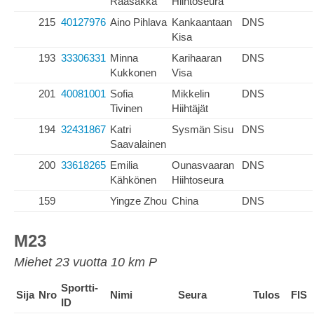
Raasakka
Hiihtoseura
215
40127976
Aino Pihlava
Kankaantaan
DNS
Kisa
193
33306331
Minna
Karihaaran
DNS
Kukkonen
Visa
201
40081001
Sofia
Mikkelin
DNS
Tivinen
Hiihtäjät
194
32431867
Katri
Sysmän Sisu
DNS
Saavalainen
200
33618265
Emilia
Ounasvaaran
DNS
Kähkönen
Hiihtoseura
159
Yingze Zhou
China
DNS
M23
Miehet 23 vuotta 10 km P
Sportti-
Sija
Nro
Nimi
Seura
Tulos
FIS
ID