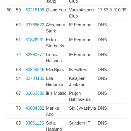
Jiang
Club
50
59
60218139
Qiang Yao
Vuokattisport
17:53.9
310.39
Club
62
33769622
Alexandra
IF Femman
DNS
Stark
51
31876261
Erika
IF Femman
DNS
Storbacka
74
32990777
Linnea
IF Femman
DNS
Halonen
68
33349246
Elin Björk
IK Falken
DNS
94
32794180
Ella
Kalajoen
DNS
Himanka
Junkkarit
67
31060336
Iiris Moisio
Puijon
DNS
Hiihtoseura
78
40094302
Marika
Ski Jyväskylä
DNS
Aho
85
33061126
Sofia
Sundom IF
DNS
Haglund