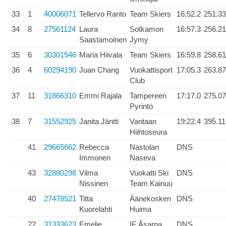
33
1
40006071
Tellervo Ranto
Team Skiers
16:52.2
251.33
34
8
27561124
Laura
Sotkamon
16:57.3
256.21
Saastamoinen
Jymy
35
6
30301546
Maria Hiivala
Team Skiers
16:59.8
258.61
36
4
60294190
Juan Chang
Vuokattisport
17:05.3
263.87
Club
37
11
31866310
Emmi Rajala
Tampereen
17:17.0
275.07
Pyrintö
38
7
31552925
Janita Jäntti
Vantaan
19:22.4
395.11
Hiihtoseura
41
29665662
Rebecca
Nastolan
DNS
Immonen
Naseva
43
32880298
Vilma
Vuokatti Ski
DNS
Nissinen
Team Kainuu
40
27478521
Titta
Äänekosken
DNS
Kuorelahti
Huima
22
31333623
Emelie
IF Åsarna
DNS