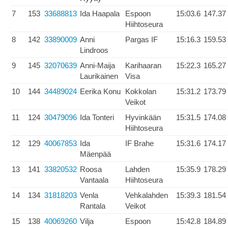
7
153
33688813
Ida Haapala
Espoon
15:03.6
147.37
Hiihtoseura
8
142
33890009
Anni
Pargas IF
15:16.3
159.53
Lindroos
9
145
32070639
Anni-Maija
Karihaaran
15:22.3
165.27
Laurikainen
Visa
10
144
34489024
Eerika Konu
Kokkolan
15:31.2
173.79
Veikot
11
124
30479096
Ida Tonteri
Hyvinkään
15:31.5
174.08
Hiihtoseura
12
129
40067853
Ida
IF Brahe
15:31.6
174.17
Mäenpää
13
141
33820532
Roosa
Lahden
15:35.9
178.29
Vantaala
Hiihtoseura
14
134
31818203
Venla
Vehkalahden
15:39.3
181.54
Rantala
Veikot
15
138
40069260
Vilja
Espoon
15:42.8
184.89