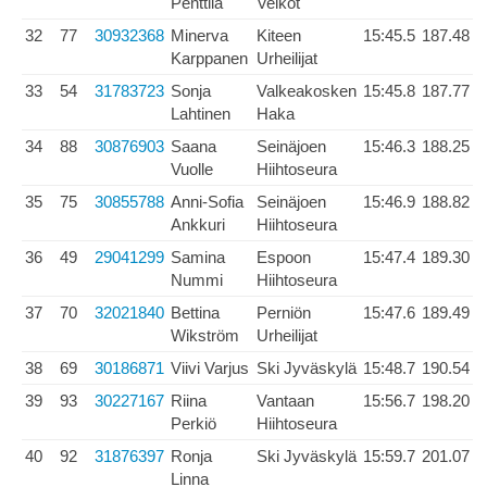
Penttilä
Veikot
32
77
30932368
Minerva
Kiteen
15:45.5
187.48
Karppanen
Urheilijat
33
54
31783723
Sonja
Valkeakosken
15:45.8
187.77
Lahtinen
Haka
34
88
30876903
Saana
Seinäjoen
15:46.3
188.25
Vuolle
Hiihtoseura
35
75
30855788
Anni-Sofia
Seinäjoen
15:46.9
188.82
Ankkuri
Hiihtoseura
36
49
29041299
Samina
Espoon
15:47.4
189.30
Nummi
Hiihtoseura
37
70
32021840
Bettina
Perniön
15:47.6
189.49
Wikström
Urheilijat
38
69
30186871
Viivi Varjus
Ski Jyväskylä
15:48.7
190.54
39
93
30227167
Riina
Vantaan
15:56.7
198.20
Perkiö
Hiihtoseura
40
92
31876397
Ronja
Ski Jyväskylä
15:59.7
201.07
Linna