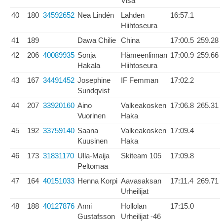
Visa
40
180
34592652
Nea Lindén
Lahden
16:57.1
Hiihtoseura
41
189
Dawa Chilie
China
17:00.5
259.28
42
206
40089935
Sonja
Hämeenlinnan
17:00.9
259.66
Hakala
Hiihtoseura
43
167
34491452
Josephine
IF Femman
17:02.2
Sundqvist
44
207
33920160
Aino
Valkeakosken
17:06.8
265.31
Vuorinen
Haka
45
192
33759140
Saana
Valkeakosken
17:09.4
Kuusinen
Haka
46
173
31831170
Ulla-Maija
Skiteam 105
17:09.8
Peltomaa
47
164
40151033
Henna Korpi
Aavasaksan
17:11.4
269.71
Urheilijat
48
188
40127876
Anni
Hollolan
17:15.0
Gustafsson
Urheilijat -46