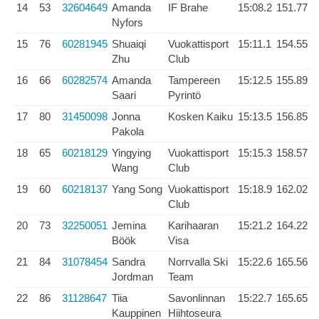
14
53
32604649
Amanda
IF Brahe
15:08.2
151.77
Nyfors
15
76
60281945
Shuaiqi
Vuokattisport
15:11.1
154.55
Zhu
Club
16
66
60282574
Amanda
Tampereen
15:12.5
155.89
Saari
Pyrintö
17
80
31450098
Jonna
Kosken Kaiku
15:13.5
156.85
Pakola
18
65
60218129
Yingying
Vuokattisport
15:15.3
158.57
Wang
Club
19
60
60218137
Yang Song
Vuokattisport
15:18.9
162.02
Club
20
73
32250051
Jemina
Karihaaran
15:21.2
164.22
Böök
Visa
21
84
31078454
Sandra
Norrvalla Ski
15:22.6
165.56
Jordman
Team
22
86
31128647
Tiia
Savonlinnan
15:22.7
165.65
Kauppinen
Hiihtoseura