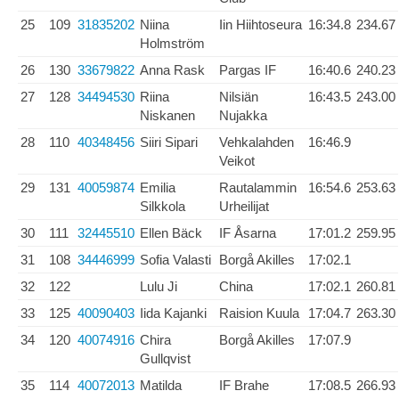
25
109
31835202
Niina
Iin Hiihtoseura
16:34.8
234.67
Holmström
26
130
33679822
Anna Rask
Pargas IF
16:40.6
240.23
27
128
34494530
Riina
Nilsiän
16:43.5
243.00
Niskanen
Nujakka
28
110
40348456
Siiri Sipari
Vehkalahden
16:46.9
Veikot
29
131
40059874
Emilia
Rautalammin
16:54.6
253.63
Silkkola
Urheilijat
30
111
32445510
Ellen Bäck
IF Åsarna
17:01.2
259.95
31
108
34446999
Sofia Valasti
Borgå Akilles
17:02.1
32
122
Lulu Ji
China
17:02.1
260.81
33
125
40090403
Iida Kajanki
Raision Kuula
17:04.7
263.30
34
120
40074916
Chira
Borgå Akilles
17:07.9
Gullqvist
35
114
40072013
Matilda
IF Brahe
17:08.5
266.93