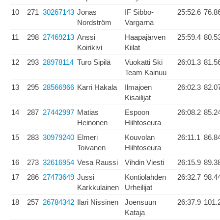
10
271
30267143
Jonas
IF Sibbo-
25:52.6
76.8
Nordström
Vargarna
11
298
27469213
Anssi
Haapajärven
25:59.4
80.5
Koirikivi
Kiilat
12
293
28978114
Turo Sipilä
Vuokatti Ski
26:01.3
81.5
Team Kainuu
13
295
28566966
Karri Hakala
Ilmajoen
26:02.3
82.0
Kisailijat
14
287
27442997
Matias
Espoon
26:08.2
85.2
Heinonen
Hiihtoseura
15
283
30979240
Elmeri
Kouvolan
26:11.1
86.8
Toivanen
Hiihtoseura
16
273
32616954
Vesa Raussi
Vihdin Viesti
26:15.9
89.3
17
286
27473649
Jussi
Kontiolahden
26:32.7
98.4
Karkkulainen
Urheilijat
18
257
26784342
Ilari Nissinen
Joensuun
26:37.9
101.
Kataja