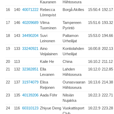
Kauranen
Hiihtoseura
16
140
40071222
Rebecca
Borgå Akilles
15:50.4
192.17
Lönnqvist
17
146
40209689
Vilma
Tampereen
15:51.6
193.32
Tuominen
Pyrintö
18
143
34490204
Suvi
Paltamon
15:53.0
194.66
Leinonen
Urheilijat
19
133
33240921
Aino
Kontiolahden
16:00.8
202.13
Veijalainen
Urheilijat
20
113
Kaile He
China
16:10.2
211.12
21
132
32382851
Ella
Lahden
16:12.0
212.85
Levanen
Hiihtoseura
22
137
31974079
Elisa
Ounasvaaran
16:13.6
214.38
Reijonen
Hiihtoseura
23
135
40139206
Aada Föhr
Nilsiän
16:22.3
222.71
Nujakka
24
116
60310123
Zhiyue Deng
Vuokattisport
16:22.9
223.28
Club