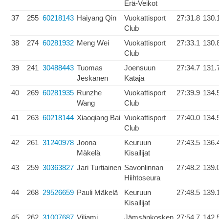
Erä-Veikot
37
255
60218143
Haiyang Qin
Vuokattisport
27:31.8
130.
Club
38
274
60281932
Meng Wei
Vuokattisport
27:33.1
130.
Club
39
241
30488443
Tuomas
Joensuun
27:34.7
131.
Jeskanen
Kataja
40
269
60281935
Runzhe
Vuokattisport
27:39.9
134.
Wang
Club
41
263
60218144
Xiaoqiang Bai
Vuokattisport
27:40.0
134.
Club
42
261
31240978
Joona
Keuruun
27:43.5
136.
Mäkelä
Kisailijat
43
259
30363827
Jari Turtiainen
Savonlinnan
27:48.2
139.
Hiihtoseura
44
268
29526659
Pauli Mäkelä
Keuruun
27:48.5
139.
Kisailijat
45
262
31007687
Viljami
Jämsänkosken
27:54.7
142.