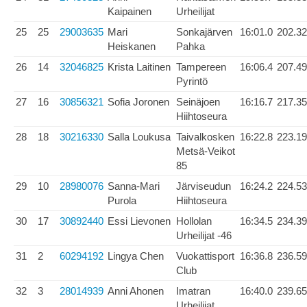
Kaipainen
Urheilijat
25
25
29003635
Mari
Sonkajärven
16:01.0
202.32
Heiskanen
Pahka
26
14
32046825
Krista Laitinen
Tampereen
16:06.4
207.49
Pyrintö
27
16
30856321
Sofia Joronen
Seinäjoen
16:16.7
217.35
Hiihtoseura
28
18
30216330
Salla Loukusa
Taivalkosken
16:22.8
223.19
Metsä-Veikot
85
29
10
28980076
Sanna-Mari
Järviseudun
16:24.2
224.53
Purola
Hiihtoseura
30
17
30892440
Essi Lievonen
Hollolan
16:34.5
234.39
Urheilijat -46
31
2
60294192
Lingya Chen
Vuokattisport
16:36.8
236.59
Club
32
3
28014939
Anni Ahonen
Imatran
16:40.0
239.65
Urheilijat