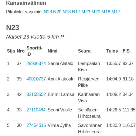
Kansainvälinen
Pikalinkit sarjoihin:
N23
N20
N18
N17
M23
M20
M18
M17
N23
Naiset 23 vuotta 5 km P
Sportti-
Sija
Nro
Nimi
Seura
Tulos
FIS
ID
1
37
28996374
Sanni Alatalo
Lempäälän
13:55.7
82.37
Kisa
2
39
40010737
Anni Alakoski
Reisjärven
14:04.9
91.18
Pilke
3
42
32159592
Emmi Lämsä
Karihaaran
14:08.2
94.34
Visa
4
33
27110494
Senni Vuolle
Seinäjoen
14:26.5
111.85
Hiihtoseura
5
30
27454516
Vilma Jylhä
Savonlinnan
14:30.9
116.07
Hiihtoseura