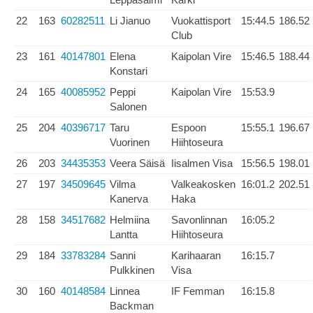
22
163
60282511
Li Jianuo
Vuokattisport
15:44.5
186.52
Club
23
161
40147801
Elena
Kaipolan Vire
15:46.5
188.44
Konstari
24
165
40085952
Peppi
Kaipolan Vire
15:53.9
Salonen
25
204
40396717
Taru
Espoon
15:55.1
196.67
Vuorinen
Hiihtoseura
26
203
34435353
Veera Säisä
Iisalmen Visa
15:56.5
198.01
27
197
34509645
Vilma
Valkeakosken
16:01.2
202.51
Kanerva
Haka
28
158
34517682
Helmiina
Savonlinnan
16:05.2
Lantta
Hiihtoseura
29
184
33783284
Sanni
Karihaaran
16:15.7
Pulkkinen
Visa
30
160
40148584
Linnea
IF Femman
16:15.8
Backman