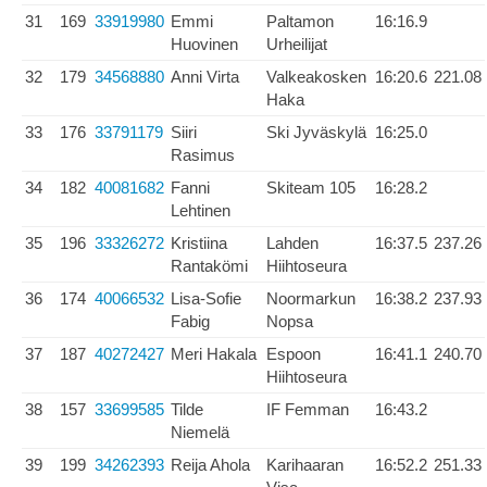
31
169
33919980
Emmi
Paltamon
16:16.9
Huovinen
Urheilijat
32
179
34568880
Anni Virta
Valkeakosken
16:20.6
221.08
Haka
33
176
33791179
Siiri
Ski Jyväskylä
16:25.0
Rasimus
34
182
40081682
Fanni
Skiteam 105
16:28.2
Lehtinen
35
196
33326272
Kristiina
Lahden
16:37.5
237.26
Rantakömi
Hiihtoseura
36
174
40066532
Lisa-Sofie
Noormarkun
16:38.2
237.93
Fabig
Nopsa
37
187
40272427
Meri Hakala
Espoon
16:41.1
240.70
Hiihtoseura
38
157
33699585
Tilde
IF Femman
16:43.2
Niemelä
39
199
34262393
Reija Ahola
Karihaaran
16:52.2
251.33