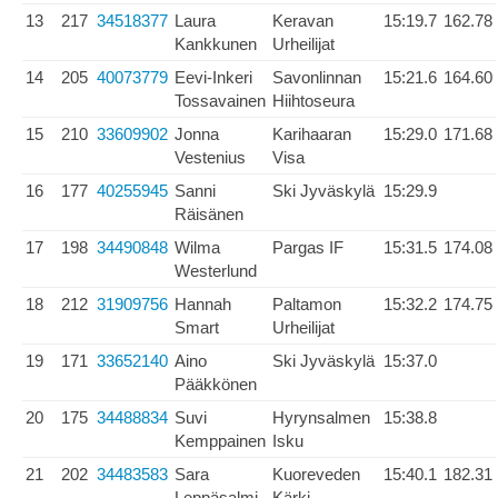
13
217
34518377
Laura
Keravan
15:19.7
162.78
Kankkunen
Urheilijat
14
205
40073779
Eevi-Inkeri
Savonlinnan
15:21.6
164.60
Tossavainen
Hiihtoseura
15
210
33609902
Jonna
Karihaaran
15:29.0
171.68
Vestenius
Visa
16
177
40255945
Sanni
Ski Jyväskylä
15:29.9
Räisänen
17
198
34490848
Wilma
Pargas IF
15:31.5
174.08
Westerlund
18
212
31909756
Hannah
Paltamon
15:32.2
174.75
Smart
Urheilijat
19
171
33652140
Aino
Ski Jyväskylä
15:37.0
Pääkkönen
20
175
34488834
Suvi
Hyrynsalmen
15:38.8
Kemppainen
Isku
21
202
34483583
Sara
Kuoreveden
15:40.1
182.31
Leppäsalmi
Kärki