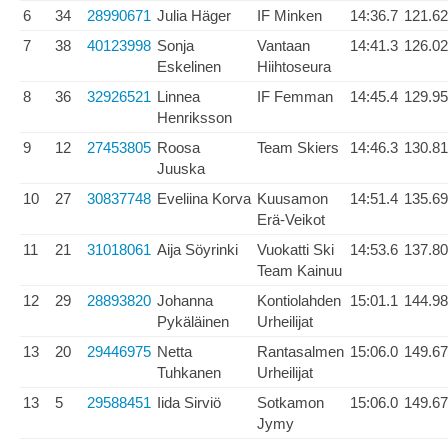
6
34
28990671
Julia Häger
IF Minken
14:36.7
121.62
7
38
40123998
Sonja
Vantaan
14:41.3
126.02
Eskelinen
Hiihtoseura
8
36
32926521
Linnea
IF Femman
14:45.4
129.95
Henriksson
9
12
27453805
Roosa
Team Skiers
14:46.3
130.81
Juuska
10
27
30837748
Eveliina Korva
Kuusamon
14:51.4
135.69
Erä-Veikot
11
21
31018061
Aija Söyrinki
Vuokatti Ski
14:53.6
137.80
Team Kainuu
12
29
28893820
Johanna
Kontiolahden
15:01.1
144.98
Pykäläinen
Urheilijat
13
20
29446975
Netta
Rantasalmen
15:06.0
149.67
Tuhkanen
Urheilijat
13
5
29588451
Iida Sirviö
Sotkamon
15:06.0
149.67
Jymy