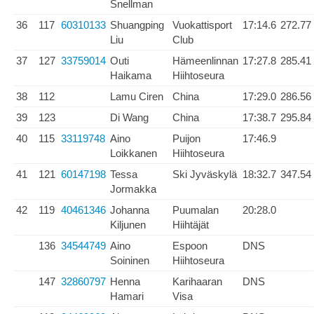
Snellman
36
117
60310133
Shuangping
Vuokattisport
17:14.6
272.77
Liu
Club
37
127
33759014
Outi
Hämeenlinnan
17:27.8
285.41
Haikama
Hiihtoseura
38
112
Lamu Ciren
China
17:29.0
286.56
39
123
Di Wang
China
17:38.7
295.84
40
115
33119748
Aino
Puijon
17:46.9
Loikkanen
Hiihtoseura
41
121
60147198
Tessa
Ski Jyväskylä
18:32.7
347.54
Jormakka
42
119
40461346
Johanna
Puumalan
20:28.0
Kiljunen
Hiihtäjät
136
34544749
Aino
Espoon
DNS
Soininen
Hiihtoseura
147
32860797
Henna
Karihaaran
DNS
Hamari
Visa