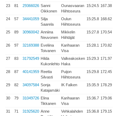
23
81
29366026
Sanni
Ounasvaaran
15:24.5
167.38
Oikkonen
Hiihtoseura
24
57
34441059
Silja
Oulun
15:25.8
168.62
Saarela
Hiihtoseura
25
89
30960042
Anniina
Mikkelin
15:27.8
170.54
Neuvonen
Hiihtäjät
26
97
32169388
Eveliina
Karihaaran
15:28.1
170.82
Toivanen
Visa
27
83
31792549
Hilda
Valkeakosken
15:29.3
171.97
Kukonlehto
Haka
28
87
40141959
Reetta
Puijon
15:29.8
172.45
Silvasti
Hiihtoseura
29
82
34097584
Sonja
IK Falken
15:35.9
178.29
Katajamäki
30
79
31049726
Elina
Karihaaran
15:36.7
179.06
Tikkanen
Visa
31
71
31925620
Anne
Vehkalahden
15:36.8
179.15