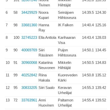
Tivinen
Hiihtäjät
6
58
34429929
Noora
Seinäjoen
14:39.5
124.30
Kupari
Hiihtoseura
7
98
33681360
Hanna
IK Falken
14:40.4
125.16
Ray
8
100
32745223
Ella Anttola
Karihaaran
14:43.4
128.03
Visa
9
90
40069769
Siiri
Puijon
14:50.1
134.45
Räsänen
Hiihtoseura
10
91
30960068
Katariina
Mikkelin
14:50.5
134.83
Neuvonen
Hiihtäjät
11
99
40252842
Riina
Kuoreveden
14:50.8
135.12
Hakala
Kärki
12
95
30833205
Siiri Saalo
Keravan
14:55.3
139.42
Urheilijat
13
72
33763961
Anni
Paltamon
14:55.4
139.52
Huovinen
Urheilijat