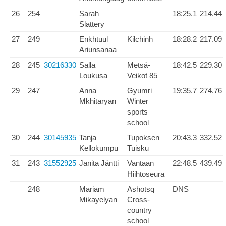
26
254
Sarah
18:25.1
214.44
Slattery
27
249
Enkhtuul
Kilchinh
18:28.2
217.09
Ariunsanaa
28
245
30216330
Salla
Metsä-
18:42.5
229.30
Loukusa
Veikot 85
29
247
Anna
Gyumri
19:35.7
274.76
Mkhitaryan
Winter
sports
school
30
244
30145935
Tanja
Tupoksen
20:43.3
332.52
Kellokumpu
Tuisku
31
243
31552925
Janita Jäntti
Vantaan
22:48.5
439.49
Hiihtoseura
248
Mariam
Ashotsq
DNS
Mikayelyan
Cross-
country
school