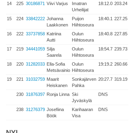
14
225
30186871
Viivi Varjus
Imatran
18:12.0
203.24
Urheilijat
15
224
33842222
Johanna
Puijon
18:40.1
227.25
Laakkonen
Hiihtoseura
16
222
33737858
Katriina
Oulun
18:40.8
227.85
Autti
Hiihtoseura
17
219
34441059
Silja
Oulun
18:54.7
239.73
Saarela
Hiihtoseura
18
220
31282033
Ella-Sofia
Oulun
19:19.2
260.66
Metsävainio
Hiihtoseura
19
221
31032759
Maarit
Sonkajärven
20:27.7
319.19
Heiskanen
Pahka
230
31876397
Ronja Linna
Ski
DNS
Jyväskylä
238
31276379
Josefiina
Karihaaran
DNS
Böök
Visa
NYL