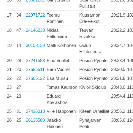
Pullistus
17
34
22971722
Teemu
Kuusamon
29:21.9
10
Pöntinen
Erä-Veikot
18
47
24146238
Niklas
Teuvan
29:22.2
10
Peltoniemi
Rivakka
19
14
30158139
Matti Korhonen
Oulun
29:24.7
10
Hiihtoseura
20
28
27241583
Eino Vuollet
Posion Pyrintö
29:28.4
10
21
20
27585511
Eero Vuollet
Posion Pyrintö
29:30.5
10
22
22
27505122
Esa Mursu
Posion Pyrintö
29:31.8
10
23
27
Tomas Kaurson
Kivioli Skiclub
29:43.0
11
24
23
Eduard
29:54.4
11
Koviashov
25
31
27436013
Ville Happonen
Kiteen Urheilijat
29:56.2
11
26
25
26135580
Jaakko
Pyhäjärven
30:05.6
12
Halonen
Pohti