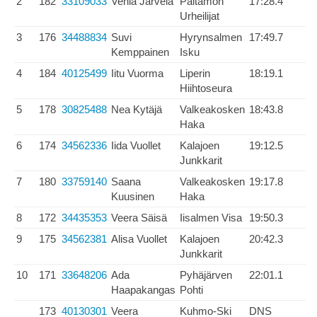
2
182
33109033
Venla Järvelä
Paltamon
17:28.4
Urheilijat
3
176
34488834
Suvi
Hyrynsalmen
17:49.7
Kemppainen
Isku
4
184
40125499
Iitu Vuorma
Liperin
18:19.1
Hiihtoseura
5
178
30825488
Nea Kytäjä
Valkeakosken
18:43.8
Haka
6
174
34562336
Iida Vuollet
Kalajoen
19:12.5
Junkkarit
7
180
33759140
Saana
Valkeakosken
19:17.8
Kuusinen
Haka
8
172
34435353
Veera Säisä
Iisalmen Visa
19:50.3
9
175
34562381
Alisa Vuollet
Kalajoen
20:42.3
Junkkarit
10
171
33648206
Ada
Pyhäjärven
22:01.1
Haapakangas
Pohti
173
40130301
Veera
Kuhmo-Ski
DNS