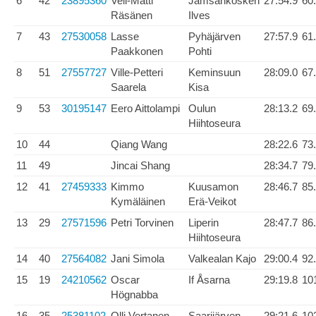
6
42
23895360
Veli-Matti
Jämsänkosken
27:54.9
60
Räsänen
Ilves
7
43
27530058
Lasse
Pyhäjärven
27:57.9
61
Paakkonen
Pohti
8
51
27557727
Ville-Petteri
Keminsuun
28:09.0
67
Saarela
Kisa
9
53
30195147
Eero Aittolampi
Oulun
28:13.2
69
Hiihtoseura
10
44
Qiang Wang
28:22.6
73
11
49
Jincai Shang
28:34.7
79
12
41
27459333
Kimmo
Kuusamon
28:46.7
85
Kymäläinen
Erä-Veikot
13
29
27571596
Petri Torvinen
Liperin
28:47.7
86
Hiihtoseura
14
40
27564082
Jani Simola
Valkealan Kajo
29:00.4
92
15
19
24210562
Oscar
If Åsarna
29:19.8
10
Högnabba
16
35
25381102
Olli Vertanen
Saarijärven
29:21.6
10