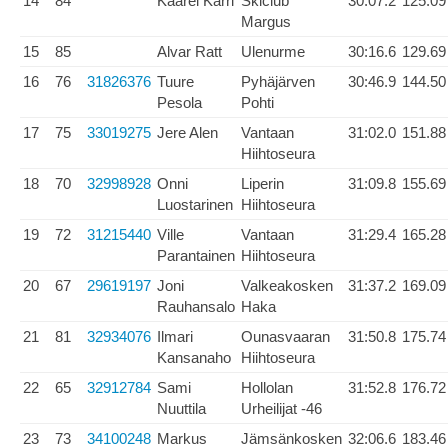
14
84
Kaarel Karri
Skiclub
30:07.2
125.09
Margus
15
85
Alvar Ratt
Ulenurme
30:16.6
129.69
16
76
31826376
Tuure
Pyhäjärven
30:46.9
144.50
Pesola
Pohti
17
75
33019275
Jere Alen
Vantaan
31:02.0
151.88
Hiihtoseura
18
70
32998928
Onni
Liperin
31:09.8
155.69
Luostarinen
Hiihtoseura
19
72
31215440
Ville
Vantaan
31:29.4
165.28
Parantainen
Hiihtoseura
20
67
29619197
Joni
Valkeakosken
31:37.2
169.09
Rauhansalo
Haka
21
81
32934076
Ilmari
Ounasvaaran
31:50.8
175.74
Kansanaho
Hiihtoseura
22
65
32912784
Sami
Hollolan
31:52.8
176.72
Nuuttila
Urheilijat -46
23
73
34100248
Markus
Jämsänkosken
32:06.6
183.46