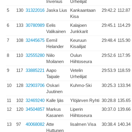
Invenius
Urheilijat
5
130
31322016
Jaska Lius
Kankaantaan
29:42.2
112.87
Kisa
6
133
30780989
Eelis
Kalajoen
29:45.1
114.29
Valikainen
Junkkarit
7
108
32445675
Eemil
Keuruun
29:48.4
115.90
Helander
Kisailijat
8
110
32555280
Niilo
Oulun
29:52.6
117.95
Moilanen
Hiihtoseura
9
117
33885221
Aapo
Vetelin
29:53.9
118.59
Taipale
Urheilijat
10
128
32903706
Oskari
Kuhmo-Ski
30:25.3
133.94
Juutinen
11
102
32469240
Kalle Ijäs
Ylöjärven Ryhti
30:28.8
135.65
12
120
34504857
Markus
Liperin
30:37.0
139.66
Kasanen
Hiihtoseura
13
97
40068082
Atte
Iisalmen Visa
30:38.4
140.34
Huttunen