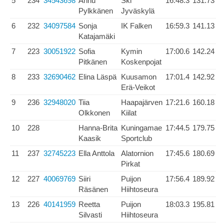
5
234
34543698
Annu
Ski
16:48.3
131.73
Pylkkänen
Jyväskylä
6
232
34097584
Sonja
IK Falken
16:59.3
141.13
Katajamäki
7
223
30051922
Sofia
Kymin
17:00.6
142.24
Pitkänen
Koskenpojat
8
233
32690462
Elina Läspä
Kuusamon
17:01.4
142.92
Erä-Veikot
9
236
32948020
Tiia
Haapajärven
17:21.6
160.18
Olkkonen
Kiilat
10
228
Hanna-Brita
Kuningamae
17:44.5
179.75
Kaasik
Sportclub
11
237
32745223
Ella Anttola
Alatornion
17:45.6
180.69
Pirkat
12
227
40069769
Siiri
Puijon
17:56.4
189.92
Räsänen
Hiihtoseura
13
226
40141959
Reetta
Puijon
18:03.3
195.81
Silvasti
Hiihtoseura