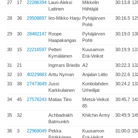
27
17
22286394
Lauri-Aleksi
Mikkelin
30:13.8
12
Laitinen
Hiihtäjät
28
36
29508897
Iiro-Mikko Harju
Pyhäjärven
30:16.5
12
Pohti
29
30
28482147
Roope
Pyhäjärven
30:19.0
13
Haapakangas
Pohti
30
15
22216597
Petteri
Kuusamon
30:19.9
13
Kymäläinen
Erä-Veikot
31
21
Ingmars Briedis
A2
30:22.3
13
32
10
40229883
Arttu Nyman
Anjalan Liitto
30:22.6
13
33
38
27473649
Jussi
Kontiolahden
30:24.2
13
Karkkulainen
Urheilijat
34
45
27578243
Matias Tiiro
Metsä-Veikot
30:45.7
14
85
35
32
Achbadrakh
Khilchin Army
30:49.9
14
Batmunkh
36
3
22968049
Pekka
Kuusamon
31:00.0
15
Pääkkönen
Erä-Veikot