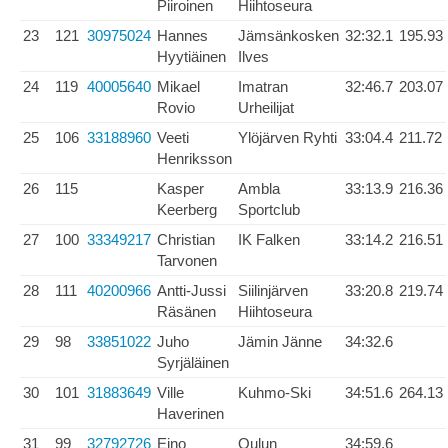
Piiroinen
Hiihtoseura
23
121
30975024
Hannes
Jämsänkosken
32:32.1
195.93
Hyytiäinen
Ilves
24
119
40005640
Mikael
Imatran
32:46.7
203.07
Rovio
Urheilijat
25
106
33188960
Veeti
Ylöjärven Ryhti
33:04.4
211.72
Henriksson
26
115
Kasper
Ambla
33:13.9
216.36
Keerberg
Sportclub
27
100
33349217
Christian
IK Falken
33:14.2
216.51
Tarvonen
28
111
40200966
Antti-Jussi
Siilinjärven
33:20.8
219.74
Räsänen
Hiihtoseura
29
98
33851022
Juho
Jämin Jänne
34:32.6
Syrjäläinen
30
101
31883649
Ville
Kuhmo-Ski
34:51.6
264.13
Haverinen
31
99
32792726
Eino
Oulun
34:59.6