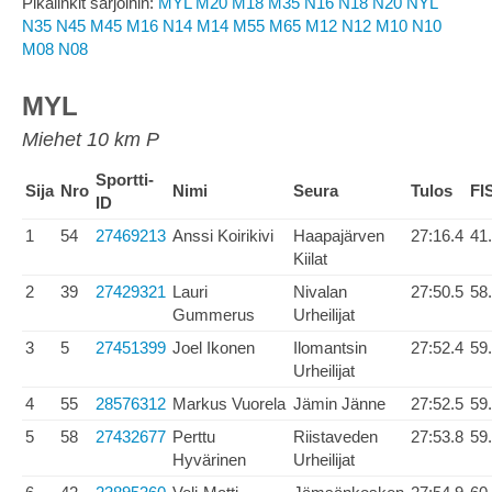
Pikalinkit sarjoihin:
MYL
M20
M18
M35
N16
N18
N20
NYL
N35
N45
M45
M16
N14
M14
M55
M65
M12
N12
M10
N10
M08
N08
MYL
Miehet 10 km P
Sportti-
Sija
Nro
Nimi
Seura
Tulos
FI
ID
1
54
27469213
Anssi Koirikivi
Haapajärven
27:16.4
41
Kiilat
2
39
27429321
Lauri
Nivalan
27:50.5
58
Gummerus
Urheilijat
3
5
27451399
Joel Ikonen
Ilomantsin
27:52.4
59
Urheilijat
4
55
28576312
Markus Vuorela
Jämin Jänne
27:52.5
59
5
58
27432677
Perttu
Riistaveden
27:53.8
59
Hyvärinen
Urheilijat