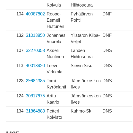
Koivula
Hiihtoseura
104
40087802
Roope-
Pyhäjärven
DNF
Eemeli
Pohti
Huttunen
132
31013859
Johannes
Ylistaron Kilpa-
DNF
Vuorela
Veljet
107
32270358
Akseli
Lahden
DNS
Nuutinen
Hiihtoseura
113
40018920
Leevi
Sievin Sisu
DNS
Virkkala
123
29984385
Tomi
Jämsänkosken
DNS
Kyrönlahti
Ilves
124
30817975
Arttu
Jämsänkosken
DNS
Kaario
Ilves
134
31864888
Petteri
Kuhmo-Ski
DNS
Koivisto