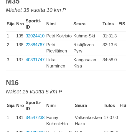
M35
Miehet 35 vuotta 10 km P
Sportti-
Sija
Nro
Nimi
Seura
Tulos
FIS
ID
1
139
32024410
Petri Koivisto
Kuhmo-Ski
31:31.3
2
138
22884767
Petri
Ristijärven
32:13.6
Pieviläinen
Pyry
3
137
40331747
Ilkka
Kangasalan
34:58.0
Nurminen
Kisa
N16
Naiset 16 vuotta 5 km P
Sportti-
Sija
Nro
Nimi
Seura
Tulos
FIS
ID
1
181
34547238
Fanny
Valkeakosken
17:07.0
Kukonlehto
Haka