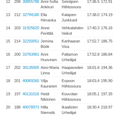
12
208
30855788
Anni-Sofia
Seinäjoen
17:36.5
172.91
Ankkuri
Hiihtoseura
13
212
32794180
Ella
Kalajoen
17:38.0
174.19
Himanka
Junkkarit
14
203
31925620
Anne
Vehkalahden
17:40.3
176.16
Penttilä
Veikot
15
214
32250051
Jemina
Karihaaran
17:52.7
186.75
Böök
Visa
16
200
33763961
Anni
Paltamon
17:52.8
186.84
Huovinen
Urheilijat
17
202
30135505
Aino-Maria
Haapaveden
18:01.6
194.36
Linna
Urheilijat
18
201
40069260
Vilja
Espoon
18:03.4
195.90
Kauranen
Hiihtoseura
19
197
40131016
Heidi
Kouvolan
18:05.1
197.35
Nikkinen
Hiihtoseura
20
188
40078973
Hilla
Ikaalisten
18:30.4
218.97
Niemelä
Urheilijat