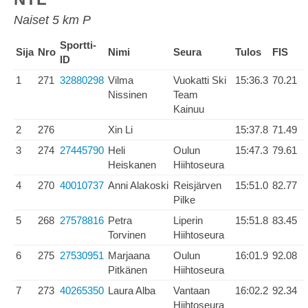
Naiset 5 km P
Sportti-
Sija
Nro
Nimi
Seura
Tulos
FIS
ID
1
271
32880298
Vilma
Vuokatti Ski
15:36.3
70.21
Nissinen
Team
Kainuu
2
276
Xin Li
15:37.8
71.49
3
274
27445790
Heli
Oulun
15:47.3
79.61
Heiskanen
Hiihtoseura
4
270
40010737
Anni Alakoski
Reisjärven
15:51.0
82.77
Pilke
5
268
27578816
Petra
Liperin
15:51.8
83.45
Torvinen
Hiihtoseura
6
275
27530951
Marjaana
Oulun
16:01.9
92.08
Pitkänen
Hiihtoseura
7
273
40265350
Laura Alba
Vantaan
16:02.2
92.34
Hiihtoseura