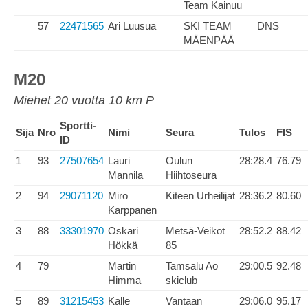
Team Kainuu
57
22471565
Ari Luusua
SKI TEAM
DNS
MÄENPÄÄ
M20
Miehet 20 vuotta 10 km P
Sportti-
Sija
Nro
Nimi
Seura
Tulos
FIS
ID
1
93
27507654
Lauri
Oulun
28:28.4
76.79
Mannila
Hiihtoseura
2
94
29071120
Miro
Kiteen Urheilijat
28:36.2
80.60
Karppanen
3
88
33301970
Oskari
Metsä-Veikot
28:52.2
88.42
Hökkä
85
4
79
Martin
Tamsalu Ao
29:00.5
92.48
Himma
skiclub
5
89
31215453
Kalle
Vantaan
29:06.0
95.17