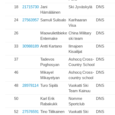
18
21715730
Jani
Ski Jyväskylä
DNS
Hämäläinen
24
27563957
Samuli Sulisalo
Karihaaran
DNS
Visa
26
Maowulietibieke
China Military
DNS
Entemake
ski team
33
30988189
Antti Kartano
Ilmajoen
DNS
Kisailijat
37
Tadevos
Ashocq Cross-
DNS
Poghosyan
Country School
46
Mikayel
Ashocq Cross-
DNS
Mikayelyan
country school
48
28978114
Turo Sipilä
Vuokatti Ski
DNS
Team Kainuu
50
Karl Erik
Nomme
DNS
Rabakukk
Sportclub
52
27576591
Tino Tiilikainen
Vuokatti Ski
DNS