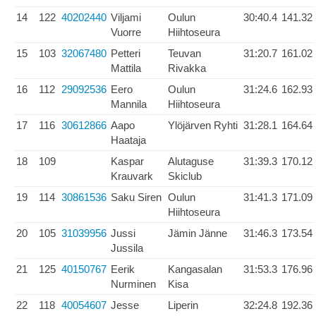
14
122
40202440
Viljami
Oulun
30:40.4
141.32
Vuorre
Hiihtoseura
15
103
32067480
Petteri
Teuvan
31:20.7
161.02
Mattila
Rivakka
16
112
29092536
Eero
Oulun
31:24.6
162.93
Mannila
Hiihtoseura
17
116
30612866
Aapo
Ylöjärven Ryhti
31:28.1
164.64
Haataja
18
109
Kaspar
Alutaguse
31:39.3
170.12
Krauvark
Skiclub
19
114
30861536
Saku Siren
Oulun
31:41.3
171.09
Hiihtoseura
20
105
31039956
Jussi
Jämin Jänne
31:46.3
173.54
Jussila
21
125
40150767
Eerik
Kangasalan
31:53.3
176.96
Nurminen
Kisa
22
118
40054607
Jesse
Liperin
32:24.8
192.36