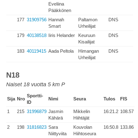
Eveliina
Pääkkönen
177
31909756
Hannah
Paltamon
DNS
Smart
Urheilijat
179
40138518
Iiris Helander
Keuruun
DNS
Kisailijat
183
40119415
Aada Peltola
Himangan
DNS
Urheilijat
N18
Naiset 18 vuotta 5 km P
Sportti-
Sija
Nro
Nimi
Seura
Tulos
FIS
ID
1
215
31996879
Jasmin
Mikkelin
16:21.2
108.57
Kähärä
Hiihtäjät
2
198
31816823
Sara
Kouvolan
16:50.8
133.86
Niittyviita
Hiihtoseura