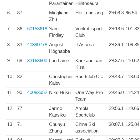
Parantainen
Hiihtoseura
6
87
Mingliang
Hei Longjiang
29:08.8
96.54
Zhu
7
86
60153618
Sam
Vuokattisport
29:18.6
101.33
Findlay
Club
8
83
40390778
August
If Åsarna
29:36.1
109.89
Högnabba
9
68
33163600
Lari Laine
Kankaantaan
29:37.6
110.62
Kisa
10
82
Christopher
Sportclub Cfc
29:43.7
113.60
Kalev
11
90
40083952
Niko Husu
One Way Pro
29:45.0
114.24
Team
12
77
Jarmo
Ambla
29:56.1
119.66
Kaasiku
Sportclub
13
71
Chunyu
China Ski
30:07.1
125.04
Zhang
association