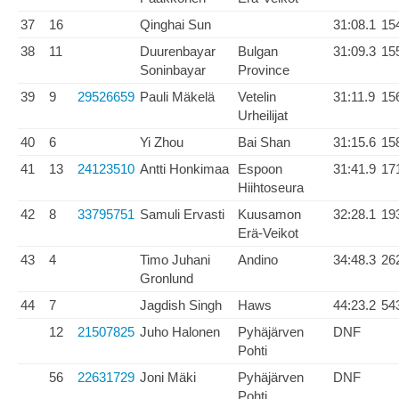
37
16
Qinghai Sun
31:08.1
15
38
11
Duurenbayar
Bulgan
31:09.3
15
Soninbayar
Province
39
9
29526659
Pauli Mäkelä
Vetelin
31:11.9
15
Urheilijat
40
6
Yi Zhou
Bai Shan
31:15.6
15
41
13
24123510
Antti Honkimaa
Espoon
31:41.9
17
Hiihtoseura
42
8
33795751
Samuli Ervasti
Kuusamon
32:28.1
19
Erä-Veikot
43
4
Timo Juhani
Andino
34:48.3
26
Gronlund
44
7
Jagdish Singh
Haws
44:23.2
54
12
21507825
Juho Halonen
Pyhäjärven
DNF
Pohti
56
22631729
Joni Mäki
Pyhäjärven
DNF
Pohti