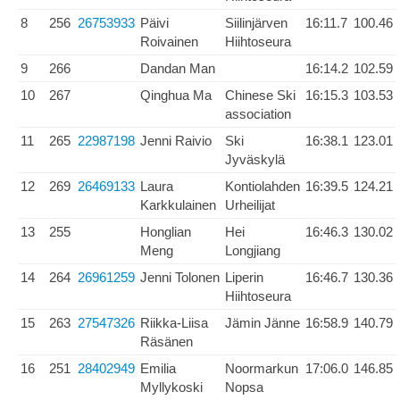
8
256
26753933
Päivi
Siilinjärven
16:11.7
100.46
Roivainen
Hiihtoseura
9
266
Dandan Man
16:14.2
102.59
10
267
Qinghua Ma
Chinese Ski
16:15.3
103.53
association
11
265
22987198
Jenni Raivio
Ski
16:38.1
123.01
Jyväskylä
12
269
26469133
Laura
Kontiolahden
16:39.5
124.21
Karkkulainen
Urheilijat
13
255
Honglian
Hei
16:46.3
130.02
Meng
Longjiang
14
264
26961259
Jenni Tolonen
Liperin
16:46.7
130.36
Hiihtoseura
15
263
27547326
Riikka-Liisa
Jämin Jänne
16:58.9
140.79
Räsänen
16
251
28402949
Emilia
Noormarkun
17:06.0
146.85
Myllykoski
Nopsa