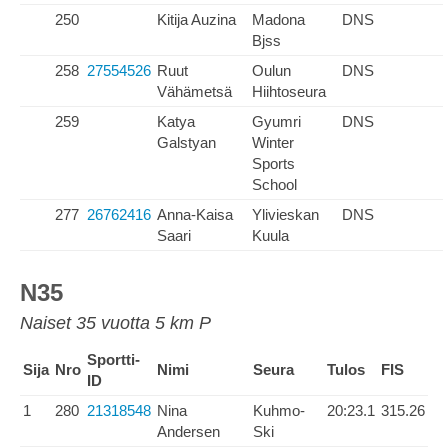
250
Kitija Auzina
Madona
DNS
Bjss
258
27554526
Ruut
Oulun
DNS
Vähämetsä
Hiihtoseura
259
Katya
Gyumri
DNS
Galstyan
Winter
Sports
School
277
26762416
Anna-Kaisa
Ylivieskan
DNS
Saari
Kuula
N35
Naiset 35 vuotta 5 km P
Sportti-
Sija
Nro
Nimi
Seura
Tulos
FIS
ID
1
280
21318548
Nina
Kuhmo-
20:23.1
315.26
Andersen
Ski