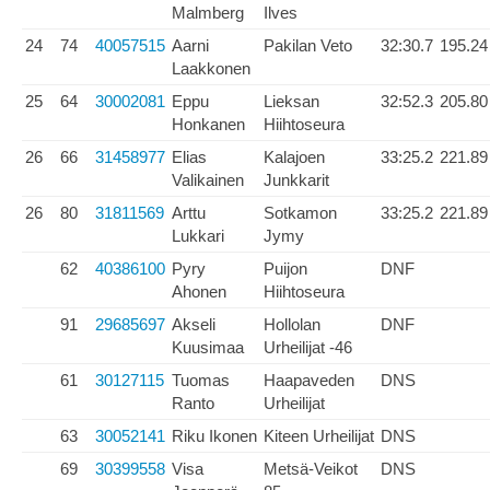
Malmberg
Ilves
24
74
40057515
Aarni
Pakilan Veto
32:30.7
195.24
Laakkonen
25
64
30002081
Eppu
Lieksan
32:52.3
205.80
Honkanen
Hiihtoseura
26
66
31458977
Elias
Kalajoen
33:25.2
221.89
Valikainen
Junkkarit
26
80
31811569
Arttu
Sotkamon
33:25.2
221.89
Lukkari
Jymy
62
40386100
Pyry
Puijon
DNF
Ahonen
Hiihtoseura
91
29685697
Akseli
Hollolan
DNF
Kuusimaa
Urheilijat -46
61
30127115
Tuomas
Haapaveden
DNS
Ranto
Urheilijat
63
30052141
Riku Ikonen
Kiteen Urheilijat
DNS
69
30399558
Visa
Metsä-Veikot
DNS