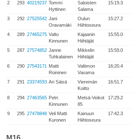
2
293
40219237
Tommi
Saloisten
15:19.3
Hyttinen
Salama
3
292
27525542
Jani
Oulun
15:27.2
Oravamäki
Hiihtoseura
4
289
27465275
Valto
Kajaanin
15:55.0
Kinnunen
Hiihtäjät
5
287
27574852
Janne
Mikkelin
15:59.0
Tuhkalainen
Hiihtäjät
6
290
27543171
Matti
Valtimon
16:20.4
Roininen
Vasama
7
291
23374593
Ari Säisä
Vieremän
16:51.7
Koitto
8
294
27463565
Petri
Metsä-Veikot
17:29.2
Kinnunen
85
9
295
27478848
Veli Matti
Kainuun
17:42.3
Kuronen
Hiihtoseura
M16