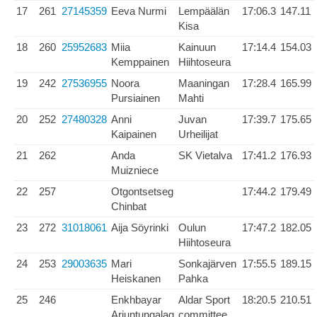
17
261
27145359
Eeva Nurmi
Lempäälän
17:06.3
147.11
Kisa
18
260
25952683
Miia
Kainuun
17:14.4
154.03
Kemppainen
Hiihtoseura
19
242
27536955
Noora
Maaningan
17:28.4
165.99
Pursiainen
Mahti
20
252
27480328
Anni
Juvan
17:39.7
175.65
Kaipainen
Urheilijat
21
262
Anda
SK Vietalva
17:41.2
176.93
Muizniece
22
257
Otgontsetseg
17:44.2
179.49
Chinbat
23
272
31018061
Aija Söyrinki
Oulun
17:47.2
182.05
Hiihtoseura
24
253
29003635
Mari
Sonkajärven
17:55.5
189.15
Heiskanen
Pahka
25
246
Enkhbayar
Aldar Sport
18:20.5
210.51
Ariuntungalag
committee