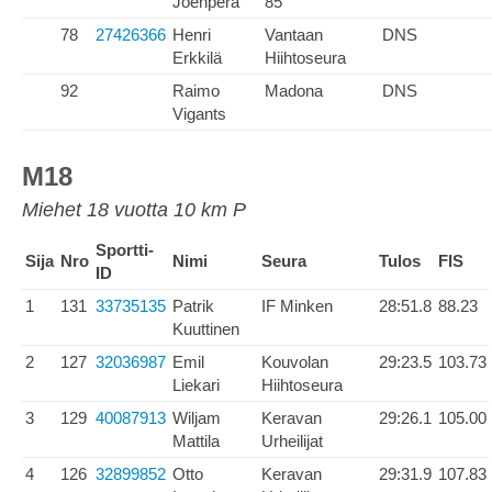
Joenperä
85
78
27426366
Henri
Vantaan
DNS
Erkkilä
Hiihtoseura
92
Raimo
Madona
DNS
Vigants
M18
Miehet 18 vuotta 10 km P
Sportti-
Sija
Nro
Nimi
Seura
Tulos
FIS
ID
1
131
33735135
Patrik
IF Minken
28:51.8
88.23
Kuuttinen
2
127
32036987
Emil
Kouvolan
29:23.5
103.73
Liekari
Hiihtoseura
3
129
40087913
Wiljam
Keravan
29:26.1
105.00
Mattila
Urheilijat
4
126
32899852
Otto
Keravan
29:31.9
107.83