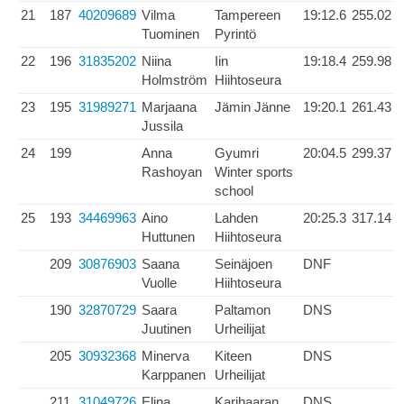
21
187
40209689
Vilma
Tampereen
19:12.6
255.02
Tuominen
Pyrintö
22
196
31835202
Niina
Iin
19:18.4
259.98
Holmström
Hiihtoseura
23
195
31989271
Marjaana
Jämin Jänne
19:20.1
261.43
Jussila
24
199
Anna
Gyumri
20:04.5
299.37
Rashoyan
Winter sports
school
25
193
34469963
Aino
Lahden
20:25.3
317.14
Huttunen
Hiihtoseura
209
30876903
Saana
Seinäjoen
DNF
Vuolle
Hiihtoseura
190
32870729
Saara
Paltamon
DNS
Juutinen
Urheilijat
205
30932368
Minerva
Kiteen
DNS
Karppanen
Urheilijat
211
31049726
Elina
Karihaaran
DNS