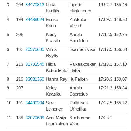
3
204
34470813
Lotta
Liperin
16:52.7
135.49
Kurttila
Hiihtoseura
4
194
34489024
Eerika
Kokkolan
17:09.1
149.50
Konu
Veikot
5
206
Kaidy
Ambla
17:12.9
152.75
Kaasiku
Sportclub
6
192
29975695
Vilma
Iisalmen Visa
17:17.5
156.68
Ryytty
7
213
31792549
Hilda
Valkeakosken
17:18.1
157.19
Kukonlehto
Haka
8
210
33681360
Hanna Ray
IK Falken
17:20.3
159.07
9
207
Keidy
Ambla
17:21.2
159.84
Kaasiku
Sportclub
10
191
34490204
Suvi
Paltamon
17:27.5
165.22
Leinonen
Urheilijat
11
189
32070639
Anni-Maija
Karihaaran
17:28.1
Laurikainen
Visa