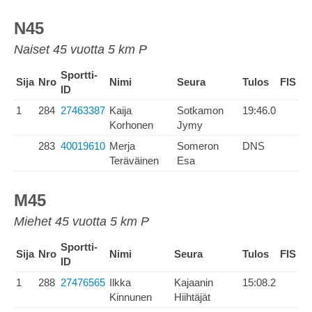
N45
Naiset 45 vuotta 5 km P
Sportti-
Sija
Nro
Nimi
Seura
Tulos
FIS
ID
1
284
27463387
Kaija
Sotkamon
19:46.0
Korhonen
Jymy
283
40019610
Merja
Someron
DNS
Teräväinen
Esa
M45
Miehet 45 vuotta 5 km P
Sportti-
Sija
Nro
Nimi
Seura
Tulos
FIS
ID
1
288
27476565
Ilkka
Kajaanin
15:08.2
Kinnunen
Hiihtäjät