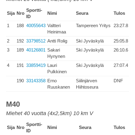
Sportti-
Sija
Nro
Nimi
Seura
Tulos
ID
1
188
40055643
Valtteri
Tampereen Yritys
23:27.8
Heinimaa
2
192
33798512
Antti Rolig
Ski Jyväskylä
25:05.8
3
189
40126801
Sakari
Ski Jyväskylä
26:10.6
Hynynen
4
191
33859419
Lauri
Ski Jyväskylä
27:07.4
Pulkkinen
190
33143358
Erno
Siilinjärven
DNF
Ruuskanen
Hiihtoseura
M40
Miehet 40 vuotta (4x2,5km) 10 km V
Sportti-
Sija
Nro
Nimi
Seura
Tulos
ID