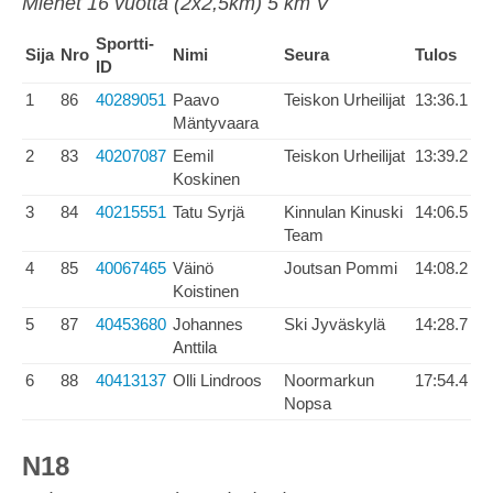
Miehet 16 vuotta (2x2,5km) 5 km V
Sportti-
Sija
Nro
Nimi
Seura
Tulos
ID
1
86
40289051
Paavo
Teiskon Urheilijat
13:36.1
Mäntyvaara
2
83
40207087
Eemil
Teiskon Urheilijat
13:39.2
Koskinen
3
84
40215551
Tatu Syrjä
Kinnulan Kinuski
14:06.5
Team
4
85
40067465
Väinö
Joutsan Pommi
14:08.2
Koistinen
5
87
40453680
Johannes
Ski Jyväskylä
14:28.7
Anttila
6
88
40413137
Olli Lindroos
Noormarkun
17:54.4
Nopsa
N18