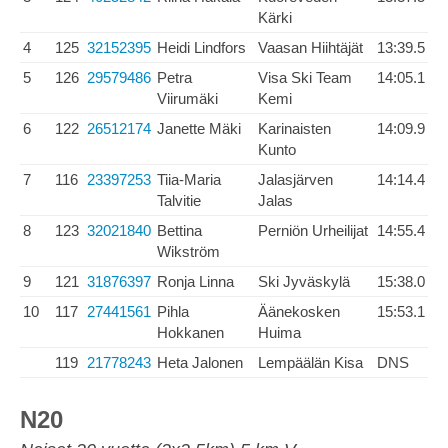
Kärki
4
125
32152395
Heidi Lindfors
Vaasan Hiihtäjät
13:39.5
5
126
29579486
Petra
Visa Ski Team
14:05.1
Viirumäki
Kemi
6
122
26512174
Janette Mäki
Karinaisten
14:09.9
Kunto
7
116
23397253
Tiia-Maria
Jalasjärven
14:14.4
Talvitie
Jalas
8
123
32021840
Bettina
Perniön Urheilijat
14:55.4
Wikström
9
121
31876397
Ronja Linna
Ski Jyväskylä
15:38.0
10
117
27441561
Pihla
Äänekosken
15:53.1
Hokkanen
Huima
119
21778243
Heta Jalonen
Lempäälän Kisa
DNS
N20