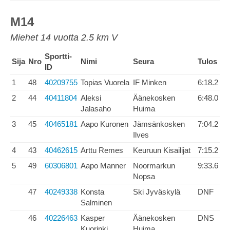
M14
Miehet 14 vuotta 2.5 km V
Sportti-
Sija
Nro
Nimi
Seura
Tulos
ID
1
48
40209755
Topias Vuorela
IF Minken
6:18.2
2
44
40411804
Aleksi
Äänekosken
6:48.0
Jalasaho
Huima
3
45
40465181
Aapo Kuronen
Jämsänkosken
7:04.2
Ilves
4
43
40462615
Arttu Remes
Keuruun Kisailijat
7:15.2
5
49
60306801
Aapo Manner
Noormarkun
9:33.6
Nopsa
47
40249338
Konsta
Ski Jyväskylä
DNF
Salminen
46
40226463
Kasper
Äänekosken
DNS
Kuorinki
Huima