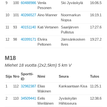
9
100
60488986
Venla
Ski Jyväskylä
16:06.5
Pesonen
10
101
40266527
Aino Manner
Noormarkun
16:19.1
Nopsa
11
93
40151140
Kati Vertanen
Saarijärven
17:27.6
Pullistus
12
98
40399171
Elviira
Jämsänkosken
19:27.2
Peltonen
Ilves
M18
Miehet 18 vuotta (2x2,5km) 5 km V
Sportti-
Sija
Nro
Nimi
Seura
Tulos
ID
1
112
32982387
Elias
Kankaantaan Kisa
11:25.1
Mäkinen
2
110
34509441
Eelis
Jyväskylän
12:38.6
Meriläinen
Hiihtoseura