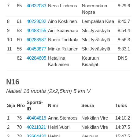
7
65
40332083
Neea Lindroos
Noormarkun
8:29.6
Nopsa
8
61
40229092
Aino Koskinen
Lempäälän Kisa
8:49.7
9
58
40483155
Aini Soanvaara
Ski Jyväskylä
8:54.4
10
60
60283987
Noora Torkkola
Ski Jyväskylä
8:56.3
11
56
40453877
Minka Rutanen
Ski Jyväskylä
9:33.1
62
40284605
Hetaliina
Keuruun
DNS
Karkiainen
Kisailijat
N16
Naiset 16 vuotta (2x2,5km) 5 km V
Sportti-
Sija
Nro
Nimi
Seura
Tulos
ID
1
76
40404819
Anna Stenroos
Nakkilan Vire
14:10.2
2
70
40211021
Heini Vuori
Nakkilan Vire
14:37.5
3
78
33664439
Helmi
Keuruun
15:47.5