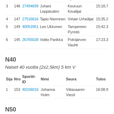
3
148
27494699
Juhani
Keuruun
15:18.7
Leppäsalmi
Kisailijat
4
147
27516616
Tapio Nieminen
Virtain Urheilijat
15:35.2
5
149
40053951
Leo Ukkonen
Tampereen
15:42.3
Pyrintö
6
145
26765028
Voitto Parikka
Polvijärven
17:23.3
Vauhti
N40
Naiset 40 vuotta (2x2,5km) 5 km V
Sportti-
Sija
Nro
Nimi
Seura
Tulos
ID
1
153
40156016
Johanna
Viitasaaren
16:08.9
Holm
Viesti
N50