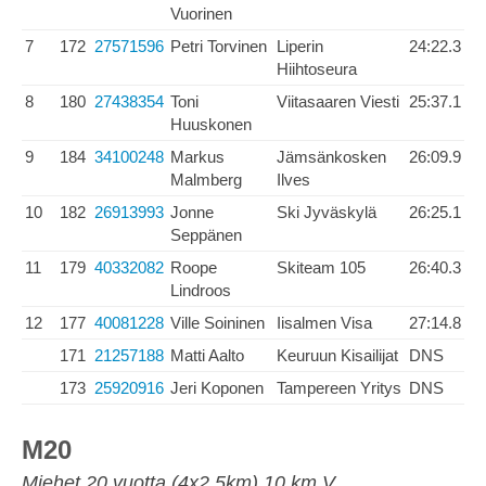
Vuorinen
7
172
27571596
Petri Torvinen
Liperin
24:22.3
Hiihtoseura
8
180
27438354
Toni
Viitasaaren Viesti
25:37.1
Huuskonen
9
184
34100248
Markus
Jämsänkosken
26:09.9
Malmberg
Ilves
10
182
26913993
Jonne
Ski Jyväskylä
26:25.1
Seppänen
11
179
40332082
Roope
Skiteam 105
26:40.3
Lindroos
12
177
40081228
Ville Soininen
Iisalmen Visa
27:14.8
171
21257188
Matti Aalto
Keuruun Kisailijat
DNS
173
25920916
Jeri Koponen
Tampereen Yritys
DNS
M20
Miehet 20 vuotta (4x2,5km) 10 km V