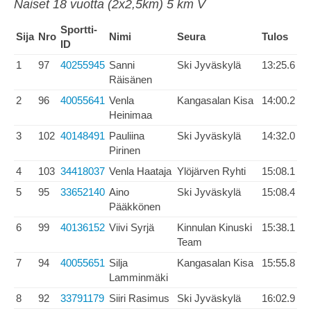
Naiset 18 vuotta (2x2,5km) 5 km V
Sportti-
Sija
Nro
Nimi
Seura
Tulos
ID
1
97
40255945
Sanni
Ski Jyväskylä
13:25.6
Räisänen
2
96
40055641
Venla
Kangasalan Kisa
14:00.2
Heinimaa
3
102
40148491
Pauliina
Ski Jyväskylä
14:32.0
Pirinen
4
103
34418037
Venla Haataja
Ylöjärven Ryhti
15:08.1
5
95
33652140
Aino
Ski Jyväskylä
15:08.4
Pääkkönen
6
99
40136152
Viivi Syrjä
Kinnulan Kinuski
15:38.1
Team
7
94
40055651
Silja
Kangasalan Kisa
15:55.8
Lamminmäki
8
92
33791179
Siiri Rasimus
Ski Jyväskylä
16:02.9