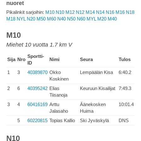
nuoret
Pikalinkit sarjoihin:
M10
N10
M12
N12
M14
N14
N16
M16
N18
M18
NYL
N20
M50
M60
N40
N50
N60
MYL
M20
M40
M10
Miehet 10 vuotta 1.7 km V
Sportti-
Sija
Nro
Nimi
Seura
Tulos
ID
1
3
40389870
Okko
Lempäälän Kisa
6:40.2
Koskinen
2
6
40395242
Elias
Keuruun Kisailijat
7:49.3
Tiisanoja
3
4
60416169
Arttu
Äänekosken
10:01.4
Jalasaho
Huima
5
60220815
Topias Kallio
Ski Jyväskylä
DNS
N10