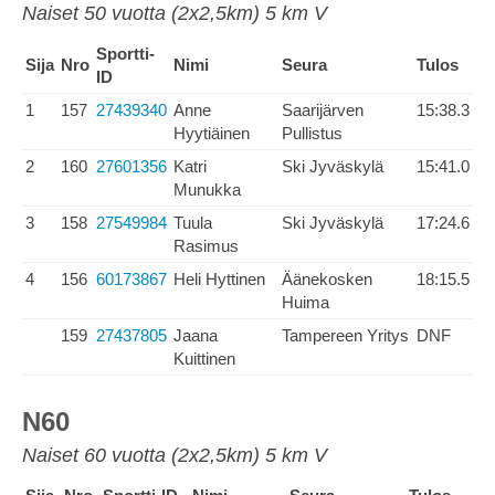
Naiset 50 vuotta (2x2,5km) 5 km V
Sportti-
Sija
Nro
Nimi
Seura
Tulos
ID
1
157
27439340
Anne
Saarijärven
15:38.3
Hyytiäinen
Pullistus
2
160
27601356
Katri
Ski Jyväskylä
15:41.0
Munukka
3
158
27549984
Tuula
Ski Jyväskylä
17:24.6
Rasimus
4
156
60173867
Heli Hyttinen
Äänekosken
18:15.5
Huima
159
27437805
Jaana
Tampereen Yritys
DNF
Kuittinen
N60
Naiset 60 vuotta (2x2,5km) 5 km V