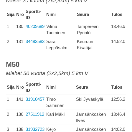
Naiset 20 vuotta (2x2,5km) 5 km V
Sportti-
Sija
Nro
Nimi
Seura
Tulos
ID
1
130
40209689
Vilma
Tampereen
13:46.9
Tuominen
Pyrintö
2
131
34483583
Sara
Keuruun
14:52.0
Leppäsalmi
Kisailijat
M50
Miehet 50 vuotta (2x2,5km) 5 km V
Sportti-
Sija
Nro
Nimi
Seura
Tulos
ID
1
141
31910457
Timo
Ski Jyväskylä
12:56.2
Salminen
2
136
27511912
Kari Mäki
Jämsänkosken
13:46.4
Ilves
3
138
31932723
Keijo
Jämsänkosken
14:02.0