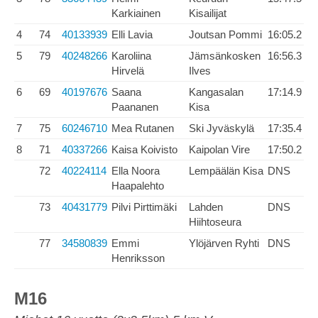
Karkiainen
Kisailijat
4
74
40133939
Elli Lavia
Joutsan Pommi
16:05.2
5
79
40248266
Karoliina
Jämsänkosken
16:56.3
Hirvelä
Ilves
6
69
40197676
Saana
Kangasalan
17:14.9
Paananen
Kisa
7
75
60246710
Mea Rutanen
Ski Jyväskylä
17:35.4
8
71
40337266
Kaisa Koivisto
Kaipolan Vire
17:50.2
72
40224114
Ella Noora
Lempäälän Kisa
DNS
Haapalehto
73
40431779
Pilvi Pirttimäki
Lahden
DNS
Hiihtoseura
77
34580839
Emmi
Ylöjärven Ryhti
DNS
Henriksson
M16