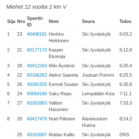
Miehet 12 vuotta 2 km V
Sportti-
Sija
Nro
Nimi
Seura
Tulos
ID
1
23
40408181
Herkko
Ski Jyväskylä
6:03.2
Heikkinen
2
21
60177170
Kasper
Ski Jyväskylä
6:12.8
Ekonoja
3
28
40412343
Milo Äyrämö
Ski Jyväskylä
6:25.4
4
22
60166263
Aleksi Saarela
Joutsan Pommi
6:25.5
5
26
40381925
Eemeli Suutari
Ski Jyväskylä
6:35.8
6
24
60054166
Saku Repo
Lempäälän Kisa
7:11.1
7
27
60302883
Valtteri
Ski Jyväskylä
7:33.3
Hassinen
8
20
60417478
Noel Piilonen
Äänekosken
8:14.2
Huima
25
60163687
Matias Kallio
Ski Jyväskylä
DNS