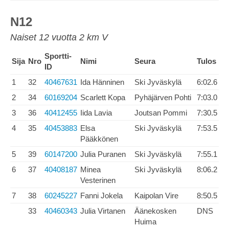
N12
Naiset 12 vuotta 2 km V
Sportti-
Sija
Nro
Nimi
Seura
Tulos
ID
1
32
40467631
Ida Hänninen
Ski Jyväskylä
6:02.6
2
34
60169204
Scarlett Kopa
Pyhäjärven Pohti
7:03.0
3
36
40412455
Iida Lavia
Joutsan Pommi
7:30.5
4
35
40453883
Elsa
Ski Jyväskylä
7:53.5
Pääkkönen
5
39
60147200
Julia Puranen
Ski Jyväskylä
7:55.1
6
37
40408187
Minea
Ski Jyväskylä
8:06.2
Vesterinen
7
38
60245227
Fanni Jokela
Kaipolan Vire
8:50.5
33
40460343
Julia Virtanen
Äänekosken
DNS
Huima