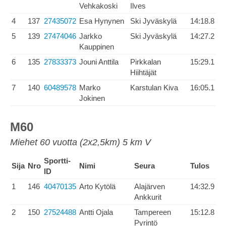
Vehkakoski
Ilves
4
137
27435072
Esa Hynynen
Ski Jyväskylä
14:18.8
5
139
27474046
Jarkko
Ski Jyväskylä
14:27.2
Kauppinen
6
135
27833373
Jouni Anttila
Pirkkalan
15:29.1
Hiihtäjät
7
140
60489578
Marko
Karstulan Kiva
16:05.1
Jokinen
M60
Miehet 60 vuotta (2x2,5km) 5 km V
Sportti-
Sija
Nro
Nimi
Seura
Tulos
ID
1
146
40470135
Arto Kytölä
Alajärven
14:32.9
Ankkurit
2
150
27524488
Antti Ojala
Tampereen
15:12.8
Pyrintö