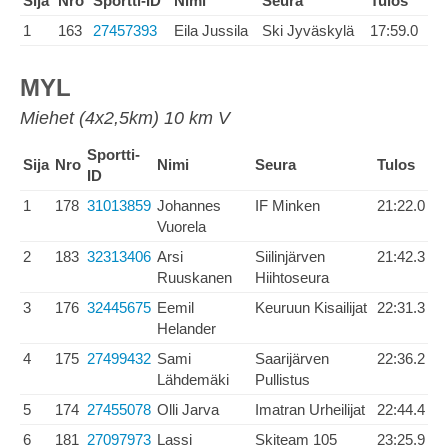
Sija
Nro
Sportti-ID
Nimi
Seura
Tulos
1
163
27457393
Eila Jussila
Ski Jyväskylä
17:59.0
MYL
Miehet (4x2,5km) 10 km V
Sportti-
Sija
Nro
Nimi
Seura
Tulos
ID
1
178
31013859
Johannes
IF Minken
21:22.0
Vuorela
2
183
32313406
Arsi
Siilinjärven
21:42.3
Ruuskanen
Hiihtoseura
3
176
32445675
Eemil
Keuruun Kisailijat
22:31.3
Helander
4
175
27499432
Sami
Saarijärven
22:36.2
Lähdemäki
Pullistus
5
174
27455078
Olli Jarva
Imatran Urheilijat
22:44.4
6
181
27097973
Lassi
Skiteam 105
23:25.9