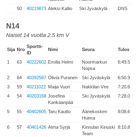
50
40219873
Aleksi Kallio
Ski Jyväskylä
DNS
N14
Naiset 14 vuotta 2.5 km V
Sportti-
Sija
Nro
Nimi
Seura
Tulos
ID
1
63
40222602
Emilia Helmi
Noormarkun
6:49.5
Nopsa
2
64
40392587
Olivia Puranen
Ski Jyväskylä
6:50.9
3
59
40211022
Maija Vuori
Nakkilan Vire
7:20.6
4
54
40203168
Josefina
Ski Jyväskylä
7:28.0
Kankaanpää
5
55
40402605
Taru Kautto
Äänekosken
8:08.6
Huima
6
57
40401426
Alma Syrjä
Kinnulan Kinuski
8:10.8
Team