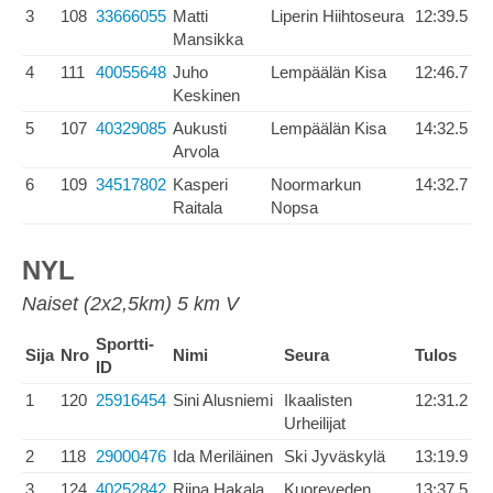
3
108
33666055
Matti
Liperin Hiihtoseura
12:39.5
Mansikka
4
111
40055648
Juho
Lempäälän Kisa
12:46.7
Keskinen
5
107
40329085
Aukusti
Lempäälän Kisa
14:32.5
Arvola
6
109
34517802
Kasperi
Noormarkun
14:32.7
Raitala
Nopsa
NYL
Naiset (2x2,5km) 5 km V
Sportti-
Sija
Nro
Nimi
Seura
Tulos
ID
1
120
25916454
Sini Alusniemi
Ikaalisten
12:31.2
Urheilijat
2
118
29000476
Ida Meriläinen
Ski Jyväskylä
13:19.9
3
124
40252842
Riina Hakala
Kuoreveden
13:37.5