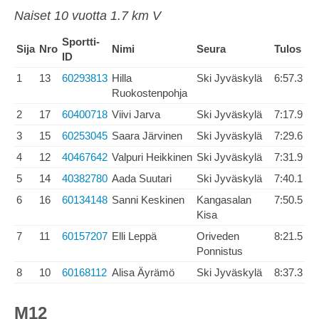
Naiset 10 vuotta 1.7 km V
Sportti-
Sija
Nro
Nimi
Seura
Tulos
ID
1
13
60293813
Hilla
Ski Jyväskylä
6:57.3
Ruokostenpohja
2
17
60400718
Viivi Jarva
Ski Jyväskylä
7:17.9
3
15
60253045
Saara Järvinen
Ski Jyväskylä
7:29.6
4
12
40467642
Valpuri Heikkinen
Ski Jyväskylä
7:31.9
5
14
40382780
Aada Suutari
Ski Jyväskylä
7:40.1
6
16
60134148
Sanni Keskinen
Kangasalan
7:50.5
Kisa
7
11
60157207
Elli Leppä
Oriveden
8:21.5
Ponnistus
8
10
60168112
Alisa Äyrämö
Ski Jyväskylä
8:37.3
M12