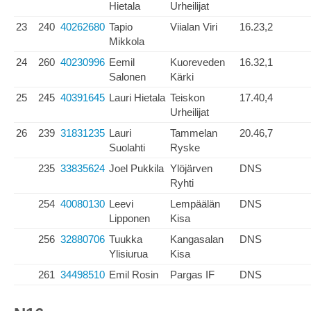
Hietala
Urheilijat
23
240
40262680
Tapio
Viialan Viri
16.23,2
Mikkola
24
260
40230996
Eemil
Kuoreveden
16.32,1
Salonen
Kärki
25
245
40391645
Lauri Hietala
Teiskon
17.40,4
Urheilijat
26
239
31831235
Lauri
Tammelan
20.46,7
Suolahti
Ryske
235
33835624
Joel Pukkila
Ylöjärven
DNS
Ryhti
254
40080130
Leevi
Lempäälän
DNS
Lipponen
Kisa
256
32880706
Tuukka
Kangasalan
DNS
Ylisiurua
Kisa
261
34498510
Emil Rosin
Pargas IF
DNS