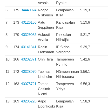
Vesala
Ryske
6
175
34440924
Roope
Lempäälän
9.19,3
Niskanen
Kisa
7
173
40126156
Aatu
Kangasalan
9.19,6
Seppänen
Kisa
8
170
40329085
Aukusti
Pirkkalan
9.21,7
Arvola
Hiihtäjät
9
174
40141841
Robin
IF Sibbo-
9.39,7
Fransman
Vargarna
10
166
40202871
Onni Tiira
Tampereen
9.42,6
Pyrintö
11
172
40328070
Tuomas
Hämeenlinnan
9.56,1
Lindholm
Hiihtoseura
12
163
40075721
Tomas-
Tampereen
9.56,3
Casimir
Yritys
Niemi
13
169
40205226
Aapo
Lempäälän
9.58,9
Liponkoski
Kisa