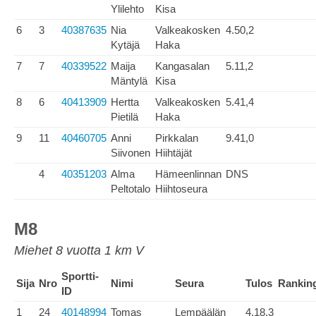
Ylilehto
Kisa
6
3
40387635
Nia
Valkeakosken
4.50,2
Kytäjä
Haka
7
7
40339522
Maija
Kangasalan
5.11,2
Mäntylä
Kisa
8
6
40413909
Hertta
Valkeakosken
5.41,4
Pietilä
Haka
9
11
40460705
Anni
Pirkkalan
9.41,0
Siivonen
Hiihtäjät
4
40351203
Alma
Hämeenlinnan
DNS
Peltotalo
Hiihtoseura
M8
Miehet 8 vuotta 1 km V
Sportti-
Sija
Nro
Nimi
Seura
Tulos
Rankin
ID
1
24
40148994
Tomas
Lempäälän
4.18,3