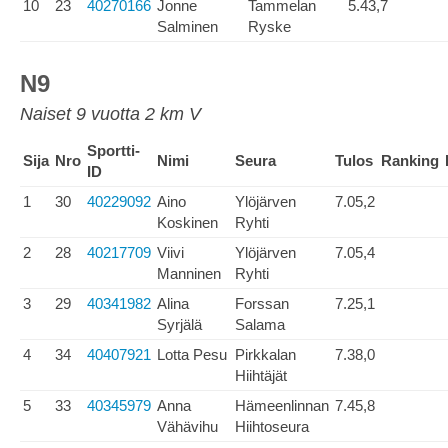
10
23
40270166
Jonne
Tammelan
5.43,7
Salminen
Ryske
N9
Naiset 9 vuotta 2 km V
Sportti-
Sija
Nro
Nimi
Seura
Tulos
Ranking
ID
1
30
40229092
Aino
Ylöjärven
7.05,2
Koskinen
Ryhti
2
28
40217709
Viivi
Ylöjärven
7.05,4
Manninen
Ryhti
3
29
40341982
Alina
Forssan
7.25,1
Syrjälä
Salama
4
34
40407921
Lotta Pesu
Pirkkalan
7.38,0
Hiihtäjät
5
33
40345979
Anna
Hämeenlinnan
7.45,8
Vähävihu
Hiihtoseura