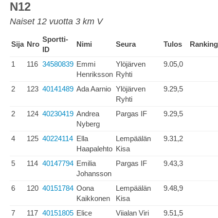
N12
Naiset 12 vuotta 3 km V
Sportti-
Sija
Nro
Nimi
Seura
Tulos
Ranking
ID
1
116
34580839
Emmi
Ylöjärven
9.05,0
Henriksson
Ryhti
2
123
40141489
Ada Aarnio
Ylöjärven
9.29,5
Ryhti
2
124
40230419
Andrea
Pargas IF
9.29,5
Nyberg
4
125
40224114
Ella
Lempäälän
9.31,2
Haapalehto
Kisa
5
114
40147794
Emilia
Pargas IF
9.43,3
Johansson
6
120
40151784
Oona
Lempäälän
9.48,9
Kaikkonen
Kisa
7
117
40151805
Elice
Viialan Viri
9.51,5