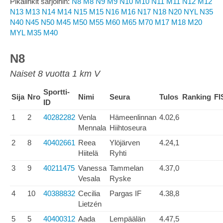
Pikalinkit sarjoihin:
N8
M8
N9
M9
N10
M10
N11
M11
N12
M12
N13
M13
N14
M14
N15
M15
N16
M16
N17
N18
N20
NYL
N35
N40
N45
N50
M45
M50
M55
M60
M65
M70
M17
M18
M20
MYL
M35
M40
N8
Naiset 8 vuotta 1 km V
Sportti-
Sija
Nro
Nimi
Seura
Tulos
Ranking
FI
ID
1
2
40282282
Venla
Hämeenlinnan
4.02,6
Mennala
Hiihtoseura
2
8
40402661
Reea
Ylöjärven
4.24,1
Hiitelä
Ryhti
3
9
40211475
Vanessa
Tammelan
4.37,0
Vesala
Ryske
4
10
40388832
Cecilia
Pargas IF
4.38,8
Lietzén
5
5
40400312
Aada
Lempäälän
4.47,5