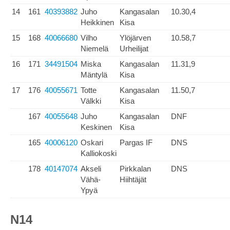
14
161
40393882
Juho
Kangasalan
10.30,4
Heikkinen
Kisa
15
168
40066680
Vilho
Ylöjärven
10.58,7
Niemelä
Urheilijat
16
171
34491504
Miska
Kangasalan
11.31,9
Mäntylä
Kisa
17
176
40055671
Totte
Kangasalan
11.50,7
Välkki
Kisa
167
40055648
Juho
Kangasalan
DNF
Keskinen
Kisa
165
40006120
Oskari
Pargas IF
DNS
Kalliokoski
178
40147074
Akseli
Pirkkalan
DNS
Vähä-
Hiihtäjät
Ypyä
N14