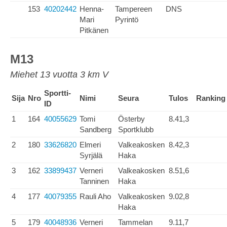
153
40202442
Henna-
Tampereen
DNS
Mari
Pyrintö
Pitkänen
M13
Miehet 13 vuotta 3 km V
Sportti-
Sija
Nro
Nimi
Seura
Tulos
Ranking
ID
1
164
40055629
Tomi
Österby
8.41,3
Sandberg
Sportklubb
2
180
33626820
Elmeri
Valkeakosken
8.42,3
Syrjälä
Haka
3
162
33899437
Verneri
Valkeakosken
8.51,6
Tanninen
Haka
4
177
40079355
Rauli Aho
Valkeakosken
9.02,8
Haka
5
179
40048936
Verneri
Tammelan
9.11,7