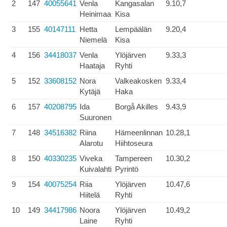
2
147
40055641
Venla
Kangasalan
9.10,7
Heinimaa
Kisa
3
155
40147111
Hetta
Lempäälän
9.20,4
Niemelä
Kisa
4
156
34418037
Venla
Ylöjärven
9.33,3
Haataja
Ryhti
5
152
33608152
Nora
Valkeakosken
9.33,4
Kytäjä
Haka
6
157
40208795
Ida
Borgå Akilles
9.43,9
Suuronen
7
148
34516382
Riina
Hämeenlinnan
10.28,1
Alarotu
Hiihtoseura
8
150
40330235
Viveka
Tampereen
10.30,2
Kuivalahti
Pyrintö
9
154
40075254
Riia
Ylöjärven
10.47,6
Hiitelä
Ryhti
10
149
34417986
Noora
Ylöjärven
10.49,2
Laine
Ryhti