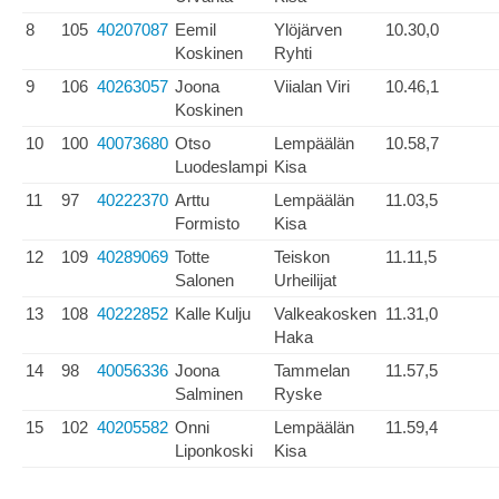
8
105
40207087
Eemil
Ylöjärven
10.30,0
Koskinen
Ryhti
9
106
40263057
Joona
Viialan Viri
10.46,1
Koskinen
10
100
40073680
Otso
Lempäälän
10.58,7
Luodeslampi
Kisa
11
97
40222370
Arttu
Lempäälän
11.03,5
Formisto
Kisa
12
109
40289069
Totte
Teiskon
11.11,5
Salonen
Urheilijat
13
108
40222852
Kalle Kulju
Valkeakosken
11.31,0
Haka
14
98
40056336
Joona
Tammelan
11.57,5
Salminen
Ryske
15
102
40205582
Onni
Lempäälän
11.59,4
Liponkoski
Kisa