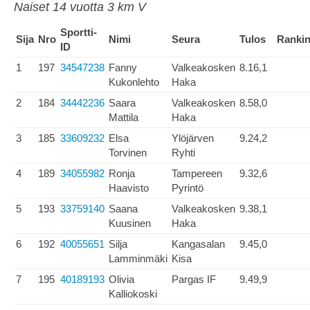
Naiset 14 vuotta 3 km V
Sportti-
Sija
Nro
Nimi
Seura
Tulos
Ranki
ID
1
197
34547238
Fanny
Valkeakosken
8.16,1
Kukonlehto
Haka
2
184
34442236
Saara
Valkeakosken
8.58,0
Mattila
Haka
3
185
33609232
Elsa
Ylöjärven
9.24,2
Torvinen
Ryhti
4
189
34055982
Ronja
Tampereen
9.32,6
Haavisto
Pyrintö
5
193
33759140
Saana
Valkeakosken
9.38,1
Kuusinen
Haka
6
192
40055651
Silja
Kangasalan
9.45,0
Lamminmäki
Kisa
7
195
40189193
Olivia
Pargas IF
9.49,9
Kalliokoski