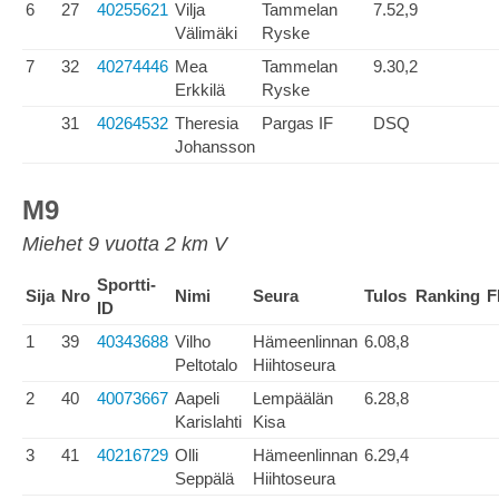
6
27
40255621
Vilja
Tammelan
7.52,9
Välimäki
Ryske
7
32
40274446
Mea
Tammelan
9.30,2
Erkkilä
Ryske
31
40264532
Theresia
Pargas IF
DSQ
Johansson
M9
Miehet 9 vuotta 2 km V
Sportti-
Sija
Nro
Nimi
Seura
Tulos
Ranking
F
ID
1
39
40343688
Vilho
Hämeenlinnan
6.08,8
Peltotalo
Hiihtoseura
2
40
40073667
Aapeli
Lempäälän
6.28,8
Karislahti
Kisa
3
41
40216729
Olli
Hämeenlinnan
6.29,4
Seppälä
Hiihtoseura