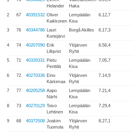
Helander
Haka
2
67
40391532
Oliver
Lempäälän
6.12,7
Kaikkonen
Kisa
3
76
40344786
Lauri
Borgå Akilles
6.17,3
Kortejärvi
4
74
40207090
Erik
Ylöjärven
6.56,4
Lillqvist
Ryhti
5
71
40339331
Pietu
Lempäälän
7.05,7
Penttilä
Kisa
6
72
40270336
Eino
Ylöjärven
7.14,9
Kärkimaa
Ryhti
7
77
40205258
Aapo
Lempäälän
7.21,4
Närhi
Kisa
8
73
40270129
Toivo
Lempäälän
7.29,4
Lehtinen
Kisa
9
68
40372508
Joakim
Ylöjärven
8.27,1
Tuomola
Ryhti