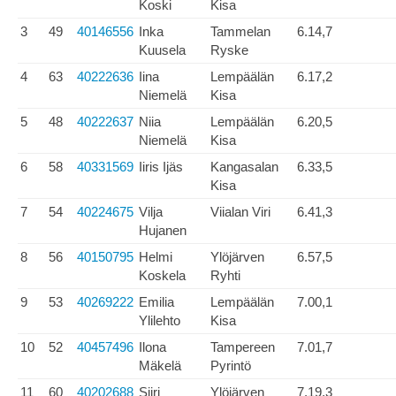
Koski
Kisa
3
49
40146556
Inka
Tammelan
6.14,7
Kuusela
Ryske
4
63
40222636
Iina
Lempäälän
6.17,2
Niemelä
Kisa
5
48
40222637
Niia
Lempäälän
6.20,5
Niemelä
Kisa
6
58
40331569
Iiris Ijäs
Kangasalan
6.33,5
Kisa
7
54
40224675
Vilja
Viialan Viri
6.41,3
Hujanen
8
56
40150795
Helmi
Ylöjärven
6.57,5
Koskela
Ryhti
9
53
40269222
Emilia
Lempäälän
7.00,1
Ylilehto
Kisa
10
52
40457496
Ilona
Tampereen
7.01,7
Mäkelä
Pyrintö
11
60
40202688
Siiri
Ylöjärven
7.19,3