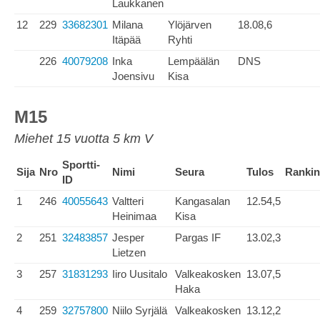
Laukkanen
12
229
33682301
Milana
Ylöjärven
18.08,6
Itäpää
Ryhti
226
40079208
Inka
Lempäälän
DNS
Joensivu
Kisa
M15
Miehet 15 vuotta 5 km V
Sportti-
Sija
Nro
Nimi
Seura
Tulos
Ranki
ID
1
246
40055643
Valtteri
Kangasalan
12.54,5
Heinimaa
Kisa
2
251
32483857
Jesper
Pargas IF
13.02,3
Lietzen
3
257
31831293
Iiro Uusitalo
Valkeakosken
13.07,5
Haka
4
259
32757800
Niilo Syrjälä
Valkeakosken
13.12,2