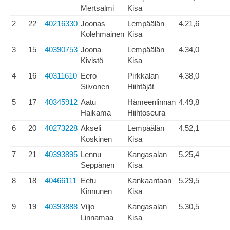
Mertsalmi
Kisa
2
22
40216330
Joonas
Lempäälän
4.21,6
Kolehmainen
Kisa
3
15
40390753
Joona
Lempäälän
4.34,0
Kivistö
Kisa
4
16
40311610
Eero
Pirkkalan
4.38,0
Siivonen
Hiihtäjät
5
17
40345912
Aatu
Hämeenlinnan
4.49,8
Haikama
Hiihtoseura
6
20
40273228
Akseli
Lempäälän
4.52,1
Koskinen
Kisa
7
21
40393895
Lennu
Kangasalan
5.25,4
Seppänen
Kisa
8
18
40466111
Eetu
Kankaantaan
5.29,5
Kinnunen
Kisa
9
19
40393888
Viljo
Kangasalan
5.30,5
Linnamaa
Kisa