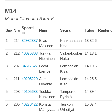
M14
Miehet 14 vuotta 5 km V
Sportti-
Sija
Nro
Nimi
Seura
Tulos
Rankin
ID
1
214
32982387
Elias
Kankaantaan
13.32,6
Mäkinen
Kisa
2
212
40076308
Turkka
Valkeakosken
14.18,1
Nieminen
Haka
3
207
34517527
Leevi
Lempäälän
14.19,6
Lampén
Kisa
4
211
40205220
Atte
Lempäälän
14.25,5
Urvanta
Kisa
5
208
40105683
Tuukka
Tampereen
14.39,4
Kupiainen
Pyrintö
6
205
40279422
Konsta
Teiskon
15.07,4
Mäntyvaara
Urheilijat