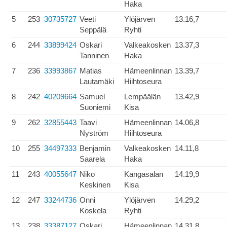
Haka
5
253
30735727
Veeti
Ylöjärven
13.16,7
Seppälä
Ryhti
6
244
33899424
Oskari
Valkeakosken
13.37,3
Tanninen
Haka
7
236
33993867
Matias
Hämeenlinnan
13.39,7
Lautamäki
Hiihtoseura
8
242
40209664
Samuel
Lempäälän
13.42,9
Suoniemi
Kisa
9
262
32855443
Taavi
Hämeenlinnan
14.06,8
Nyström
Hiihtoseura
10
255
34497333
Benjamin
Valkeakosken
14.11,8
Saarela
Haka
11
243
40055647
Niko
Kangasalan
14.19,9
Keskinen
Kisa
12
247
33244736
Onni
Ylöjärven
14.29,2
Koskela
Ryhti
13
238
33387127
Oskari
Hämeenlinnan
14.31,8