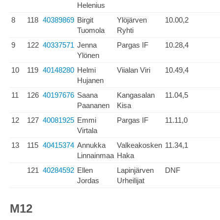
Helenius
8
118
40389869
Birgit
Ylöjärven
10.00,2
Tuomola
Ryhti
9
122
40337571
Jenna
Pargas IF
10.28,4
Ylönen
10
119
40148280
Helmi
Viialan Viri
10.49,4
Hujanen
11
126
40197676
Saana
Kangasalan
11.04,5
Paananen
Kisa
12
127
40081925
Emmi
Pargas IF
11.11,0
Virtala
13
115
40415374
Annukka
Valkeakosken
11.34,1
Linnainmaa
Haka
121
40284592
Ellen
Lapinjärven
DNF
Jordas
Urheilijat
M12