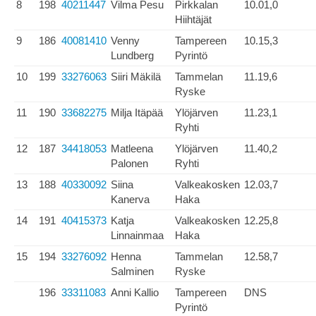
8
198
40211447
Vilma Pesu
Pirkkalan
10.01,0
Hiihtäjät
9
186
40081410
Venny
Tampereen
10.15,3
Lundberg
Pyrintö
10
199
33276063
Siiri Mäkilä
Tammelan
11.19,6
Ryske
11
190
33682275
Milja Itäpää
Ylöjärven
11.23,1
Ryhti
12
187
34418053
Matleena
Ylöjärven
11.40,2
Palonen
Ryhti
13
188
40330092
Siina
Valkeakosken
12.03,7
Kanerva
Haka
14
191
40415373
Katja
Valkeakosken
12.25,8
Linnainmaa
Haka
15
194
33276092
Henna
Tammelan
12.58,7
Salminen
Ryske
196
33311083
Anni Kallio
Tampereen
DNS
Pyrintö