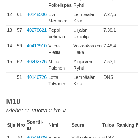
Poikelispää
Ryhti
12
61
40148996
Evi
Lempäälän
7.27,5
Mertsalmi
Kisa
13
57
40278621
Peppi
Urjalan
7.38,1
Vehmaa
Urheilijat
14
59
40413910
Vilma
Valkeakosken
7.48,4
Pietilä
Haka
15
62
40202726
Miina
Ylöjärven
7.53,1
Palonen
Ryhti
51
40146726
Lotta
Lempäälän
DNS
Tolvanen
Kisa
M10
Miehet 10 vuotta 2 km V
Sportti-
Sija
Nro
Nimi
Seura
Tulos
Ranking
ID
1
70
40346029
Elmeri
Valkeakosken
6.09,4