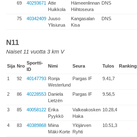
69
40293671
Atte
Hämeenlinnan
DNS
Huikkola
Hiihtoseura
75
40342409
Juuso
Kangasalan
DNS
Ylisiurua
Kisa
N11
Naiset 11 vuotta 3 km V
Sportti-
Sija
Nro
Nimi
Seura
Tulos
Ranking
ID
1
92
40147793
Ronja
Pargas IF
9.41,7
Westerlund
2
86
40228553
Daniela
Pargas IF
9.56,5
Lietzén
3
85
40058122
Erika
Valkeakosken
10.28,4
Pyykkö
Haka
4
83
40389868
Miina
Ylöjärven
10.51,3
Mäki-Korte
Ryhti