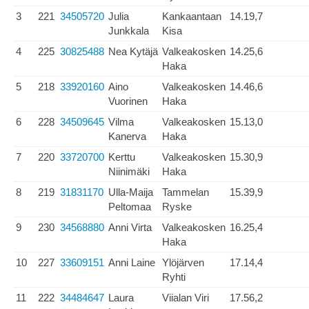
3
221
34505720
Julia
Kankaantaan
14.19,7
Junkkala
Kisa
4
225
30825488
Nea Kytäjä
Valkeakosken
14.25,6
Haka
5
218
33920160
Aino
Valkeakosken
14.46,6
Vuorinen
Haka
6
228
34509645
Vilma
Valkeakosken
15.13,0
Kanerva
Haka
7
220
33720700
Kerttu
Valkeakosken
15.30,9
Niinimäki
Haka
8
219
31831170
Ulla-Maija
Tammelan
15.39,9
Peltomaa
Ryske
9
230
34568880
Anni Virta
Valkeakosken
16.25,4
Haka
10
227
33609151
Anni Laine
Ylöjärven
17.14,4
Ryhti
11
222
34484647
Laura
Viialan Viri
17.56,2