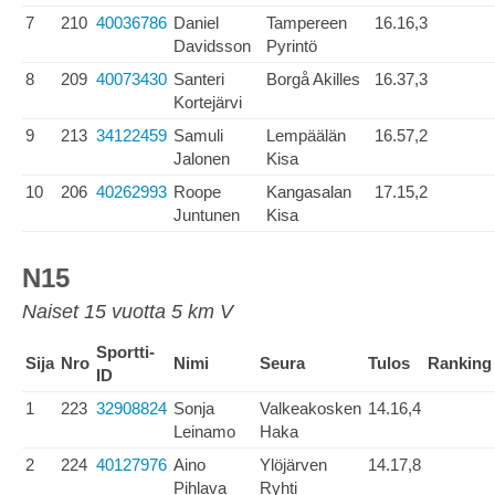
7
210
40036786
Daniel
Tampereen
16.16,3
Davidsson
Pyrintö
8
209
40073430
Santeri
Borgå Akilles
16.37,3
Kortejärvi
9
213
34122459
Samuli
Lempäälän
16.57,2
Jalonen
Kisa
10
206
40262993
Roope
Kangasalan
17.15,2
Juntunen
Kisa
N15
Naiset 15 vuotta 5 km V
Sportti-
Sija
Nro
Nimi
Seura
Tulos
Ranking
ID
1
223
32908824
Sonja
Valkeakosken
14.16,4
Leinamo
Haka
2
224
40127976
Aino
Ylöjärven
14.17,8
Pihlava
Ryhti