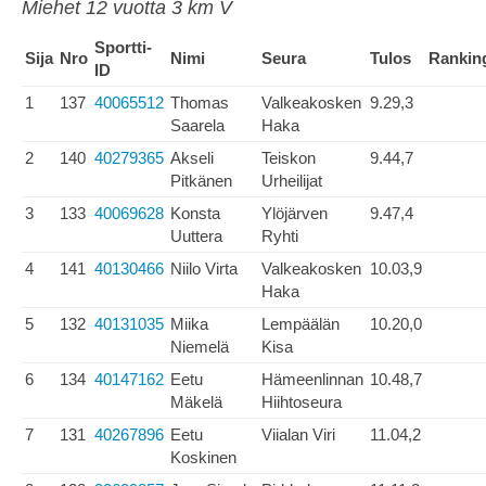
Miehet 12 vuotta 3 km V
Sportti-
Sija
Nro
Nimi
Seura
Tulos
Rankin
ID
1
137
40065512
Thomas
Valkeakosken
9.29,3
Saarela
Haka
2
140
40279365
Akseli
Teiskon
9.44,7
Pitkänen
Urheilijat
3
133
40069628
Konsta
Ylöjärven
9.47,4
Uuttera
Ryhti
4
141
40130466
Niilo Virta
Valkeakosken
10.03,9
Haka
5
132
40131035
Miika
Lempäälän
10.20,0
Niemelä
Kisa
6
134
40147162
Eetu
Hämeenlinnan
10.48,7
Mäkelä
Hiihtoseura
7
131
40267896
Eetu
Viialan Viri
11.04,2
Koskinen