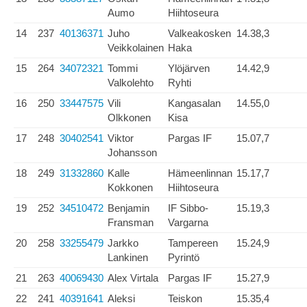
Aumo
Hiihtoseura
14
237
40136371
Juho
Valkeakosken
14.38,3
Veikkolainen
Haka
15
264
34072321
Tommi
Ylöjärven
14.42,9
Valkolehto
Ryhti
16
250
33447575
Vili
Kangasalan
14.55,0
Olkkonen
Kisa
17
248
30402541
Viktor
Pargas IF
15.07,7
Johansson
18
249
31332860
Kalle
Hämeenlinnan
15.17,7
Kokkonen
Hiihtoseura
19
252
34510472
Benjamin
IF Sibbo-
15.19,3
Fransman
Vargarna
20
258
33255479
Jarkko
Tampereen
15.24,9
Lankinen
Pyrintö
21
263
40069430
Alex Virtala
Pargas IF
15.27,9
22
241
40391641
Aleksi
Teiskon
15.35,4