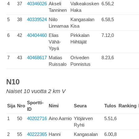
4
37
40346026
Akseli
Valkeakosken
6.56,2
Tanninen
Haka
5
38
40339524
Niilo
Kangasalan
6.58,5
Linnamaa
Kisa
6
42
40404460
Elias
Pirkkalan
7.12,0
Vähä-
Hiihtäjät
Ypyä
7
43
40468617
Matias
Oriveden
8.23,6
Ruissalo
Ponnistus
N10
Naiset 10 vuotta 2 km V
Sportti-
Sija
Nro
Nimi
Seura
Tulos
Ranking
ID
1
50
40202716
Aino Aarnio
Ylöjärven
5.51,6
Ryhti
2
55
40222365
Hanni
Kangasalan
6.00,8