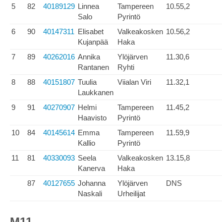
5
82
40189129
Linnea
Tampereen
10.55,2
Salo
Pyrintö
6
90
40147311
Elisabet
Valkeakosken
10.56,2
Kujanpää
Haka
7
89
40262016
Annika
Ylöjärven
11.30,6
Rantanen
Ryhti
8
88
40151807
Tuulia
Viialan Viri
11.32,1
Laukkanen
9
91
40270907
Helmi
Tampereen
11.45,2
Haavisto
Pyrintö
10
84
40145614
Emma
Tampereen
11.59,9
Kallio
Pyrintö
11
81
40330093
Seela
Valkeakosken
13.15,8
Kanerva
Haka
87
40127655
Johanna
Ylöjärven
DNS
Naskali
Urheilijat
M11