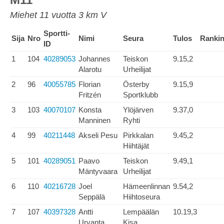
Miehet 11 vuotta 3 km V
Sportti-
Sija
Nro
Nimi
Seura
Tulos
Ranki
ID
1
104
40289053
Johannes
Teiskon
9.15,2
Alarotu
Urheilijat
2
96
40055785
Florian
Österby
9.15,9
Fritzén
Sportklubb
3
103
40070107
Konsta
Ylöjärven
9.37,0
Manninen
Ryhti
4
99
40211448
Akseli Pesu
Pirkkalan
9.45,2
Hiihtäjät
5
101
40289051
Paavo
Teiskon
9.49,1
Mäntyvaara
Urheilijat
6
110
40216728
Joel
Hämeenlinnan
9.54,2
Seppälä
Hiihtoseura
7
107
40397328
Antti
Lempäälän
10.19,3
Urvanta
Kisa