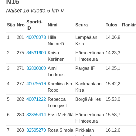
N16
Naiset 16 vuotta 5 km V
Sportti-
Sija
Nro
Nimi
Seura
Tulos
Ranki
ID
1
281
40078973
Hilla
Lempäälän
14.06,8
Niemelä
Kisa
2
275
34531600
Kaisa
Hämeenlinnan
14.23,3
Keränen
Hiihtoseura
3
271
33890009
Anni
Pargas IF
14.25,1
Lindroos
4
277
40079519
Karoliina Iso-
Kankaantaan
15.42,2
Ropo
Kisa
5
282
40071222
Rebecca
Borgå Akilles
15.53,0
Lönnqvist
6
280
32855414
Essi Metsälä
Hämeenlinnan
15.58,7
Hiihtoseura
7
269
32595279
Rosa Simola
Pirkkalan
16.12,6