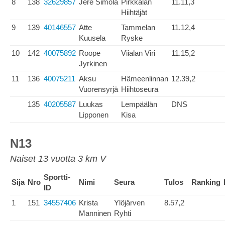
8
138
32629857
Jere Simola
Pirkkalan
11.11,3
Hiihtäjät
9
139
40146557
Atte
Tammelan
11.12,4
Kuusela
Ryske
10
142
40075892
Roope
Viialan Viri
11.15,2
Jyrkinen
11
136
40075211
Aksu
Hämeenlinnan
12.39,2
Vuorensyrjä
Hiihtoseura
135
40205587
Luukas
Lempäälän
DNS
Lipponen
Kisa
N13
Naiset 13 vuotta 3 km V
Sportti-
Sija
Nro
Nimi
Seura
Tulos
Ranking
ID
1
151
34557406
Krista
Ylöjärven
8.57,2
Manninen
Ryhti