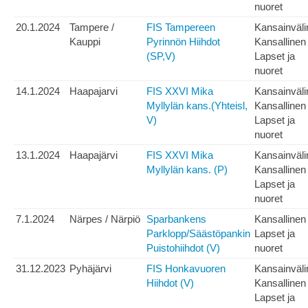
nuoret
20.1.2024
Tampere /
FIS Tampereen
Kansainväli
Kauppi
Pyrinnön Hiihdot
Kansallinen
(SP,V)
Lapset ja
nuoret
14.1.2024
Haapajarvi
FIS XXVI Mika
Kansainväli
Myllylän kans.(Yhteisl,
Kansallinen
V)
Lapset ja
nuoret
13.1.2024
Haapajärvi
FIS XXVI Mika
Kansainväli
Myllylän kans. (P)
Kansallinen
Lapset ja
nuoret
7.1.2024
Närpes / Närpiö
Sparbankens
Kansallinen
Parklopp/Säästöpankin
Lapset ja
Puistohiihdot (V)
nuoret
31.12.2023
Pyhäjärvi
FIS Honkavuoren
Kansainväli
Hiihdot (V)
Kansallinen
Lapset ja