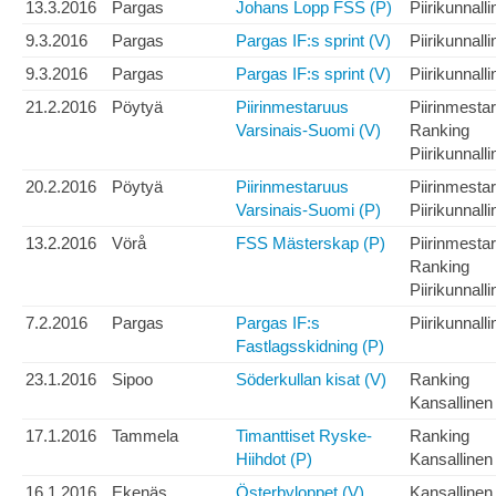
13.3.2016
Pargas
Johans Lopp FSS (P)
Piirikunnall
9.3.2016
Pargas
Pargas IF:s sprint (V)
Piirikunnall
9.3.2016
Pargas
Pargas IF:s sprint (V)
Piirikunnall
21.2.2016
Pöytyä
Piirinmestaruus
Piirinmesta
Varsinais-Suomi (V)
Ranking
Piirikunnall
20.2.2016
Pöytyä
Piirinmestaruus
Piirinmesta
Varsinais-Suomi (P)
Piirikunnall
13.2.2016
Vörå
FSS Mästerskap (P)
Piirinmesta
Ranking
Piirikunnall
7.2.2016
Pargas
Pargas IF:s
Piirikunnall
Fastlagsskidning (P)
23.1.2016
Sipoo
Söderkullan kisat (V)
Ranking
Kansallinen
17.1.2016
Tammela
Timanttiset Ryske-
Ranking
Hiihdot (P)
Kansallinen
16.1.2016
Ekenäs
Österbyloppet (V)
Kansallinen