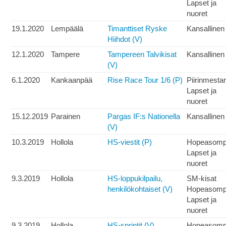
Lapset ja
nuoret
19.1.2020
Lempäälä
Timanttiset Ryske
Kansallinen
Hiihdot (V)
12.1.2020
Tampere
Tampereen Talvikisat
Kansallinen
(V)
6.1.2020
Kankaanpää
Rise Race Tour 1/6 (P)
Piirinmesta
Lapset ja
nuoret
15.12.2019
Parainen
Pargas IF:s Nationella
Kansallinen
(V)
10.3.2019
Hollola
HS-viestit (P)
Hopeasom
Lapset ja
nuoret
9.3.2019
Hollola
HS-loppukilpailu,
SM-kisat
henkilökohtaiset (V)
Hopeasom
Lapset ja
nuoret
9.3.2019
Hollola
HS-sprintit (V)
Hopeasom