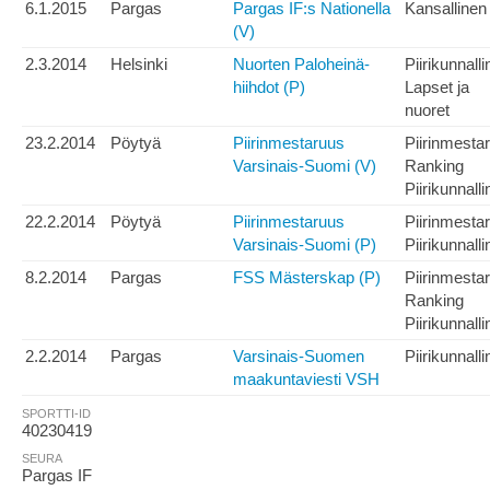
6.1.2015
Pargas
Pargas IF:s Nationella
Kansallinen
(V)
2.3.2014
Helsinki
Nuorten Paloheinä-
Piirikunnall
hiihdot (P)
Lapset ja
nuoret
23.2.2014
Pöytyä
Piirinmestaruus
Piirinmesta
Varsinais-Suomi (V)
Ranking
Piirikunnall
22.2.2014
Pöytyä
Piirinmestaruus
Piirinmesta
Varsinais-Suomi (P)
Piirikunnall
8.2.2014
Pargas
FSS Mästerskap (P)
Piirinmesta
Ranking
Piirikunnall
2.2.2014
Pargas
Varsinais-Suomen
Piirikunnall
maakuntaviesti VSH
SPORTTI-ID
40230419
SEURA
Pargas IF