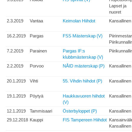
Lapset ja
nuoret
2.3.2019
Vantaa
Keimolan Hiihdot
Kansallinen
16.2.2019
Pargas
FSS Mästerskap (V)
Piirinmesta
Piirikunnall
7.2.2019
Parainen
Pargas IF:s
Piirikunnall
klubbmästerskap (V)
2.2.2019
Porvoo
NÅID mästerskap (P)
Kansallinen
20.1.2019
Vihti
55. Vihdin hiihdot (P)
Kansallinen
19.1.2019
Pöytyä
Haukkavuoren hiihdot
Kansallinen
(V)
12.1.2019
Tammisaari
Österbyloppet (P)
Kansallinen
29.12.2018
Kauppi
FIS Tampereen Hiihdot
Kansainväli
Kansallinen