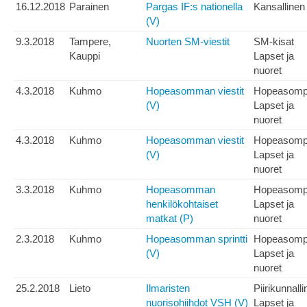
16.12.2018
Parainen
Pargas IF:s nationella
Kansallinen
(V)
9.3.2018
Tampere,
Nuorten SM-viestit
SM-kisat
Kauppi
Lapset ja
nuoret
4.3.2018
Kuhmo
Hopeasomman viestit
Hopeasom
(V)
Lapset ja
nuoret
4.3.2018
Kuhmo
Hopeasomman viestit
Hopeasom
(V)
Lapset ja
nuoret
3.3.2018
Kuhmo
Hopeasomman
Hopeasom
henkilökohtaiset
Lapset ja
matkat (P)
nuoret
2.3.2018
Kuhmo
Hopeasomman sprintti
Hopeasom
(V)
Lapset ja
nuoret
25.2.2018
Lieto
Ilmaristen
Piirikunnall
nuorisohiihdot VSH (V)
Lapset ja