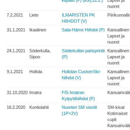
kilpailu (P) (korj.22.2.)
Lapset ja
nuoret
7.2.2021
Lieto
ILMARISTEN PK
Piirikunnall
HIIHDOT (V)
31.1.2021
Ikaalinen
Sata-Häme Hiihdot (P)
Kansallinen
Lapset ja
nuoret
24.1.2021
Söderkulla,
Söderkullan parisprintti
Kansallinen
Sipoo
(P)
Lapset ja
nuoret
9.1.2021
Hollola
Hollolan CustomSki-
Kansallinen
hiihdot (V)
Lapset ja
nuoret
31.10.2020
Imatra
FIS Imatran
Kansainväli
Kylpylähiihdot (P)
16.2.2020
Kontiolahti
Nuorten SM viestit
SM-kisat
(1P+2V)
Kotimaiset
cupit
Kansainväli