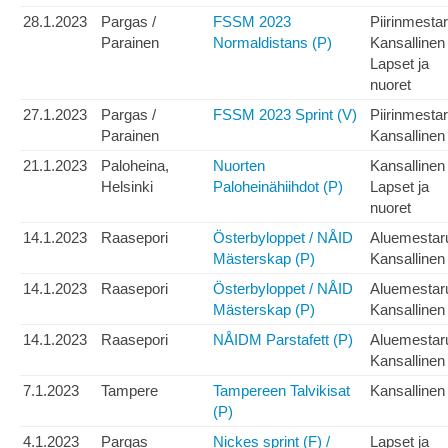
28.1.2023
Pargas /
FSSM 2023
Piirinmesta
Parainen
Normaldistans (P)
Kansallinen
Lapset ja
nuoret
27.1.2023
Pargas /
FSSM 2023 Sprint (V)
Piirinmesta
Parainen
Kansallinen
21.1.2023
Paloheina,
Nuorten
Kansallinen
Helsinki
Paloheinähiihdot (P)
Lapset ja
nuoret
14.1.2023
Raasepori
Österbyloppet / NÅID
Aluemestar
Mästerskap (P)
Kansallinen
14.1.2023
Raasepori
Österbyloppet / NÅID
Aluemestar
Mästerskap (P)
Kansallinen
14.1.2023
Raasepori
NÅIDM Parstafett (P)
Aluemestar
Kansallinen
7.1.2023
Tampere
Tampereen Talvikisat
Kansallinen
(P)
4.1.2023
Pargas
Nickes sprint (F) /
Lapset ja