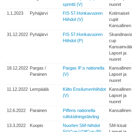
sprintti (V)
nuoret
1.1.2023
Pyhäjärvi
FIS 57.Honkavuoren
Kotimaiset
Hiihdot (V)
cupit
Kansallinen
31.12.2022
Pyhäjärvi
FIS 57.Honkavuoren
Skandinavia
Hiihdot (P)
cup
Kansainväli
Lapset ja
nuoret
18.12.2022
Pargas /
Pargas IF:s nationella
Kansallinen
Parainen
(V)
Lapset ja
nuoret
11.12.2022
Lempäälä
Kiilto Ensilumenhiihdot
Kansallinen
(V)
Lapset ja
nuoret
12.6.2022
Parainen
Piffens nationella
Kansallinen
rullskidningstävling
13.3.2022
Kuopio
Nuorten SM-hiihdot
SM-kisat
St1Cup U18Cup (P)
Lapset ja