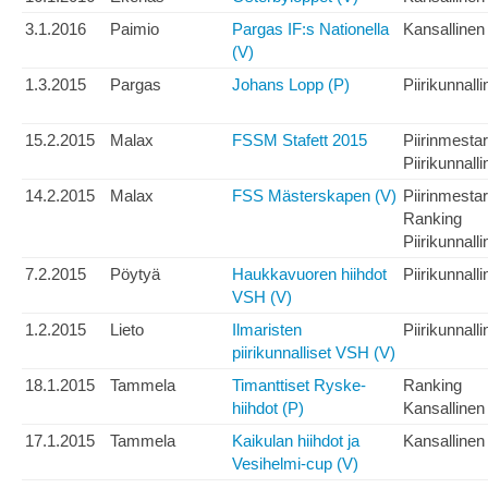
3.1.2016
Paimio
Pargas IF:s Nationella
Kansallinen
(V)
1.3.2015
Pargas
Johans Lopp (P)
Piirikunnall
15.2.2015
Malax
FSSM Stafett 2015
Piirinmesta
Piirikunnall
14.2.2015
Malax
FSS Mästerskapen (V)
Piirinmesta
Ranking
Piirikunnall
7.2.2015
Pöytyä
Haukkavuoren hiihdot
Piirikunnall
VSH (V)
1.2.2015
Lieto
Ilmaristen
Piirikunnall
piirikunnalliset VSH (V)
18.1.2015
Tammela
Timanttiset Ryske-
Ranking
hiihdot (P)
Kansallinen
17.1.2015
Tammela
Kaikulan hiihdot ja
Kansallinen
Vesihelmi-cup (V)