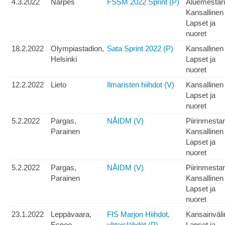
4.3.2022
Närpes
FSSM 2022 Sprint (P)
Aluemestar
Kansallinen
Lapset ja
nuoret
18.2.2022
Olympiastadion,
Sata Sprint 2022 (P)
Kansallinen
Helsinki
Lapset ja
nuoret
12.2.2022
Lieto
Ilmaristen hiihdot (V)
Kansallinen
Lapset ja
nuoret
5.2.2022
Pargas,
NÅIDM (V)
Piirinmesta
Parainen
Kansallinen
Lapset ja
nuoret
5.2.2022
Pargas,
NÅIDM (V)
Piirinmesta
Parainen
Kansallinen
Lapset ja
nuoret
23.1.2022
Leppävaara,
FIS Marjon Hiihdot,
Kansainväli
Espoo
yhteislähdöt (P)
Lapset ja