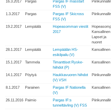
16.3.2017
Pargas
Pargas IF masstart
Piirikunnall
FSS (V)
1.3.2017
Pargas
Pargas IF Skicross
Piirikunnall
FSS (V)
19.2.2017
Lempäälä
Hopeasomman viestit
Hopeasom
2017
Kansallinen
Lapset ja
nuoret
28.1.2017
Lempäälä
Lempäälän HS-
Kansallinen
esikilpailu (V)
15.1.2017
Tammela
Timanttiset Ryske-
Kansallinen
hiihdot (P)
14.1.2017
Pöytyä
Haukkavuoren hiihdot
Piirikunnall
(V) VSH
8.1.2017
Parainen
Pargas IF Nationella
Kansallinen
(V)
26.11.2016
Paimio
Pargas IF:s
Piirikunnall
tunneltävling (V) FSS