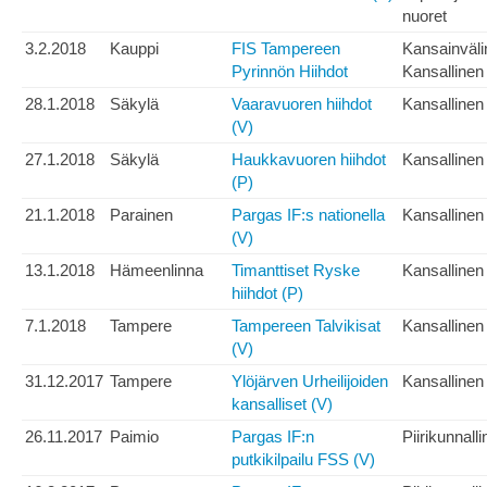
nuoret
3.2.2018
Kauppi
FIS Tampereen
Kansainväli
Pyrinnön Hiihdot
Kansallinen
28.1.2018
Säkylä
Vaaravuoren hiihdot
Kansallinen
(V)
27.1.2018
Säkylä
Haukkavuoren hiihdot
Kansallinen
(P)
21.1.2018
Parainen
Pargas IF:s nationella
Kansallinen
(V)
13.1.2018
Hämeenlinna
Timanttiset Ryske
Kansallinen
hiihdot (P)
7.1.2018
Tampere
Tampereen Talvikisat
Kansallinen
(V)
31.12.2017
Tampere
Ylöjärven Urheilijoiden
Kansallinen
kansalliset (V)
26.11.2017
Paimio
Pargas IF:n
Piirikunnall
putkikilpailu FSS (V)