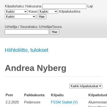
Kilpailuhaku:
Hakusana
Laji
Kausi
Kilpailuluokka
Urheilija / Seurahaku:
Urheilija/Seura
Hiihtoliitto, tulokset
Andrea Nyberg
Pvm
Paikkakunta
Kilpailu
Kilpailuluo
2.2.2025
Pedersore
FSSM Stafett (V)
Aluemestar