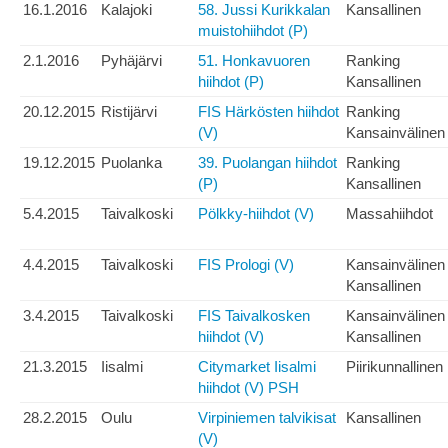
16.1.2016
Kalajoki
58. Jussi Kurikkalan
Kansallinen
muistohiihdot (P)
2.1.2016
Pyhäjärvi
51. Honkavuoren
Ranking
hiihdot (P)
Kansallinen
20.12.2015
Ristijärvi
FIS Härkösten hiihdot
Ranking
(V)
Kansainvälinen
19.12.2015
Puolanka
39. Puolangan hiihdot
Ranking
(P)
Kansallinen
5.4.2015
Taivalkoski
Pölkky-hiihdot (V)
Massahiihdot
4.4.2015
Taivalkoski
FIS Prologi (V)
Kansainvälinen
Kansallinen
3.4.2015
Taivalkoski
FIS Taivalkosken
Kansainvälinen
hiihdot (V)
Kansallinen
21.3.2015
Iisalmi
Citymarket Iisalmi
Piirikunnallinen
hiihdot (V) PSH
28.2.2015
Oulu
Virpiniemen talvikisat
Kansallinen
(V)