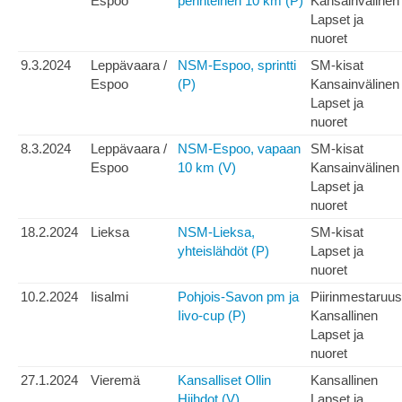
Espoo
perinteinen 10 km (P)
Kansainvälinen
Lapset ja
nuoret
9.3.2024
Leppävaara /
NSM-Espoo, sprintti
SM-kisat
Espoo
(P)
Kansainvälinen
Lapset ja
nuoret
8.3.2024
Leppävaara /
NSM-Espoo, vapaan
SM-kisat
Espoo
10 km (V)
Kansainvälinen
Lapset ja
nuoret
18.2.2024
Lieksa
NSM-Lieksa,
SM-kisat
yhteislähdöt (P)
Lapset ja
nuoret
10.2.2024
Iisalmi
Pohjois-Savon pm ja
Piirinmestaruus
Iivo-cup (P)
Kansallinen
Lapset ja
nuoret
27.1.2024
Vieremä
Kansalliset Ollin
Kansallinen
Hiihdot (V)
Lapset ja