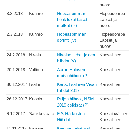
nuoret
3.3.2018
Kuhmo
Hopeasomman
Hopeasompa
henkilökohtaiset
Lapset ja
matkat (P)
nuoret
2.3.2018
Kuhmo
Hopeasomman
Hopeasompa
sprintti (V)
Lapset ja
nuoret
24.2.2018
Nivala
Nivalan Urheilijoiden
Kansallinen
hiihdot (V)
20.1.2018
Valtimo
Aarne Halosen
Kansallinen
muistohiihdot (P)
30.12.2017
Iisalmi
Kans. Iisalmen Visan
Kansallinen
hiihdot 2017
26.12.2017
Kuopio
Puijon hiihdot, NSM
Kansallinen
2019 esikisat (P)
9.12.2017
Saukkovaara
FIS-Härkösten
Kansainvälinen
Hiihdot
Kansallinen
11.11.2017
Kajaani
Kainuun talvikisat
Kansallinen