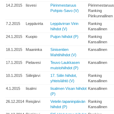
14.2.2015
Iisvesi
Piirinmestaruus
Piirinmestaruus
Pohjois-Savo (V)
Ranking
Piirikunnallinen
7.2.2015
Leppävirta
Leppävirran Virin
Ranking
hiihdot (V)
Kansallinen
24.1.2015
Kuopio
Puijon hiihdot (P)
Ranking
Kansallinen
18.1.2015
Maaninka
Sinisentien
Kansallinen
Mahtihiihdot (V)
17.1.2015
Pielavesi
Teuvo Laukkasen
Kansallinen
muistohiihdot (P)
10.1.2015
Siilinjärvi
17. Siilin hiihdot,
Ranking
yhteislähtö (V)
Kansallinen
4.1.2015
Iisalmi
Iisalmen Visan hiihdot
Kansallinen
(P)
26.12.2014
Reisjärvi
Vetelin tapaninpäivän
Ranking
hiihdot (P)
Kansallinen