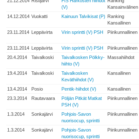
21.12.2014
Ristijärvi
FIS Härkösten hiihdot
Ranking
(V)
Kansainvälinen
14.12.2014
Vuokatti
Kainuun Talvikisat (P)
Ranking
Kansallinen
23.11.2014
Leppävirta
Virin sprintti (V) PSH
Piirikunnallinen
23.11.2014
Leppävirta
Virin sprintti (V) PSH
Piirikunnallinen
20.4.2014
Taivalkoski
Taivalkosken Pölkky-
Massahiihdot
hiihto (V)
19.4.2014
Taivalkoski
Taivalkosken
Kansallinen
Keväthiihdot (V)
13.4.2014
Posio
Pentik-hiihdot (V)
Kansallinen
23.3.2014
Rautavaara
Pöljän Pitkät Matkat
Piirikunnallinen
PSH (V)
1.3.2014
Sonkajärvi
Pohjois-Savon
Piirikunnallinen
nuorisocup, sprintti
1.3.2014
Sonkajärvi
Pohjois-Savon
Piirikunnallinen
nuorisocup, sprintti