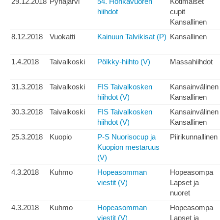
29.12.2018
Pyhäjärvi
54. Honkavuoren
Kotimaiset
hiihdot
cupit
Kansallinen
8.12.2018
Vuokatti
Kainuun Talvikisat (P)
Kansallinen
1.4.2018
Taivalkoski
Pölkky-hiihto (V)
Massahiihdot
31.3.2018
Taivalkoski
FIS Taivalkosken
Kansainvälinen
hiihdot (V)
Kansallinen
30.3.2018
Taivalkoski
FIS Taivalkosken
Kansainvälinen
hiihdot (V)
Kansallinen
25.3.2018
Kuopio
P-S Nuorisocup ja
Piirikunnallinen
Kuopion mestaruus
(V)
4.3.2018
Kuhmo
Hopeasomman
Hopeasompa
viestit (V)
Lapset ja
nuoret
4.3.2018
Kuhmo
Hopeasomman
Hopeasompa
viestit (V)
Lapset ja