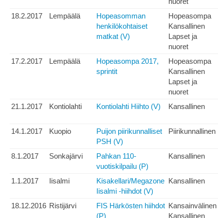
nuoret
18.2.2017
Lempäälä
Hopeasomman
Hopeasompa
henkilökohtaiset
Kansallinen
matkat (V)
Lapset ja
nuoret
17.2.2017
Lempäälä
Hopeasompa 2017,
Hopeasompa
sprintit
Kansallinen
Lapset ja
nuoret
21.1.2017
Kontiolahti
Kontiolahti Hiihto (V)
Kansallinen
14.1.2017
Kuopio
Puijon piirikunnalliset
Piirikunnallinen
PSH (V)
8.1.2017
Sonkajärvi
Pahkan 110-
Kansallinen
vuotiskilpailu (P)
1.1.2017
Iisalmi
Kisakellari/Megazone
Kansallinen
Iisalmi -hiihdot (V)
18.12.2016
Ristijärvi
FIS Härkösten hiihdot
Kansainvälinen
(P)
Kansallinen