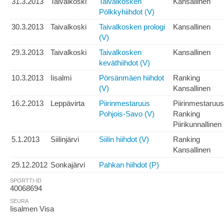
31.3.2013
Taivalkoski
Taivalkosken
Kansallinen
Pölkkyhiihdot (V)
30.3.2013
Taivalkoski
Taivalkosken prologi
Kansallinen
(V)
29.3.2013
Taivalkoski
Taivalkosken
Kansallinen
keväthiihdot (V)
10.3.2013
Iisalmi
Pörsänmäen hiihdot
Ranking
(V)
Kansallinen
16.2.2013
Leppävirta
Piirinmestaruus
Piirinmestaruus
Pohjois-Savo (V)
Ranking
Piirikunnallinen
5.1.2013
Siilinjärvi
Siilin hiihdot (V)
Ranking
Kansallinen
29.12.2012
Sonkajärvi
Pahkan hiihdot (P)
SPORTTI-ID
40068694
SEURA
Iisalmen Visa