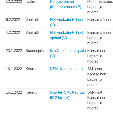
12.2.2022
Iisalmi
Pohjois-Savon
Piirinmestaruus
piirinmestaruus (P)
Lapset ja
nuoret
6.2.2022
Vuokatti
FIS Vuokatin Hiihdot
Kansainvälinen
(V)
4.2.2022
Vuokatti
FIS Vuokatin Hiihdot,
Kansainvälinen
sprintti (V)
Lapset ja
nuoret
23.1.2022
Suonenjoki
Iivo Cup 2. osakilpailu
Kansallinen
(V)
Lapset ja
nuoret
16.1.2022
Keuruu
NSM-Keuruu, viestit
SM-kisat
Kansallinen
Lapset ja
nuoret
15.1.2022
Keuruu
Nuorten SM, Keuruu,
SM-kisat
6/12 km (V)
Kansallinen
Lapset ja
nuoret