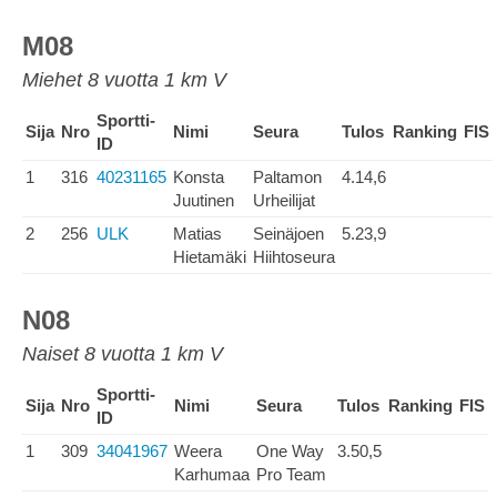
M08
Miehet 8 vuotta 1 km V
Sportti-
Sija
Nro
Nimi
Seura
Tulos
Ranking
FIS
ID
1
316
40231165
Konsta
Paltamon
4.14,6
Juutinen
Urheilijat
2
256
ULK
Matias
Seinäjoen
5.23,9
Hietamäki
Hiihtoseura
N08
Naiset 8 vuotta 1 km V
Sportti-
Sija
Nro
Nimi
Seura
Tulos
Ranking
FIS
ID
1
309
34041967
Weera
One Way
3.50,5
Karhumaa
Pro Team