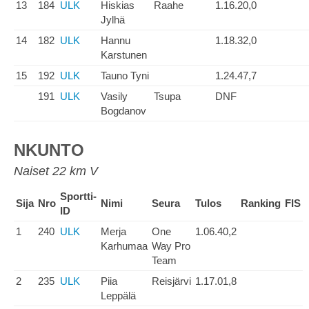
13
184
ULK
Hiskias
Raahe
1.16.20,0
Jylhä
14
182
ULK
Hannu
1.18.32,0
Karstunen
15
192
ULK
Tauno Tyni
1.24.47,7
191
ULK
Vasily
Tsupa
DNF
Bogdanov
NKUNTO
Naiset 22 km V
Sportti-
Sija
Nro
Nimi
Seura
Tulos
Ranking
FIS
ID
1
240
ULK
Merja
One
1.06.40,2
Karhumaa
Way Pro
Team
2
235
ULK
Piia
Reisjärvi
1.17.01,8
Leppälä