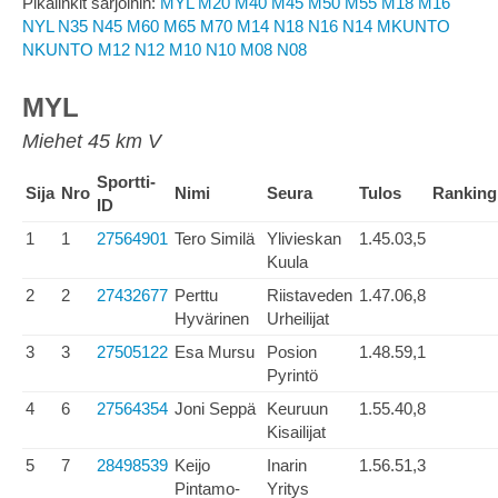
Pikalinkit sarjoihin:
MYL
M20
M40
M45
M50
M55
M18
M16
NYL
N35
N45
M60
M65
M70
M14
N18
N16
N14
MKUNTO
NKUNTO
M12
N12
M10
N10
M08
N08
MYL
Miehet 45 km V
Sportti-
Sija
Nro
Nimi
Seura
Tulos
Ranking
ID
1
1
27564901
Tero Similä
Ylivieskan
1.45.03,5
Kuula
2
2
27432677
Perttu
Riistaveden
1.47.06,8
Hyvärinen
Urheilijat
3
3
27505122
Esa Mursu
Posion
1.48.59,1
Pyrintö
4
6
27564354
Joni Seppä
Keuruun
1.55.40,8
Kisailijat
5
7
28498539
Keijo
Inarin
1.56.51,3
Pintamo-
Yritys