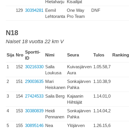
Hietaharju
Kisailijat
129
30394281
Eemil
One Way
DNF
Lehtoranta
Pro Team
N18
Naiset 18 vuotta 22 km V
Sportti-
Sija
Nro
Nimi
Seura
Tulos
Ranking
ID
1
152
30216330
Salla
Kuivasjärven
1.05.58,7
Loukusa
Aura
2
151
29003635
Mari
Sonkajärven
1.10.38,9
Heiskanen
Pahka
3
154
27424533
Saila Berg
Kajaanin
1.14.01,0
Hiihtäjät
4
153
30380839
Heidi
Sonkajärven
1.14.04,2
Pennanen
Pahka
5
155
30895146
Nea
Ylöjärven
1.26.15,6