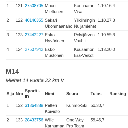
1
121
27508705
Mauri
Karihaaran
1.10.16,4
Miettunen
Visa
2
122
40146355
Sakari
Ylikiimingin
1.10.27,3
Ukonmaanaho
Nuijamiehet
3
123
27442227
Esko
Polvijärven
1.10.59,8
Hyvärinen
Vauhti
4
124
27507942
Esko
Kuusamon
1.13.20,0
Mustonen
Erä-Veikot
M14
Miehet 14 vuotta 22 km V
Sportti-
Sija
Nro
Nimi
Seura
Tulos
Ranking
ID
1
132
31864888
Petteri
Kuhmo-Ski
59.30,7
Koivisto
2
133
28433756
Wille
One Way
59.46,7
Karhumaa
Pro Team