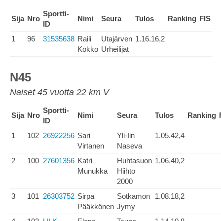
Sportti-
Sija
Nro
Nimi
Seura
Tulos
Ranking
FIS
ID
1
96
31535638
Raili
Utajärven
1.16.16,2
Kokko
Urheilijat
N45
Naiset 45 vuotta 22 km V
Sportti-
Sija
Nro
Nimi
Seura
Tulos
Ranking
ID
1
102
26922256
Sari
Yli-Iin
1.05.42,4
Virtanen
Naseva
2
100
27601356
Katri
Huhtasuon
1.06.40,2
Munukka
Hiihto
2000
3
101
26303752
Sirpa
Sotkamon
1.08.18,2
Pääkkönen
Jymy