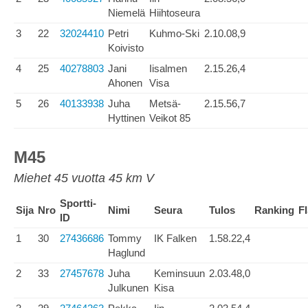
Niemelä
Hiihtoseura
3
22
32024410
Petri
Kuhmo-Ski
2.10.08,9
Koivisto
4
25
40278803
Jani
Iisalmen
2.15.26,4
Ahonen
Visa
5
26
40133938
Juha
Metsä-
2.15.56,7
Hyttinen
Veikot 85
M45
Miehet 45 vuotta 45 km V
Sportti-
Sija
Nro
Nimi
Seura
Tulos
Ranking
F
ID
1
30
27436686
Tommy
IK Falken
1.58.22,4
Haglund
2
33
27457678
Juha
Keminsuun
2.03.48,0
Julkunen
Kisa