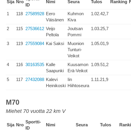
Sija
Nro
Nimi
Seura
Tulos
Ranking
ID
1
118
27589928
Eero
Kuhmon
1.02.42,7
Väisänen
Kiva
2
115
27536612
Veijo
Joutsan
1.03.25,7
Peltola
Pommi
3
119
27559084
Kai Saksi
Muonion
1.05.01,9
Tunturi-
Veikot
4
116
30163535
Kalle
Kuusamon
1.09.51,2
Saapunki
Erä-Veikot
5
117
27432088
Kalevi
Iin
1.11.21,9
Heinikoski
Hiihtoseura
M70
Miehet 70 vuotta 22 km V
Sportti-
Sija
Nro
Nimi
Seura
Tulos
Rank
ID