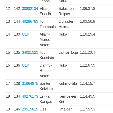
Leppä
Kärki
12
142
30892194
Elias
Saloisten
1.06.37,8
Erkkilä
Reipas
13
144
40286789
Tomi
Oulaisten
1.09.50,8
Tuomaala
Huima
14
130
ULK
Allain-
Illuka
1.10.29,4
Marco
Anton
15
135
34021929
Topi
Laihian Luja
1.11.20,4
Kuusisto
16
136
ULK
Danny-
Illuka
1.12.07,9
Rocco
Anton
17
128
31864875
Santeri
Kuhmo-Ski
1.14.15,7
Koivisto
18
134
40276173
Erkka
Kempeleen
1.14.49,9
Kangas
Kiri
19
146
29515615
Ossi
Ilmajoen
1.17.57,3