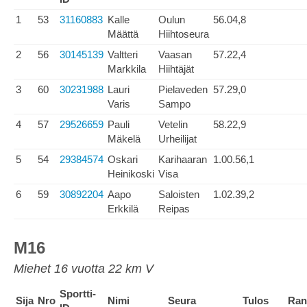
1
53
31160883
Kalle
Oulun
56.04,8
Määttä
Hiihtoseura
2
56
30145139
Valtteri
Vaasan
57.22,4
Markkila
Hiihtäjät
3
60
30231988
Lauri
Pielaveden
57.29,0
Varis
Sampo
4
57
29526659
Pauli
Vetelin
58.22,9
Mäkelä
Urheilijat
5
54
29384574
Oskari
Karihaaran
1.00.56,1
Heinikoski
Visa
6
59
30892204
Aapo
Saloisten
1.02.39,2
Erkkilä
Reipas
M16
Miehet 16 vuotta 22 km V
Sportti-
Sija
Nro
Nimi
Seura
Tulos
Ran