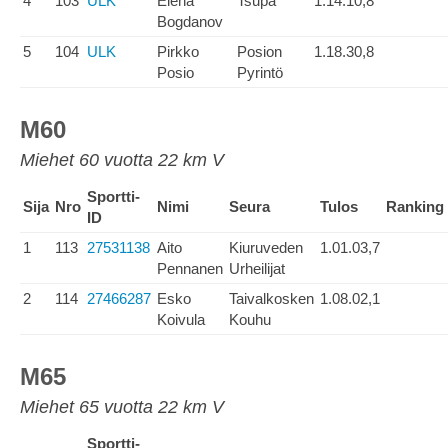
4
103
ULK
Elena
Tsupa
1.14.10,8
Bogdanov
5
104
ULK
Pirkko
Posion
1.18.30,8
Posio
Pyrintö
M60
Miehet 60 vuotta 22 km V
Sportti-
Sija
Nro
Nimi
Seura
Tulos
Ranking
ID
1
113
27531138
Aito
Kiuruveden
1.01.03,7
Pennanen
Urheilijat
2
114
27466287
Esko
Taivalkosken
1.08.02,1
Koivula
Kouhu
M65
Miehet 65 vuotta 22 km V
Sportti-