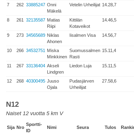
7
262
33885247
Onni
Vetelin Urheilijat
14.28,7
Mäkelä
8
261
32135587
Matias
Kittilän
14.46,5
Riipi
Kotaveikot
9
273
34565689
Niklas
Iisalmen Visa
14.56,7
Ahonen
10
266
34532751
Miska
Suomussalmen
15.11,4
Minkkinen
Rasti
11
267
33136404
Akseli
Liedon Luja
15.11,5
Lindgren
12
268
40300495
Juuso
Pudasjärven
27.58,6
Ojala
Urheilijat
N12
Naiset 12 vuotta 5 km V
Sportti-
Sija
Nro
Nimi
Seura
Tulos
Ranki
ID