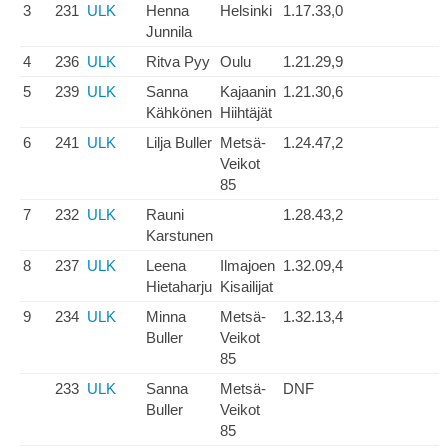
3
231
ULK
Henna
Helsinki
1.17.33,0
Junnila
4
236
ULK
Ritva Pyy
Oulu
1.21.29,9
5
239
ULK
Sanna
Kajaanin
1.21.30,6
Kähkönen
Hiihtäjät
6
241
ULK
Lilja Buller
Metsä-
1.24.47,2
Veikot
85
7
232
ULK
Rauni
1.28.43,2
Karstunen
8
237
ULK
Leena
Ilmajoen
1.32.09,4
Hietaharju
Kisailijat
9
234
ULK
Minna
Metsä-
1.32.13,4
Buller
Veikot
85
233
ULK
Sanna
Metsä-
DNF
Buller
Veikot
85