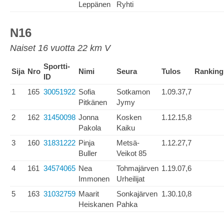
Leppänen
Ryhti
N16
Naiset 16 vuotta 22 km V
Sportti-
Sija
Nro
Nimi
Seura
Tulos
Ranking
ID
1
165
30051922
Sofia
Sotkamon
1.09.37,7
Pitkänen
Jymy
2
162
31450098
Jonna
Kosken
1.12.15,8
Pakola
Kaiku
3
160
31831222
Pinja
Metsä-
1.12.27,7
Buller
Veikot 85
4
161
34574065
Nea
Tohmajärven
1.19.07,6
Immonen
Urheilijat
5
163
31032759
Maarit
Sonkajärven
1.30.10,8
Heiskanen
Pahka