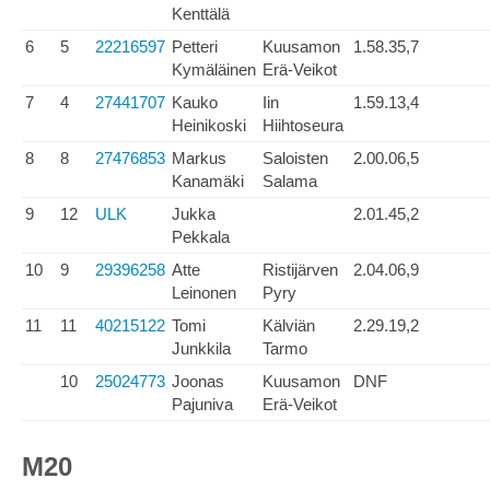
Kenttälä
6
5
22216597
Petteri
Kuusamon
1.58.35,7
Kymäläinen
Erä-Veikot
7
4
27441707
Kauko
Iin
1.59.13,4
Heinikoski
Hiihtoseura
8
8
27476853
Markus
Saloisten
2.00.06,5
Kanamäki
Salama
9
12
ULK
Jukka
2.01.45,2
Pekkala
10
9
29396258
Atte
Ristijärven
2.04.06,9
Leinonen
Pyry
11
11
40215122
Tomi
Kälviän
2.29.19,2
Junkkila
Tarmo
10
25024773
Joonas
Kuusamon
DNF
Pajuniva
Erä-Veikot
M20