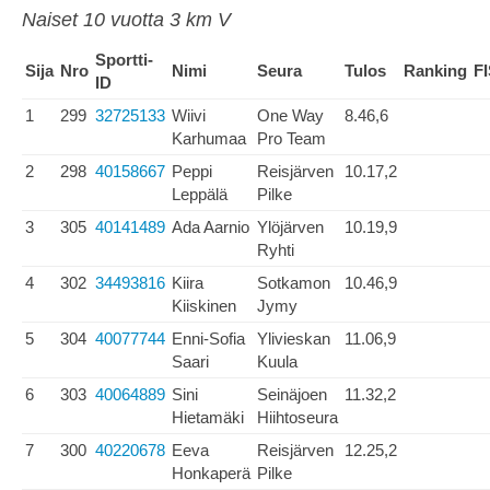
Naiset 10 vuotta 3 km V
Sportti-
Sija
Nro
Nimi
Seura
Tulos
Ranking
F
ID
1
299
32725133
Wiivi
One Way
8.46,6
Karhumaa
Pro Team
2
298
40158667
Peppi
Reisjärven
10.17,2
Leppälä
Pilke
3
305
40141489
Ada Aarnio
Ylöjärven
10.19,9
Ryhti
4
302
34493816
Kiira
Sotkamon
10.46,9
Kiiskinen
Jymy
5
304
40077744
Enni-Sofia
Ylivieskan
11.06,9
Saari
Kuula
6
303
40064889
Sini
Seinäjoen
11.32,2
Hietamäki
Hiihtoseura
7
300
40220678
Eeva
Reisjärven
12.25,2
Honkaperä
Pilke