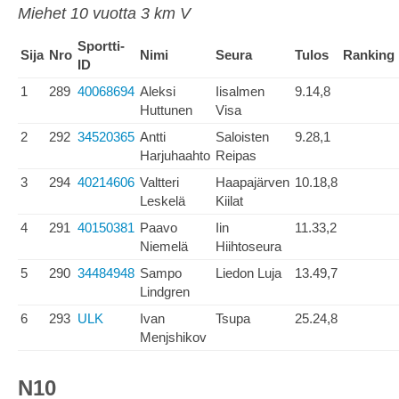
Miehet 10 vuotta 3 km V
Sportti-
Sija
Nro
Nimi
Seura
Tulos
Ranking
ID
1
289
40068694
Aleksi
Iisalmen
9.14,8
Huttunen
Visa
2
292
34520365
Antti
Saloisten
9.28,1
Harjuhaahto
Reipas
3
294
40214606
Valtteri
Haapajärven
10.18,8
Leskelä
Kiilat
4
291
40150381
Paavo
Iin
11.33,2
Niemelä
Hiihtoseura
5
290
34484948
Sampo
Liedon Luja
13.49,7
Lindgren
6
293
ULK
Ivan
Tsupa
25.24,8
Menjshikov
N10