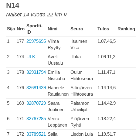
N14
Naiset 14 vuotta 22 km V
Sportti-
Sija
Nro
Nimi
Seura
Tulos
Ranking
ID
1
177
29975695
Vilma
Iisalmen
1.07.46,5
Ryytty
Visa
2
174
ULK
Aveli
Illuka
1.09.11,3
Uustalu
3
178
32931794
Emilia
Oulun
1.11.47,1
Nissiaho
Hiihtoseura
4
176
32681439
Hannele
Siilinjärven
1.14.14,6
Rautiainen
Hiihtoseura
5
169
32870729
Saara
Paltamon
1.14.42,9
Juutinen
Urheilijat
6
171
32767285
Veera
Ylöjärven
1.18.22,4
Leppänen
Ryhti
7
172
33789521
Salla
Liedon Luja
1.19.51,7