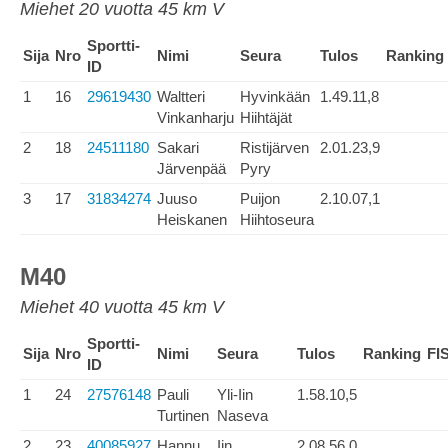
Miehet 20 vuotta 45 km V
Sportti-
Sija
Nro
Nimi
Seura
Tulos
Ranking
ID
1
16
29619430
Waltteri
Hyvinkään
1.49.11,8
Vinkanharju
Hiihtäjät
2
18
24511180
Sakari
Ristijärven
2.01.23,9
Järvenpää
Pyry
3
17
31834274
Juuso
Puijon
2.10.07,1
Heiskanen
Hiihtoseura
M40
Miehet 40 vuotta 45 km V
Sportti-
Sija
Nro
Nimi
Seura
Tulos
Ranking
FI
ID
1
24
27576148
Pauli
Yli-Iin
1.58.10,5
Turtinen
Naseva
2
23
40085927
Hannu
Iin
2.08.56,0