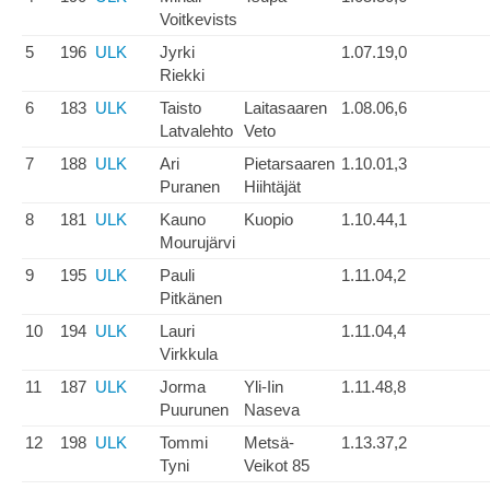
Voitkevists
5
196
ULK
Jyrki
1.07.19,0
Riekki
6
183
ULK
Taisto
Laitasaaren
1.08.06,6
Latvalehto
Veto
7
188
ULK
Ari
Pietarsaaren
1.10.01,3
Puranen
Hiihtäjät
8
181
ULK
Kauno
Kuopio
1.10.44,1
Mourujärvi
9
195
ULK
Pauli
1.11.04,2
Pitkänen
10
194
ULK
Lauri
1.11.04,4
Virkkula
11
187
ULK
Jorma
Yli-Iin
1.11.48,8
Puurunen
Naseva
12
198
ULK
Tommi
Metsä-
1.13.37,2
Tyni
Veikot 85