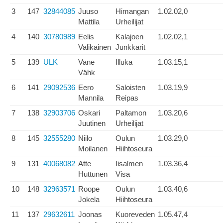
3
147
32844085
Juuso
Himangan
1.02.02,0
Mattila
Urheilijat
4
140
30780989
Eelis
Kalajoen
1.02.02,1
Valikainen
Junkkarit
5
139
ULK
Vane
Illuka
1.03.15,1
Vähk
6
141
29092536
Eero
Saloisten
1.03.19,9
Mannila
Reipas
7
138
32903706
Oskari
Paltamon
1.03.20,6
Juutinen
Urheilijat
8
145
32555280
Niilo
Oulun
1.03.29,0
Moilanen
Hiihtoseura
9
131
40068082
Atte
Iisalmen
1.03.36,4
Huttunen
Visa
10
148
32963571
Roope
Oulun
1.03.40,6
Jokela
Hiihtoseura
11
137
29632611
Joonas
Kuoreveden
1.05.47,4