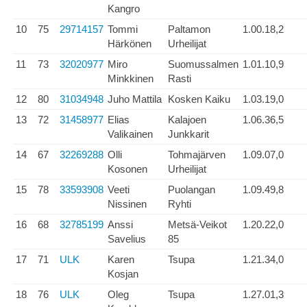
Kangro
10
75
29714157
Tommi
Paltamon
1.00.18,2
Härkönen
Urheilijat
11
73
32020977
Miro
Suomussalmen
1.01.10,9
Minkkinen
Rasti
12
80
31034948
Juho Mattila
Kosken Kaiku
1.03.19,0
13
72
31458977
Elias
Kalajoen
1.06.36,5
Valikainen
Junkkarit
14
67
32269288
Olli
Tohmajärven
1.09.07,0
Kosonen
Urheilijat
15
78
33593908
Veeti
Puolangan
1.09.49,8
Nissinen
Ryhti
16
68
32785199
Anssi
Metsä-Veikot
1.20.22,0
Savelius
85
17
71
ULK
Karen
Tsupa
1.21.34,0
Kosjan
18
76
ULK
Oleg
Tsupa
1.27.01,3