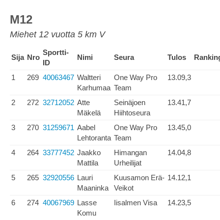
M12
Miehet 12 vuotta 5 km V
Sportti-
Sija
Nro
Nimi
Seura
Tulos
Rankin
ID
1
269
40063467
Waltteri
One Way Pro
13.09,3
Karhumaa
Team
2
272
32712052
Atte
Seinäjoen
13.41,7
Mäkelä
Hiihtoseura
3
270
31259671
Aabel
One Way Pro
13.45,0
Lehtoranta
Team
4
264
33777452
Jaakko
Himangan
14.04,8
Mattila
Urheilijat
5
265
32920556
Lauri
Kuusamon Erä-
14.12,1
Maaninka
Veikot
6
274
40067969
Lasse
Iisalmen Visa
14.23,5
Komu