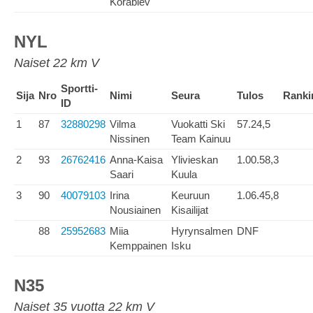
Korablev
NYL
Naiset 22 km V
Sportti-
Sija
Nro
Nimi
Seura
Tulos
Ranki
ID
1
87
32880298
Vilma
Vuokatti Ski
57.24,5
Nissinen
Team Kainuu
2
93
26762416
Anna-Kaisa
Ylivieskan
1.00.58,3
Saari
Kuula
3
90
40079103
Irina
Keuruun
1.06.45,8
Nousiainen
Kisailijat
88
25952683
Miia
Hyrynsalmen
DNF
Kemppainen
Isku
N35
Naiset 35 vuotta 22 km V