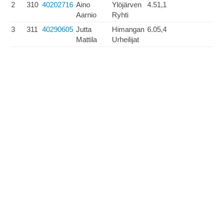
2
310
40202716
Aino
Ylöjärven
4.51,1
Aarnio
Ryhti
3
311
40290605
Jutta
Himangan
6.05,4
Mattila
Urheilijat