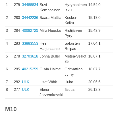
1
279
34488834
Suvi
Hyrynsalmen
14.54,0
Kemppainen
Isku
2
280
34442236
Saara Mattila
Kosken
15.19,0
Kaiku
3
284
40082729
Milla Huusko
Ristijärven
15.43,9
Pyry
4
283
33883553
Heli
Saloisten
17.04,1
Harjuhaahto
Reipas
5
278
32703618
Jonna Buller
Metsä-Veikot
18.07,1
85
6
285
40215259
Olivia Halme
Orimattilan
18.07,7
Jymy
7
282
ULK
Liset Vähk
Illuka
20.06,6
8
277
ULK
Elena
Tsupa
26.12,3
Jarzemkovski
M10