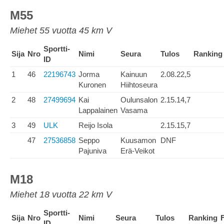
M55
Miehet 55 vuotta 45 km V
Sportti-
Sija
Nro
Nimi
Seura
Tulos
Ranking
ID
1
46
22196743
Jorma
Kainuun
2.08.22,5
Kuronen
Hiihtoseura
2
48
27499694
Kai
Oulunsalon
2.15.14,7
Lappalainen
Vasama
3
49
ULK
Reijo Isola
2.15.15,7
47
27536858
Seppo
Kuusamon
DNF
Pajuniva
Erä-Veikot
M18
Miehet 18 vuotta 22 km V
Sportti-
Sija
Nro
Nimi
Seura
Tulos
Ranking
ID