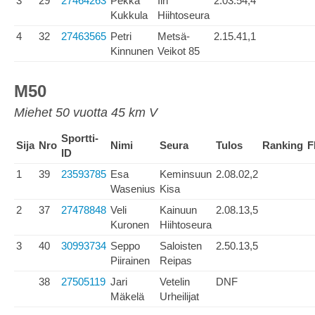
3
29
27464263
Pekka
Iin
2.03.54,4
Kukkula
Hiihtoseura
4
32
27463565
Petri
Metsä-
2.15.41,1
Kinnunen
Veikot 85
M50
Miehet 50 vuotta 45 km V
Sportti-
Sija
Nro
Nimi
Seura
Tulos
Ranking
F
ID
1
39
23593785
Esa
Keminsuun
2.08.02,2
Wasenius
Kisa
2
37
27478848
Veli
Kainuun
2.08.13,5
Kuronen
Hiihtoseura
3
40
30993734
Seppo
Saloisten
2.50.13,5
Piirainen
Reipas
38
27505119
Jari
Vetelin
DNF
Mäkelä
Urheilijat