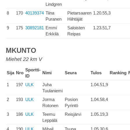
Lindgren
8
170
40139374
Tiina
Pietarsaaren
1.20.55,3
Puranen
Hiihtäjät
9
175
30892181
Emmi
Saloisten
1.23.51,7
Erkkilä
Reipas
MKUNTO
Miehet 22 km V
Sportti-
Sija
Nro
Nimi
Seura
Tulos
Ranking
ID
1
197
ULK
Juha
1.04.51,9
Tuulaniemi
2
193
ULK
Jorma
Posion
1.04.58,4
Rotonen
Pyrintö
3
186
ULK
Teemu
Reisjärvi
1.05.19,3
Leppälä
4
190
ULK
Mihail
Tsupa
1.05.30,6