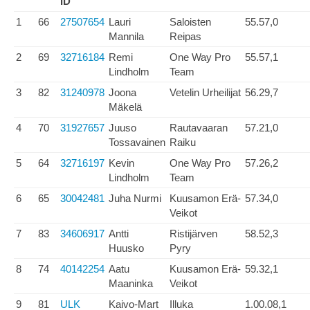
ID
1
66
27507654
Lauri
Saloisten
55.57,0
Mannila
Reipas
2
69
32716184
Remi
One Way Pro
55.57,1
Lindholm
Team
3
82
31240978
Joona
Vetelin Urheilijat
56.29,7
Mäkelä
4
70
31927657
Juuso
Rautavaaran
57.21,0
Tossavainen
Raiku
5
64
32716197
Kevin
One Way Pro
57.26,2
Lindholm
Team
6
65
30042481
Juha Nurmi
Kuusamon Erä-
57.34,0
Veikot
7
83
34606917
Antti
Ristijärven
58.52,3
Huusko
Pyry
8
74
40142254
Aatu
Kuusamon Erä-
59.32,1
Maaninka
Veikot
9
81
ULK
Kaivo-Mart
Illuka
1.00.08,1