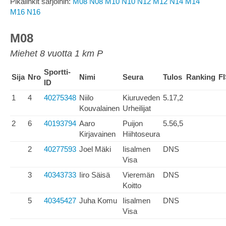
Pikalinkit sarjoihin:
M08
N08
M10
N10
N12
M12
N14
M14
M16
N16
M08
Miehet 8 vuotta 1 km P
Sportti-
Sija
Nro
Nimi
Seura
Tulos
Ranking
F
ID
1
4
40275348
Niilo
Kiuruveden
5.17,2
Kouvalainen
Urheilijat
2
6
40193794
Aaro
Puijon
5.56,5
Kirjavainen
Hiihtoseura
2
40277593
Joel Mäki
Iisalmen
DNS
Visa
3
40343733
Iiro Säisä
Vieremän
DNS
Koitto
5
40345427
Juha Komu
Iisalmen
DNS
Visa