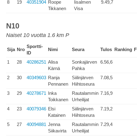
8
19
40351904
Roope
Iisalmen
9.49,7
Tikkanen
Visa
N10
Naiset 10 vuotta 1.6 km P
Sportti-
Sija
Nro
Nimi
Seura
Tulos
Ranking
F
ID
1
28
40286251
Alisa
Sonkajärven
6.56,6
Kärnä
Pahka
2
30
40349603
Ranja
Siilinjärven
7.08,5
Pennanen
Hiihtoseura
3
29
40278671
Inka
Rautalammin
7.16,9
Toikkanen
Urheilijat
4
23
40079346
Elsi
Siilinjärven
7.19,2
Katainen
Hiihtoseura
5
27
40094881
Jenna
Rautalammin
7.29,4
Siikavirta
Urheilijat