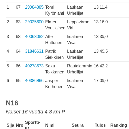
1
67
29984385
Tomi
Laukaan
13.11,4
Kyrönlahti
Urheilijat
2
63
29025600
Elmeri
Leppävirran
13.16,0
Voutilainen
Viri
3
68
40068082
Atte
Iisalmen
13.39,0
Huttunen
Visa
4
64
31846631
Patrik
Laukaan
13.49,5
Siekkinen
Urheilijat
5
66
40278673
Saku
Rautalammin
16.42,2
Toikkanen
Urheilijat
6
65
40386966
Jasper
Iisalmen
17.09,0
Korhonen
Visa
N16
Naiset 16 vuotta 4.8 km P
Sportti-
Sija
Nro
Nimi
Seura
Tulos
Ranking
ID