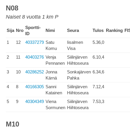
N08
Naiset 8 vuotta 1 km P
Sportti-
Sija
Nro
Nimi
Seura
Tulos
Ranking
FI
ID
1
12
40337279
Satu
Iisalmen
5.36,0
Komu
Visa
2
11
40403276
Venja
Siilinjärven
6.10,4
Pennanen
Hiihtoseura
3
10
40286252
Jonna
Sonkajärven
6.34,6
Kärnä
Pahka
4
8
40166305
Sanni
Siilinjärven
7.12,4
Katainen
Hiihtoseura
5
9
40304349
Viena
Siilinjärven
7.53,3
Sormunen
Hiihtoseura
M10