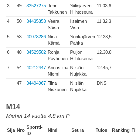
3
49
33527275
Jenni
Siilinjärven
11.03,6
Takkunen
Hiihtoseura
4
50
34435353
Veera
Iisalmen
11.32,3
Säisä
Visa
5
53
40078286
Nina
Sonkajärven
12.23,5
Kärnä
Pahka
6
48
34529502
Ronja
Puijon
12.30,8
Pöyhönen
Hiihtoseura
7
54
40212447
Annastiina
Nilsiän
12.45,7
Niemi
Nujakka
47
34494967
Tiina
Nilsiän
DNS
Niskanen
Nujakka
M14
Miehet 14 vuotta 4.8 km P
Sportti-
Sija
Nro
Nimi
Seura
Tulos
Ranking
F
ID