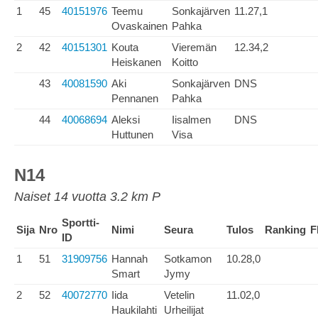
1
45
40151976
Teemu
Sonkajärven
11.27,1
Ovaskainen
Pahka
2
42
40151301
Kouta
Vieremän
12.34,2
Heiskanen
Koitto
43
40081590
Aki
Sonkajärven
DNS
Pennanen
Pahka
44
40068694
Aleksi
Iisalmen
DNS
Huttunen
Visa
N14
Naiset 14 vuotta 3.2 km P
Sportti-
Sija
Nro
Nimi
Seura
Tulos
Ranking
F
ID
1
51
31909756
Hannah
Sotkamon
10.28,0
Smart
Jymy
2
52
40072770
Iida
Vetelin
11.02,0
Haukilahti
Urheilijat