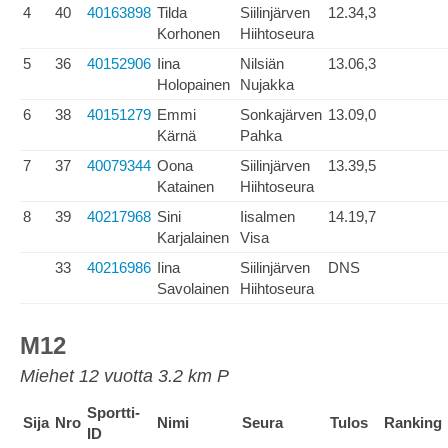
4
40
40163898
Tilda
Siilinjärven
12.34,3
Korhonen
Hiihtoseura
5
36
40152906
Iina
Nilsiän
13.06,3
Holopainen
Nujakka
6
38
40151279
Emmi
Sonkajärven
13.09,0
Kärnä
Pahka
7
37
40079344
Oona
Siilinjärven
13.39,5
Katainen
Hiihtoseura
8
39
40217968
Sini
Iisalmen
14.19,7
Karjalainen
Visa
33
40216986
Iina
Siilinjärven
DNS
Savolainen
Hiihtoseura
M12
Miehet 12 vuotta 3.2 km P
Sportti-
Sija
Nro
Nimi
Seura
Tulos
Ranking
ID