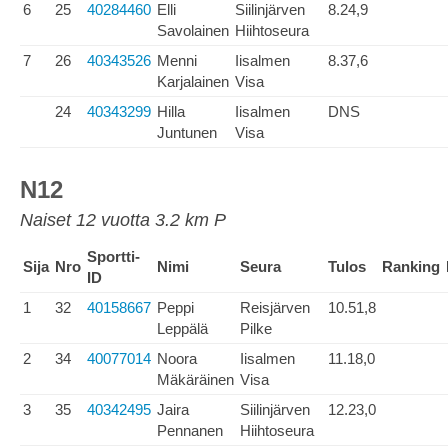
6
25
40284460
Elli
Siilinjärven
8.24,9
Savolainen
Hiihtoseura
7
26
40343526
Menni
Iisalmen
8.37,6
Karjalainen
Visa
24
40343299
Hilla
Iisalmen
DNS
Juntunen
Visa
N12
Naiset 12 vuotta 3.2 km P
Sportti-
Sija
Nro
Nimi
Seura
Tulos
Ranking
ID
1
32
40158667
Peppi
Reisjärven
10.51,8
Leppälä
Pilke
2
34
40077014
Noora
Iisalmen
11.18,0
Mäkäräinen
Visa
3
35
40342495
Jaira
Siilinjärven
12.23,0
Pennanen
Hiihtoseura