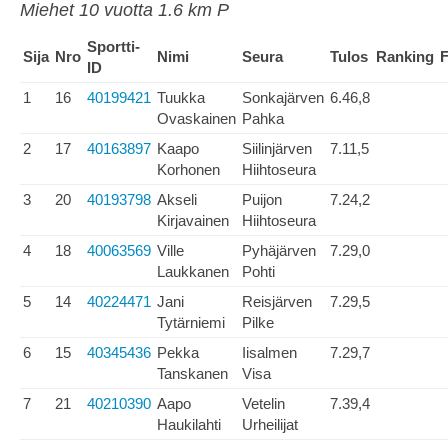
Miehet 10 vuotta 1.6 km P
Sportti-
Sija
Nro
Nimi
Seura
Tulos
Ranking
F
ID
1
16
40199421
Tuukka
Sonkajärven
6.46,8
Ovaskainen
Pahka
2
17
40163897
Kaapo
Siilinjärven
7.11,5
Korhonen
Hiihtoseura
3
20
40193798
Akseli
Puijon
7.24,2
Kirjavainen
Hiihtoseura
4
18
40063569
Ville
Pyhäjärven
7.29,0
Laukkanen
Pohti
5
14
40224471
Jani
Reisjärven
7.29,5
Tytärniemi
Pilke
6
15
40345436
Pekka
Iisalmen
7.29,7
Tanskanen
Visa
7
21
40210390
Aapo
Vetelin
7.39,4
Haukilahti
Urheilijat