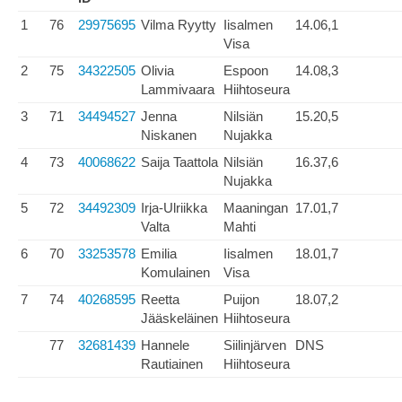
1
76
29975695
Vilma Ryytty
Iisalmen
14.06,1
Visa
2
75
34322505
Olivia
Espoon
14.08,3
Lammivaara
Hiihtoseura
3
71
34494527
Jenna
Nilsiän
15.20,5
Niskanen
Nujakka
4
73
40068622
Saija Taattola
Nilsiän
16.37,6
Nujakka
5
72
34492309
Irja-Ulriikka
Maaningan
17.01,7
Valta
Mahti
6
70
33253578
Emilia
Iisalmen
18.01,7
Komulainen
Visa
7
74
40268595
Reetta
Puijon
18.07,2
Jääskeläinen
Hiihtoseura
77
32681439
Hannele
Siilinjärven
DNS
Rautiainen
Hiihtoseura