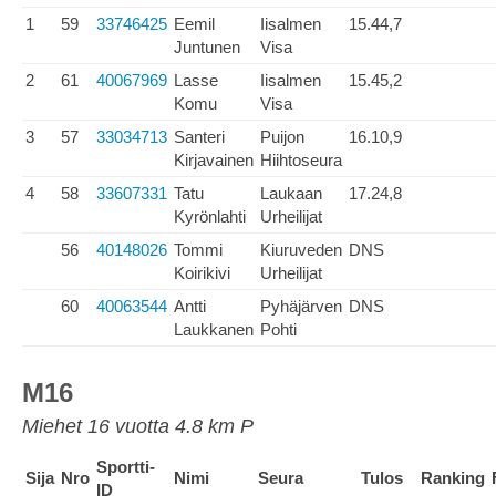
1
59
33746425
Eemil
Iisalmen
15.44,7
Juntunen
Visa
2
61
40067969
Lasse
Iisalmen
15.45,2
Komu
Visa
3
57
33034713
Santeri
Puijon
16.10,9
Kirjavainen
Hiihtoseura
4
58
33607331
Tatu
Laukaan
17.24,8
Kyrönlahti
Urheilijat
56
40148026
Tommi
Kiuruveden
DNS
Koirikivi
Urheilijat
60
40063544
Antti
Pyhäjärven
DNS
Laukkanen
Pohti
M16
Miehet 16 vuotta 4.8 km P
Sportti-
Sija
Nro
Nimi
Seura
Tulos
Ranking
ID