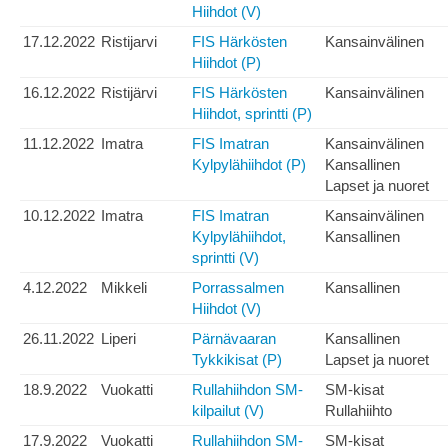
Hiihdot (V)
17.12.2022
Ristijarvi
FIS Härkösten
Kansainvälinen
Hiihdot (P)
16.12.2022
Ristijärvi
FIS Härkösten
Kansainvälinen
Hiihdot, sprintti (P)
11.12.2022
Imatra
FIS Imatran
Kansainvälinen
Kylpylähiihdot (P)
Kansallinen
Lapset ja nuoret
10.12.2022
Imatra
FIS Imatran
Kansainvälinen
Kylpylähiihdot,
Kansallinen
sprintti (V)
4.12.2022
Mikkeli
Porrassalmen
Kansallinen
Hiihdot (V)
26.11.2022
Liperi
Pärnävaaran
Kansallinen
Tykkikisat (P)
Lapset ja nuoret
18.9.2022
Vuokatti
Rullahiihdon SM-
SM-kisat
kilpailut (V)
Rullahiihto
17.9.2022
Vuokatti
Rullahiihdon SM-
SM-kisat