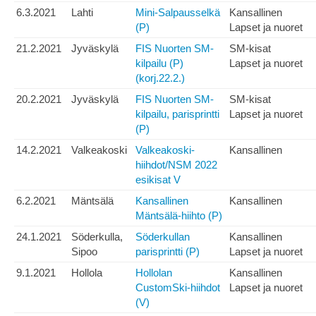
6.3.2021
Lahti
Mini-Salpausselkä
Kansallinen
(P)
Lapset ja nuoret
21.2.2021
Jyväskylä
FIS Nuorten SM-
SM-kisat
kilpailu (P)
Lapset ja nuoret
(korj.22.2.)
20.2.2021
Jyväskylä
FIS Nuorten SM-
SM-kisat
kilpailu, parisprintti
Lapset ja nuoret
(P)
14.2.2021
Valkeakoski
Valkeakoski-
Kansallinen
hiihdot/NSM 2022
esikisat V
6.2.2021
Mäntsälä
Kansallinen
Kansallinen
Mäntsälä-hiihto (P)
24.1.2021
Söderkulla,
Söderkullan
Kansallinen
Sipoo
parisprintti (P)
Lapset ja nuoret
9.1.2021
Hollola
Hollolan
Kansallinen
CustomSki-hiihdot
Lapset ja nuoret
(V)