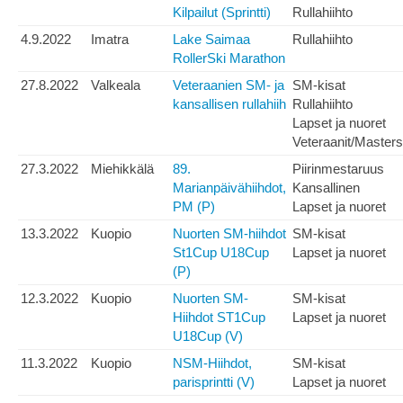
Kilpailut (Sprintti)
Rullahiihto
4.9.2022
Imatra
Lake Saimaa
Rullahiihto
RollerSki Marathon
27.8.2022
Valkeala
Veteraanien SM- ja
SM-kisat
kansallisen rullahiih
Rullahiihto
Lapset ja nuoret
Veteraanit/Masters
27.3.2022
Miehikkälä
89.
Piirinmestaruus
Marianpäivähiihdot,
Kansallinen
PM (P)
Lapset ja nuoret
13.3.2022
Kuopio
Nuorten SM-hiihdot
SM-kisat
St1Cup U18Cup
Lapset ja nuoret
(P)
12.3.2022
Kuopio
Nuorten SM-
SM-kisat
Hiihdot ST1Cup
Lapset ja nuoret
U18Cup (V)
11.3.2022
Kuopio
NSM-Hiihdot,
SM-kisat
parisprintti (V)
Lapset ja nuoret