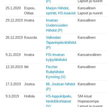
(P)
Lapset ja nuoret
25.1.2020
Espoo,
Marjon Hiihdot,
Kansallinen
Oittaa
sprintti, HS-kaaviot
Lapset ja nuoret
29.12.2019
Imatra
Imatran
Kansallinen
Uudenvuoden
Hiihdot (P)
26.12.2019
Kouvola
Valkealan
Kansallinen
Tapaninpäivähiihdot
(P)
9.11.2019
Imatra
FIS-Imatran
Kansainvälinen
kylpylähiihdot
12.10.2019
Iitti
Fischer
Kansallinen
Rullahiihdot
Kymiring (V)
17.3.2019
Joutsa
66. Joutsan hiihdot
Kansallinen
(P)
9.3.2019
Hollola
HS-loppukilpailu,
SM-kisat
henkilökohtaiset
Hopeasompa
(V)
Lapset ja nuoret