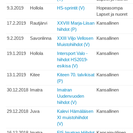
9.3.2019
Hollola
HS-sprintit (V)
Hopeasompa
Lapset ja nuoret
17.2.2019
Rautjärvi
XXVIII Marja-Liisan
Kansallinen
hiihdot (P)
9.2.2019
Savonlinna
XXIII Viljo Vellosen
Kansallinen
Muistohiihdot (V)
19.1.2019
Hollola
Intersport Valo -
Kansallinen
hiihdot HS2019-
esikisa (V)
13.1.2019
Kitee
Kiteen 70. talvikisat
Kansallinen
(P)
30.12.2018
Imatra
Imatran
Kansallinen
Uudenvuoden
hiihdot (V)
29.12.2018
Juva
Kalevi Hämäläisen
Kansallinen
XI muistohiihdot
(V)
16.12.2018
Imatra
FIS Imatran Hiihdot
Kansainvälinen