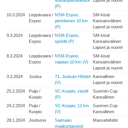
Marianpäivähiihdot
Lapset ja nuoret
(P)
10.3.2024
Leppävaara /
NSM-Espoo,
SM-kisat
Espoo
perinteinen 10 km
Kansainvälinen
(P)
Lapset ja nuoret
9.3.2024
Leppävaara /
NSM-Espoo,
SM-kisat
Espoo
sprintti (P)
Kansainvälinen
Lapset ja nuoret
8.3.2024
Leppävaara /
NSM-Espoo,
SM-kisat
Espoo
vapaan 10 km (V)
Kansainvälinen
Lapset ja nuoret
3.3.2024
Joutsa
71. Joutsan Hiihdot
Kansallinen
(V)
Lapset ja nuoret
25.2.2024
Puijo /
SC-Kuopio, viestit
Suomen Cup
Kuopio
(P)
Kansallinen
24.2.2024
Puijo /
SC-Kuopio, 12 km
Suomen Cup
Kuopio
(V)
Kansallinen
28.1.2024
Joutseno
Saimaan
Massahiihdot
maakuntaviesti