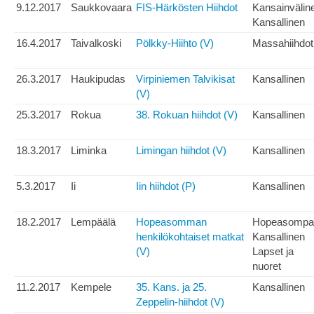
9.12.2017
Saukkovaara
FIS-Härkösten Hiihdot
Kansainvälin
Kansallinen
16.4.2017
Taivalkoski
Pölkky-Hiihto (V)
Massahiihdot
26.3.2017
Haukipudas
Virpiniemen Talvikisat
Kansallinen
(V)
25.3.2017
Rokua
38. Rokuan hiihdot (V)
Kansallinen
18.3.2017
Liminka
Limingan hiihdot (V)
Kansallinen
5.3.2017
Ii
Iin hiihdot (P)
Kansallinen
18.2.2017
Lempäälä
Hopeasomman
Hopeasompa
henkilökohtaiset matkat
Kansallinen
(V)
Lapset ja
nuoret
11.2.2017
Kempele
35. Kans. ja 25.
Kansallinen
Zeppelin-hiihdot (V)