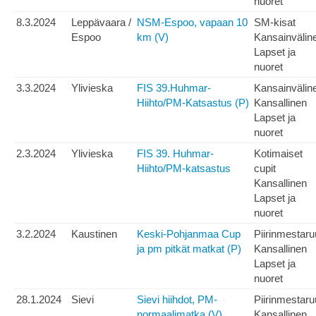
nuoret
8.3.2024
Leppävaara /
NSM-Espoo, vapaan 10
SM-kisat
Espoo
km (V)
Kansainvälin
Lapset ja
nuoret
3.3.2024
Ylivieska
FIS 39.Huhmar-
Kansainvälin
Hiihto/PM-Katsastus (P)
Kansallinen
Lapset ja
nuoret
2.3.2024
Ylivieska
FIS 39. Huhmar-
Kotimaiset
Hiihto/PM-katsastus
cupit
Kansallinen
Lapset ja
nuoret
3.2.2024
Kaustinen
Keski-Pohjanmaa Cup
Piirinmestar
ja pm pitkät matkat (P)
Kansallinen
Lapset ja
nuoret
28.1.2024
Sievi
Sievi hiihdot, PM-
Piirinmestar
normaalimatka (V)
Kansallinen