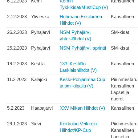
6.12.2023
Kemi
Kemin
Kansallinen
Tykkikisat/MustiCup (V)
2.12.2023
Ylivieska
Huhmarin Ensilumen
Kansallinen
Hiihdot (V)
26.2.2023
Pyhäjärvi
NSM Pyhäjärvi,
SM-kisat
yhteislähdöt (V)
25.2.2023
Pyhäjärvi
NSM Pyhäjärvi, sprintti
SM-kisat
19.2.2023
Kestilä
133. Kestilän
Kansallinen
Laskiaishiihdot (V)
11.2.2023
Kalajoki
Keski-Pohjanmaa Cup
Piirinmestar
ja pm-kilpailu (V)
Kansallinen
Lapset ja
nuoret
5.2.2023
Haapajärvi
XXV Mikan Hiihdot (V)
Kansallinen
29.1.2023
Sievi
Kokkolan Veikkojn
Piirinmestar
Hiihdot/KP-Cup
Kansallinen
Lapset ja