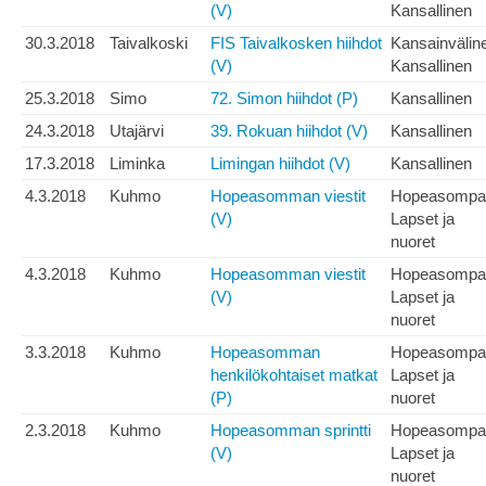
(V)
Kansallinen
30.3.2018
Taivalkoski
FIS Taivalkosken hiihdot
Kansainvälin
(V)
Kansallinen
25.3.2018
Simo
72. Simon hiihdot (P)
Kansallinen
24.3.2018
Utajärvi
39. Rokuan hiihdot (V)
Kansallinen
17.3.2018
Liminka
Limingan hiihdot (V)
Kansallinen
4.3.2018
Kuhmo
Hopeasomman viestit
Hopeasompa
(V)
Lapset ja
nuoret
4.3.2018
Kuhmo
Hopeasomman viestit
Hopeasompa
(V)
Lapset ja
nuoret
3.3.2018
Kuhmo
Hopeasomman
Hopeasompa
henkilökohtaiset matkat
Lapset ja
(P)
nuoret
2.3.2018
Kuhmo
Hopeasomman sprintti
Hopeasompa
(V)
Lapset ja
nuoret