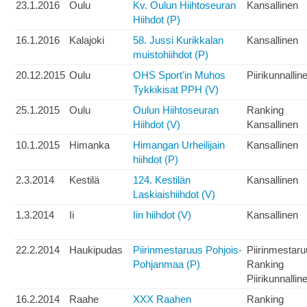
23.1.2016
Oulu
Kv. Oulun Hiihtoseuran
Kansallinen
Hiihdot (P)
16.1.2016
Kalajoki
58. Jussi Kurikkalan
Kansallinen
muistohiihdot (P)
20.12.2015
Oulu
OHS Sport'in Muhos
Piirikunnallin
Tykkikisat PPH (V)
25.1.2015
Oulu
Oulun Hiihtoseuran
Ranking
Hiihdot (V)
Kansallinen
10.1.2015
Himanka
Himangan Urheilijain
Kansallinen
hiihdot (P)
2.3.2014
Kestilä
124. Kestilän
Kansallinen
Laskiaishiihdot (V)
1.3.2014
Ii
Iin hiihdot (V)
Kansallinen
22.2.2014
Haukipudas
Piirinmestaruus Pohjois-
Piirinmestar
Pohjanmaa (P)
Ranking
Piirikunnallin
16.2.2014
Raahe
XXX Raahen
Ranking