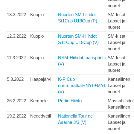
nuoret
13.3.2022
Kuopio
Nuorten SM-hiihdot
SM-kisat
St1Cup U18Cup (P)
Lapset ja
nuoret
12.3.2022
Kuopio
Nuorten SM-Hiihdot
SM-kisat
ST1Cup U18Cup (V)
Lapset ja
nuoret
11.3.2022
Kuopio
NSM-Hiihdot, parisprintti
SM-kisat
(V)
Lapset ja
nuoret
5.3.2022
Haapajärvi
K-P Cup
Kansallinen
norm.matkat+NYL+MYL
Lapset ja
(V)
nuoret
26.2.2022
Kempele
Pertin Hiihto
Massahiihdot
Kansallinen
19.2.2022
Nededvetil
Nationella Tour de
Kansallinen
Åsarna 3/3 (V)
Lapset ja
nuoret