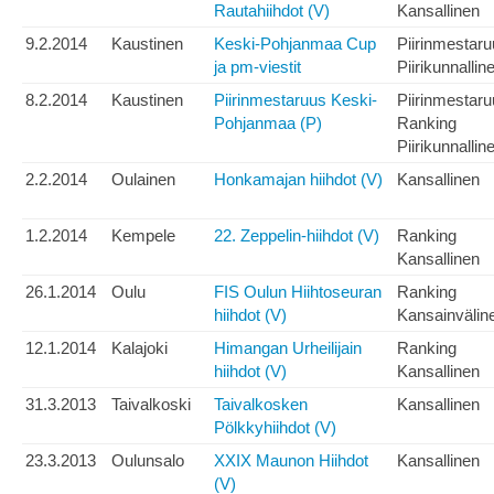
Rautahiihdot (V)
Kansallinen
9.2.2014
Kaustinen
Keski-Pohjanmaa Cup
Piirinmestar
ja pm-viestit
Piirikunnallin
8.2.2014
Kaustinen
Piirinmestaruus Keski-
Piirinmestar
Pohjanmaa (P)
Ranking
Piirikunnallin
2.2.2014
Oulainen
Honkamajan hiihdot (V)
Kansallinen
1.2.2014
Kempele
22. Zeppelin-hiihdot (V)
Ranking
Kansallinen
26.1.2014
Oulu
FIS Oulun Hiihtoseuran
Ranking
hiihdot (V)
Kansainvälin
12.1.2014
Kalajoki
Himangan Urheilijain
Ranking
hiihdot (V)
Kansallinen
31.3.2013
Taivalkoski
Taivalkosken
Kansallinen
Pölkkyhiihdot (V)
23.3.2013
Oulunsalo
XXIX Maunon Hiihdot
Kansallinen
(V)