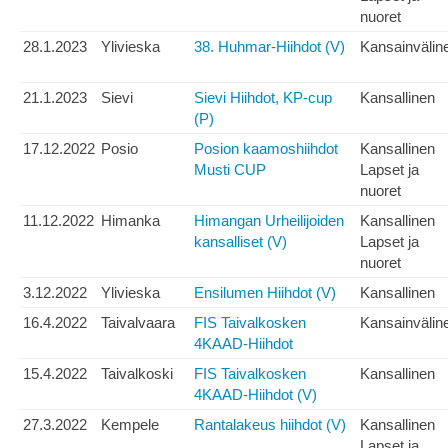
nuoret
28.1.2023
Ylivieska
38. Huhmar-Hiihdot (V)
Kansainvälin
21.1.2023
Sievi
Sievi Hiihdot, KP-cup
Kansallinen
(P)
17.12.2022
Posio
Posion kaamoshiihdot
Kansallinen
Musti CUP
Lapset ja
nuoret
11.12.2022
Himanka
Himangan Urheilijoiden
Kansallinen
kansalliset (V)
Lapset ja
nuoret
3.12.2022
Ylivieska
Ensilumen Hiihdot (V)
Kansallinen
16.4.2022
Taivalvaara
FIS Taivalkosken
Kansainvälin
4KAAD-Hiihdot
15.4.2022
Taivalkoski
FIS Taivalkosken
Kansallinen
4KAAD-Hiihdot (V)
27.3.2022
Kempele
Rantalakeus hiihdot (V)
Kansallinen
Lapset ja