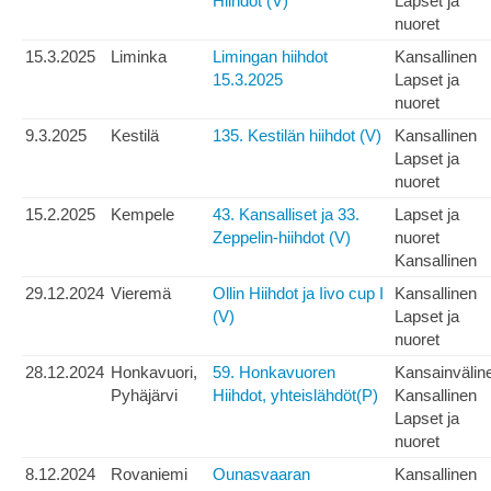
Hiihdot (V)
Lapset ja
nuoret
15.3.2025
Liminka
Limingan hiihdot
Kansallinen
15.3.2025
Lapset ja
nuoret
9.3.2025
Kestilä
135. Kestilän hiihdot (V)
Kansallinen
Lapset ja
nuoret
15.2.2025
Kempele
43. Kansalliset ja 33.
Lapset ja
Zeppelin-hiihdot (V)
nuoret
Kansallinen
29.12.2024
Vieremä
Ollin Hiihdot ja Iivo cup I
Kansallinen
(V)
Lapset ja
nuoret
28.12.2024
Honkavuori,
59. Honkavuoren
Kansainvälin
Pyhäjärvi
Hiihdot, yhteislähdöt(P)
Kansallinen
Lapset ja
nuoret
8.12.2024
Rovaniemi
Ounasvaaran
Kansallinen