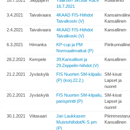
16.7.2021
Sieppijärvi
Ylläksen SkiStar Race
Rullahiihto
16.7.2021
3.4.2021
Taivalvaara
4KAAD FIS-Hiihdot
Kansainvälin
Taivalkoski (V)
Kansallinen
2.4.2021
Taivalvaara
4KAAD FIS-Hiihdot
Kansallinen
Taivalkoski (V)
6.3.2021
Himanka
KP-cup ja PM
Piirikunnallin
Normaalimatkat (P)
28.2.2021
Kempele
39.Kansalliset ja
Kansallinen
29.Zeppelin-hiihdot (V)
21.2.2021
Jyväskylä
FIS Nuorten SM-kilpailu
SM-kisat
(P) (korj.22.2.)
Lapset ja
nuoret
20.2.2021
Jyväskylä
FIS Nuorten SM-kilpailu,
SM-kisat
parisprintti (P)
Lapset ja
nuoret
30.1.2021
Viitasaari
Jari Laukkasen
Piirinmestar
Muistohiihdot/K-S pm
Kansallinen
(P)