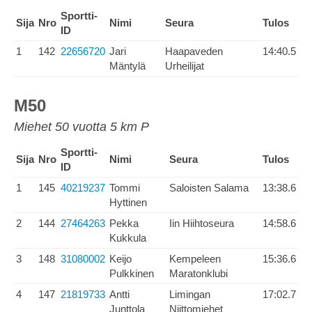
Sportti-
Sija
Nro
Nimi
Seura
Tulos
ID
1
142
22656720
Jari
Haapaveden
14:40.5
Mäntylä
Urheilijat
M50
Miehet 50 vuotta 5 km P
Sportti-
Sija
Nro
Nimi
Seura
Tulos
ID
1
145
40219237
Tommi
Saloisten Salama
13:38.6
Hyttinen
2
144
27464263
Pekka
Iin Hiihtoseura
14:58.6
Kukkula
3
148
31080002
Keijo
Kempeleen
15:36.6
Pulkkinen
Maratonklubi
4
147
21819733
Antti
Limingan
17:02.7
Junttola
Niittomiehet