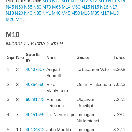
Pikalinkit sarjoihin:
M10
N10
M11
N11
M12
N12
M13
N13
N14
N45
N50
N55
N60
M70
M65
M14
M60
M15
N15
N16
N17
N18
N20
N40
N35
NYL
M40
M45
M50
M16
M35
M17
M18
M20
MYL
M10
Miehet 10 vuotta 2 km P
Sportti-
Sija
Nro
Nimi
Seura
Tulos
ID
1
2
40407507
August
Laitasaaren Veto
6:30.8
Schmitt
2
3
40354590
Riko
Oulun Hiihtoseura
7:02.3
Mäntyranta
3
8
60291272
Hannes
Utajärven
7:22.1
Leinonen
Urheilijat
4
7
40451555
Iiro Niemikorpi
Limingan
7:29.0
Niittomiehet
5
10
40434312
Juho Marttila
Limingan
8:22.1