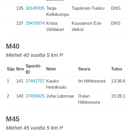
135
30145935
Tanja
Tupoksen Tuisku
DNS
Kellokumpu
137
29476974
Krista
Kuusamon Erä-
DNS
Vohlakari
Veikot
M40
Miehet 40 vuotta 5 km P
Sportti-
Sija
Nro
Nimi
Seura
Tulos
ID
1
141
27441707
Kauko
Iin Hiihtoseura
13:36.6
Heinikoski
2
140
27493425
Juha Latomaa
Oulun
15:28.1
Hiihtoseura
M45
Miehet 45 vuotta 5 km P