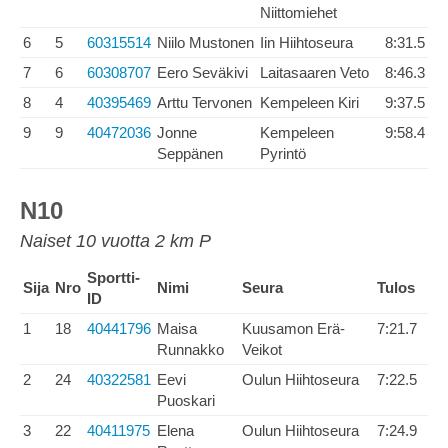
Niittomiehet
6
5
60315514
Niilo Mustonen
Iin Hiihtoseura
8:31.5
7
6
60308707
Eero Seväkivi
Laitasaaren Veto
8:46.3
8
4
40395469
Arttu Tervonen
Kempeleen Kiri
9:37.5
9
9
40472036
Jonne
Kempeleen
9:58.4
Seppänen
Pyrintö
N10
Naiset 10 vuotta 2 km P
Sportti-
Sija
Nro
Nimi
Seura
Tulos
ID
1
18
40441796
Maisa
Kuusamon Erä-
7:21.7
Runnakko
Veikot
2
24
40322581
Eevi
Oulun Hiihtoseura
7:22.5
Puoskari
3
22
40411975
Elena
Oulun Hiihtoseura
7:24.9