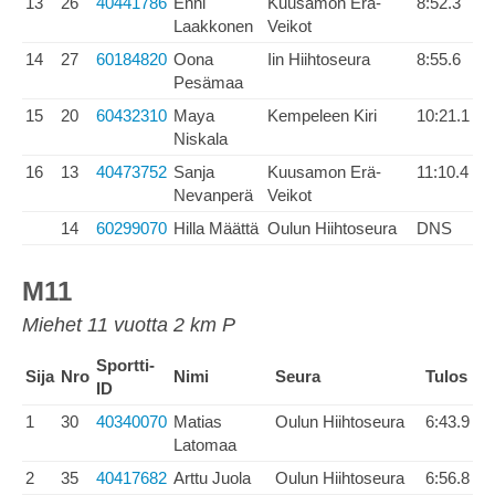
13
26
40441786
Enni
Kuusamon Erä-
8:52.3
Laakkonen
Veikot
14
27
60184820
Oona
Iin Hiihtoseura
8:55.6
Pesämaa
15
20
60432310
Maya
Kempeleen Kiri
10:21.1
Niskala
16
13
40473752
Sanja
Kuusamon Erä-
11:10.4
Nevanperä
Veikot
14
60299070
Hilla Määttä
Oulun Hiihtoseura
DNS
M11
Miehet 11 vuotta 2 km P
Sportti-
Sija
Nro
Nimi
Seura
Tulos
ID
1
30
40340070
Matias
Oulun Hiihtoseura
6:43.9
Latomaa
2
35
40417682
Arttu Juola
Oulun Hiihtoseura
6:56.8