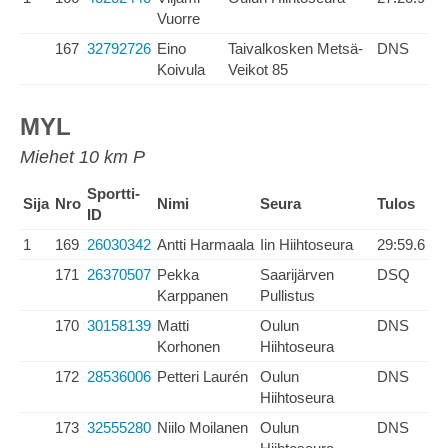
Vuorre
167
32792726
Eino
Taivalkosken Metsä-
DNS
Koivula
Veikot 85
MYL
Miehet 10 km P
Sportti-
Sija
Nro
Nimi
Seura
Tulos
ID
1
169
26030342
Antti Harmaala
Iin Hiihtoseura
29:59.6
171
26370507
Pekka
Saarijärven
DSQ
Karppanen
Pullistus
170
30158139
Matti
Oulun
DNS
Korhonen
Hiihtoseura
172
28536006
Petteri Laurén
Oulun
DNS
Hiihtoseura
173
32555280
Niilo Moilanen
Oulun
DNS