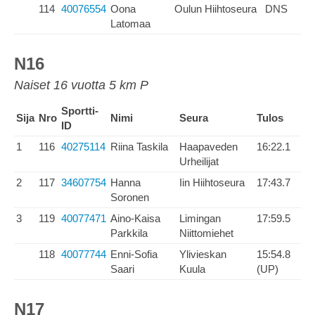
114
40076554
Oona
Oulun Hiihtoseura
DNS
Latomaa
N16
Naiset 16 vuotta 5 km P
Sportti-
Sija
Nro
Nimi
Seura
Tulos
ID
1
116
40275114
Riina Taskila
Haapaveden
16:22.1
Urheilijat
2
117
34607754
Hanna
Iin Hiihtoseura
17:43.7
Soronen
3
119
40077471
Aino-Kaisa
Limingan
17:59.5
Parkkila
Niittomiehet
118
40077744
Enni-Sofia
Ylivieskan
15:54.8
Saari
Kuula
(UP)
N17