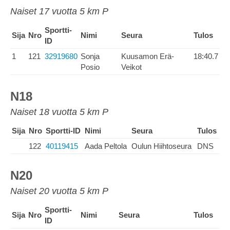
Naiset 17 vuotta 5 km P
Sportti-
Sija
Nro
Nimi
Seura
Tulos
ID
1
121
32919680
Sonja
Kuusamon Erä-
18:40.7
Posio
Veikot
N18
Naiset 18 vuotta 5 km P
Sija
Nro
Sportti-ID
Nimi
Seura
Tulos
122
40119415
Aada Peltola
Oulun Hiihtoseura
DNS
N20
Naiset 20 vuotta 5 km P
Sportti-
Sija
Nro
Nimi
Seura
Tulos
ID