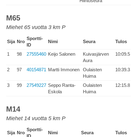
Hiihtoseura
M65
Miehet 65 vuotta 3 km P
Sportti-
Sija
Nro
Nimi
Seura
Tulos
ID
1
98
27555460
Keijo Salonen
Kuivasjärven
10:09.5
Aura
2
97
40154871
Martti Immonen
Oulaisten
10:39.3
Huima
3
99
27549227
Seppo Ranta-
Oulaisten
12:15.8
Eskola
Huima
M14
Miehet 14 vuotta 5 km P
Sportti-
Sija
Nro
Nimi
Seura
Tulos
ID