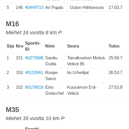
5
146
40449710
Ari Pajala
Oulun Hiihtoseura
17:03.7
M16
Miehet 16 vuotta 8 km P
Sportti-
Sija
Nro
Nimi
Seura
Tulos
ID
1
151
40275686
Santtu
Taivalkosken Metsä-
25:58.7
Outila
Veikot 85
2
153
40119561
Roope
Iin Urheilijat
26:53.7
Sassi
3
152
60178016
Eino
Kuusamon Erä-
27:53.8
Gretschel
Veikot
M35
Miehet 35 vuotta 10 km P
Sportti-