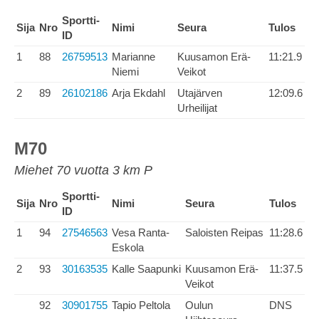
Sportti-
Sija
Nro
Nimi
Seura
Tulos
ID
1
88
26759513
Marianne
Kuusamon Erä-
11:21.9
Niemi
Veikot
2
89
26102186
Arja Ekdahl
Utajärven
12:09.6
Urheilijat
M70
Miehet 70 vuotta 3 km P
Sportti-
Sija
Nro
Nimi
Seura
Tulos
ID
1
94
27546563
Vesa Ranta-
Saloisten Reipas
11:28.6
Eskola
2
93
30163535
Kalle Saapunki
Kuusamon Erä-
11:37.5
Veikot
92
30901755
Tapio Peltola
Oulun
DNS