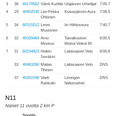
3
36
60170562
Väinö Kurttila
Utajärven Urheilijat
7:05.7
4
29
40452530
Leo-Pekka
Kuivasjärven Aura
7:08.5
Ohtonen
5
34
60315512
Lenni
Iin Hiihtoseura
7:40.7
Mustonen
6
32
40339464
Arno
Taivalkosken
8:00.5
Meskus
Metsä-Veikot 85
7
31
60234823
Heikki
Laitasaaren Veto
8:00.8
Seväkivi
33
40463260
Matias
Laitasaaren Veto
DNS
Tihinen
37
40261596
Veeti
Limingan
DNS
Rahkolin
Niittomiehet
N11
Naiset 11 vuotta 2 km P
Sportti-