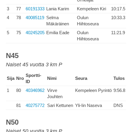
3
77
60191333
Lania Karim
Kempeleen Kiri
10:17.5
4
78
40085119
Selma
Oulun
10:33.3
Mäkäräinen
Hiihtoseura
5
75
40245205
Emilia Eade
Oulun
11:21.9
Hiihtoseura
N45
Naiset 45 vuotta 3 km P
Sportti-
Sija
Nro
Nimi
Seura
Tulos
ID
1
80
40346962
Virve
Kempeleen Pyrintö
9:56.8
Jouhten
81
40275772
Sari Kettunen
Yli-Iin Naseva
DNS
N50
Naiset 50 vuotta 3 km P