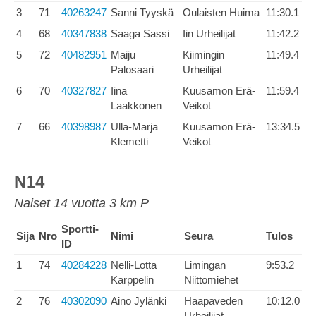
3
71
40263247
Sanni Tyyskä
Oulaisten Huima
11:30.1
4
68
40347838
Saaga Sassi
Iin Urheilijat
11:42.2
5
72
40482951
Maiju
Kiimingin
11:49.4
Palosaari
Urheilijat
6
70
40327827
Iina
Kuusamon Erä-
11:59.4
Laakkonen
Veikot
7
66
40398987
Ulla-Marja
Kuusamon Erä-
13:34.5
Klemetti
Veikot
N14
Naiset 14 vuotta 3 km P
Sportti-
Sija
Nro
Nimi
Seura
Tulos
ID
1
74
40284228
Nelli-Lotta
Limingan
9:53.2
Karppelin
Niittomiehet
2
76
40302090
Aino Jylänki
Haapaveden
10:12.0
Urheilijat