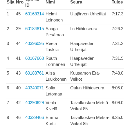
Sija
Nro
Nimi
Seura
Tulos
ID
1
45
60168314
Helmi
Utajärven Urheilijat
7:17.3
Leinonen
2
39
60184815
Saaga
Iin Hiihtoseura
7:26.2
Pesämaa
3
44
40396095
Reeta
Haapaveden
7:31.2
Taskila
Urheilijat
4
41
60167668
Ruuth
Haapaveden
7:31.9
Törmänen
Urheilijat
5
43
60183761
Alisa
Kuusamon Erä-
7:48.0
Luukkonen
Veikot
6
40
40340071
Sofia
Oulun Hiihtoseura
8:05.0
Latomaa
7
42
40290629
Venla
Taivalkosken Metsä-
8:09.0
Kivelä
Veikot 85
8
46
40339466
Emma
Taivalkosken Metsä-
8:35.0
Kurtti
Veikot 85