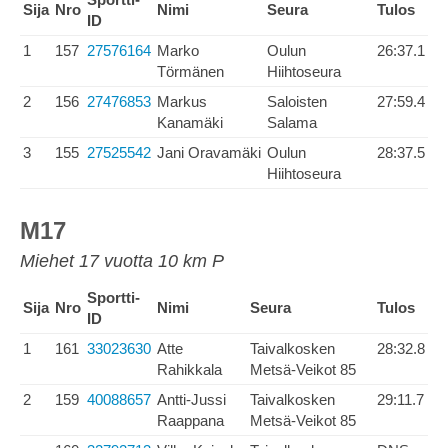
Sija
Nro
Nimi
Seura
Tulos
ID
1
157
27576164
Marko
Oulun
26:37.1
Törmänen
Hiihtoseura
2
156
27476853
Markus
Saloisten
27:59.4
Kanamäki
Salama
3
155
27525542
Jani Oravamäki
Oulun
28:37.5
Hiihtoseura
M17
Miehet 17 vuotta 10 km P
Sportti-
Sija
Nro
Nimi
Seura
Tulos
ID
1
161
33023630
Atte
Taivalkosken
28:32.8
Rahikkala
Metsä-Veikot 85
2
159
40088657
Antti-Jussi
Taivalkosken
29:11.7
Raappana
Metsä-Veikot 85