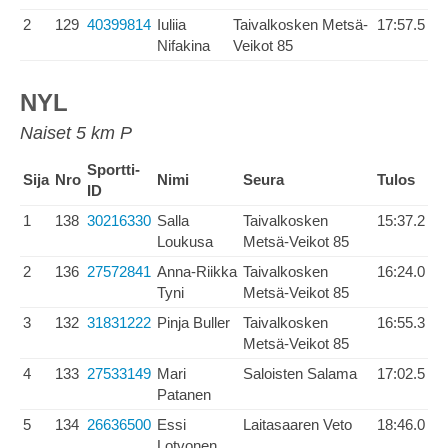
2
129
40399814
Iuliia
Taivalkosken Metsä-
17:57.5
Nifakina
Veikot 85
NYL
Naiset 5 km P
Sportti-
Sija
Nro
Nimi
Seura
Tulos
ID
1
138
30216330
Salla
Taivalkosken
15:37.2
Loukusa
Metsä-Veikot 85
2
136
27572841
Anna-Riikka
Taivalkosken
16:24.0
Tyni
Metsä-Veikot 85
3
132
31831222
Pinja Buller
Taivalkosken
16:55.3
Metsä-Veikot 85
4
133
27533149
Mari
Saloisten Salama
17:02.5
Patanen
5
134
26636500
Essi
Laitasaaren Veto
18:46.0
Lotvonen