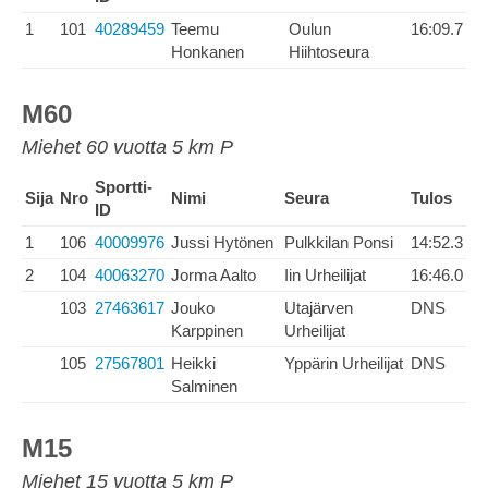
1
101
40289459
Teemu
Oulun
16:09.7
Honkanen
Hiihtoseura
M60
Miehet 60 vuotta 5 km P
Sportti-
Sija
Nro
Nimi
Seura
Tulos
ID
1
106
40009976
Jussi Hytönen
Pulkkilan Ponsi
14:52.3
2
104
40063270
Jorma Aalto
Iin Urheilijat
16:46.0
103
27463617
Jouko
Utajärven
DNS
Karppinen
Urheilijat
105
27567801
Heikki
Yppärin Urheilijat
DNS
Salminen
M15
Miehet 15 vuotta 5 km P