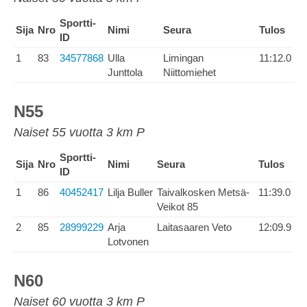
Sportti-
Sija
Nro
Nimi
Seura
Tulos
ID
1
83
34577868
Ulla
Limingan
11:12.0
Junttola
Niittomiehet
N55
Naiset 55 vuotta 3 km P
Sportti-
Sija
Nro
Nimi
Seura
Tulos
ID
1
86
40452417
Lilja Buller
Taivalkosken Metsä-
11:39.0
Veikot 85
2
85
28999229
Arja
Laitasaaren Veto
12:09.9
Lotvonen
N60
Naiset 60 vuotta 3 km P