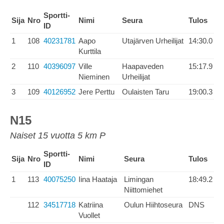
Sportti-
Sija
Nro
Nimi
Seura
Tulos
ID
1
108
40231781
Aapo
Utajärven Urheilijat
14:30.0
Kurttila
2
110
40396097
Ville
Haapaveden
15:17.9
Nieminen
Urheilijat
3
109
40126952
Jere Perttu
Oulaisten Taru
19:00.3
N15
Naiset 15 vuotta 5 km P
Sportti-
Sija
Nro
Nimi
Seura
Tulos
ID
1
113
40075250
Iina Haataja
Limingan
18:49.2
Niittomiehet
112
34517718
Katriina
Oulun Hiihtoseura
DNS
Vuollet