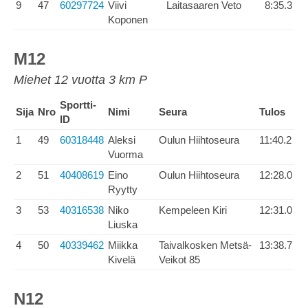
9
47
60297724
Viivi
Laitasaaren Veto
8:35.3
Koponen
M12
Miehet 12 vuotta 3 km P
Sportti-
Sija
Nro
Nimi
Seura
Tulos
ID
1
49
60318448
Aleksi
Oulun Hiihtoseura
11:40.2
Vuorma
2
51
40408619
Eino
Oulun Hiihtoseura
12:28.0
Ryytty
3
53
40316538
Niko
Kempeleen Kiri
12:31.0
Liuska
4
50
40339462
Miikka
Taivalkosken Metsä-
13:38.7
Kivelä
Veikot 85
N12