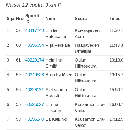
Naiset 12 vuotta 3 km P
Sportti-
Sija
Nro
Nimi
Seura
Tulos
ID
1
57
40417749
Emilia
Kuivasjärven
11:30.1
Hakasalmi
Aura
2
60
40396094
Vilja Pekkala
Haapaveden
11:43.3
Urheilijat
3
61
40229174
Helmiina
Oulun
13:13.0
Similä
Hiihtoseura
4
59
40349536
Alina Kyllönen
Oulun
13:15.7
Hiihtoseura
5
56
40229191
Aleksandra
Oulun
15:50.1
Ervasti
Hiihtoseura
6
55
60326627
Emma
Kuusamon Erä-
16:08.7
Pitkänen
Veikot
7
58
40195140
Ea Kallunki
Kuusamon Erä-
17:12.9
Veikot