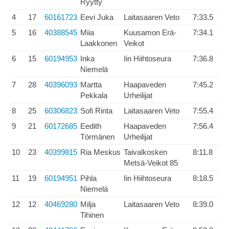
Ryytty
4
17
60161723
Eevi Juka
Laitasaaren Veto
7:33.5
5
16
40388545
Miia
Kuusamon Erä-
7:34.1
Laakkonen
Veikot
6
15
60194953
Inka
Iin Hiihtoseura
7:36.8
Niemelä
7
28
40396093
Martta
Haapaveden
7:45.2
Pekkala
Urheilijat
8
25
60306823
Sofi Rinta
Laitasaaren Veto
7:55.4
9
21
60172685
Eedith
Haapaveden
7:56.4
Törmänen
Urheilijat
10
23
40399815
Ria Meskus
Taivalkosken
8:11.8
Metsä-Veikot 85
11
19
60194951
Pihla
Iin Hiihtoseura
8:18.5
Niemelä
12
12
40469280
Milja
Laitasaaren Veto
8:39.0
Tihinen