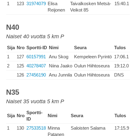
1
123
31974079
Elisa
Taivalkosken Metsä-
15:40.1
Reijonen
Veikot 85
N40
Naiset 40 vuotta 5 km P
Sija
Nro
Sportti-ID
Nimi
Seura
Tulos
1
127
60157991
Anu Skog
Kempeleen Pyrintö
17:06.1
2
125
40278407
Niina Jaako
Oulun Hiihtoseura
19:12.0
126
27456190
Anu Junnila
Oulun Hiihtoseura
DNS
N35
Naiset 35 vuotta 5 km P
Sportti-
Sija
Nro
Nimi
Seura
Tulos
ID
1
130
27533518
Minna
Saloisten Salama
17:15.9
Patanen