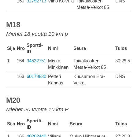
160
32792713
Vilho Koivula
Taivalkosken
DNS
Metsä-Veikot 85
M18
Miehet 18 vuotta 10 km p
Sportti-
Sija
Nro
Nimi
Seura
Tulos
ID
1
164
34532751
Miska
Taivalkosken
30:29.5
Minkkinen
Metsä-Veikot 85
163
60179830
Petteri
Kuusamon Erä-
DNS
Kangas
Veikot
M20
Miehet 20 vuotta 10 km P
Sportti-
Sija
Nro
Nimi
Seura
Tulos
ID
1
166
40202440
Viljami
Oulun Hiihtoseura
27:20.9