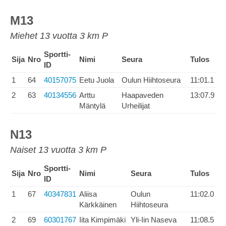
M13
Miehet 13 vuotta 3 km P
Sportti-
Sija
Nro
Nimi
Seura
Tulos
ID
1
64
40157075
Eetu Juola
Oulun Hiihtoseura
11:01.1
2
63
40134556
Arttu
Haapaveden
13:07.9
Mäntylä
Urheilijat
N13
Naiset 13 vuotta 3 km P
Sportti-
Sija
Nro
Nimi
Seura
Tulos
ID
1
67
40347831
Aliisa
Oulun
11:02.0
Kärkkäinen
Hiihtoseura
2
69
60301767
Iita Kimpimäki
Yli-Iin Naseva
11:08.5