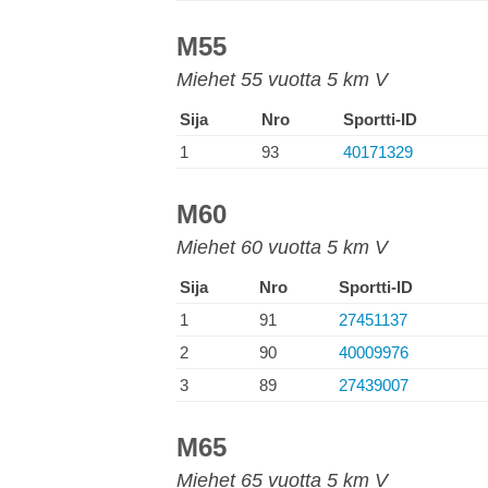
M55
Miehet 55 vuotta 5 km V
Sija
Nro
Sportti-ID
1
93
40171329
M60
Miehet 60 vuotta 5 km V
Sija
Nro
Sportti-ID
1
91
27451137
2
90
40009976
3
89
27439007
M65
Miehet 65 vuotta 5 km V