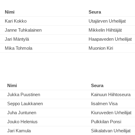
Nimi
Seura
Kari Kokko
Utajärven Urheilijat
Janne Tuhkalainen
Mikkelin Hiihtäjät
Jari Mäntylä
Haapaveden Urheilijat
Mika Tohmola
Muonion Kiri
Nimi
Seura
Jukka Puustinen
Kainuun Hiihtoseura
Seppo Laukkanen
Iisalmen Visa
Juha Juntunen
Kiuruveden Urheilijat
Jouko Helenius
Pulkkilan Ponsi
Jari Kamula
Siikalatvan Urheilijat