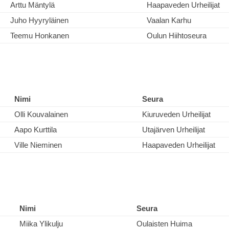
Arttu Mäntylä
Haapaveden Urheilijat
Juho Hyyryläinen
Vaalan Karhu
Teemu Honkanen
Oulun Hiihtoseura
Nimi
Seura
Olli Kouvalainen
Kiuruveden Urheilijat
Aapo Kurttila
Utajärven Urheilijat
Ville Nieminen
Haapaveden Urheilijat
Nimi
Seura
Miika Ylikulju
Oulaisten Huima