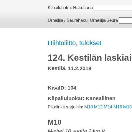
Kilpailuhaku:
Hakusana
Urheilija / Seurahaku:
Urheilija/Seura
Hiihtoliitto, tulokset
124. Kestilän laskia
Kestilä, 11.2.2018
KisaID: 104
Kilpailuluokat: Kansallinen
Pikalinkit sarjoihin:
M10
M12
M14
M16
M18
M10
Miehet 10 vuotta 2 km V