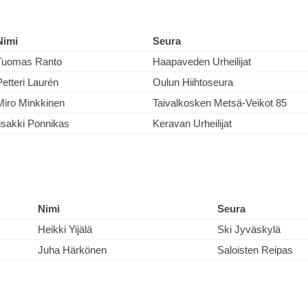
Nimi
Seura
Tuomas Ranto
Haapaveden Urheilijat
Petteri Laurén
Oulun Hiihtoseura
Miro Minkkinen
Taivalkosken Metsä-Veikot 85
Iisakki Ponnikas
Keravan Urheilijat
Nimi
Seura
Heikki Yijälä
Ski Jyväskylä
Juha Härkönen
Saloisten Reipas