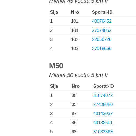
Miehet 45 vuotta 5 km V
Sija
Nro
Sportti-ID
1
101
40076452
2
104
27574852
3
102
22656720
4
103
27016666
M50
Miehet 50 vuotta 5 km V
Sija
Nro
Sportti-ID
1
98
31874072
2
95
27498080
3
97
40143037
4
96
40138501
5
99
31032869