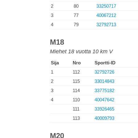
2
80
33250717
3
77
40067212
4
79
32792713
M18
Miehet 18 vuotta 10 km V
Sija
Nro
Sportti-ID
1
112
32792726
2
115
33014843
3
114
33775182
4
110
40047642
111
33926465
113
40009793
M20