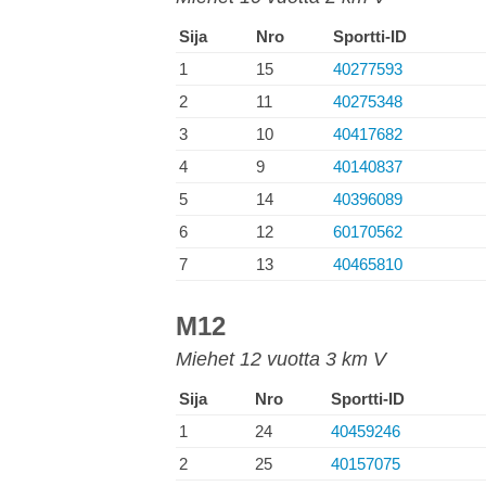
Sija
Nro
Sportti-ID
1
15
40277593
2
11
40275348
3
10
40417682
4
9
40140837
5
14
40396089
6
12
60170562
7
13
40465810
M12
Miehet 12 vuotta 3 km V
Sija
Nro
Sportti-ID
1
24
40459246
2
25
40157075