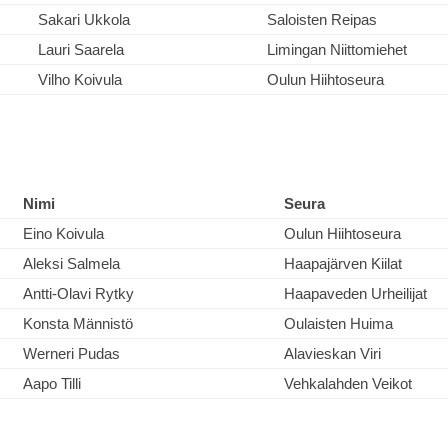
Sakari Ukkola
Saloisten Reipas
Lauri Saarela
Limingan Niittomiehet
Vilho Koivula
Oulun Hiihtoseura
Nimi
Seura
Eino Koivula
Oulun Hiihtoseura
Aleksi Salmela
Haapajärven Kiilat
Antti-Olavi Rytky
Haapaveden Urheilijat
Konsta Männistö
Oulaisten Huima
Werneri Pudas
Alavieskan Viri
Aapo Tilli
Vehkalahden Veikot