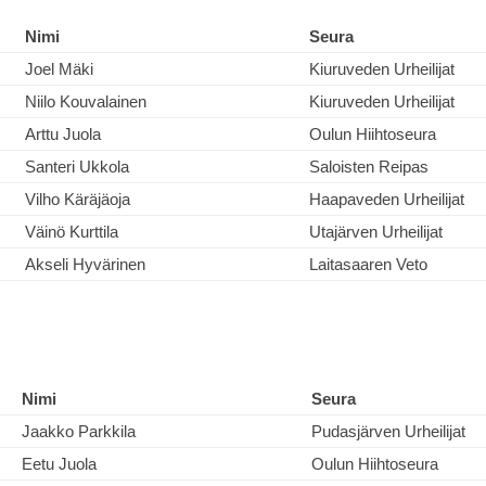
Nimi
Seura
Joel Mäki
Kiuruveden Urheilijat
Niilo Kouvalainen
Kiuruveden Urheilijat
Arttu Juola
Oulun Hiihtoseura
Santeri Ukkola
Saloisten Reipas
Vilho Käräjäoja
Haapaveden Urheilijat
Väinö Kurttila
Utajärven Urheilijat
Akseli Hyvärinen
Laitasaaren Veto
Nimi
Seura
Jaakko Parkkila
Pudasjärven Urheilijat
Eetu Juola
Oulun Hiihtoseura