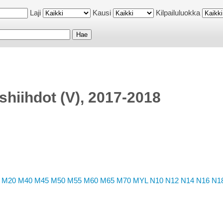
Laji
Kausi
Kilpailuluokka
ishiihdot (V), 2017-2018
M20
M40
M45
M50
M55
M60
M65
M70
MYL
N10
N12
N14
N16
N1