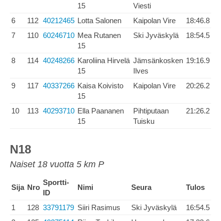
15
Viesti
6
112
40212465
Lotta Salonen
Kaipolan Vire
18:46.8
7
110
60246710
Mea Rutanen
Ski Jyväskylä
18:54.5
15
8
114
40248266
Karoliina Hirvelä
Jämsänkosken
19:16.9
15
Ilves
9
117
40337266
Kaisa Koivisto
Kaipolan Vire
20:26.2
15
10
113
40293710
Ella Paananen
Pihtiputaan
21:26.2
15
Tuisku
N18
Naiset 18 vuotta 5 km P
Sportti-
Sija
Nro
Nimi
Seura
Tulos
ID
1
128
33791179
Siiri Rasimus
Ski Jyväskylä
16:54.5