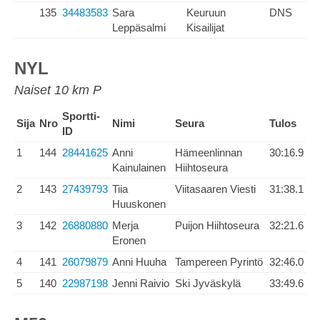
135
34483583
Sara
Keuruun
DNS
Leppäsalmi
Kisailijat
NYL
Naiset 10 km P
Sportti-
Sija
Nro
Nimi
Seura
Tulos
ID
1
144
28441625
Anni
Hämeenlinnan
30:16.9
Kainulainen
Hiihtoseura
2
143
27439793
Tiia
Viitasaaren Viesti
31:38.1
Huuskonen
3
142
26880880
Merja
Puijon Hiihtoseura
32:21.6
Eronen
4
141
26079879
Anni Huuha
Tampereen Pyrintö
32:46.0
5
140
22987198
Jenni Raivio
Ski Jyväskylä
33:49.6