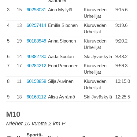
Saaranen
3
15
60298081
Aino Myllylä
Kiuruveden
9:15.6
Urheilijat
4
13
60297414
Emilia Siponen
Kiuruveden
9:19.6
Urheilijat
5
19
60188949
Anna Siponen
Kiuruveden
9:20.2
Urheilijat
6
14
40382780
Aada Suutari
Ski Jyväskylä
9:48.2
7
17
40284212
Enni Pennanen
Kiuruveden
9:59.3
Urheilijat
8
11
60193858
Silja Auvinen
Kiuruveden
10:15.0
Urheilijat
9
18
60168112
Alisa Äyrämö
Ski Jyväskylä
12:25.5
M10
Miehet 10 vuotta 2 km P
Sportti-