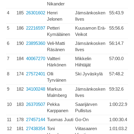
Nikander
4
185
26301602
Henri
Jämsänkosken
55:43.9
Jelonen
Ilves
5
186
22216597
Petteri
Kuusamon Erä-
55:56.6
Kymäläinen
Veikot
6
190
23895360
Veli-Matti
Jämsänkosken
56:14.7
Räsänen
Ilves
7
184
40067270
Valtteri
Mikkelin
57:00.0
Härkönen
Hiihtäjät
8
174
27572401
Olli
Ski Jyväskylä
57:48.2
Tyrväinen
9
182
34100248
Markus
Jämsänkosken
59:32.6
Malmberg
Ilves
10
183
26370507
Pekka
Saarijärven
1:00:22.9
Karppanen
Pullistus
11
178
27457144
Tuomas Juuti
Go-On
1:00:30.4
12
181
27438354
Toni
Viitasaaren
1:01:03.2