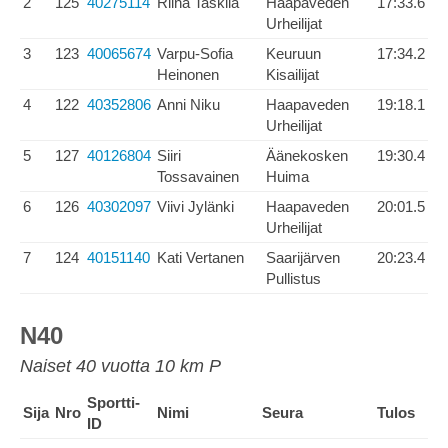
2
125
40275114
Riina Taskila
Haapaveden
17:33.6
Urheilijat
3
123
40065674
Varpu-Sofia
Keuruun
17:34.2
Heinonen
Kisailijat
4
122
40352806
Anni Niku
Haapaveden
19:18.1
Urheilijat
5
127
40126804
Siiri
Äänekosken
19:30.4
Tossavainen
Huima
6
126
40302097
Viivi Jylänki
Haapaveden
20:01.5
Urheilijat
7
124
40151140
Kati Vertanen
Saarijärven
20:23.4
Pullistus
N40
Naiset 40 vuotta 10 km P
Sportti-
Sija
Nro
Nimi
Seura
Tulos
ID