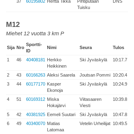
37
60195802
Hertta Tikka
Pihtiputaan
DNS
Tuisku
M12
Miehet 12 vuotta 3 km P
Sportti-
Sija
Nro
Nimi
Seura
Tulos
ID
1
46
40408181
Herkko
Ski Jyväskylä
10:17.7
Heikkinen
2
43
60166263
Aleksi Saarela
Joutsan Pommi
10:20.4
3
44
60177170
Kasper
Ski Jyväskylä
10:24.9
Ekonoja
4
51
60169312
Miska
Viitasaaren
10:39.8
Hokajärvi
Viesti
5
42
40381925
Eemeli Suutari
Ski Jyväskylä
10:47.8
6
49
40340070
Matias
Vetelin Urheilijat
10:49.5
Latomaa