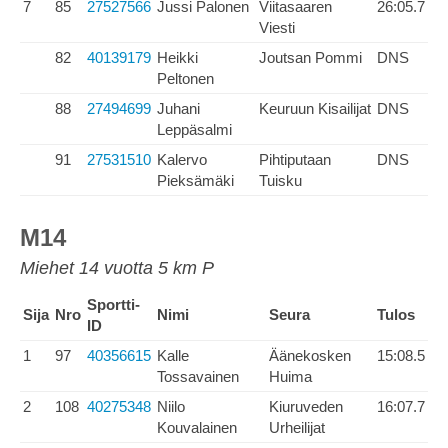
7
85
27527566
Jussi Palonen
Viitasaaren
26:05.7
Viesti
82
40139179
Heikki
Joutsan Pommi
DNS
Peltonen
88
27494699
Juhani
Keuruun Kisailijat
DNS
Leppäsalmi
91
27531510
Kalervo
Pihtiputaan
DNS
Pieksämäki
Tuisku
M14
Miehet 14 vuotta 5 km P
Sportti-
Sija
Nro
Nimi
Seura
Tulos
ID
1
97
40356615
Kalle
Äänekosken
15:08.5
Tossavainen
Huima
2
108
40275348
Niilo
Kiuruveden
16:07.7
Kouvalainen
Urheilijat