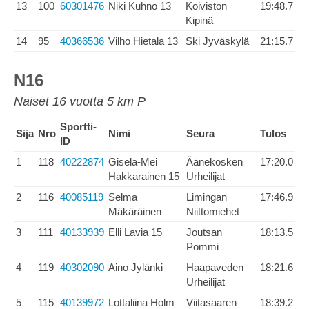
13
100
60301476
Niki Kuhno 13
Koiviston
19:48.7
Kipinä
14
95
40366536
Vilho Hietala 13
Ski Jyväskylä
21:15.7
N16
Naiset 16 vuotta 5 km P
Sportti-
Sija
Nro
Nimi
Seura
Tulos
ID
1
118
40222874
Gisela-Mei
Äänekosken
17:20.0
Hakkarainen 15
Urheilijat
2
116
40085119
Selma
Limingan
17:46.9
Mäkäräinen
Niittomiehet
3
111
40133939
Elli Lavia 15
Joutsan
18:13.5
Pommi
4
119
40302090
Aino Jylänki
Haapaveden
18:21.6
Urheilijat
5
115
40139972
Lottaliina Holm
Viitasaaren
18:39.2