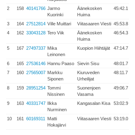
2
158
40141766
Jarmo
Äänekosken
45:42.1
Kuorinki
Huima
3
164
27512814
Ville Muittari
Viitasaaren Viesti
45:53.8
4
162
33043128
Tero Viik
Äänekosken
46:54.3
Huima
5
167
27497337
Mika
Kuopion Hiihtäjät
47:14.7
Leinonen
6
165
27536146
Hannu Paaso
Sievin Sisu
48:01.7
7
160
27565007
Markku
Kiuruveden
48:11.7
Siponen
Urheilijat
8
159
28951254
Tommi
Suonenjoen
49:06.7
Nissinen
Vasama
9
163
40331747
Ilkka
Kangasalan Kisa
53:02.9
Nurminen
10
161
60169311
Matti
Viitasaaren Viesti
53:19.0
Hokajärvi