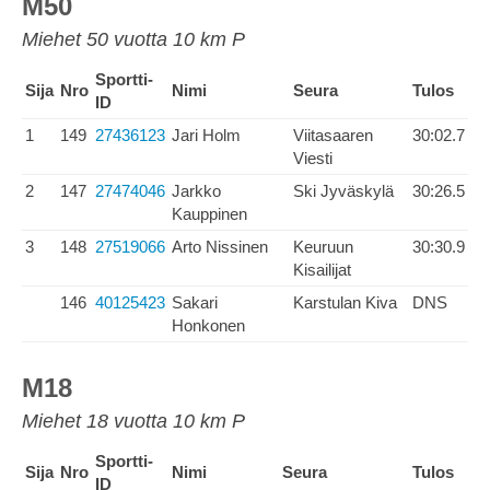
M50
Miehet 50 vuotta 10 km P
Sportti-
Sija
Nro
Nimi
Seura
Tulos
ID
1
149
27436123
Jari Holm
Viitasaaren
30:02.7
Viesti
2
147
27474046
Jarkko
Ski Jyväskylä
30:26.5
Kauppinen
3
148
27519066
Arto Nissinen
Keuruun
30:30.9
Kisailijat
146
40125423
Sakari
Karstulan Kiva
DNS
Honkonen
M18
Miehet 18 vuotta 10 km P
Sportti-
Sija
Nro
Nimi
Seura
Tulos
ID