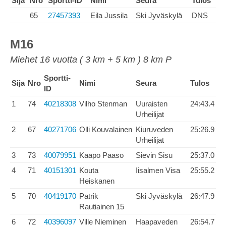
Sija
Nro
Sportti-ID
Nimi
Seura
Tulos
65
27457393
Eila Jussila
Ski Jyväskylä
DNS
M16
Miehet 16 vuotta ( 3 km + 5 km ) 8 km P
Sportti-
Sija
Nro
Nimi
Seura
Tulos
ID
1
74
40218308
Vilho Stenman
Uuraisten
24:43.4
Urheilijat
2
67
40271706
Olli Kouvalainen
Kiuruveden
25:26.9
Urheilijat
3
73
40079951
Kaapo Paaso
Sievin Sisu
25:37.0
4
71
40151301
Kouta
Iisalmen Visa
25:55.2
Heiskanen
5
70
40419170
Patrik
Ski Jyväskylä
26:47.9
Rautiainen 15
6
72
40396097
Ville Nieminen
Haapaveden
26:54.7