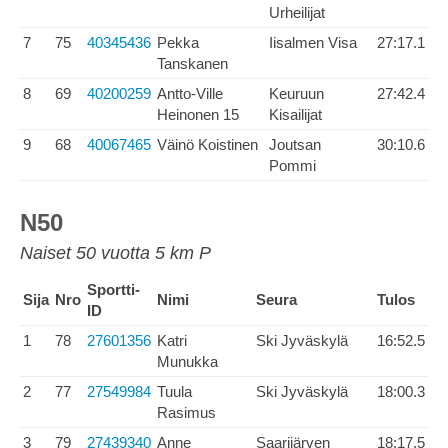
Urheilijat
7
75
40345436
Pekka
Iisalmen Visa
27:17.1
Tanskanen
8
69
40200259
Antto-Ville
Keuruun
27:42.4
Heinonen 15
Kisailijat
9
68
40067465
Väinö Koistinen
Joutsan
30:10.6
Pommi
N50
Naiset 50 vuotta 5 km P
Sportti-
Sija
Nro
Nimi
Seura
Tulos
ID
1
78
27601356
Katri
Ski Jyväskylä
16:52.5
Munukka
2
77
27549984
Tuula
Ski Jyväskylä
18:00.3
Rasimus
3
79
27439340
Anne
Saarijärven
18:17.5