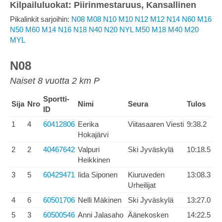
Kilpailuluokat: Piirinmestaruus, Kansallinen
Pikalinkit sarjoihin:
N08
M08
N10
M10
N12
M12
N14
N60
M16
N50
M60
M14
N16
N18
N40
N20
NYL
M50
M18
M40
M20
MYL
N08
Naiset 8 vuotta 2 km P
Sportti-
Sija
Nro
Nimi
Seura
Tulos
ID
1
4
60412806
Eerika
Viitasaaren Viesti
9:38.2
Hokajärvi
2
2
40467642
Valpuri
Ski Jyväskylä
10:18.5
Heikkinen
3
5
60429471
Iida Siponen
Kiuruveden
13:08.3
Urheilijat
4
6
60501706
Nelli Mäkinen
Ski Jyväskylä
13:27.0
5
3
60500546
Anni Jalasaho
Äänekosken
14:22.5