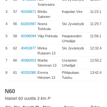
Soanvaara
3
57
40336871
Minttu
Kaipolan Vire
11:23.1
Salonen
4
56
60283987
Noora
Ski Jyväskylä
11:29.7
Torkkola
5
58
40396094
Vilja Pekkala
Haapaveden
11:58.1
Urheilijat
6
62
40453877
Minka
Ski Jyväskylä
12:32.4
Rutanen 13
7
60
40360553
Martta
Uuraisten
12:50.2
Stenman 13
Urheilijat
8
61
40352080
Emma
Pihtiputaan
13:42.4
Hiironen 13
Tuisku
N60
Naiset 60 vuotta 3 km P