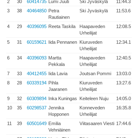
2
30
60414735
Lumi Juuti
Ski Jyväskylä
11:44.3
3
38
40464850
Petra
Ski Jyväskylä
11:53.6
Rautiainen
4
29
40396095
Reeta Taskila
Haapaveden
12:08.5
Urheilijat
5
31
60159621
Iida Pennanen
Kiuruveden
12:34.1
Urheilijat
6
34
40396093
Martta
Haapaveden
12:40.5
Pekkala
Urheilijat
7
33
40412455
Iida Lavia
Joutsan Pommi
13:03.0
8
28
60339194
Pihla
Kiuruveden
13:27.6
Jaaranen
Urheilijat
9
32
60309894
Inka Kuningas
Keiteleen Nuju
14:05.0
10
35
60298537
Jennika
Konneveden
16:35.8
Hopponen
Urheilijat
11
39
60501649
Emilia
Viitasaaren Viesti
17:44.6
Vehniäinen