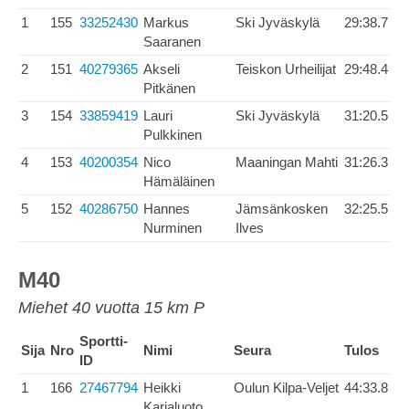
1
155
33252430
Markus
Ski Jyväskylä
29:38.7
Saaranen
2
151
40279365
Akseli
Teiskon Urheilijat
29:48.4
Pitkänen
3
154
33859419
Lauri
Ski Jyväskylä
31:20.5
Pulkkinen
4
153
40200354
Nico
Maaningan Mahti
31:26.3
Hämäläinen
5
152
40286750
Hannes
Jämsänkosken
32:25.5
Nurminen
Ilves
M40
Miehet 40 vuotta 15 km P
Sportti-
Sija
Nro
Nimi
Seura
Tulos
ID
1
166
27467794
Heikki
Oulun Kilpa-Veljet
44:33.8
Karjaluoto