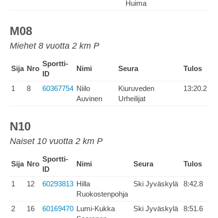
Huima
M08
Miehet 8 vuotta 2 km P
Sportti-
Sija
Nro
Nimi
Seura
Tulos
ID
1
8
60367754
Niilo
Kiuruveden
13:20.2
Auvinen
Urheilijat
N10
Naiset 10 vuotta 2 km P
Sportti-
Sija
Nro
Nimi
Seura
Tulos
ID
1
12
60293813
Hilla
Ski Jyväskylä
8:42.8
Ruokostenpohja
2
16
60169470
Lumi-Kukka
Ski Jyväskylä
8:51.6