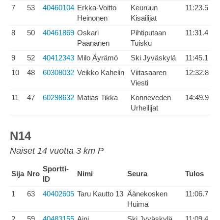
7
53
40460104
Erkka-Voitto
Keuruun
11:23.5
Heinonen
Kisailijat
8
50
40461869
Oskari
Pihtiputaan
11:31.4
Paananen
Tuisku
9
52
40412343
Milo Äyrämö
Ski Jyväskylä
11:45.1
10
48
60308032
Veikko Kahelin
Viitasaaren
12:32.8
Viesti
11
47
60298632
Matias Tikka
Konneveden
14:49.9
Urheilijat
N14
Naiset 14 vuotta 3 km P
Sportti-
Sija
Nro
Nimi
Seura
Tulos
ID
1
63
40402605
Taru Kautto 13
Äänekosken
11:06.7
Huima
2
59
40483155
Aini
Ski Jyväskylä
11:09.4