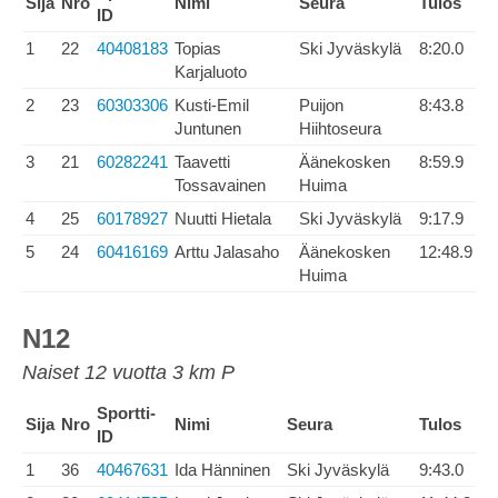
Sija
Nro
Nimi
Seura
Tulos
ID
1
22
40408183
Topias
Ski Jyväskylä
8:20.0
Karjaluoto
2
23
60303306
Kusti-Emil
Puijon
8:43.8
Juntunen
Hiihtoseura
3
21
60282241
Taavetti
Äänekosken
8:59.9
Tossavainen
Huima
4
25
60178927
Nuutti Hietala
Ski Jyväskylä
9:17.9
5
24
60416169
Arttu Jalasaho
Äänekosken
12:48.9
Huima
N12
Naiset 12 vuotta 3 km P
Sportti-
Sija
Nro
Nimi
Seura
Tulos
ID
1
36
40467631
Ida Hänninen
Ski Jyväskylä
9:43.0