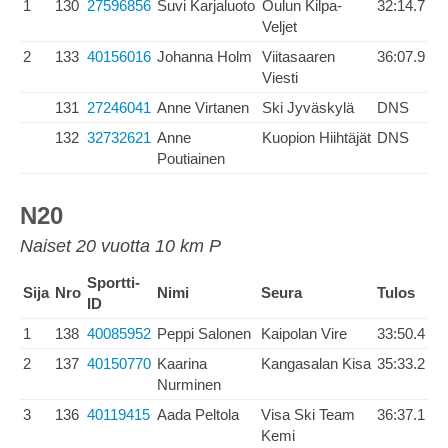
1
130
27596856
Suvi Karjaluoto
Oulun Kilpa-
32:14.7
Veljet
2
133
40156016
Johanna Holm
Viitasaaren
36:07.9
Viesti
131
27246041
Anne Virtanen
Ski Jyväskylä
DNS
132
32732621
Anne
Kuopion Hiihtäjät
DNS
Poutiainen
N20
Naiset 20 vuotta 10 km P
Sportti-
Sija
Nro
Nimi
Seura
Tulos
ID
1
138
40085952
Peppi Salonen
Kaipolan Vire
33:50.4
2
137
40150770
Kaarina
Kangasalan Kisa
35:33.2
Nurminen
3
136
40119415
Aada Peltola
Visa Ski Team
36:37.1
Kemi