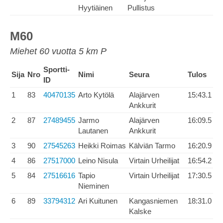
Hyytiäinen
Pullistus
M60
Miehet 60 vuotta 5 km P
Sportti-
Sija
Nro
Nimi
Seura
Tulos
ID
1
83
40470135
Arto Kytölä
Alajärven
15:43.1
Ankkurit
2
87
27489455
Jarmo
Alajärven
16:09.5
Lautanen
Ankkurit
3
90
27545263
Heikki Roimas
Kälviän Tarmo
16:20.9
4
86
27517000
Leino Nisula
Virtain Urheilijat
16:54.2
5
84
27516616
Tapio
Virtain Urheilijat
17:30.5
Nieminen
6
89
33794312
Ari Kuitunen
Kangasniemen
18:31.0
Kalske