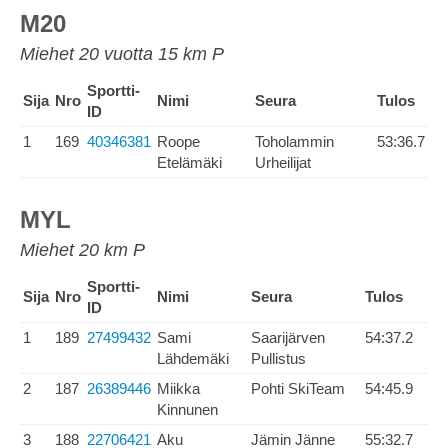
M20
Miehet 20 vuotta 15 km P
Sportti-
Sija
Nro
Nimi
Seura
Tulos
ID
1
169
40346381
Roope
Toholammin
53:36.7
Etelämäki
Urheilijat
MYL
Miehet 20 km P
Sportti-
Sija
Nro
Nimi
Seura
Tulos
ID
1
189
27499432
Sami
Saarijärven
54:37.2
Lähdemäki
Pullistus
2
187
26389446
Miikka
Pohti SkiTeam
54:45.9
Kinnunen
3
188
22706421
Aku
Jämin Jänne
55:32.7