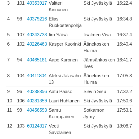
3
101
40353917
Valtteri
Ski Jyväskylä
16:22.4
Kinnunen
4
98
40379216
Elias
Ski Jyväskylä
16:34.8
Ruokostenpohja
5
107
40343733
Iiro Säisä
Iisalmen Visa
16:37.4
6
102
40226463
Kasper Kuorinki
Äänekosken
16:40.4
Huima
7
94
40465181
Aapo Kuronen
Jämsänkosken
16:41.7
Ilves
8
104
40411804
Aleksi Jalasaho
Äänekosken
17:05.3
13
Huima
9
96
40238396
Aatu Paaso
Sievin Sisu
17:32.2
10
106
40281359
Lauri Huhtanen
Ski Jyväskylä
17:50.6
11
99
40456593
Samu
Sotkamon
17:53.1
Kemppainen
Jymy
12
103
60124817
Veeti
Ski Jyväskylä
18:08.7
Savolainen