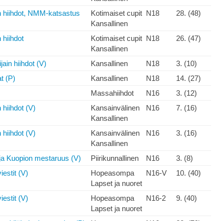
 hiihdot, NMM-katsastus
Kotimaiset cupit
N18
28. (48)
Kansallinen
hiihdot
Kotimaiset cupit
N18
26. (47)
Kansallinen
ain hiihdot (V)
Kansallinen
N18
3. (10)
t (P)
Kansallinen
N18
14. (27)
Massahiihdot
N16
3. (12)
 hiihdot (V)
Kansainvälinen
N16
7. (16)
Kansallinen
 hiihdot (V)
Kansainvälinen
N16
3. (16)
Kansallinen
ja Kuopion mestaruus (V)
Piirikunnallinen
N16
3. (8)
stit (V)
Hopeasompa
N16-V
10. (40)
Lapset ja nuoret
stit (V)
Hopeasompa
N16-2
9. (40)
Lapset ja nuoret