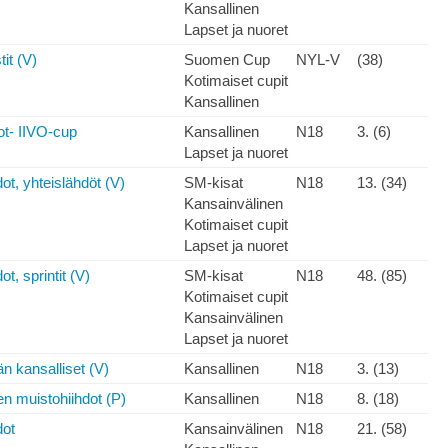
Kansallinen
Lapset ja nuoret
tit (V)
Suomen Cup
NYL-V
(38)
Kotimaiset cupit
Kansallinen
ot- IIVO-cup
Kansallinen
N18
3. (6)
Lapset ja nuoret
ot, yhteislähdöt (V)
SM-kisat
N18
13. (34)
Kansainvälinen
Kotimaiset cupit
Lapset ja nuoret
t, sprintit (V)
SM-kisat
N18
48. (85)
Kotimaiset cupit
Kansainvälinen
Lapset ja nuoret
n kansalliset (V)
Kansallinen
N18
3. (13)
en muistohiihdot (P)
Kansallinen
N18
8. (18)
dot
Kansainvälinen
N18
21. (58)