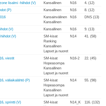
one Iisalmi -hiihdot (V)
Kansallinen
N16
4. (12)
dot (P)
Kansallinen
N16
8. (12)
2016
Kansainvälinen
N16
DNS (13)
Kansallinen
ihdot (V)
Kansallinen
N16
9. (13)
iihdot (V)
SM-kisat
N14
41. (58)
Ranking
Kansallinen
Lapset ja nuoret
, viestit
SM-kisat
N16-2
22. (45)
Hopeasompa
Kansallinen
Lapset ja nuoret
, väliaikalähtö (P)
SM-kisat
N14
55. (98)
Hopeasompa
Kansallinen
Lapset ja nuoret
 sprintti (V)
SM-kisat
N14_K
116. (132)