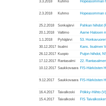
3.3.2018
Kuhmo
Hopeasomman hen
2.3.2018
Kuhmo
Hopeasomman spr
25.2.2018
Sonkajärvi
Pahkan hiihdot (
20.1.2018
Valtimo
Aarne Halosen mu
1.1.2018
Pyhäjärvi
53. Honkavuoren 
30.12.2017
Iisalmi
Kans. Iisalmen V
26.12.2017
Kuopio
Puijon hiihdot, 
17.12.2017
Rantasalmi
22. Rantasalmen 
10.12.2017
Saukkovaara
FIS-Härkösten Hi
9.12.2017
Saukkovaara
FIS-Härkösten H
16.4.2017
Taivalkoski
Pölkky-Hiihto (V
15.4.2017
Taivalkoski
FIS Taivalkosken 