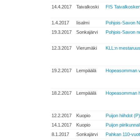
14.4.2017
Taivalkoski
FIS Taivalkosken 
1.4.2017
Iisalmi
Pohjois-Savon Nu
19.3.2017
Sonkajärvi
Pohjois-Savon nuo
12.3.2017
Vierumäki
KLL:n mestaruush
19.2.2017
Lempäälä
Hopeasomman vi
18.2.2017
Lempäälä
Hopeasomman hen
12.2.2017
Kuopio
Puijon hiihdot (P)
14.1.2017
Kuopio
Puijon piirikunna
8.1.2017
Sonkajärvi
Pahkan 110-vuoti