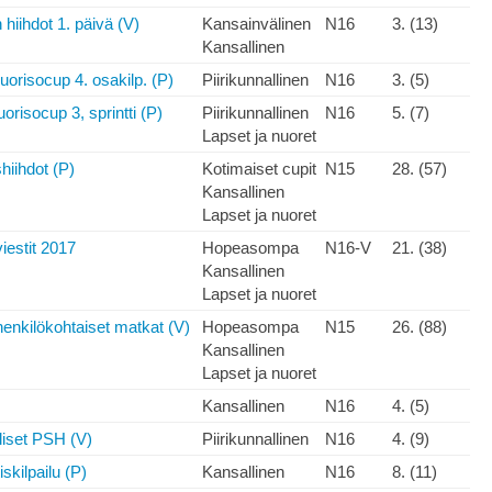
hiihdot 1. päivä (V)
Kansainvälinen
N16
3. (13)
Kansallinen
orisocup 4. osakilp. (P)
Piirikunnallinen
N16
3. (5)
risocup 3, sprintti (P)
Piirikunnallinen
N16
5. (7)
Lapset ja nuoret
iihdot (P)
Kotimaiset cupit
N15
28. (57)
Kansallinen
Lapset ja nuoret
estit 2017
Hopeasompa
N16-V
21. (38)
Kansallinen
Lapset ja nuoret
kilökohtaiset matkat (V)
Hopeasompa
N15
26. (88)
Kansallinen
Lapset ja nuoret
Kansallinen
N16
4. (5)
lliset PSH (V)
Piirikunnallinen
N16
4. (9)
skilpailu (P)
Kansallinen
N16
8. (11)