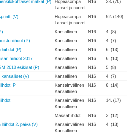
kilökohtaiset matkat (P)
Hopeasompa
N16
28. (70)
Lapset ja nuoret
intti (V)
Hopeasompa
N16
52. (140)
Lapset ja nuoret
P)
Kansallinen
N16
4. (8)
istohiihdot (P)
Kansallinen
N16
4. (7)
hiihdot (P)
Kansallinen
N16
6. (13)
isan hiihdot 2017
Kansallinen
N16
6. (10)
NSM 2019 esikisat (P)
Kansallinen
N16
5. (8)
kansalliset (V)
Kansallinen
N16
4. (7)
ihdot, P
Kansainvälinen
N16
8. (14)
Kansallinen
iihdot
Kansainvälinen
N16
14. (17)
Kansallinen
)
Massahiihdot
N16
2. (12)
hiihdot 2. päivä (V)
Kansainvälinen
N16
4. (13)
Kansallinen