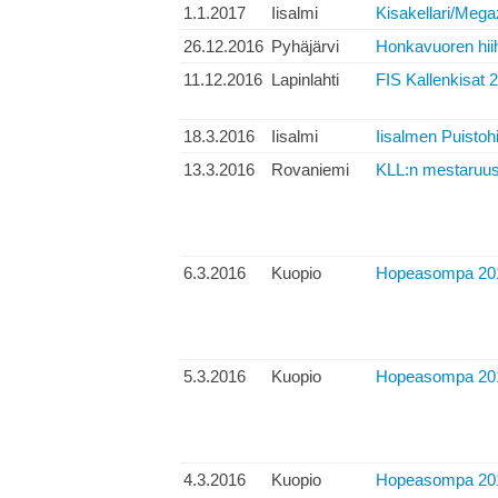
1.1.2017
Iisalmi
Kisakellari/Megaz
26.12.2016
Pyhäjärvi
Honkavuoren hiih
11.12.2016
Lapinlahti
FIS Kallenkisat 
18.3.2016
Iisalmi
Iisalmen Puistohi
13.3.2016
Rovaniemi
KLL:n mestaruush
6.3.2016
Kuopio
Hopeasompa 2016
5.3.2016
Kuopio
Hopeasompa 2016
4.3.2016
Kuopio
Hopeasompa 2016,