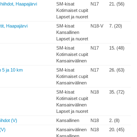
iihdot, Haapajärvi
SM-kisat
N17
21. (56)
Kotimaiset cupit
Lapset ja nuoret
it, Haapajärvi
SM-kisat
N18-V
7. (20)
Kansallinen
Lapset ja nuoret
SM-kisat
N17
15. (48)
Kotimaiset cupit
Kansainvälinen
 5 ja 10 km
SM-kisat
N17
26. (63)
Kotimaiset cupit
Kansainvälinen
SM-kisat
N18
35. (72)
Kotimaiset cupit
Kansainvälinen
Lapset ja nuoret
ihdot (V)
Kansallinen
N18
2. (8)
(V)
Kansainvälinen
N18
20. (45)
Kansallinen