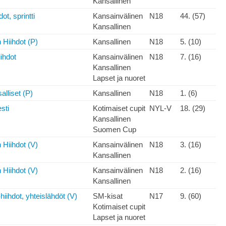
Kansallinen
ot, sprintti
Kansainvälinen
N18
44. (57)
Kansallinen
Hiihdot (P)
Kansallinen
N18
5. (10)
ihdot
Kansainvälinen
N18
7. (16)
Kansallinen
Lapset ja nuoret
lliset (P)
Kansallinen
N18
1. (6)
sti
Kotimaiset cupit
NYL-V
18. (29)
Kansallinen
Suomen Cup
 Hiihdot (V)
Kansainvälinen
N18
3. (16)
Kansallinen
 Hiihdot (V)
Kansainvälinen
N18
2. (16)
Kansallinen
iihdot, yhteislähdöt (V)
SM-kisat
N17
9. (60)
Kotimaiset cupit
Lapset ja nuoret