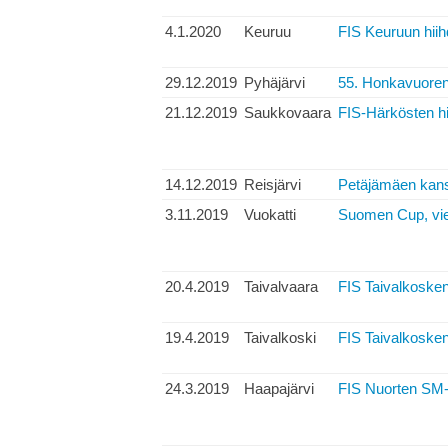
4.1.2020
Keuruu
FIS Keuruun hiihd
29.12.2019
Pyhäjärvi
55. Honkavuoren 
21.12.2019
Saukkovaara
FIS-Härkösten hi
14.12.2019
Reisjärvi
Petäjämäen kansa
3.11.2019
Vuokatti
Suomen Cup, vie
20.4.2019
Taivalvaara
FIS Taivalkosken
19.4.2019
Taivalkoski
FIS Taivalkosken
24.3.2019
Haapajärvi
FIS Nuorten SM-h