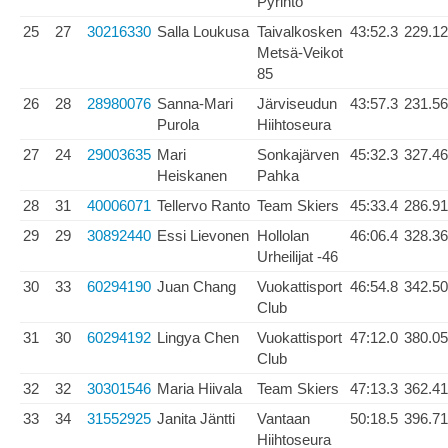
Pyrintö
25
27
30216330
Salla Loukusa
Taivalkosken
43:52.3
229.12
Metsä-Veikot
85
26
28
28980076
Sanna-Mari
Järviseudun
43:57.3
231.56
Purola
Hiihtoseura
27
24
29003635
Mari
Sonkajärven
45:32.3
327.46
Heiskanen
Pahka
28
31
40006071
Tellervo Ranto
Team Skiers
45:33.4
286.91
29
29
30892440
Essi Lievonen
Hollolan
46:06.4
328.36
Urheilijat -46
30
33
60294190
Juan Chang
Vuokattisport
46:54.8
342.50
Club
31
30
60294192
Lingya Chen
Vuokattisport
47:12.0
380.05
Club
32
32
30301546
Maria Hiivala
Team Skiers
47:13.3
362.41
33
34
31552925
Janita Jäntti
Vantaan
50:18.5
396.71
Hiihtoseura