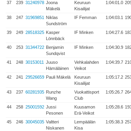
37
239
31240978
Joona
Keuruun
1:04:01.0
20
Mäkelä
Kisailijat
38
247
31969851
Niklas
IF Femman
1:04:03.1
19
Sundström
39
249
28518325
Kasper
IF Minken
1:04:27.6
18
Lönnbäck
40
253
31344722
Benjamin
IF Minken
1:04:30.9
18
Sundqvist
41
248
30153011
Juuso
Vehkalahden
1:04:39.7
21
Hämäläinen
Veikot
42
241
29526659
Pauli Mäkelä
Keuruun
1:05:17.2
25
Kisailijat
43
237
60281935
Runzhe
Vuokattisport
1:05:26.7
26
Wang
Club
44
258
25001592
Jussi
Kuusamon
1:05:28.6
19
Pesonen
Erä-Veikot
45
246
30045035
Valtteri
Lempäälän
1:05:38.3
25
Niskanen
Kisa