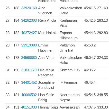
Rantakömi
Hiihtoseura
26
188
33920160
Aino
Valkeakosken
45:41.5
271.63
Vuorinen
Haka
27
184
34262393
Reija Ahola
Karihaaran
45:42.6
283.13
Visa
28
182
40272427
Meri Hakala
Espoon
45:44.3
292.80
Hiihtoseura
29
177
33919980
Emmi
Paltamon
45:50.2
Huovinen
Urheilijat
30
178
34568880
Anni Virta
Valkeakosken
46:04.7
324.33
Haka
31
190
31831170
Ulla-Maija
Skiteam 105
46:35.2
Peltomaa
32
187
34491452
Josephine
IF Femman
46:45.4
Sundqvist
33
181
40066532
Lisa-Sofie
Noormarkun
46:54.5
348.55
Fabig
Nopsa
34
191
40151033
Henna Korpi
Aavasaksan
47:07.6
333.39