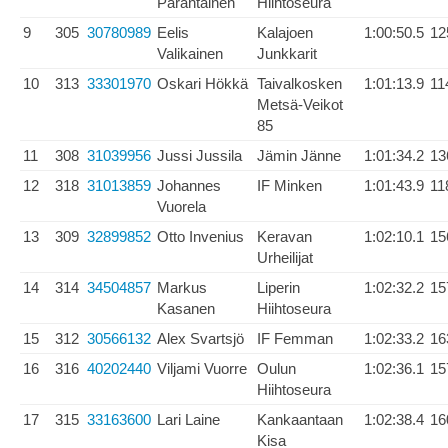
Parantainen
Hiihtoseura
9
305
30780989
Eelis
Kalajoen
1:00:50.5
12
Valikainen
Junkkarit
10
313
33301970
Oskari Hökkä
Taivalkosken
1:01:13.9
11
Metsä-Veikot
85
11
308
31039956
Jussi Jussila
Jämin Jänne
1:01:34.2
13
12
318
31013859
Johannes
IF Minken
1:01:43.9
11
Vuorela
13
309
32899852
Otto Invenius
Keravan
1:02:10.1
15
Urheilijat
14
314
34504857
Markus
Liperin
1:02:32.2
15
Kasanen
Hiihtoseura
15
312
30566132
Alex Svartsjö
IF Femman
1:02:33.2
16
16
316
40202440
Viljami Vuorre
Oulun
1:02:36.1
15
Hiihtoseura
17
315
33163600
Lari Laine
Kankaantaan
1:02:38.4
16
Kisa