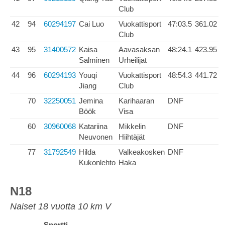
Club
42
94
60294197
Cai Luo
Vuokattisport
47:03.5
361.02
Club
43
95
31400572
Kaisa
Aavasaksan
48:24.1
423.95
Salminen
Urheilijat
44
96
60294193
Youqi
Vuokattisport
48:54.3
441.72
Jiang
Club
70
32250051
Jemina
Karihaaran
DNF
Böök
Visa
60
30960068
Katariina
Mikkelin
DNF
Neuvonen
Hiihtäjät
77
31792549
Hilda
Valkeakosken
DNF
Kukonlehto
Haka
N18
Naiset 18 vuotta 10 km V
Sportti-