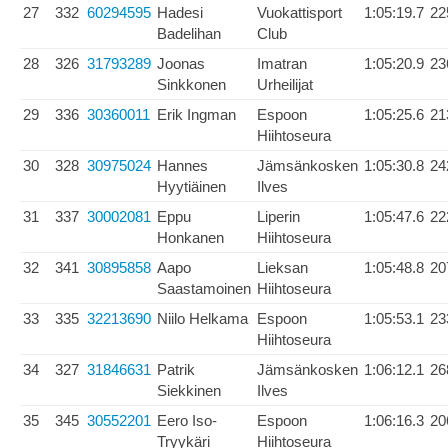
27
332
60294595
Hadesi
Vuokattisport
1:05:19.7
22
Badelihan
Club
28
326
31793289
Joonas
Imatran
1:05:20.9
23
Sinkkonen
Urheilijat
29
336
30360011
Erik Ingman
Espoon
1:05:25.6
21
Hiihtoseura
30
328
30975024
Hannes
Jämsänkosken
1:05:30.8
24
Hyytiäinen
Ilves
31
337
30002081
Eppu
Liperin
1:05:47.6
22
Honkanen
Hiihtoseura
32
341
30895858
Aapo
Lieksan
1:05:48.8
20
Saastamoinen
Hiihtoseura
33
335
32213690
Niilo Helkama
Espoon
1:05:53.1
23
Hiihtoseura
34
327
31846631
Patrik
Jämsänkosken
1:06:12.1
26
Siekkinen
Ilves
35
345
30552201
Eero Iso-
Espoon
1:06:16.3
20
Tryykäri
Hiihtoseura