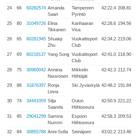
24
66
60282574
Amanda
Tampereen
42:22.4
208.81
Saari
Pyrintö
25
80
31049726
Elina
Karihaaran
42:28.6
194.56
Tikkanen
Visa
26
65
60281945
Shuaiqi
Vuokattisport
42:34.2
219.06
Zhu
Club
27
69
60218137
Yang Song
Vuokattisport
42:41.0
218.90
Club
28
75
30960042
Anniina
Mikkelin
42:42.3
212.74
Neuvonen
Hiihtäjät
29
88
31876397
Ronja
Ski Jyväskylä
42:48.2
191.84
Linna
30
74
34441059
Silja
Oulun
42:50.9
221.22
Saarela
Hiihtoseura
31
85
29041299
Samina
Espoon
42:58.3
209.53
Nummi
Hiihtoseura
32
84
30855788
Anni-Sofia
Seinäjoen
43:02.2
213.46