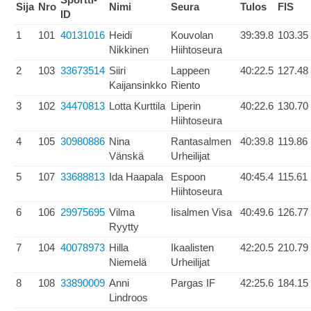
Sija
Nro
Nimi
Seura
Tulos
FIS
ID
1
101
40131016
Heidi
Kouvolan
39:39.8
103.35
Nikkinen
Hiihtoseura
2
103
33673514
Siiri
Lappeen
40:22.5
127.48
Kaijansinkko
Riento
3
102
34470813
Lotta Kurttila
Liperin
40:22.6
130.70
Hiihtoseura
4
105
30980886
Nina
Rantasalmen
40:39.8
119.86
Vänskä
Urheilijat
5
107
33688813
Ida Haapala
Espoon
40:45.4
115.61
Hiihtoseura
6
106
29975695
Vilma
Iisalmen Visa
40:49.6
126.77
Ryytty
7
104
40078973
Hilla
Ikaalisten
42:20.5
210.79
Niemelä
Urheilijat
8
108
33890009
Anni
Pargas IF
42:25.6
184.15
Lindroos