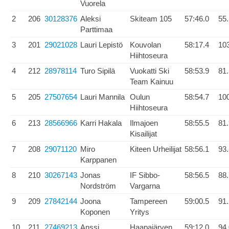
Vuorela
2
206
30128376
Aleksi
Skiteam 105
57:46.0
55
Parttimaa
3
201
29021028
Lauri Lepistö
Kouvolan
58:17.4
10
Hiihtoseura
4
212
28978114
Turo Sipilä
Vuokatti Ski
58:53.9
81
Team Kainuu
5
205
27507654
Lauri Mannila
Oulun
58:54.7
10
Hiihtoseura
6
213
28566966
Karri Hakala
Ilmajoen
58:55.5
81
Kisailijat
7
208
29071120
Miro
Kiteen Urheilijat
58:56.1
93
Karppanen
8
210
30267143
Jonas
IF Sibbo-
58:56.5
88
Nordström
Vargarna
9
209
27842144
Joona
Tampereen
59:00.5
91
Koponen
Yritys
10
211
27469213
Anssi
Haapajärven
59:12.0
94