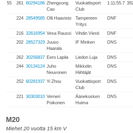
55
261
60294186
Zhengsong
Vuokattisport
1:11:55.7
39
Cao
Club
224
28549585
Olli Haavisto
Tampereen
DNF
Yritys
216
32616954
Vesa Raussi
Vihdin Viesti
DNF
202
28527329
Juuso
IF Minken
DNS
Haarala
262
30256837
Eero Lapila
Liedon Luja
DNS
244
30134124
Juho
Mikkelin
DNS
Neuvonen
Hiihtäjät
252
60281937
Yi Zhou
Vuokattisport
DNS
Club
221
30303010
Verneri
Äänekosken
DNS
Poikonen
Huima
M20
Miehet 20 vuotta 15 km V