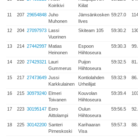
Koirikivi
Kiilat
11
207
29654848
Juho
Jämsänkosken
59:27.0
11
Muhonen
Ilves
12
204
27097973
Lassi
Skiteam 105
59:30.2
13
Vuorinen
13
214
27442997
Matias
Espoon
59:30.3
99
Heinonen
Hiihtoseura
14
220
27429321
Lauri
Puijon
59:32.5
81
Gummerus
Hiihtoseura
15
217
27473649
Jussi
Kontiolahden
59:32.9
86
Karkkulainen
Urheilijat
16
215
30979240
Elmeri
Kouvolan
59:39.4
10
Toivanen
Hiihtoseura
17
223
30195147
Eero
Oulun
59:56.5
92
Aittolampi
Hiihtoseura
18
225
30142200
Santeri
Karihaaran
59:57.3
88
Pirneskoski
Visa