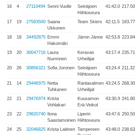
16
4
27110494
Senni Vuolle
Seinäjoen
41:42.0
217.50
Hiihtoseura
17
19
27583500
Saana
Team Skiers
42:11.5
183.77
Ukkonen
18
18
34492875
Emmi
Jämin Jänne
42:53.8
223.84
Hakomäki
19
20
30047716
Laura
Keravan
43:17.4
235.71
Nurminen
Urheilijat
20
26
30856321
Sofia Joronen
Seinäjoen
43:24.4
211.32
Hiihtoseura
21
14
29446975
Netta
Rantasalmen
43:24.5
268.30
Tuhkanen
Urheilijat
22
21
29476974
Krista
Kuusamon
43:30.9
241.80
Vohlakari
Erä-Veikot
23
22
29820740
Ilona
Liperin
43:47.6
250.50
Saastamoinen
Hiihtoseura
24
25
32046825
Krista Laitinen
Tampereen
43:48.0
238.63