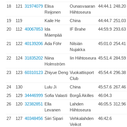
18
121
31974079
Elisa
Ounasvaaran
44:44.1
248.20
Reijonen
Hiihtoseura
19
119
Kaile He
China
44:44.7
251.03
20
112
40067853
Ida
IF Brahe
44:59.9
293.63
Mäenpää
21
122
40139206
Ada Föhr
Nilsiän
45:01.0
254.41
Nujakka
22
124
31835202
Niina
Iin Hiihtoseura
45:51.4
284.59
Holmström
23
123
60310123
Zhiyue Deng
Vuokattisport
45:54.4
296.38
Club
24
130
Lulu Ji
China
45:57.6
267.46
25
129
34446999
Sofia Valasti
Borgå Akilles
46:04.3
26
120
32382851
Ella
Lahden
46:05.5
312.96
Levanen
Hiihtoseura
27
127
40348456
Siiri Sipari
Vehkalahden
46:42.6
Veikot