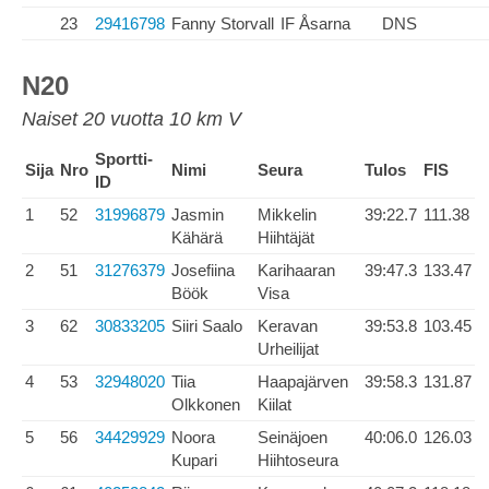
23
29416798
Fanny Storvall
IF Åsarna
DNS
N20
Naiset 20 vuotta 10 km V
Sportti-
Sija
Nro
Nimi
Seura
Tulos
FIS
ID
1
52
31996879
Jasmin
Mikkelin
39:22.7
111.38
Kähärä
Hiihtäjät
2
51
31276379
Josefiina
Karihaaran
39:47.3
133.47
Böök
Visa
3
62
30833205
Siiri Saalo
Keravan
39:53.8
103.45
Urheilijat
4
53
32948020
Tiia
Haapajärven
39:58.3
131.87
Olkkonen
Kiilat
5
56
34429929
Noora
Seinäjoen
40:06.0
126.03
Kupari
Hiihtoseura