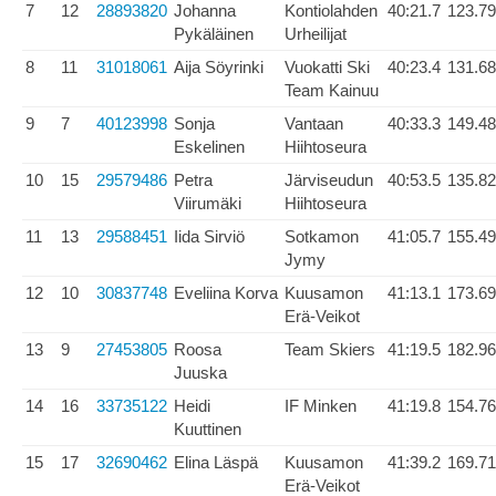
7
12
28893820
Johanna
Kontiolahden
40:21.7
123.79
Pykäläinen
Urheilijat
8
11
31018061
Aija Söyrinki
Vuokatti Ski
40:23.4
131.68
Team Kainuu
9
7
40123998
Sonja
Vantaan
40:33.3
149.48
Eskelinen
Hiihtoseura
10
15
29579486
Petra
Järviseudun
40:53.5
135.82
Viirumäki
Hiihtoseura
11
13
29588451
Iida Sirviö
Sotkamon
41:05.7
155.49
Jymy
12
10
30837748
Eveliina Korva
Kuusamon
41:13.1
173.69
Erä-Veikot
13
9
27453805
Roosa
Team Skiers
41:19.5
182.96
Juuska
14
16
33735122
Heidi
IF Minken
41:19.8
154.76
Kuuttinen
15
17
32690462
Elina Läspä
Kuusamon
41:39.2
169.71
Erä-Veikot