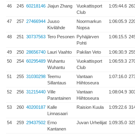
46
245
60218146
Jiajun Zhang
Vuokattisport
1:05:44.6
26
Club
47
257
27466944
Juuso
Noormarkun
1:06:05.9
22
Kivilähde
Nopsa
48
251
30737563
Tero Pesonen
Pyhäjärven
1:06:15.5
24
Pohti
49
250
28656740
Lauri Vaahto
Pakilan Veto
1:06:30.9
25
50
254
60295489
Wuhantu
Vuokattisport
1:06:59.3
27
Wuhantu
Club
51
255
31030298
Teemu
Vantaan
1:07:16.0
27
Sillantaus
Hiihtoseura
52
256
31215440
Ville
Vantaan
1:08:04.9
30
Parantainen
Hiihtoseura
53
260
40200187
Kalle
Raision Kuula
1:09:22.6
31
Linnasaari
54
259
29437502
Erno
Juvan Urheilijat
1:09:35.0
32
Kantanen