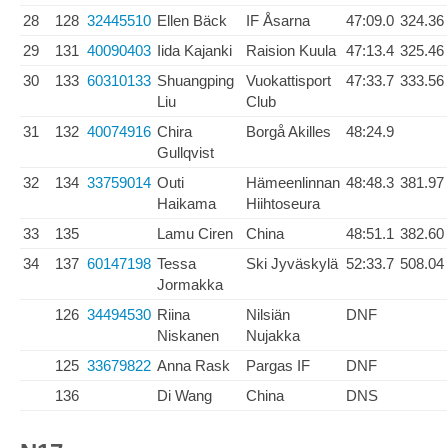
28
128
32445510
Ellen Bäck
IF Åsarna
47:09.0
324.36
29
131
40090403
Iida Kajanki
Raision Kuula
47:13.4
325.46
30
133
60310133
Shuangping
Vuokattisport
47:33.7
333.56
Liu
Club
31
132
40074916
Chira
Borgå Akilles
48:24.9
Gullqvist
32
134
33759014
Outi
Hämeenlinnan
48:48.3
381.97
Haikama
Hiihtoseura
33
135
Lamu Ciren
China
48:51.1
382.60
34
137
60147198
Tessa
Ski Jyväskylä
52:33.7
508.04
Jormakka
126
34494530
Riina
Nilsiän
DNF
Niskanen
Nujakka
125
33679822
Anna Rask
Pargas IF
DNF
136
Di Wang
China
DNS