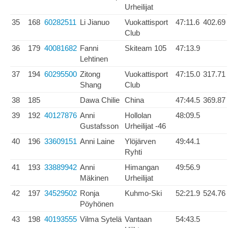
Urheilijat
35
168
60282511
Li Jianuo
Vuokattisport
47:11.6
402.69
Club
36
179
40081682
Fanni
Skiteam 105
47:13.9
Lehtinen
37
194
60295500
Zitong
Vuokattisport
47:15.0
317.71
Shang
Club
38
185
Dawa Chilie
China
47:44.5
369.87
39
192
40127876
Anni
Hollolan
48:09.5
Gustafsson
Urheilijat -46
40
196
33609151
Anni Laine
Ylöjärven
49:44.1
Ryhti
41
193
33889942
Anni
Himangan
49:56.9
Mäkinen
Urheilijat
42
197
34529502
Ronja
Kuhmo-Ski
52:21.9
524.76
Pöyhönen
43
198
40193555
Vilma Sytelä
Vantaan
54:43.5