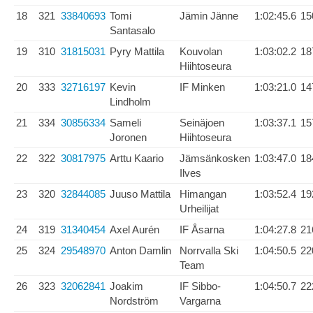
18
321
33840693
Tomi
Jämin Jänne
1:02:45.6
15
Santasalo
19
310
31815031
Pyry Mattila
Kouvolan
1:03:02.2
18
Hiihtoseura
20
333
32716197
Kevin
IF Minken
1:03:21.0
14
Lindholm
21
334
30856334
Sameli
Seinäjoen
1:03:37.1
15
Joronen
Hiihtoseura
22
322
30817975
Arttu Kaario
Jämsänkosken
1:03:47.0
18
Ilves
23
320
32844085
Juuso Mattila
Himangan
1:03:52.4
19
Urheilijat
24
319
31340454
Axel Aurén
IF Åsarna
1:04:27.8
21
25
324
29548970
Anton Damlin
Norrvalla Ski
1:04:50.5
22
Team
26
323
32062841
Joakim
IF Sibbo-
1:04:50.7
22
Nordström
Vargarna