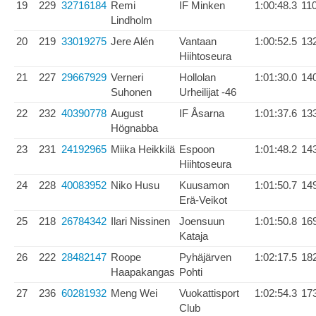
19
229
32716184
Remi
IF Minken
1:00:48.3
11
Lindholm
20
219
33019275
Jere Alén
Vantaan
1:00:52.5
13
Hiihtoseura
21
227
29667929
Verneri
Hollolan
1:01:30.0
14
Suhonen
Urheilijat -46
22
232
40390778
August
IF Åsarna
1:01:37.6
13
Högnabba
23
231
24192965
Miika Heikkilä
Espoon
1:01:48.2
14
Hiihtoseura
24
228
40083952
Niko Husu
Kuusamon
1:01:50.7
14
Erä-Veikot
25
218
26784342
Ilari Nissinen
Joensuun
1:01:50.8
16
Kataja
26
222
28482147
Roope
Pyhäjärven
1:02:17.5
18
Haapakangas
Pohti
27
236
60281932
Meng Wei
Vuokattisport
1:02:54.3
17
Club