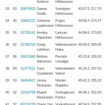
Ankkuri
Hiihtoseura
33
83
30876903
Saana
Seinäjoen
43:07.5
217.70
Vuolle
Hiihtoseura
34
90
33842222
Johanna
Puijon
44:58.4
274.47
Laakkonen
Hiihtoseura
35
91
32720141
Annika
Lieksan
44:58.6
273.83
Piiparinen
Hiihtoseura
36
82
31783723
Sonja
Valkeakosken
45:00.6
309.05
Lahtinen
Haka
37
86
32021840
Bettina
Perniön
45:23.8
326.03
Wikström
Urheilijat
38
89
31377511
Sara
Vehkalahden
45:24.2
297.53
Urpalainen
Veikot
39
93
34494527
Jenna
Nilsiän
45:41.3
295.20
Niskanen
Nujakka
40
92
31032759
Maarit
Sonkajärven
46:48.1
352.69
Heiskanen
Pahka
41
97
60218139
Qiang Yao
Vuokattisport
46:54.6
297.85