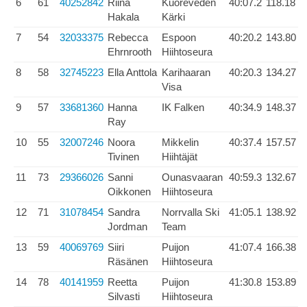
6
61
40252842
Riina
Kuoreveden
40:07.2
118.18
Hakala
Kärki
7
54
32033375
Rebecca
Espoon
40:20.2
143.80
Ehrnrooth
Hiihtoseura
8
58
32745223
Ella Anttola
Karihaaran
40:20.3
134.27
Visa
9
57
33681360
Hanna
IK Falken
40:34.9
148.37
Ray
10
55
32007246
Noora
Mikkelin
40:37.4
157.57
Tivinen
Hiihtäjät
11
73
29366026
Sanni
Ounasvaaran
40:59.3
132.67
Oikkonen
Hiihtoseura
12
71
31078454
Sandra
Norrvalla Ski
41:05.1
138.92
Jordman
Team
13
59
40069769
Siiri
Puijon
41:07.4
166.38
Räsänen
Hiihtoseura
14
78
40141959
Reetta
Puijon
41:30.8
153.89
Silvasti
Hiihtoseura