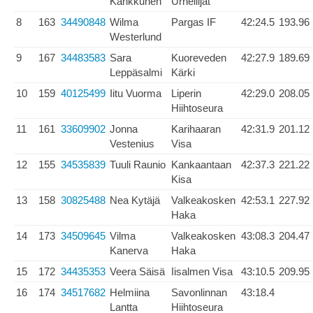
Kankkunen
Urheilijat
8
163
34490848
Wilma
Pargas IF
42:24.5
193.96
Westerlund
9
167
34483583
Sara
Kuoreveden
42:27.9
189.69
Leppäsalmi
Kärki
10
159
40125499
Iitu Vuorma
Liperin
42:29.0
208.05
Hiihtoseura
11
161
33609902
Jonna
Karihaaran
42:31.9
201.12
Vestenius
Visa
12
155
34535839
Tuuli Raunio
Kankaantaan
42:37.3
221.22
Kisa
13
158
30825488
Nea Kytäjä
Valkeakosken
42:53.1
227.92
Haka
14
173
34509645
Vilma
Valkeakosken
43:08.3
204.47
Kanerva
Haka
15
172
34435353
Veera Säisä
Iisalmen Visa
43:10.5
209.95
16
174
34517682
Helmiina
Savonlinnan
43:18.4
Lantta
Hiihtoseura