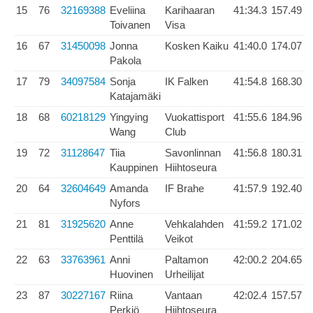
15
76
32169388
Eveliina
Karihaaran
41:34.3
157.49
Toivanen
Visa
16
67
31450098
Jonna
Kosken Kaiku
41:40.0
174.07
Pakola
17
79
34097584
Sonja
IK Falken
41:54.8
168.30
Katajamäki
18
68
60218129
Yingying
Vuokattisport
41:55.6
184.96
Wang
Club
19
72
31128647
Tiia
Savonlinnan
41:56.8
180.31
Kauppinen
Hiihtoseura
20
64
32604649
Amanda
IF Brahe
41:57.9
192.40
Nyfors
21
81
31925620
Anne
Vehkalahden
41:59.2
171.02
Penttilä
Veikot
22
63
33763961
Anni
Paltamon
42:00.2
204.65
Huovinen
Urheilijat
23
87
30227167
Riina
Vantaan
42:02.4
157.57
Perkiö
Hiihtoseura