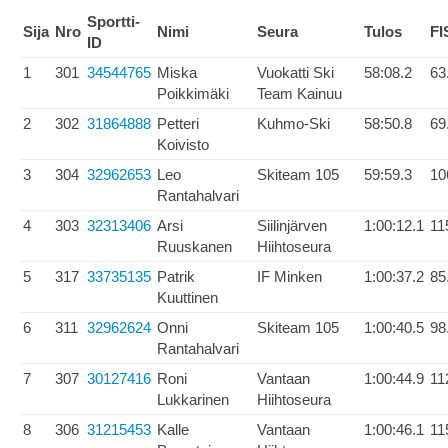
Sportti-
Sija
Nro
Nimi
Seura
Tulos
FI
ID
1
301
34544765
Miska
Vuokatti Ski
58:08.2
63
Poikkimäki
Team Kainuu
2
302
31864888
Petteri
Kuhmo-Ski
58:50.8
69
Koivisto
3
304
32962653
Leo
Skiteam 105
59:59.3
10
Rantahalvari
4
303
32313406
Arsi
Siilinjärven
1:00:12.1
11
Ruuskanen
Hiihtoseura
5
317
33735135
Patrik
IF Minken
1:00:37.2
85
Kuuttinen
6
311
32962624
Onni
Skiteam 105
1:00:40.5
98
Rantahalvari
7
307
30127416
Roni
Vantaan
1:00:44.9
11
Lukkarinen
Hiihtoseura
8
306
31215453
Kalle
Vantaan
1:00:46.1
11