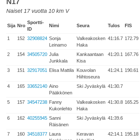
N17
Naiset 17 vuotta 10 km V
Sportti-
Sija
Nro
Nimi
Seura
Tulos
FIS
ID
1
152
32908824
Sonja
Valkeakosken
41:16.7
172.79
Leinamo
Haka
2
154
34505720
Julia
Kankaantaan
41:20.1
167.76
Junkkala
Kisa
3
151
32917051
Elisa Mattila
Kouvolan
41:24.1
190.61
Hiihtoseura
4
165
33652140
Aino
Ski Jyväskylä
41:30.7
Pääkkönen
5
157
34547238
Fanny
Valkeakosken
41:30.8
165.25
Kukonlehto
Haka
6
162
40255945
Sanni
Ski Jyväskylä
41:39.6
Räisänen
7
160
34518377
Laura
Keravan
42:14.1
195.18