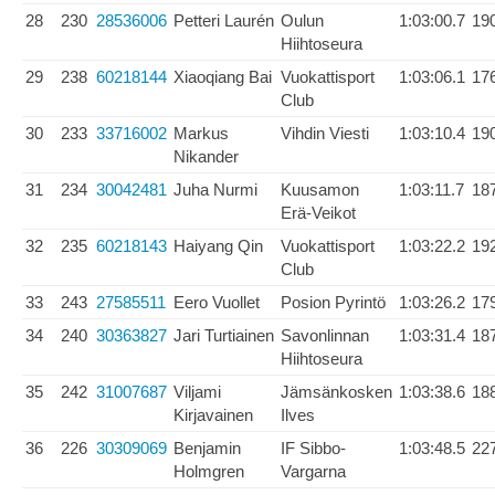
28
230
28536006
Petteri Laurén
Oulun
1:03:00.7
19
Hiihtoseura
29
238
60218144
Xiaoqiang Bai
Vuokattisport
1:03:06.1
17
Club
30
233
33716002
Markus
Vihdin Viesti
1:03:10.4
19
Nikander
31
234
30042481
Juha Nurmi
Kuusamon
1:03:11.7
18
Erä-Veikot
32
235
60218143
Haiyang Qin
Vuokattisport
1:03:22.2
19
Club
33
243
27585511
Eero Vuollet
Posion Pyrintö
1:03:26.2
17
34
240
30363827
Jari Turtiainen
Savonlinnan
1:03:31.4
18
Hiihtoseura
35
242
31007687
Viljami
Jämsänkosken
1:03:38.6
18
Kirjavainen
Ilves
36
226
30309069
Benjamin
IF Sibbo-
1:03:48.5
22
Holmgren
Vargarna