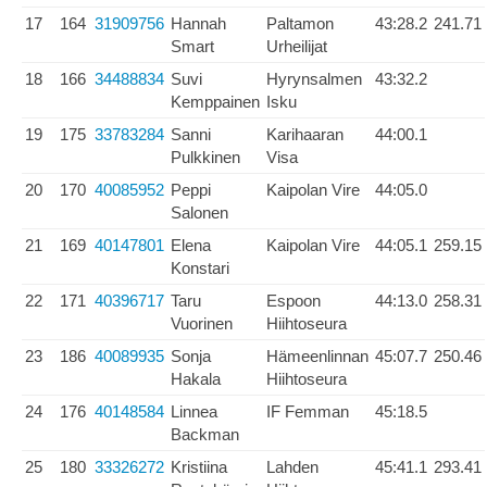
17
164
31909756
Hannah
Paltamon
43:28.2
241.71
Smart
Urheilijat
18
166
34488834
Suvi
Hyrynsalmen
43:32.2
Kemppainen
Isku
19
175
33783284
Sanni
Karihaaran
44:00.1
Pulkkinen
Visa
20
170
40085952
Peppi
Kaipolan Vire
44:05.0
Salonen
21
169
40147801
Elena
Kaipolan Vire
44:05.1
259.15
Konstari
22
171
40396717
Taru
Espoon
44:13.0
258.31
Vuorinen
Hiihtoseura
23
186
40089935
Sonja
Hämeenlinnan
45:07.7
250.46
Hakala
Hiihtoseura
24
176
40148584
Linnea
IF Femman
45:18.5
Backman
25
180
33326272
Kristiina
Lahden
45:41.1
293.41