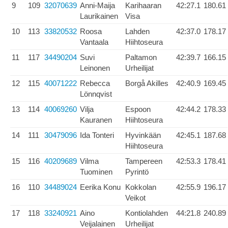
9
109
32070639
Anni-Maija
Karihaaran
42:27.1
180.61
Laurikainen
Visa
10
113
33820532
Roosa
Lahden
42:37.0
178.17
Vantaala
Hiihtoseura
11
117
34490204
Suvi
Paltamon
42:39.7
166.15
Leinonen
Urheilijat
12
115
40071222
Rebecca
Borgå Akilles
42:40.9
169.45
Lönnqvist
13
114
40069260
Vilja
Espoon
42:44.2
178.33
Kauranen
Hiihtoseura
14
111
30479096
Ida Tonteri
Hyvinkään
42:45.1
187.68
Hiihtoseura
15
116
40209689
Vilma
Tampereen
42:53.3
178.41
Tuominen
Pyrintö
16
110
34489024
Eerika Konu
Kokkolan
42:55.9
196.17
Veikot
17
118
33240921
Aino
Kontiolahden
44:21.8
240.89
Veijalainen
Urheilijat