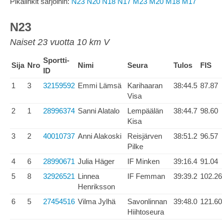
Pikalinkit sarjoihin:
N23
N20
N18
N17
M23
M20
M18
M17
N23
Naiset 23 vuotta 10 km V
Sportti-
Sija
Nro
Nimi
Seura
Tulos
FIS
ID
1
3
32159592
Emmi Lämsä
Karihaaran
38:44.5
87.87
Visa
2
1
28996374
Sanni Alatalo
Lempäälän
38:44.7
98.60
Kisa
3
2
40010737
Anni Alakoski
Reisjärven
38:51.2
96.57
Pilke
4
6
28990671
Julia Häger
IF Minken
39:16.4
91.04
5
8
32926521
Linnea
IF Femman
39:39.2
102.26
Henriksson
6
5
27454516
Vilma Jylhä
Savonlinnan
39:48.0
121.60
Hiihtoseura