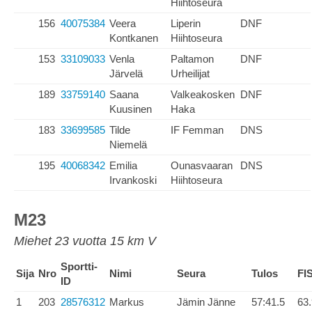
Hiihtoseura
156
40075384
Veera
Liperin
DNF
Kontkanen
Hiihtoseura
153
33109033
Venla
Paltamon
DNF
Järvelä
Urheilijat
189
33759140
Saana
Valkeakosken
DNF
Kuusinen
Haka
183
33699585
Tilde
IF Femman
DNS
Niemelä
195
40068342
Emilia
Ounasvaaran
DNS
Irvankoski
Hiihtoseura
M23
Miehet 23 vuotta 15 km V
Sportti-
Sija
Nro
Nimi
Seura
Tulos
FI
ID
1
203
28576312
Markus
Jämin Jänne
57:41.5
63