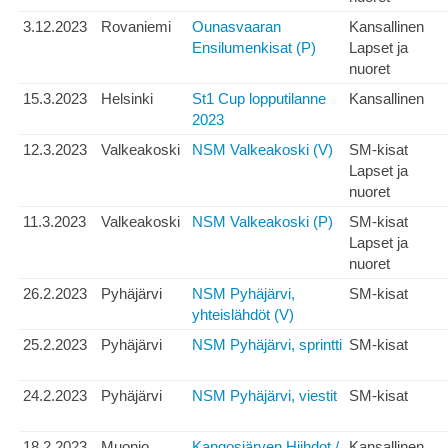
3.12.2023
Rovaniemi
Ounasvaaran
Kansallinen
Ensilumenkisat (P)
Lapset ja
nuoret
15.3.2023
Helsinki
St1 Cup lopputilanne
Kansallinen
2023
12.3.2023
Valkeakoski
NSM Valkeakoski (V)
SM-kisat
Lapset ja
nuoret
11.3.2023
Valkeakoski
NSM Valkeakoski (P)
SM-kisat
Lapset ja
nuoret
26.2.2023
Pyhäjärvi
NSM Pyhäjärvi,
SM-kisat
yhteislähdöt (V)
25.2.2023
Pyhäjärvi
NSM Pyhäjärvi, sprintti
SM-kisat
24.2.2023
Pyhäjärvi
NSM Pyhäjärvi, viestit
SM-kisat
18.2.2023
Muonio,
Kangosjärven Hiihdot /
Kansallinen