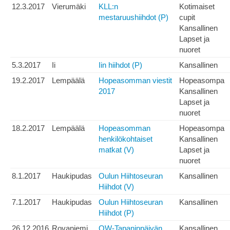
12.3.2017
Vierumäki
KLL:n
Kotimaiset
mestaruushiihdot (P)
cupit
Kansallinen
Lapset ja
nuoret
5.3.2017
Ii
Iin hiihdot (P)
Kansallinen
19.2.2017
Lempäälä
Hopeasomman viestit
Hopeasompa
2017
Kansallinen
Lapset ja
nuoret
18.2.2017
Lempäälä
Hopeasomman
Hopeasompa
henkilökohtaiset
Kansallinen
matkat (V)
Lapset ja
nuoret
8.1.2017
Haukipudas
Oulun Hiihtoseuran
Kansallinen
Hiihdot (V)
7.1.2017
Haukipudas
Oulun Hiihtoseuran
Kansallinen
Hiihdot (P)
26.12.2016
Rovaniemi
OW-Tapaninpäivän
Kansallinen