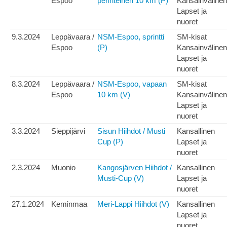
Espoo
perinteinen 10 km (P)
Kansainvälinen
Lapset ja
nuoret
9.3.2024
Leppävaara /
NSM-Espoo, sprintti
SM-kisat
Espoo
(P)
Kansainvälinen
Lapset ja
nuoret
8.3.2024
Leppävaara /
NSM-Espoo, vapaan
SM-kisat
Espoo
10 km (V)
Kansainvälinen
Lapset ja
nuoret
3.3.2024
Sieppijärvi
Sisun Hiihdot / Musti
Kansallinen
Cup (P)
Lapset ja
nuoret
2.3.2024
Muonio
Kangosjärven Hiihdot /
Kansallinen
Musti-Cup (V)
Lapset ja
nuoret
27.1.2024
Keminmaa
Meri-Lappi Hiihdot (V)
Kansallinen
Lapset ja
nuoret