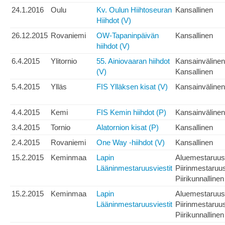
24.1.2016
Oulu
Kv. Oulun Hiihtoseuran
Kansallinen
Hiihdot (V)
26.12.2015
Rovaniemi
OW-Tapaninpäivän
Kansallinen
hiihdot (V)
6.4.2015
Ylitornio
55. Ainiovaaran hiihdot
Kansainvälinen
(V)
Kansallinen
5.4.2015
Ylläs
FIS Ylläksen kisat (V)
Kansainvälinen
4.4.2015
Kemi
FIS Kemin hiihdot (P)
Kansainvälinen
3.4.2015
Tornio
Alatornion kisat (P)
Kansallinen
2.4.2015
Rovaniemi
One Way -hiihdot (V)
Kansallinen
15.2.2015
Keminmaa
Lapin
Aluemestaruus
Lääninmestaruusviestit
Piirinmestaruu
Piirikunnallinen
15.2.2015
Keminmaa
Lapin
Aluemestaruus
Lääninmestaruusviestit
Piirinmestaruu
Piirikunnallinen