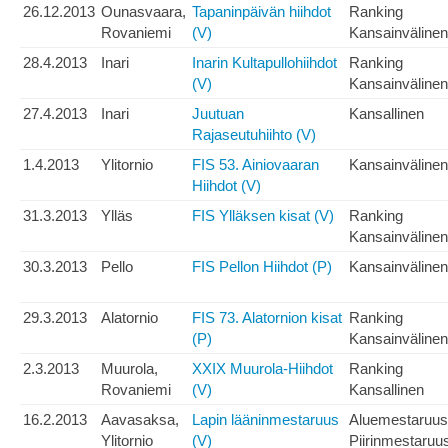
26.12.2013
Ounasvaara,
Tapaninpäivän hiihdot
Ranking
Rovaniemi
(V)
Kansainvälinen
28.4.2013
Inari
Inarin Kultapullohiihdot
Ranking
(V)
Kansainvälinen
27.4.2013
Inari
Juutuan
Kansallinen
Rajaseutuhiihto (V)
1.4.2013
Ylitornio
FIS 53. Ainiovaaran
Kansainvälinen
Hiihdot (V)
31.3.2013
Ylläs
FIS Ylläksen kisat (V)
Ranking
Kansainvälinen
30.3.2013
Pello
FIS Pellon Hiihdot (P)
Kansainvälinen
29.3.2013
Alatornio
FIS 73. Alatornion kisat
Ranking
(P)
Kansainvälinen
2.3.2013
Muurola,
XXIX Muurola-Hiihdot
Ranking
Rovaniemi
(V)
Kansallinen
16.2.2013
Aavasaksa,
Lapin lääninmestaruus
Aluemestaruus
Ylitornio
(V)
Piirinmestaruu