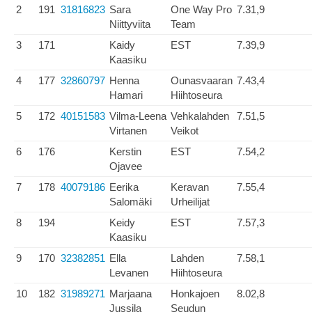
2
191
31816823
Sara
One Way Pro
7.31,9
Niittyviita
Team
3
171
Kaidy
EST
7.39,9
Kaasiku
4
177
32860797
Henna
Ounasvaaran
7.43,4
Hamari
Hiihtoseura
5
172
40151583
Vilma-Leena
Vehkalahden
7.51,5
Virtanen
Veikot
6
176
Kerstin
EST
7.54,2
Ojavee
7
178
40079186
Eerika
Keravan
7.55,4
Salomäki
Urheilijat
8
194
Keidy
EST
7.57,3
Kaasiku
9
170
32382851
Ella
Lahden
7.58,1
Levanen
Hiihtoseura
10
182
31989271
Marjaana
Honkajoen
8.02,8
Jussila
Seudun