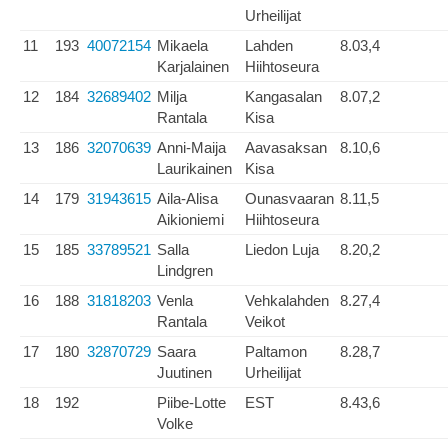
Urheilijat
11
193
40072154
Mikaela
Lahden
8.03,4
Karjalainen
Hiihtoseura
12
184
32689402
Milja
Kangasalan
8.07,2
Rantala
Kisa
13
186
32070639
Anni-Maija
Aavasaksan
8.10,6
Laurikainen
Kisa
14
179
31943615
Aila-Alisa
Ounasvaaran
8.11,5
Aikioniemi
Hiihtoseura
15
185
33789521
Salla
Liedon Luja
8.20,2
Lindgren
16
188
31818203
Venla
Vehkalahden
8.27,4
Rantala
Veikot
17
180
32870729
Saara
Paltamon
8.28,7
Juutinen
Urheilijat
18
192
Piibe-Lotte
EST
8.43,6
Volke