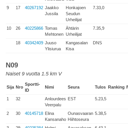
9
17
40267192
Jaakko
Honkajoen
7.33,0
Jussila
Seudun
Urheilijat
10
26
40225866
Tomas
Ähtärin
7.35,9
Mehtonen
Urheilijat
18
40342409
Juuso
Kangasalan
DNS
Ylisiurua
Kisa
N09
Naiset 9 vuotta 1.5 km V
Sportti-
Sija
Nro
Nimi
Seura
Tulos
Ranking
ID
1
32
Anlourdees
EST
5.23,5
Veerpalu
2
30
40145718
Elina
Ounasvaaran
5.38,5
Kansanaho
Hiihtoseura
3
29
40235384
Helmi
Aavasaksan
6.43,1