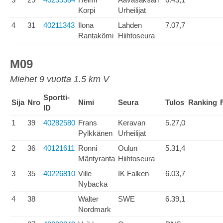
Korpi
Urheilijat
4
31
40211343
Ilona
Lahden
7.07,7
Rantakömi
Hiihtoseura
M09
Miehet 9 vuotta 1.5 km V
Sportti-
Sija
Nro
Nimi
Seura
Tulos
Ranking
ID
1
39
40282580
Frans
Keravan
5.27,0
Pylkkänen
Urheilijat
2
36
40121611
Ronni
Oulun
5.31,4
Mäntyranta
Hiihtoseura
3
35
40226810
Ville
IK Falken
6.03,7
Nybacka
4
38
Walter
SWE
6.39,1
Nordmark