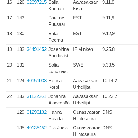
16
126
32397215
Salla
Aavasaksan
9.11,8
Kunnari
Kisa
17
143
Pauliine
EST
9.11,9
Puusaar
18
130
Brita
EST
9.12,9
Peerna
19
132
34491452
Josephine
IF Minken
9.25,8
Sundqvist
20
131
Sofia
SWE
9.33,5
Lundkvist
21
124
40151033
Henna
Aavasaksan
10.14,2
Korpi
Urheilijat
22
133
31122261
Johanna
Aavasaksan
10.22,2
Alanenpää
Urheilijat
129
31293132
Hanna
Ounasvaaran
DNS
Havela
Hiihtoseura
135
40135452
Piia Juola
Ounasvaaran
DNS
Hiihtoseura