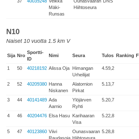
37
40039248
Veikka
Ounasvaaran
DNS
Mäki-
Hiihtoseura
Runsas
N10
Naiset 10 vuotta 1.5 km V
Sportti-
Sija
Nro
Nimi
Seura
Tulos
Ranking
F
ID
1
50
40218192
Alissa Oja
Himangan
4.59,2
Urheilijat
2
52
40209380
Hanna
Alatornion
5.13,7
Niskanen
Pirkat
3
44
40141489
Ada
Ylöjärven
5.20,7
Aarnio
Ryhti
4
46
40204476
Elsa Hasu
Karihaaran
5.22,8
Visa
5
47
40123860
Viivi
Ounasvaaran
5.28,8
Raudasoja
Hiihtoseura