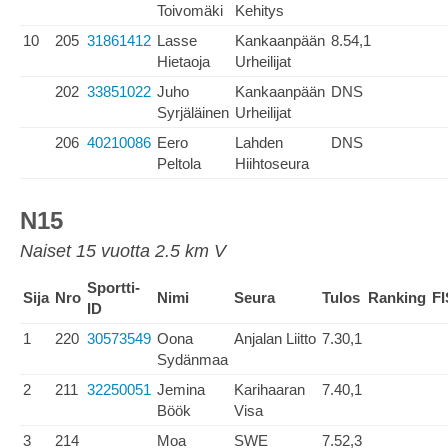
Toivomäki
Kehitys
10
205
31861412
Lasse
Kankaanpään
8.54,1
Hietaoja
Urheilijat
202
33851022
Juho
Kankaanpään
DNS
Syrjäläinen
Urheilijat
206
40210086
Eero
Lahden
DNS
Peltola
Hiihtoseura
N15
Naiset 15 vuotta 2.5 km V
Sportti-
Sija
Nro
Nimi
Seura
Tulos
Ranking
FI
ID
1
220
30573549
Oona
Anjalan Liitto
7.30,1
Sydänmaa
2
211
32250051
Jemina
Karihaaran
7.40,1
Böök
Visa
3
214
Moa
SWE
7.52,3