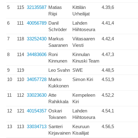
5
115
32135587
Matias
Kittilän
4.39,6
Riipi
Urheilijat
6
111
40056789
Danil
Lahden
4.41,4
Schröder
Hiihtoseura
7
118
33252430
Markus
Viitasaaren
4.42,4
Saaranen
Viesti
8
114
34483606
Roni
Kinnulan
4.47,3
Kinnunen
Kinuski Team
9
119
Leo Svahn
SWE
4.48,5
10
110
34057728
Marko
Simon Kiri
4.51,9
Kukkonen
11
112
33023630
Atte
Kempeleen
4.52,2
Rahikkala
Kiri
12
121
40154357
Oskari
Lahden
4.54,1
Toivanen
Hiihtoseura
13
113
33034713
Santeri
Keuruun
4.56,5
Kirjavainen
Kisailijat