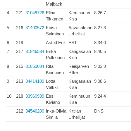
Majbäck
4
221
31049726
Elina
Keminsuun
8.26,7
Tikkanen
Kisa
5
216
31400572
Kaisa
Aavasaksan
8.27,3
Salminen
Urheilijat
6
219
Astrid Erik
EST
8.34,0
7
217
31846534
Erika
Kangasalan
8.40,5
Pulkkinen
Kisa
8
215
31859084
Rita
Reisjärven
9.03,9
Kinnunen
Pilke
9
213
34414109
Lotta
Kangasalan
9.08,6
Välkki
Kisa
10
218
33960939
Essi
Keminsuun
9.24,4
Kiviaho
Kisa
212
34546200
Inka-Olivia
Kittilän
DNS
Similä
Urheilijat