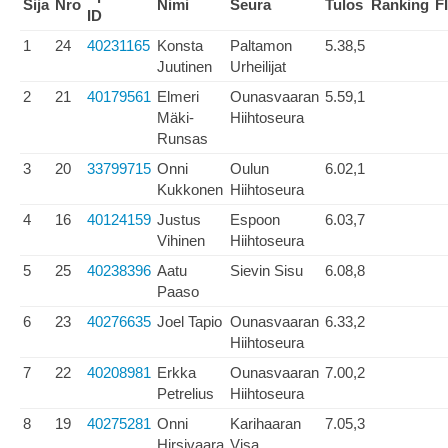
Sija
Nro
Nimi
Seura
Tulos
Ranking
F
ID
1
24
40231165
Konsta
Paltamon
5.38,5
Juutinen
Urheilijat
2
21
40179561
Elmeri
Ounasvaaran
5.59,1
Mäki-
Hiihtoseura
Runsas
3
20
33799715
Onni
Oulun
6.02,1
Kukkonen
Hiihtoseura
4
16
40124159
Justus
Espoon
6.03,7
Vihinen
Hiihtoseura
5
25
40238396
Aatu
Sievin Sisu
6.08,8
Paaso
6
23
40276635
Joel Tapio
Ounasvaaran
6.33,2
Hiihtoseura
7
22
40208981
Erkka
Ounasvaaran
7.00,2
Petrelius
Hiihtoseura
8
19
40275281
Onni
Karihaaran
7.05,3
Hirsivaara
Visa