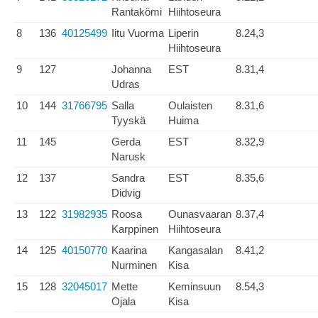
Rantakömi
Hiihtoseura
8
136
40125499
Iitu Vuorma
Liperin
8.24,3
Hiihtoseura
9
127
Johanna
EST
8.31,4
Udras
10
144
31766795
Salla
Oulaisten
8.31,6
Tyyskä
Huima
11
145
Gerda
EST
8.32,9
Narusk
12
137
Sandra
EST
8.35,6
Didvig
13
122
31982935
Roosa
Ounasvaaran
8.37,4
Karppinen
Hiihtoseura
14
125
40150770
Kaarina
Kangasalan
8.41,2
Nurminen
Kisa
15
128
32045017
Mette
Keminsuun
8.54,3
Ojala
Kisa