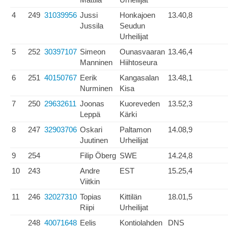
4
249
31039956
Jussi
Honkajoen
13.40,8
Jussila
Seudun
Urheilijat
5
252
30397107
Simeon
Ounasvaaran
13.46,4
Manninen
Hiihtoseura
6
251
40150767
Eerik
Kangasalan
13.48,1
Nurminen
Kisa
7
250
29632611
Joonas
Kuoreveden
13.52,3
Leppä
Kärki
8
247
32903706
Oskari
Paltamon
14.08,9
Juutinen
Urheilijat
9
254
Filip Öberg
SWE
14.24,8
10
243
Andre
EST
15.25,4
Viitkin
11
246
32027310
Topias
Kittilän
18.01,5
Riipi
Urheilijat
248
40071648
Eelis
Kontiolahden
DNS