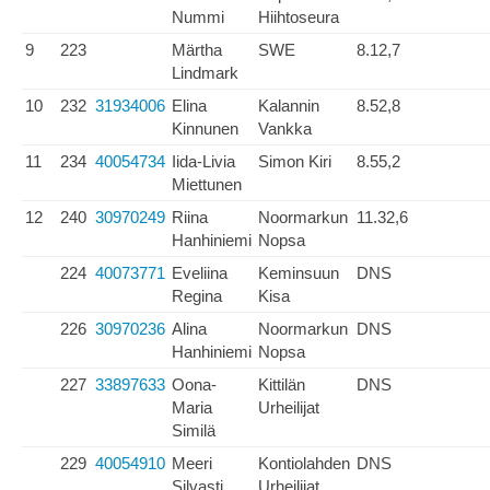
Nummi
Hiihtoseura
9
223
Märtha
SWE
8.12,7
Lindmark
10
232
31934006
Elina
Kalannin
8.52,8
Kinnunen
Vankka
11
234
40054734
Iida-Livia
Simon Kiri
8.55,2
Miettunen
12
240
30970249
Riina
Noormarkun
11.32,6
Hanhiniemi
Nopsa
224
40073771
Eveliina
Keminsuun
DNS
Regina
Kisa
226
30970236
Alina
Noormarkun
DNS
Hanhiniemi
Nopsa
227
33897633
Oona-
Kittilän
DNS
Maria
Urheilijat
Similä
229
40054910
Meeri
Kontiolahden
DNS
Silvasti
Urheilijat