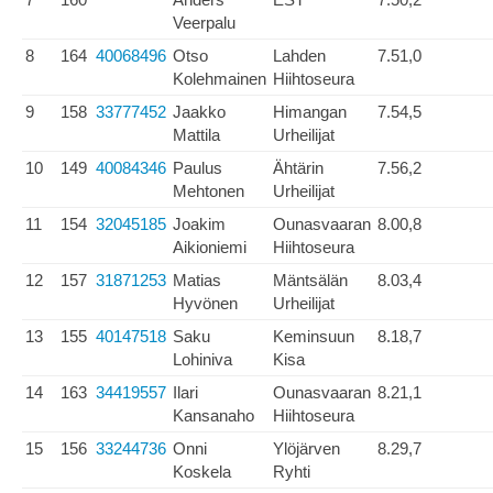
Veerpalu
8
164
40068496
Otso
Lahden
7.51,0
Kolehmainen
Hiihtoseura
9
158
33777452
Jaakko
Himangan
7.54,5
Mattila
Urheilijat
10
149
40084346
Paulus
Ähtärin
7.56,2
Mehtonen
Urheilijat
11
154
32045185
Joakim
Ounasvaaran
8.00,8
Aikioniemi
Hiihtoseura
12
157
31871253
Matias
Mäntsälän
8.03,4
Hyvönen
Urheilijat
13
155
40147518
Saku
Keminsuun
8.18,7
Lohiniva
Kisa
14
163
34419557
Ilari
Ounasvaaran
8.21,1
Kansanaho
Hiihtoseura
15
156
33244736
Onni
Ylöjärven
8.29,7
Koskela
Ryhti