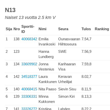
N13
Naiset 13 vuotta 2.5 km V
Sportti-
Sija
Nro
Nimi
Seura
Tulos
Ranking
ID
1
138
40068342
Emilia
Ounasvaaran
7.54,7
Irvankoski
Hiihtoseura
2
123
Hanna
SWE
7.56,9
Lundberg
3
134
33609902
Jonna
Karihaaran
7.59,8
Vestenius
Visa
4
142
34518377
Laura
Keravan
8.02,7
Kankkunen
Urheilijat
5
140
40068415
Nita Paaso
Sievin Sisu
8.11,9
6
139
33306331
Minna
Simon Kiri
8.13,3
Kukkonen
7
141
33326272
Kristiina
Lahden
8.22,2