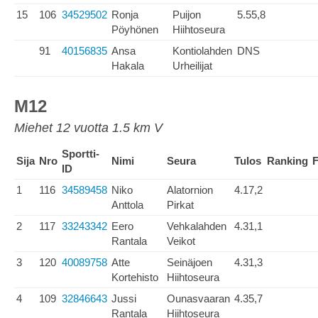
15
106
34529502
Ronja
Puijon
5.55,8
Pöyhönen
Hiihtoseura
91
40156835
Ansa
Kontiolahden
DNS
Hakala
Urheilijat
M12
Miehet 12 vuotta 1.5 km V
Sportti-
Sija
Nro
Nimi
Seura
Tulos
Ranking
F
ID
1
116
34589458
Niko
Alatornion
4.17,2
Anttola
Pirkat
2
117
33243342
Eero
Vehkalahden
4.31,1
Rantala
Veikot
3
120
40089758
Atte
Seinäjoen
4.31,3
Kortehisto
Hiihtoseura
4
109
32846643
Jussi
Ounasvaaran
4.35,7
Rantala
Hiihtoseura