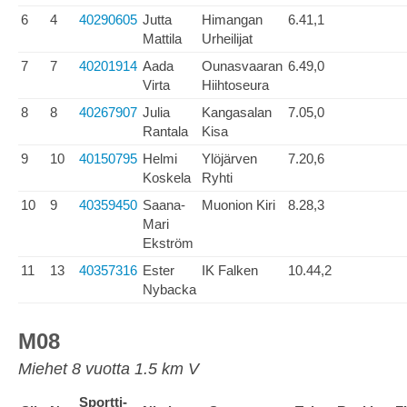
6
4
40290605
Jutta
Himangan
6.41,1
Mattila
Urheilijat
7
7
40201914
Aada
Ounasvaaran
6.49,0
Virta
Hiihtoseura
8
8
40267907
Julia
Kangasalan
7.05,0
Rantala
Kisa
9
10
40150795
Helmi
Ylöjärven
7.20,6
Koskela
Ryhti
10
9
40359450
Saana-
Muonion Kiri
8.28,3
Mari
Ekström
11
13
40357316
Ester
IK Falken
10.44,2
Nybacka
M08
Miehet 8 vuotta 1.5 km V
Sportti-