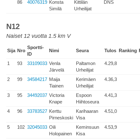
86
40076319
Konsta
Kittilän
DNS
Similä
Urheilijat
N12
Naiset 12 vuotta 1.5 km V
Sportti-
Sija
Nro
Nimi
Seura
Tulos
Ranking
ID
1
93
33109033
Venla
Paltamon
4.29,8
Järvelä
Urheilijat
2
99
34584217
Maija
Kerimäen
4.36,3
Tiainen
Urheilijat
3
95
34492037
Victoria
Espoon
4.41,3
Knape
Hiihtoseura
4
96
33783527
Kerttu
Karihaaran
4.51,0
Pirneskoski
Visa
5
102
32045033
Oili
Keminsuun
4.53,9
Holopainen
Kisa