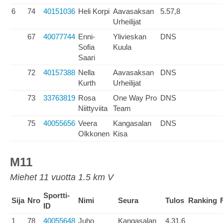
6
74
40151036
Heli Korpi
Aavasaksan
5.57,8
Urheilijat
67
40077744
Enni-
Ylivieskan
DNS
Sofia
Kuula
Saari
72
40157388
Nella
Aavasaksan
DNS
Kurth
Urheilijat
73
33763819
Rosa
One Way Pro
DNS
Niittyviita
Team
75
40055656
Veera
Kangasalan
DNS
Olkkonen
Kisa
M11
Miehet 11 vuotta 1.5 km V
Sportti-
Sija
Nro
Nimi
Seura
Tulos
Ranking
ID
1
78
40055648
Juho
Kangasalan
4.31,6