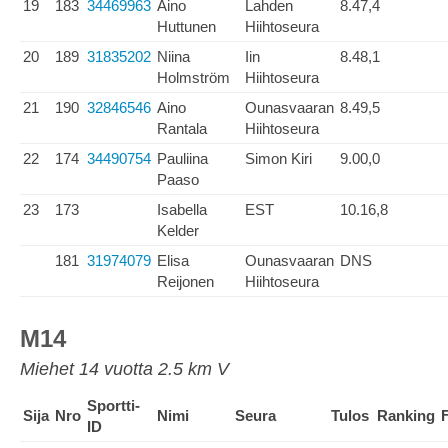
19
183
34469963
Aino
Lahden
8.47,4
Huttunen
Hiihtoseura
20
189
31835202
Niina
Iin
8.48,1
Holmström
Hiihtoseura
21
190
32846546
Aino
Ounasvaaran
8.49,5
Rantala
Hiihtoseura
22
174
34490754
Pauliina
Simon Kiri
9.00,0
Paaso
23
173
Isabella
EST
10.16,8
Kelder
181
31974079
Elisa
Ounasvaaran
DNS
Reijonen
Hiihtoseura
M14
Miehet 14 vuotta 2.5 km V
Sportti-
Sija
Nro
Nimi
Seura
Tulos
Ranking
ID