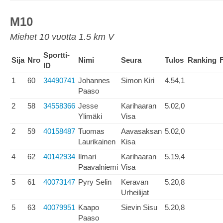
M10
Miehet 10 vuotta 1.5 km V
Sportti-
Sija
Nro
Nimi
Seura
Tulos
Ranking
ID
1
60
34490741
Johannes
Simon Kiri
4.54,1
Paaso
2
58
34558366
Jesse
Karihaaran
5.02,0
Ylimäki
Visa
2
59
40158487
Tuomas
Aavasaksan
5.02,0
Laurikainen
Kisa
4
62
40142934
Ilmari
Karihaaran
5.19,4
Paavalniemi
Visa
5
61
40073147
Pyry Selin
Keravan
5.20,8
Urheilijat
5
63
40079951
Kaapo
Sievin Sisu
5.20,8
Paaso