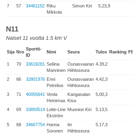
7
57
34461152
Riku
Simon Kiri
5.23,9
Mikkola
N11
Naiset 11 vuotta 1.5 km V
Sportti-
Sija
Nro
Nimi
Seura
Tulos
Ranking
FI
ID
1
70
33618281
Seliina
Ounasvaaran
4.39,2
Manninen
Hiihtoseura
2
66
32801976
Enni
Ounasvaaran
4.42,3
Petrelius
Hiihtoseura
3
71
40055641
Venla
Kangasalan
5.00,3
Heinimaa
Kisa
4
69
33893514
Lotte-Line
Muonion Kiri
5.13,5
Ekström
5
68
34607754
Hanna
Iin
5.17,3
Soronen
Hiihtoseura