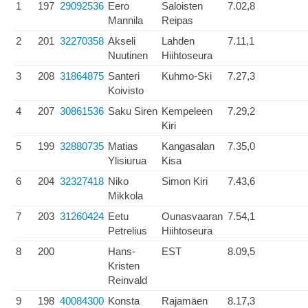
1
197
29092536
Eero
Saloisten
7.02,8
Mannila
Reipas
2
201
32270358
Akseli
Lahden
7.11,1
Nuutinen
Hiihtoseura
3
208
31864875
Santeri
Kuhmo-Ski
7.27,3
Koivisto
4
207
30861536
Saku Siren
Kempeleen
7.29,2
Kiri
5
199
32880735
Matias
Kangasalan
7.35,0
Ylisiurua
Kisa
6
204
32327418
Niko
Simon Kiri
7.43,6
Mikkola
7
203
31260424
Eetu
Ounasvaaran
7.54,1
Petrelius
Hiihtoseura
8
200
Hans-
EST
8.09,5
Kristen
Reinvald
9
198
40084300
Konsta
Rajamäen
8.17,3