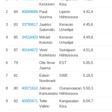
Keskinen
Kisa
2
84
40069688
Pauli
Liperin
4.42,4
Vuorma
Hiihtoseura
3
83
33790617
Jaakko
Keravan
4.45,6
Salomäki
Urheilijat
4
85
34518403
Mikael
Keravan
4.49,8
Koivisto
Urheilijat
5
87
40164672
Veeti
Seinäjoen
4.51,8
Kortehisto
Hiihtoseura
6
79
Olle Ilmar
EST
5.05,5
Jaama
7
81
Edwin
SWE
5.18,5
Nordmark
8
80
40071610
Jalmari
Ounasvaaran
5.50,3
Kansanaho
Hiihtoseura
9
82
40055671
Totte
Kangasalan
6.04,7
Välkki
Kisa