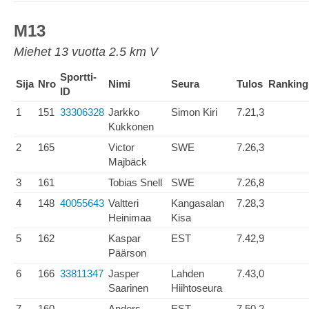
M13
Miehet 13 vuotta 2.5 km V
Sportti-
Sija
Nro
Nimi
Seura
Tulos
Ranking
ID
1
151
33306328
Jarkko
Simon Kiri
7.21,3
Kukkonen
2
165
Victor
SWE
7.26,3
Majbäck
3
161
Tobias Snell
SWE
7.26,8
4
148
40055643
Valtteri
Kangasalan
7.28,3
Heinimaa
Kisa
5
162
Kaspar
EST
7.42,9
Päärson
6
166
33811347
Jasper
Lahden
7.43,0
Saarinen
Hiihtoseura
7
160
Anders
EST
7.50,2