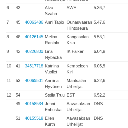
6
43
Alva
SWE
5.36,7
Svahn
7
45
40063486
Anni Tapio
Ounasvaaran
5.47,6
Hiihtoseura
8
48
40126145
Melina
Kangasalan
5.58,1
Rantala
Kisa
9
42
40226809
Lina
IK Falken
6.04,8
Nybacka
10
41
34517718
Katriina
Kempeleen
6.05,9
Vuollet
Kiri
11
53
40069501
Anniina
Mäntsälän
6.22,6
Hyvönen
Urheilijat
12
54
Stella Truu
EST
6.52,2
49
40158534
Jenni
Aavasaksan
DNS
Enbuska
Urheilijat
51
40159518
Ellen
Aavasaksan
DNS
Kurth
Urheilijat