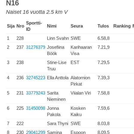
N16
Naiset 16 vuotta 2.5 km V
Sportti-
Sija
Nro
Nimi
Seura
Tulos
Ranking
ID
1
228
Linn Svahn
SWE
6.58,8
2
237
31276379
Josefiina
Karihaaran
7.21,9
Böök
Visa
3
238
Stine-Lise
EST
7.29,5
Truu
4
236
32745223
Ella Anttola
Alatornion
7.39,3
Pirkat
5
231
33779243
Sarita
Viialan Viri
7.58,8
Nieminen
6
225
31450098
Jonna
Kosken
7.59,6
Pakola
Kaiku
7
222
Sara Thyni
SWE
8.03,8
8
230
29041299
Samina
Espoon
8.09,5