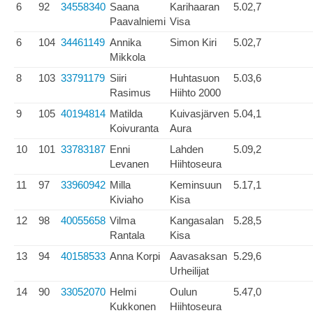
6
92
34558340
Saana
Karihaaran
5.02,7
Paavalniemi
Visa
6
104
34461149
Annika
Simon Kiri
5.02,7
Mikkola
8
103
33791179
Siiri
Huhtasuon
5.03,6
Rasimus
Hiihto 2000
9
105
40194814
Matilda
Kuivasjärven
5.04,1
Koivuranta
Aura
10
101
33783187
Enni
Lahden
5.09,2
Levanen
Hiihtoseura
11
97
33960942
Milla
Keminsuun
5.17,1
Kiviaho
Kisa
12
98
40055658
Vilma
Kangasalan
5.28,5
Rantala
Kisa
13
94
40158533
Anna Korpi
Aavasaksan
5.29,6
Urheilijat
14
90
33052070
Helmi
Oulun
5.47,0
Kukkonen
Hiihtoseura