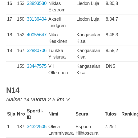
16
153
33893530
Niklas
Liedon Luja
8.30,8
Ekström
17
150
33136404
Akseli
Liedon Luja
8.34,7
Lindgren
18
152
40055647
Niko
Kangasalan
8.46,3
Keskinen
Kisa
19
167
32880706
Tuukka
Kangasalan
8.58,2
Ylisiurua
Kisa
159
33447575
Vili
Kangasalan
DNS
Olkkonen
Kisa
N14
Naiset 14 vuotta 2.5 km V
Sportti-
Sija
Nro
Nimi
Seura
Tulos
Rankin
ID
1
187
34322505
Olivia
Espoon
7.29,1
Lammivaara
Hiihtoseura