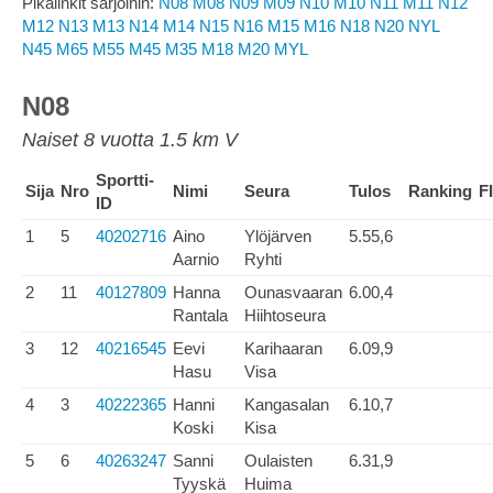
Pikalinkit sarjoihin:
N08
M08
N09
M09
N10
M10
N11
M11
N12
M12
N13
M13
N14
M14
N15
N16
M15
M16
N18
N20
NYL
N45
M65
M55
M45
M35
M18
M20
MYL
N08
Naiset 8 vuotta 1.5 km V
Sportti-
Sija
Nro
Nimi
Seura
Tulos
Ranking
F
ID
1
5
40202716
Aino
Ylöjärven
5.55,6
Aarnio
Ryhti
2
11
40127809
Hanna
Ounasvaaran
6.00,4
Rantala
Hiihtoseura
3
12
40216545
Eevi
Karihaaran
6.09,9
Hasu
Visa
4
3
40222365
Hanni
Kangasalan
6.10,7
Koski
Kisa
5
6
40263247
Sanni
Oulaisten
6.31,9
Tyyskä
Huima