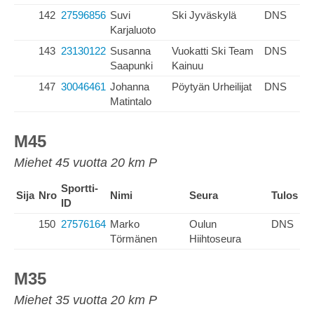
142
27596856
Suvi
Ski Jyväskylä
DNS
Karjaluoto
143
23130122
Susanna
Vuokatti Ski Team
DNS
Saapunki
Kainuu
147
30046461
Johanna
Pöytyän Urheilijat
DNS
Matintalo
M45
Miehet 45 vuotta 20 km P
Sportti-
Sija
Nro
Nimi
Seura
Tulos
ID
150
27576164
Marko
Oulun
DNS
Törmänen
Hiihtoseura
M35
Miehet 35 vuotta 20 km P