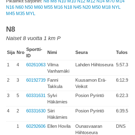
Pikalinkit sarjoihin:
N8
M8
N10
M10
N12
M12
N14
M70
M14
N16
N60
N50
M60
M55
M16
N18
N45
N20
M50
M18
NYL
M45
M35
MYL
N8
Naiset 8 vuotta 1 km P
Sportti-
Sija
Nro
Nimi
Seura
Tulos
ID
1
4
60261063
Vilma
Lahden Hiihtoseura
5:57.3
Vanhamäki
2
3
60192739
Fanni
Kuusamon Erä-
6:12.9
Takkula
Veikot
3
5
60331631
Sylvi
Posion Pyrintö
6:22.3
Häkämies
4
2
60331630
Siiri
Posion Pyrintö
6:39.5
Häkämies
1
60292606
Ellen Hovila
Ounasvaaran
DNS
Hiihtoseura