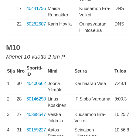
17
40441796
Maisa
Kuusamon Erä-
DNS
Runnakko
Veikot
22
60292607
Karin Hovila
Ounasvaaran
DNS
Hiihtoseura
M10
Miehet 10 vuotta 2 km P
Sportti-
Sija
Nro
Nimi
Seura
Tulos
ID
1
30
40400662
Joona
Karihaaran Visa
7:49.1
Ylimäki
2
28
60146298
Linus
IF Sibbo-Vargarna
9:00.3
Koskinen
3
27
40388547
Veikka
Kuusamon Erä-
10:29.7
Takkula
Veikot
4
31
60159227
Aatos
Seinäjoen
10:56.8