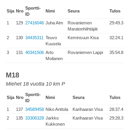
Sportti-
Sija
Nro
Nimi
Seura
Tulos
ID
1
129
27416046
Juha Alm
Rovaniemen
29:49.3
Maratonhiihtäjät
2
130
34435311
Teuvo
Keminsuun Kisa
32:24.1
Kuusela
3
131
40341506
Arto
Rovaniemen Lappi
35:54.8
Moilanen
M18
Miehet 18 vuotta 10 km P
Sportti-
Sija
Nro
Nimi
Seura
Tulos
ID
1
137
34589458
Niko Anttola
Karihaaran Visa
28:37.4
2
135
33306328
Jarkko
Karihaaran Visa
29:28.3
Kukkonen