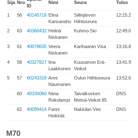
Sija
Nro
Nimi
Seura
Tulos
ID
1
56
40145718
Elina
Siilinjärven
12:15.2
Kansanaho
Hiihtoseura
2
63
40360432
Helinä
Kuhmo-Ski
12:49.0
Niskanen
3
61
40078635
Veera
Karihaaran Visa
13:16.8
Niskanen
4
58
40327827
Iina
Kuusamon Erä-
13:41.9
Laakkonen
Veikot
5
57
60243318
Anni
Oulun Hiihtoseura
13:52.6
Naumanen
60
40335060
Niina
Taivalkosken
DNS
Rokolampi
Metsä-Veikot 85
62
40099414
Fanni
Nakkilan Vire
DNS
Heikkilä
M70