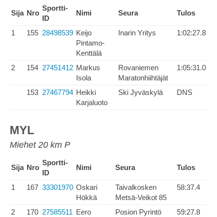
Sportti-
Sija
Nro
Nimi
Seura
Tulos
ID
1
155
28498539
Keijo
Inarin Yritys
1:02:27.8
Pintamo-
Kenttälä
2
154
27451412
Markus
Rovaniemen
1:05:31.0
Isola
Maratonhiihtäjät
153
27467794
Heikki
Ski Jyväskylä
DNS
Karjaluoto
MYL
Miehet 20 km P
Sportti-
Sija
Nro
Nimi
Seura
Tulos
ID
1
167
33301970
Oskari
Taivalkosken
58:37.4
Hökkä
Metsä-Veikot 85
2
170
27585511
Eero
Posion Pyrintö
59:27.8