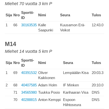
Miehet 70 vuotta 3 km P
Sportti-
Sija
Nro
Nimi
Seura
Tulos
ID
1
66
30163535
Kalle
Kuusamon Erä-
12:43.0
Saapunki
Veikot
M14
Miehet 14 vuotta 5 km P
Sportti-
Sija
Nro
Nimi
Seura
Tulos
ID
1
69
40391532
Oliver
Lempäälän Kisa
20:03.3
Kaikkonen
2
68
40407585
Adam Holm
IF Minken
20:10.0
71
34565980
Tuukka Posio
Karihaaran Visa
DNS
70
40288815
Anton Kemppi
Espoon
DNS
Hiihtoseura