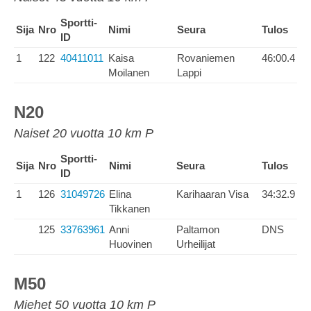
Sportti-
Sija
Nro
Nimi
Seura
Tulos
ID
1
122
40411011
Kaisa
Rovaniemen
46:00.4
Moilanen
Lappi
N20
Naiset 20 vuotta 10 km P
Sportti-
Sija
Nro
Nimi
Seura
Tulos
ID
1
126
31049726
Elina
Karihaaran Visa
34:32.9
Tikkanen
125
33763961
Anni
Paltamon
DNS
Huovinen
Urheilijat
M50
Miehet 50 vuotta 10 km P