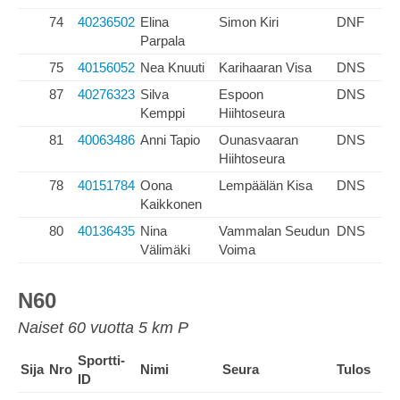
74
40236502
Elina
Simon Kiri
DNF
Parpala
75
40156052
Nea Knuuti
Karihaaran Visa
DNS
87
40276323
Silva
Espoon
DNS
Kemppi
Hiihtoseura
81
40063486
Anni Tapio
Ounasvaaran
DNS
Hiihtoseura
78
40151784
Oona
Lempäälän Kisa
DNS
Kaikkonen
80
40136435
Nina
Vammalan Seudun
DNS
Välimäki
Voima
N60
Naiset 60 vuotta 5 km P
Sportti-
Sija
Nro
Nimi
Seura
Tulos
ID