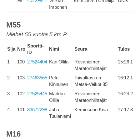
96
40229941
Veikko
Kemijärven Urheilijat
DNS
Imponen
M55
Miehet 55 vuotta 5 km P
Sportti-
Sija
Nro
Nimi
Seura
Tulos
ID
1
100
27524404
Kari Ollila
Rovaniemen
15:26.1
Maratonhiihtäjät
2
103
27463565
Petri
Taivalkosken
16:12.1
Kinnunen
Metsä-Veikot 85
3
102
27525445
Markku
Rovaniemen
16:24.2
Ollila
Maratonhiihtäjät
4
101
33672298
Juha
Keminsuun Kisa
17:17.8
Tuulaniemi
M16