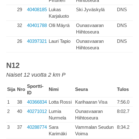
Pirttinen
Hiihtoseura
29
40408185
Lukas
Ski Jyväskylä
DNS
Karjaluoto
32
40401788
Olli Mäyrä
Ounasvaaran
DNS
Hiihtoseura
26
40397321
Lauri Tapio
Ounasvaaran
DNS
Hiihtoseura
N12
Naiset 12 vuotta 2 km P
Sportti-
Sija
Nro
Nimi
Seura
Tulos
ID
1
38
40366834
Lotta Rossi
Karihaaran Visa
7:56.0
2
40
40271012
Lumia
Ounasvaaran
8:02.7
Nurmela
Hiihtoseura
3
37
40288774
Sara
Vammalan Seudun
8:34.2
Karimäki
Voima