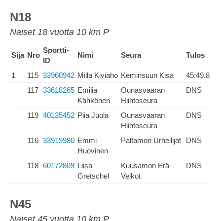
N18
Naiset 18 vuotta 10 km P
Sportti-
Sija
Nro
Nimi
Seura
Tulos
ID
1
115
33960942
Milla Kiviaho
Keminsuun Kisa
45:49.8
117
33618265
Emilia
Ounasvaaran
DNS
Kähkönen
Hiihtoseura
119
40135452
Piia Juola
Ounasvaaran
DNS
Hiihtoseura
116
33919980
Emmi
Paltamon Urheilijat
DNS
Huovinen
118
60172809
Liisa
Kuusamon Erä-
DNS
Gretschel
Veikot
N45
Naiset 45 vuotta 10 km P