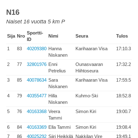
N16
Naiset 16 vuotta 5 km P
Sportti-
Sija
Nro
Nimi
Seura
Tulos
ID
1
83
40209380
Hanna
Karihaaran Visa
17:10.3
Niskanen
2
77
32801976
Enni
Ounasvaaran
17:32.2
Petrelius
Hiihtoseura
3
85
40078634
Sara
Karihaaran Visa
17:59.5
Niskanen
4
79
40355477
Hilla
Kuhmo-Ski
18:52.8
Niskanen
5
76
40163368
Veera
Simon Kiri
19:00.7
Tammi
6
84
40163369
Ella Tammi
Simon Kiri
19:08.4
7
86
40025292
Siiri Heikkilä
Nakkilan Vire
19:49.1