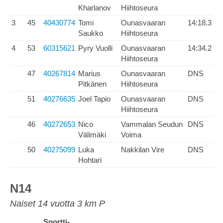
Kharlanov
Hiihtoseura
3
45
40430774
Tomi
Ounasvaaran
14:18.3
Saukko
Hiihtoseura
4
53
60315621
Pyry Vuolli
Ounasvaaran
14:34.2
Hiihtoseura
47
40267814
Marius
Ounasvaaran
DNS
Pitkänen
Hiihtoseura
51
40276635
Joel Tapio
Ounasvaaran
DNS
Hiihtoseura
46
40272653
Nico
Vammalan Seudun
DNS
Välimäki
Voima
50
40275099
Luka
Nakkilan Vire
DNS
Hohtari
N14
Naiset 14 vuotta 3 km P
Sportti-