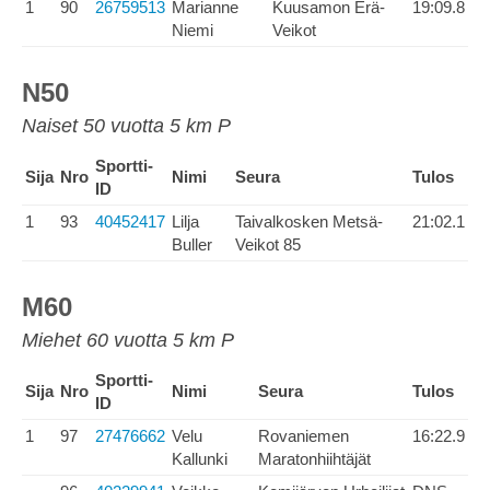
1
90
26759513
Marianne
Kuusamon Erä-
19:09.8
Niemi
Veikot
N50
Naiset 50 vuotta 5 km P
Sportti-
Sija
Nro
Nimi
Seura
Tulos
ID
1
93
40452417
Lilja
Taivalkosken Metsä-
21:02.1
Buller
Veikot 85
M60
Miehet 60 vuotta 5 km P
Sportti-
Sija
Nro
Nimi
Seura
Tulos
ID
1
97
27476662
Velu
Rovaniemen
16:22.9
Kallunki
Maratonhiihtäjät