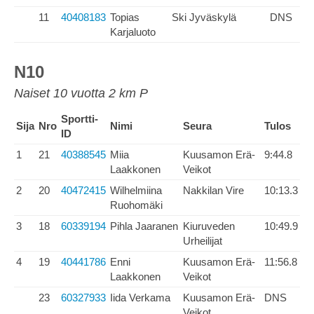
11
40408183
Topias
Ski Jyväskylä
DNS
Karjaluoto
N10
Naiset 10 vuotta 2 km P
Sportti-
Sija
Nro
Nimi
Seura
Tulos
ID
1
21
40388545
Miia
Kuusamon Erä-
9:44.8
Laakkonen
Veikot
2
20
40472415
Wilhelmiina
Nakkilan Vire
10:13.3
Ruohomäki
3
18
60339194
Pihla Jaaranen
Kiuruveden
10:49.9
Urheilijat
4
19
40441786
Enni
Kuusamon Erä-
11:56.8
Laakkonen
Veikot
23
60327933
Iida Verkama
Kuusamon Erä-
DNS
Veikot