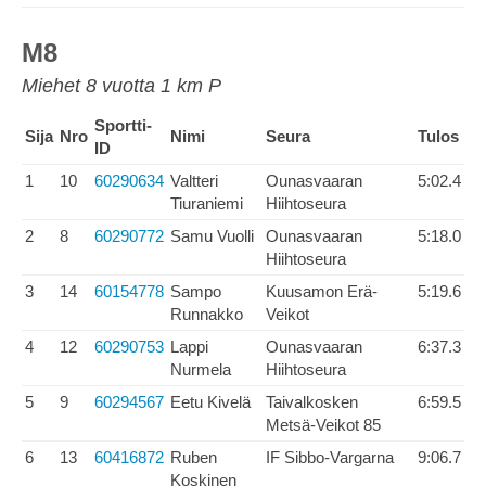
M8
Miehet 8 vuotta 1 km P
Sportti-
Sija
Nro
Nimi
Seura
Tulos
ID
1
10
60290634
Valtteri
Ounasvaaran
5:02.4
Tiuraniemi
Hiihtoseura
2
8
60290772
Samu Vuolli
Ounasvaaran
5:18.0
Hiihtoseura
3
14
60154778
Sampo
Kuusamon Erä-
5:19.6
Runnakko
Veikot
4
12
60290753
Lappi
Ounasvaaran
6:37.3
Nurmela
Hiihtoseura
5
9
60294567
Eetu Kivelä
Taivalkosken
6:59.5
Metsä-Veikot 85
6
13
60416872
Ruben
IF Sibbo-Vargarna
9:06.7
Koskinen