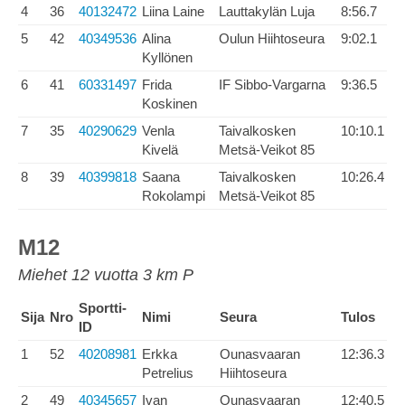
4
36
40132472
Liina Laine
Lauttakylän Luja
8:56.7
5
42
40349536
Alina
Oulun Hiihtoseura
9:02.1
Kyllönen
6
41
60331497
Frida
IF Sibbo-Vargarna
9:36.5
Koskinen
7
35
40290629
Venla
Taivalkosken
10:10.1
Kivelä
Metsä-Veikot 85
8
39
40399818
Saana
Taivalkosken
10:26.4
Rokolampi
Metsä-Veikot 85
M12
Miehet 12 vuotta 3 km P
Sportti-
Sija
Nro
Nimi
Seura
Tulos
ID
1
52
40208981
Erkka
Ounasvaaran
12:36.3
Petrelius
Hiihtoseura
2
49
40345657
Ivan
Ounasvaaran
12:40.5