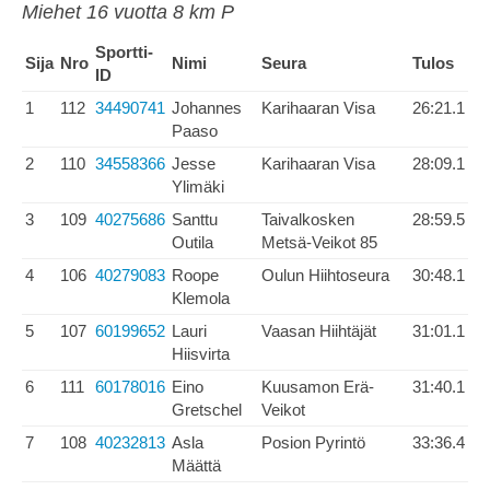
Miehet 16 vuotta 8 km P
Sportti-
Sija
Nro
Nimi
Seura
Tulos
ID
1
112
34490741
Johannes
Karihaaran Visa
26:21.1
Paaso
2
110
34558366
Jesse
Karihaaran Visa
28:09.1
Ylimäki
3
109
40275686
Santtu
Taivalkosken
28:59.5
Outila
Metsä-Veikot 85
4
106
40279083
Roope
Oulun Hiihtoseura
30:48.1
Klemola
5
107
60199652
Lauri
Vaasan Hiihtäjät
31:01.1
Hiisvirta
6
111
60178016
Eino
Kuusamon Erä-
31:40.1
Gretschel
Veikot
7
108
40232813
Asla
Posion Pyrintö
33:36.4
Määttä