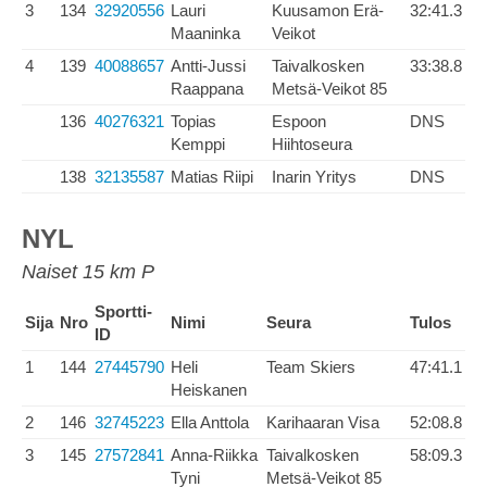
3
134
32920556
Lauri
Kuusamon Erä-
32:41.3
Maaninka
Veikot
4
139
40088657
Antti-Jussi
Taivalkosken
33:38.8
Raappana
Metsä-Veikot 85
136
40276321
Topias
Espoon
DNS
Kemppi
Hiihtoseura
138
32135587
Matias Riipi
Inarin Yritys
DNS
NYL
Naiset 15 km P
Sportti-
Sija
Nro
Nimi
Seura
Tulos
ID
1
144
27445790
Heli
Team Skiers
47:41.1
Heiskanen
2
146
32745223
Ella Anttola
Karihaaran Visa
52:08.8
3
145
27572841
Anna-Riikka
Taivalkosken
58:09.3
Tyni
Metsä-Veikot 85