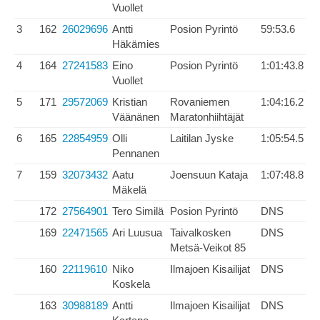
Vuollet
3
162
26029696
Antti
Posion Pyrintö
59:53.6
Häkämies
4
164
27241583
Eino
Posion Pyrintö
1:01:43.8
Vuollet
5
171
29572069
Kristian
Rovaniemen
1:04:16.2
Väänänen
Maratonhiihtäjät
6
165
22854959
Olli
Laitilan Jyske
1:05:54.5
Pennanen
7
159
32073432
Aatu
Joensuun Kataja
1:07:48.8
Mäkelä
172
27564901
Tero Similä
Posion Pyrintö
DNS
169
22471565
Ari Luusua
Taivalkosken
DNS
Metsä-Veikot 85
160
22119610
Niko
Ilmajoen Kisailijat
DNS
Koskela
163
30988189
Antti
Ilmajoen Kisailijat
DNS