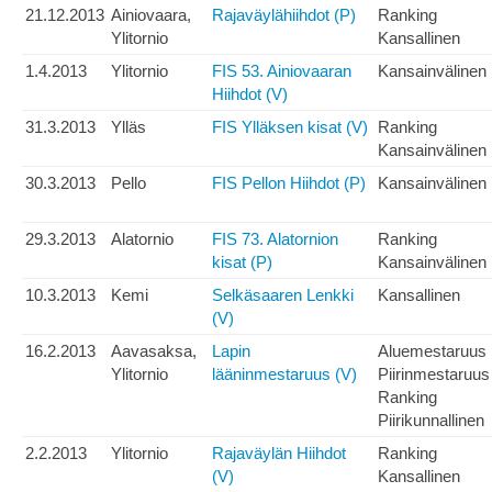
21.12.2013
Ainiovaara,
Rajaväylähiihdot (P)
Ranking
Ylitornio
Kansallinen
1.4.2013
Ylitornio
FIS 53. Ainiovaaran
Kansainvälinen
Hiihdot (V)
31.3.2013
Ylläs
FIS Ylläksen kisat (V)
Ranking
Kansainvälinen
30.3.2013
Pello
FIS Pellon Hiihdot (P)
Kansainvälinen
29.3.2013
Alatornio
FIS 73. Alatornion
Ranking
kisat (P)
Kansainvälinen
10.3.2013
Kemi
Selkäsaaren Lenkki
Kansallinen
(V)
16.2.2013
Aavasaksa,
Lapin
Aluemestaruus
Ylitornio
lääninmestaruus (V)
Piirinmestaruus
Ranking
Piirikunnallinen
2.2.2013
Ylitornio
Rajaväylän Hiihdot
Ranking
(V)
Kansallinen