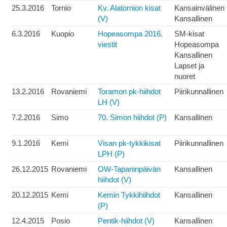
25.3.2016
Tornio
Kv. Alatornion kisat
Kansainvälinen
(V)
Kansallinen
6.3.2016
Kuopio
Hopeasompa 2016,
SM-kisat
viestit
Hopeasompa
Kansallinen
Lapset ja
nuoret
13.2.2016
Rovaniemi
Toramon pk-hiihdot
Piirikunnallinen
LH (V)
7.2.2016
Simo
70. Simon hiihdot (P)
Kansallinen
9.1.2016
Kemi
Visan pk-tykkikisat
Piirikunnallinen
LPH (P)
26.12.2015
Rovaniemi
OW-Tapaninpäivän
Kansallinen
hiihdot (V)
20.12.2015
Kemi
Kemin Tykkihiihdot
Kansallinen
(P)
12.4.2015
Posio
Pentik-hiihdot (V)
Kansallinen