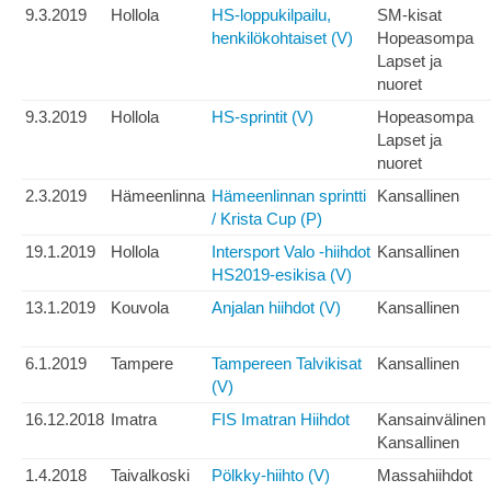
9.3.2019
Hollola
HS-loppukilpailu,
SM-kisat
henkilökohtaiset (V)
Hopeasompa
Lapset ja
nuoret
9.3.2019
Hollola
HS-sprintit (V)
Hopeasompa
Lapset ja
nuoret
2.3.2019
Hämeenlinna
Hämeenlinnan sprintti
Kansallinen
/ Krista Cup (P)
19.1.2019
Hollola
Intersport Valo -hiihdot
Kansallinen
HS2019-esikisa (V)
13.1.2019
Kouvola
Anjalan hiihdot (V)
Kansallinen
6.1.2019
Tampere
Tampereen Talvikisat
Kansallinen
(V)
16.12.2018
Imatra
FIS Imatran Hiihdot
Kansainvälinen
Kansallinen
1.4.2018
Taivalkoski
Pölkky-hiihto (V)
Massahiihdot