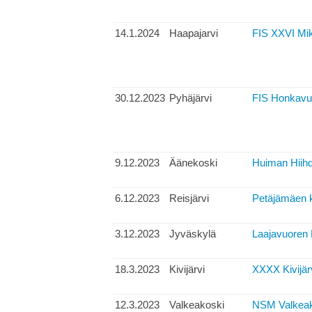
14.1.2024
Haapajarvi
FIS XXVI Mik
30.12.2023
Pyhäjärvi
FIS Honkavuo
9.12.2023
Äänekoski
Huiman Hiihd
6.12.2023
Reisjärvi
Petäjämäen k
3.12.2023
Jyväskylä
Laajavuoren 
18.3.2023
Kivijärvi
XXXX Kivijärv
12.3.2023
Valkeakoski
NSM Valkeak