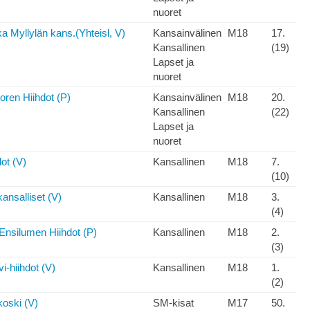
nuoret
a Myllylän kans.(Yhteisl, V)
Kansainvälinen
M18
17.
Kansallinen
(19)
Lapset ja
nuoret
ren Hiihdot (P)
Kansainvälinen
M18
20.
Kansallinen
(22)
Lapset ja
nuoret
ot (V)
Kansallinen
M18
7.
(10)
ansalliset (V)
Kansallinen
M18
3.
(4)
Ensilumen Hiihdot (P)
Kansallinen
M18
2.
(3)
i-hiihdot (V)
Kansallinen
M18
1.
(2)
oski (V)
SM-kisat
M17
50.