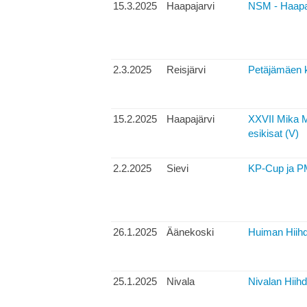
15.3.2025
Haapajarvi
NSM - Haapajä
2.3.2025
Reisjärvi
Petäjämäen ka
15.2.2025
Haapajärvi
XXVII Mika M
esikisat (V)
2.2.2025
Sievi
KP-Cup ja PM-
26.1.2025
Äänekoski
Huiman Hiihd
25.1.2025
Nivala
Nivalan Hiihd