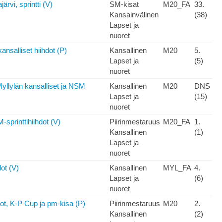
rvi, sprintti (V)
SM-kisat
M20_FA
33.
Kansainvälinen
(38)
Lapset ja
nuoret
nsalliset hiihdot (P)
Kansallinen
M20
5.
Lapset ja
(5)
nuoret
yllylän kansalliset ja NSM
Kansallinen
M20
DNS
Lapset ja
(15)
nuoret
sprinttihiihdot (V)
Piirinmestaruus
M20_FA
1.
Kansallinen
(1)
Lapset ja
nuoret
ot (V)
Kansallinen
MYL_FA
4.
Lapset ja
(6)
nuoret
ot, K-P Cup ja pm-kisa (P)
Piirinmestaruus
M20
2.
Kansallinen
(2)