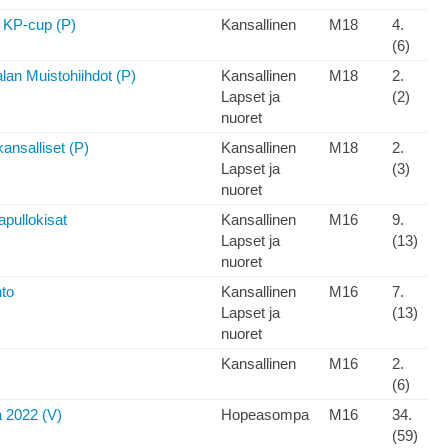
, KP-cup (P)
Kansallinen
M18
4.
(6)
lan Muistohiihdot (P)
Kansallinen
M18
2.
Lapset ja
(2)
nuoret
ansalliset (P)
Kansallinen
M18
2.
Lapset ja
(3)
nuoret
apullokisat
Kansallinen
M16
9.
Lapset ja
(13)
nuoret
hto
Kansallinen
M16
7.
Lapset ja
(13)
nuoret
Kansallinen
M16
2.
(6)
2022 (V)
Hopeasompa
M16
34.
(59)