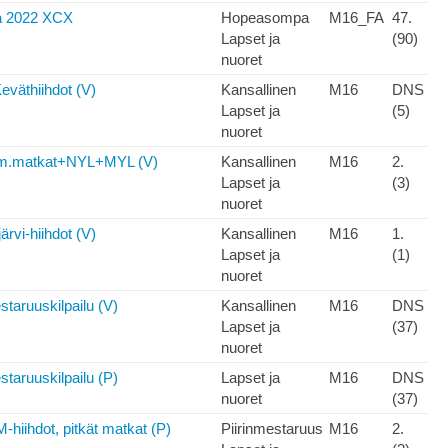
 2022 XCX
Hopeasompa
M16_FA
47.
Lapset ja
(90)
nuoret
eväthiihdot (V)
Kansallinen
M16
DNS
Lapset ja
(5)
nuoret
rm.matkat+NYL+MYL (V)
Kansallinen
M16
2.
Lapset ja
(3)
nuoret
ärvi-hiihdot (V)
Kansallinen
M16
1.
Lapset ja
(1)
nuoret
taruuskilpailu (V)
Kansallinen
M16
DNS
Lapset ja
(37)
nuoret
taruuskilpailu (P)
Lapset ja
M16
DNS
nuoret
(37)
hiihdot, pitkät matkat (P)
Piirinmestaruus
M16
2.