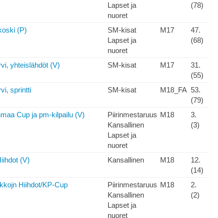
Lapset ja
(78)
nuoret
oski (P)
SM-kisat
M17
47.
Lapset ja
(68)
nuoret
i, yhteislähdöt (V)
SM-kisat
M17
31.
(55)
, sprintti
SM-kisat
M18_FA
53.
(79)
maa Cup ja pm-kilpailu (V)
Piirinmestaruus
M18
3.
Kansallinen
(3)
Lapset ja
nuoret
ihdot (V)
Kansallinen
M18
12.
(14)
kkojn Hiihdot/KP-Cup
Piirinmestaruus
M18
2.
Kansallinen
(2)
Lapset ja
nuoret