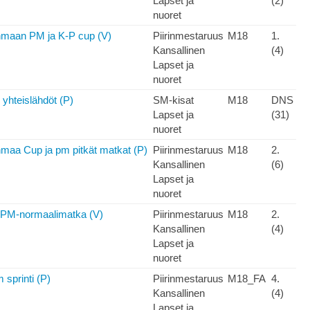
Lapset ja
(2)
nuoret
nmaan PM ja K-P cup (V)
Piirinmestaruus
M18
1.
Kansallinen
(4)
Lapset ja
nuoret
yhteislähdöt (P)
SM-kisat
M18
DNS
Lapset ja
(31)
nuoret
maa Cup ja pm pitkät matkat (P)
Piirinmestaruus
M18
2.
Kansallinen
(6)
Lapset ja
nuoret
t, PM-normaalimatka (V)
Piirinmestaruus
M18
2.
Kansallinen
(4)
Lapset ja
nuoret
 sprinti (P)
Piirinmestaruus
M18_FA
4.
Kansallinen
(4)
Lapset ja