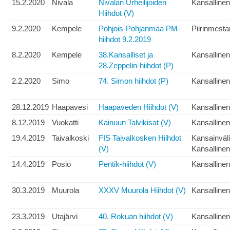
15.2.2020
Nivala
Nivalan Urheilijoiden
Kansallinen
Hiihdot (V)
9.2.2020
Kempele
Pohjois-Pohjanmaa PM-
Piirinmesta
hiihdot 9.2.2019
8.2.2020
Kempele
38.Kansalliset ja
Kansallinen
28.Zeppelin-hiihdot (P)
2.2.2020
Simo
74. Simon hiihdot (P)
Kansallinen
28.12.2019
Haapavesi
Haapaveden Hiihdot (V)
Kansallinen
8.12.2019
Vuokatti
Kainuun Talvikisat (V)
Kansallinen
19.4.2019
Taivalkoski
FIS Taivalkosken Hiihdot
Kansainväl
(V)
Kansallinen
14.4.2019
Posio
Pentik-hiihdot (V)
Kansallinen
30.3.2019
Muurola
XXXV Muurola Hiihdot (V)
Kansallinen
23.3.2019
Utajärvi
40. Rokuan hiihdot (V)
Kansallinen