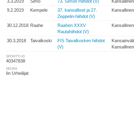
3.3.2019
Simo
73. Simon Hiihdot (V)
Kansallinen
9.2.2019
Kempele
37. kansalliset ja 27.
Kansallinen
Zeppelin-hiihdot (V)
30.12.2018
Raahe
Raahen XXXV
Kansallinen
Rautahiihdot (V)
30.3.2018
Taivalkoski
FIS Taivalkosken hiihdot
Kansainväl
(V)
Kansallinen
SPORTTI-ID
40347838
SEURA
Iin Urheilijat