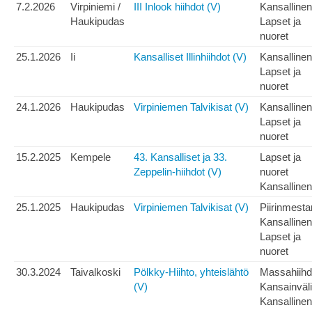
7.2.2026
Virpiniemi /
III Inlook hiihdot (V)
Kansallinen
Haukipudas
Lapset ja
nuoret
25.1.2026
Ii
Kansalliset Illinhiihdot (V)
Kansallinen
Lapset ja
nuoret
24.1.2026
Haukipudas
Virpiniemen Talvikisat (V)
Kansallinen
Lapset ja
nuoret
15.2.2025
Kempele
43. Kansalliset ja 33.
Lapset ja
Zeppelin-hiihdot (V)
nuoret
Kansallinen
25.1.2025
Haukipudas
Virpiniemen Talvikisat (V)
Piirinmesta
Kansallinen
Lapset ja
nuoret
30.3.2024
Taivalkoski
Pölkky-Hiihto, yhteislähtö
Massahiihd
(V)
Kansainväl
Kansallinen