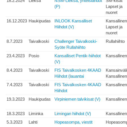
18.2.2024
Lieksa
NSM-Lieksa, yhteislähdöt
SM-kisat
(P)
Lapset ja
nuoret
16.12.2023
Haukipudas
INLOOK Kansalliset
Kansallinen
Hiihdot (V)
Lapset ja
nuoret
8.7.2023
Taivalkoski
Challenger Taivalkoski-
Rullahiihto
Syöte Rullahiihto
23.4.2023
Posio
Kansalliset Pentik-hiihdot
Kansallinen
(V)
8.4.2023
Taivalkoski
FIS Taivalkosken 4KAAD
Kansainväl
Hiihdot (lauantai
Kansallinen
7.4.2023
Taivalkoski
FIS Taivalkosken 4KAAD
Kansallinen
Hiihdot
19.3.2023
Haukipudas
Virpiniemen talvikisat (V)
Kansallinen
18.3.2023
Liminka
Limingan hiihdot (V)
Kansallinen
5.3.2023
Lahti
Hopeasompa, viestit
Hopeasom