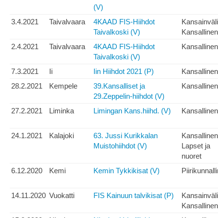
(V)
3.4.2021
Taivalvaara
4KAAD FIS-Hiihdot
Kansainväl
Taivalkoski (V)
Kansallinen
2.4.2021
Taivalvaara
4KAAD FIS-Hiihdot
Kansallinen
Taivalkoski (V)
7.3.2021
Ii
Iin Hiihdot 2021 (P)
Kansallinen
28.2.2021
Kempele
39.Kansalliset ja
Kansallinen
29.Zeppelin-hiihdot (V)
27.2.2021
Liminka
Limingan Kans.hiihd. (V)
Kansallinen
24.1.2021
Kalajoki
63. Jussi Kurikkalan
Kansallinen
Muistohiihdot (V)
Lapset ja
nuoret
6.12.2020
Kemi
Kemin Tykkikisat (V)
Piirikunnall
14.11.2020
Vuokatti
FIS Kainuun talvikisat (P)
Kansainväl
Kansallinen