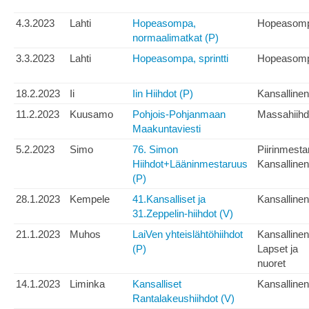
4.3.2023
Lahti
Hopeasompa,
Hopeasom
normaalimatkat (P)
3.3.2023
Lahti
Hopeasompa, sprintti
Hopeasom
18.2.2023
Ii
Iin Hiihdot (P)
Kansallinen
11.2.2023
Kuusamo
Pohjois-Pohjanmaan
Massahiihd
Maakuntaviesti
5.2.2023
Simo
76. Simon
Piirinmesta
Hiihdot+Lääninmestaruus
Kansallinen
(P)
28.1.2023
Kempele
41.Kansalliset ja
Kansallinen
31.Zeppelin-hiihdot (V)
21.1.2023
Muhos
LaiVen yhteislähtöhiihdot
Kansallinen
(P)
Lapset ja
nuoret
14.1.2023
Liminka
Kansalliset
Kansallinen
Rantalakeushiihdot (V)