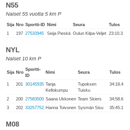
N55
Naiset 55 vuotta 5 km P
Sija
Nro
Sportti-ID
Nimi
Seura
Tulos
1
197
27533945
Seija Pieskä
Oulun Kilpa-Veljet
23:10.3
NYL
Naiset 10 km P
Sportti-
Sija
Nro
Nimi
Seura
Tulos
ID
1
201
30145935
Tanja
Tupoksen
34:18.4
Kellokumpu
Tuisku
2
200
27583500
Saana Ukkonen
Team Skiers
34:58.6
3
202
33257752
Hanna Toivonen
Sysmän Sisu
35:45.1
M08