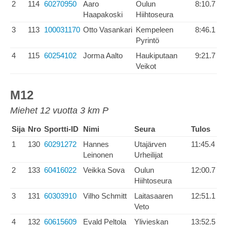
2
114
60270950
Aaro
Oulun
8:10.7
Haapakoski
Hiihtoseura
3
113
100031170
Otto Vasankari
Kempeleen
8:46.1
Pyrintö
4
115
60254102
Jorma Aalto
Haukiputaan
9:21.7
Veikot
M12
Miehet 12 vuotta 3 km P
Sija
Nro
Sportti-ID
Nimi
Seura
Tulos
1
130
60291272
Hannes
Utajärven
11:45.4
Leinonen
Urheilijat
2
133
60416022
Veikka Sova
Oulun
12:00.7
Hiihtoseura
3
131
60303910
Vilho Schmitt
Laitasaaren
12:51.1
Veto
4
132
60615609
Evald Peltola
Ylivieskan
13:52.5