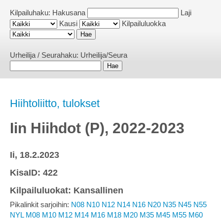
Kilpailuhaku:
Hakusana
Laji
Kausi
Kilpailuluokka
Urheilija / Seurahaku:
Urheilija/Seura
Hiihtoliitto, tulokset
Iin Hiihdot (P), 2022-2023
Ii, 18.2.2023
KisaID: 422
Kilpailuluokat: Kansallinen
Pikalinkit sarjoihin:
N08
N10
N12
N14
N16
N20
N35
N45
N55
NYL
M08
M10
M12
M14
M16
M18
M20
M35
M45
M55
M60