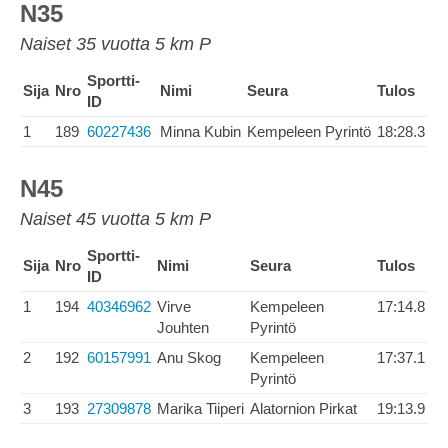
N35
Naiset 35 vuotta 5 km P
Sportti-
Sija
Nro
Nimi
Seura
Tulos
ID
1
189
60227436
Minna Kubin
Kempeleen Pyrintö
18:28.3
N45
Naiset 45 vuotta 5 km P
Sportti-
Sija
Nro
Nimi
Seura
Tulos
ID
1
194
40346962
Virve
Kempeleen
17:14.8
Jouhten
Pyrintö
2
192
60157991
Anu Skog
Kempeleen
17:37.1
Pyrintö
3
193
27309878
Marika Tiiperi
Alatornion Pirkat
19:13.9