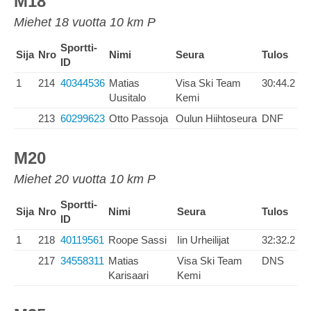
M18
Miehet 18 vuotta 10 km P
Sportti-
Sija
Nro
Nimi
Seura
Tulos
ID
1
214
40344536
Matias
Visa Ski Team
30:44.2
Uusitalo
Kemi
213
60299623
Otto Passoja
Oulun Hiihtoseura
DNF
M20
Miehet 20 vuotta 10 km P
Sportti-
Sija
Nro
Nimi
Seura
Tulos
ID
1
218
40119561
Roope Sassi
Iin Urheilijat
32:32.2
217
34558311
Matias
Visa Ski Team
DNS
Karisaari
Kemi