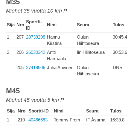
M35
Miehet 35 vuotta 10 km P
Sportti-
Sija
Nro
Nimi
Seura
Tulos
ID
1
207
28739298
Hannu
Oulun
30:45.4
Kirstinä
Hiihtoseura
2
206
26030342
Antti
Iin Hiihtoseura
30:53.6
Harmaala
205
27419506
Juha Auvinen
Oulun
DNS
Hiihtoseura
M45
Miehet 45 vuotta 5 km P
Sija
Nro
Sportti-ID
Nimi
Seura
Tulos
1
210
40466693
Tommy From
IF Åsarna
16:39.8