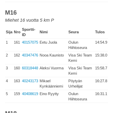
M16
Miehet 16 vuotta 5 km P
Sportti-
Sija
Nro
Nimi
Seura
Tulos
ID
1
161
40157075
Eetu Juola
Oulun
14:54.9
Hiihtoseura
2
162
40347476
Nooa Kaunisto
Visa Ski Team
15:38.0
Kemi
3
160
60318448
Aleksi Vuorma
Visa Ski Team
15:58.7
Kemi
4
163
40243173
Mikael
Pöytyän
16:27.8
Kynkäänniemi
Urheilijat
5
159
40408619
Eino Ryytty
Oulun
16:31.1
Hiihtoseura