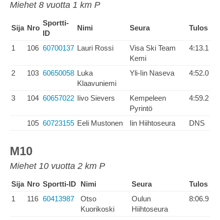
Miehet 8 vuotta 1 km P
Sportti-
Sija
Nro
Nimi
Seura
Tulos
ID
1
106
60700137
Lauri Rossi
Visa Ski Team
4:13.1
Kemi
2
103
60650058
Luka
Yli-Iin Naseva
4:52.0
Klaavuniemi
3
104
60657022
Iivo Sievers
Kempeleen
4:59.2
Pyrintö
105
60723155
Eeli Mustonen
Iin Hiihtoseura
DNS
M10
Miehet 10 vuotta 2 km P
Sija
Nro
Sportti-ID
Nimi
Seura
Tulos
1
116
60413987
Otso
Oulun
8:06.9
Kuorikoski
Hiihtoseura