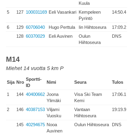
Kuula
5
127
100031169
Eeli Vasankari
Kempeleen
14:50.4
Pyrintö
6
129
60706040
Hugo Perttula
Iin Hiihtoseura
17:09.2
128
60370029
Eeli Auvinen
Oulun
DNS
Hiihtoseura
M14
Miehet 14 vuotta 5 km P
Sportti-
Sija
Nro
Nimi
Seura
Tulos
ID
1
144
40400662
Joona
Visa Ski Team
17:06.1
Ylimäki
Kemi
2
146
40387153
Viljami
Vantaan
19:19.9
Vuosku
Hiihtoseura
145
40294675
Nooa
Oulun Hiihtoseura
DNS
Auvinen