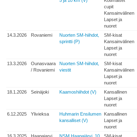
5 ja 10 km (V)
Kotimaiset
cupit
Kansainvälinen
Lapset ja
nuoret
14.3.2026
Rovaniemi
Nuorten SM-hiihdot,
SM-kisat
sprintti (P)
Kansainvälinen
Lapset ja
nuoret
13.3.2026
Ounasvaara
Nuorten SM-hiihdot,
SM-kisat
/ Rovaniemi
viestit
Kansainvälinen
Lapset ja
nuoret
18.1.2026
Seinäjoki
Kaamoshiihdot (V)
Kansallinen
Lapset ja
nuoret
6.12.2025
Ylivieksa
Huhmarin Ensilumen
Kansallinen
kansalliset (V)
Lapset ja
nuoret
16.3.2025
Haapajarvi
NSM Haapajärvi, 10
SM-kisat