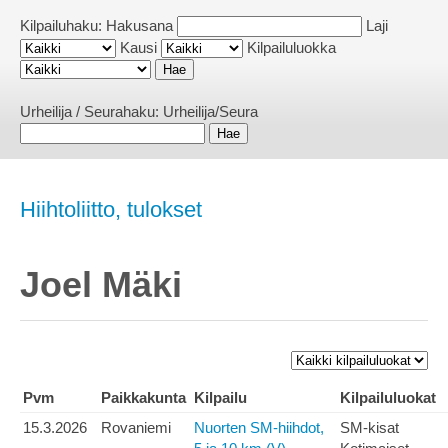
Kilpailuhaku:
Hakusana
Laji
Kausi
Kilpailuluokka
Urheilija / Seurahaku:
Urheilija/Seura
Hiihtoliitto, tulokset
Joel Mäki
Pvm
Paikkakunta
Kilpailu
Kilpailuluokat
15.3.2026
Rovaniemi
Nuorten SM-hiihdot,
SM-kisat