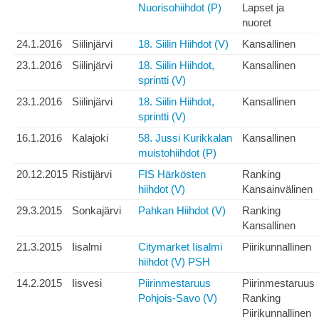
Nuorisohiihdot (P)
Lapset ja
nuoret
24.1.2016
Siilinjärvi
18. Siilin Hiihdot (V)
Kansallinen
23.1.2016
Siilinjärvi
18. Siilin Hiihdot,
Kansallinen
sprintti (V)
23.1.2016
Siilinjärvi
18. Siilin Hiihdot,
Kansallinen
sprintti (V)
16.1.2016
Kalajoki
58. Jussi Kurikkalan
Kansallinen
muistohiihdot (P)
20.12.2015
Ristijärvi
FIS Härkösten
Ranking
hiihdot (V)
Kansainvälinen
29.3.2015
Sonkajärvi
Pahkan Hiihdot (V)
Ranking
Kansallinen
21.3.2015
Iisalmi
Citymarket Iisalmi
Piirikunnallinen
hiihdot (V) PSH
14.2.2015
Iisvesi
Piirinmestaruus
Piirinmestaruus
Pohjois-Savo (V)
Ranking
Piirikunnallinen