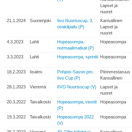
Lapset ja
nuoret
21.1.2024
Suonenjoki
Iivo Nuorisocup, 3.
Kansallinen
osakilpailu (P)
Lapset ja
nuoret
4.3.2023
Lahti
Hopeasompa,
Hopeasompa
normaalimatkat (P)
3.3.2023
Lahti
Hopeasompa, sprintti
Hopeasompa
18.2.2023
Iisalmi
Pohjois-Savon pm,
Piirinmestaruus
Iivo Cup (P)
Kansallinen
28.1.2023
Vieremä
IIVO Nuorisocup (V)
Lapset ja
nuoret
20.3.2022
Taivalkoski
Hopeasompa, viestit
Hopeasompa
(P)
19.3.2022
Taivalkoski
Hopeasompa 2022
Hopeasompa
(V)
26.2.2022
Vieremä
40. Ollin hiihdot ja
Kansallinen