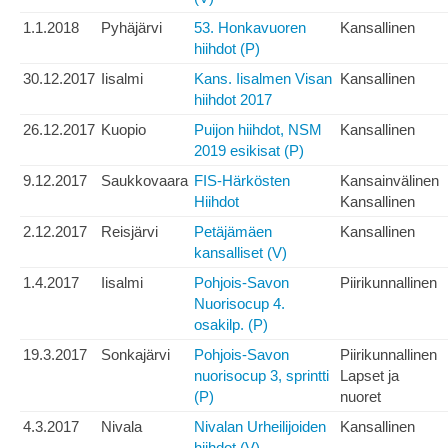
1.1.2018
Pyhäjärvi
53. Honkavuoren
Kansallinen
hiihdot (P)
30.12.2017
Iisalmi
Kans. Iisalmen Visan
Kansallinen
hiihdot 2017
26.12.2017
Kuopio
Puijon hiihdot, NSM
Kansallinen
2019 esikisat (P)
9.12.2017
Saukkovaara
FIS-Härkösten
Kansainvälinen
Hiihdot
Kansallinen
2.12.2017
Reisjärvi
Petäjämäen
Kansallinen
kansalliset (V)
1.4.2017
Iisalmi
Pohjois-Savon
Piirikunnallinen
Nuorisocup 4.
osakilp. (P)
19.3.2017
Sonkajärvi
Pohjois-Savon
Piirikunnallinen
nuorisocup 3, sprintti
Lapset ja
(P)
nuoret
4.3.2017
Nivala
Nivalan Urheilijoiden
Kansallinen
hiihdot (V)