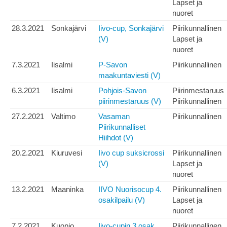
Lapset ja
nuoret
28.3.2021
Sonkajärvi
Iivo-cup, Sonkajärvi
Piirikunnallinen
(V)
Lapset ja
nuoret
7.3.2021
Iisalmi
P-Savon
Piirikunnallinen
maakuntaviesti (V)
6.3.2021
Iisalmi
Pohjois-Savon
Piirinmestaruus
piirinmestaruus (V)
Piirikunnallinen
27.2.2021
Valtimo
Vasaman
Piirikunnallinen
Piirikunnalliset
Hiihdot (V)
20.2.2021
Kiuruvesi
Iivo cup suksicrossi
Piirikunnallinen
(V)
Lapset ja
nuoret
13.2.2021
Maaninka
IIVO Nuorisocup 4.
Piirikunnallinen
osakilpailu (V)
Lapset ja
nuoret
7.2.2021
Kuopio
Iivo-cupin 3.osak.,
Piirikunnallinen