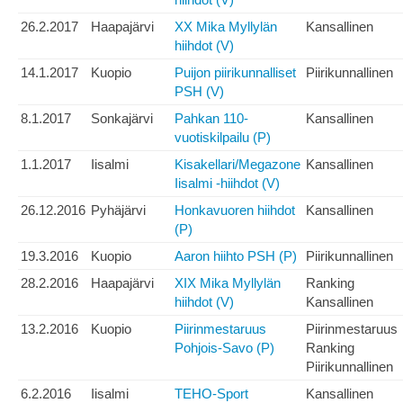
26.2.2017
Haapajärvi
XX Mika Myllylän
Kansallinen
hiihdot (V)
14.1.2017
Kuopio
Puijon piirikunnalliset
Piirikunnallinen
PSH (V)
8.1.2017
Sonkajärvi
Pahkan 110-
Kansallinen
vuotiskilpailu (P)
1.1.2017
Iisalmi
Kisakellari/Megazone
Kansallinen
Iisalmi -hiihdot (V)
26.12.2016
Pyhäjärvi
Honkavuoren hiihdot
Kansallinen
(P)
19.3.2016
Kuopio
Aaron hiihto PSH (P)
Piirikunnallinen
28.2.2016
Haapajärvi
XIX Mika Myllylän
Ranking
hiihdot (V)
Kansallinen
13.2.2016
Kuopio
Piirinmestaruus
Piirinmestaruus
Pohjois-Savo (P)
Ranking
Piirikunnallinen
6.2.2016
Iisalmi
TEHO-Sport
Kansallinen