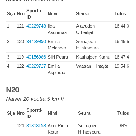
Sportti-
Sija
Nro
Nimi
Seura
Tulos
ID
1
121
40229748
Iida
Alavuden
16:44.0
Asunmaa
Urheilijat
2
120
34429990
Emilia
Seinäjoen
16:45.5
Melender
Hiihtoseura
3
119
40156986
Siiri Peura
Kauhajoen Karhu
16:47.4
4
122
40229727
Emilia
Vaasan Hiihtäjät
19:54.6
Aspimaa
N20
Naiset 20 vuotta 5 km V
Sportti-
Sija
Nro
Nimi
Seura
Tulos
ID
124
31813198
Anni Rinta-
Seinäjoen
DNS
Keturi
Hiihtoseura