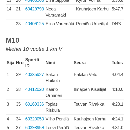
13
26
40466963
Elsa Sippola
Kyrön Voima
5:39.8
14
21
60429798
Neea
Kauhajoen Karhu
5:47.7
Varsamäki
23
40409125
Elina Varemäki
Perniön Urheilijat
DNS
M10
Miehet 10 vuotta 1 km V
Sportti-
Sija
Nro
Nimi
Seura
Tulos
ID
1
39
40335927
Sakari
Pakilan Veto
4:04.4
Haikola
2
38
40412020
Kaarlo
Ilmajoen Kisailijat
4:10.0
Orhanen
3
35
60169336
Topias
Teuvan Rivakka
4:23.1
Riskula
4
34
60320053
Vilho Pentilä
Kauhajoen Karhu
4:24.1
5
37
60398959
Leevi Perälä
Teuvan Rivakka
4:31.0