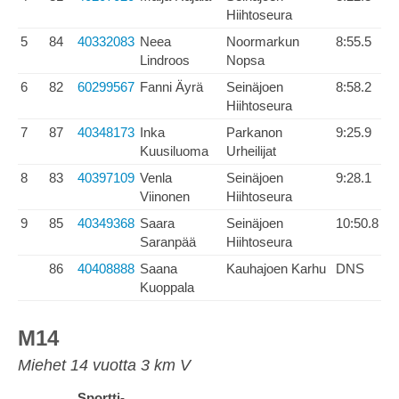
Hiihtoseura
5
84
40332083
Neea
Noormarkun
8:55.5
Lindroos
Nopsa
6
82
60299567
Fanni Äyrä
Seinäjoen
8:58.2
Hiihtoseura
7
87
40348173
Inka
Parkanon
9:25.9
Kuusiluoma
Urheilijat
8
83
40397109
Venla
Seinäjoen
9:28.1
Viinonen
Hiihtoseura
9
85
40349368
Saara
Seinäjoen
10:50.8
Saranpää
Hiihtoseura
86
40408888
Saana
Kauhajoen Karhu
DNS
Kuoppala
M14
Miehet 14 vuotta 3 km V
Sportti-