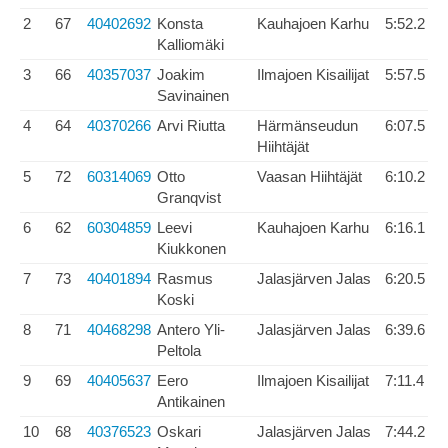
2
67
40402692
Konsta
Kauhajoen Karhu
5:52.2
Kalliomäki
3
66
40357037
Joakim
Ilmajoen Kisailijat
5:57.5
Savinainen
4
64
40370266
Arvi Riutta
Härmänseudun
6:07.5
Hiihtäjät
5
72
60314069
Otto
Vaasan Hiihtäjät
6:10.2
Granqvist
6
62
60304859
Leevi
Kauhajoen Karhu
6:16.1
Kiukkonen
7
73
40401894
Rasmus
Jalasjärven Jalas
6:20.5
Koski
8
71
40468298
Antero Yli-
Jalasjärven Jalas
6:39.6
Peltola
9
69
40405637
Eero
Ilmajoen Kisailijat
7:11.4
Antikainen
10
68
40376523
Oskari
Jalasjärven Jalas
7:44.2