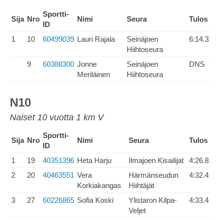
Sportti-
Sija
Nro
Nimi
Seura
Tulos
ID
1
10
60499039
Lauri Rajala
Seinäjoen
6:14.3
Hiihtoseura
9
60388300
Jonne
Seinäjoen
DNS
Meriläinen
Hiihtoseura
N10
Naiset 10 vuotta 1 km V
Sportti-
Sija
Nro
Nimi
Seura
Tulos
ID
1
19
40351396
Heta Harju
Ilmajoen Kisailijat
4:26.8
2
20
40463551
Vera
Härmänseudun
4:32.4
Korkiakangas
Hiihtäjät
3
27
60226865
Sofia Koski
Ylistaron Kilpa-
4:33.4
Veljet