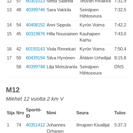
12
57
60301013
Netta Saarela
Teuvan Rivakka
7:31.9
13
48
40399746
Sara Vakkila
Seinäjoen
7:32.5
Hiihtoseura
14
54
40408152
Anni Sippola
Kyrön Voima
7:42.2
15
45
60319876
Hilla Nousiainen
Kauhajoen
7:43.0
Karhu
16
42
60193143
Viola Rinnekari
Kyrön Voima
7:50.4
17
50
60439194
Silva Hynönen
Ähtärin Urheilijat
8:15.8
58
40399748
Lilja Metsäranta
Seinäjoen
DNS
Hiihtoseura
M12
Miehet 12 vuotta 2 km V
Sportti-
Sija
Nro
Nimi
Seura
Tulos
ID
1
74
40351412
Johannes
Ilmajoen Kisailijat
5:37.3
Orhanen