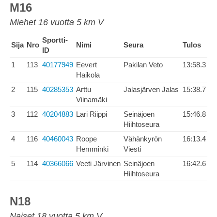
M16
Miehet 16 vuotta 5 km V
Sportti-
Sija
Nro
Nimi
Seura
Tulos
ID
1
113
40177949
Eevert
Pakilan Veto
13:58.3
Haikola
2
115
40285353
Arttu
Jalasjärven Jalas
15:38.7
Viinamäki
3
112
40204883
Lari Riippi
Seinäjoen
15:46.8
Hiihtoseura
4
116
40460043
Roope
Vähänkyrön
16:13.4
Hemminki
Viesti
5
114
40366066
Veeti Järvinen
Seinäjoen
16:42.6
Hiihtoseura
N18
Naiset 18 vuotta 5 km V