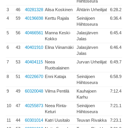
Hiihtoseura
3
46
40281328
Alisa Koskinen
Ähtärin Urheilijat
6:28.2
4
59
40196698
Kerttu Rajala
Seinäjoen
6:36.4
Hiihtoseura
5
56
40466561
Manna Keski-
Jalasjärven
6:45.4
Kokko
Jalas
6
43
40401910
Elina Viinamäki
Jalasjärven
6:46.4
Jalas
7
53
40404115
Neea
Jurvan Urheilijat
6:49.7
Ruotsalainen
8
51
40226670
Enni Kataja
Seinäjoen
6:58.9
Hiihtoseura
9
49
60320048
Vilma Pentilä
Kauhajoen
7:12.4
Karhu
10
47
40255873
Neea Rinta-
Seinäjoen
7:21.1
Keturi
Hiihtoseura
11
44
60301014
Katri Uusitalo
Teuvan Rivakka
7:23.1