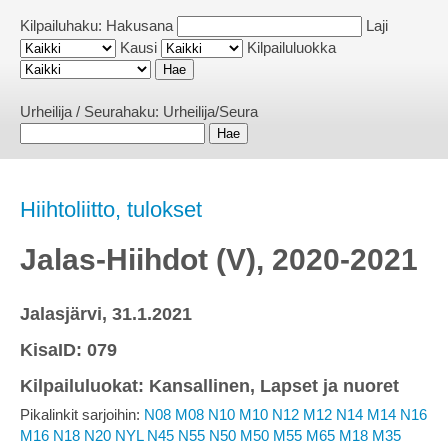
Kilpailuhaku:
Hakusana
Laji
Kausi
Kilpailuluokka
Urheilija / Seurahaku:
Urheilija/Seura
Hiihtoliitto, tulokset
Jalas-Hiihdot (V), 2020-2021
Jalasjärvi, 31.1.2021
KisaID: 079
Kilpailuluokat: Kansallinen, Lapset ja nuoret
Pikalinkit sarjoihin:
N08
M08
N10
M10
N12
M12
N14
M14
N16
M16
N18
N20
NYL
N45
N55
N50
M50
M55
M65
M18
M35