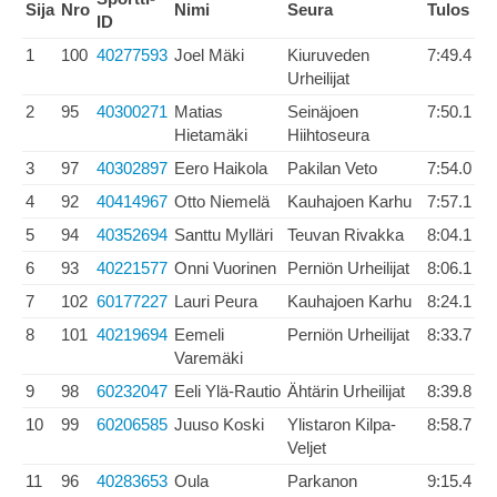
Sija
Nro
Nimi
Seura
Tulos
ID
1
100
40277593
Joel Mäki
Kiuruveden
7:49.4
Urheilijat
2
95
40300271
Matias
Seinäjoen
7:50.1
Hietamäki
Hiihtoseura
3
97
40302897
Eero Haikola
Pakilan Veto
7:54.0
4
92
40414967
Otto Niemelä
Kauhajoen Karhu
7:57.1
5
94
40352694
Santtu Mylläri
Teuvan Rivakka
8:04.1
6
93
40221577
Onni Vuorinen
Perniön Urheilijat
8:06.1
7
102
60177227
Lauri Peura
Kauhajoen Karhu
8:24.1
8
101
40219694
Eemeli
Perniön Urheilijat
8:33.7
Varemäki
9
98
60232047
Eeli Ylä-Rautio
Ähtärin Urheilijat
8:39.8
10
99
60206585
Juuso Koski
Ylistaron Kilpa-
8:58.7
Veljet
11
96
40283653
Oula
Parkanon
9:15.4