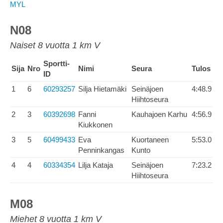
MYL
N08
Naiset 8 vuotta 1 km V
Sportti-
Sija
Nro
Nimi
Seura
Tulos
ID
1
6
60293257
Silja Hietamäki
Seinäjoen
4:48.9
Hiihtoseura
2
3
60392698
Fanni
Kauhajoen Karhu
4:56.9
Kiukkonen
3
5
60499433
Eva
Kuortaneen
5:53.0
Penninkangas
Kunto
4
4
60334354
Lilja Kataja
Seinäjoen
7:23.2
Hiihtoseura
M08
Miehet 8 vuotta 1 km V