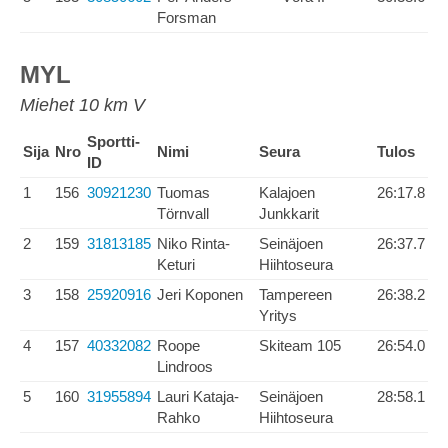
Forsman
MYL
Miehet 10 km V
Sportti-
Sija
Nro
Nimi
Seura
Tulos
ID
1
156
30921230
Tuomas
Kalajoen
26:17.8
Törnvall
Junkkarit
2
159
31813185
Niko Rinta-
Seinäjoen
26:37.7
Keturi
Hiihtoseura
3
158
25920916
Jeri Koponen
Tampereen
26:38.2
Yritys
4
157
40332082
Roope
Skiteam 105
26:54.0
Lindroos
5
160
31955894
Lauri Kataja-
Seinäjoen
28:58.1
Rahko
Hiihtoseura