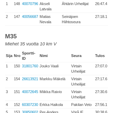
1
148
40070796
Akseli
Ähtärin Urheilijat
26:47.4
Latvala
2
147
40056687
Matias
Seinäjoen
27:18.1
Nevala
Hiihtoseura
M35
Miehet 35 vuotta 10 km V
Sportti-
Sija
Nro
Nimi
Seura
Tulos
ID
1
150
31801760
Jouko Vaali
Virtain
27:07.0
Urheilijat
2
154
26613921
Markku Mäkelä
Virtain
27:17.6
Urheilijat
3
151
40072645
Miikka Raivio
Virtain
27:30.6
Urheilijat
4
152
60307230
Erkka Haikola
Pakilan Veto
27:56.1
5
153
30850602
Per-Anders
Vörå IF
30:38.6