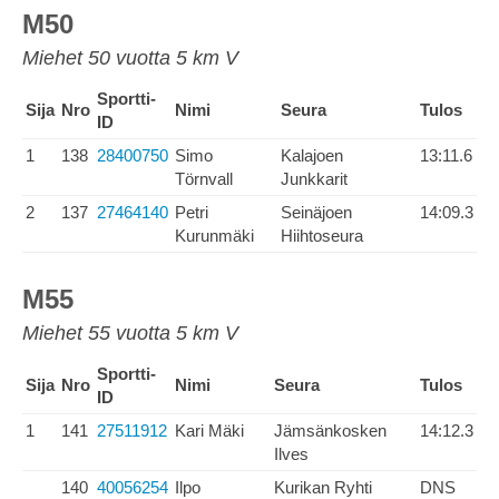
M50
Miehet 50 vuotta 5 km V
Sportti-
Sija
Nro
Nimi
Seura
Tulos
ID
1
138
28400750
Simo
Kalajoen
13:11.6
Törnvall
Junkkarit
2
137
27464140
Petri
Seinäjoen
14:09.3
Kurunmäki
Hiihtoseura
M55
Miehet 55 vuotta 5 km V
Sportti-
Sija
Nro
Nimi
Seura
Tulos
ID
1
141
27511912
Kari Mäki
Jämsänkosken
14:12.3
Ilves
140
40056254
Ilpo
Kurikan Ryhti
DNS