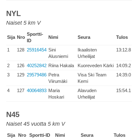
NYL
Naiset 5 km V
Sportti-
Sija
Nro
Nimi
Seura
Tulos
ID
1
128
25916454
Sini
Ikaalisten
13:12.8
Alusniemi
Urheilijat
2
126
40252842
Riina Hakala
Kuoreveden Kärki
14:09.2
3
129
29579486
Petra
Visa Ski Team
14:39.0
Viirumäki
Kemi
4
127
40064893
Maria
Alavuden
15:54.1
Hoskari
Urheilijat
N45
Naiset 45 vuotta 5 km V
Sija
Nro
Sportti-ID
Nimi
Seura
Tulos