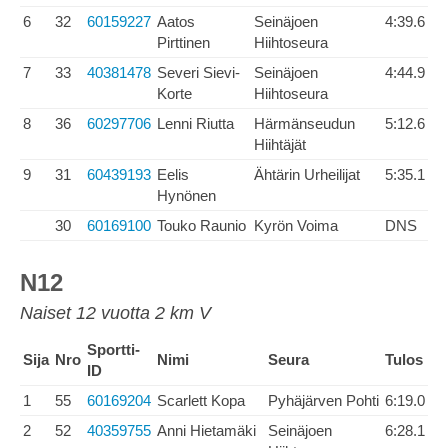
6
32
60159227
Aatos
Seinäjoen
4:39.6
Pirttinen
Hiihtoseura
7
33
40381478
Severi Sievi-
Seinäjoen
4:44.9
Korte
Hiihtoseura
8
36
60297706
Lenni Riutta
Härmänseudun
5:12.6
Hiihtäjät
9
31
60439193
Eelis
Ähtärin Urheilijat
5:35.1
Hynönen
30
60169100
Touko Raunio
Kyrön Voima
DNS
N12
Naiset 12 vuotta 2 km V
Sportti-
Sija
Nro
Nimi
Seura
Tulos
ID
1
55
60169204
Scarlett Kopa
Pyhäjärven Pohti
6:19.0
2
52
40359755
Anni Hietamäki
Seinäjoen
6:28.1