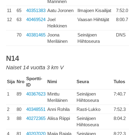
Manninen
11
65
40351383
Aatu Joronen
Ilmajoen Kisailijat
7:52.0
12
63
40469524
Joel
Vaasan Hiihtäjät
8:00.7
Heikkinen
70
40381465
Joona
Seinäjoen
DNS
Meriläinen
Hiihtoseura
N14
Naiset 14 vuotta 3 km V
Sportti-
Sija
Nro
Nimi
Seura
Tulos
ID
1
89
40367623
Minttu
Seinäjoen
7:40.7
Meriläinen
Hiihtoseura
2
80
40348551
Anni Rohila
Rasti-Lukko
7:52.3
3
88
40272365
Aliisa Riippi
Seinäjoen
8:04.2
Hiihtoseura
4
81
40207020
Maija Rajala
Seinäjoen
8:22.3