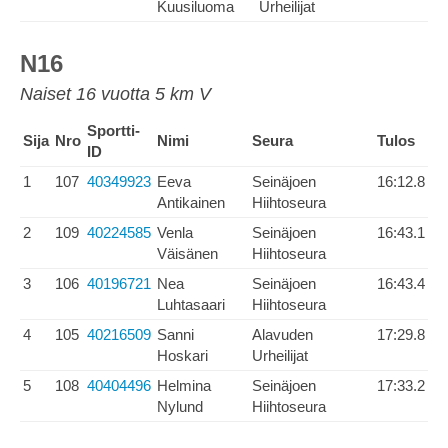
Kuusiluoma
Urheilijat
N16
Naiset 16 vuotta 5 km V
Sportti-
Sija
Nro
Nimi
Seura
Tulos
ID
1
107
40349923
Eeva
Seinäjoen
16:12.8
Antikainen
Hiihtoseura
2
109
40224585
Venla
Seinäjoen
16:43.1
Väisänen
Hiihtoseura
3
106
40196721
Nea
Seinäjoen
16:43.4
Luhtasaari
Hiihtoseura
4
105
40216509
Sanni
Alavuden
17:29.8
Hoskari
Urheilijat
5
108
40404496
Helmina
Seinäjoen
17:33.2
Nylund
Hiihtoseura