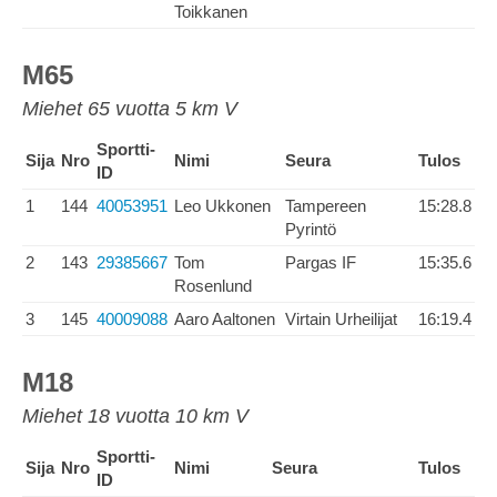
Toikkanen
M65
Miehet 65 vuotta 5 km V
Sportti-
Sija
Nro
Nimi
Seura
Tulos
ID
1
144
40053951
Leo Ukkonen
Tampereen
15:28.8
Pyrintö
2
143
29385667
Tom
Pargas IF
15:35.6
Rosenlund
3
145
40009088
Aaro Aaltonen
Virtain Urheilijat
16:19.4
M18
Miehet 18 vuotta 10 km V
Sportti-
Sija
Nro
Nimi
Seura
Tulos
ID