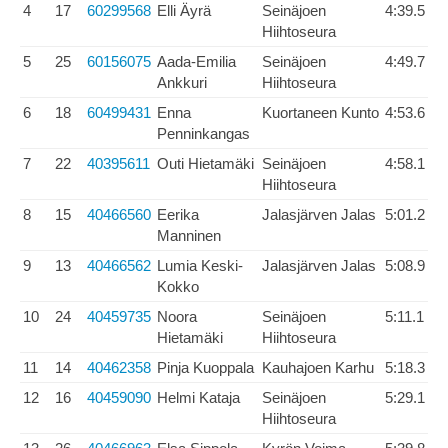
4
17
60299568
Elli Äyrä
Seinäjoen
4:39.5
Hiihtoseura
5
25
60156075
Aada-Emilia
Seinäjoen
4:49.7
Ankkuri
Hiihtoseura
6
18
60499431
Enna
Kuortaneen Kunto
4:53.6
Penninkangas
7
22
40395611
Outi Hietamäki
Seinäjoen
4:58.1
Hiihtoseura
8
15
40466560
Eerika
Jalasjärven Jalas
5:01.2
Manninen
9
13
40466562
Lumia Keski-
Jalasjärven Jalas
5:08.9
Kokko
10
24
40459735
Noora
Seinäjoen
5:11.1
Hietamäki
Hiihtoseura
11
14
40462358
Pinja Kuoppala
Kauhajoen Karhu
5:18.3
12
16
40459090
Helmi Kataja
Seinäjoen
5:29.1
Hiihtoseura