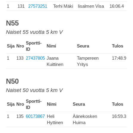
1
131
27573251
Terhi Mäki
Iisalmen Visa
16:06.4
N55
Naiset 55 vuotta 5 km V
Sportti-
Sija
Nro
Nimi
Seura
Tulos
ID
1
133
27437805
Jaana
Tampereen
17:48.9
Kuittinen
Yritys
N50
Naiset 50 vuotta 5 km V
Sportti-
Sija
Nro
Nimi
Seura
Tulos
ID
1
135
60173867
Heli
Äänekosken
16:59.3
Hyttinen
Huima