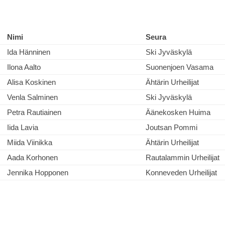
Nimi
Seura
Ida Hänninen
Ski Jyväskylä
Ilona Aalto
Suonenjoen Vasama
Alisa Koskinen
Ähtärin Urheilijat
Venla Salminen
Ski Jyväskylä
Petra Rautiainen
Äänekosken Huima
Iida Lavia
Joutsan Pommi
Miida Viinikka
Ähtärin Urheilijat
Aada Korhonen
Rautalammin Urheilijat
Jennika Hopponen
Konneveden Urheilijat