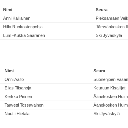
Nimi
Seura
Anni Kalilainen
Pieksämäen Veik
Hilla Ruokostenpohja
Jämsänkosken I
Lumi-Kukka Saaranen
Ski Jyväskylä
Nimi
Seura
Onni Aalto
Suonenjoen Vasa
Elias Tiisanoja
Keuruun Kisailijat
Kerkko Pirinen
Äänekosken Huim
Taavetti Tossavainen
Äänekosken Huim
Nuutti Hietala
Ski Jyväskylä