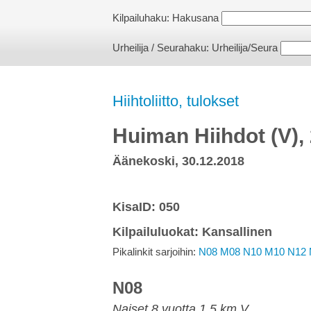
Kilpailuhaku:
Hakusana
Urheilija / Seurahaku:
Urheilija/Seura
Hiihtoliitto, tulokset
Huiman Hiihdot (V),
Äänekoski, 30.12.2018
KisaID: 050
Kilpailuluokat: Kansallinen
Pikalinkit sarjoihin:
N08
M08
N10
M10
N12
N08
Naiset 8 vuotta 1.5 km V