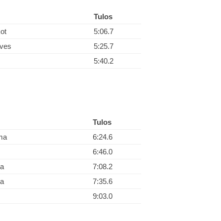
Tulos
ot
5:06.7
lves
5:25.7
5:40.2
Tulos
ma
6:24.6
6:46.0
a
7:08.2
a
7:35.6
9:03.0