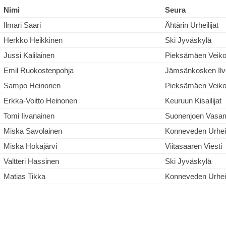
Nimi
Seura
Ilmari Saari
Ähtärin Urheilijat
Herkko Heikkinen
Ski Jyväskylä
Jussi Kalilainen
Pieksämäen Veiko
Emil Ruokostenpohja
Jämsänkosken Ilv
Sampo Heinonen
Pieksämäen Veiko
Erkka-Voitto Heinonen
Keuruun Kisailijat
Tomi Iivanainen
Suonenjoen Vasa
Miska Savolainen
Konneveden Urheil
Miska Hokajärvi
Viitasaaren Viesti
Valtteri Hassinen
Ski Jyväskylä
Matias Tikka
Konneveden Urheil