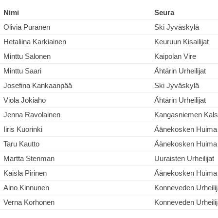
Nimi
Seura
Olivia Puranen
Ski Jyväskylä
Hetaliina Karkiainen
Keuruun Kisailijat
Minttu Salonen
Kaipolan Vire
Minttu Saari
Ähtärin Urheilijat
Josefina Kankaanpää
Ski Jyväskylä
Viola Jokiaho
Ähtärin Urheilijat
Jenna Ravolainen
Kangasniemen Kal
Iiris Kuorinki
Äänekosken Huima
Taru Kautto
Äänekosken Huima
Martta Stenman
Uuraisten Urheilijat
Kaisla Pirinen
Äänekosken Huima
Aino Kinnunen
Konneveden Urheilij
Verna Korhonen
Konneveden Urheilij