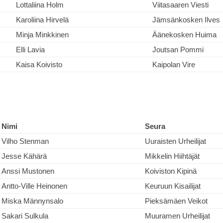
Lottaliina Holm
Viitasaaren Viesti
Karoliina Hirvelä
Jämsänkosken Ilves
Minja Minkkinen
Äänekosken Huima
Elli Lavia
Joutsan Pommi
Kaisa Koivisto
Kaipolan Vire
Nimi
Seura
Vilho Stenman
Uuraisten Urheilijat
Jesse Kähärä
Mikkelin Hiihtäjät
Anssi Mustonen
Koiviston Kipinä
Antto-Ville Heinonen
Keuruun Kisailijat
Miska Männynsalo
Pieksämäen Veikot
Sakari Sulkula
Muuramen Urheilijat