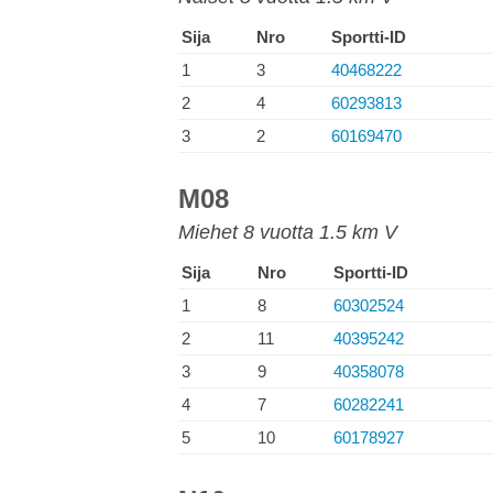
Sija
Nro
Sportti-ID
1
3
40468222
2
4
60293813
3
2
60169470
M08
Miehet 8 vuotta 1.5 km V
Sija
Nro
Sportti-ID
1
8
60302524
2
11
40395242
3
9
40358078
4
7
60282241
5
10
60178927