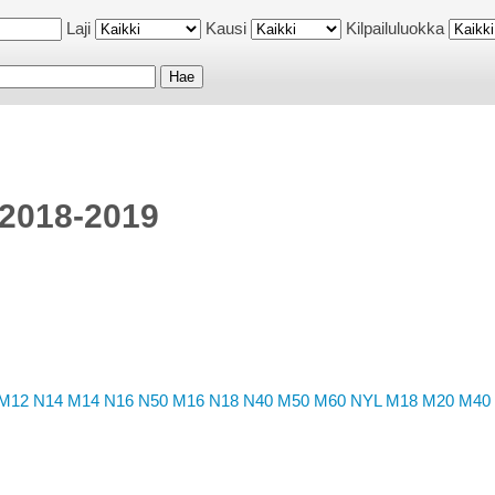
Laji
Kausi
Kilpailuluokka
 2018-2019
M12
N14
M14
N16
N50
M16
N18
N40
M50
M60
NYL
M18
M20
M40