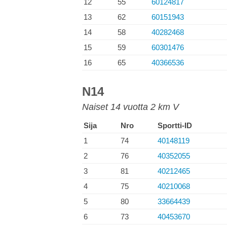
12
55
60124817
13
62
60151943
14
58
40282468
15
59
60301476
16
65
40366536
N14
Naiset 14 vuotta 2 km V
Sija
Nro
Sportti-ID
1
74
40148119
2
76
40352055
3
81
40212465
4
75
40210068
5
80
33664439
6
73
40453670