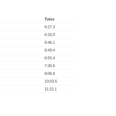
Tulos
6:27.3
6:33.9
6:46.1
6:49.4
6:55.4
7:30.6
8:06.6
10:03.5
11:22.1