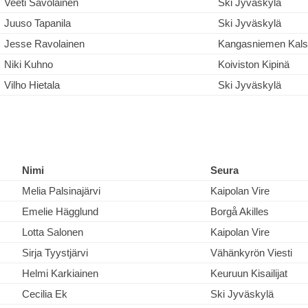
Veeti Savolainen
Ski Jyväskylä
Juuso Tapanila
Ski Jyväskylä
Jesse Ravolainen
Kangasniemen Kal
Niki Kuhno
Koiviston Kipinä
Vilho Hietala
Ski Jyväskylä
Nimi
Seura
Melia Palsinajärvi
Kaipolan Vire
Emelie Hägglund
Borgå Akilles
Lotta Salonen
Kaipolan Vire
Sirja Tyystjärvi
Vähänkyrön Viesti
Helmi Karkiainen
Keuruun Kisailijat
Cecilia Ek
Ski Jyväskylä