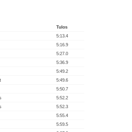
Tulos
5:13.4
5:16.9
5:27.0
5:36.9
5:49.2
t
5:49.6
5:50.7
s
5:52.2
s
5:52.3
5:55.4
5:59.5