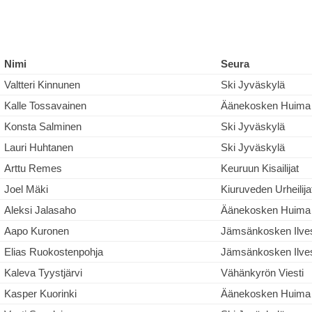
Nimi
Seura
Valtteri Kinnunen
Ski Jyväskylä
Kalle Tossavainen
Äänekosken Huima
Konsta Salminen
Ski Jyväskylä
Lauri Huhtanen
Ski Jyväskylä
Arttu Remes
Keuruun Kisailijat
Joel Mäki
Kiuruveden Urheilija
Aleksi Jalasaho
Äänekosken Huima
Aapo Kuronen
Jämsänkosken Ilve
Elias Ruokostenpohja
Jämsänkosken Ilve
Kaleva Tyystjärvi
Vähänkyrön Viesti
Kasper Kuorinki
Äänekosken Huima