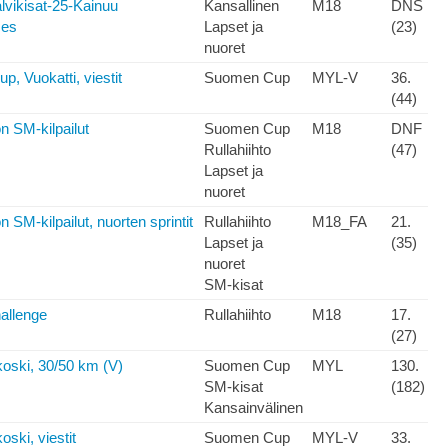
lvikisat-25-Kainuu
Kansallinen
M18
DNS
mes
Lapset ja
(23)
nuoret
, Vuokatti, viestit
Suomen Cup
MYL-V
36.
(44)
n SM-kilpailut
Suomen Cup
M18
DNF
Rullahiihto
(47)
Lapset ja
nuoret
n SM-kilpailut, nuorten sprintit
Rullahiihto
M18_FA
21.
Lapset ja
(35)
nuoret
SM-kisat
allenge
Rullahiihto
M18
17.
(27)
oski, 30/50 km (V)
Suomen Cup
MYL
130.
SM-kisat
(182)
Kansainvälinen
ski, viestit
Suomen Cup
MYL-V
33.