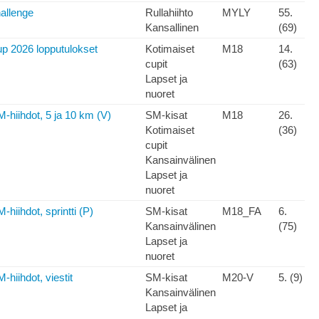
allenge
Rullahiihto
MYLY
55.
Kansallinen
(69)
p 2026 lopputulokset
Kotimaiset
M18
14.
cupit
(63)
Lapset ja
nuoret
-hiihdot, 5 ja 10 km (V)
SM-kisat
M18
26.
Kotimaiset
(36)
cupit
Kansainvälinen
Lapset ja
nuoret
hiihdot, sprintti (P)
SM-kisat
M18_FA
6.
Kansainvälinen
(75)
Lapset ja
nuoret
-hiihdot, viestit
SM-kisat
M20-V
5. (9)
Kansainvälinen
Lapset ja