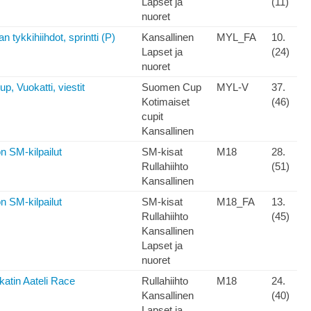
Lapset ja
(11)
nuoret
 tykkihiihdot, sprintti (P)
Kansallinen
MYL_FA
10.
Lapset ja
(24)
nuoret
, Vuokatti, viestit
Suomen Cup
MYL-V
37.
Kotimaiset
(46)
cupit
Kansallinen
n SM-kilpailut
SM-kisat
M18
28.
Rullahiihto
(51)
Kansallinen
n SM-kilpailut
SM-kisat
M18_FA
13.
Rullahiihto
(45)
Kansallinen
Lapset ja
nuoret
katin Aateli Race
Rullahiihto
M18
24.
Kansallinen
(40)
Lapset ja