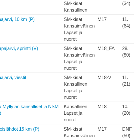
SM-kisat
(34)
Kansallinen
järvi, 10 km (P)
SM-kisat
M17
11.
Kansainvälinen
(64)
Lapset ja
nuoret
ajärvi, sprintti (V)
SM-kisat
M18_FA
28.
Kansainvälinen
(80)
Lapset ja
nuoret
ärvi, viestit
SM-kisat
M18-V
11.
Kansallinen
(21)
Lapset ja
nuoret
 Myllylän kansalliset ja NSM
Kansallinen
M18
10.
)
Lapset ja
(20)
nuoret
islähdöt 15 km (P)
SM-kisat
M17
DNF
Kansainvälinen
(50)