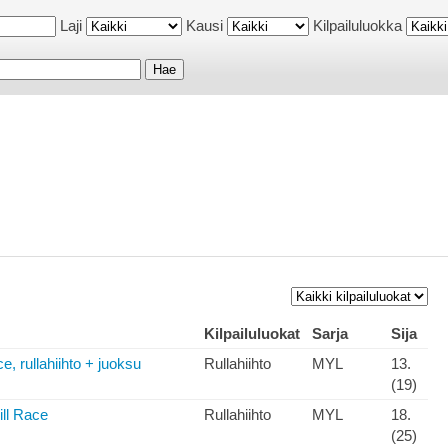
Laji
Kausi
Kilpailuluokka
Kilpailuluokat
Sarja
Sija
e, rullahiihto + juoksu
Rullahiihto
MYL
13.
(19)
ill Race
Rullahiihto
MYL
18.
(25)