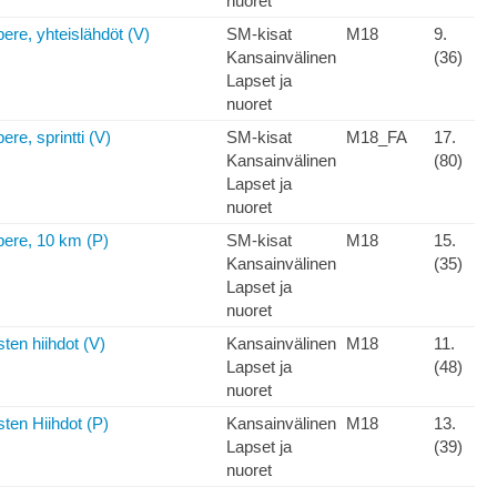
nuoret
re, yhteislähdöt (V)
SM-kisat
M18
9.
Kansainvälinen
(36)
Lapset ja
nuoret
e, sprintti (V)
SM-kisat
M18_FA
17.
Kansainvälinen
(80)
Lapset ja
nuoret
re, 10 km (P)
SM-kisat
M18
15.
Kansainvälinen
(35)
Lapset ja
nuoret
ten hiihdot (V)
Kansainvälinen
M18
11.
Lapset ja
(48)
nuoret
ten Hiihdot (P)
Kansainvälinen
M18
13.
Lapset ja
(39)
nuoret