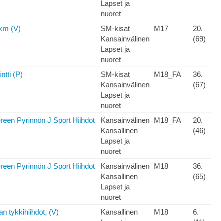
Lapset ja
nuoret
km (V)
SM-kisat
M17
20.
Kansainvälinen
(69)
Lapset ja
nuoret
ntti (P)
SM-kisat
M18_FA
36.
Kansainvälinen
(67)
Lapset ja
nuoret
een Pyrinnön J Sport Hiihdot
Kansainvälinen
M18_FA
20.
Kansallinen
(46)
Lapset ja
nuoret
een Pyrinnön J Sport Hiihdot
Kansainvälinen
M18
36.
Kansallinen
(65)
Lapset ja
nuoret
n tykkihiihdot, (V)
Kansallinen
M18
6.